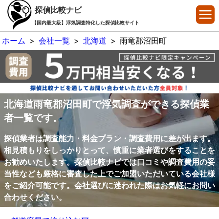
探偵比較ナビ
【国内最大級】浮気調査特化した探偵比較サイト
ホーム
>
会社一覧
>
北海道
>
雨竜郡沼田町
北海道雨竜郡沼田町で浮気調査ができる探偵業
者一覧です。
探偵業者は調査能力・料金プラン・調査費用に差が出ます。
相見積もりをしっかりとって、慎重に業者選びをすることを
お勧めいたします。探偵比較ナビでは口コミや調査費用の妥
当性なども厳格に審査した上でご加盟いただいている会社様
をご紹介可能です。会社選びに迷われた際はお気軽にお問い
合わせください。