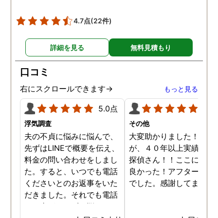
4.7点
(22件)
詳細を見る
無料見積もり
口コミ
右にスクロールできます→
もっと見る
5.0点
5.0
浮気調査
その他
夫の不貞に悩みに悩んで、
大変助かりました！！さ
先ずはLINEで概要を伝え、
が、４０年以上実績のあ
料金の問い合わせをしまし
探偵さん！！ここに頼ん
た。すると、いつでも電話
良かった！アフターも完
くださいとのお返事をいた
でした。感謝してます。
だきました。それでも電話
する事ができずに悩んでい
ると、何度か、私を心配し