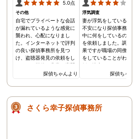
5.0点
4.0
その他
浮気調査
自宅でプライベートな会話
妻が浮気をしていると思
が漏れているような感覚に
不安になり探偵事務所に
襲われ、心配になりまし
中に何をしているのか調
た。インターネットで評判
を依頼しました。調査の
の良い探偵事務所を見つ
果ですが職場の同僚と浮
け、盗聴器発見の依頼をし
をしていることがわかり
ました。探偵は非常に専門
婚を決意しました。浮気
的な態度で、家の隅々まで
現場の写真を妻に突き付
探偵ちゃんより
探偵ちゃん
丁寧に調査してくれまし
たところ事実を認めたの
た。調査は約3時間ほどで
離婚するための証拠集め
完了し、幸いにも盗聴器は
できたので良かったです
見つかりませんでしたが、
さくら幸子探偵事務所
そのプロセスと説明が非常
に安心感を与えてくれまし
た。