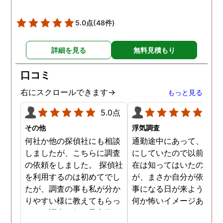
調査を始めて間もなく女性
と会い、そのまま夜まで過
5.0点
(48件)
ごしていたようです。その
間もラブホテルの利用もし
詳細を見る
無料見積もり
たようで、たった一日で不
倫の証拠を揃えることがで
口コミ
きました。
右にスクロールできます→
もっと見る
5.0点
5.0
その他
浮気調査
何社か他の探偵社にも相談
通勤途中にあって、毎日
しましたが、こちらに調査
にしていたので以前から
の依頼をしました。 探偵社
在は知ってはいたのです
を利用するのは初めてでし
が、まさか自分が依頼す
たが、調査の事も私が分か
事になる日が来ようとは
りやすい様に教えてもらっ
何か怖いイメージありま
たり、調査を行う予定日は
たけど、スタッフの方の