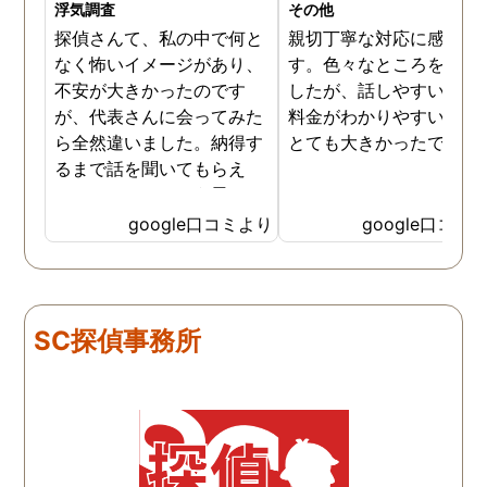
浮気調査
その他
探偵さんて、私の中で何と
親切丁寧な対応に感謝し
なく怖いイメージがあり、
す。色々なところを探し
不安が大きかったのです
したが、話しやすいこと
が、代表さんに会ってみた
料金がわかりやすいこと
ら全然違いました。納得す
とても大きかったです。
るまで話を聞いてもらえ
て、ここならという思いで
依頼しました。代表さんが
google口コミより
google口コミ
私と一緒に戦ってくれてる
感じがして、心強かったで
す。証拠も無事にとれて、
現在離婚調停中です。弁護
SC探偵事務所
士さんも紹介してもらえて
本当に良かったです。