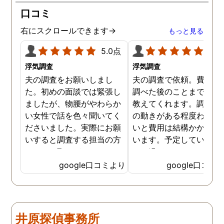
口コミ
右にスクロールできます→
もっと見る
5.0点
5.0
浮気調査
浮気調査
夫の調査をお願いしまし
夫の調査で依頼。費用や
た。初めの面談では緊張し
調べた後のことまで詳し
ましたが、物腰がやわらか
教えてくれます。調査対
い女性で話を色々聞いてく
の動きがある程度わから
ださいました。実際にお願
いと費用は結構かかると
いすると調査する担当の方
います。予定していた時
とのやり取りがメインで、
より過ぎてしまいました
色々不安や心配な事の共有
が、そのまま調査してい
google口コミより
google口コミ
をしてくれました。探偵の
だき、しっかり証拠取れ
方に依頼となると丸投げで
した。あ、もちろん過ぎ
お願いするイメージでした
分は追加料金払いました
が、二人三脚で協力しあい
調査が終わって今後どう
井原探偵事務所
ながら、進めて行った感じ
るかの相談もしっかりし