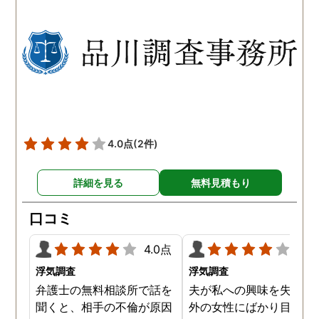
以前から夫が不倫をしてい
れも複数の男友達と関係
たことが発覚したのです。
持っていることが分かり
私が夫を疑うだけでは夫の
した。想像以上に妻の浮
不倫の実態を知ることがで
の状態が酷かったので、
きませんでしたので、真相
然としてしまいました。
を究明して頂いた探偵には
感謝しかありません。
4.0点
(2件)
詳細を見る
無料見積もり
口コミ
4.0点
4.0
浮気調査
浮気調査
弁護士の無料相談所で話を
夫が私への興味を失くし
聞くと、相手の不倫が原因
外の女性にばかり目を向