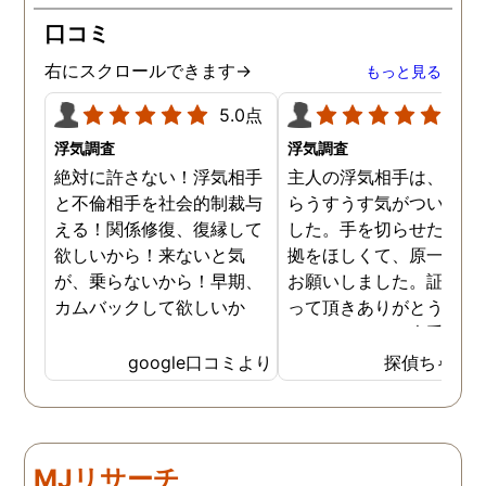
が、長年の経験とプロの対
口コミ
応力を持ってして、見事に
証拠を掴んでくれました。
右にスクロールできます→
もっと見る
調査内容も料金も納得。何
より、信頼できます。 私
5.0点
5.0
に、一歩踏み出す勇気と戦
浮気調査
浮気調査
う力を与えてくれた旭法さ
絶対に許さない！浮気相手
主人の浮気相手は、以前
んには感謝しています。
と不倫相手を社会的制裁与
らうすうす気がついてい
える！関係修復、復縁して
した。手を切らせたくて
欲しいから！来ないと気
拠をほしくて、原一さん
が、乗らないから！早期、
お願いしました。証拠を
カムバックして欲しいか
って頂きありがとうござ
ら！
ました。やはり大手の会
は違いますね。
google口コミより
探偵ちゃん
MJリサーチ