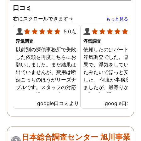
口コミ
右にスクロールできます→
もっと見る
5.0点
5.0
浮気調査
浮気調査
以前別の探偵事務所で失敗
依頼したのはパートナー
した依頼を再度こちらにお
浮気調査でした。 調査の
願いしました。まだ結果は
果で、浮気をしていなか
出ていませんが、費用は断
たみたいでほっと安心し
然こっちのほうがリーズナ
した。 何度か事務所に行
ブルです。スタッフの対応
ましたが、最寄りから徒
なんかも温かみを感じま
3分程度で通いやすかっ
す。はじめからこちらにす
です。
google口コミより
google口コミ
ればよかったです😢 …
日本総合調査センター 旭川事業