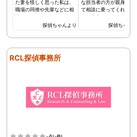
た妻を怪しく思った私は、
な担当者の方が親身にな
職場の同僚や先輩などに相
て相談に乗ってくれたた
談していました。 そういっ
め、安心しました。同じ
た相談の回答の一つに調査
うな被害に遭う可能性も
探偵ちゃんより
探偵ちゃん
を依頼することを勧めら
慮し、引越しましたので
れ、私は一度相談してみま
もう大丈夫かと思います
した。 無料相談を受け簡単
に見積もりをもらったとこ
RCL探偵事務所
ろ、それほど財布への負担
はなかったので、軽い気持
ちで依頼してみました。 結
果から言うと黒たったので
複雑ですが感謝していま
す。
-点
(-件)