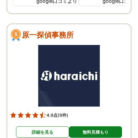
google口コミより
google口コミ
てくださっていることが伝
わってくるLINEをいただき
ました。そして電話をして
みると、旭法さんの第一声
原一探偵事務所
は、「奥さん、ちゃんと食
べれてますか？ちゃんと眠
れてますか？」でした。こ
の言葉が印象的で、私は旭
法さんに調査を依頼するこ
とにしました。 旭法さん
は、何度も何度も私の相談
にのってくれ、折々に適切
なアドバイスをしてくれま
した。誰にも話せないし相
談もできなかった私を救っ
4.9点
(9件)
てくれたのは、紛れもなく
旭法さんです。 調査場所が
詳細を見る
無料見積もり
旭川市外の時もありました