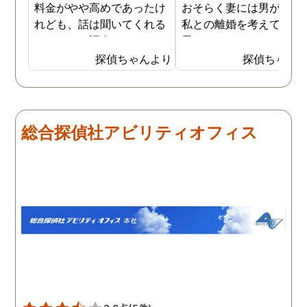
料金がやや高めであったけ
おそらく妻には男がおり
れども、話は聞いてくれる
私との離婚を考えている
しきちんと調査してくれる
思います。そこでどうせ
しで非常に満足していま
婚をするのならと思い、
探偵ちゃんより
探偵ちゃん
す。調査が終わった後もし
の不倫の証拠を押さえて
っかりとサポートしていた
から離婚を提案すること
だき、その節は大変お世話
しました。最近では私が
になりました。さすが調査
みの日に妻は外出するこ
総合探偵社アビリティオフィス
のプロフェッショナルだと
が多く、探偵にもその旨
いう思いです。
伝えて調査プランを立て
もらいました。調査当日
開始直後に探偵から連絡
入り、妻が男とラブホテ
に入って行った瞬間を押
えたとのことでした。あ
りにも結果が出るのが早
て驚きましたが、これで
のイメージ通りに物事を
めて行くことができそう