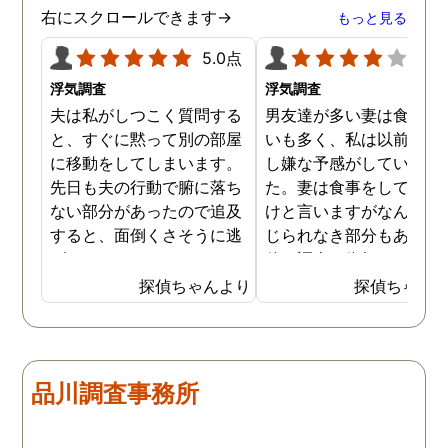
ましたが、真実を知るこ
右にスクロールできます→
もっと見る
ができて良かったです。
5.0点
4.0
浮気調査
浮気調査
夫は私がしつこく質問する
男友達が多い妻は食事の
と、すぐに黙って別の部屋
いも多く、私は以前から
に移動をしてしまいます。
し嫌な予感がしていまし
先日も夫の行動で腑に落ち
た。妻は食事をしている
ない部分があったので追及
けと言いますがなんとも
すると、面倒くさそうに逃
じられなき部分もあり、
げてしまいました。そこで
偵に調査を依頼しました
探偵に夫の行動について調
妻は定期的に男友達と食
探偵ちゃんより
探偵ちゃん
査をしてもらうと、やはり
に出かけているため、調
私の想像通り女と頻繁に会
日は簡単に決めることが
っていることが分かりまし
きました。そして調査の
た。さらに探偵が入手した
果、妻が男友達と食事だ
品川調査事務所
証拠から二人が肉体関係を
ではなくラブホテルにも
持っていることも分かり、
っていることが判明し、