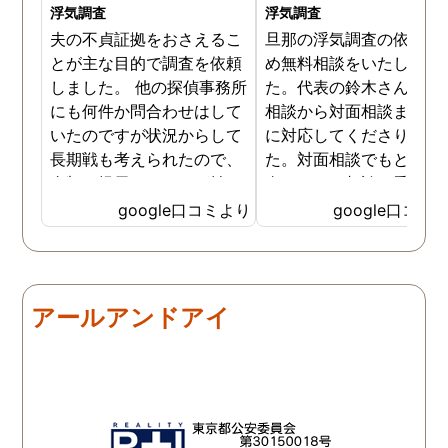
浮気調査
浮気調査
夫の不貞証拠をおさえるこ
旦那の浮気調査の依頼の
とが主な目的で調査を依頼
め無料相談をいたしまし
しました。 他の探偵事務所
た。代表の鈴木さんが電
にも何件か問合わせはして
相談から対面相談まです
いたのですが状況からして
に対応してくださりまし
長期戦も考えられたので、
た。対面相談でもとても
金額を提示されそれが払え
身になって相談に乗って
ないとそもそも相談もでき
ださりすぐに契約といっ
google口コミより
google口コミ
ない状態でした。 そんな中
こともなく金銭的な問題
ダメ元で同じ相談をした
ありましたので相談して
ら、代表の方が素早く対応
らでいいよと快く言って
してくださり、そして私が
さりました。結果として
アールアンドアイ
持ってる情報から的確にア
貞行為の確たる写真が出
ドバイスもしてくださいま
きたため依頼はせず示談
した。当日の調査も私のよ
進みましたが、依頼をし
みよりも先をよみ夫の行動
いないのにも関わらずそ
を予想しながら調査してく
後どうですか？と連絡ま
れて、実際に不貞の現場も
して下さり応援してるか