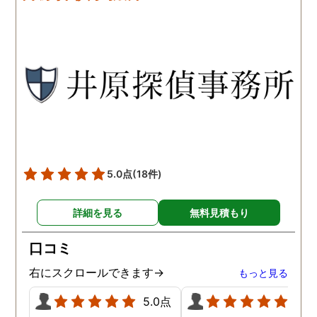
です。こちらもある程度、
くれるので、次に何をす
時間や場所が絞れると調査
ばいいのかわかる為、悩
がスムーズに進んで良いか
ずに突き進めます。 あり
と思います。思い切ってお
とうございました。
願いして良かったです。 こ
の度はありがとうございま
した。
5.0点
(18件)
詳細を見る
無料見積もり
口コミ
右にスクロールできます→
もっと見る
5.0点
5.0