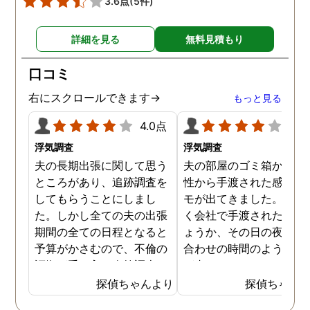
3.6点
(5件)
す。
詳細を見る
無料見積もり
口コミ
右にスクロールできます→
もっと見る
4.0点
4.0
浮気調査
浮気調査
夫の長期出張に関して思う
夫の部屋のゴミ箱から、
ところがあり、追跡調査を
性から手渡された感じの
してもらうことにしまし
モが出てきました。おそ
た。しかし全ての夫の出張
く会社で手渡されたので
期間の全ての日程となると
ょうか、その日の夜の待
予算がかさむので、不倫の
合わせの時間のようなも
証拠が手に入り次第調査を
が書かれていました。こ
打ち切ってもらう契約にし
時になんとなく嫌な予感
探偵ちゃんより
探偵ちゃん
ました。調査初日、その日
したので、夫の身辺調査