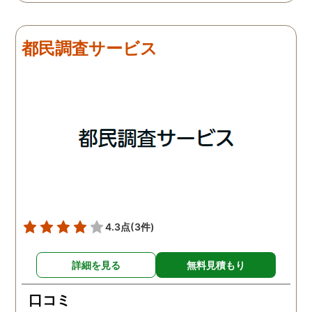
は夫は本当に仕事をしてい
会社での過ごし方を探偵
たそうです。しかし2日
調査をしてもらいました
目、夫は仕事を休みにして
探偵に夫の会社の場所を
都民調査サービス
おり、出張先で女性と1日
え、だいたいの夫の仕事
を過ごしたとのことでし
終わる時間なども伝えま
た。その時点で連絡が入り
た。数日後、夫が張り込
調査は終了し、比較的手ご
調査を行った結果が出た
ろな調査費で夫の不倫の証
いうので、探偵事務所を
拠を手に入れることができ
れました。調査の結果、
ました。
は会社の部下の女性と不
をしていました。帰りは
までほぼ毎日一緒に帰る
うで、たまに2人で会社
早く抜け出しラブホテル
4.3点
(3件)
行くこともあったようで
す。探偵の説明は全て調
詳細を見る
無料見積もり
報告書にも書かれており
写真を確認することもで
口コミ
ました。辛い結果ではあ