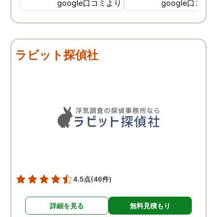
私の希望を聞いてもらいつ
応も良く、安心して相談
google口コミより
google口コミ
つ、探偵さんのご意見も取
きました。 調査後に弁護
り入れ、細かく打ち合わせ
さんも紹介していただき
をして決めてもらいまし
バッチリ慰謝料請求出来
た。調査を行った日はその
した！ありがとうござい
ラビット探偵社
日の報告を入れてくれたり
した！
としっかり調査をやってく
れているのが伝わりました
し、調査日以外でも相談を
聞いて頂いたりと精神的に
も助かりました。 報告書や
調査の動画を見せてもらっ
た時の衝撃は…リアルな映
像作品みたいでした。 調査
終了後も弁護士の紹介等の
ケアもしてもらったり色々
4.5点
(46件)
とお世話になりました！
詳細を見る
無料見積もり