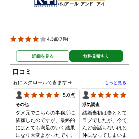
数回おさえることができと
ねと温かい言葉までかけ
ても助かりました。 経験と
くださりました。鈴木さ
知識も絶大な信頼がおけま
に相談して本当に良かっ
した。 対応力の速さも素晴
です。今回は依頼せず解
らしいです。 また、さまざ
しましたが、今後何かあ
4.3点
(7件)
まな事情も汲んでくださ
たときは迷わず鈴木さん
り、私の精神的なフォロー
お願いしたいと思ってお
詳細を見る
無料見積もり
だけでなく、その後の弁護
ます。本当にありがとう
士の紹介やアドバイスもし
ざいました。
口コミ
ていただき、これから夫と
闘う自信もつきました。 本
右にスクロールできます→
もっと見る
当にMJリサーチさんにそ
5.0点
5.0
して代表の方に出会えてよ
かったと思いました。 今度
その他
浮気調査
お会いできる時は、いい報
ダメ元でこちらの事務所に
結婚当初は妻ととてもラ
告ができるようにしたいで
依頼したのですが、最終的
ラブでしたが、今ではほ
す。
にはとても満足のいく結果
んど会話もないほど険悪
になり大変よかったです。
仲になってしまいました