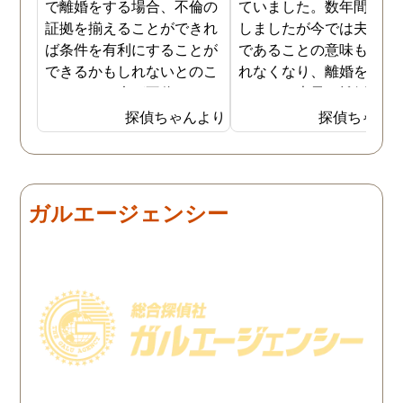
で離婚をする場合、不倫の
ていました。数年間は我
証拠を揃えることができれ
しましたが今では夫と夫
ば条件を有利にすることが
であることの意味も感じ
できるかもしれないとのこ
れなくなり、離婚を決意
とでした。夫が不倫をして
ました。素早く離婚を成
いるのは確実なのですが、
させるためには夫の不倫
探偵ちゃんより
探偵ちゃん
私の証言だけでは効力が弱
証拠を手に入れることが
いようです。弁護士のアド
っ取り早く、探偵に調査
バイスを受け、探偵に不倫
依頼しました。探偵に夫
の証拠を集めてもらうこと
行動パターンを伝え、予
ガルエージェンシー
にしました。夫は私への関
の範囲内で最も成果を上
心など全くありませんの
られそうな調査プランを
で、帰宅せずに外泊するこ
ててもらいました。おか
とはしょっちゅうです。次
で調査費の節約ができま
の休みも休日出勤と称して
たし、夫と離婚をするの
家を空けているので、この
必要な不倫の証拠も手に
日に証拠集めをお願いしま
れることができました。
した。夫が言う休日出勤な
どは真っ赤な嘘で、探偵が