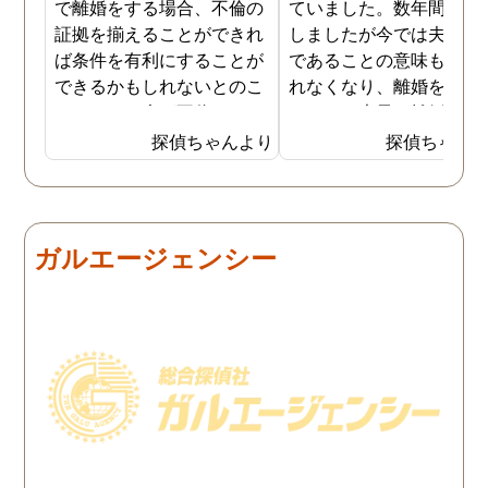
で離婚をする場合、不倫の
ていました。数年間は我
証拠を揃えることができれ
しましたが今では夫と夫
ば条件を有利にすることが
であることの意味も感じ
できるかもしれないとのこ
れなくなり、離婚を決意
とでした。夫が不倫をして
ました。素早く離婚を成
いるのは確実なのですが、
させるためには夫の不倫
探偵ちゃんより
探偵ちゃん
私の証言だけでは効力が弱
証拠を手に入れることが
いようです。弁護士のアド
っ取り早く、探偵に調査
バイスを受け、探偵に不倫
依頼しました。探偵に夫
の証拠を集めてもらうこと
行動パターンを伝え、予
ガルエージェンシー
にしました。夫は私への関
の範囲内で最も成果を上
心など全くありませんの
られそうな調査プランを
で、帰宅せずに外泊するこ
ててもらいました。おか
とはしょっちゅうです。次
で調査費の節約ができま
の休みも休日出勤と称して
たし、夫と離婚をするの
家を空けているので、この
必要な不倫の証拠も手に
日に証拠集めをお願いしま
れることができました。
した。夫が言う休日出勤な
どは真っ赤な嘘で、探偵が