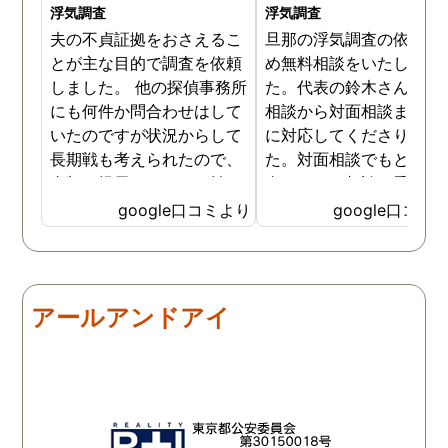
浮気調査
浮気調査
夫の不貞証拠をおさえるこ
旦那の浮気調査の依頼の
とが主な目的で調査を依頼
め無料相談をいたしまし
しました。 他の探偵事務所
た。代表の鈴木さんが電
にも何件か問合わせはして
相談から対面相談まです
いたのですが状況からして
に対応してくださりまし
長期戦も考えられたので、
た。対面相談でもとても
金額を提示されそれが払え
身になって相談に乗って
ないとそもそも相談もでき
ださりすぐに契約といっ
google口コミより
google口コミ
ない状態でした。 そんな中
こともなく金銭的な問題
ダメ元で同じ相談をした
ありましたので相談して
ら、代表の方が素早く対応
らでいいよと快く言って
してくださり、そして私が
さりました。結果として
アールアンドアイ
持ってる情報から的確にア
貞行為の確たる写真が出
ドバイスもしてくださいま
きたため依頼はせず示談
した。当日の調査も私のよ
進みましたが、依頼をし
みよりも先をよみ夫の行動
いないのにも関わらずそ
を予想しながら調査してく
後どうですか？と連絡ま
れて、実際に不貞の現場も
して下さり応援してるか