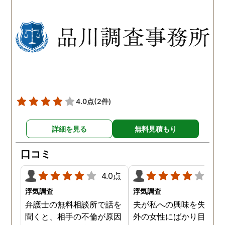
以前から夫が不倫をしてい
れも複数の男友達と関係
たことが発覚したのです。
持っていることが分かり
私が夫を疑うだけでは夫の
した。想像以上に妻の浮
不倫の実態を知ることがで
の状態が酷かったので、
きませんでしたので、真相
然としてしまいました。
を究明して頂いた探偵には
感謝しかありません。
4.0点
(2件)
詳細を見る
無料見積もり
口コミ
4.0点
4.0
浮気調査
浮気調査
弁護士の無料相談所で話を
夫が私への興味を失くし
聞くと、相手の不倫が原因
外の女性にばかり目を向