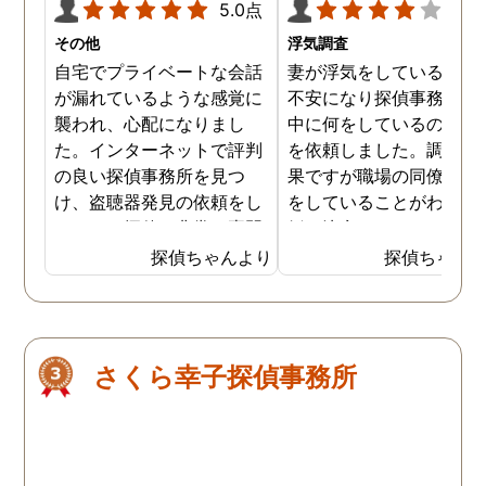
5.0点
4.0
その他
浮気調査
自宅でプライベートな会話
妻が浮気をしていると思
が漏れているような感覚に
不安になり探偵事務所に
襲われ、心配になりまし
中に何をしているのか調
た。インターネットで評判
を依頼しました。調査の
の良い探偵事務所を見つ
果ですが職場の同僚と浮
け、盗聴器発見の依頼をし
をしていることがわかり
ました。探偵は非常に専門
婚を決意しました。浮気
的な態度で、家の隅々まで
現場の写真を妻に突き付
探偵ちゃんより
探偵ちゃん
丁寧に調査してくれまし
たところ事実を認めたの
た。調査は約3時間ほどで
離婚するための証拠集め
完了し、幸いにも盗聴器は
できたので良かったです
見つかりませんでしたが、
さくら幸子探偵事務所
そのプロセスと説明が非常
に安心感を与えてくれまし
た。