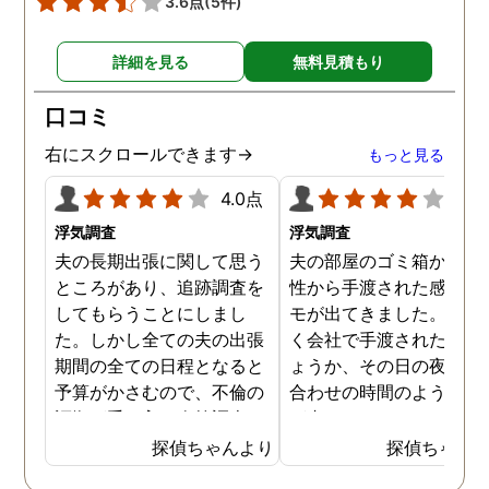
3.6点
(5件)
す。
詳細を見る
無料見積もり
口コミ
右にスクロールできます→
もっと見る
4.0点
4.0
浮気調査
浮気調査
夫の長期出張に関して思う
夫の部屋のゴミ箱から、
ところがあり、追跡調査を
性から手渡された感じの
してもらうことにしまし
モが出てきました。おそ
た。しかし全ての夫の出張
く会社で手渡されたので
期間の全ての日程となると
ょうか、その日の夜の待
予算がかさむので、不倫の
合わせの時間のようなも
証拠が手に入り次第調査を
が書かれていました。こ
打ち切ってもらう契約にし
時になんとなく嫌な予感
探偵ちゃんより
探偵ちゃん
ました。調査初日、その日
したので、夫の身辺調査