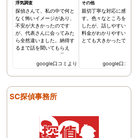
浮気調査
その他
探偵さんて、私の中で何と
親切丁寧な対応に感謝し
なく怖いイメージがあり、
す。色々なところを探し
不安が大きかったのです
したが、話しやすいこと
が、代表さんに会ってみた
料金がわかりやすいこと
ら全然違いました。納得す
とても大きかったです。
るまで話を聞いてもらえ
て、ここならという思いで
依頼しました。代表さんが
google口コミより
google口コミ
私と一緒に戦ってくれてる
感じがして、心強かったで
す。証拠も無事にとれて、
現在離婚調停中です。弁護
SC探偵事務所
士さんも紹介してもらえて
本当に良かったです。