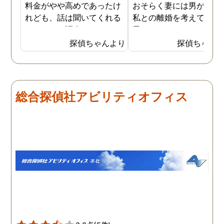
料金がやや高めであったけ
おそらく妻には男がおり
れども、話は聞いてくれる
私との離婚を考えている
しきちんと調査してくれる
思います。そこでどうせ
しで非常に満足していま
婚をするのならと思い、
探偵ちゃんより
探偵ちゃん
す。調査が終わった後もし
の不倫の証拠を押さえて
っかりとサポートしていた
から離婚を提案すること
だき、その節は大変お世話
しました。最近では私が
になりました。さすが調査
みの日に妻は外出するこ
総合探偵社アビリティオフィス
のプロフェッショナルだと
が多く、探偵にもその旨
いう思いです。
伝えて調査プランを立て
もらいました。調査当日
開始直後に探偵から連絡
入り、妻が男とラブホテ
に入って行った瞬間を押
えたとのことでした。あ
りにも結果が出るのが早
て驚きましたが、これで
のイメージ通りに物事を
めて行くことができそう