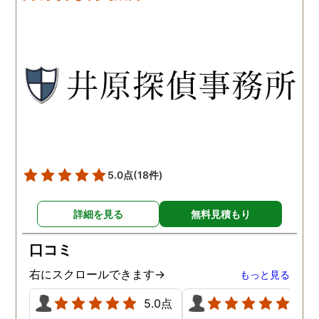
です。こちらもある程度、
くれるので、次に何をす
時間や場所が絞れると調査
ばいいのかわかる為、悩
がスムーズに進んで良いか
ずに突き進めます。 あり
と思います。思い切ってお
とうございました。
願いして良かったです。 こ
の度はありがとうございま
した。
5.0点
(18件)
詳細を見る
無料見積もり
口コミ
右にスクロールできます→
もっと見る
5.0点
5.0