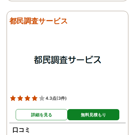
は夫は本当に仕事をしてい
会社での過ごし方を探偵
たそうです。しかし2日
調査をしてもらいました
目、夫は仕事を休みにして
探偵に夫の会社の場所を
都民調査サービス
おり、出張先で女性と1日
え、だいたいの夫の仕事
を過ごしたとのことでし
終わる時間なども伝えま
た。その時点で連絡が入り
た。数日後、夫が張り込
調査は終了し、比較的手ご
調査を行った結果が出た
ろな調査費で夫の不倫の証
いうので、探偵事務所を
拠を手に入れることができ
れました。調査の結果、
ました。
は会社の部下の女性と不
をしていました。帰りは
までほぼ毎日一緒に帰る
うで、たまに2人で会社
早く抜け出しラブホテル
4.3点
(3件)
行くこともあったようで
す。探偵の説明は全て調
詳細を見る
無料見積もり
報告書にも書かれており
写真を確認することもで
口コミ
ました。辛い結果ではあ