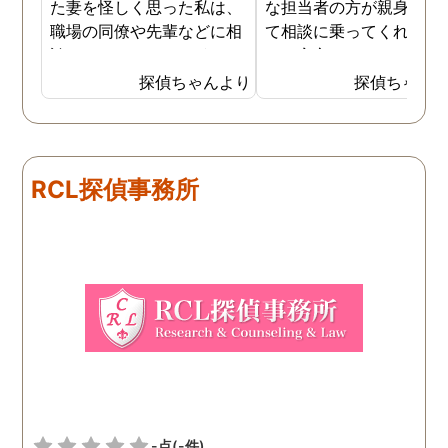
た妻を怪しく思った私は、
な担当者の方が親身にな
職場の同僚や先輩などに相
て相談に乗ってくれたた
談していました。 そういっ
め、安心しました。同じ
た相談の回答の一つに調査
うな被害に遭う可能性も
探偵ちゃんより
探偵ちゃん
を依頼することを勧めら
慮し、引越しましたので
れ、私は一度相談してみま
もう大丈夫かと思います
した。 無料相談を受け簡単
に見積もりをもらったとこ
RCL探偵事務所
ろ、それほど財布への負担
はなかったので、軽い気持
ちで依頼してみました。 結
果から言うと黒たったので
複雑ですが感謝していま
す。
-点
(-件)