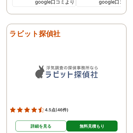
私の希望を聞いてもらいつ
応も良く、安心して相談
google口コミより
google口コミ
つ、探偵さんのご意見も取
きました。 調査後に弁護
り入れ、細かく打ち合わせ
さんも紹介していただき
をして決めてもらいまし
バッチリ慰謝料請求出来
た。調査を行った日はその
した！ありがとうござい
ラビット探偵社
日の報告を入れてくれたり
した！
としっかり調査をやってく
れているのが伝わりました
し、調査日以外でも相談を
聞いて頂いたりと精神的に
も助かりました。 報告書や
調査の動画を見せてもらっ
た時の衝撃は…リアルな映
像作品みたいでした。 調査
終了後も弁護士の紹介等の
ケアもしてもらったり色々
4.5点
(46件)
とお世話になりました！
詳細を見る
無料見積もり