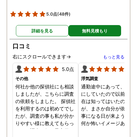
調査を始めて間もなく女性
と会い、そのまま夜まで過
5.0点
(48件)
ごしていたようです。その
間もラブホテルの利用もし
詳細を見る
無料見積もり
たようで、たった一日で不
倫の証拠を揃えることがで
口コミ
きました。
右にスクロールできます→
もっと見る
5.0点
5.0
その他
浮気調査
何社か他の探偵社にも相談
通勤途中にあって、毎日
しましたが、こちらに調査
にしていたので以前から
の依頼をしました。 探偵社
在は知ってはいたのです
を利用するのは初めてでし
が、まさか自分が依頼す
たが、調査の事も私が分か
事になる日が来ようとは
りやすい様に教えてもらっ
何か怖いイメージありま
たり、調査を行う予定日は
たけど、スタッフの方の