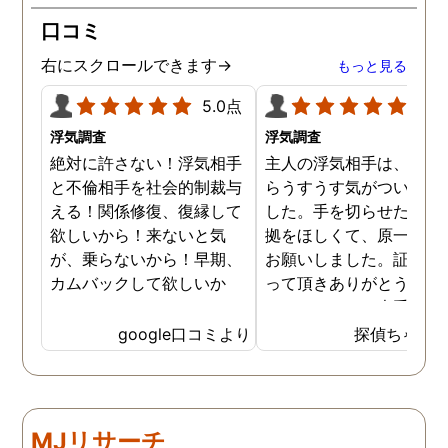
が、長年の経験とプロの対
口コミ
応力を持ってして、見事に
証拠を掴んでくれました。
右にスクロールできます→
もっと見る
調査内容も料金も納得。何
より、信頼できます。 私
5.0点
5.0
に、一歩踏み出す勇気と戦
浮気調査
浮気調査
う力を与えてくれた旭法さ
絶対に許さない！浮気相手
主人の浮気相手は、以前
んには感謝しています。
と不倫相手を社会的制裁与
らうすうす気がついてい
える！関係修復、復縁して
した。手を切らせたくて
欲しいから！来ないと気
拠をほしくて、原一さん
が、乗らないから！早期、
お願いしました。証拠を
カムバックして欲しいか
って頂きありがとうござ
ら！
ました。やはり大手の会
は違いますね。
google口コミより
探偵ちゃん
MJリサーチ