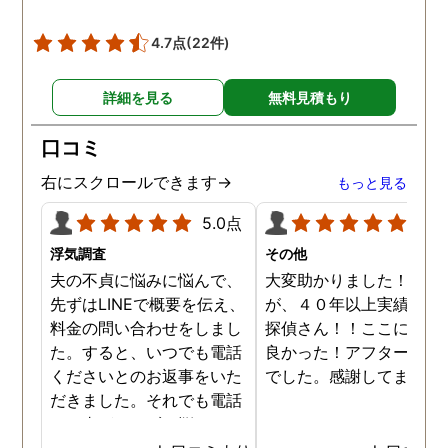
4.7点
(22件)
詳細を見る
無料見積もり
口コミ
右にスクロールできます→
もっと見る
5.0点
5.0
浮気調査
その他
夫の不貞に悩みに悩んで、
大変助かりました！！さ
先ずはLINEで概要を伝え、
が、４０年以上実績のあ
料金の問い合わせをしまし
探偵さん！！ここに頼ん
た。すると、いつでも電話
良かった！アフターも完
くださいとのお返事をいた
でした。感謝してます。
だきました。それでも電話
する事ができずに悩んでい
ると、何度か、私を心配し