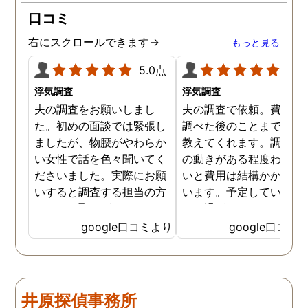
口コミ
右にスクロールできます→
もっと見る
5.0点
5.0
浮気調査
浮気調査
夫の調査をお願いしまし
夫の調査で依頼。費用や
た。初めの面談では緊張し
調べた後のことまで詳し
ましたが、物腰がやわらか
教えてくれます。調査対
い女性で話を色々聞いてく
の動きがある程度わから
ださいました。実際にお願
いと費用は結構かかると
いすると調査する担当の方
います。予定していた時
とのやり取りがメインで、
より過ぎてしまいました
色々不安や心配な事の共有
が、そのまま調査してい
google口コミより
google口コミ
をしてくれました。探偵の
だき、しっかり証拠取れ
方に依頼となると丸投げで
した。あ、もちろん過ぎ
お願いするイメージでした
分は追加料金払いました
が、二人三脚で協力しあい
調査が終わって今後どう
井原探偵事務所
ながら、進めて行った感じ
るかの相談もしっかりし