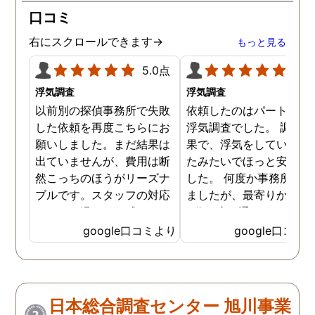
口コミ
右にスクロールできます→
もっと見る
5.0点
5.0
浮気調査
浮気調査
以前別の探偵事務所で失敗
依頼したのはパートナー
した依頼を再度こちらにお
浮気調査でした。 調査の
願いしました。まだ結果は
果で、浮気をしていなか
出ていませんが、費用は断
たみたいでほっと安心し
然こっちのほうがリーズナ
した。 何度か事務所に行
ブルです。スタッフの対応
ましたが、最寄りから徒
なんかも温かみを感じま
3分程度で通いやすかっ
す。はじめからこちらにす
です。
google口コミより
google口コミ
ればよかったです😢 …
日本総合調査センター 旭川事業