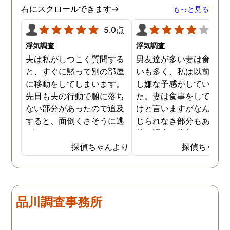
ましたが、真実を知るこ
右にスクロールできます→
もっと見る
ができて良かったです。
5.0点
4.0
浮気調査
浮気調査
夫は私がしつこく質問する
男友達が多い妻は食事の
と、すぐに黙って別の部屋
いも多く、私は以前から
に移動をしてしまいます。
し嫌な予感がしていまし
先日も夫の行動で腑に落ち
た。妻は食事をしている
ない部分があったので追及
けと言いますがなんとも
すると、面倒くさそうに逃
じられなき部分もあり、
げてしまいました。そこで
偵に調査を依頼しました
探偵に夫の行動について調
妻は定期的に男友達と食
探偵ちゃんより
探偵ちゃん
査をしてもらうと、やはり
に出かけているため、調
私の想像通り女と頻繁に会
日は簡単に決めることが
っていることが分かりまし
きました。そして調査の
た。さらに探偵が入手した
果、妻が男友達と食事だ
品川調査事務所
証拠から二人が肉体関係を
ではなくラブホテルにも
持っていることも分かり、
っていることが判明し、