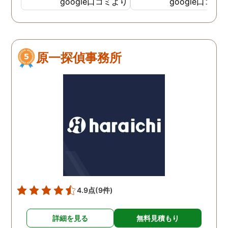
google口コミより
google口コミ
てくださっていることが伝
わってくるLINEをいただき
ました。そして電話をして
みると、旭法さんの第一声
原一探偵事務所
は、「奥さん、ちゃんと食
べれてますか？ちゃんと眠
れてますか？」でした。こ
の言葉が印象的で、私は旭
法さんに調査を依頼するこ
とにしました。 旭法さん
は、何度も何度も私の相談
にのってくれ、折々に適切
なアドバイスをしてくれま
した。誰にも話せないし相
談もできなかった私を救っ
4.9点
(9件)
てくれたのは、紛れもなく
旭法さんです。 調査場所が
詳細を見る
無料見積もり
旭川市外の時もありました