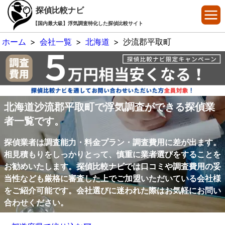
探偵比較ナビ
【国内最大級】浮気調査特化した探偵比較サイト
ホーム
>
会社一覧
>
北海道
>
沙流郡平取町
北海道沙流郡平取町で浮気調査ができる探偵業
者一覧です。
探偵業者は調査能力・料金プラン・調査費用に差が出ます。
相見積もりをしっかりとって、慎重に業者選びをすることを
お勧めいたします。探偵比較ナビでは口コミや調査費用の妥
当性なども厳格に審査した上でご加盟いただいている会社様
をご紹介可能です。会社選びに迷われた際はお気軽にお問い
合わせください。