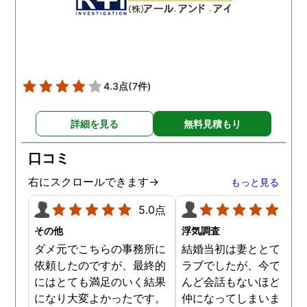
数回おさえることができと
ねと温かい言葉までかけ
ても助かりました。 経験と
くださりました。鈴木さ
知識も絶大な信頼がおけま
に相談して本当に良かっ
した。 対応力の速さも素晴
です。今回は依頼せず解
らしいです。 また、さまざ
しましたが、今後何かあ
4.3点
(7件)
まな事情も汲んでくださ
たときは迷わず鈴木さん
り、私の精神的なフォロー
お願いしたいと思ってお
詳細を見る
無料見積もり
だけでなく、その後の弁護
ます。本当にありがとう
士の紹介やアドバイスもし
ざいました。
口コミ
ていただき、これから夫と
闘う自信もつきました。 本
右にスクロールできます→
もっと見る
当にMJリサーチさんにそ
5.0点
5.0
して代表の方に出会えてよ
かったと思いました。 今度
その他
浮気調査
お会いできる時は、いい報
ダメ元でこちらの事務所に
結婚当初は妻ととてもラ
告ができるようにしたいで
依頼したのですが、最終的
ラブでしたが、今ではほ
す。
にはとても満足のいく結果
んど会話もないほど険悪
になり大変よかったです。
仲になってしまいました