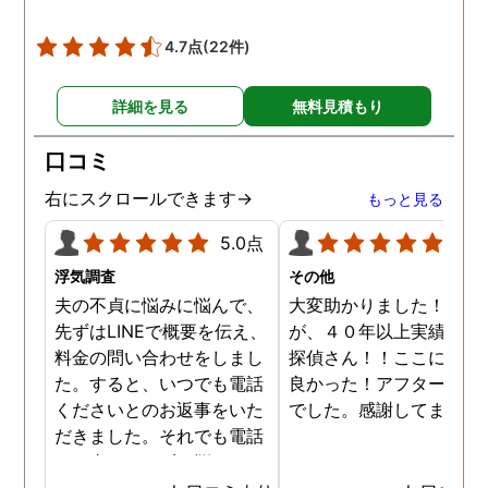
4.7点
(22件)
詳細を見る
無料見積もり
口コミ
右にスクロールできます→
もっと見る
5.0点
5.0
浮気調査
その他
夫の不貞に悩みに悩んで、
大変助かりました！！さ
先ずはLINEで概要を伝え、
が、４０年以上実績のあ
料金の問い合わせをしまし
探偵さん！！ここに頼ん
た。すると、いつでも電話
良かった！アフターも完
くださいとのお返事をいた
でした。感謝してます。
だきました。それでも電話
する事ができずに悩んでい
ると、何度か、私を心配し