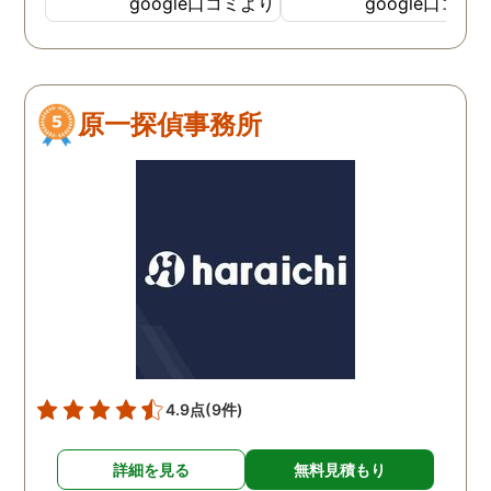
google口コミより
google口コミ
てくださっていることが伝
わってくるLINEをいただき
ました。そして電話をして
みると、旭法さんの第一声
原一探偵事務所
は、「奥さん、ちゃんと食
べれてますか？ちゃんと眠
れてますか？」でした。こ
の言葉が印象的で、私は旭
法さんに調査を依頼するこ
とにしました。 旭法さん
は、何度も何度も私の相談
にのってくれ、折々に適切
なアドバイスをしてくれま
した。誰にも話せないし相
談もできなかった私を救っ
4.9点
(9件)
てくれたのは、紛れもなく
旭法さんです。 調査場所が
詳細を見る
無料見積もり
旭川市外の時もありました