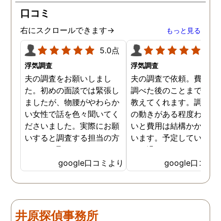
口コミ
右にスクロールできます→
もっと見る
5.0点
5.0
浮気調査
浮気調査
夫の調査をお願いしまし
夫の調査で依頼。費用や
た。初めの面談では緊張し
調べた後のことまで詳し
ましたが、物腰がやわらか
教えてくれます。調査対
い女性で話を色々聞いてく
の動きがある程度わから
ださいました。実際にお願
いと費用は結構かかると
いすると調査する担当の方
います。予定していた時
とのやり取りがメインで、
より過ぎてしまいました
色々不安や心配な事の共有
が、そのまま調査してい
google口コミより
google口コミ
をしてくれました。探偵の
だき、しっかり証拠取れ
方に依頼となると丸投げで
した。あ、もちろん過ぎ
お願いするイメージでした
分は追加料金払いました
が、二人三脚で協力しあい
調査が終わって今後どう
井原探偵事務所
ながら、進めて行った感じ
るかの相談もしっかりし