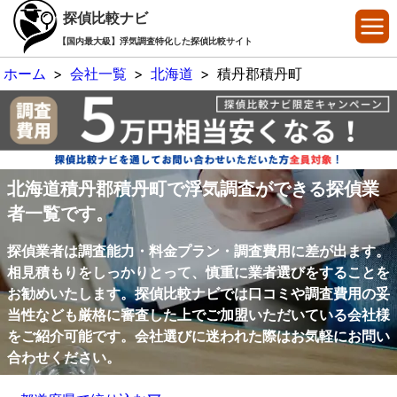
探偵比較ナビ
【国内最大級】浮気調査特化した探偵比較サイト
ホーム
>
会社一覧
>
北海道
>
積丹郡積丹町
北海道積丹郡積丹町で浮気調査ができる探偵業
者一覧です。
探偵業者は調査能力・料金プラン・調査費用に差が出ます。
相見積もりをしっかりとって、慎重に業者選びをすることを
お勧めいたします。探偵比較ナビでは口コミや調査費用の妥
当性なども厳格に審査した上でご加盟いただいている会社様
をご紹介可能です。会社選びに迷われた際はお気軽にお問い
合わせください。