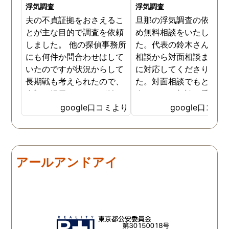
浮気調査
浮気調査
夫の不貞証拠をおさえるこ
旦那の浮気調査の依頼の
とが主な目的で調査を依頼
め無料相談をいたしまし
しました。 他の探偵事務所
た。代表の鈴木さんが電
にも何件か問合わせはして
相談から対面相談まです
いたのですが状況からして
に対応してくださりまし
長期戦も考えられたので、
た。対面相談でもとても
金額を提示されそれが払え
身になって相談に乗って
ないとそもそも相談もでき
ださりすぐに契約といっ
google口コミより
google口コミ
ない状態でした。 そんな中
こともなく金銭的な問題
ダメ元で同じ相談をした
ありましたので相談して
ら、代表の方が素早く対応
らでいいよと快く言って
してくださり、そして私が
さりました。結果として
アールアンドアイ
持ってる情報から的確にア
貞行為の確たる写真が出
ドバイスもしてくださいま
きたため依頼はせず示談
した。当日の調査も私のよ
進みましたが、依頼をし
みよりも先をよみ夫の行動
いないのにも関わらずそ
を予想しながら調査してく
後どうですか？と連絡ま
れて、実際に不貞の現場も
して下さり応援してるか