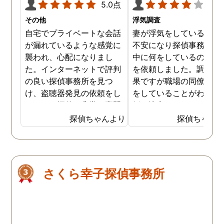
5.0点
4.0
その他
浮気調査
自宅でプライベートな会話
妻が浮気をしていると思
が漏れているような感覚に
不安になり探偵事務所に
襲われ、心配になりまし
中に何をしているのか調
た。インターネットで評判
を依頼しました。調査の
の良い探偵事務所を見つ
果ですが職場の同僚と浮
け、盗聴器発見の依頼をし
をしていることがわかり
ました。探偵は非常に専門
婚を決意しました。浮気
的な態度で、家の隅々まで
現場の写真を妻に突き付
探偵ちゃんより
探偵ちゃん
丁寧に調査してくれまし
たところ事実を認めたの
た。調査は約3時間ほどで
離婚するための証拠集め
完了し、幸いにも盗聴器は
できたので良かったです
見つかりませんでしたが、
さくら幸子探偵事務所
そのプロセスと説明が非常
に安心感を与えてくれまし
た。