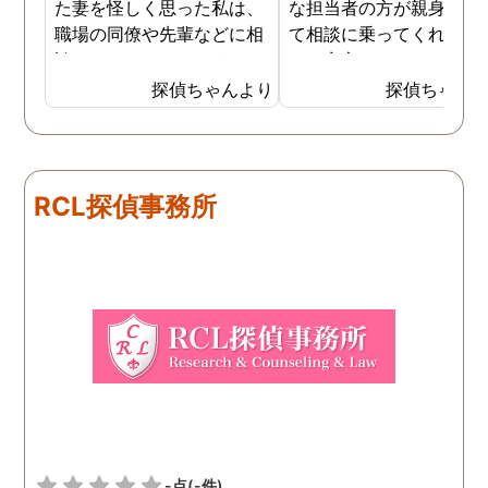
た妻を怪しく思った私は、
な担当者の方が親身にな
職場の同僚や先輩などに相
て相談に乗ってくれたた
談していました。 そういっ
め、安心しました。同じ
た相談の回答の一つに調査
うな被害に遭う可能性も
探偵ちゃんより
探偵ちゃん
を依頼することを勧めら
慮し、引越しましたので
れ、私は一度相談してみま
もう大丈夫かと思います
した。 無料相談を受け簡単
に見積もりをもらったとこ
RCL探偵事務所
ろ、それほど財布への負担
はなかったので、軽い気持
ちで依頼してみました。 結
果から言うと黒たったので
複雑ですが感謝していま
す。
-点
(-件)