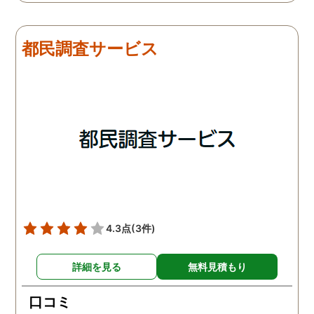
は夫は本当に仕事をしてい
会社での過ごし方を探偵
たそうです。しかし2日
調査をしてもらいました
目、夫は仕事を休みにして
探偵に夫の会社の場所を
都民調査サービス
おり、出張先で女性と1日
え、だいたいの夫の仕事
を過ごしたとのことでし
終わる時間なども伝えま
た。その時点で連絡が入り
た。数日後、夫が張り込
調査は終了し、比較的手ご
調査を行った結果が出た
ろな調査費で夫の不倫の証
いうので、探偵事務所を
拠を手に入れることができ
れました。調査の結果、
ました。
は会社の部下の女性と不
をしていました。帰りは
までほぼ毎日一緒に帰る
うで、たまに2人で会社
早く抜け出しラブホテル
4.3点
(3件)
行くこともあったようで
す。探偵の説明は全て調
詳細を見る
無料見積もり
報告書にも書かれており
写真を確認することもで
口コミ
ました。辛い結果ではあ