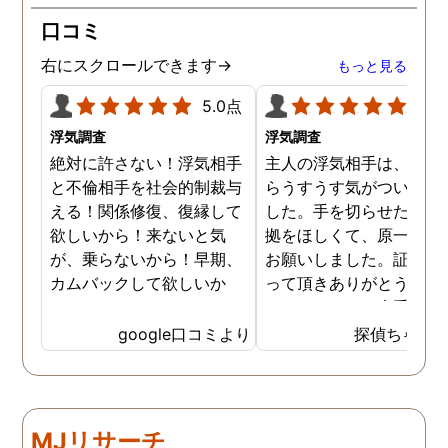
が、長年の経験とプロの対
口コミ
応力を持ってして、見事に
証拠を掴んでくれました。
右にスクロールできます→
もっと見る
調査内容も料金も納得。何
より、信頼できます。 私
5.0点
5.0
に、一歩踏み出す勇気と戦
浮気調査
浮気調査
う力を与えてくれた旭法さ
絶対に許さない！浮気相手
主人の浮気相手は、以前
んには感謝しています。
と不倫相手を社会的制裁与
らうすうす気がついてい
える！関係修復、復縁して
した。手を切らせたくて
欲しいから！来ないと気
拠をほしくて、原一さん
が、乗らないから！早期、
お願いしました。証拠を
カムバックして欲しいか
って頂きありがとうござ
ら！
ました。やはり大手の会
は違いますね。
google口コミより
探偵ちゃん
MJリサーチ