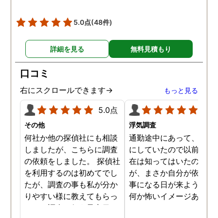
調査を始めて間もなく女性
と会い、そのまま夜まで過
5.0点
(48件)
ごしていたようです。その
間もラブホテルの利用もし
詳細を見る
無料見積もり
たようで、たった一日で不
倫の証拠を揃えることがで
口コミ
きました。
右にスクロールできます→
もっと見る
5.0点
5.0
その他
浮気調査
何社か他の探偵社にも相談
通勤途中にあって、毎日
しましたが、こちらに調査
にしていたので以前から
の依頼をしました。 探偵社
在は知ってはいたのです
を利用するのは初めてでし
が、まさか自分が依頼す
たが、調査の事も私が分か
事になる日が来ようとは
りやすい様に教えてもらっ
何か怖いイメージありま
たり、調査を行う予定日は
たけど、スタッフの方の