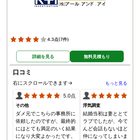
数回おさえることができと
ねと温かい言葉までかけ
ても助かりました。 経験と
くださりました。鈴木さ
知識も絶大な信頼がおけま
に相談して本当に良かっ
した。 対応力の速さも素晴
です。今回は依頼せず解
らしいです。 また、さまざ
しましたが、今後何かあ
4.3点
(7件)
まな事情も汲んでくださ
たときは迷わず鈴木さん
り、私の精神的なフォロー
お願いしたいと思ってお
詳細を見る
無料見積もり
だけでなく、その後の弁護
ます。本当にありがとう
士の紹介やアドバイスもし
ざいました。
口コミ
ていただき、これから夫と
闘う自信もつきました。 本
右にスクロールできます→
もっと見る
当にMJリサーチさんにそ
5.0点
5.0
して代表の方に出会えてよ
かったと思いました。 今度
その他
浮気調査
お会いできる時は、いい報
ダメ元でこちらの事務所に
結婚当初は妻ととてもラ
告ができるようにしたいで
依頼したのですが、最終的
ラブでしたが、今ではほ
す。
にはとても満足のいく結果
んど会話もないほど険悪
になり大変よかったです。
仲になってしまいました