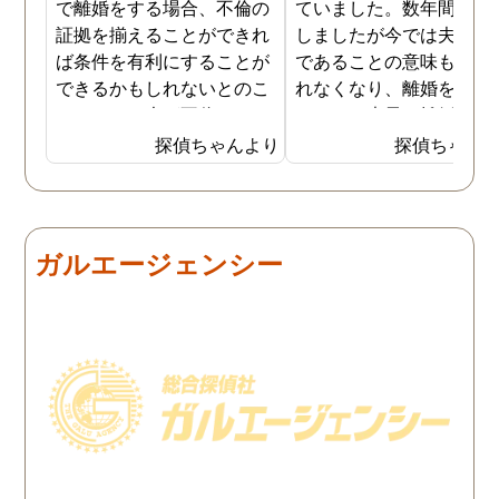
で離婚をする場合、不倫の
ていました。数年間は我
証拠を揃えることができれ
しましたが今では夫と夫
ば条件を有利にすることが
であることの意味も感じ
できるかもしれないとのこ
れなくなり、離婚を決意
とでした。夫が不倫をして
ました。素早く離婚を成
いるのは確実なのですが、
させるためには夫の不倫
探偵ちゃんより
探偵ちゃん
私の証言だけでは効力が弱
証拠を手に入れることが
いようです。弁護士のアド
っ取り早く、探偵に調査
バイスを受け、探偵に不倫
依頼しました。探偵に夫
の証拠を集めてもらうこと
行動パターンを伝え、予
ガルエージェンシー
にしました。夫は私への関
の範囲内で最も成果を上
心など全くありませんの
られそうな調査プランを
で、帰宅せずに外泊するこ
ててもらいました。おか
とはしょっちゅうです。次
で調査費の節約ができま
の休みも休日出勤と称して
たし、夫と離婚をするの
家を空けているので、この
必要な不倫の証拠も手に
日に証拠集めをお願いしま
れることができました。
した。夫が言う休日出勤な
どは真っ赤な嘘で、探偵が