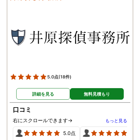
です。こちらもある程度、
くれるので、次に何をす
時間や場所が絞れると調査
ばいいのかわかる為、悩
がスムーズに進んで良いか
ずに突き進めます。 あり
と思います。思い切ってお
とうございました。
願いして良かったです。 こ
の度はありがとうございま
した。
5.0点
(18件)
詳細を見る
無料見積もり
口コミ
右にスクロールできます→
もっと見る
5.0点
5.0