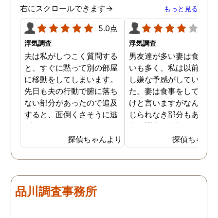
ましたが、真実を知るこ
右にスクロールできます→
もっと見る
ができて良かったです。
5.0点
4.0
浮気調査
浮気調査
夫は私がしつこく質問する
男友達が多い妻は食事の
と、すぐに黙って別の部屋
いも多く、私は以前から
に移動をしてしまいます。
し嫌な予感がしていまし
先日も夫の行動で腑に落ち
た。妻は食事をしている
ない部分があったので追及
けと言いますがなんとも
すると、面倒くさそうに逃
じられなき部分もあり、
げてしまいました。そこで
偵に調査を依頼しました
探偵に夫の行動について調
妻は定期的に男友達と食
探偵ちゃんより
探偵ちゃん
査をしてもらうと、やはり
に出かけているため、調
私の想像通り女と頻繁に会
日は簡単に決めることが
っていることが分かりまし
きました。そして調査の
た。さらに探偵が入手した
果、妻が男友達と食事だ
品川調査事務所
証拠から二人が肉体関係を
ではなくラブホテルにも
持っていることも分かり、
っていることが判明し、