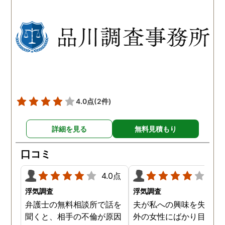
以前から夫が不倫をしてい
れも複数の男友達と関係
たことが発覚したのです。
持っていることが分かり
私が夫を疑うだけでは夫の
した。想像以上に妻の浮
不倫の実態を知ることがで
の状態が酷かったので、
きませんでしたので、真相
然としてしまいました。
を究明して頂いた探偵には
感謝しかありません。
4.0点
(2件)
詳細を見る
無料見積もり
口コミ
4.0点
4.0
浮気調査
浮気調査
弁護士の無料相談所で話を
夫が私への興味を失くし
聞くと、相手の不倫が原因
外の女性にばかり目を向