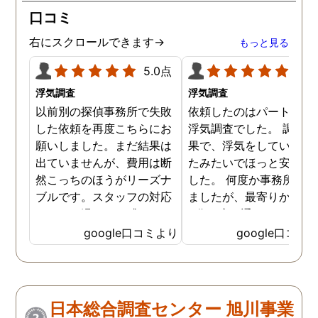
口コミ
右にスクロールできます→
もっと見る
5.0点
5.0
浮気調査
浮気調査
以前別の探偵事務所で失敗
依頼したのはパートナー
した依頼を再度こちらにお
浮気調査でした。 調査の
願いしました。まだ結果は
果で、浮気をしていなか
出ていませんが、費用は断
たみたいでほっと安心し
然こっちのほうがリーズナ
した。 何度か事務所に行
ブルです。スタッフの対応
ましたが、最寄りから徒
なんかも温かみを感じま
3分程度で通いやすかっ
す。はじめからこちらにす
です。
google口コミより
google口コミ
ればよかったです😢 …
日本総合調査センター 旭川事業