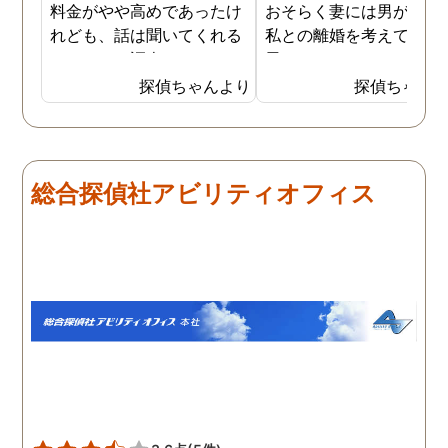
料金がやや高めであったけ
おそらく妻には男がおり
れども、話は聞いてくれる
私との離婚を考えている
しきちんと調査してくれる
思います。そこでどうせ
しで非常に満足していま
婚をするのならと思い、
探偵ちゃんより
探偵ちゃん
す。調査が終わった後もし
の不倫の証拠を押さえて
っかりとサポートしていた
から離婚を提案すること
だき、その節は大変お世話
しました。最近では私が
になりました。さすが調査
みの日に妻は外出するこ
総合探偵社アビリティオフィス
のプロフェッショナルだと
が多く、探偵にもその旨
いう思いです。
伝えて調査プランを立て
もらいました。調査当日
開始直後に探偵から連絡
入り、妻が男とラブホテ
に入って行った瞬間を押
えたとのことでした。あ
りにも結果が出るのが早
て驚きましたが、これで
のイメージ通りに物事を
めて行くことができそう