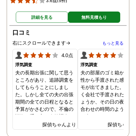
3.6点
(5件)
す。
詳細を見る
無料見積もり
口コミ
右にスクロールできます→
もっと見る
4.0点
4.0
浮気調査
浮気調査
夫の長期出張に関して思う
夫の部屋のゴミ箱から、
ところがあり、追跡調査を
性から手渡された感じの
してもらうことにしまし
モが出てきました。おそ
た。しかし全ての夫の出張
く会社で手渡されたので
期間の全ての日程となると
ょうか、その日の夜の待
予算がかさむので、不倫の
合わせの時間のようなも
証拠が手に入り次第調査を
が書かれていました。こ
打ち切ってもらう契約にし
時になんとなく嫌な予感
探偵ちゃんより
探偵ちゃん
ました。調査初日、その日
したので、夫の身辺調査