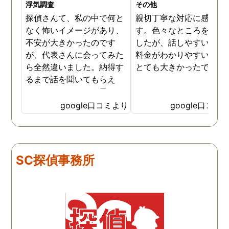
浮気調査
その他
探偵さんて、私の中で何と
親切丁寧な対応に感謝し
なく怖いイメージがあり、
す。色々なところを探し
不安が大きかったのです
したが、話しやすいこと
が、代表さんに会ってみた
料金がわかりやすいこと
ら全然違いました。納得す
とても大きかったです。
るまで話を聞いてもらえ
て、ここならという思いで
依頼しました。代表さんが
google口コミより
google口コミ
私と一緒に戦ってくれてる
感じがして、心強かったで
す。証拠も無事にとれて、
現在離婚調停中です。弁護
SC探偵事務所
士さんも紹介してもらえて
本当に良かったです。