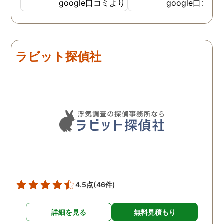
私の希望を聞いてもらいつ
応も良く、安心して相談
google口コミより
google口コミ
つ、探偵さんのご意見も取
きました。 調査後に弁護
り入れ、細かく打ち合わせ
さんも紹介していただき
をして決めてもらいまし
バッチリ慰謝料請求出来
た。調査を行った日はその
した！ありがとうござい
ラビット探偵社
日の報告を入れてくれたり
した！
としっかり調査をやってく
れているのが伝わりました
し、調査日以外でも相談を
聞いて頂いたりと精神的に
も助かりました。 報告書や
調査の動画を見せてもらっ
た時の衝撃は…リアルな映
像作品みたいでした。 調査
終了後も弁護士の紹介等の
ケアもしてもらったり色々
4.5点
(46件)
とお世話になりました！
詳細を見る
無料見積もり