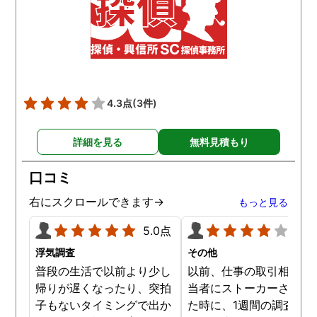
4.3点
(3件)
詳細を見る
無料見積もり
口コミ
右にスクロールできます→
もっと見る
5.0点
4.0
浮気調査
その他
普段の生活で以前より少し
以前、仕事の取引相手の
帰りが遅くなったり、突拍
当者にストーカーされて
子もないタイミングで出か
た時に、1週間の調査依