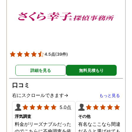
4.5点
(39件)
詳細を見る
無料見積もり
口コミ
右にスクロールできます→
もっと見る
5.0点
5.0
浮気調査
その他
料金がリーズナブルだった
有名なここなら間違いな
のでこちらに不倫調査を依
だろうと選ばせてもらい