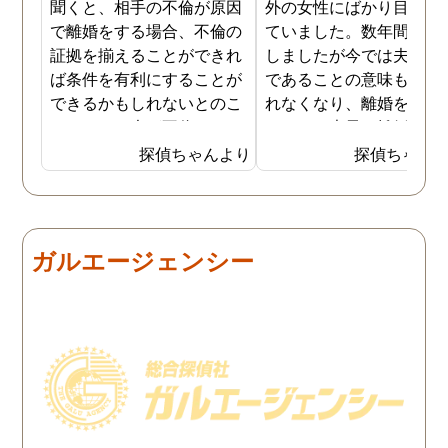
聞くと、相手の不倫が原因
外の女性にばかり目を向
で離婚をする場合、不倫の
ていました。数年間は我
証拠を揃えることができれ
しましたが今では夫と夫
ば条件を有利にすることが
であることの意味も感じ
できるかもしれないとのこ
れなくなり、離婚を決意
とでした。夫が不倫をして
ました。素早く離婚を成
いるのは確実なのですが、
させるためには夫の不倫
探偵ちゃんより
探偵ちゃん
私の証言だけでは効力が弱
証拠を手に入れることが
いようです。弁護士のアド
っ取り早く、探偵に調査
バイスを受け、探偵に不倫
依頼しました。探偵に夫
の証拠を集めてもらうこと
行動パターンを伝え、予
ガルエージェンシー
にしました。夫は私への関
の範囲内で最も成果を上
心など全くありませんの
られそうな調査プランを
で、帰宅せずに外泊するこ
ててもらいました。おか
とはしょっちゅうです。次
で調査費の節約ができま
の休みも休日出勤と称して
たし、夫と離婚をするの
家を空けているので、この
必要な不倫の証拠も手に
日に証拠集めをお願いしま
れることができました。
した。夫が言う休日出勤な