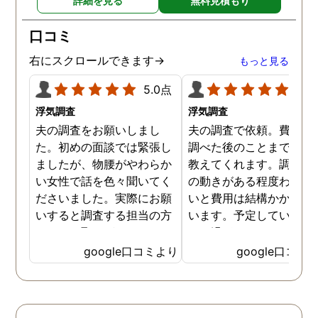
詳細を見る
無料見積もり
口コミ
右にスクロールできます→
もっと見る
5.0点
5.0
浮気調査
浮気調査
夫の調査をお願いしまし
夫の調査で依頼。費用や
た。初めの面談では緊張し
調べた後のことまで詳し
ましたが、物腰がやわらか
教えてくれます。調査対
い女性で話を色々聞いてく
の動きがある程度わから
ださいました。実際にお願
いと費用は結構かかると
いすると調査する担当の方
います。予定していた時
とのやり取りがメインで、
より過ぎてしまいました
色々不安や心配な事の共有
が、そのまま調査してい
google口コミより
google口コミ
をしてくれました。探偵の
だき、しっかり証拠取れ
方に依頼となると丸投げで
した。あ、もちろん過ぎ
お願いするイメージでした
分は追加料金払いました
が、二人三脚で協力しあい
調査が終わって今後どう