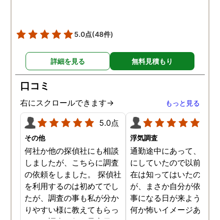
どは真っ赤な嘘で、探偵が
調査を始めて間もなく女性
と会い、そのまま夜まで過
5.0点
(48件)
ごしていたようです。その
間もラブホテルの利用もし
詳細を見る
無料見積もり
たようで、たった一日で不
倫の証拠を揃えることがで
口コミ
きました。
右にスクロールできます→
もっと見る
5.0点
5.0
その他
浮気調査
何社か他の探偵社にも相談
通勤途中にあって、毎日
しましたが、こちらに調査
にしていたので以前から
の依頼をしました。 探偵社
在は知ってはいたのです
を利用するのは初めてでし
が、まさか自分が依頼す
たが、調査の事も私が分か
事になる日が来ようとは
りやすい様に教えてもらっ
何か怖いイメージありま