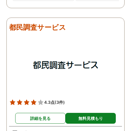
ました。調査初日、その日
したので、夫の身辺調査
は夫は本当に仕事をしてい
会社での過ごし方を探偵
たそうです。しかし2日
調査をしてもらいました
目、夫は仕事を休みにして
探偵に夫の会社の場所を
都民調査サービス
おり、出張先で女性と1日
え、だいたいの夫の仕事
を過ごしたとのことでし
終わる時間なども伝えま
た。その時点で連絡が入り
た。数日後、夫が張り込
調査は終了し、比較的手ご
調査を行った結果が出た
ろな調査費で夫の不倫の証
いうので、探偵事務所を
拠を手に入れることができ
れました。調査の結果、
ました。
は会社の部下の女性と不
をしていました。帰りは
までほぼ毎日一緒に帰る
うで、たまに2人で会社
早く抜け出しラブホテル
4.3点
(3件)
行くこともあったようで
す。探偵の説明は全て調
詳細を見る
無料見積もり
報告書にも書かれており
写真を確認することもで