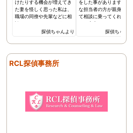
けたりする機会が増えてき
をした事があります。親
た妻を怪しく思った私は、
な担当者の方が親身にな
職場の同僚や先輩などに相
て相談に乗ってくれたた
談していました。 そういっ
め、安心しました。同じ
た相談の回答の一つに調査
うな被害に遭う可能性も
探偵ちゃんより
探偵ちゃん
を依頼することを勧めら
慮し、引越しましたので
れ、私は一度相談してみま
もう大丈夫かと思います
した。 無料相談を受け簡単
に見積もりをもらったとこ
RCL探偵事務所
ろ、それほど財布への負担
はなかったので、軽い気持
ちで依頼してみました。 結
果から言うと黒たったので
複雑ですが感謝していま
す。