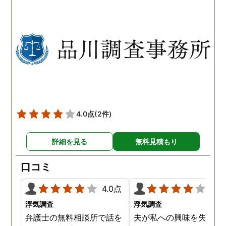
持っていることも分かり、
っていることが判明し、
以前から夫が不倫をしてい
れも複数の男友達と関係
たことが発覚したのです。
持っていることが分かり
私が夫を疑うだけでは夫の
した。想像以上に妻の浮
不倫の実態を知ることがで
の状態が酷かったので、
きませんでしたので、真相
然としてしまいました。
を究明して頂いた探偵には
感謝しかありません。
4.0点
(2件)
詳細を見る
無料見積もり
口コミ
4.0点
4.0
浮気調査
浮気調査
弁護士の無料相談所で話を
夫が私への興味を失くし