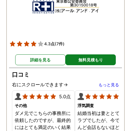
れて、実際に不貞の現場も
して下さり応援してるか
数回おさえることができと
ねと温かい言葉までかけ
ても助かりました。 経験と
くださりました。鈴木さ
知識も絶大な信頼がおけま
に相談して本当に良かっ
した。 対応力の速さも素晴
です。今回は依頼せず解
らしいです。 また、さまざ
しましたが、今後何かあ
4.3点
(7件)
まな事情も汲んでくださ
たときは迷わず鈴木さん
り、私の精神的なフォロー
お願いしたいと思ってお
詳細を見る
無料見積もり
だけでなく、その後の弁護
ます。本当にありがとう
士の紹介やアドバイスもし
ざいました。
口コミ
ていただき、これから夫と
闘う自信もつきました。 本
右にスクロールできます→
もっと見る
当にMJリサーチさんにそ
5.0点
5.0
して代表の方に出会えてよ
かったと思いました。 今度
その他
浮気調査
お会いできる時は、いい報
ダメ元でこちらの事務所に
結婚当初は妻ととてもラ
告ができるようにしたいで
依頼したのですが、最終的
ラブでしたが、今ではほ
す。
にはとても満足のいく結果
んど会話もないほど険悪