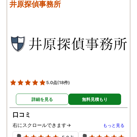
井原探偵事務所
ながら、進めて行った感じ
るかの相談もしっかりし
です。こちらもある程度、
くれるので、次に何をす
時間や場所が絞れると調査
ばいいのかわかる為、悩
がスムーズに進んで良いか
ずに突き進めます。 あり
と思います。思い切ってお
とうございました。
願いして良かったです。 こ
の度はありがとうございま
した。
5.0点
(18件)
詳細を見る
無料見積もり
口コミ
右にスクロールできます→
もっと見る