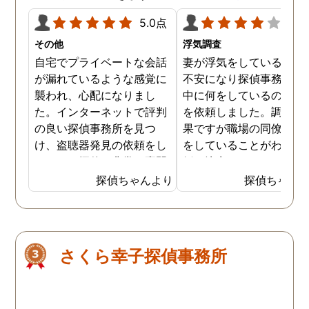
5.0点
4.0
その他
浮気調査
自宅でプライベートな会話
妻が浮気をしていると思
が漏れているような感覚に
不安になり探偵事務所に
襲われ、心配になりまし
中に何をしているのか調
た。インターネットで評判
を依頼しました。調査の
の良い探偵事務所を見つ
果ですが職場の同僚と浮
け、盗聴器発見の依頼をし
をしていることがわかり
ました。探偵は非常に専門
婚を決意しました。浮気
的な態度で、家の隅々まで
現場の写真を妻に突き付
探偵ちゃんより
探偵ちゃん
丁寧に調査してくれまし
たところ事実を認めたの
た。調査は約3時間ほどで
離婚するための証拠集め
完了し、幸いにも盗聴器は
できたので良かったです
見つかりませんでしたが、
さくら幸子探偵事務所
そのプロセスと説明が非常
に安心感を与えてくれまし
た。