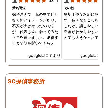
5.0点
5.0
浮気調査
その他
探偵さんて、私の中で何と
親切丁寧な対応に感謝し
なく怖いイメージがあり、
す。色々なところを探し
不安が大きかったのです
したが、話しやすいこと
が、代表さんに会ってみた
料金がわかりやすいこと
ら全然違いました。納得す
とても大きかったです。
るまで話を聞いてもらえ
て、ここならという思いで
依頼しました。代表さんが
google口コミより
google口コミ
私と一緒に戦ってくれてる
感じがして、心強かったで
す。証拠も無事にとれて、
現在離婚調停中です。弁護
SC探偵事務所
士さんも紹介してもらえて
本当に良かったです。