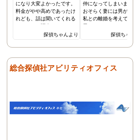
になり大変よかったです。
仲になってしまいました
料金がやや高めであったけ
おそらく妻には男がおり
れども、話は聞いてくれる
私との離婚を考えている
しきちんと調査してくれる
思います。そこでどうせ
しで非常に満足していま
婚をするのならと思い、
探偵ちゃんより
探偵ちゃん
す。調査が終わった後もし
の不倫の証拠を押さえて
っかりとサポートしていた
から離婚を提案すること
だき、その節は大変お世話
しました。最近では私が
になりました。さすが調査
みの日に妻は外出するこ
総合探偵社アビリティオフィス
のプロフェッショナルだと
が多く、探偵にもその旨
いう思いです。
伝えて調査プランを立て
もらいました。調査当日
開始直後に探偵から連絡
入り、妻が男とラブホテ
に入って行った瞬間を押
えたとのことでした。あ
りにも結果が出るのが早
て驚きましたが、これで
のイメージ通りに物事を