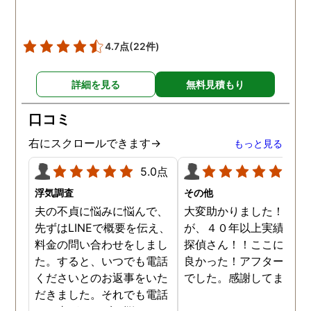
4.7点
(22件)
詳細を見る
無料見積もり
口コミ
右にスクロールできます→
もっと見る
5.0点
5.0
浮気調査
その他
夫の不貞に悩みに悩んで、
大変助かりました！！さ
先ずはLINEで概要を伝え、
が、４０年以上実績のあ
料金の問い合わせをしまし
探偵さん！！ここに頼ん
た。すると、いつでも電話
良かった！アフターも完
くださいとのお返事をいた
でした。感謝してます。
だきました。それでも電話
する事ができずに悩んでい