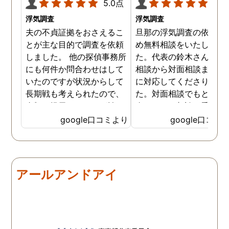
5.0点
5.0
浮気調査
浮気調査
夫の不貞証拠をおさえるこ
旦那の浮気調査の依頼の
とが主な目的で調査を依頼
め無料相談をいたしまし
しました。 他の探偵事務所
た。代表の鈴木さんが電
にも何件か問合わせはして
相談から対面相談まです
いたのですが状況からして
に対応してくださりまし
長期戦も考えられたので、
た。対面相談でもとても
金額を提示されそれが払え
身になって相談に乗って
ないとそもそも相談もでき
ださりすぐに契約といっ
google口コミより
google口コミ
ない状態でした。 そんな中
こともなく金銭的な問題
ダメ元で同じ相談をした
ありましたので相談して
ら、代表の方が素早く対応
らでいいよと快く言って
してくださり、そして私が
さりました。結果として
アールアンドアイ
持ってる情報から的確にア
貞行為の確たる写真が出
ドバイスもしてくださいま
きたため依頼はせず示談
した。当日の調査も私のよ
進みましたが、依頼をし
みよりも先をよみ夫の行動
いないのにも関わらずそ
を予想しながら調査してく
後どうですか？と連絡ま