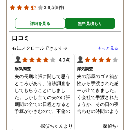
めて行くことができそう
3.6点
(5件)
す。
詳細を見る
無料見積もり
口コミ
右にスクロールできます→
もっと見る
4.0点
4.0
浮気調査
浮気調査
夫の長期出張に関して思う
夫の部屋のゴミ箱から、
ところがあり、追跡調査を
性から手渡された感じの
してもらうことにしまし
モが出てきました。おそ
た。しかし全ての夫の出張
く会社で手渡されたので
期間の全ての日程となると
ょうか、その日の夜の待
予算がかさむので、不倫の
合わせの時間のようなも
証拠が手に入り次第調査を
が書かれていました。こ
打ち切ってもらう契約にし
時になんとなく嫌な予感
探偵ちゃんより
探偵ちゃん