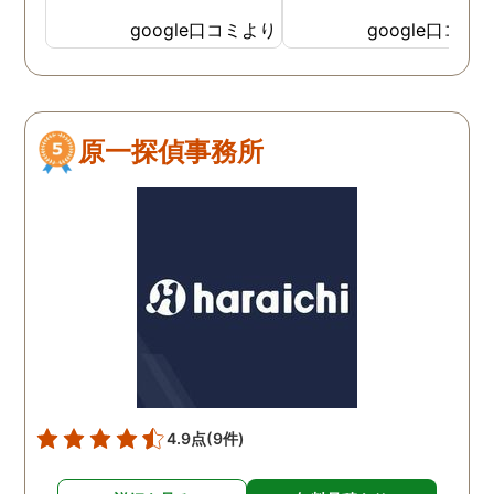
ると、何度か、私を心配し
google口コミより
google口コミ
てくださっていることが伝
わってくるLINEをいただき
ました。そして電話をして
みると、旭法さんの第一声
原一探偵事務所
は、「奥さん、ちゃんと食
べれてますか？ちゃんと眠
れてますか？」でした。こ
の言葉が印象的で、私は旭
法さんに調査を依頼するこ
とにしました。 旭法さん
は、何度も何度も私の相談
にのってくれ、折々に適切
なアドバイスをしてくれま
した。誰にも話せないし相
談もできなかった私を救っ
4.9点
(9件)
てくれたのは、紛れもなく
旭法さんです。 調査場所が