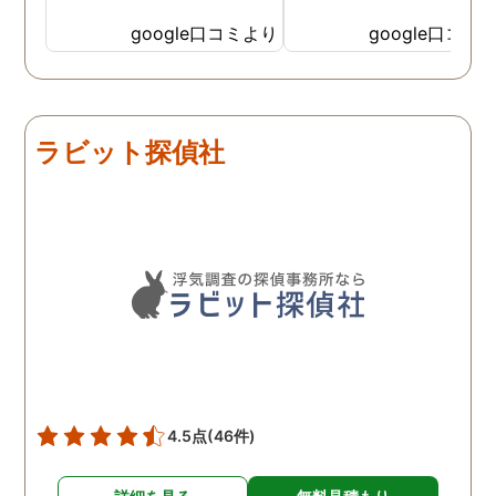
たり、調査を行う予定日は
たけど、スタッフの方の
私の希望を聞いてもらいつ
応も良く、安心して相談
google口コミより
google口コミ
つ、探偵さんのご意見も取
きました。 調査後に弁護
り入れ、細かく打ち合わせ
さんも紹介していただき
をして決めてもらいまし
バッチリ慰謝料請求出来
た。調査を行った日はその
した！ありがとうござい
ラビット探偵社
日の報告を入れてくれたり
した！
としっかり調査をやってく
れているのが伝わりました
し、調査日以外でも相談を
聞いて頂いたりと精神的に
も助かりました。 報告書や
調査の動画を見せてもらっ
た時の衝撃は…リアルな映
像作品みたいでした。 調査
終了後も弁護士の紹介等の
ケアもしてもらったり色々
4.5点
(46件)
とお世話になりました！