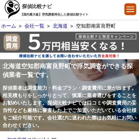
探偵比較ナビ
【国内最大級】浮気調査特化した探偵比較サイト
ホーム
>
会社一覧
>
北海道
>
空知郡南富良野町
北海道空知郡南富良野町で浮気調査ができる探
偵業者一覧です。
探偵業者は調査能力・料金プラン・調査費用に差が出ます。
相見積もりをしっかりとって、慎重に業者選びをすることを
お勧めいたします。探偵比較ナビでは口コミや調査費用の妥
当性なども厳格に審査した上でご加盟いただいている会社様
をご紹介可能です。会社選びに迷われた際はお気軽にお問い
合わせください。