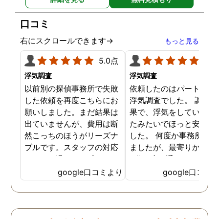
口コミ
右にスクロールできます→
もっと見る
5.0点
5.0
浮気調査
浮気調査
以前別の探偵事務所で失敗
依頼したのはパートナー
した依頼を再度こちらにお
浮気調査でした。 調査の
願いしました。まだ結果は
果で、浮気をしていなか
出ていませんが、費用は断
たみたいでほっと安心し
然こっちのほうがリーズナ
した。 何度か事務所に行
ブルです。スタッフの対応
ましたが、最寄りから徒
なんかも温かみを感じま
3分程度で通いやすかっ
す。はじめからこちらにす
です。
google口コミより
google口コミ
ればよかったです😢 …