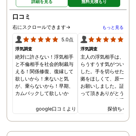
詳細を見る
無料見積もり
旭川市外の時もありました
が、長年の経験とプロの対
口コミ
応力を持ってして、見事に
証拠を掴んでくれました。
右にスクロールできます→
もっと見る
調査内容も料金も納得。何
より、信頼できます。 私
5.0点
5.0
に、一歩踏み出す勇気と戦
浮気調査
浮気調査
う力を与えてくれた旭法さ
絶対に許さない！浮気相手
主人の浮気相手は、以前
んには感謝しています。
と不倫相手を社会的制裁与
らうすうす気がついてい
える！関係修復、復縁して
した。手を切らせたくて
欲しいから！来ないと気
拠をほしくて、原一さん
が、乗らないから！早期、
お願いしました。証拠を
カムバックして欲しいか
って頂きありがとうござ
ら！
ました。やはり大手の会
は違いますね。
google口コミより
探偵ちゃん