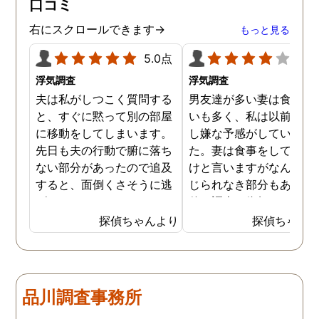
口コミ
ました。辛い結果ではあ
ましたが、真実を知るこ
右にスクロールできます→
もっと見る
ができて良かったです。
5.0点
4.0
浮気調査
浮気調査
夫は私がしつこく質問する
男友達が多い妻は食事の
と、すぐに黙って別の部屋
いも多く、私は以前から
に移動をしてしまいます。
し嫌な予感がしていまし
先日も夫の行動で腑に落ち
た。妻は食事をしている
ない部分があったので追及
けと言いますがなんとも
すると、面倒くさそうに逃
じられなき部分もあり、
げてしまいました。そこで
偵に調査を依頼しました
探偵に夫の行動について調
妻は定期的に男友達と食
探偵ちゃんより
探偵ちゃん
査をしてもらうと、やはり
に出かけているため、調
私の想像通り女と頻繁に会
日は簡単に決めることが
っていることが分かりまし
きました。そして調査の
た。さらに探偵が入手した
果、妻が男友達と食事だ
品川調査事務所
証拠から二人が肉体関係を
ではなくラブホテルにも