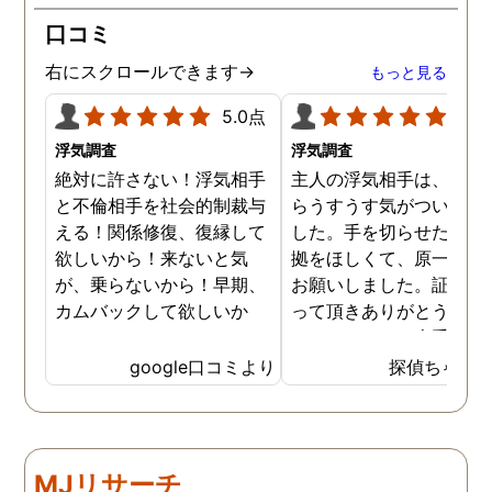
が、長年の経験とプロの対
口コミ
応力を持ってして、見事に
証拠を掴んでくれました。
右にスクロールできます→
もっと見る
調査内容も料金も納得。何
より、信頼できます。 私
5.0点
5.0
に、一歩踏み出す勇気と戦
浮気調査
浮気調査
う力を与えてくれた旭法さ
絶対に許さない！浮気相手
主人の浮気相手は、以前
んには感謝しています。
と不倫相手を社会的制裁与
らうすうす気がついてい
える！関係修復、復縁して
した。手を切らせたくて
欲しいから！来ないと気
拠をほしくて、原一さん
が、乗らないから！早期、
お願いしました。証拠を
カムバックして欲しいか
って頂きありがとうござ
ら！
ました。やはり大手の会
は違いますね。
google口コミより
探偵ちゃん
MJリサーチ