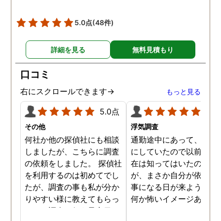
調査を始めて間もなく女性
と会い、そのまま夜まで過
5.0点
(48件)
ごしていたようです。その
間もラブホテルの利用もし
詳細を見る
無料見積もり
たようで、たった一日で不
倫の証拠を揃えることがで
口コミ
きました。
右にスクロールできます→
もっと見る
5.0点
5.0
その他
浮気調査
何社か他の探偵社にも相談
通勤途中にあって、毎日
しましたが、こちらに調査
にしていたので以前から
の依頼をしました。 探偵社
在は知ってはいたのです
を利用するのは初めてでし
が、まさか自分が依頼す
たが、調査の事も私が分か
事になる日が来ようとは
りやすい様に教えてもらっ
何か怖いイメージありま
たり、調査を行う予定日は
たけど、スタッフの方の