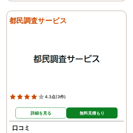
は夫は本当に仕事をしてい
会社での過ごし方を探偵
たそうです。しかし2日
調査をしてもらいました
目、夫は仕事を休みにして
探偵に夫の会社の場所を
都民調査サービス
おり、出張先で女性と1日
え、だいたいの夫の仕事
を過ごしたとのことでし
終わる時間なども伝えま
た。その時点で連絡が入り
た。数日後、夫が張り込
調査は終了し、比較的手ご
調査を行った結果が出た
ろな調査費で夫の不倫の証
いうので、探偵事務所を
拠を手に入れることができ
れました。調査の結果、
ました。
は会社の部下の女性と不
をしていました。帰りは
までほぼ毎日一緒に帰る
うで、たまに2人で会社
早く抜け出しラブホテル
4.3点
(3件)
行くこともあったようで
す。探偵の説明は全て調
詳細を見る
無料見積もり
報告書にも書かれており
写真を確認することもで
口コミ
ました。辛い結果ではあ