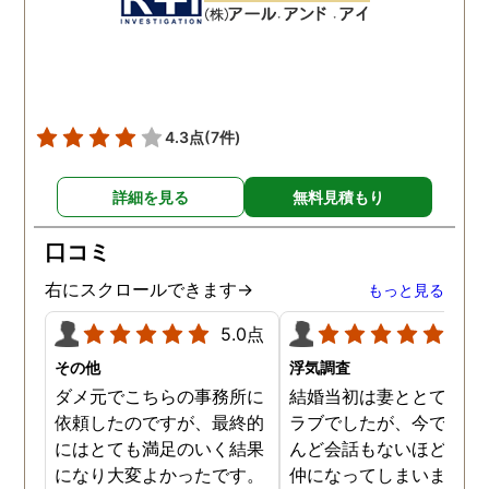
数回おさえることができと
ねと温かい言葉までかけ
ても助かりました。 経験と
くださりました。鈴木さ
知識も絶大な信頼がおけま
に相談して本当に良かっ
した。 対応力の速さも素晴
です。今回は依頼せず解
らしいです。 また、さまざ
しましたが、今後何かあ
4.3点
(7件)
まな事情も汲んでくださ
たときは迷わず鈴木さん
り、私の精神的なフォロー
お願いしたいと思ってお
詳細を見る
無料見積もり
だけでなく、その後の弁護
ます。本当にありがとう
士の紹介やアドバイスもし
ざいました。
口コミ
ていただき、これから夫と
闘う自信もつきました。 本
右にスクロールできます→
もっと見る
当にMJリサーチさんにそ
5.0点
5.0
して代表の方に出会えてよ
かったと思いました。 今度
その他
浮気調査
お会いできる時は、いい報
ダメ元でこちらの事務所に
結婚当初は妻ととてもラ
告ができるようにしたいで
依頼したのですが、最終的
ラブでしたが、今ではほ
す。
にはとても満足のいく結果
んど会話もないほど険悪
になり大変よかったです。
仲になってしまいました