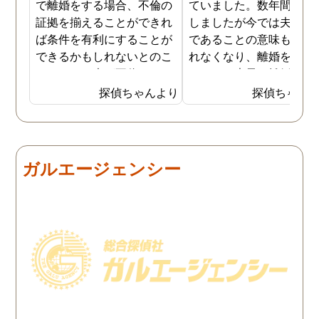
で離婚をする場合、不倫の
ていました。数年間は我
証拠を揃えることができれ
しましたが今では夫と夫
ば条件を有利にすることが
であることの意味も感じ
できるかもしれないとのこ
れなくなり、離婚を決意
とでした。夫が不倫をして
ました。素早く離婚を成
いるのは確実なのですが、
させるためには夫の不倫
探偵ちゃんより
探偵ちゃん
私の証言だけでは効力が弱
証拠を手に入れることが
いようです。弁護士のアド
っ取り早く、探偵に調査
バイスを受け、探偵に不倫
依頼しました。探偵に夫
の証拠を集めてもらうこと
行動パターンを伝え、予
ガルエージェンシー
にしました。夫は私への関
の範囲内で最も成果を上
心など全くありませんの
られそうな調査プランを
で、帰宅せずに外泊するこ
ててもらいました。おか
とはしょっちゅうです。次
で調査費の節約ができま
の休みも休日出勤と称して
たし、夫と離婚をするの
家を空けているので、この
必要な不倫の証拠も手に
日に証拠集めをお願いしま
れることができました。
した。夫が言う休日出勤な
どは真っ赤な嘘で、探偵が