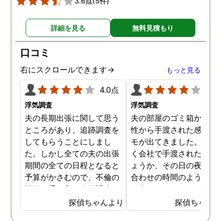
3.6点
(5件)
す。
詳細を見る
無料見積もり
口コミ
右にスクロールできます→
もっと見る
4.0点
4.0
浮気調査
浮気調査
夫の長期出張に関して思う
夫の部屋のゴミ箱から、
ところがあり、追跡調査を
性から手渡された感じの
してもらうことにしまし
モが出てきました。おそ
た。しかし全ての夫の出張
く会社で手渡されたので
期間の全ての日程となると
ょうか、その日の夜の待
予算がかさむので、不倫の
合わせの時間のようなも
証拠が手に入り次第調査を
が書かれていました。こ
打ち切ってもらう契約にし
時になんとなく嫌な予感
探偵ちゃんより
探偵ちゃん
ました。調査初日、その日
したので、夫の身辺調査