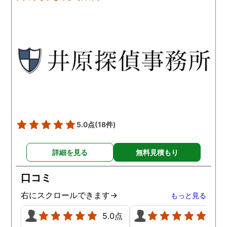
です。こちらもある程度、
くれるので、次に何をす
時間や場所が絞れると調査
ばいいのかわかる為、悩
がスムーズに進んで良いか
ずに突き進めます。 あり
と思います。思い切ってお
とうございました。
願いして良かったです。 こ
の度はありがとうございま
した。
5.0点
(18件)
詳細を見る
無料見積もり
口コミ
右にスクロールできます→
もっと見る
5.0点
5.0