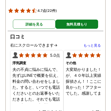
4.7点
(22件)
詳細を見る
無料見積もり
口コミ
右にスクロールできます→
もっと見る
5.0点
5.0
浮気調査
その他
夫の不貞に悩みに悩んで、
大変助かりました！！さ
先ずはLINEで概要を伝え、
が、４０年以上実績のあ
料金の問い合わせをしまし
探偵さん！！ここに頼ん
た。すると、いつでも電話
良かった！アフターも完
くださいとのお返事をいた
でした。感謝してます。
だきました。それでも電話
する事ができずに悩んでい
ると、何度か、私を心配し