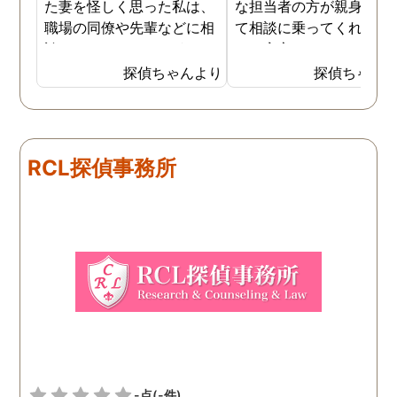
た妻を怪しく思った私は、
な担当者の方が親身にな
職場の同僚や先輩などに相
て相談に乗ってくれたた
談していました。 そういっ
め、安心しました。同じ
た相談の回答の一つに調査
うな被害に遭う可能性も
探偵ちゃんより
探偵ちゃん
を依頼することを勧めら
慮し、引越しましたので
れ、私は一度相談してみま
もう大丈夫かと思います
した。 無料相談を受け簡単
に見積もりをもらったとこ
RCL探偵事務所
ろ、それほど財布への負担
はなかったので、軽い気持
ちで依頼してみました。 結
果から言うと黒たったので
複雑ですが感謝していま
す。
-点
(-件)