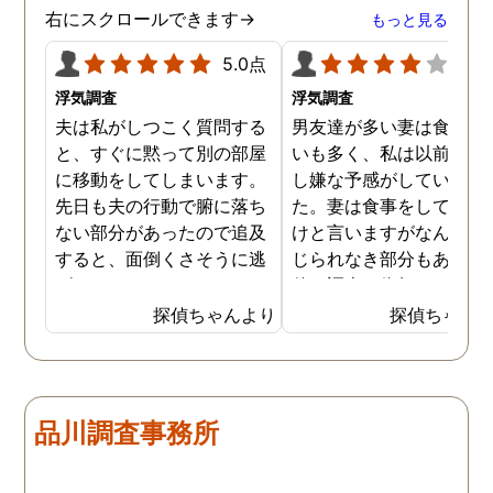
ましたが、真実を知るこ
右にスクロールできます→
もっと見る
ができて良かったです。
5.0点
4.0
浮気調査
浮気調査
夫は私がしつこく質問する
男友達が多い妻は食事の
と、すぐに黙って別の部屋
いも多く、私は以前から
に移動をしてしまいます。
し嫌な予感がしていまし
先日も夫の行動で腑に落ち
た。妻は食事をしている
ない部分があったので追及
けと言いますがなんとも
すると、面倒くさそうに逃
じられなき部分もあり、
げてしまいました。そこで
偵に調査を依頼しました
探偵に夫の行動について調
妻は定期的に男友達と食
探偵ちゃんより
探偵ちゃん
査をしてもらうと、やはり
に出かけているため、調
私の想像通り女と頻繁に会
日は簡単に決めることが
っていることが分かりまし
きました。そして調査の
た。さらに探偵が入手した
果、妻が男友達と食事だ
品川調査事務所
証拠から二人が肉体関係を
ではなくラブホテルにも
持っていることも分かり、
っていることが判明し、