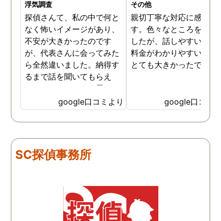
浮気調査
その他
探偵さんて、私の中で何と
親切丁寧な対応に感謝し
なく怖いイメージがあり、
す。色々なところを探し
不安が大きかったのです
したが、話しやすいこと
が、代表さんに会ってみた
料金がわかりやすいこと
ら全然違いました。納得す
とても大きかったです。
るまで話を聞いてもらえ
て、ここならという思いで
依頼しました。代表さんが
google口コミより
google口コミ
私と一緒に戦ってくれてる
感じがして、心強かったで
す。証拠も無事にとれて、
現在離婚調停中です。弁護
SC探偵事務所
士さんも紹介してもらえて
本当に良かったです。