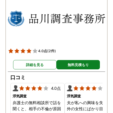
以前から夫が不倫をしてい
れも複数の男友達と関係
たことが発覚したのです。
持っていることが分かり
私が夫を疑うだけでは夫の
した。想像以上に妻の浮
不倫の実態を知ることがで
の状態が酷かったので、
きませんでしたので、真相
然としてしまいました。
を究明して頂いた探偵には
感謝しかありません。
4.0点
(2件)
詳細を見る
無料見積もり
口コミ
4.0点
4.0
浮気調査
浮気調査
弁護士の無料相談所で話を
夫が私への興味を失くし
聞くと、相手の不倫が原因
外の女性にばかり目を向