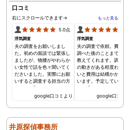
口コミ
右にスクロールできます→
もっと見る
5.0点
5.0
浮気調査
浮気調査
夫の調査をお願いしまし
夫の調査で依頼。費用や
た。初めの面談では緊張し
調べた後のことまで詳し
ましたが、物腰がやわらか
教えてくれます。調査対
い女性で話を色々聞いてく
の動きがある程度わから
ださいました。実際にお願
いと費用は結構かかると
いすると調査する担当の方
います。予定していた時
とのやり取りがメインで、
より過ぎてしまいました
色々不安や心配な事の共有
が、そのまま調査してい
google口コミより
google口コミ
をしてくれました。探偵の
だき、しっかり証拠取れ
方に依頼となると丸投げで
した。あ、もちろん過ぎ
お願いするイメージでした
分は追加料金払いました
が、二人三脚で協力しあい
調査が終わって今後どう
井原探偵事務所
ながら、進めて行った感じ
るかの相談もしっかりし