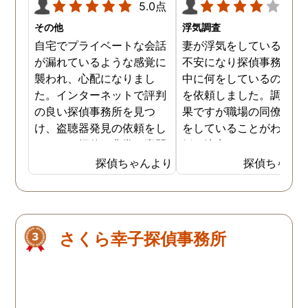
5.0点
4.0
その他
浮気調査
自宅でプライベートな会話
妻が浮気をしていると思
が漏れているような感覚に
不安になり探偵事務所に
襲われ、心配になりまし
中に何をしているのか調
た。インターネットで評判
を依頼しました。調査の
の良い探偵事務所を見つ
果ですが職場の同僚と浮
け、盗聴器発見の依頼をし
をしていることがわかり
ました。探偵は非常に専門
婚を決意しました。浮気
的な態度で、家の隅々まで
現場の写真を妻に突き付
探偵ちゃんより
探偵ちゃん
丁寧に調査してくれまし
たところ事実を認めたの
た。調査は約3時間ほどで
離婚するための証拠集め
完了し、幸いにも盗聴器は
できたので良かったです
見つかりませんでしたが、
さくら幸子探偵事務所
そのプロセスと説明が非常
に安心感を与えてくれまし
た。