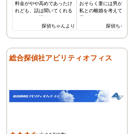
料金がやや高めであったけ
おそらく妻には男がおり
れども、話は聞いてくれる
私との離婚を考えている
しきちんと調査してくれる
思います。そこでどうせ
しで非常に満足していま
婚をするのならと思い、
探偵ちゃんより
探偵ちゃん
す。調査が終わった後もし
の不倫の証拠を押さえて
っかりとサポートしていた
から離婚を提案すること
だき、その節は大変お世話
しました。最近では私が
になりました。さすが調査
みの日に妻は外出するこ
総合探偵社アビリティオフィス
のプロフェッショナルだと
が多く、探偵にもその旨
いう思いです。
伝えて調査プランを立て
もらいました。調査当日
開始直後に探偵から連絡
入り、妻が男とラブホテ
に入って行った瞬間を押
えたとのことでした。あ
りにも結果が出るのが早
て驚きましたが、これで
のイメージ通りに物事を
めて行くことができそう