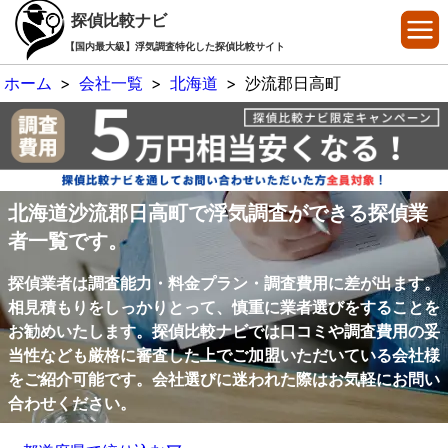
探偵比較ナビ
【国内最大級】浮気調査特化した探偵比較サイト
ホーム
>
会社一覧
>
北海道
>
沙流郡日高町
北海道沙流郡日高町で浮気調査ができる探偵業
者一覧です。
探偵業者は調査能力・料金プラン・調査費用に差が出ます。
相見積もりをしっかりとって、慎重に業者選びをすることを
お勧めいたします。探偵比較ナビでは口コミや調査費用の妥
当性なども厳格に審査した上でご加盟いただいている会社様
をご紹介可能です。会社選びに迷われた際はお気軽にお問い
合わせください。