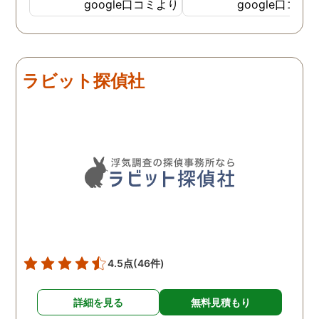
私の希望を聞いてもらいつ
応も良く、安心して相談
google口コミより
google口コミ
つ、探偵さんのご意見も取
きました。 調査後に弁護
り入れ、細かく打ち合わせ
さんも紹介していただき
をして決めてもらいまし
バッチリ慰謝料請求出来
た。調査を行った日はその
した！ありがとうござい
ラビット探偵社
日の報告を入れてくれたり
した！
としっかり調査をやってく
れているのが伝わりました
し、調査日以外でも相談を
聞いて頂いたりと精神的に
も助かりました。 報告書や
調査の動画を見せてもらっ
た時の衝撃は…リアルな映
像作品みたいでした。 調査
終了後も弁護士の紹介等の
ケアもしてもらったり色々
4.5点
(46件)
とお世話になりました！
詳細を見る
無料見積もり