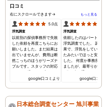
口コミ
右にスクロールできます→
もっと見る
5.0点
5.0
浮気調査
浮気調査
以前別の探偵事務所で失敗
依頼したのはパートナー
した依頼を再度こちらにお
浮気調査でした。 調査の
願いしました。まだ結果は
果で、浮気をしていなか
出ていませんが、費用は断
たみたいでほっと安心し
然こっちのほうがリーズナ
した。 何度か事務所に行
ブルです。スタッフの対応
ましたが、最寄りから徒
なんかも温かみを感じま
3分程度で通いやすかっ
す。はじめからこちらにす
です。
google口コミより
google口コミ
ればよかったです😢 …
日本総合調査センター 旭川事業