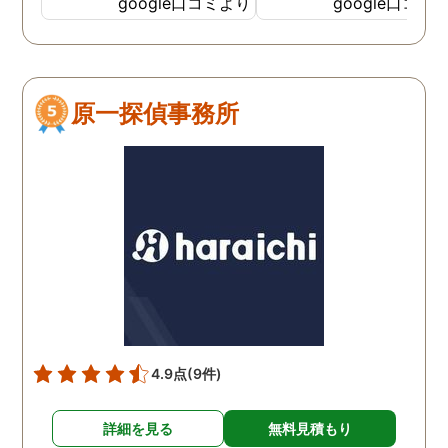
google口コミより
google口コミ
てくださっていることが伝
わってくるLINEをいただき
ました。そして電話をして
みると、旭法さんの第一声
原一探偵事務所
は、「奥さん、ちゃんと食
べれてますか？ちゃんと眠
れてますか？」でした。こ
の言葉が印象的で、私は旭
法さんに調査を依頼するこ
とにしました。 旭法さん
は、何度も何度も私の相談
にのってくれ、折々に適切
なアドバイスをしてくれま
した。誰にも話せないし相
談もできなかった私を救っ
4.9点
(9件)
てくれたのは、紛れもなく
旭法さんです。 調査場所が
詳細を見る
無料見積もり
旭川市外の時もありました