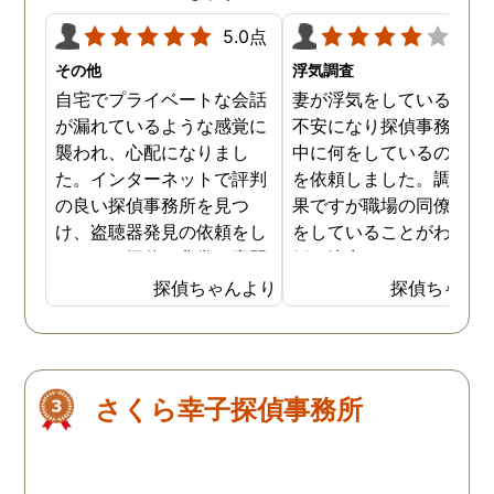
5.0点
4.0
その他
浮気調査
自宅でプライベートな会話
妻が浮気をしていると思
が漏れているような感覚に
不安になり探偵事務所に
襲われ、心配になりまし
中に何をしているのか調
た。インターネットで評判
を依頼しました。調査の
の良い探偵事務所を見つ
果ですが職場の同僚と浮
け、盗聴器発見の依頼をし
をしていることがわかり
ました。探偵は非常に専門
婚を決意しました。浮気
的な態度で、家の隅々まで
現場の写真を妻に突き付
探偵ちゃんより
探偵ちゃん
丁寧に調査してくれまし
たところ事実を認めたの
た。調査は約3時間ほどで
離婚するための証拠集め
完了し、幸いにも盗聴器は
できたので良かったです
見つかりませんでしたが、
さくら幸子探偵事務所
そのプロセスと説明が非常
に安心感を与えてくれまし
た。