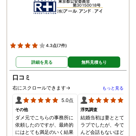
れて、実際に不貞の現場も
して下さり応援してるか
数回おさえることができと
ねと温かい言葉までかけ
ても助かりました。 経験と
くださりました。鈴木さ
知識も絶大な信頼がおけま
に相談して本当に良かっ
した。 対応力の速さも素晴
です。今回は依頼せず解
らしいです。 また、さまざ
しましたが、今後何かあ
4.3点
(7件)
まな事情も汲んでくださ
たときは迷わず鈴木さん
り、私の精神的なフォロー
お願いしたいと思ってお
詳細を見る
無料見積もり
だけでなく、その後の弁護
ます。本当にありがとう
士の紹介やアドバイスもし
ざいました。
口コミ
ていただき、これから夫と
闘う自信もつきました。 本
右にスクロールできます→
もっと見る
当にMJリサーチさんにそ
5.0点
5.0
して代表の方に出会えてよ
かったと思いました。 今度
その他
浮気調査
お会いできる時は、いい報
ダメ元でこちらの事務所に
結婚当初は妻ととてもラ
告ができるようにしたいで
依頼したのですが、最終的
ラブでしたが、今ではほ
す。
にはとても満足のいく結果
んど会話もないほど険悪