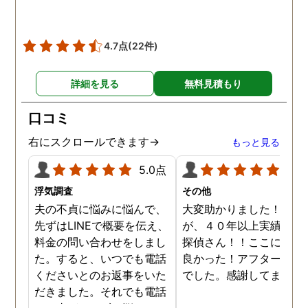
4.7点
(22件)
詳細を見る
無料見積もり
口コミ
右にスクロールできます→
もっと見る
5.0点
5.0
浮気調査
その他
夫の不貞に悩みに悩んで、
大変助かりました！！さ
先ずはLINEで概要を伝え、
が、４０年以上実績のあ
料金の問い合わせをしまし
探偵さん！！ここに頼ん
た。すると、いつでも電話
良かった！アフターも完
くださいとのお返事をいた
でした。感謝してます。
だきました。それでも電話
する事ができずに悩んでい