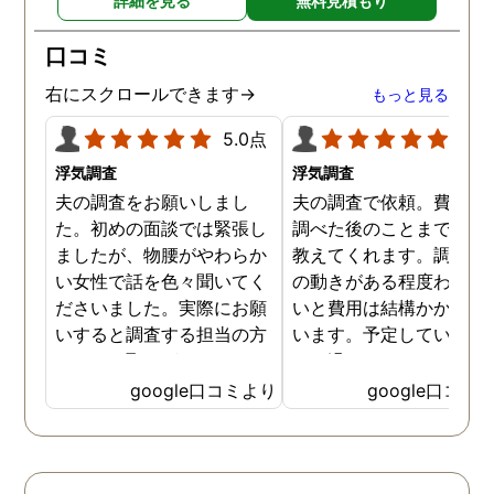
詳細を見る
無料見積もり
口コミ
右にスクロールできます→
もっと見る
5.0点
5.0
浮気調査
浮気調査
夫の調査をお願いしまし
夫の調査で依頼。費用や
た。初めの面談では緊張し
調べた後のことまで詳し
ましたが、物腰がやわらか
教えてくれます。調査対
い女性で話を色々聞いてく
の動きがある程度わから
ださいました。実際にお願
いと費用は結構かかると
いすると調査する担当の方
います。予定していた時
とのやり取りがメインで、
より過ぎてしまいました
色々不安や心配な事の共有
が、そのまま調査してい
google口コミより
google口コミ
をしてくれました。探偵の
だき、しっかり証拠取れ
方に依頼となると丸投げで
した。あ、もちろん過ぎ
お願いするイメージでした
分は追加料金払いました
が、二人三脚で協力しあい
調査が終わって今後どう