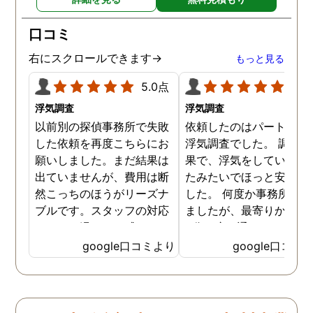
口コミ
右にスクロールできます→
もっと見る
5.0点
5.0
浮気調査
浮気調査
以前別の探偵事務所で失敗
依頼したのはパートナー
した依頼を再度こちらにお
浮気調査でした。 調査の
願いしました。まだ結果は
果で、浮気をしていなか
出ていませんが、費用は断
たみたいでほっと安心し
然こっちのほうがリーズナ
した。 何度か事務所に行
ブルです。スタッフの対応
ましたが、最寄りから徒
なんかも温かみを感じま
3分程度で通いやすかっ
す。はじめからこちらにす
です。
google口コミより
google口コミ
ればよかったです😢 …