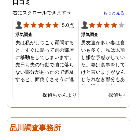
口コミ
ました。辛い結果ではあ
ましたが、真実を知るこ
右にスクロールできます→
もっと見る
ができて良かったです。
5.0点
4.0
浮気調査
浮気調査
夫は私がしつこく質問する
男友達が多い妻は食事の
と、すぐに黙って別の部屋
いも多く、私は以前から
に移動をしてしまいます。
し嫌な予感がしていまし
先日も夫の行動で腑に落ち
た。妻は食事をしている
ない部分があったので追及
けと言いますがなんとも
すると、面倒くさそうに逃
じられなき部分もあり、
げてしまいました。そこで
偵に調査を依頼しました
探偵に夫の行動について調
妻は定期的に男友達と食
探偵ちゃんより
探偵ちゃん
査をしてもらうと、やはり
に出かけているため、調
私の想像通り女と頻繁に会
日は簡単に決めることが
っていることが分かりまし
きました。そして調査の
た。さらに探偵が入手した
果、妻が男友達と食事だ
品川調査事務所
証拠から二人が肉体関係を
ではなくラブホテルにも