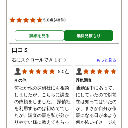
どは真っ赤な嘘で、探偵が
調査を始めて間もなく女性
と会い、そのまま夜まで過
5.0点
(48件)
ごしていたようです。その
間もラブホテルの利用もし
詳細を見る
無料見積もり
たようで、たった一日で不
倫の証拠を揃えることがで
口コミ
きました。
右にスクロールできます→
もっと見る
5.0点
5.0
その他
浮気調査
何社か他の探偵社にも相談
通勤途中にあって、毎日
しましたが、こちらに調査
にしていたので以前から
の依頼をしました。 探偵社
在は知ってはいたのです
を利用するのは初めてでし
が、まさか自分が依頼す
たが、調査の事も私が分か
事になる日が来ようとは
りやすい様に教えてもらっ
何か怖いイメージありま