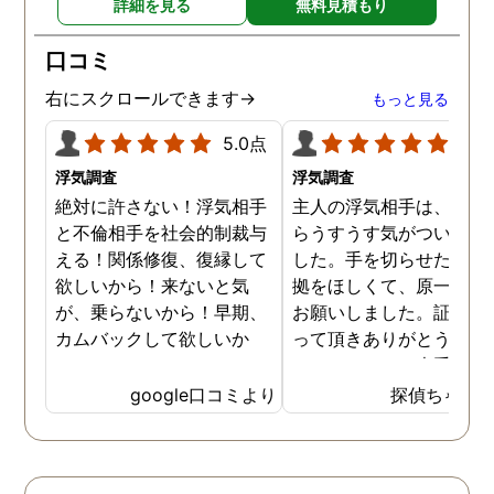
詳細を見る
無料見積もり
旭川市外の時もありました
が、長年の経験とプロの対
口コミ
応力を持ってして、見事に
証拠を掴んでくれました。
右にスクロールできます→
もっと見る
調査内容も料金も納得。何
より、信頼できます。 私
5.0点
5.0
に、一歩踏み出す勇気と戦
浮気調査
浮気調査
う力を与えてくれた旭法さ
絶対に許さない！浮気相手
主人の浮気相手は、以前
んには感謝しています。
と不倫相手を社会的制裁与
らうすうす気がついてい
える！関係修復、復縁して
した。手を切らせたくて
欲しいから！来ないと気
拠をほしくて、原一さん
が、乗らないから！早期、
お願いしました。証拠を
カムバックして欲しいか
って頂きありがとうござ
ら！
ました。やはり大手の会
は違いますね。
google口コミより
探偵ちゃん