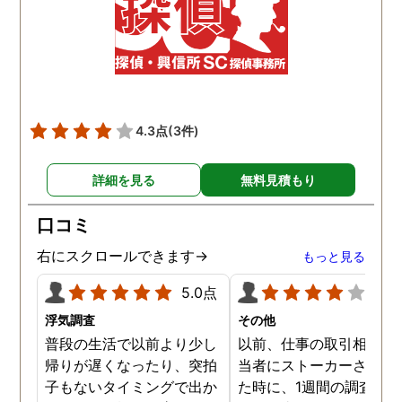
4.3点
(3件)
詳細を見る
無料見積もり
口コミ
右にスクロールできます→
もっと見る
5.0点
4.0
浮気調査
その他
普段の生活で以前より少し
以前、仕事の取引相手の
帰りが遅くなったり、突拍
当者にストーカーされて
子もないタイミングで出か
た時に、1週間の調査依