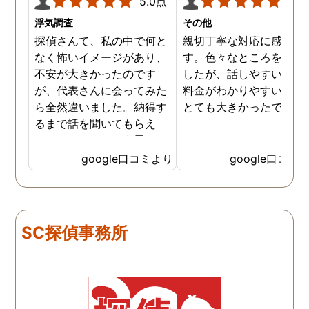
5.0点
5.0
浮気調査
その他
探偵さんて、私の中で何と
親切丁寧な対応に感謝し
なく怖いイメージがあり、
す。色々なところを探し
不安が大きかったのです
したが、話しやすいこと
が、代表さんに会ってみた
料金がわかりやすいこと
ら全然違いました。納得す
とても大きかったです。
るまで話を聞いてもらえ
て、ここならという思いで
依頼しました。代表さんが
google口コミより
google口コミ
私と一緒に戦ってくれてる
感じがして、心強かったで
す。証拠も無事にとれて、
現在離婚調停中です。弁護
SC探偵事務所
士さんも紹介してもらえて
本当に良かったです。