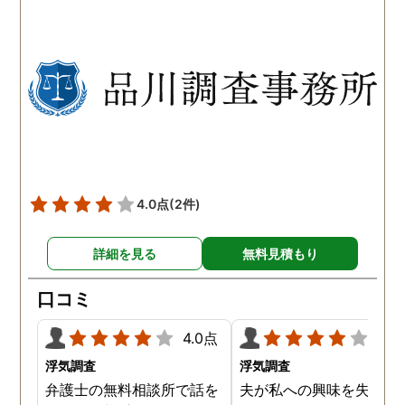
持っていることも分かり、
っていることが判明し、
以前から夫が不倫をしてい
れも複数の男友達と関係
たことが発覚したのです。
持っていることが分かり
私が夫を疑うだけでは夫の
した。想像以上に妻の浮
不倫の実態を知ることがで
の状態が酷かったので、
きませんでしたので、真相
然としてしまいました。
を究明して頂いた探偵には
感謝しかありません。
4.0点
(2件)
詳細を見る
無料見積もり
口コミ
4.0点
4.0
浮気調査
浮気調査
弁護士の無料相談所で話を
夫が私への興味を失くし