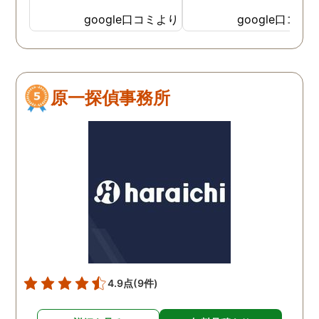
ると、何度か、私を心配し
google口コミより
google口コミ
てくださっていることが伝
わってくるLINEをいただき
ました。そして電話をして
みると、旭法さんの第一声
原一探偵事務所
は、「奥さん、ちゃんと食
べれてますか？ちゃんと眠
れてますか？」でした。こ
の言葉が印象的で、私は旭
法さんに調査を依頼するこ
とにしました。 旭法さん
は、何度も何度も私の相談
にのってくれ、折々に適切
なアドバイスをしてくれま
した。誰にも話せないし相
談もできなかった私を救っ
4.9点
(9件)
てくれたのは、紛れもなく
旭法さんです。 調査場所が