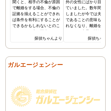
聞くと、相手の不倫が原因
外の女性にばかり目を向
で離婚をする場合、不倫の
ていました。数年間は我
証拠を揃えることができれ
しましたが今では夫と夫
ば条件を有利にすることが
であることの意味も感じ
できるかもしれないとのこ
れなくなり、離婚を決意
とでした。夫が不倫をして
ました。素早く離婚を成
いるのは確実なのですが、
させるためには夫の不倫
探偵ちゃんより
探偵ちゃん
私の証言だけでは効力が弱
証拠を手に入れることが
いようです。弁護士のアド
っ取り早く、探偵に調査
バイスを受け、探偵に不倫
依頼しました。探偵に夫
の証拠を集めてもらうこと
行動パターンを伝え、予
ガルエージェンシー
にしました。夫は私への関
の範囲内で最も成果を上
心など全くありませんの
られそうな調査プランを
で、帰宅せずに外泊するこ
ててもらいました。おか
とはしょっちゅうです。次
で調査費の節約ができま
の休みも休日出勤と称して
たし、夫と離婚をするの
家を空けているので、この
必要な不倫の証拠も手に
日に証拠集めをお願いしま
れることができました。
した。夫が言う休日出勤な