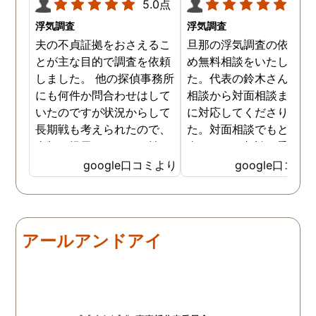
5.0点
5.0
浮気調査
浮気調査
夫の不貞証拠をおさえるこ
旦那の浮気調査の依頼の
とが主な目的で調査を依頼
め無料相談をいたしまし
しました。 他の探偵事務所
た。代表の鈴木さんが電
にも何件か問合わせはして
相談から対面相談まです
いたのですが状況からして
に対応してくださりまし
長期戦も考えられたので、
た。対面相談でもとても
金額を提示されそれが払え
身になって相談に乗って
ないとそもそも相談もでき
ださりすぐに契約といっ
google口コミより
google口コミ
ない状態でした。 そんな中
こともなく金銭的な問題
ダメ元で同じ相談をした
ありましたので相談して
ら、代表の方が素早く対応
らでいいよと快く言って
してくださり、そして私が
さりました。結果として
アールアンドアイ
持ってる情報から的確にア
貞行為の確たる写真が出
ドバイスもしてくださいま
きたため依頼はせず示談
した。当日の調査も私のよ
進みましたが、依頼をし
みよりも先をよみ夫の行動
いないのにも関わらずそ
を予想しながら調査してく
後どうですか？と連絡ま