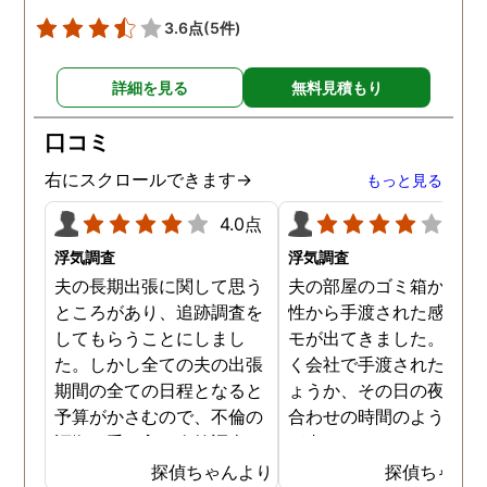
めて行くことができそう
3.6点
(5件)
す。
詳細を見る
無料見積もり
口コミ
右にスクロールできます→
もっと見る
4.0点
4.0
浮気調査
浮気調査
夫の長期出張に関して思う
夫の部屋のゴミ箱から、
ところがあり、追跡調査を
性から手渡された感じの
してもらうことにしまし
モが出てきました。おそ
た。しかし全ての夫の出張
く会社で手渡されたので
期間の全ての日程となると
ょうか、その日の夜の待
予算がかさむので、不倫の
合わせの時間のようなも
証拠が手に入り次第調査を
が書かれていました。こ
打ち切ってもらう契約にし
時になんとなく嫌な予感
探偵ちゃんより
探偵ちゃん