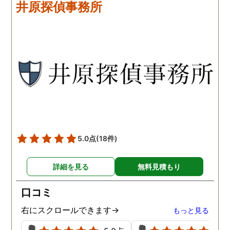
井原探偵事務所
ながら、進めて行った感じ
るかの相談もしっかりし
です。こちらもある程度、
くれるので、次に何をす
時間や場所が絞れると調査
ばいいのかわかる為、悩
がスムーズに進んで良いか
ずに突き進めます。 あり
と思います。思い切ってお
とうございました。
願いして良かったです。 こ
の度はありがとうございま
した。
5.0点
(18件)
詳細を見る
無料見積もり
口コミ
右にスクロールできます→
もっと見る