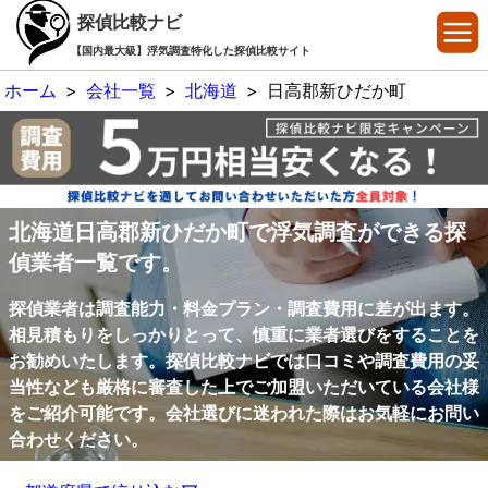
探偵比較ナビ
【国内最大級】浮気調査特化した探偵比較サイト
ホーム
>
会社一覧
>
北海道
>
日高郡新ひだか町
北海道日高郡新ひだか町で浮気調査ができる探
偵業者一覧です。
探偵業者は調査能力・料金プラン・調査費用に差が出ます。
相見積もりをしっかりとって、慎重に業者選びをすることを
お勧めいたします。探偵比較ナビでは口コミや調査費用の妥
当性なども厳格に審査した上でご加盟いただいている会社様
をご紹介可能です。会社選びに迷われた際はお気軽にお問い
合わせください。