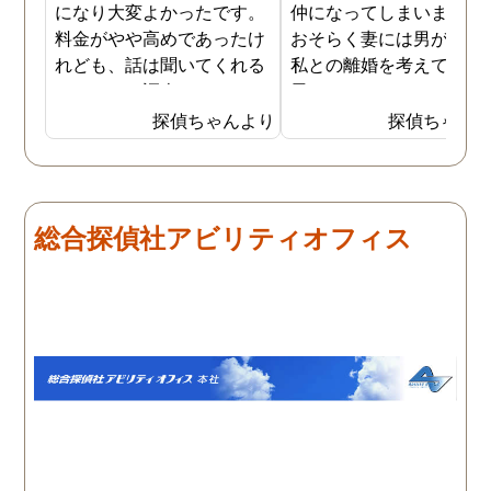
になり大変よかったです。
仲になってしまいました
料金がやや高めであったけ
おそらく妻には男がおり
れども、話は聞いてくれる
私との離婚を考えている
しきちんと調査してくれる
思います。そこでどうせ
しで非常に満足していま
婚をするのならと思い、
探偵ちゃんより
探偵ちゃん
す。調査が終わった後もし
の不倫の証拠を押さえて
っかりとサポートしていた
から離婚を提案すること
だき、その節は大変お世話
しました。最近では私が
になりました。さすが調査
みの日に妻は外出するこ
総合探偵社アビリティオフィス
のプロフェッショナルだと
が多く、探偵にもその旨
いう思いです。
伝えて調査プランを立て
もらいました。調査当日
開始直後に探偵から連絡
入り、妻が男とラブホテ
に入って行った瞬間を押
えたとのことでした。あ
りにも結果が出るのが早
て驚きましたが、これで
のイメージ通りに物事を