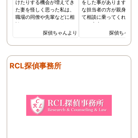
けたりする機会が増えてき
をした事があります。親
た妻を怪しく思った私は、
な担当者の方が親身にな
職場の同僚や先輩などに相
て相談に乗ってくれたた
談していました。 そういっ
め、安心しました。同じ
た相談の回答の一つに調査
うな被害に遭う可能性も
探偵ちゃんより
探偵ちゃん
を依頼することを勧めら
慮し、引越しましたので
れ、私は一度相談してみま
もう大丈夫かと思います
した。 無料相談を受け簡単
に見積もりをもらったとこ
RCL探偵事務所
ろ、それほど財布への負担
はなかったので、軽い気持
ちで依頼してみました。 結
果から言うと黒たったので
複雑ですが感謝していま
す。