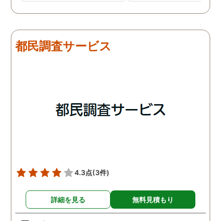
ました。調査初日、その日
したので、夫の身辺調査
は夫は本当に仕事をしてい
会社での過ごし方を探偵
たそうです。しかし2日
調査をしてもらいました
目、夫は仕事を休みにして
探偵に夫の会社の場所を
都民調査サービス
おり、出張先で女性と1日
え、だいたいの夫の仕事
を過ごしたとのことでし
終わる時間なども伝えま
た。その時点で連絡が入り
た。数日後、夫が張り込
調査は終了し、比較的手ご
調査を行った結果が出た
ろな調査費で夫の不倫の証
いうので、探偵事務所を
拠を手に入れることができ
れました。調査の結果、
ました。
は会社の部下の女性と不
をしていました。帰りは
までほぼ毎日一緒に帰る
うで、たまに2人で会社
早く抜け出しラブホテル
4.3点
(3件)
行くこともあったようで
す。探偵の説明は全て調
詳細を見る
無料見積もり
報告書にも書かれており
写真を確認することもで