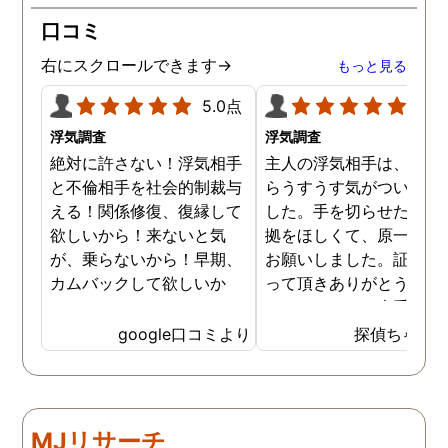
が、長年の経験とプロの対
口コミ
応力を持ってして、見事に
証拠を掴んでくれました。
右にスクロールできます→
もっと見る
調査内容も料金も納得。何
より、信頼できます。 私
5.0点
5.0
に、一歩踏み出す勇気と戦
浮気調査
浮気調査
う力を与えてくれた旭法さ
絶対に許さない！浮気相手
主人の浮気相手は、以前
んには感謝しています。
と不倫相手を社会的制裁与
らうすうす気がついてい
える！関係修復、復縁して
した。手を切らせたくて
欲しいから！来ないと気
拠をほしくて、原一さん
が、乗らないから！早期、
お願いしました。証拠を
カムバックして欲しいか
って頂きありがとうござ
ら！
ました。やはり大手の会
は違いますね。
google口コミより
探偵ちゃん
MJリサーチ