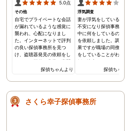
5.0点
4.0
その他
浮気調査
自宅でプライベートな会話
妻が浮気をしていると思
が漏れているような感覚に
不安になり探偵事務所に
襲われ、心配になりまし
中に何をしているのか調
た。インターネットで評判
を依頼しました。調査の
の良い探偵事務所を見つ
果ですが職場の同僚と浮
け、盗聴器発見の依頼をし
をしていることがわかり
ました。探偵は非常に専門
婚を決意しました。浮気
的な態度で、家の隅々まで
現場の写真を妻に突き付
探偵ちゃんより
探偵ちゃん
丁寧に調査してくれまし
たところ事実を認めたの
た。調査は約3時間ほどで
離婚するための証拠集め
完了し、幸いにも盗聴器は
できたので良かったです
見つかりませんでしたが、
さくら幸子探偵事務所
そのプロセスと説明が非常
に安心感を与えてくれまし
た。