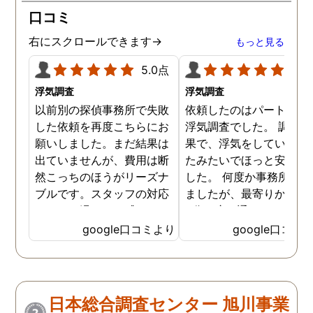
口コミ
右にスクロールできます→
もっと見る
5.0点
5.0
浮気調査
浮気調査
以前別の探偵事務所で失敗
依頼したのはパートナー
した依頼を再度こちらにお
浮気調査でした。 調査の
願いしました。まだ結果は
果で、浮気をしていなか
出ていませんが、費用は断
たみたいでほっと安心し
然こっちのほうがリーズナ
した。 何度か事務所に行
ブルです。スタッフの対応
ましたが、最寄りから徒
なんかも温かみを感じま
3分程度で通いやすかっ
す。はじめからこちらにす
です。
google口コミより
google口コミ
ればよかったです😢 …
日本総合調査センター 旭川事業