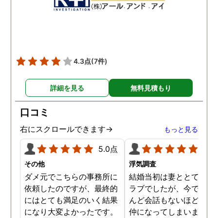
数回おさえることができと
ねと温かい言葉までかけ
ても助かりました。 経験と
くださりました。鈴木さ
知識も絶大な信頼がおけま
に相談して本当に良かっ
した。 対応力の速さも素晴
です。今回は依頼せず解
らしいです。 また、さまざ
しましたが、今後何かあ
4.3点
(7件)
まな事情も汲んでくださ
たときは迷わず鈴木さん
り、私の精神的なフォロー
お願いしたいと思ってお
詳細を見る
無料見積もり
だけでなく、その後の弁護
ます。本当にありがとう
士の紹介やアドバイスもし
ざいました。
口コミ
ていただき、これから夫と
闘う自信もつきました。 本
右にスクロールできます→
もっと見る
当にMJリサーチさんにそ
5.0点
5.0
して代表の方に出会えてよ
かったと思いました。 今度
その他
浮気調査
お会いできる時は、いい報
ダメ元でこちらの事務所に
結婚当初は妻ととてもラ
告ができるようにしたいで
依頼したのですが、最終的
ラブでしたが、今ではほ
す。
にはとても満足のいく結果
んど会話もないほど険悪
になり大変よかったです。
仲になってしまいました