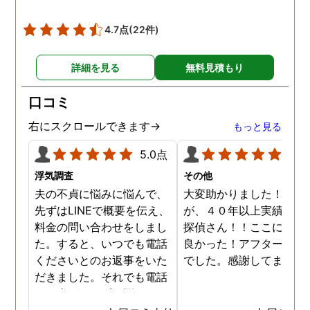
4.7点
(22件)
詳細を見る
無料見積もり
口コミ
右にスクロールできます→
もっと見る
5.0点
5.0
浮気調査
その他
夫の不貞に悩みに悩んで、
大変助かりました！！さ
先ずはLINEで概要を伝え、
が、４０年以上実績のあ
料金の問い合わせをしまし
探偵さん！！ここに頼ん
た。すると、いつでも電話
良かった！アフターも完
くださいとのお返事をいた
でした。感謝してます。
だきました。それでも電話
する事ができずに悩んでい
ると、何度か、私を心配し