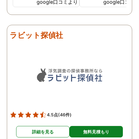
私の希望を聞いてもらいつ
応も良く、安心して相談
google口コミより
google口コミ
つ、探偵さんのご意見も取
きました。 調査後に弁護
り入れ、細かく打ち合わせ
さんも紹介していただき
をして決めてもらいまし
バッチリ慰謝料請求出来
た。調査を行った日はその
した！ありがとうござい
ラビット探偵社
日の報告を入れてくれたり
した！
としっかり調査をやってく
れているのが伝わりました
し、調査日以外でも相談を
聞いて頂いたりと精神的に
も助かりました。 報告書や
調査の動画を見せてもらっ
た時の衝撃は…リアルな映
像作品みたいでした。 調査
終了後も弁護士の紹介等の
ケアもしてもらったり色々
4.5点
(46件)
とお世話になりました！
詳細を見る
無料見積もり