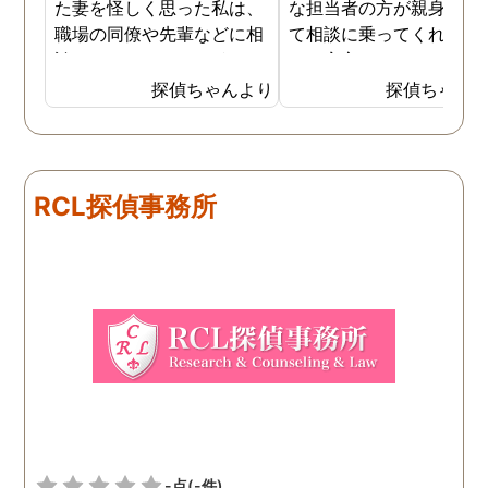
た妻を怪しく思った私は、
な担当者の方が親身にな
職場の同僚や先輩などに相
て相談に乗ってくれたた
談していました。 そういっ
め、安心しました。同じ
た相談の回答の一つに調査
うな被害に遭う可能性も
探偵ちゃんより
探偵ちゃん
を依頼することを勧めら
慮し、引越しましたので
れ、私は一度相談してみま
もう大丈夫かと思います
した。 無料相談を受け簡単
に見積もりをもらったとこ
RCL探偵事務所
ろ、それほど財布への負担
はなかったので、軽い気持
ちで依頼してみました。 結
果から言うと黒たったので
複雑ですが感謝していま
す。
-点
(-件)