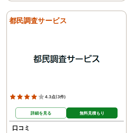
は夫は本当に仕事をしてい
会社での過ごし方を探偵
たそうです。しかし2日
調査をしてもらいました
目、夫は仕事を休みにして
探偵に夫の会社の場所を
都民調査サービス
おり、出張先で女性と1日
え、だいたいの夫の仕事
を過ごしたとのことでし
終わる時間なども伝えま
た。その時点で連絡が入り
た。数日後、夫が張り込
調査は終了し、比較的手ご
調査を行った結果が出た
ろな調査費で夫の不倫の証
いうので、探偵事務所を
拠を手に入れることができ
れました。調査の結果、
ました。
は会社の部下の女性と不
をしていました。帰りは
までほぼ毎日一緒に帰る
うで、たまに2人で会社
早く抜け出しラブホテル
4.3点
(3件)
行くこともあったようで
す。探偵の説明は全て調
詳細を見る
無料見積もり
報告書にも書かれており
写真を確認することもで
口コミ
ました。辛い結果ではあ