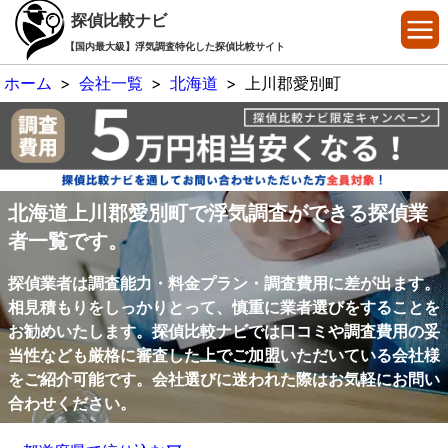
探偵比較ナビ
【国内最大級】浮気調査特化した探偵比較サイト
ホーム
>
会社一覧
>
北海道
>
上川郡愛別町
北海道上川郡愛別町で浮気調査ができる探偵業
者一覧です。
探偵業者は調査能力・料金プラン・調査費用に差が出ます。
相見積もりをしっかりとって、慎重に業者選びをすることを
お勧めいたします。探偵比較ナビでは口コミや調査費用の妥
当性なども厳格に審査した上でご加盟いただいている会社様
をご紹介可能です。会社選びに迷われた際はお気軽にお問い
合わせください。