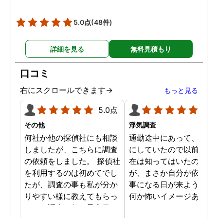
調査を始めて間もなく女性
と会い、そのまま夜まで過
5.0点
(48件)
ごしていたようです。その
間もラブホテルの利用もし
詳細を見る
無料見積もり
たようで、たった一日で不
倫の証拠を揃えることがで
口コミ
きました。
右にスクロールできます→
もっと見る
5.0点
5.0
その他
浮気調査
何社か他の探偵社にも相談
通勤途中にあって、毎日
しましたが、こちらに調査
にしていたので以前から
の依頼をしました。 探偵社
在は知ってはいたのです
を利用するのは初めてでし
が、まさか自分が依頼す
たが、調査の事も私が分か
事になる日が来ようとは
りやすい様に教えてもらっ
何か怖いイメージありま
たり、調査を行う予定日は
たけど、スタッフの方の