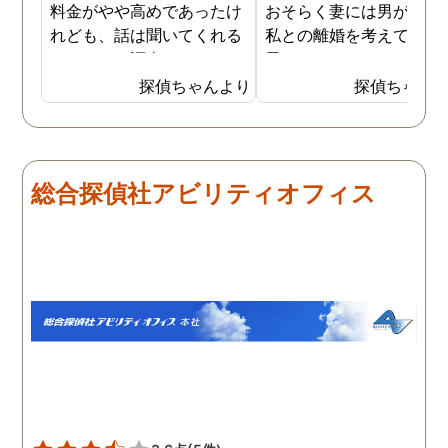
料金がやや高めであったけ
おそらく妻には男がおり
れども、話は聞いてくれる
私との離婚を考えている
しきちんと調査してくれる
思います。そこでどうせ
しで非常に満足していま
婚をするのならと思い、
探偵ちゃんより
探偵ちゃん
す。調査が終わった後もし
の不倫の証拠を押さえて
っかりとサポートしていた
から離婚を提案すること
だき、その節は大変お世話
しました。最近では私が
になりました。さすが調査
みの日に妻は外出するこ
総合探偵社アビリティオフィス
のプロフェッショナルだと
が多く、探偵にもその旨
いう思いです。
伝えて調査プランを立て
もらいました。調査当日
開始直後に探偵から連絡
入り、妻が男とラブホテ
に入って行った瞬間を押
えたとのことでした。あ
りにも結果が出るのが早
て驚きましたが、これで
のイメージ通りに物事を
めて行くことができそう