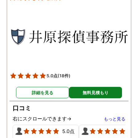
です。こちらもある程度、
くれるので、次に何をす
時間や場所が絞れると調査
ばいいのかわかる為、悩
がスムーズに進んで良いか
ずに突き進めます。 あり
と思います。思い切ってお
とうございました。
願いして良かったです。 こ
の度はありがとうございま
した。
5.0点
(18件)
詳細を見る
無料見積もり
口コミ
右にスクロールできます→
もっと見る
5.0点
5.0