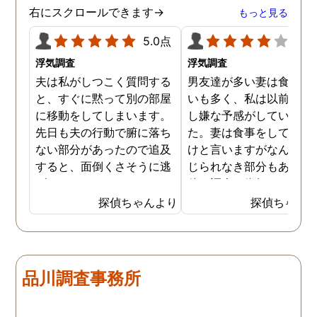
ましたが、真実を知るこ
右にスクロールできます→
もっと見る
ができて良かったです。
5.0点
4.0
浮気調査
浮気調査
夫は私がしつこく質問する
男友達が多い妻は食事の
と、すぐに黙って別の部屋
いも多く、私は以前から
に移動をしてしまいます。
し嫌な予感がしていまし
先日も夫の行動で腑に落ち
た。妻は食事をしている
ない部分があったので追及
けと言いますがなんとも
すると、面倒くさそうに逃
じられなき部分もあり、
げてしまいました。そこで
偵に調査を依頼しました
探偵に夫の行動について調
妻は定期的に男友達と食
探偵ちゃんより
探偵ちゃん
査をしてもらうと、やはり
に出かけているため、調
私の想像通り女と頻繁に会
日は簡単に決めることが
っていることが分かりまし
きました。そして調査の
た。さらに探偵が入手した
果、妻が男友達と食事だ
品川調査事務所
証拠から二人が肉体関係を
ではなくラブホテルにも
持っていることも分かり、
っていることが判明し、