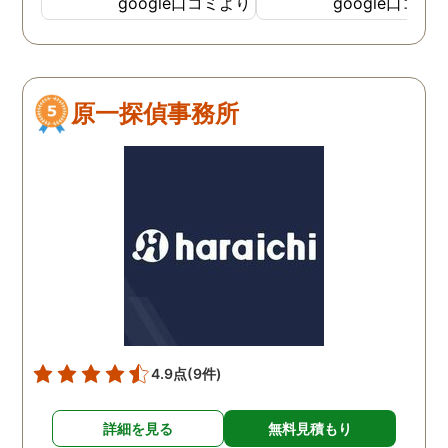
google口コミより
google口コミ
てくださっていることが伝
わってくるLINEをいただき
ました。そして電話をして
みると、旭法さんの第一声
原一探偵事務所
は、「奥さん、ちゃんと食
べれてますか？ちゃんと眠
れてますか？」でした。こ
の言葉が印象的で、私は旭
法さんに調査を依頼するこ
とにしました。 旭法さん
は、何度も何度も私の相談
にのってくれ、折々に適切
なアドバイスをしてくれま
した。誰にも話せないし相
談もできなかった私を救っ
4.9点
(9件)
てくれたのは、紛れもなく
旭法さんです。 調査場所が
詳細を見る
無料見積もり
旭川市外の時もありました