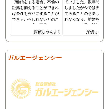
で離婚をする場合、不倫の
ていました。数年間は我
証拠を揃えることができれ
しましたが今では夫と夫
ば条件を有利にすることが
であることの意味も感じ
できるかもしれないとのこ
れなくなり、離婚を決意
とでした。夫が不倫をして
ました。素早く離婚を成
いるのは確実なのですが、
させるためには夫の不倫
探偵ちゃんより
探偵ちゃん
私の証言だけでは効力が弱
証拠を手に入れることが
いようです。弁護士のアド
っ取り早く、探偵に調査
バイスを受け、探偵に不倫
依頼しました。探偵に夫
の証拠を集めてもらうこと
行動パターンを伝え、予
ガルエージェンシー
にしました。夫は私への関
の範囲内で最も成果を上
心など全くありませんの
られそうな調査プランを
で、帰宅せずに外泊するこ
ててもらいました。おか
とはしょっちゅうです。次
で調査費の節約ができま
の休みも休日出勤と称して
たし、夫と離婚をするの
家を空けているので、この
必要な不倫の証拠も手に
日に証拠集めをお願いしま
れることができました。
した。夫が言う休日出勤な
どは真っ赤な嘘で、探偵が