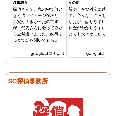
浮気調査
その他
探偵さんて、私の中で何と
親切丁寧な対応に感謝し
なく怖いイメージがあり、
す。色々なところを探し
不安が大きかったのです
したが、話しやすいこと
が、代表さんに会ってみた
料金がわかりやすいこと
ら全然違いました。納得す
とても大きかったです。
るまで話を聞いてもらえ
て、ここならという思いで
依頼しました。代表さんが
google口コミより
google口コミ
私と一緒に戦ってくれてる
感じがして、心強かったで
す。証拠も無事にとれて、
現在離婚調停中です。弁護
SC探偵事務所
士さんも紹介してもらえて
本当に良かったです。