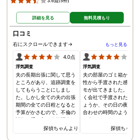
3.6点
(5件)
す。
詳細を見る
無料見積もり
口コミ
右にスクロールできます→
もっと見る
4.0点
4.0
浮気調査
浮気調査
夫の長期出張に関して思う
夫の部屋のゴミ箱から、
ところがあり、追跡調査を
性から手渡された感じの
してもらうことにしまし
モが出てきました。おそ
た。しかし全ての夫の出張
く会社で手渡されたので
期間の全ての日程となると
ょうか、その日の夜の待
予算がかさむので、不倫の
合わせの時間のようなも
証拠が手に入り次第調査を
が書かれていました。こ
打ち切ってもらう契約にし
時になんとなく嫌な予感
探偵ちゃんより
探偵ちゃん
ました。調査初日、その日
したので、夫の身辺調査