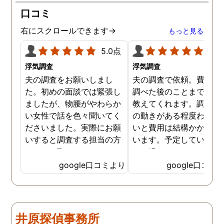
口コミ
右にスクロールできます→
もっと見る
5.0点
5.0
浮気調査
浮気調査
夫の調査をお願いしまし
夫の調査で依頼。費用や
た。初めの面談では緊張し
調べた後のことまで詳し
ましたが、物腰がやわらか
教えてくれます。調査対
い女性で話を色々聞いてく
の動きがある程度わから
ださいました。実際にお願
いと費用は結構かかると
いすると調査する担当の方
います。予定していた時
とのやり取りがメインで、
より過ぎてしまいました
色々不安や心配な事の共有
が、そのまま調査してい
google口コミより
google口コミ
をしてくれました。探偵の
だき、しっかり証拠取れ
方に依頼となると丸投げで
した。あ、もちろん過ぎ
お願いするイメージでした
分は追加料金払いました
が、二人三脚で協力しあい
調査が終わって今後どう
井原探偵事務所
ながら、進めて行った感じ
るかの相談もしっかりし