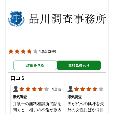
以前から夫が不倫をしてい
れも複数の男友達と関係
たことが発覚したのです。
持っていることが分かり
私が夫を疑うだけでは夫の
した。想像以上に妻の浮
不倫の実態を知ることがで
の状態が酷かったので、
きませんでしたので、真相
然としてしまいました。
を究明して頂いた探偵には
感謝しかありません。
4.0点
(2件)
詳細を見る
無料見積もり
口コミ
4.0点
4.0
浮気調査
浮気調査
弁護士の無料相談所で話を
夫が私への興味を失くし
聞くと、相手の不倫が原因
外の女性にばかり目を向