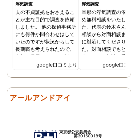
浮気調査
浮気調査
夫の不貞証拠をおさえるこ
旦那の浮気調査の依頼の
とが主な目的で調査を依頼
め無料相談をいたしまし
しました。 他の探偵事務所
た。代表の鈴木さんが電
にも何件か問合わせはして
相談から対面相談まです
いたのですが状況からして
に対応してくださりまし
長期戦も考えられたので、
た。対面相談でもとても
金額を提示されそれが払え
身になって相談に乗って
ないとそもそも相談もでき
ださりすぐに契約といっ
google口コミより
google口コミ
ない状態でした。 そんな中
こともなく金銭的な問題
ダメ元で同じ相談をした
ありましたので相談して
ら、代表の方が素早く対応
らでいいよと快く言って
してくださり、そして私が
さりました。結果として
アールアンドアイ
持ってる情報から的確にア
貞行為の確たる写真が出
ドバイスもしてくださいま
きたため依頼はせず示談
した。当日の調査も私のよ
進みましたが、依頼をし
みよりも先をよみ夫の行動
いないのにも関わらずそ
を予想しながら調査してく
後どうですか？と連絡ま
れて、実際に不貞の現場も
して下さり応援してるか