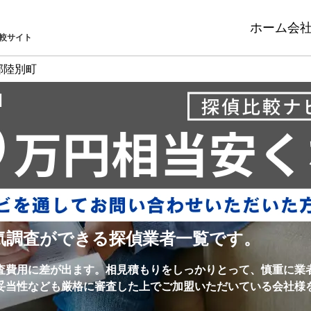
ホーム
会
較サイト
郡陸別町
気調査ができる探偵業者一覧です。
査費用に差が出ます。相見積もりをしっかりとって、慎重に業
妥当性なども厳格に審査した上でご加盟いただいている会社様