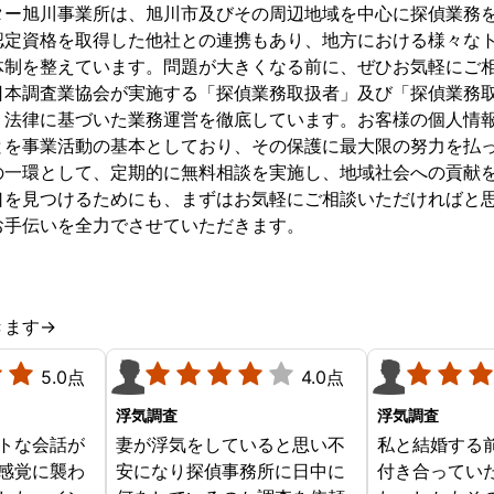
ター旭川事業所は、旭川市及びその周辺地域を中心に探偵業務
認定資格を取得した他社との連携もあり、地方における様々な
体制を整えています。問題が大きくなる前に、ぜひお気軽にご相
日本調査業協会が実施する「探偵業務取扱者」及び「探偵業務
、法律に基づいた業務運営を徹底しています。お客様の個人情
とを事業活動の基本としており、その保護に最大限の努力を払っ
の一環として、定期的に無料相談を実施し、地域社会への貢献
口を見つけるためにも、まずはお気軽にご相談いただければと
お手伝いを全力でさせていただきます。
きます→
5.0点
4.0点
浮気調査
浮気調査
トな会話が
妻が浮気をしていると思い不
私と結婚する
感覚に襲わ
安になり探偵事務所に日中に
付き合ってい