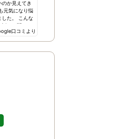
いのか見えてき
ても元気になり悩
ました。 こんな
て話しを聞いて
oogle口コミより
しています。 何
た相談させて頂
ます。