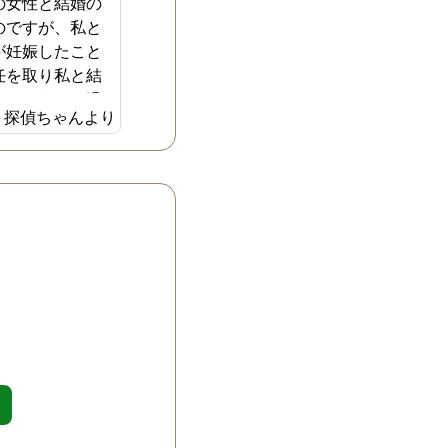
の女性と結婚の
のですが、私と
が妊娠したこと
任を取り私と結
た。こうした過
探偵ちゃんより
主人がまたいつ
よりを戻したく
たまらない日々
ニティブルーも
の全てにおいて
浮気相手に見え
ました。そこ
でしたのでイン
探した探偵事務
気調査を依頼す
した。特に以前
た女性との今の
に調べてもらい
事務所には全て