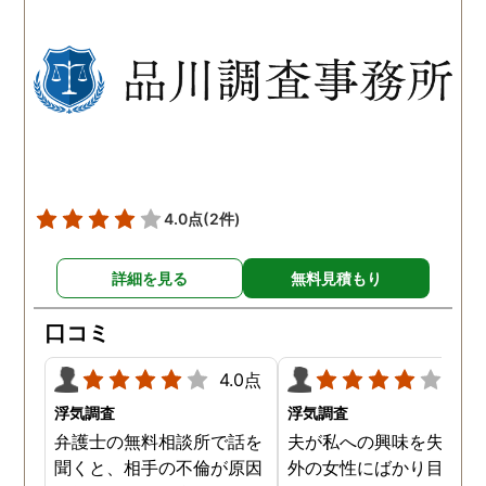
以前から夫が不倫をしてい
れも複数の男友達と関係
たことが発覚したのです。
持っていることが分かり
私が夫を疑うだけでは夫の
した。想像以上に妻の浮
不倫の実態を知ることがで
の状態が酷かったので、
きませんでしたので、真相
然としてしまいました。
を究明して頂いた探偵には
感謝しかありません。
4.0点
(2件)
詳細を見る
無料見積もり
口コミ
4.0点
4.0
浮気調査
浮気調査
弁護士の無料相談所で話を
夫が私への興味を失くし
聞くと、相手の不倫が原因
外の女性にばかり目を向