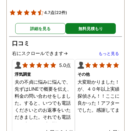
4.7点
(22件)
詳細を見る
無料見積もり
口コミ
右にスクロールできます→
もっと見る
5.0点
5.0
浮気調査
その他
夫の不貞に悩みに悩んで、
大変助かりました！！さ
先ずはLINEで概要を伝え、
が、４０年以上実績のあ
料金の問い合わせをしまし
探偵さん！！ここに頼ん
た。すると、いつでも電話
良かった！アフターも完
くださいとのお返事をいた
でした。感謝してます。
だきました。それでも電話
する事ができずに悩んでい
ると、何度か、私を心配し