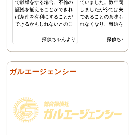
で離婚をする場合、不倫の
ていました。数年間は我
証拠を揃えることができれ
しましたが今では夫と夫
ば条件を有利にすることが
であることの意味も感じ
できるかもしれないとのこ
れなくなり、離婚を決意
とでした。夫が不倫をして
ました。素早く離婚を成
いるのは確実なのですが、
させるためには夫の不倫
探偵ちゃんより
探偵ちゃん
私の証言だけでは効力が弱
証拠を手に入れることが
いようです。弁護士のアド
っ取り早く、探偵に調査
バイスを受け、探偵に不倫
依頼しました。探偵に夫
の証拠を集めてもらうこと
行動パターンを伝え、予
ガルエージェンシー
にしました。夫は私への関
の範囲内で最も成果を上
心など全くありませんの
られそうな調査プランを
で、帰宅せずに外泊するこ
ててもらいました。おか
とはしょっちゅうです。次
で調査費の節約ができま
の休みも休日出勤と称して
たし、夫と離婚をするの
家を空けているので、この
必要な不倫の証拠も手に
日に証拠集めをお願いしま
れることができました。
した。夫が言う休日出勤な
どは真っ赤な嘘で、探偵が