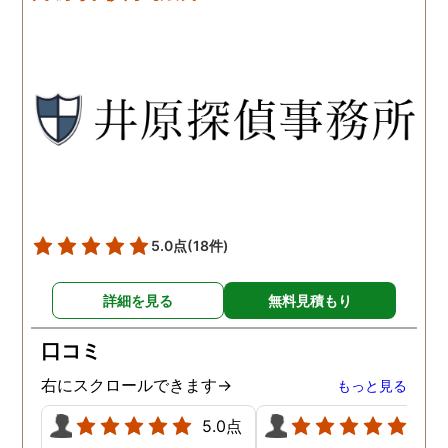
です。こちらもある程度、
くれるので、次に何をす
時間や場所が絞れると調査
ばいいのかわかる為、悩
がスムーズに進んで良いか
ずに突き進めます。 あり
と思います。思い切ってお
とうございました。
願いして良かったです。 こ
の度はありがとうございま
した。
5.0点
(18件)
詳細を見る
無料見積もり
口コミ
右にスクロールできます→
もっと見る
5.0点
5.0