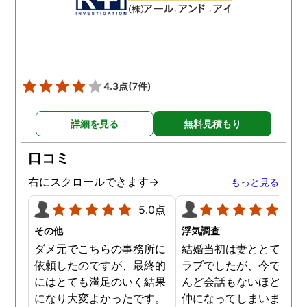
数回おさえることができと
ねと温かい言葉までかけ
ても助かりました。 経験と
くださりました。鈴木さ
知識も絶大な信頼がおけま
に相談して本当に良かっ
した。 対応力の速さも素晴
です。今回は依頼せず解
らしいです。 また、さまざ
しましたが、今後何かあ
4.3点
(7件)
まな事情も汲んでくださ
たときは迷わず鈴木さん
り、私の精神的なフォロー
お願いしたいと思ってお
詳細を見る
無料見積もり
だけでなく、その後の弁護
ます。本当にありがとう
士の紹介やアドバイスもし
ざいました。
口コミ
ていただき、これから夫と
闘う自信もつきました。 本
右にスクロールできます→
もっと見る
当にMJリサーチさんにそ
5.0点
5.0
して代表の方に出会えてよ
かったと思いました。 今度
その他
浮気調査
お会いできる時は、いい報
ダメ元でこちらの事務所に
結婚当初は妻ととてもラ
告ができるようにしたいで
依頼したのですが、最終的
ラブでしたが、今ではほ
す。
にはとても満足のいく結果
んど会話もないほど険悪
になり大変よかったです。
仲になってしまいました