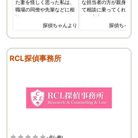
た妻を怪しく思った私は、
な担当者の方が親身にな
職場の同僚や先輩などに相
て相談に乗ってくれたた
談していました。 そういっ
め、安心しました。同じ
た相談の回答の一つに調査
うな被害に遭う可能性も
探偵ちゃんより
探偵ちゃん
を依頼することを勧めら
慮し、引越しましたので
れ、私は一度相談してみま
もう大丈夫かと思います
した。 無料相談を受け簡単
に見積もりをもらったとこ
RCL探偵事務所
ろ、それほど財布への負担
はなかったので、軽い気持
ちで依頼してみました。 結
果から言うと黒たったので
複雑ですが感謝していま
す。
-点
(-件)