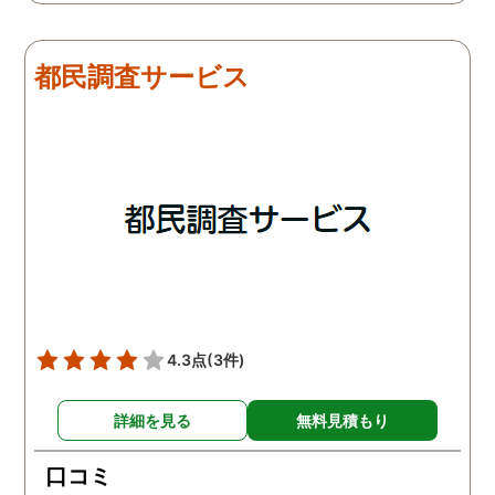
は夫は本当に仕事をしてい
会社での過ごし方を探偵
たそうです。しかし2日
調査をしてもらいました
目、夫は仕事を休みにして
探偵に夫の会社の場所を
都民調査サービス
おり、出張先で女性と1日
え、だいたいの夫の仕事
を過ごしたとのことでし
終わる時間なども伝えま
た。その時点で連絡が入り
た。数日後、夫が張り込
調査は終了し、比較的手ご
調査を行った結果が出た
ろな調査費で夫の不倫の証
いうので、探偵事務所を
拠を手に入れることができ
れました。調査の結果、
ました。
は会社の部下の女性と不
をしていました。帰りは
までほぼ毎日一緒に帰る
うで、たまに2人で会社
早く抜け出しラブホテル
4.3点
(3件)
行くこともあったようで
す。探偵の説明は全て調
詳細を見る
無料見積もり
報告書にも書かれており
写真を確認することもで
口コミ
ました。辛い結果ではあ