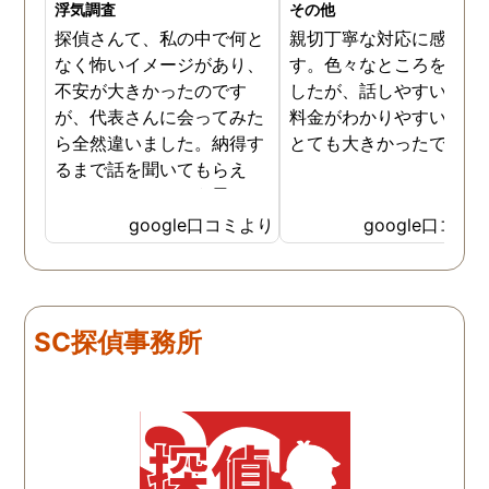
浮気調査
その他
探偵さんて、私の中で何と
親切丁寧な対応に感謝し
なく怖いイメージがあり、
す。色々なところを探し
不安が大きかったのです
したが、話しやすいこと
が、代表さんに会ってみた
料金がわかりやすいこと
ら全然違いました。納得す
とても大きかったです。
るまで話を聞いてもらえ
て、ここならという思いで
依頼しました。代表さんが
google口コミより
google口コミ
私と一緒に戦ってくれてる
感じがして、心強かったで
す。証拠も無事にとれて、
現在離婚調停中です。弁護
SC探偵事務所
士さんも紹介してもらえて
本当に良かったです。