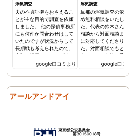
浮気調査
浮気調査
夫の不貞証拠をおさえるこ
旦那の浮気調査の依頼の
とが主な目的で調査を依頼
め無料相談をいたしまし
しました。 他の探偵事務所
た。代表の鈴木さんが電
にも何件か問合わせはして
相談から対面相談まです
いたのですが状況からして
に対応してくださりまし
長期戦も考えられたので、
た。対面相談でもとても
金額を提示されそれが払え
身になって相談に乗って
ないとそもそも相談もでき
ださりすぐに契約といっ
google口コミより
google口コミ
ない状態でした。 そんな中
こともなく金銭的な問題
ダメ元で同じ相談をした
ありましたので相談して
ら、代表の方が素早く対応
らでいいよと快く言って
してくださり、そして私が
さりました。結果として
アールアンドアイ
持ってる情報から的確にア
貞行為の確たる写真が出
ドバイスもしてくださいま
きたため依頼はせず示談
した。当日の調査も私のよ
進みましたが、依頼をし
みよりも先をよみ夫の行動
いないのにも関わらずそ
を予想しながら調査してく
後どうですか？と連絡ま
れて、実際に不貞の現場も
して下さり応援してるか