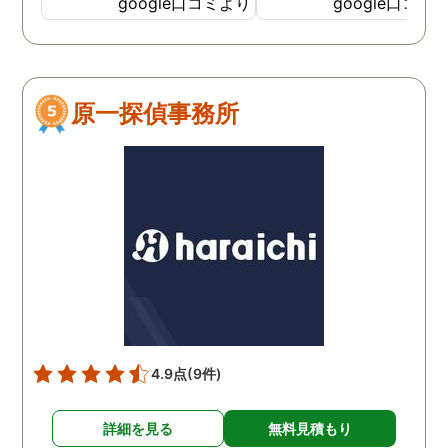
google口コミより
google口コミ
てくださっていることが伝
わってくるLINEをいただき
ました。そして電話をして
みると、旭法さんの第一声
原一探偵事務所
は、「奥さん、ちゃんと食
べれてますか？ちゃんと眠
れてますか？」でした。こ
の言葉が印象的で、私は旭
法さんに調査を依頼するこ
とにしました。 旭法さん
は、何度も何度も私の相談
にのってくれ、折々に適切
なアドバイスをしてくれま
した。誰にも話せないし相
談もできなかった私を救っ
4.9点
(9件)
てくれたのは、紛れもなく
旭法さんです。 調査場所が
詳細を見る
無料見積もり
旭川市外の時もありました