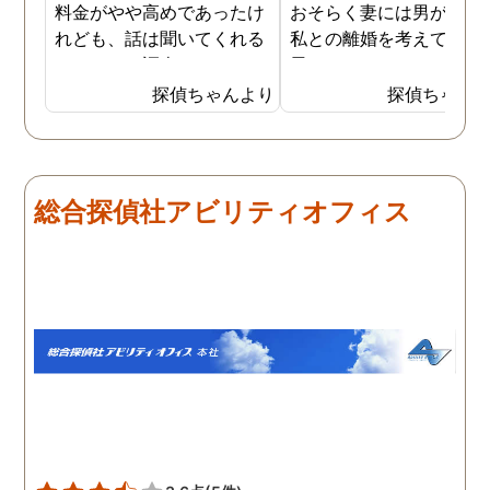
料金がやや高めであったけ
おそらく妻には男がおり
れども、話は聞いてくれる
私との離婚を考えている
しきちんと調査してくれる
思います。そこでどうせ
しで非常に満足していま
婚をするのならと思い、
探偵ちゃんより
探偵ちゃん
す。調査が終わった後もし
の不倫の証拠を押さえて
っかりとサポートしていた
から離婚を提案すること
だき、その節は大変お世話
しました。最近では私が
になりました。さすが調査
みの日に妻は外出するこ
総合探偵社アビリティオフィス
のプロフェッショナルだと
が多く、探偵にもその旨
いう思いです。
伝えて調査プランを立て
もらいました。調査当日
開始直後に探偵から連絡
入り、妻が男とラブホテ
に入って行った瞬間を押
えたとのことでした。あ
りにも結果が出るのが早
て驚きましたが、これで
のイメージ通りに物事を
めて行くことができそう