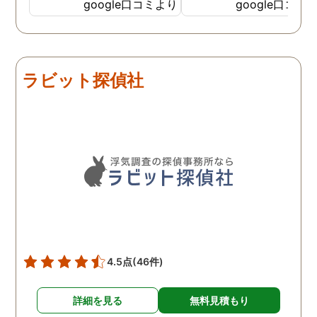
私の希望を聞いてもらいつ
応も良く、安心して相談
google口コミより
google口コミ
つ、探偵さんのご意見も取
きました。 調査後に弁護
り入れ、細かく打ち合わせ
さんも紹介していただき
をして決めてもらいまし
バッチリ慰謝料請求出来
た。調査を行った日はその
した！ありがとうござい
ラビット探偵社
日の報告を入れてくれたり
した！
としっかり調査をやってく
れているのが伝わりました
し、調査日以外でも相談を
聞いて頂いたりと精神的に
も助かりました。 報告書や
調査の動画を見せてもらっ
た時の衝撃は…リアルな映
像作品みたいでした。 調査
終了後も弁護士の紹介等の
ケアもしてもらったり色々
4.5点
(46件)
とお世話になりました！
詳細を見る
無料見積もり