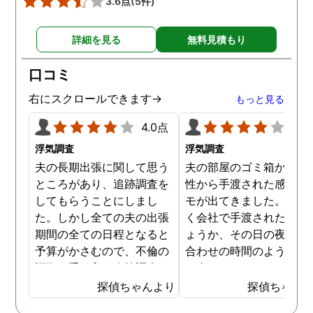
3.6点
(5件)
す。
詳細を見る
無料見積もり
口コミ
右にスクロールできます→
もっと見る
4.0点
4.0
浮気調査
浮気調査
夫の長期出張に関して思う
夫の部屋のゴミ箱から、
ところがあり、追跡調査を
性から手渡された感じの
してもらうことにしまし
モが出てきました。おそ
た。しかし全ての夫の出張
く会社で手渡されたので
期間の全ての日程となると
ょうか、その日の夜の待
予算がかさむので、不倫の
合わせの時間のようなも
証拠が手に入り次第調査を
が書かれていました。こ
打ち切ってもらう契約にし
時になんとなく嫌な予感
探偵ちゃんより
探偵ちゃん
ました。調査初日、その日
したので、夫の身辺調査