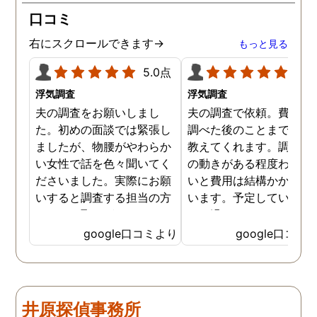
口コミ
右にスクロールできます→
もっと見る
5.0点
5.0
浮気調査
浮気調査
夫の調査をお願いしまし
夫の調査で依頼。費用や
た。初めの面談では緊張し
調べた後のことまで詳し
ましたが、物腰がやわらか
教えてくれます。調査対
い女性で話を色々聞いてく
の動きがある程度わから
ださいました。実際にお願
いと費用は結構かかると
いすると調査する担当の方
います。予定していた時
とのやり取りがメインで、
より過ぎてしまいました
色々不安や心配な事の共有
が、そのまま調査してい
google口コミより
google口コミ
をしてくれました。探偵の
だき、しっかり証拠取れ
方に依頼となると丸投げで
した。あ、もちろん過ぎ
お願いするイメージでした
分は追加料金払いました
が、二人三脚で協力しあい
調査が終わって今後どう
井原探偵事務所
ながら、進めて行った感じ
るかの相談もしっかりし