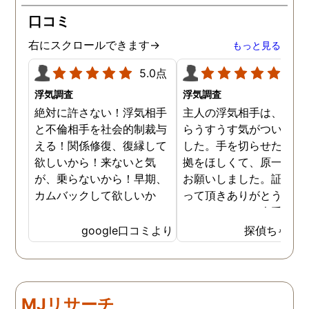
が、長年の経験とプロの対
口コミ
応力を持ってして、見事に
証拠を掴んでくれました。
右にスクロールできます→
もっと見る
調査内容も料金も納得。何
より、信頼できます。 私
5.0点
5.0
に、一歩踏み出す勇気と戦
浮気調査
浮気調査
う力を与えてくれた旭法さ
絶対に許さない！浮気相手
主人の浮気相手は、以前
んには感謝しています。
と不倫相手を社会的制裁与
らうすうす気がついてい
える！関係修復、復縁して
した。手を切らせたくて
欲しいから！来ないと気
拠をほしくて、原一さん
が、乗らないから！早期、
お願いしました。証拠を
カムバックして欲しいか
って頂きありがとうござ
ら！
ました。やはり大手の会
は違いますね。
google口コミより
探偵ちゃん
MJリサーチ