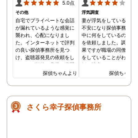
5.0点
4.0
その他
浮気調査
自宅でプライベートな会話
妻が浮気をしていると思
が漏れているような感覚に
不安になり探偵事務所に
襲われ、心配になりまし
中に何をしているのか調
た。インターネットで評判
を依頼しました。調査の
の良い探偵事務所を見つ
果ですが職場の同僚と浮
け、盗聴器発見の依頼をし
をしていることがわかり
ました。探偵は非常に専門
婚を決意しました。浮気
的な態度で、家の隅々まで
現場の写真を妻に突き付
探偵ちゃんより
探偵ちゃん
丁寧に調査してくれまし
たところ事実を認めたの
た。調査は約3時間ほどで
離婚するための証拠集め
完了し、幸いにも盗聴器は
できたので良かったです
見つかりませんでしたが、
さくら幸子探偵事務所
そのプロセスと説明が非常
に安心感を与えてくれまし
た。