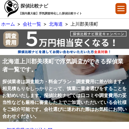
探偵比較ナビ
【国内最大級】浮気調査特化した探偵比較サイト
ホーム
>
会社一覧
>
北海道
>
上川郡美瑛町
北海道上川郡美瑛町で浮気調査ができる探偵業
者一覧です。
探偵業者は調査能力・料金プラン・調査費用に差が出ます。
相見積もりをしっかりとって、慎重に業者選びをすることを
お勧めいたします。探偵比較ナビでは口コミや調査費用の妥
当性なども厳格に審査した上でご加盟いただいている会社様
をご紹介可能です。会社選びに迷われた際はお気軽にお問い
合わせください。