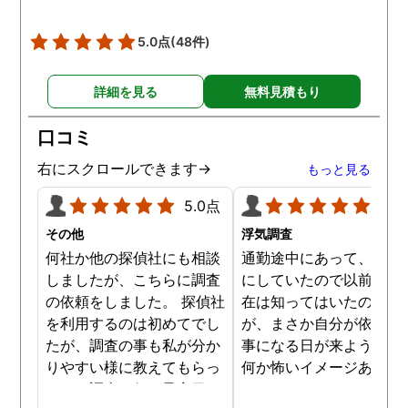
調査を始めて間もなく女性
と会い、そのまま夜まで過
5.0点
(48件)
ごしていたようです。その
間もラブホテルの利用もし
詳細を見る
無料見積もり
たようで、たった一日で不
倫の証拠を揃えることがで
口コミ
きました。
右にスクロールできます→
もっと見る
5.0点
5.0
その他
浮気調査
何社か他の探偵社にも相談
通勤途中にあって、毎日
しましたが、こちらに調査
にしていたので以前から
の依頼をしました。 探偵社
在は知ってはいたのです
を利用するのは初めてでし
が、まさか自分が依頼す
たが、調査の事も私が分か
事になる日が来ようとは
りやすい様に教えてもらっ
何か怖いイメージありま
たり、調査を行う予定日は
たけど、スタッフの方の