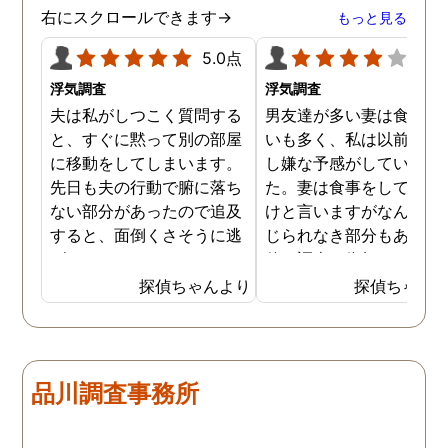
ましたが、真実を知るこ
右にスクロールできます→
もっと見る
ができて良かったです。
5.0点
4.0
浮気調査
浮気調査
夫は私がしつこく質問する
男友達が多い妻は食事の
と、すぐに黙って別の部屋
いも多く、私は以前から
に移動をしてしまいます。
し嫌な予感がしていまし
先日も夫の行動で腑に落ち
た。妻は食事をしている
ない部分があったので追及
けと言いますがなんとも
すると、面倒くさそうに逃
じられなき部分もあり、
げてしまいました。そこで
偵に調査を依頼しました
探偵に夫の行動について調
妻は定期的に男友達と食
探偵ちゃんより
探偵ちゃん
査をしてもらうと、やはり
に出かけているため、調
私の想像通り女と頻繁に会
日は簡単に決めることが
っていることが分かりまし
きました。そして調査の
た。さらに探偵が入手した
果、妻が男友達と食事だ
品川調査事務所
証拠から二人が肉体関係を
ではなくラブホテルにも
持っていることも分かり、
っていることが判明し、