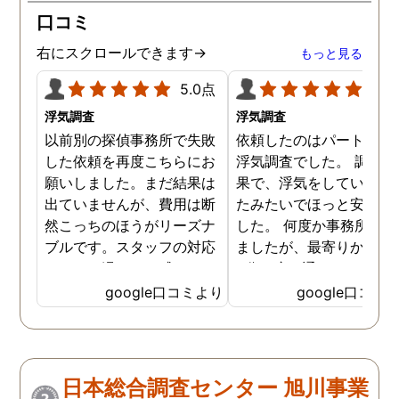
口コミ
右にスクロールできます→
もっと見る
5.0点
5.0
浮気調査
浮気調査
以前別の探偵事務所で失敗
依頼したのはパートナー
した依頼を再度こちらにお
浮気調査でした。 調査の
願いしました。まだ結果は
果で、浮気をしていなか
出ていませんが、費用は断
たみたいでほっと安心し
然こっちのほうがリーズナ
した。 何度か事務所に行
ブルです。スタッフの対応
ましたが、最寄りから徒
なんかも温かみを感じま
3分程度で通いやすかっ
す。はじめからこちらにす
です。
google口コミより
google口コミ
ればよかったです😢 …
日本総合調査センター 旭川事業