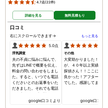
4.7点
(22件)
詳細を見る
無料見積もり
口コミ
右にスクロールできます→
もっと見る
5.0点
5.0
浮気調査
その他
夫の不貞に悩みに悩んで、
大変助かりました！！さ
先ずはLINEで概要を伝え、
が、４０年以上実績のあ
料金の問い合わせをしまし
探偵さん！！ここに頼ん
た。すると、いつでも電話
良かった！アフターも完
くださいとのお返事をいた
でした。感謝してます。
だきました。それでも電話
する事ができずに悩んでい
ると、何度か、私を心配し
google口コミより
google口コミ
てくださっていることが伝