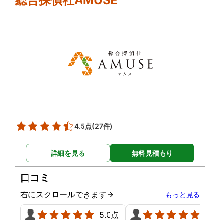
総合探偵社AMUSE
のが伝わる対応に探偵の
方々の人柄が表れていて
当に感謝の気持ちでいっ
いです。 お陰様でしっか
証拠が取れたので、ここ
らはまた相談に乗ってい
だきながらになってしま
そうですが、問題解決す
ために(どんな形の解決に
なるかはまだ不明ですが
😅)頑張っていきたいと
4.5点
(27件)
います。 探偵事務所迷っ
いる方いらしたらとても
詳細を見る
無料見積もり
すすめです！
口コミ
右にスクロールできます→
もっと見る
5.0点
5.0