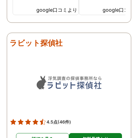
たり、調査を行う予定日は
たけど、スタッフの方の
私の希望を聞いてもらいつ
応も良く、安心して相談
google口コミより
google口コミ
つ、探偵さんのご意見も取
きました。 調査後に弁護
り入れ、細かく打ち合わせ
さんも紹介していただき
をして決めてもらいまし
バッチリ慰謝料請求出来
た。調査を行った日はその
した！ありがとうござい
ラビット探偵社
日の報告を入れてくれたり
した！
としっかり調査をやってく
れているのが伝わりました
し、調査日以外でも相談を
聞いて頂いたりと精神的に
も助かりました。 報告書や
調査の動画を見せてもらっ
た時の衝撃は…リアルな映
像作品みたいでした。 調査
終了後も弁護士の紹介等の
ケアもしてもらったり色々
4.5点
(46件)
とお世話になりました！