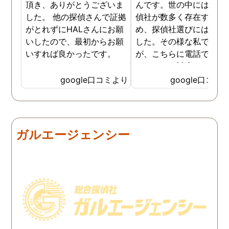
頂き、ありがとうございま
んです。世の中には詐欺
した。 他の探偵さんで証拠
偵社が数多く存在するた
がとれずにHALさんにお願
め、探偵社選びには慎重
いしたので、最初からお願
した。その様な私でした
いすれば良かったです。
が、こちらに電話で相談
たところ、対応された方
探偵のノウハウまで丁寧
google口コミより
google口コミ
教えて下さったのです。
用できると思い、早速お
話になりました。実際に
は、仕事も丁寧で調査内
ガルエージェンシー
を専門家に提出した際に
は、良い探偵社だと言わ
ました。