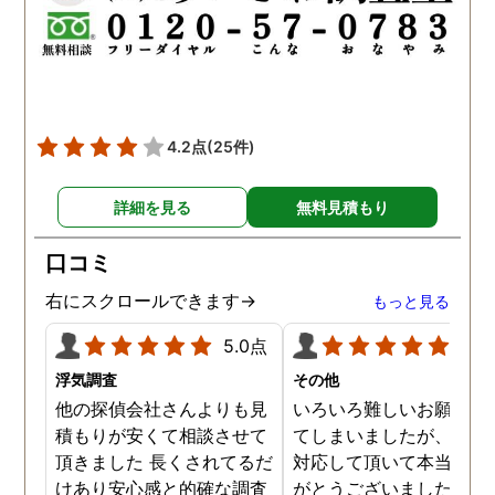
4.2点
(25件)
詳細を見る
無料見積もり
口コミ
右にスクロールできます→
もっと見る
5.0点
5.0
浮気調査
その他
他の探偵会社さんよりも見
いろいろ難しいお願いを
積もりが安くて相談させて
てしまいましたが、心良
頂きました 長くされてるだ
対応して頂いて本当にあ
けあり安心感と的確な調査
がとうございました。