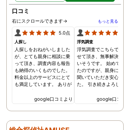
いたよりも随分と価格も
口コミ
えられただけではなく、
拠の映像もとても鮮明で
右にスクロールできます→
もっと見る
っかり証拠を獲得するこ
5.0点
5.0
ができ、とてもありがた
ったです。 その後のフォ
人探し
浮気調査
ーも含めですが、相談さ
人探しをおねがいしました
浮気調査でこちらで相談
ていただくと親身に相談
が、とても親身に相談に乗
せて頂き、無事解決に向
乗っていただけて、不安
って頂き、調査内容も報告
いそうです。 始めて相談
いっぱいの自分を奮い立
も納得のいくものでした。
たのですが、親身になっ
せることができました。 
料金以上のサービスにとて
聞いていただき安心しま
当なアドバイスでなく、
も満足しています。 ありが
た。 引き続きよろしくお
頼者のことを考えて時に
とうございました！
いします。
厳しいことでもしっかり
google口コミより
google口コミ
ってくれるところや、で
いつも親身に相談に乗っ
くださってこちらのこと
よく考えてくださってい