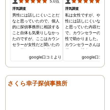
5.0点
5.0
浮気調査
浮気調査
男性には話しにくいことだ
私は女性ですが、やはり
なと思っていたので、個人
性には話しにくいな。。
的に探偵事務所に相談する
と思っていた内容だった
こと自体も気乗りしなかっ
で、カウンセラーの方が
たのですが、ここはカウン
性で助かりました。MR
セラーが女性だと聞いたの
カウンセラーさんはすご
で、勇気を出して相談して
優しくて親身になって話
みることにしました。感極
聞いてくれるので思わず
google口コミより
google口コミ
まって泣いてしまったり、
を流して話してしまいま
感情が表に出すぎてしまう
た。それほど自分がずっ
私にも温かく寄り添ってく
不安だったのを再確認し
ださったので安心して悩み
した、調査料金は決して
さくら幸子探偵事務所
を話せました。他はどうか
いとは言えませんが、調
わかりませんが、東京駅前
自体がめちゃくちゃ早い
相談室では調査後もメンタ
し、その後のフォローも
ルが不安定になってしまっ
厚いのでこの値段出して
た私のケアをしっかりして
も東京駅前相談室にお願