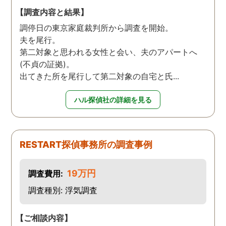
証拠を掴んでくれました。
【調査内容と結果】
調査内容も料金も納得。何
調停日の東京家庭裁判所から調査を開始。
より、信頼できます。 私
夫を尾行。
に、一歩踏み出す勇気と戦
第二対象と思われる女性と会い、夫のアパートへ
う力を与えてくれた旭法さ
(不貞の証拠)。
んには感謝しています。
出てきた所を尾行して第二対象の自宅と氏...
ハル探偵社の詳細を見る
RESTART探偵事務所の調査事例
19万円
調査費用:
調査種別: 浮気調査
【ご相談内容】