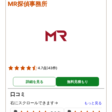
が、二人三脚で協力しあい
調査が終わって今後どう
MR探偵事務所
ながら、進めて行った感じ
るかの相談もしっかりし
です。こちらもある程度、
くれるので、次に何をす
時間や場所が絞れると調査
ばいいのかわかる為、悩
がスムーズに進んで良いか
ずに突き進めます。 あり
と思います。思い切ってお
とうございました。
願いして良かったです。 こ
の度はありがとうございま
した。
4.7点
(43件)
詳細を見る
無料見積もり
口コミ
右にスクロールできます→
もっと見る