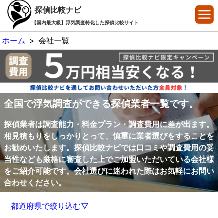
探偵比較ナビ
【国内最大級】浮気調査特化した探偵比較サイト
ホーム
>
会社一覧
全国で浮気調査ができる探偵業者一覧です。
探偵業者は調査能力・料金プラン・調査費用に差が出ます。
相見積もりをしっかりとって、慎重に業者選びをすることを
お勧めいたします。探偵比較ナビでは口コミや調査費用の妥
当性なども厳格に審査した上でご加盟いただいている会社様
をご紹介可能です。会社選びに迷われた際はお気軽にお問い
合わせください。
都道府県で絞り込む▽