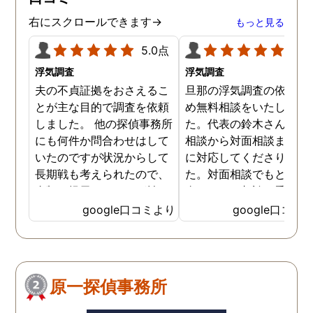
右にスクロールできます→
もっと見る
5.0点
5.0
浮気調査
浮気調査
夫の不貞証拠をおさえるこ
旦那の浮気調査の依頼の
とが主な目的で調査を依頼
め無料相談をいたしまし
しました。 他の探偵事務所
た。代表の鈴木さんが電
にも何件か問合わせはして
相談から対面相談まです
いたのですが状況からして
に対応してくださりまし
長期戦も考えられたので、
た。対面相談でもとても
金額を提示されそれが払え
身になって相談に乗って
ないとそもそも相談もでき
ださりすぐに契約といっ
google口コミより
google口コミ
ない状態でした。 そんな中
こともなく金銭的な問題
ダメ元で同じ相談をした
ありましたので相談して
ら、代表の方が素早く対応
らでいいよと快く言って
してくださり、そして私が
さりました。結果として
原一探偵事務所
持ってる情報から的確にア
貞行為の確たる写真が出
ドバイスもしてくださいま
きたため依頼はせず示談