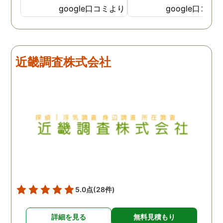
少し安心した気持ちになり
ていただき、その後契約
google口コミより
google口コミ
ました。 こちらにご依頼す
せていただきお世話にな
る前に、数社に問い合わせ
ました。 契約の際もじっ
しましたが、曖昧な回答ば
り話を聞いて相談に乗っ
かりで具体的な料金など、
くださり、無理に勧誘し
近畿調査株式会社
お電話では説明はなかった
きたりなども一切ありま
です。 今回の浮気調査は証
んでした。 そして料金に
拠が取れるまでに1か月以
しても分かりやすく最初
上、調査期間がかかると説
説明してくださったおか
明を受けましたが、説明通
で不安なく契約できまし
り日数はかかりましたが、
た。 契約後もこちらの想
具体的な不貞の証拠が取れ
を遥かに上回るスピーデ
ました。 弁護士事務所が紹
ーさで動き始めてくださ
介することはあるなと内心
り、しっかり誠実に真摯
思いました。 父にも感謝で
向き合って調査してくだ
す。 探偵社で悩まされてい
っているのが伝わってく
5.0点
(28件)
る方は、こちらをお勧めい
仕事ぶりで終始驚きでし
たします。
た。 一般的な探偵を雇っ
詳細を見る
無料見積もり
かかる費用の相場を他で