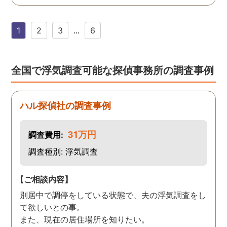
わってくるLINEをいただき
ました。そして電話をして
1
2
3
...
6
みると、旭法さんの第一声
は、「奥さん、ちゃんと食
べれてますか？ちゃんと眠
れてますか？」でした。こ
全国で浮気調査可能な探偵事務所の調査事例
の言葉が印象的で、私は旭
法さんに調査を依頼するこ
とにしました。 旭法さん
ハル探偵社の調査事例
は、何度も何度も私の相談
にのってくれ、折々に適切
31万円
調査費用:
なアドバイスをしてくれま
調査種別: 浮気調査
した。誰にも話せないし相
談もできなかった私を救っ
てくれたのは、紛れもなく
【ご相談内容】
旭法さんです。 調査場所が
別居中で調停をしている状態で、夫の浮気調査をし
旭川市外の時もありました
て欲しいとの事。
が、長年の経験とプロの対
また、現在の居住場所を知りたい。
応力を持ってして、見事に