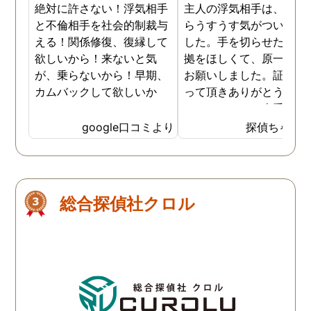
お会いできる時は、いい報
絶対に許さない！浮気相手
主人の浮気相手は、以前
告ができるようにしたいで
と不倫相手を社会的制裁与
らうすうす気がついてい
す。
える！関係修復、復縁して
した。手を切らせたくて
欲しいから！来ないと気
拠をほしくて、原一さん
が、乗らないから！早期、
お願いしました。証拠を
カムバックして欲しいか
って頂きありがとうござ
ら！
ました。やはり大手の会
は違いますね。
google口コミより
探偵ちゃん
総合探偵社クロル