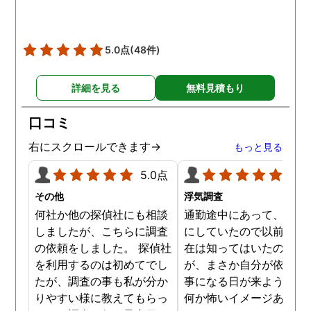
5.0点
(48件)
詳細を見る
無料見積もり
口コミ
右にスクロールできます→
もっと見る
5.0点
5.0
その他
浮気調査
何社か他の探偵社にも相談
通勤途中にあって、毎日
しましたが、こちらに調査
にしていたので以前から
の依頼をしました。 探偵社
在は知ってはいたのです
を利用するのは初めてでし
が、まさか自分が依頼す
たが、調査の事も私が分か
事になる日が来ようとは
りやすい様に教えてもらっ
何か怖いイメージありま