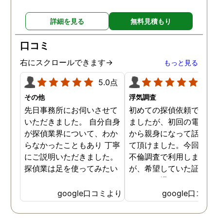
詳細を見る
無料見積もり
口コミ
右にスクロールできます→
もっと見る
5.0点
5.0
その他
浮気調査
先日事務所にお伺いさせて
初めての探偵依頼で緊張
いただきました。 自分自身
ましたが、初回の電話相
が探偵業界について、わか
から親身になって話を聞
らなかったこともあり 丁寧
て頂けました。今回、夫
にご説明いただきました。
不倫調査で利用しました
探偵業は足を使ってみたい
が、希望していた証拠を
なイメージがありましたが
っかりと撮ってもらうこ
SNSなどの知識も豊富で、
が出来ました。調査中も
google口コミより
google口コミ
色んな視点から対応されて
動きがある度に細かく報
います。 他の口コミにもあ
してくださり、安心しま