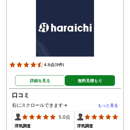
した。当日の調査も私のよ
進みましたが、依頼をし
みよりも先をよみ夫の行動
いないのにも関わらずそ
を予想しながら調査してく
後どうですか？と連絡ま
れて、実際に不貞の現場も
して下さり応援してるか
数回おさえることができと
ねと温かい言葉までかけ
ても助かりました。 経験と
くださりました。鈴木さ
知識も絶大な信頼がおけま
に相談して本当に良かっ
した。 対応力の速さも素晴
です。今回は依頼せず解
らしいです。 また、さまざ
しましたが、今後何かあ
4.9点
(9件)
まな事情も汲んでくださ
たときは迷わず鈴木さん
り、私の精神的なフォロー
お願いしたいと思ってお
詳細を見る
無料見積もり
だけでなく、その後の弁護
ます。本当にありがとう
士の紹介やアドバイスもし
ざいました。
口コミ
ていただき、これから夫と
闘う自信もつきました。 本
右にスクロールできます→
もっと見る
当にMJリサーチさんにそ
して代表の方に出会えてよ
5.0点
5.0
かったと思いました。 今度
浮気調査
浮気調査