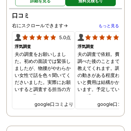
詳細を見る
無料見積もり
口コミ
右にスクロールできます→
もっと見る
5.0点
5.0
浮気調査
浮気調査
夫の調査をお願いしまし
夫の調査で依頼。費用や
た。初めの面談では緊張し
調べた後のことまで詳し
ましたが、物腰がやわらか
教えてくれます。調査対
い女性で話を色々聞いてく
の動きがある程度わから
ださいました。実際にお願
いと費用は結構かかると
いすると調査する担当の方
います。予定していた時
とのやり取りがメインで、
より過ぎてしまいました
色々不安や心配な事の共有
が、そのまま調査してい
google口コミより
google口コミ
をしてくれました。探偵の
だき、しっかり証拠取れ
方に依頼となると丸投げで
した。あ、もちろん過ぎ
お願いするイメージでした
分は追加料金払いました