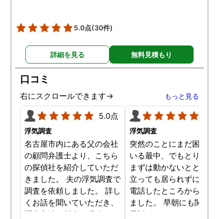
5.0点
(30件)
詳細を見る
無料見積もり
口コミ
右にスクロールできます→
もっと見る
5.0点
5.0
浮気調査
浮気調査
名古屋市内にある父の会社
突然のことにまだ困惑し
の顧問弁護士より、こちら
いる最中、でもとりあえ
の探偵社を紹介していただ
まずは動かないとと居て
きました。 夫の浮気調査で
立っても居られずに早朝
調査を依頼しました。 詳し
電話したところから始ま
くお話を聞いていただき、
ました。 早朝にも関わら
調査方法や料金も明確で、
電話口でもしっかり対応