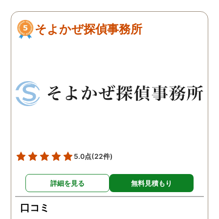
るように、他事務所より料
た。調査当日の夫の動き
金が安く明確で親身になっ
読めない中、柔軟に対応
そよかぜ探偵事務所
て対応いただける探偵さん
てくださったこと、本当
です。
感謝しています。 あの日
気を出して電話して良か
た！と心から思っていま
す。
5.0点
(22件)
詳細を見る
無料見積もり
口コミ