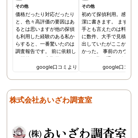
その他
その他
価格だったり対応だったり
初めて探偵利用。感想を
と、色々高評価の要因はあ
潔に書きます。 まず、決
るとは思いますが他の探偵
手とも言えたのは料金。 
も利用した経験のある私か
に数件、大手で見積もり
らすると、一番驚いたのは
出していたがここが一番
調査報告です。 前に依頼し
かった。 事前のカウンセ
た探偵では、定期的にまと
ングの際の通りの価格で
めて報告がくる為なかなか
途中での追加料金なども
google口コミより
google口コミ
実際の現状を把握するのが
く安心してお任せできた
難しかったですが、ここは
由のひとつ。 かと言って
リアルタイムで都度報告が
査が雑ということも一切
来ていました。 担当の人も
く、むしろ期待以上に細
株式会社あいざわ調査室
丁寧で報告内容もわかりや
く調査・報告してくれた
すかったです。 全国に展開
実際の調査状況をリアル
されているという点も強み
イムで知れるのはかなり
ですね。
い。