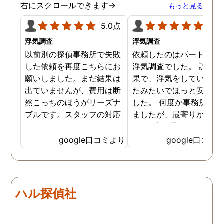
右にスクロールできます→
もっと見る
5.0点
5.0
浮気調査
浮気調査
以前別の探偵事務所で失敗
依頼したのはパートナー
した依頼を再度こちらにお
浮気調査でした。 調査の
願いしました。まだ結果は
果で、浮気をしていなか
出ていませんが、費用は断
たみたいでほっと安心し
然こっちのほうがリーズナ
した。 何度か事務所に行
ブルです。スタッフの対応
ましたが、最寄りから徒
なんかも温かみを感じま
3分程度で通いやすかっ
す。はじめからこちらにす
です。
google口コミより
google口コミ
ればよかったです😢 …
ハル探偵社