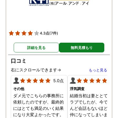
数回おさえることができと
ねと温かい言葉までかけ
ても助かりました。 経験と
くださりました。鈴木さ
知識も絶大な信頼がおけま
に相談して本当に良かっ
した。 対応力の速さも素晴
です。今回は依頼せず解
らしいです。 また、さまざ
しましたが、今後何かあ
4.3点
(7件)
まな事情も汲んでくださ
たときは迷わず鈴木さん
り、私の精神的なフォロー
お願いしたいと思ってお
詳細を見る
無料見積もり
だけでなく、その後の弁護
ます。本当にありがとう
士の紹介やアドバイスもし
ざいました。
口コミ
ていただき、これから夫と
闘う自信もつきました。 本
右にスクロールできます→
もっと見る
当にMJリサーチさんにそ
5.0点
5.0
して代表の方に出会えてよ
かったと思いました。 今度
その他
浮気調査
お会いできる時は、いい報
ダメ元でこちらの事務所に
結婚当初は妻ととてもラ
告ができるようにしたいで
依頼したのですが、最終的
ラブでしたが、今ではほ
す。
にはとても満足のいく結果
んど会話もないほど険悪
になり大変よかったです。
仲になってしまいました