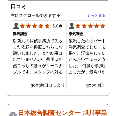
口コミ
右にスクロールできます→
もっと見る
5.0点
5.0
浮気調査
浮気調査
以前別の探偵事務所で失敗
依頼したのはパートナー
した依頼を再度こちらにお
浮気調査でした。 調査の
願いしました。まだ結果は
果で、浮気をしていなか
出ていませんが、費用は断
たみたいでほっと安心し
然こっちのほうがリーズナ
した。 何度か事務所に行
ブルです。スタッフの対応
ましたが、最寄りから徒
なんかも温かみを感じま
3分程度で通いやすかっ
す。はじめからこちらにす
です。
google口コミより
google口コミ
ればよかったです😢 …
日本総合調査センター 旭川事業