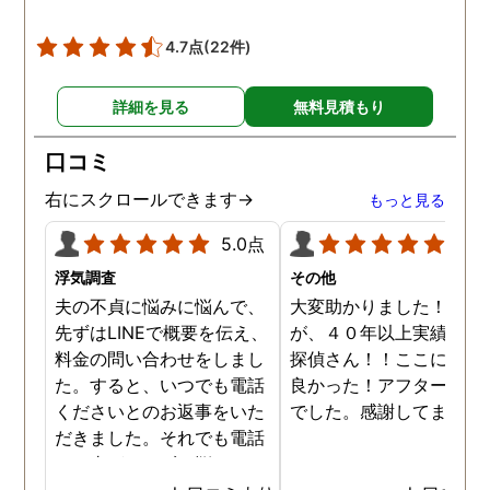
4.7点
(22件)
詳細を見る
無料見積もり
口コミ
右にスクロールできます→
もっと見る
5.0点
5.0
浮気調査
その他
夫の不貞に悩みに悩んで、
大変助かりました！！さ
先ずはLINEで概要を伝え、
が、４０年以上実績のあ
料金の問い合わせをしまし
探偵さん！！ここに頼ん
た。すると、いつでも電話
良かった！アフターも完
くださいとのお返事をいた
でした。感謝してます。
だきました。それでも電話
する事ができずに悩んでい
ると、何度か、私を心配し