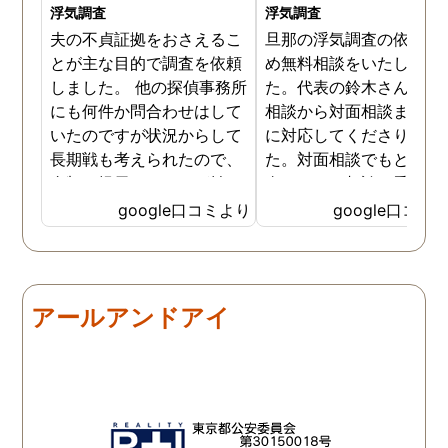
浮気調査
浮気調査
夫の不貞証拠をおさえるこ
旦那の浮気調査の依頼の
とが主な目的で調査を依頼
め無料相談をいたしまし
しました。 他の探偵事務所
た。代表の鈴木さんが電
にも何件か問合わせはして
相談から対面相談まです
いたのですが状況からして
に対応してくださりまし
長期戦も考えられたので、
た。対面相談でもとても
金額を提示されそれが払え
身になって相談に乗って
ないとそもそも相談もでき
ださりすぐに契約といっ
google口コミより
google口コミ
ない状態でした。 そんな中
こともなく金銭的な問題
ダメ元で同じ相談をした
ありましたので相談して
ら、代表の方が素早く対応
らでいいよと快く言って
してくださり、そして私が
さりました。結果として
アールアンドアイ
持ってる情報から的確にア
貞行為の確たる写真が出
ドバイスもしてくださいま
きたため依頼はせず示談
した。当日の調査も私のよ
進みましたが、依頼をし
みよりも先をよみ夫の行動
いないのにも関わらずそ
を予想しながら調査してく
後どうですか？と連絡ま
れて、実際に不貞の現場も
して下さり応援してるか