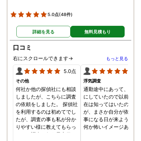
調査を始めて間もなく女性
と会い、そのまま夜まで過
5.0点
(48件)
ごしていたようです。その
間もラブホテルの利用もし
詳細を見る
無料見積もり
たようで、たった一日で不
倫の証拠を揃えることがで
口コミ
きました。
右にスクロールできます→
もっと見る
5.0点
5.0
その他
浮気調査
何社か他の探偵社にも相談
通勤途中にあって、毎日
しましたが、こちらに調査
にしていたので以前から
の依頼をしました。 探偵社
在は知ってはいたのです
を利用するのは初めてでし
が、まさか自分が依頼す
たが、調査の事も私が分か
事になる日が来ようとは
りやすい様に教えてもらっ
何か怖いイメージありま
たり、調査を行う予定日は
たけど、スタッフの方の