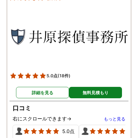
です。こちらもある程度、
くれるので、次に何をす
時間や場所が絞れると調査
ばいいのかわかる為、悩
がスムーズに進んで良いか
ずに突き進めます。 あり
と思います。思い切ってお
とうございました。
願いして良かったです。 こ
の度はありがとうございま
した。
5.0点
(18件)
詳細を見る
無料見積もり
口コミ
右にスクロールできます→
もっと見る
5.0点
5.0