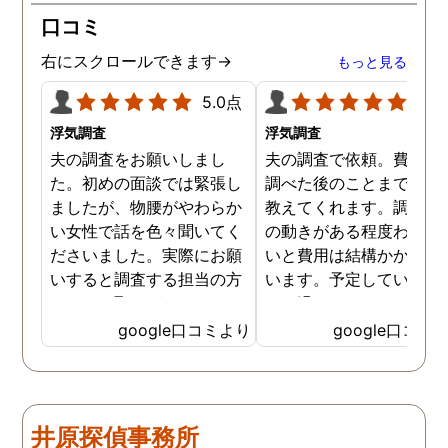
口コミ
右にスクロールできます→
もっと見る
5.0点
5.0
浮気調査
浮気調査
夫の調査をお願いしまし
夫の調査で依頼。費用や
た。初めの面談では緊張し
調べた後のことまで詳し
ましたが、物腰がやわらか
教えてくれます。調査対
い女性で話を色々聞いてく
の動きがある程度わから
ださいました。実際にお願
いと費用は結構かかると
いすると調査する担当の方
います。予定していた時
とのやり取りがメインで、
より過ぎてしまいました
色々不安や心配な事の共有
が、そのまま調査してい
google口コミより
google口コミ
をしてくれました。探偵の
だき、しっかり証拠取れ
方に依頼となると丸投げで
した。あ、もちろん過ぎ
お願いするイメージでした
分は追加料金払いました
が、二人三脚で協力しあい
調査が終わって今後どう
井原探偵事務所
ながら、進めて行った感じ
るかの相談もしっかりし