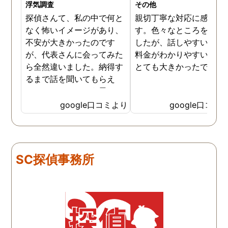
浮気調査
その他
探偵さんて、私の中で何と
親切丁寧な対応に感謝し
なく怖いイメージがあり、
す。色々なところを探し
不安が大きかったのです
したが、話しやすいこと
が、代表さんに会ってみた
料金がわかりやすいこと
ら全然違いました。納得す
とても大きかったです。
るまで話を聞いてもらえ
て、ここならという思いで
依頼しました。代表さんが
google口コミより
google口コミ
私と一緒に戦ってくれてる
感じがして、心強かったで
す。証拠も無事にとれて、
現在離婚調停中です。弁護
SC探偵事務所
士さんも紹介してもらえて
本当に良かったです。