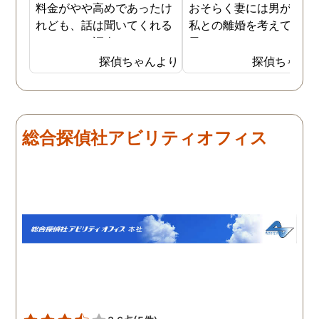
料金がやや高めであったけ
おそらく妻には男がおり
れども、話は聞いてくれる
私との離婚を考えている
しきちんと調査してくれる
思います。そこでどうせ
しで非常に満足していま
婚をするのならと思い、
探偵ちゃんより
探偵ちゃん
す。調査が終わった後もし
の不倫の証拠を押さえて
っかりとサポートしていた
から離婚を提案すること
だき、その節は大変お世話
しました。最近では私が
になりました。さすが調査
みの日に妻は外出するこ
総合探偵社アビリティオフィス
のプロフェッショナルだと
が多く、探偵にもその旨
いう思いです。
伝えて調査プランを立て
もらいました。調査当日
開始直後に探偵から連絡
入り、妻が男とラブホテ
に入って行った瞬間を押
えたとのことでした。あ
りにも結果が出るのが早
て驚きましたが、これで
のイメージ通りに物事を
めて行くことができそう