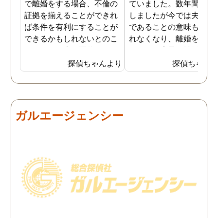
で離婚をする場合、不倫の
ていました。数年間は我
証拠を揃えることができれ
しましたが今では夫と夫
ば条件を有利にすることが
であることの意味も感じ
できるかもしれないとのこ
れなくなり、離婚を決意
とでした。夫が不倫をして
ました。素早く離婚を成
いるのは確実なのですが、
させるためには夫の不倫
探偵ちゃんより
探偵ちゃん
私の証言だけでは効力が弱
証拠を手に入れることが
いようです。弁護士のアド
っ取り早く、探偵に調査
バイスを受け、探偵に不倫
依頼しました。探偵に夫
の証拠を集めてもらうこと
行動パターンを伝え、予
ガルエージェンシー
にしました。夫は私への関
の範囲内で最も成果を上
心など全くありませんの
られそうな調査プランを
で、帰宅せずに外泊するこ
ててもらいました。おか
とはしょっちゅうです。次
で調査費の節約ができま
の休みも休日出勤と称して
たし、夫と離婚をするの
家を空けているので、この
必要な不倫の証拠も手に
日に証拠集めをお願いしま
れることができました。
した。夫が言う休日出勤な
どは真っ赤な嘘で、探偵が