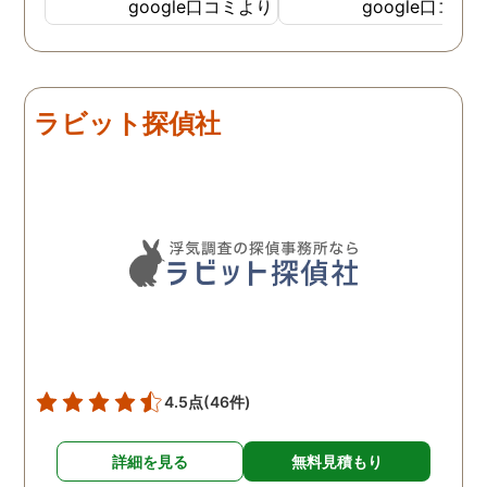
私の希望を聞いてもらいつ
応も良く、安心して相談
google口コミより
google口コミ
つ、探偵さんのご意見も取
きました。 調査後に弁護
り入れ、細かく打ち合わせ
さんも紹介していただき
をして決めてもらいまし
バッチリ慰謝料請求出来
た。調査を行った日はその
した！ありがとうござい
ラビット探偵社
日の報告を入れてくれたり
した！
としっかり調査をやってく
れているのが伝わりました
し、調査日以外でも相談を
聞いて頂いたりと精神的に
も助かりました。 報告書や
調査の動画を見せてもらっ
た時の衝撃は…リアルな映
像作品みたいでした。 調査
終了後も弁護士の紹介等の
ケアもしてもらったり色々
4.5点
(46件)
とお世話になりました！
詳細を見る
無料見積もり