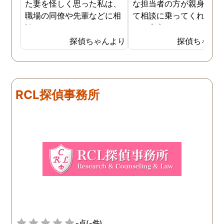
た妻を怪しく思った私は、
な担当者の方が親身にな
職場の同僚や先輩などに相
て相談に乗ってくれたた
談していました。 そういっ
め、安心しました。同じ
た相談の回答の一つに調査
うな被害に遭う可能性も
探偵ちゃんより
探偵ちゃん
を依頼することを勧めら
慮し、引越しましたので
れ、私は一度相談してみま
もう大丈夫かと思います
した。 無料相談を受け簡単
に見積もりをもらったとこ
RCL探偵事務所
ろ、それほど財布への負担
はなかったので、軽い気持
ちで依頼してみました。 結
果から言うと黒たったので
複雑ですが感謝していま
す。
-点
(-件)