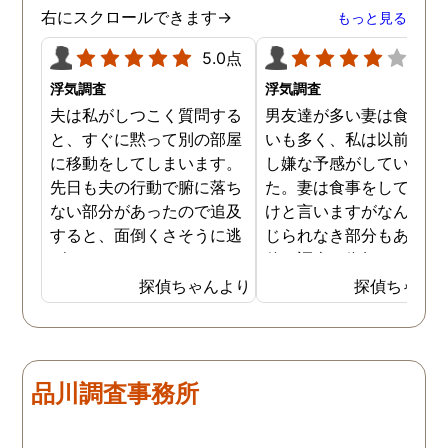
ましたが、真実を知るこ
右にスクロールできます→
もっと見る
ができて良かったです。
5.0点
4.0
浮気調査
浮気調査
夫は私がしつこく質問する
男友達が多い妻は食事の
と、すぐに黙って別の部屋
いも多く、私は以前から
に移動をしてしまいます。
し嫌な予感がしていまし
先日も夫の行動で腑に落ち
た。妻は食事をしている
ない部分があったので追及
けと言いますがなんとも
すると、面倒くさそうに逃
じられなき部分もあり、
げてしまいました。そこで
偵に調査を依頼しました
探偵に夫の行動について調
妻は定期的に男友達と食
探偵ちゃんより
探偵ちゃん
査をしてもらうと、やはり
に出かけているため、調
私の想像通り女と頻繁に会
日は簡単に決めることが
っていることが分かりまし
きました。そして調査の
た。さらに探偵が入手した
果、妻が男友達と食事だ
品川調査事務所
証拠から二人が肉体関係を
ではなくラブホテルにも
持っていることも分かり、
っていることが判明し、