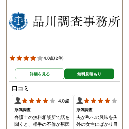
以前から夫が不倫をしてい
れも複数の男友達と関係
たことが発覚したのです。
持っていることが分かり
私が夫を疑うだけでは夫の
した。想像以上に妻の浮
不倫の実態を知ることがで
の状態が酷かったので、
きませんでしたので、真相
然としてしまいました。
を究明して頂いた探偵には
感謝しかありません。
4.0点
(2件)
詳細を見る
無料見積もり
口コミ
4.0点
4.0
浮気調査
浮気調査
弁護士の無料相談所で話を
夫が私への興味を失くし
聞くと、相手の不倫が原因
外の女性にばかり目を向