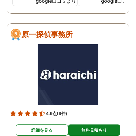
google口コミより
google口コミ
てくださっていることが伝
わってくるLINEをいただき
ました。そして電話をして
みると、旭法さんの第一声
原一探偵事務所
は、「奥さん、ちゃんと食
べれてますか？ちゃんと眠
れてますか？」でした。こ
の言葉が印象的で、私は旭
法さんに調査を依頼するこ
とにしました。 旭法さん
は、何度も何度も私の相談
にのってくれ、折々に適切
なアドバイスをしてくれま
した。誰にも話せないし相
談もできなかった私を救っ
4.9点
(9件)
てくれたのは、紛れもなく
旭法さんです。 調査場所が
詳細を見る
無料見積もり
旭川市外の時もありました