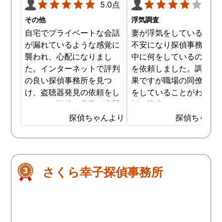
5.0点
4.0
その他
浮気調査
自宅でプライベートな会話
妻が浮気をしていると思
が漏れているような感覚に
不安になり探偵事務所に
襲われ、心配になりまし
中に何をしているのか調
た。インターネットで評判
を依頼しました。調査の
の良い探偵事務所を見つ
果ですが職場の同僚と浮
け、盗聴器発見の依頼をし
をしていることがわかり
ました。探偵は非常に専門
婚を決意しました。浮気
的な態度で、家の隅々まで
現場の写真を妻に突き付
探偵ちゃんより
探偵ちゃん
丁寧に調査してくれまし
たところ事実を認めたの
た。調査は約3時間ほどで
離婚するための証拠集め
完了し、幸いにも盗聴器は
できたので良かったです
見つかりませんでしたが、
さくら幸子探偵事務所
そのプロセスと説明が非常
に安心感を与えてくれまし
た。