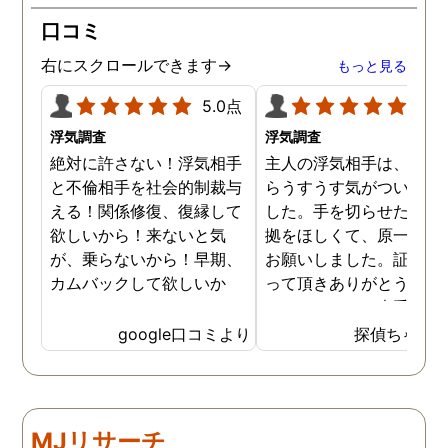
が、長年の経験とプロの対
口コミ
応力を持ってして、見事に
証拠を掴んでくれました。
右にスクロールできます→
もっと見る
調査内容も料金も納得。何
より、信頼できます。 私
5.0点
5.0
に、一歩踏み出す勇気と戦
浮気調査
浮気調査
う力を与えてくれた旭法さ
絶対に許さない！浮気相手
主人の浮気相手は、以前
んには感謝しています。
と不倫相手を社会的制裁与
らうすうす気がついてい
える！関係修復、復縁して
した。手を切らせたくて
欲しいから！来ないと気
拠をほしくて、原一さん
が、乗らないから！早期、
お願いしました。証拠を
カムバックして欲しいか
って頂きありがとうござ
ら！
ました。やはり大手の会
は違いますね。
google口コミより
探偵ちゃん
MJリサーチ