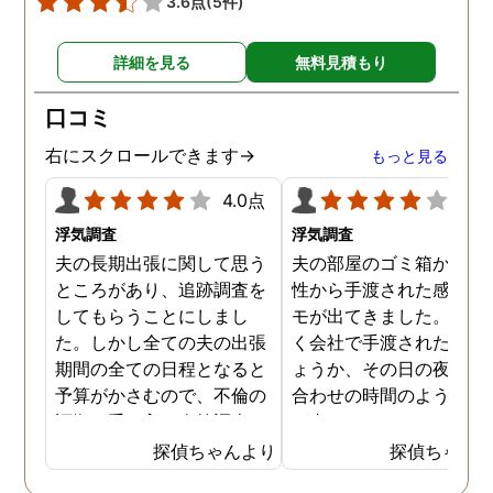
3.6点
(5件)
す。
詳細を見る
無料見積もり
口コミ
右にスクロールできます→
もっと見る
4.0点
4.0
浮気調査
浮気調査
夫の長期出張に関して思う
夫の部屋のゴミ箱から、
ところがあり、追跡調査を
性から手渡された感じの
してもらうことにしまし
モが出てきました。おそ
た。しかし全ての夫の出張
く会社で手渡されたので
期間の全ての日程となると
ょうか、その日の夜の待
予算がかさむので、不倫の
合わせの時間のようなも
証拠が手に入り次第調査を
が書かれていました。こ
打ち切ってもらう契約にし
時になんとなく嫌な予感
探偵ちゃんより
探偵ちゃん
ました。調査初日、その日
したので、夫の身辺調査