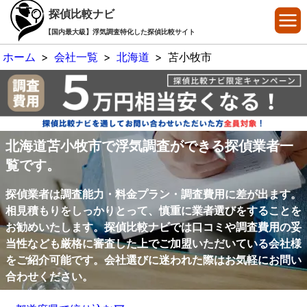
探偵比較ナビ
【国内最大級】浮気調査特化した探偵比較サイト
ホーム
>
会社一覧
>
北海道
>
苫小牧市
北海道苫小牧市で浮気調査ができる探偵業者一
覧です。
探偵業者は調査能力・料金プラン・調査費用に差が出ます。
相見積もりをしっかりとって、慎重に業者選びをすることを
お勧めいたします。探偵比較ナビでは口コミや調査費用の妥
当性なども厳格に審査した上でご加盟いただいている会社様
をご紹介可能です。会社選びに迷われた際はお気軽にお問い
合わせください。