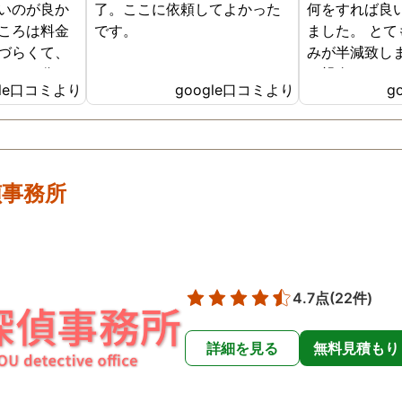
いのが良か
了。ここに依頼してよかった
何をすれば良
ころは料金
です。
ました。 と
づらくて、
みが半減致し
かるか分か
に親身になっ
gle口コミより
google口コミより
g
で、こちら
くださり感謝
 ありがとう
かあったらま
きたいと思い
偵事務所
4.7点
(22件)
詳細を見る
無料見積もり