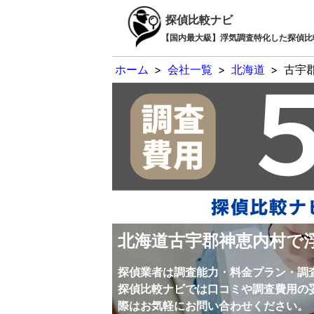
探偵比較ナビ
【国内最大級】浮気調査特化した探偵比
ホーム
>
会社一覧
>
北海道
>
古宇
北海道古宇郡神恵内村で
探偵業者は調査能力・料金プラン・調
探偵比較ナビでは口コミや調査費用の
際はお気軽にお問い合わせください。