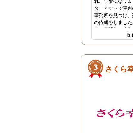
れ、心配になりま
ターネットで評判
事務所を見つけ、
の依頼をしました
常に専門的な態度
探
隅々まで丁寧に調
ました。調査は約
完了し、幸いにも
つかりませんでし
プロセスと説明が
さくら
感を与えてくれま