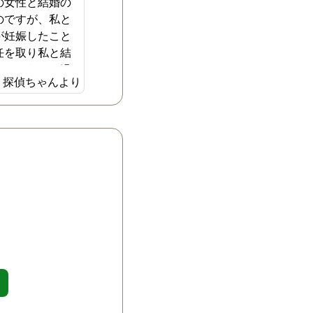
の女性と結婚の
のですが、私と
が妊娠したこと
任を取り私と結
た。こうした過
探偵ちゃんより
主人がまたいつ
よりを戻したく
たまらない日々
ニティブルーも
の全てにおいて
浮気相手に見え
ました。そこ
でしたのでイン
探した探偵事務
気調査を依頼す
した。特に以前
た女性との今の
に調べてもらい
事務所には全て