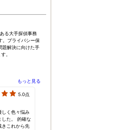
取り可能でした
便利でした。主
関わっていない
でも産まれてく
グッズを調べた
社ある大手探偵事務
関係を良好に保
す。プライバシー保
ていてくれたよ
問題解決に向けた手
不安が解消さ
ます。
せに暮らしてい
した。勿論、こ
を利用したこと
密にしてありま
もっと見る
5.0点
優しく色々悩み
ました。 的確な
戴きこれから先