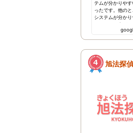
テムが分かりやす
ったです。他のと
システムが分かり
どれだけお金がか
goo
らず不安だったの
で安心しました。
ございました。
旭法探