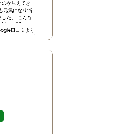
いのか見えてき
ても元気になり悩
ました。 こんな
て話しを聞いて
oogle口コミより
しています。 何
た相談させて頂
ます。