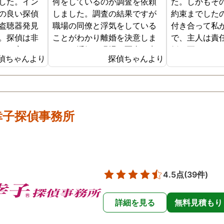
した。イン
何をしているのか調査を依頼
た。しかもそ
の良い探偵
しました。調査の結果ですが
約束までした
盗聴器発見
職場の同僚と浮気をしている
付き合って私
。探偵は非
ことがわかり離婚を決意しま
で、主人は責
で、家の
した。浮気の現場の写真を妻
婚に至りまし
偵ちゃんより
探偵ちゃんより
査してくれ
に突き付けたところ事実を認
程から、私は
3時間ほどで
めたので離婚するための証拠
以前の女性と
盗聴器は見
集めができたので良かったで
なるか不安で
たが、その
す。
でした。マタ
非常に安心
重なり、主人
幸子探偵事務所
した。
関わる女性が
るようになり
で、私は身重
ターネットで
所に主人の浮
4.5点
(39件)
ることにしま
付き合ってい
詳細を見る
無料見積もり
関係を徹底的
ました。探偵