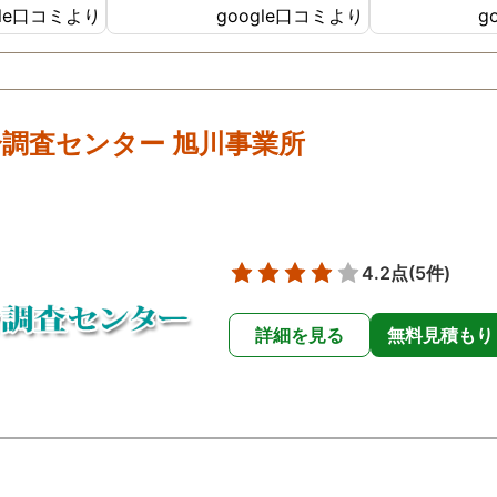
gle口コミより
google口コミより
g
ったです😢
た。
調査センター 旭川事業所
4.2点
(5件)
詳細を見る
無料見積もり