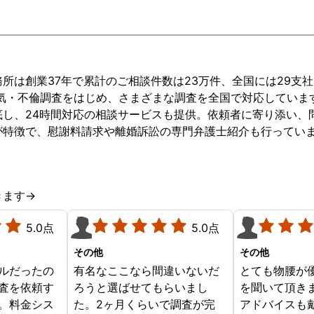
メールでやり
ので、とても
人は女性とは
ようで、会社
る赤ちゃんの
所は創業37年で累計のご相談件数は23万件、全国には29支
りと、私との
浮気・不倫調査をはじめ、さまざまな調査を全国で対応していま
とうと努力し
底し、24時間対応の相談サービスも提供。依頼者に寄り添い、
うです。私は
が特徴で、慰謝料請求や離婚訴訟の専門弁護士紹介も行ってい
れ、三人で幸
く元気が出ま
の探偵事務所
は主人には秘
きます→
す。
5.0点
5.0点
その他
その他
ルだったの
有名なここなら間違いないだ
とても物腰が
査を依頼す
ろうと選ばせてもらいまし
を聞いて頂き
。料金シス
た。2ヶ月くらいで調査が完
アドバイスも