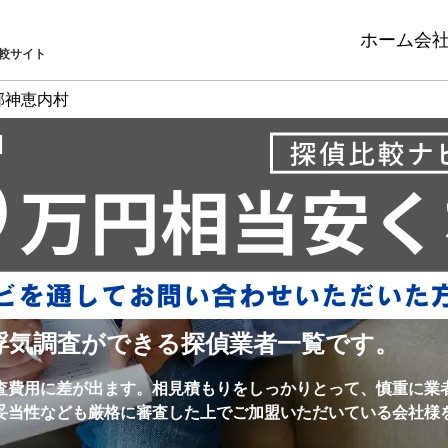
ホーム
会
較サイト
郡神恵内村
浮気調査ができる探偵業者一覧です。
査費用に差が出ます。相見積もりをしっかりとって、慎重に業
妥当性なども厳格に審査した上でご加盟いただいている会社様