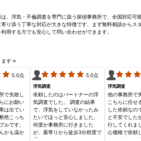
所は、浮気・不倫調査を専門に扱う探偵事務所で、全国対応可
に寄り添う丁寧な対応が大きな特徴です。まず無料相談からス
を利用する方でも安心して問い合わせができます。
きます→
5.0点
5.0点
浮気調査
浮気調査
所で失敗し
依頼したのはパートナーの浮
他の事務所で
らにお願い
気調査でした。 調査の結果
こちらに任せ
果は出てい
で、浮気をしていなかったみ
した依頼なの
断然こっち
たいでほっと安心しました。
と不安でした
ブルです。
何度か事務所に行きました
行してくれま
んかも温か
が、最寄りから徒歩3分程度で
心価格で依頼
じめからこ
通いやすかったです。
す。本当にお