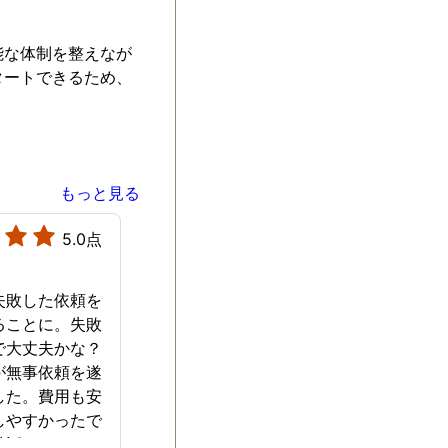
能な体制を整えなが
タートできるため、
もっと見る
5.0点
失敗した依頼を
ることに。失敗
で大丈夫かな？
が無事依頼を遂
した。費用も安
しやすかったで
世話になりまし