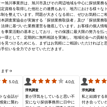
ター旭川事業所は、旭川市及びその周辺地域を中心に探偵業務
認定資格を取得した他社との連携もあり、地方における様々な
体制を整えています。問題が大きくなる前に、ぜひお気軽にご相
日本調査業協会が実施する「探偵業務取扱者」及び「探偵業務
、法律に基づいた業務運営を徹底しています。お客様の個人情
とを事業活動の基本としており、その保護に最大限の努力を払っ
の一環として、定期的に無料相談を実施し、地域社会への貢献
口を見つけるためにも、まずはお気軽にご相談いただければと
お手伝いを全力でさせていただきます。
きます→
5.0点
4.0点
浮気調査
浮気調査
トな会話が
妻が浮気をしていると思い不
私と結婚する
感覚に襲わ
安になり探偵事務所に日中に
付き合ってい