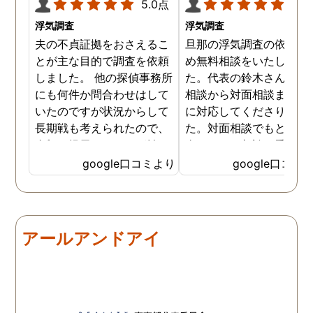
5.0点
5.0
浮気調査
浮気調査
夫の不貞証拠をおさえるこ
旦那の浮気調査の依頼の
とが主な目的で調査を依頼
め無料相談をいたしまし
しました。 他の探偵事務所
た。代表の鈴木さんが電
にも何件か問合わせはして
相談から対面相談まです
いたのですが状況からして
に対応してくださりまし
長期戦も考えられたので、
た。対面相談でもとても
金額を提示されそれが払え
身になって相談に乗って
ないとそもそも相談もでき
ださりすぐに契約といっ
google口コミより
google口コミ
ない状態でした。 そんな中
こともなく金銭的な問題
ダメ元で同じ相談をした
ありましたので相談して
ら、代表の方が素早く対応
らでいいよと快く言って
してくださり、そして私が
さりました。結果として
アールアンドアイ
持ってる情報から的確にア
貞行為の確たる写真が出
ドバイスもしてくださいま
きたため依頼はせず示談
した。当日の調査も私のよ
進みましたが、依頼をし
みよりも先をよみ夫の行動
いないのにも関わらずそ
を予想しながら調査してく
後どうですか？と連絡ま