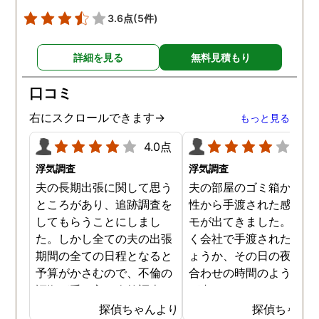
めて行くことができそう
3.6点
(5件)
す。
詳細を見る
無料見積もり
口コミ
右にスクロールできます→
もっと見る
4.0点
4.0
浮気調査
浮気調査
夫の長期出張に関して思う
夫の部屋のゴミ箱から、
ところがあり、追跡調査を
性から手渡された感じの
してもらうことにしまし
モが出てきました。おそ
た。しかし全ての夫の出張
く会社で手渡されたので
期間の全ての日程となると
ょうか、その日の夜の待
予算がかさむので、不倫の
合わせの時間のようなも
証拠が手に入り次第調査を
が書かれていました。こ
打ち切ってもらう契約にし
時になんとなく嫌な予感
探偵ちゃんより
探偵ちゃん