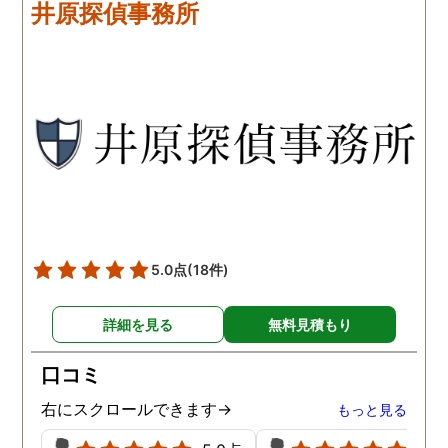
井原探偵事務所
ながら、進めて行った感じ
るかの相談もしっかりし
です。こちらもある程度、
くれるので、次に何をす
時間や場所が絞れると調査
ばいいのかわかる為、悩
がスムーズに進んで良いか
ずに突き進めます。 あり
と思います。思い切ってお
とうございました。
願いして良かったです。 こ
の度はありがとうございま
した。
5.0点
(18件)
詳細を見る
無料見積もり
口コミ
右にスクロールできます→
もっと見る