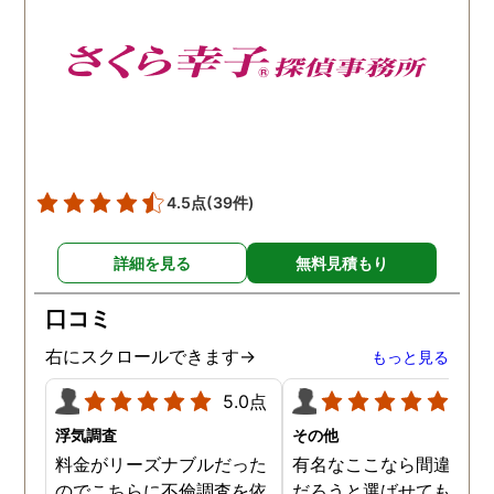
4.5点
(39件)
詳細を見る
無料見積もり
口コミ
右にスクロールできます→
もっと見る
5.0点
5.0
浮気調査
その他
料金がリーズナブルだった
有名なここなら間違いな
のでこちらに不倫調査を依
だろうと選ばせてもらい