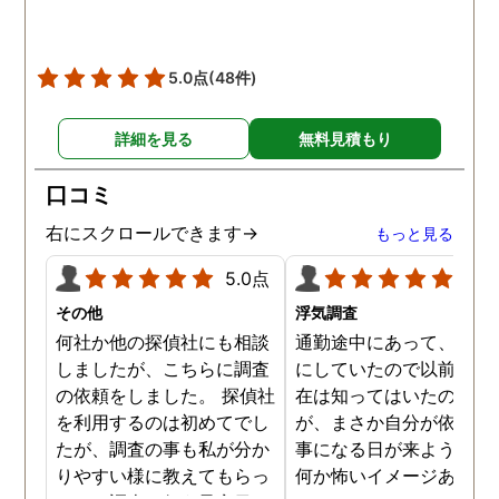
どは真っ赤な嘘で、探偵が
調査を始めて間もなく女性
と会い、そのまま夜まで過
5.0点
(48件)
ごしていたようです。その
間もラブホテルの利用もし
詳細を見る
無料見積もり
たようで、たった一日で不
倫の証拠を揃えることがで
口コミ
きました。
右にスクロールできます→
もっと見る
5.0点
5.0
その他
浮気調査
何社か他の探偵社にも相談
通勤途中にあって、毎日
しましたが、こちらに調査
にしていたので以前から
の依頼をしました。 探偵社
在は知ってはいたのです
を利用するのは初めてでし
が、まさか自分が依頼す
たが、調査の事も私が分か
事になる日が来ようとは
りやすい様に教えてもらっ
何か怖いイメージありま