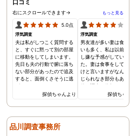
口コミ
ました。辛い結果ではあ
ましたが、真実を知るこ
右にスクロールできます→
もっと見る
ができて良かったです。
5.0点
4.0
浮気調査
浮気調査
夫は私がしつこく質問する
男友達が多い妻は食事の
と、すぐに黙って別の部屋
いも多く、私は以前から
に移動をしてしまいます。
し嫌な予感がしていまし
先日も夫の行動で腑に落ち
た。妻は食事をしている
ない部分があったので追及
けと言いますがなんとも
すると、面倒くさそうに逃
じられなき部分もあり、
げてしまいました。そこで
偵に調査を依頼しました
探偵に夫の行動について調
妻は定期的に男友達と食
探偵ちゃんより
探偵ちゃん
査をしてもらうと、やはり
に出かけているため、調
私の想像通り女と頻繁に会
日は簡単に決めることが
っていることが分かりまし
きました。そして調査の
た。さらに探偵が入手した
果、妻が男友達と食事だ
品川調査事務所
証拠から二人が肉体関係を
ではなくラブホテルにも