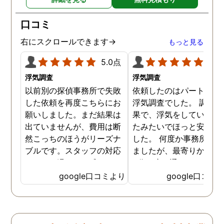
口コミ
右にスクロールできます→
もっと見る
5.0点
5.0
浮気調査
浮気調査
以前別の探偵事務所で失敗
依頼したのはパートナー
した依頼を再度こちらにお
浮気調査でした。 調査の
願いしました。まだ結果は
果で、浮気をしていなか
出ていませんが、費用は断
たみたいでほっと安心し
然こっちのほうがリーズナ
した。 何度か事務所に行
ブルです。スタッフの対応
ましたが、最寄りから徒
なんかも温かみを感じま
3分程度で通いやすかっ
す。はじめからこちらにす
です。
google口コミより
google口コミ
ればよかったです😢 …