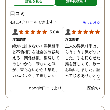
詳細を見る
無料見積もり
旭川市外の時もありました
が、長年の経験とプロの対
口コミ
応力を持ってして、見事に
証拠を掴んでくれました。
右にスクロールできます→
もっと見る
調査内容も料金も納得。何
より、信頼できます。 私
5.0点
5.0
に、一歩踏み出す勇気と戦
浮気調査
浮気調査
う力を与えてくれた旭法さ
絶対に許さない！浮気相手
主人の浮気相手は、以前
んには感謝しています。
と不倫相手を社会的制裁与
らうすうす気がついてい
える！関係修復、復縁して
した。手を切らせたくて
欲しいから！来ないと気
拠をほしくて、原一さん
が、乗らないから！早期、
お願いしました。証拠を
カムバックして欲しいか
って頂きありがとうござ
ら！
ました。やはり大手の会
は違いますね。
google口コミより
探偵ちゃん