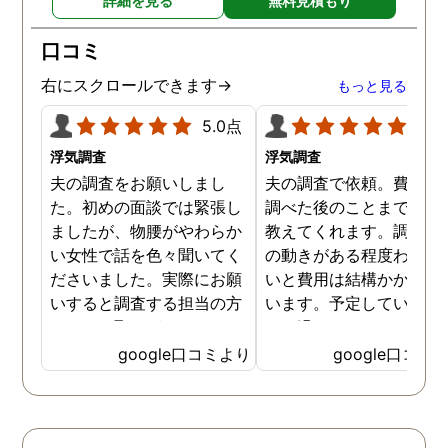
詳細を見る
無料見積もり
口コミ
右にスクロールできます→
もっと見る
5.0点
5.0
浮気調査
浮気調査
夫の調査をお願いしまし
夫の調査で依頼。費用や
た。初めの面談では緊張し
調べた後のことまで詳し
ましたが、物腰がやわらか
教えてくれます。調査対
い女性で話を色々聞いてく
の動きがある程度わから
ださいました。実際にお願
いと費用は結構かかると
いすると調査する担当の方
います。予定していた時
とのやり取りがメインで、
より過ぎてしまいました
色々不安や心配な事の共有
が、そのまま調査してい
google口コミより
google口コミ
をしてくれました。探偵の
だき、しっかり証拠取れ
方に依頼となると丸投げで
した。あ、もちろん過ぎ
お願いするイメージでした
分は追加料金払いました
が、二人三脚で協力しあい
調査が終わって今後どう