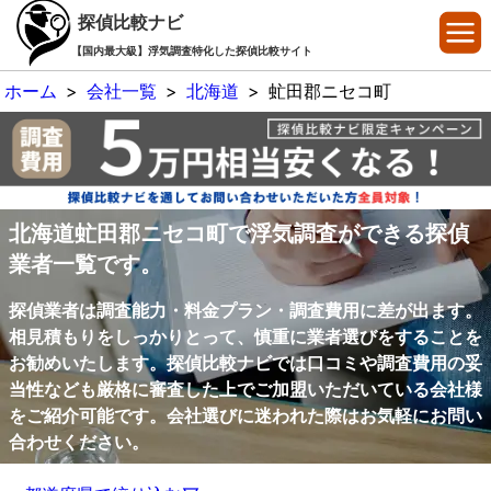
探偵比較ナビ
【国内最大級】浮気調査特化した探偵比較サイト
ホーム
>
会社一覧
>
北海道
>
虻田郡ニセコ町
北海道虻田郡ニセコ町で浮気調査ができる探偵
業者一覧です。
探偵業者は調査能力・料金プラン・調査費用に差が出ます。
相見積もりをしっかりとって、慎重に業者選びをすることを
お勧めいたします。探偵比較ナビでは口コミや調査費用の妥
当性なども厳格に審査した上でご加盟いただいている会社様
をご紹介可能です。会社選びに迷われた際はお気軽にお問い
合わせください。