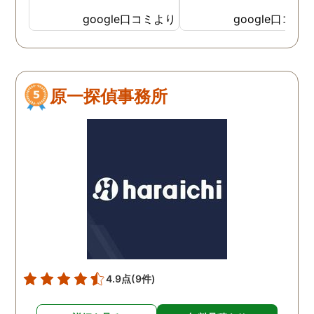
ると、何度か、私を心配し
google口コミより
google口コミ
てくださっていることが伝
わってくるLINEをいただき
ました。そして電話をして
みると、旭法さんの第一声
原一探偵事務所
は、「奥さん、ちゃんと食
べれてますか？ちゃんと眠
れてますか？」でした。こ
の言葉が印象的で、私は旭
法さんに調査を依頼するこ
とにしました。 旭法さん
は、何度も何度も私の相談
にのってくれ、折々に適切
なアドバイスをしてくれま
した。誰にも話せないし相
談もできなかった私を救っ
4.9点
(9件)
てくれたのは、紛れもなく
旭法さんです。 調査場所が