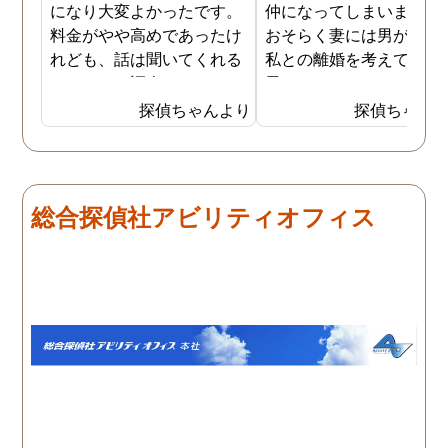
になり大変よかったです。
仲になってしまいました
料金がやや高めであったけ
おそらく妻には男がおり
れども、話は聞いてくれる
私との離婚を考えている
しきちんと調査してくれる
思います。そこでどうせ
しで非常に満足していま
婚をするのならと思い、
探偵ちゃんより
探偵ちゃん
す。調査が終わった後もし
の不倫の証拠を押さえて
っかりとサポートしていた
から離婚を提案すること
だき、その節は大変お世話
しました。最近では私が
になりました。さすが調査
みの日に妻は外出するこ
総合探偵社アビリティオフィス
のプロフェッショナルだと
が多く、探偵にもその旨
いう思いです。
伝えて調査プランを立て
もらいました。調査当日
開始直後に探偵から連絡
入り、妻が男とラブホテ
に入って行った瞬間を押
えたとのことでした。あ
りにも結果が出るのが早
て驚きましたが、これで
のイメージ通りに物事を