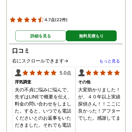
4.7点
(22件)
詳細を見る
無料見積もり
口コミ
右にスクロールできます→
もっと見る
5.0点
5.0
浮気調査
その他
夫の不貞に悩みに悩んで、
大変助かりました！！さ
先ずはLINEで概要を伝え、
が、４０年以上実績のあ
料金の問い合わせをしまし
探偵さん！！ここに頼ん
た。すると、いつでも電話
良かった！アフターも完
くださいとのお返事をいた
でした。感謝してます。
だきました。それでも電話
する事ができずに悩んでい