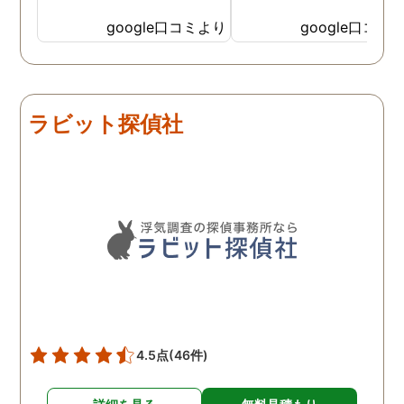
たり、調査を行う予定日は
たけど、スタッフの方の
私の希望を聞いてもらいつ
応も良く、安心して相談
google口コミより
google口コミ
つ、探偵さんのご意見も取
きました。 調査後に弁護
り入れ、細かく打ち合わせ
さんも紹介していただき
をして決めてもらいまし
バッチリ慰謝料請求出来
た。調査を行った日はその
した！ありがとうござい
ラビット探偵社
日の報告を入れてくれたり
した！
としっかり調査をやってく
れているのが伝わりました
し、調査日以外でも相談を
聞いて頂いたりと精神的に
も助かりました。 報告書や
調査の動画を見せてもらっ
た時の衝撃は…リアルな映
像作品みたいでした。 調査
終了後も弁護士の紹介等の
ケアもしてもらったり色々
4.5点
(46件)
とお世話になりました！