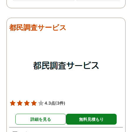
ました。調査初日、その日
したので、夫の身辺調査
は夫は本当に仕事をしてい
会社での過ごし方を探偵
たそうです。しかし2日
調査をしてもらいました
目、夫は仕事を休みにして
探偵に夫の会社の場所を
都民調査サービス
おり、出張先で女性と1日
え、だいたいの夫の仕事
を過ごしたとのことでし
終わる時間なども伝えま
た。その時点で連絡が入り
た。数日後、夫が張り込
調査は終了し、比較的手ご
調査を行った結果が出た
ろな調査費で夫の不倫の証
いうので、探偵事務所を
拠を手に入れることができ
れました。調査の結果、
ました。
は会社の部下の女性と不
をしていました。帰りは
までほぼ毎日一緒に帰る
うで、たまに2人で会社
早く抜け出しラブホテル
4.3点
(3件)
行くこともあったようで
す。探偵の説明は全て調
詳細を見る
無料見積もり
報告書にも書かれており
写真を確認することもで