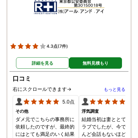
れて、実際に不貞の現場も
して下さり応援してるか
数回おさえることができと
ねと温かい言葉までかけ
ても助かりました。 経験と
くださりました。鈴木さ
知識も絶大な信頼がおけま
に相談して本当に良かっ
した。 対応力の速さも素晴
です。今回は依頼せず解
らしいです。 また、さまざ
しましたが、今後何かあ
4.3点
(7件)
まな事情も汲んでくださ
たときは迷わず鈴木さん
り、私の精神的なフォロー
お願いしたいと思ってお
詳細を見る
無料見積もり
だけでなく、その後の弁護
ます。本当にありがとう
士の紹介やアドバイスもし
ざいました。
口コミ
ていただき、これから夫と
闘う自信もつきました。 本
右にスクロールできます→
もっと見る
当にMJリサーチさんにそ
5.0点
5.0
して代表の方に出会えてよ
かったと思いました。 今度
その他
浮気調査
お会いできる時は、いい報
ダメ元でこちらの事務所に
結婚当初は妻ととてもラ
告ができるようにしたいで
依頼したのですが、最終的
ラブでしたが、今ではほ
す。
にはとても満足のいく結果
んど会話もないほど険悪