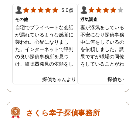
5.0点
4.0
その他
浮気調査
自宅でプライベートな会話
妻が浮気をしていると思
が漏れているような感覚に
不安になり探偵事務所に
襲われ、心配になりまし
中に何をしているのか調
た。インターネットで評判
を依頼しました。調査の
の良い探偵事務所を見つ
果ですが職場の同僚と浮
け、盗聴器発見の依頼をし
をしていることがわかり
ました。探偵は非常に専門
婚を決意しました。浮気
的な態度で、家の隅々まで
現場の写真を妻に突き付
探偵ちゃんより
探偵ちゃん
丁寧に調査してくれまし
たところ事実を認めたの
た。調査は約3時間ほどで
離婚するための証拠集め
完了し、幸いにも盗聴器は
できたので良かったです
見つかりませんでしたが、
さくら幸子探偵事務所
そのプロセスと説明が非常
に安心感を与えてくれまし
た。