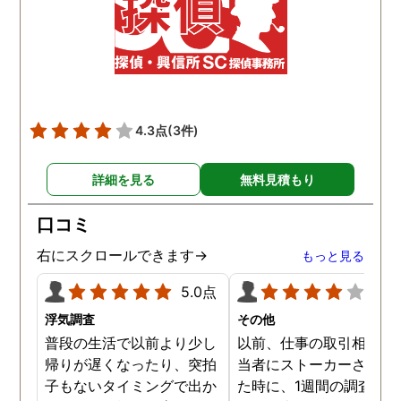
4.3点
(3件)
詳細を見る
無料見積もり
口コミ
右にスクロールできます→
もっと見る
5.0点
4.0
浮気調査
その他
普段の生活で以前より少し
以前、仕事の取引相手の
帰りが遅くなったり、突拍
当者にストーカーされて
子もないタイミングで出か
た時に、1週間の調査依