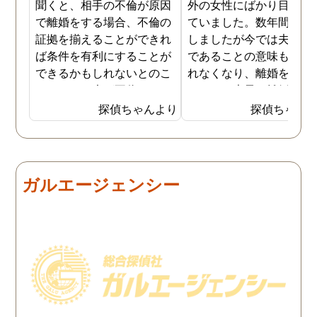
聞くと、相手の不倫が原因
外の女性にばかり目を向
で離婚をする場合、不倫の
ていました。数年間は我
証拠を揃えることができれ
しましたが今では夫と夫
ば条件を有利にすることが
であることの意味も感じ
できるかもしれないとのこ
れなくなり、離婚を決意
とでした。夫が不倫をして
ました。素早く離婚を成
いるのは確実なのですが、
させるためには夫の不倫
探偵ちゃんより
探偵ちゃん
私の証言だけでは効力が弱
証拠を手に入れることが
いようです。弁護士のアド
っ取り早く、探偵に調査
バイスを受け、探偵に不倫
依頼しました。探偵に夫
の証拠を集めてもらうこと
行動パターンを伝え、予
ガルエージェンシー
にしました。夫は私への関
の範囲内で最も成果を上
心など全くありませんの
られそうな調査プランを
で、帰宅せずに外泊するこ
ててもらいました。おか
とはしょっちゅうです。次
で調査費の節約ができま
の休みも休日出勤と称して
たし、夫と離婚をするの
家を空けているので、この
必要な不倫の証拠も手に
日に証拠集めをお願いしま
れることができました。
した。夫が言う休日出勤な