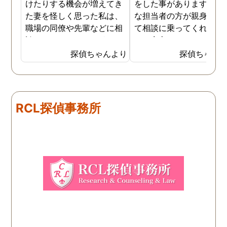
けたりする機会が増えてき
をした事があります。親
た妻を怪しく思った私は、
な担当者の方が親身にな
職場の同僚や先輩などに相
て相談に乗ってくれたた
談していました。 そういっ
め、安心しました。同じ
た相談の回答の一つに調査
うな被害に遭う可能性も
探偵ちゃんより
探偵ちゃん
を依頼することを勧めら
慮し、引越しましたので
れ、私は一度相談してみま
もう大丈夫かと思います
した。 無料相談を受け簡単
に見積もりをもらったとこ
RCL探偵事務所
ろ、それほど財布への負担
はなかったので、軽い気持
ちで依頼してみました。 結
果から言うと黒たったので
複雑ですが感謝していま
す。