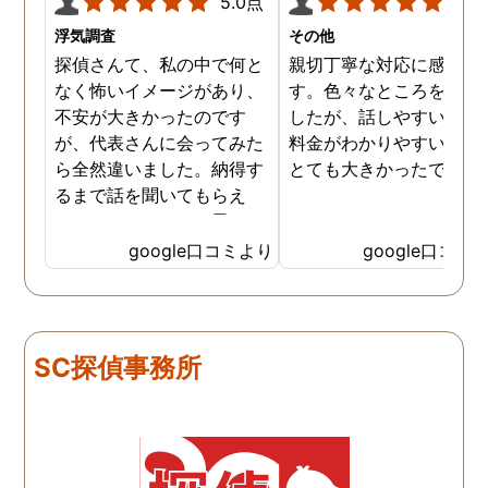
5.0点
5.0
浮気調査
その他
探偵さんて、私の中で何と
親切丁寧な対応に感謝し
なく怖いイメージがあり、
す。色々なところを探し
不安が大きかったのです
したが、話しやすいこと
が、代表さんに会ってみた
料金がわかりやすいこと
ら全然違いました。納得す
とても大きかったです。
るまで話を聞いてもらえ
て、ここならという思いで
依頼しました。代表さんが
google口コミより
google口コミ
私と一緒に戦ってくれてる
感じがして、心強かったで
す。証拠も無事にとれて、
現在離婚調停中です。弁護
SC探偵事務所
士さんも紹介してもらえて
本当に良かったです。