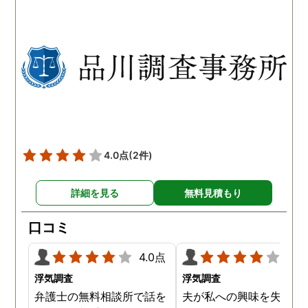
持っていることも分かり、
っていることが判明し、
以前から夫が不倫をしてい
れも複数の男友達と関係
たことが発覚したのです。
持っていることが分かり
私が夫を疑うだけでは夫の
した。想像以上に妻の浮
不倫の実態を知ることがで
の状態が酷かったので、
きませんでしたので、真相
然としてしまいました。
を究明して頂いた探偵には
感謝しかありません。
4.0点
(2件)
詳細を見る
無料見積もり
口コミ
4.0点
4.0
浮気調査
浮気調査
弁護士の無料相談所で話を
夫が私への興味を失くし