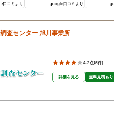
gle口コミより
google口コミより
g
ったです😢
た。
調査センター 旭川事業所
4.2点
(5件)
詳細を見る
無料見積もり