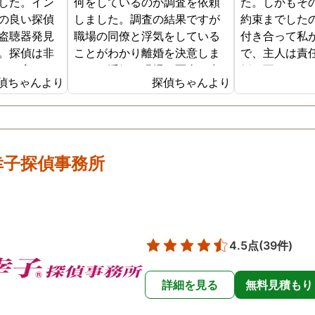
した。イン
何をしているのか調査を依頼
た。しかもそ
の良い探偵
しました。調査の結果ですが
約束までした
盗聴器発見
職場の同僚と浮気をしている
付き合って私
。探偵は非
ことがわかり離婚を決意しま
で、主人は責
で、家の
した。浮気の現場の写真を妻
婚に至りまし
偵ちゃんより
探偵ちゃんより
査してくれ
に突き付けたところ事実を認
程から、私は
3時間ほどで
めたので離婚するための証拠
以前の女性と
盗聴器は見
集めができたので良かったで
なるか不安で
たが、その
す。
でした。マタ
非常に安心
重なり、主人
幸子探偵事務所
した。
関わる女性が
るようになり
で、私は身重
ターネットで
所に主人の浮
4.5点
(39件)
ることにしま
付き合ってい
詳細を見る
無料見積もり
関係を徹底的
ました。探偵