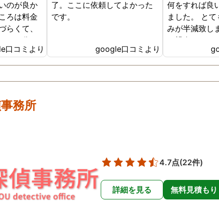
いのが良か
了。ここに依頼してよかった
何をすれば良
ころは料金
です。
ました。 と
づらくて、
みが半減致し
かるか分か
に親身になっ
gle口コミより
google口コミより
g
で、こちら
くださり感謝
 ありがとう
かあったらま
きたいと思い
偵事務所
4.7点
(22件)
詳細を見る
無料見積もり