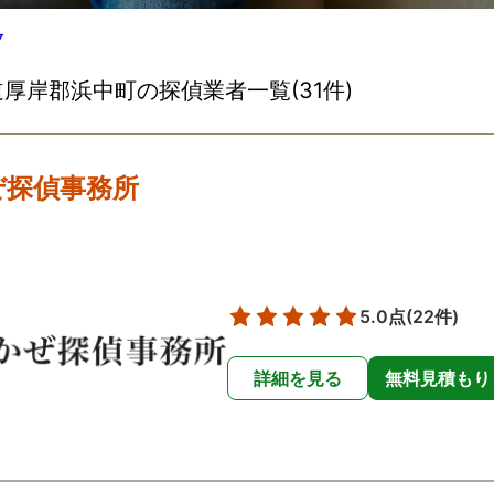
▽
厚岸郡浜中町の探偵業者一覧(31件)
ぜ探偵事務所
5.0点
(22件)
詳細を見る
無料見積もり