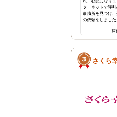
れ、心配になりま
ターネットで評判
事務所を見つけ、
の依頼をしました
常に専門的な態度
探
隅々まで丁寧に調
ました。調査は約
完了し、幸いにも
つかりませんでし
プロセスと説明が
さくら
感を与えてくれま