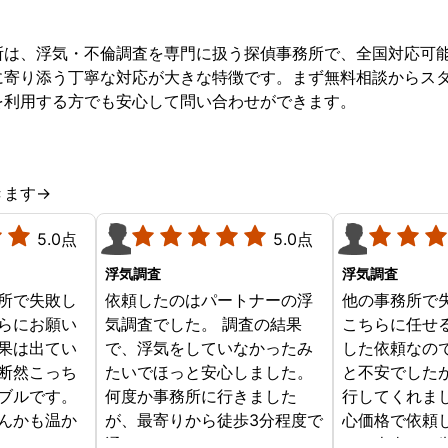
所は、浮気・不倫調査を専門に扱う探偵事務所で、全国対応可
に寄り添う丁寧な対応が大きな特徴です。まず無料相談からス
を利用する方でも安心して問い合わせができます。
きます→
5.0点
5.0点
浮気調査
浮気調査
所で失敗し
依頼したのはパートナーの浮
他の事務所で
らにお願い
気調査でした。 調査の結果
こちらに任せ
果は出てい
で、浮気をしていなかったみ
した依頼なの
断然こっち
たいでほっと安心しました。
と不安でした
ブルです。
何度か事務所に行きました
行してくれま
んかも温か
が、最寄りから徒歩3分程度で
心価格で依頼
じめからこ
通いやすかったです。
す。本当にお