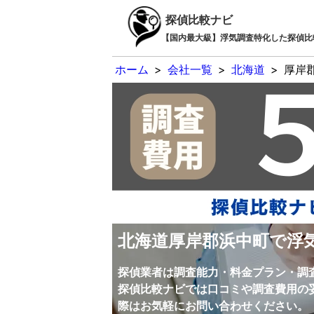
探偵比較ナビ
【国内最大級】浮気調査特化した探偵比
ホーム
>
会社一覧
>
北海道
>
厚岸
北海道厚岸郡浜中町で浮
探偵業者は調査能力・料金プラン・調
探偵比較ナビでは口コミや調査費用の
際はお気軽にお問い合わせください。