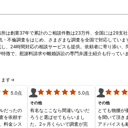
メールでやり
ので、とても
人は女性とは
ようで、会社
る赤ちゃんの
所は創業37年で累計のご相談件数は23万件、全国には29支
りと、私との
浮気・不倫調査をはじめ、さまざまな調査を全国で対応していま
とうと努力し
底し、24時間対応の相談サービスも提供。依頼者に寄り添い、
うです。私は
が特徴で、慰謝料請求や離婚訴訟の専門弁護士紹介も行ってい
れ、三人で幸
く元気が出ま
の探偵事務所
は主人には秘
きます→
す。
5.0点
5.0点
その他
その他
ルだったの
有名なここなら間違いないだ
とても物腰が
査を依頼す
ろうと選ばせてもらいまし
を聞いて頂き
。料金シス
た。2ヶ月くらいで調査が完
アドバイスも