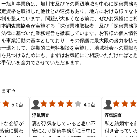
ター旭川事業所は、旭川市及びその周辺地域を中心に探偵業務
認定資格を取得した他社との連携もあり、地方における様々な
体制を整えています。問題が大きくなる前に、ぜひお気軽にご相
日本調査業協会が実施する「探偵業務取扱者」及び「探偵業務
、法律に基づいた業務運営を徹底しています。お客様の個人情
とを事業活動の基本としており、その保護に最大限の努力を払っ
の一環として、定期的に無料相談を実施し、地域社会への貢献
口を見つけるためにも、まずはお気軽にご相談いただければと
お手伝いを全力でさせていただきます。
きます→
5.0点
4.0点
浮気調査
浮気調査
トな会話が
妻が浮気をしていると思い不
私と結婚する
感覚に襲わ
安になり探偵事務所に日中に
付き合ってい