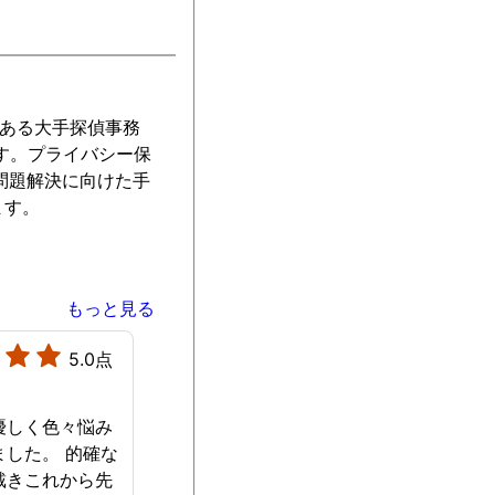
取り可能でした
便利でした。主
関わっていない
でも産まれてく
グッズを調べた
社ある大手探偵事務
関係を良好に保
す。プライバシー保
ていてくれたよ
問題解決に向けた手
不安が解消さ
ます。
せに暮らしてい
した。勿論、こ
を利用したこと
密にしてありま
もっと見る
5.0点
優しく色々悩み
ました。 的確な
戴きこれから先