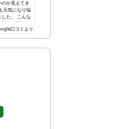
いのか見えてき
ても元気になり悩
ました。 こんな
て話しを聞いて
oogle口コミより
しています。 何
た相談させて頂
ます。