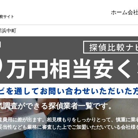
ホーム
会
較サイト
郡浜中町
気調査ができる探偵業者一覧です。
査費用に差が出ます。相見積もりをしっかりとって、慎重に業
妥当性なども厳格に審査した上でご加盟いただいている会社様