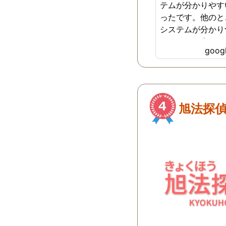
テムが分かりやす
ったです。他のと
システムが分かり
どれだけお金がか
goo
らず不安だったの
で安心しました。
ございました。
旭法探