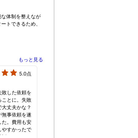
能な体制を整えなが
タートできるため、
もっと見る
5.0点
失敗した依頼を
ることに。失敗
で大丈夫かな？
が無事依頼を遂
した。費用も安
しやすかったで
世話になりまし