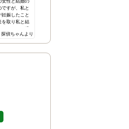
の女性と結婚の
のですが、私と
が妊娠したこと
任を取り私と結
た。こうした過
探偵ちゃんより
主人がまたいつ
よりを戻したく
たまらない日々
ニティブルーも
の全てにおいて
浮気相手に見え
ました。そこ
でしたのでイン
探した探偵事務
気調査を依頼す
した。特に以前
た女性との今の
に調べてもらい
事務所には全て