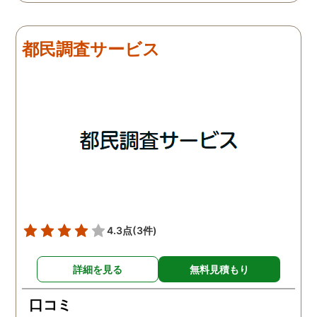
は夫は本当に仕事をしてい
会社での過ごし方を探偵
たそうです。しかし2日
調査をしてもらいました
目、夫は仕事を休みにして
探偵に夫の会社の場所を
都民調査サービス
おり、出張先で女性と1日
え、だいたいの夫の仕事
を過ごしたとのことでし
終わる時間なども伝えま
た。その時点で連絡が入り
た。数日後、夫が張り込
調査は終了し、比較的手ご
調査を行った結果が出た
ろな調査費で夫の不倫の証
いうので、探偵事務所を
拠を手に入れることができ
れました。調査の結果、
ました。
は会社の部下の女性と不
をしていました。帰りは
までほぼ毎日一緒に帰る
うで、たまに2人で会社
早く抜け出しラブホテル
4.3点
(3件)
行くこともあったようで
す。探偵の説明は全て調
詳細を見る
無料見積もり
報告書にも書かれており
写真を確認することもで
口コミ
ました。辛い結果ではあ