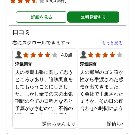
3.6点
(5件)
す。
詳細を見る
無料見積もり
口コミ
右にスクロールできます→
もっと見る
4.0点
4.0
浮気調査
浮気調査
夫の長期出張に関して思う
夫の部屋のゴミ箱から、
ところがあり、追跡調査を
性から手渡された感じの
してもらうことにしまし
モが出てきました。おそ
た。しかし全ての夫の出張
く会社で手渡されたので
期間の全ての日程となると
ょうか、その日の夜の待
予算がかさむので、不倫の
合わせの時間のようなも
証拠が手に入り次第調査を
が書かれていました。こ
打ち切ってもらう契約にし
時になんとなく嫌な予感
探偵ちゃんより
探偵ちゃん
ました。調査初日、その日
したので、夫の身辺調査