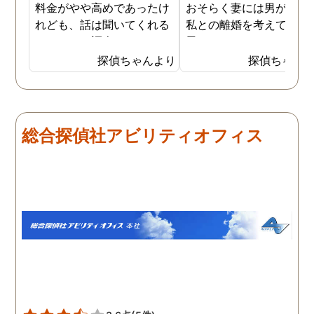
料金がやや高めであったけ
おそらく妻には男がおり
れども、話は聞いてくれる
私との離婚を考えている
しきちんと調査してくれる
思います。そこでどうせ
しで非常に満足していま
婚をするのならと思い、
探偵ちゃんより
探偵ちゃん
す。調査が終わった後もし
の不倫の証拠を押さえて
っかりとサポートしていた
から離婚を提案すること
だき、その節は大変お世話
しました。最近では私が
になりました。さすが調査
みの日に妻は外出するこ
総合探偵社アビリティオフィス
のプロフェッショナルだと
が多く、探偵にもその旨
いう思いです。
伝えて調査プランを立て
もらいました。調査当日
開始直後に探偵から連絡
入り、妻が男とラブホテ
に入って行った瞬間を押
えたとのことでした。あ
りにも結果が出るのが早
て驚きましたが、これで
のイメージ通りに物事を
めて行くことができそう