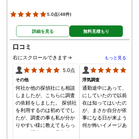
調査を始めて間もなく女性
と会い、そのまま夜まで過
5.0点
(48件)
ごしていたようです。その
間もラブホテルの利用もし
詳細を見る
無料見積もり
たようで、たった一日で不
倫の証拠を揃えることがで
口コミ
きました。
右にスクロールできます→
もっと見る
5.0点
5.0
その他
浮気調査
何社か他の探偵社にも相談
通勤途中にあって、毎日
しましたが、こちらに調査
にしていたので以前から
の依頼をしました。 探偵社
在は知ってはいたのです
を利用するのは初めてでし
が、まさか自分が依頼す
たが、調査の事も私が分か
事になる日が来ようとは
りやすい様に教えてもらっ
何か怖いイメージありま
たり、調査を行う予定日は
たけど、スタッフの方の