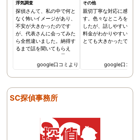
浮気調査
その他
探偵さんて、私の中で何と
親切丁寧な対応に感謝し
なく怖いイメージがあり、
す。色々なところを探し
不安が大きかったのです
したが、話しやすいこと
が、代表さんに会ってみた
料金がわかりやすいこと
ら全然違いました。納得す
とても大きかったです。
るまで話を聞いてもらえ
て、ここならという思いで
依頼しました。代表さんが
google口コミより
google口コミ
私と一緒に戦ってくれてる
感じがして、心強かったで
す。証拠も無事にとれて、
現在離婚調停中です。弁護
SC探偵事務所
士さんも紹介してもらえて
本当に良かったです。