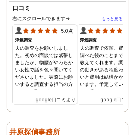
口コミ
右にスクロールできます→
もっと見る
5.0点
5.0
浮気調査
浮気調査
夫の調査をお願いしまし
夫の調査で依頼。費用や
た。初めの面談では緊張し
調べた後のことまで詳し
ましたが、物腰がやわらか
教えてくれます。調査対
い女性で話を色々聞いてく
の動きがある程度わから
ださいました。実際にお願
いと費用は結構かかると
いすると調査する担当の方
います。予定していた時
とのやり取りがメインで、
より過ぎてしまいました
色々不安や心配な事の共有
が、そのまま調査してい
google口コミより
google口コミ
をしてくれました。探偵の
だき、しっかり証拠取れ
方に依頼となると丸投げで
した。あ、もちろん過ぎ
お願いするイメージでした
分は追加料金払いました
が、二人三脚で協力しあい
調査が終わって今後どう
井原探偵事務所
ながら、進めて行った感じ
るかの相談もしっかりし