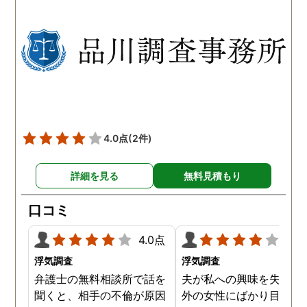
以前から夫が不倫をしてい
れも複数の男友達と関係
たことが発覚したのです。
持っていることが分かり
私が夫を疑うだけでは夫の
した。想像以上に妻の浮
不倫の実態を知ることがで
の状態が酷かったので、
きませんでしたので、真相
然としてしまいました。
を究明して頂いた探偵には
感謝しかありません。
4.0点
(2件)
詳細を見る
無料見積もり
口コミ
4.0点
4.0
浮気調査
浮気調査
弁護士の無料相談所で話を
夫が私への興味を失くし
聞くと、相手の不倫が原因
外の女性にばかり目を向