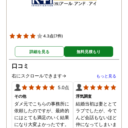
数回おさえることができと
ねと温かい言葉までかけ
ても助かりました。 経験と
くださりました。鈴木さ
知識も絶大な信頼がおけま
に相談して本当に良かっ
した。 対応力の速さも素晴
です。今回は依頼せず解
らしいです。 また、さまざ
しましたが、今後何かあ
4.3点
(7件)
まな事情も汲んでくださ
たときは迷わず鈴木さん
り、私の精神的なフォロー
お願いしたいと思ってお
詳細を見る
無料見積もり
だけでなく、その後の弁護
ます。本当にありがとう
士の紹介やアドバイスもし
ざいました。
口コミ
ていただき、これから夫と
闘う自信もつきました。 本
右にスクロールできます→
もっと見る
当にMJリサーチさんにそ
5.0点
5.0
して代表の方に出会えてよ
かったと思いました。 今度
その他
浮気調査
お会いできる時は、いい報
ダメ元でこちらの事務所に
結婚当初は妻ととてもラ
告ができるようにしたいで
依頼したのですが、最終的
ラブでしたが、今ではほ
す。
にはとても満足のいく結果
んど会話もないほど険悪
になり大変よかったです。
仲になってしまいました