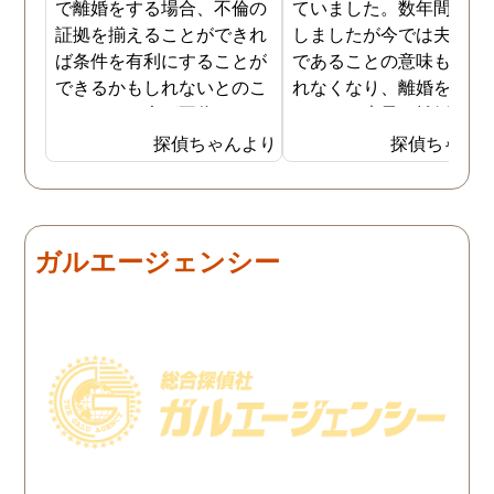
で離婚をする場合、不倫の
ていました。数年間は我
証拠を揃えることができれ
しましたが今では夫と夫
ば条件を有利にすることが
であることの意味も感じ
できるかもしれないとのこ
れなくなり、離婚を決意
とでした。夫が不倫をして
ました。素早く離婚を成
いるのは確実なのですが、
させるためには夫の不倫
探偵ちゃんより
探偵ちゃん
私の証言だけでは効力が弱
証拠を手に入れることが
いようです。弁護士のアド
っ取り早く、探偵に調査
バイスを受け、探偵に不倫
依頼しました。探偵に夫
の証拠を集めてもらうこと
行動パターンを伝え、予
ガルエージェンシー
にしました。夫は私への関
の範囲内で最も成果を上
心など全くありませんの
られそうな調査プランを
で、帰宅せずに外泊するこ
ててもらいました。おか
とはしょっちゅうです。次
で調査費の節約ができま
の休みも休日出勤と称して
たし、夫と離婚をするの
家を空けているので、この
必要な不倫の証拠も手に
日に証拠集めをお願いしま
れることができました。
した。夫が言う休日出勤な
どは真っ赤な嘘で、探偵が