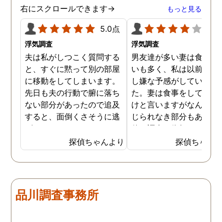
ましたが、真実を知るこ
右にスクロールできます→
もっと見る
ができて良かったです。
5.0点
4.0
浮気調査
浮気調査
夫は私がしつこく質問する
男友達が多い妻は食事の
と、すぐに黙って別の部屋
いも多く、私は以前から
に移動をしてしまいます。
し嫌な予感がしていまし
先日も夫の行動で腑に落ち
た。妻は食事をしている
ない部分があったので追及
けと言いますがなんとも
すると、面倒くさそうに逃
じられなき部分もあり、
げてしまいました。そこで
偵に調査を依頼しました
探偵に夫の行動について調
妻は定期的に男友達と食
探偵ちゃんより
探偵ちゃん
査をしてもらうと、やはり
に出かけているため、調
私の想像通り女と頻繁に会
日は簡単に決めることが
っていることが分かりまし
きました。そして調査の
た。さらに探偵が入手した
果、妻が男友達と食事だ
品川調査事務所
証拠から二人が肉体関係を
ではなくラブホテルにも
持っていることも分かり、
っていることが判明し、