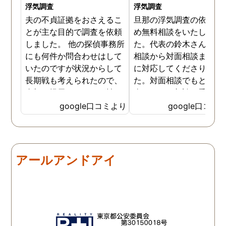
浮気調査
浮気調査
夫の不貞証拠をおさえるこ
旦那の浮気調査の依頼の
とが主な目的で調査を依頼
め無料相談をいたしまし
しました。 他の探偵事務所
た。代表の鈴木さんが電
にも何件か問合わせはして
相談から対面相談まです
いたのですが状況からして
に対応してくださりまし
長期戦も考えられたので、
た。対面相談でもとても
金額を提示されそれが払え
身になって相談に乗って
ないとそもそも相談もでき
ださりすぐに契約といっ
google口コミより
google口コミ
ない状態でした。 そんな中
こともなく金銭的な問題
ダメ元で同じ相談をした
ありましたので相談して
ら、代表の方が素早く対応
らでいいよと快く言って
してくださり、そして私が
さりました。結果として
アールアンドアイ
持ってる情報から的確にア
貞行為の確たる写真が出
ドバイスもしてくださいま
きたため依頼はせず示談
した。当日の調査も私のよ
進みましたが、依頼をし
みよりも先をよみ夫の行動
いないのにも関わらずそ
を予想しながら調査してく
後どうですか？と連絡ま
れて、実際に不貞の現場も
して下さり応援してるか