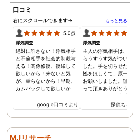
が、長年の経験とプロの対
口コミ
応力を持ってして、見事に
証拠を掴んでくれました。
右にスクロールできます→
もっと見る
調査内容も料金も納得。何
より、信頼できます。 私
5.0点
5.0
に、一歩踏み出す勇気と戦
浮気調査
浮気調査
う力を与えてくれた旭法さ
絶対に許さない！浮気相手
主人の浮気相手は、以前
んには感謝しています。
と不倫相手を社会的制裁与
らうすうす気がついてい
える！関係修復、復縁して
した。手を切らせたくて
欲しいから！来ないと気
拠をほしくて、原一さん
が、乗らないから！早期、
お願いしました。証拠を
カムバックして欲しいか
って頂きありがとうござ
ら！
ました。やはり大手の会
は違いますね。
google口コミより
探偵ちゃん
MJリサーチ