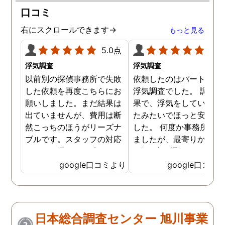
口コミ
右にスクロールできます→
もっと見る
5.0点
5.0
浮気調査
浮気調査
以前別の探偵事務所で失敗
依頼したのはパートナー
した依頼を再度こちらにお
浮気調査でした。 調査の
願いしました。まだ結果は
果で、浮気をしていなか
出ていませんが、費用は断
たみたいでほっと安心し
然こっちのほうがリーズナ
した。 何度か事務所に行
ブルです。スタッフの対応
ましたが、最寄りから徒
なんかも温かみを感じま
3分程度で通いやすかっ
す。はじめからこちらにす
です。
google口コミより
google口コミ
ればよかったです😢 …
日本総合調査センター 旭川事業