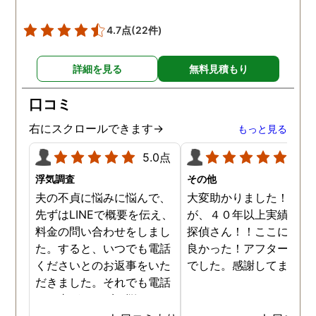
4.7点
(22件)
詳細を見る
無料見積もり
口コミ
右にスクロールできます→
もっと見る
5.0点
5.0
浮気調査
その他
夫の不貞に悩みに悩んで、
大変助かりました！！さ
先ずはLINEで概要を伝え、
が、４０年以上実績のあ
料金の問い合わせをしまし
探偵さん！！ここに頼ん
た。すると、いつでも電話
良かった！アフターも完
くださいとのお返事をいた
でした。感謝してます。
だきました。それでも電話
する事ができずに悩んでい
ると、何度か、私を心配し