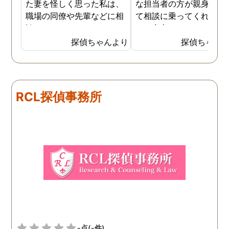
た妻を怪しく思った私は、
な担当者の方が親身にな
職場の同僚や先輩などに相
て相談に乗ってくれたた
談していました。 そういっ
め、安心しました。同じ
た相談の回答の一つに調査
うな被害に遭う可能性も
探偵ちゃんより
探偵ちゃん
を依頼することを勧めら
慮し、引越しましたので
れ、私は一度相談してみま
もう大丈夫かと思います
した。 無料相談を受け簡単
に見積もりをもらったとこ
RCL探偵事務所
ろ、それほど財布への負担
はなかったので、軽い気持
ちで依頼してみました。 結
果から言うと黒たったので
複雑ですが感謝していま
す。
-点
(-件)