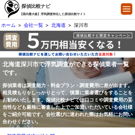
探偵比較ナビ
【国内最大級】浮気調査特化した探偵比較サイト
ホーム
>
会社一覧
>
北海道
>
深川市
北海道深川市で浮気調査ができる探偵業者一覧
です。
探偵業者は調査能力・料金プラン・調査費用に差が出ます。
相見積もりをしっかりとって、慎重に業者選びをすることを
お勧めいたします。探偵比較ナビでは口コミや調査費用の妥
当性なども厳格に審査した上でご加盟いただいている会社様
をご紹介可能です。会社選びに迷われた際はお気軽にお問い
合わせください。