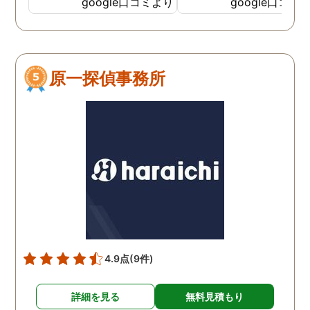
google口コミより
google口コミ
てくださっていることが伝
わってくるLINEをいただき
ました。そして電話をして
みると、旭法さんの第一声
原一探偵事務所
は、「奥さん、ちゃんと食
べれてますか？ちゃんと眠
れてますか？」でした。こ
の言葉が印象的で、私は旭
法さんに調査を依頼するこ
とにしました。 旭法さん
は、何度も何度も私の相談
にのってくれ、折々に適切
なアドバイスをしてくれま
した。誰にも話せないし相
談もできなかった私を救っ
4.9点
(9件)
てくれたのは、紛れもなく
旭法さんです。 調査場所が
詳細を見る
無料見積もり
旭川市外の時もありました