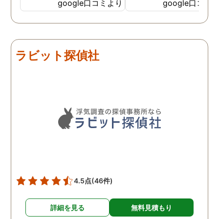
私の希望を聞いてもらいつ
応も良く、安心して相談
google口コミより
google口コミ
つ、探偵さんのご意見も取
きました。 調査後に弁護
り入れ、細かく打ち合わせ
さんも紹介していただき
をして決めてもらいまし
バッチリ慰謝料請求出来
た。調査を行った日はその
した！ありがとうござい
ラビット探偵社
日の報告を入れてくれたり
した！
としっかり調査をやってく
れているのが伝わりました
し、調査日以外でも相談を
聞いて頂いたりと精神的に
も助かりました。 報告書や
調査の動画を見せてもらっ
た時の衝撃は…リアルな映
像作品みたいでした。 調査
終了後も弁護士の紹介等の
ケアもしてもらったり色々
4.5点
(46件)
とお世話になりました！
詳細を見る
無料見積もり