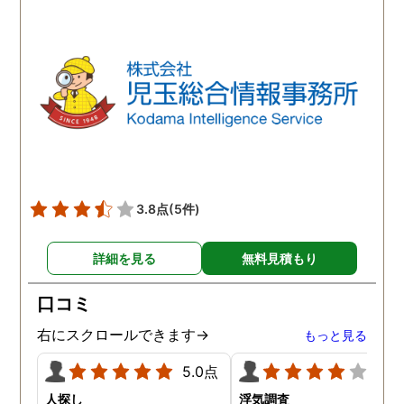
ほか簡単で、調査内容や調
ば、夫のことはもちろん
査費に納得ができれば希望
気相手の女のことも許す
日に調査を開始してくれる
とができません。調査の
とのこと。旦那の行動が怪
果、夫は浮気はしていま
しいと思われる日に調査を
んでしたがやはり女性か
依頼すると、数日後には調
の人気は凄いらしく、頻
査報告書を仕上げてくれて
に食事の誘いなどを受け
いました。探偵の調査と言
いるようです。たまにこ
うものがどのようなものな
して浮気調査をして、確
のかワクワクしながら探偵
をしておいた方が良いか
3.8点
(5件)
社に向かうと、旦那の浮気
しれないとアドバイスを
の実態がレポートや写真、
て頂きました。
詳細を見る
無料見積もり
動画データで明らかにされ
ていました。お試しのつも
口コミ
りで依頼した浮気調査でし
たが、想像以上に精度に正
右にスクロールできます→
もっと見る
直驚かされました。
5.0点
4.0
人探し
浮気調査