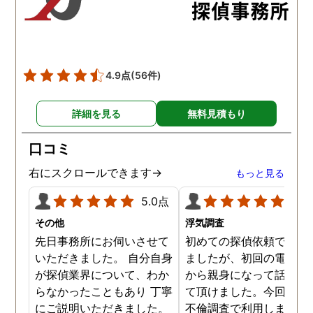
た。調査では夫が不倫相
の自宅に頻繁に訪れる様
が明らかにされ、客観的
見ても不倫を疑いようの
い証拠も集めてくれまし
4.9点
(56件)
た。その間に姉は弁護士
務所に関しても調べてく
詳細を見る
無料見積もり
ていて、周りの人たちの
かげで夫と離婚ができそ
口コミ
です。
右にスクロールできます→
もっと見る
5.0点
5.0
その他
浮気調査
先日事務所にお伺いさせて
初めての探偵依頼で緊張
いただきました。 自分自身
ましたが、初回の電話相
が探偵業界について、わか
から親身になって話を聞
らなかったこともあり 丁寧
て頂けました。今回、夫
にご説明いただきました。
不倫調査で利用しました