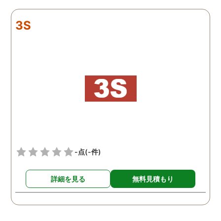
リアルタイムで都度報告が
査が雑ということも一切
来ていました。 担当の人も
く、むしろ期待以上に細
3S
丁寧で報告内容もわかりや
く調査・報告してくれた
すかったです。 全国に展開
実際の調査状況をリアル
されているという点も強み
イムで知れるのはかなり
ですね。
い。
-点
(-件)
詳細を見る
無料見積もり