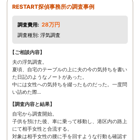
た。
RESTART探偵事務所の調査事例
28万円
調査費用:
調査種別: 浮気調査
【ご相談内容】
夫の浮気調査。
夏頃、自宅のテーブルの上に夫の今の気持ちを書い
た日記のようなノートがあった。
中には女性への気持ちを綴ったものだった。一度問
い詰めた際...
【調査内容と結果】
自宅から調査開始。
子供を預けた後、車に乗って移動し、港区内の路上
にて相手女性と合流する。
対象は相手女性の腰に手を回すような行動も確認す