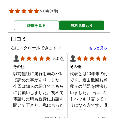
5.0点
(3件)
詳細を見る
無料見積もり
口コミ
右にスクロールできます→
もっと見る
5.0点
5.0
その他
その他
以前他社に尾行を頼みバレ
代表とは10年来の付き合
て諦めた事がありました。
です。過去数回お願いし
今回は知人の紹介でこちら
数々の問題を解決しても
にお願いしました。初めて
いました。 言いづらいこ
電話した時も親身にお話を
もハッキリ言ってくれて
聞いて下さり、私に合った
りになる方です。 調査報
プランで15日位かけて調査
書の写真もいつも驚かさ
してもらいました。 噂通り
てどうやって撮ったのか