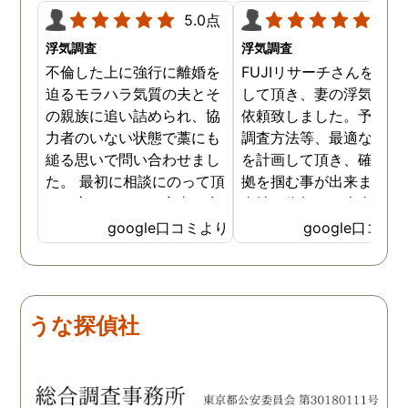
5.0点
5.0
浮気調査
浮気調査
不倫した上に強行に離婚を
FUJIリサーチさんをご紹
迫るモラハラ気質の夫とそ
して頂き、妻の浮気調査
の親族に追い詰められ、協
依頼致しました。予算か
力者のいない状態で藁にも
調査方法等、最適なやり
縋る思いで問い合わせまし
を計画して頂き、確実な
た。 最初に相談にのって頂
拠を掴む事が出来ました
いた方も、とても率直に意
当社に依頼して本当に良
見を言っていただき、また
ったと実感しております
google口コミより
google口コミ
費用面も正直に答えていた
依頼中にはいろいろな相
だき、私の望む結果を得る
も聞いて頂き、救われる
ためには、決して安いとは
が多々ありました。大変
言えないですが、それでも
謝しております。 私と同
うな探偵社
少しでも低く抑えるアドバ
様な状況の方々には是非
イスもいただき、納得して
FUJIリサーチさんへの依
依頼させていただきまし
をお勧め致します。 今後
た。 調査も私の望む結果を
何かありましたらご相談