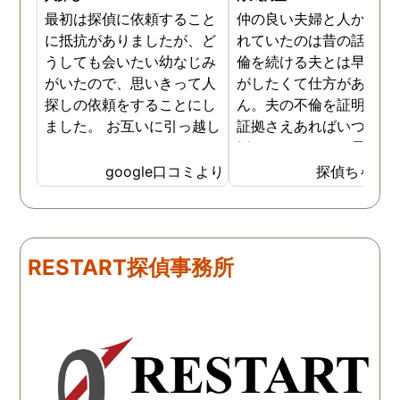
最初は探偵に依頼すること
仲の良い夫婦と人から言
に抵抗がありましたが、ど
れていたのは昔の話で、
うしても会いたい幼なじみ
倫を続ける夫とは早く離
がいたので、思いきって人
がしたくて仕方がありま
探しの依頼をすることにし
ん。夫の不倫を証明でき
ました。 お互いに引っ越し
証拠さえあればいつでも
していましたし、わかって
婚ができるのにと愚痴を
いる情報も少なかったの
ぼしていると、姉が探偵
google口コミより
探偵ちゃん
で、難しいかなと思ってい
不倫の証拠集めを依頼し
たのですが、見事に探して
くれました。探偵事務所
下さり、再会する事が出来
さんざん夫の愚痴を言っ
ました。うれしくてお互い
にも関わらず、相談員の
RESTART探偵事務所
に涙の再会でした。 対応し
は嫌な顔一つせず私の話
て下さった方も丁寧で、安
聞いてくれました。それ
心して相談出来ました。 児
ら本題の調査に関しての
玉総合情報事務所さんに依
になり、費用に関しても
頼させていただき本当に良
明な点が全くないほどし
かったです。
かりと説明をしてくれま