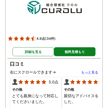
夫との離婚で、亭主関白
夫を黙らせるには最も有
的な方法だと信じていま
す。
4.8点
(34件)
詳細を見る
無料見積もり
口コミ
右にスクロールできます→
もっと見る
5.0点
5.0
その他
その他
とても親身になって対応し
親切なアドバイスを頂き
てくださいました。
した。