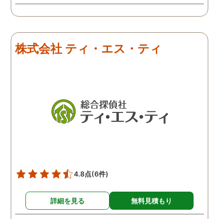
う冷めていることがわかっ
たので、離婚しようという
ことになりました。探偵は
きっちりと仕事をしてくれ
株式会社 ティ・エス・ティ
るので、浮気を疑って心配
な人は一度依頼してみるこ
とをおすすめします。
4.8点
(6件)
詳細を見る
無料見積もり