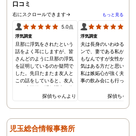
口コミ
右にスクロールできます→
もっと見る
5.0点
5.0
浮気調査
浮気調査
旦那に浮気をされたという
夫は長身のいわゆるイケ
話をよく耳にしますが、皆
ンで、妻である私が言う
さんどのように旦那の浮気
もなんですが女性からの
を証明しているのか疑問で
気はある方だと思います
した。先日たまたま友人と
私は嫉妬心が強く夫には
この話をしていると、友人
事の飲み会にも行ってほ
は一度探偵に浮気調査を依
くないほどですが、先日
頼したことがあるとのこと
いに探偵に夫の浮気調査
探偵ちゃんより
探偵ちゃん
でした。その手があったか
依頼してしまいました。
と思い、普段私も旦那の浮
んなことが夫にバレたら
気を疑っているので、早速
蔑されてしまうかもしれ
依頼してみることにしまし
せんが、万が一夫が浮気
児玉総合情報事務所
た。探偵への依頼は思いの
しているようなことがあ