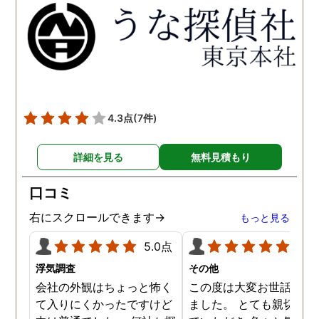
得るべく、尽力して頂き、
せて頂きたいと思います
密に連絡をいただきなが
ら、丁寧に対応してくださ
いました。 おかげで、とて
も充分な調査結果をいただ
きました。 サポートの方
も、不安で日々辛い気持ち
4.3点
(7件)
で過ごしていた私に親身に
対応して頂いた上に、かな
詳細を見る
無料見積もり
り迅速に弁護士に関するア
ドバイスを頂き繋いで下さ
口コミ
った事、本当に感謝してい
ます。
右にスクロールできます→
もっと見る
5.0点
5.0
浮気調査
その他
会社の外観はちょっと怖く
この度は大変お世話にな
て入りにくかったですけど
ました。 とても親切に接