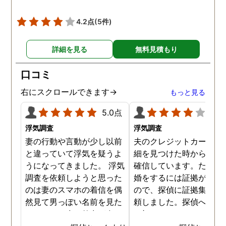
4.2点
(5件)
詳細を見る
無料見積もり
口コミ
右にスクロールできます→
もっと見る
5.0点
4.0
浮気調査
浮気調査
妻の行動や言動が少し以前
夫のクレジットカードの
と違っていて浮気を疑うよ
細を見つけた時から不倫
うになってきました。 浮気
確信しています。ただ、
調査を依頼しようと思った
婚をするには証拠が乏し
のは妻のスマホの着信を偶
ので、探偵に証拠集めを
然見て男っぽい名前を見た
頼しました。探偵への依
からです。少し外出が多く
は初めてではないので無
なり帰りも遅くなっていて
相談まではスムーズに進