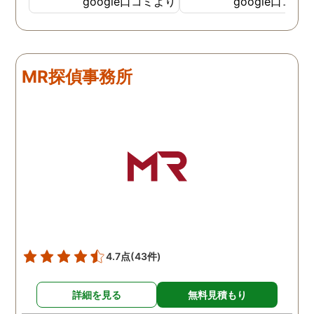
google口コミより
google口コミ
調査も細かく、こんな所ま
くと面白い話し聞かせて
でしっかり撮ってくれたん
れますね。 問題がない方
だなと驚きました。 この証
いいんですがまた何かあ
拠で旦那と今後の話しが早
たらお願いします。
MR探偵事務所
く進みそうです。また結果
はご連絡します。 知識豊富
で本当に色々と教えてくだ
さり、よくないことはしっ
かり注意してくださる方で
した。本当に感謝してま
す。また分からない事があ
りましたらご連絡するかも
しれませんが、よろしくお
願いします。 この度はあり
がとうございました！！
4.7点
(43件)
詳細を見る
無料見積もり