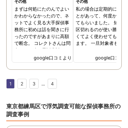
その他
その他
まずは何処にたのんでよい
私の場合は定期的に頼む
かわからなかったので、ネ
とがあって、何度か調査
ットでよく見る大手探偵事
てもらいました。 短時間
務所に初めは話を聞きに行
区切れるのが使い勝手が
ったのですがあまりに高額
くてよく使わせてもらっ
で断念。 コレクトさんは問
ます。 一旦対象者も落ち
合せした時の電話応対がと
いたみたいなのでしばら
ても誠実な感じが伝わって
様子を見たいと思います
google口コミより
google口コミ
きたので3社目で伺いまし
様子を見て動きそうなら
た。 各社特徴はありました
の時はまた尾行をお願い
が話す内容や値段設定に納
ます。
1
2
3
...
4
得できたので試しにたのん
でみることにしました。 辞
めた社員による情報漏洩の
法的証拠を集める内容でし
東京都練馬区で浮気調査可能な探偵事務所の
たが成果はだしてくれまし
調査事例
たね。 終始気持ちの良い取
引ができる探偵社さんでし