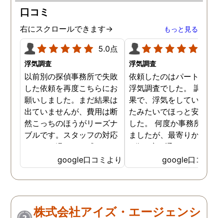
口コミ
右にスクロールできます→
もっと見る
5.0点
5.0
浮気調査
浮気調査
以前別の探偵事務所で失敗
依頼したのはパートナー
した依頼を再度こちらにお
浮気調査でした。 調査の
願いしました。まだ結果は
果で、浮気をしていなか
出ていませんが、費用は断
たみたいでほっと安心し
然こっちのほうがリーズナ
した。 何度か事務所に行
ブルです。スタッフの対応
ましたが、最寄りから徒
なんかも温かみを感じま
3分程度で通いやすかっ
す。はじめからこちらにす
です。
google口コミより
google口コミ
ればよかったです😢 …
株式会社アイズ・エージェンシ