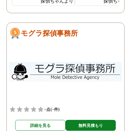
探偵ちゃんより
探偵ちゃん
外で男と密会しているので
ました。しかし追加調査
はないかと思い始めまし
調査を失敗した時対処な
た。 探偵には妻が外でどん
の説明が不十分で、安心
な男と会っているのかを調
て依頼はできませんでし
モグラ探偵事務所
べてもらいました。１週間
た。面倒でしたが仕方な
ほど経ち、妻の帰りが遅く
2社目に無料相談で伺う
なったことがあり、探偵か
と、こちらは十分信頼で
らもその日の妻の行動がわ
る探偵社でした。探偵社
かったと連絡がありまし
中にもあくどい業者がい
た。自分よりも10歳以上年
らしいので、依頼の際は
下の20代の男性と会い、し
くつか話を聞きに行った
かも車の中でキスをしてい
が良いと思います。
る写真を証拠として見るこ
とになりました。 結局弁護
士に依頼し、その証拠が元
-点
(-件)
で離婚となりました。 妻は
反省して男とは別れたよう
詳細を見る
無料見積もり
でしたが、お互い愛情はも