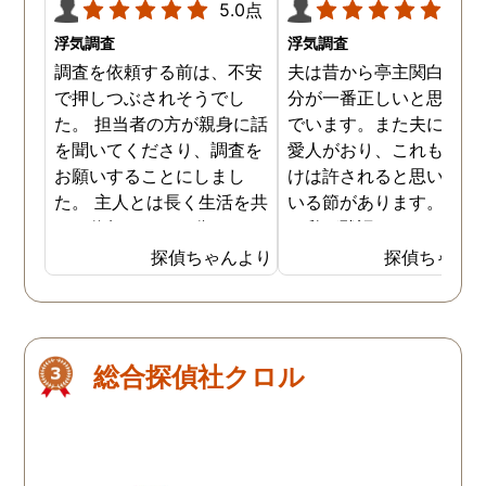
5.0点
5.0
浮気調査
浮気調査
調査を依頼する前は、不安
夫は昔から亭主関白で、
で押しつぶされそうでし
分が一番正しいと思い込
た。 担当者の方が親身に話
でいます。また夫には長
を聞いてくださり、調査を
愛人がおり、これも自分
お願いすることにしまし
けは許されると思い込ん
た。 主人とは長く生活を共
いる節があります。もち
にし信頼していた分、とて
ん私が黙認しているだけ
も悔しい結果となってしま
で、良しとしているわけ
探偵ちゃんより
探偵ちゃん
い残念です。 子ども達の
はありません。しかし最
為、私自身の為にも結果を
では私にも知恵がつき、
受け入れ、前に進むことを
の不倫の証拠を集め始め
決断しました。 私一人では
した。定期的に探偵にも
総合探偵社クロル
解決できなかったので、協
頼をしており、これで夫
力していただき大変感謝し
不倫を客観的に証明する
ています。
ともできる状態になって
ます。もちろん私の目的