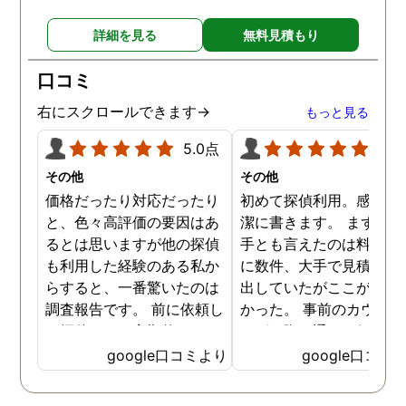
詳細を見る
無料見積もり
口コミ
右にスクロールできます→
もっと見る
5.0点
5.0
その他
その他
価格だったり対応だったり
初めて探偵利用。感想を
と、色々高評価の要因はあ
潔に書きます。 まず、決
るとは思いますが他の探偵
手とも言えたのは料金。 
も利用した経験のある私か
に数件、大手で見積もり
らすると、一番驚いたのは
出していたがここが一番
調査報告です。 前に依頼し
かった。 事前のカウンセ
た探偵では、定期的にまと
ングの際の通りの価格で
めて報告がくる為なかなか
途中での追加料金なども
google口コミより
google口コミ
実際の現状を把握するのが
く安心してお任せできた
難しかったですが、ここは
由のひとつ。 かと言って