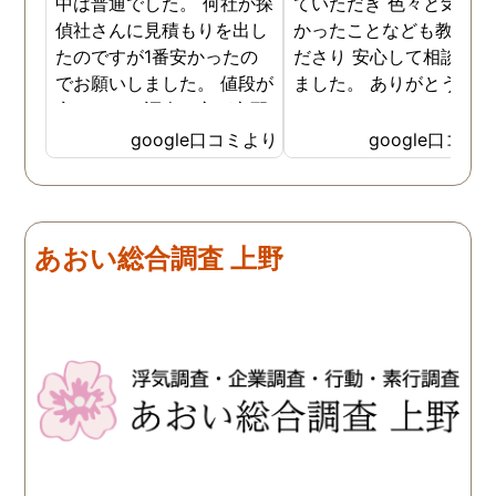
中は普通でした。 何社か探
ていただき 色々と気付か
偵社さんに見積もりを出し
かったことなども教えて
たのですが1番安かったの
ださり 安心して相談がで
でお願いしました。 値段が
ました。 ありがとうござ
安いので、調査の方が心配
ました。
でしたがしっかり浮気の証
google口コミより
google口コミ
拠を押さえて頂けました。
ありがとう御座いました。
前に進めます。 もう2度と
探偵に頼む事のない人生を
あおい総合調査 上野
歩みますね(笑)