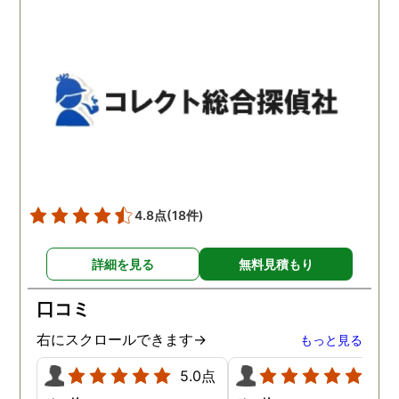
わかりませんが、東京駅前
自体がめちゃくちゃ早い
相談室では調査後もメンタ
し、その後のフォローも
ルが不安定になってしまっ
厚いのでこの値段出して
た私のケアをしっかりして
も東京駅前相談室にお願
くださったおかげで、今は
して良かったと思ってい
元気に過ごせています。
す。
4.8点
(18件)
詳細を見る
無料見積もり
口コミ
右にスクロールできます→
もっと見る
5.0点
5.0