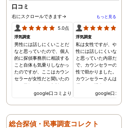
口コミ
右にスクロールできます→
もっと見る
5.0点
5.0
浮気調査
浮気調査
男性には話しにくいことだ
私は女性ですが、やはり
なと思っていたので、個人
性には話しにくいな。。
的に探偵事務所に相談する
と思っていた内容だった
こと自体も気乗りしなかっ
で、カウンセラーの方が
たのですが、ここはカウン
性で助かりました。MR
セラーが女性だと聞いたの
カウンセラーさんはすご
で、勇気を出して相談して
優しくて親身になって話
みることにしました。感極
聞いてくれるので思わず
google口コミより
google口コミ
まって泣いてしまったり、
を流して話してしまいま
感情が表に出すぎてしまう
た。それほど自分がずっ
私にも温かく寄り添ってく
不安だったのを再確認し
ださったので安心して悩み
した、調査料金は決して
総合探偵・民事調査コレクト
を話せました。他はどうか
いとは言えませんが、調