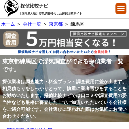
探偵比較ナビ
【国内最大級】浮気調査特化した探偵比較サイト
ホーム
>
会社一覧
>
東京都
>
練馬区
東京都練馬区で浮気調査ができる探偵業者一覧
です。
探偵業者は調査能力・料金プラン・調査費用に差が出ます。
相見積もりをしっかりとって、慎重に業者選びをすることを
お勧めいたします。探偵比較ナビでは口コミや調査費用の妥
当性なども厳格に審査した上でご加盟いただいている会社様
をご紹介可能です。会社選びに迷われた際はお気軽にお問い
合わせください。