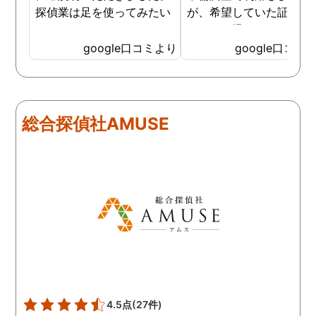
探偵業は足を使ってみたい
が、希望していた証拠を
なイメージがありましたが
っかりと撮ってもらうこ
SNSなどの知識も豊富で、
が出来ました。調査中も
google口コミより
google口コミ
色んな視点から対応されて
動きがある度に細かく報
います。 他の口コミにもあ
してくださり、安心しま
るように、他事務所より料
た。調査当日の夫の動き
金が安く明確で親身になっ
読めない中、柔軟に対応
総合探偵社AMUSE
て対応いただける探偵さん
てくださったこと、本当
です。
感謝しています。 あの日
気を出して電話して良か
た！と心から思っていま
す。
4.5点
(27件)