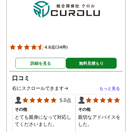
夫との離婚で、亭主関白
夫を黙らせるには最も有
的な方法だと信じていま
す。
4.8点
(34件)
詳細を見る
無料見積もり
口コミ
右にスクロールできます→
もっと見る
5.0点
5.0
その他
その他
とても親身になって対応し
親切なアドバイスを頂き
てくださいました。
した。