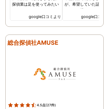
探偵業は足を使ってみたい
が、希望していた証拠を
なイメージがありましたが
っかりと撮ってもらうこ
SNSなどの知識も豊富で、
が出来ました。調査中も
google口コミより
google口コミ
色んな視点から対応されて
動きがある度に細かく報
います。 他の口コミにもあ
してくださり、安心しま
るように、他事務所より料
た。調査当日の夫の動き
金が安く明確で親身になっ
読めない中、柔軟に対応
総合探偵社AMUSE
て対応いただける探偵さん
てくださったこと、本当
です。
感謝しています。 あの日
気を出して電話して良か
た！と心から思っていま
す。
4.5点
(27件)