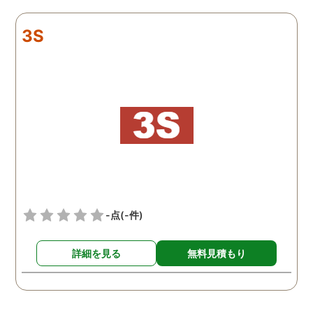
リアルタイムで都度報告が
査が雑ということも一切
来ていました。 担当の人も
く、むしろ期待以上に細
3S
丁寧で報告内容もわかりや
く調査・報告してくれた
すかったです。 全国に展開
実際の調査状況をリアル
されているという点も強み
イムで知れるのはかなり
ですね。
い。
-点
(-件)
詳細を見る
無料見積もり