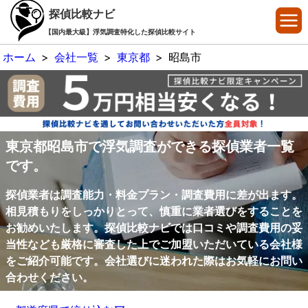
探偵比較ナビ
【国内最大級】浮気調査特化した探偵比較サイト
ホーム
>
会社一覧
>
東京都
>
昭島市
東京都昭島市で浮気調査ができる探偵業者一覧
です。
探偵業者は調査能力・料金プラン・調査費用に差が出ます。
相見積もりをしっかりとって、慎重に業者選びをすることを
お勧めいたします。探偵比較ナビでは口コミや調査費用の妥
当性なども厳格に審査した上でご加盟いただいている会社様
をご紹介可能です。会社選びに迷われた際はお気軽にお問い
合わせください。