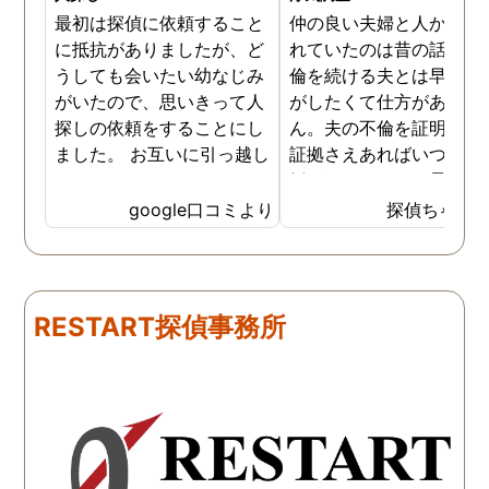
最初は探偵に依頼すること
仲の良い夫婦と人から言
に抵抗がありましたが、ど
れていたのは昔の話で、
うしても会いたい幼なじみ
倫を続ける夫とは早く離
がいたので、思いきって人
がしたくて仕方がありま
探しの依頼をすることにし
ん。夫の不倫を証明でき
ました。 お互いに引っ越し
証拠さえあればいつでも
していましたし、わかって
婚ができるのにと愚痴を
いる情報も少なかったの
ぼしていると、姉が探偵
google口コミより
探偵ちゃん
で、難しいかなと思ってい
不倫の証拠集めを依頼し
たのですが、見事に探して
くれました。探偵事務所
下さり、再会する事が出来
さんざん夫の愚痴を言っ
ました。うれしくてお互い
にも関わらず、相談員の
RESTART探偵事務所
に涙の再会でした。 対応し
は嫌な顔一つせず私の話
て下さった方も丁寧で、安
聞いてくれました。それ
心して相談出来ました。 児
ら本題の調査に関しての
玉総合情報事務所さんに依
になり、費用に関しても
頼させていただき本当に良
明な点が全くないほどし
かったです。
かりと説明をしてくれま