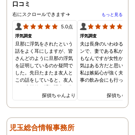
口コミ
右にスクロールできます→
もっと見る
5.0点
5.0
浮気調査
浮気調査
旦那に浮気をされたという
夫は長身のいわゆるイケ
話をよく耳にしますが、皆
ンで、妻である私が言う
さんどのように旦那の浮気
もなんですが女性からの
を証明しているのか疑問で
気はある方だと思います
した。先日たまたま友人と
私は嫉妬心が強く夫には
この話をしていると、友人
事の飲み会にも行ってほ
は一度探偵に浮気調査を依
くないほどですが、先日
頼したことがあるとのこと
いに探偵に夫の浮気調査
探偵ちゃんより
探偵ちゃん
でした。その手があったか
依頼してしまいました。
と思い、普段私も旦那の浮
んなことが夫にバレたら
気を疑っているので、早速
蔑されてしまうかもしれ
依頼してみることにしまし
せんが、万が一夫が浮気
児玉総合情報事務所
た。探偵への依頼は思いの
しているようなことがあ