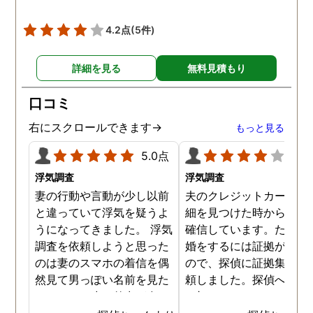
4.2点
(5件)
詳細を見る
無料見積もり
口コミ
右にスクロールできます→
もっと見る
5.0点
4.0
浮気調査
浮気調査
妻の行動や言動が少し以前
夫のクレジットカードの
と違っていて浮気を疑うよ
細を見つけた時から不倫
うになってきました。 浮気
確信しています。ただ、
調査を依頼しようと思った
婚をするには証拠が乏し
のは妻のスマホの着信を偶
ので、探偵に証拠集めを
然見て男っぽい名前を見た
頼しました。探偵への依
からです。少し外出が多く
は初めてではないので無
なり帰りも遅くなっていて
相談まではスムーズに進