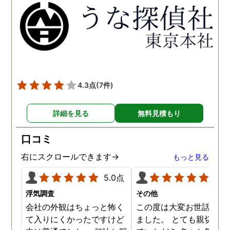
得るべく、尽力して頂き、
せて頂きたいと思います
密に連絡をいただきなが
ら、丁寧に対応してくださ
いました。 おかげで、とて
も充分な調査結果をいただ
きました。 サポートの方
も、不安で日々辛い気持ち
4.3点
(7件)
で過ごしていた私に親身に
対応して頂いた上に、かな
詳細を見る
無料見積もり
り迅速に弁護士に関するア
ドバイスを頂き繋いで下さ
口コミ
った事、本当に感謝してい
ます。
右にスクロールできます→
もっと見る
5.0点
5.0
浮気調査
その他
会社の外観はちょっと怖く
この度は大変お世話にな
て入りにくかったですけど
ました。 とても親切に接