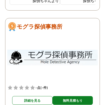
探偵ちゃんより
探偵ちゃん
外で男と密会しているので
ました。しかし追加調査
はないかと思い始めまし
調査を失敗した時対処な
た。 探偵には妻が外でどん
の説明が不十分で、安心
な男と会っているのかを調
て依頼はできませんでし
モグラ探偵事務所
べてもらいました。１週間
た。面倒でしたが仕方な
ほど経ち、妻の帰りが遅く
2社目に無料相談で伺う
なったことがあり、探偵か
と、こちらは十分信頼で
らもその日の妻の行動がわ
る探偵社でした。探偵社
かったと連絡がありまし
中にもあくどい業者がい
た。自分よりも10歳以上年
らしいので、依頼の際は
下の20代の男性と会い、し
くつか話を聞きに行った
かも車の中でキスをしてい
が良いと思います。
る写真を証拠として見るこ
とになりました。 結局弁護
士に依頼し、その証拠が元
-点
(-件)
で離婚となりました。 妻は
反省して男とは別れたよう
詳細を見る
無料見積もり
でしたが、お互い愛情はも