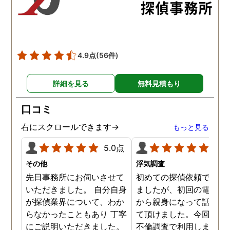
た。調査では夫が不倫相
の自宅に頻繁に訪れる様
が明らかにされ、客観的
見ても不倫を疑いようの
い証拠も集めてくれまし
4.9点
(56件)
た。その間に姉は弁護士
務所に関しても調べてく
詳細を見る
無料見積もり
ていて、周りの人たちの
かげで夫と離婚ができそ
口コミ
です。
右にスクロールできます→
もっと見る
5.0点
5.0
その他
浮気調査
先日事務所にお伺いさせて
初めての探偵依頼で緊張
いただきました。 自分自身
ましたが、初回の電話相
が探偵業界について、わか
から親身になって話を聞
らなかったこともあり 丁寧
て頂けました。今回、夫
にご説明いただきました。
不倫調査で利用しました