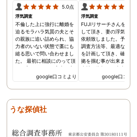
5.0点
5.0
浮気調査
浮気調査
不倫した上に強行に離婚を
FUJIリサーチさんをご紹
迫るモラハラ気質の夫とそ
して頂き、妻の浮気調査
の親族に追い詰められ、協
依頼致しました。予算か
力者のいない状態で藁にも
調査方法等、最適なやり
縋る思いで問い合わせまし
を計画して頂き、確実な
た。 最初に相談にのって頂
拠を掴む事が出来ました
いた方も、とても率直に意
当社に依頼して本当に良
見を言っていただき、また
ったと実感しております
google口コミより
google口コミ
費用面も正直に答えていた
依頼中にはいろいろな相
だき、私の望む結果を得る
も聞いて頂き、救われる
ためには、決して安いとは
が多々ありました。大変
言えないですが、それでも
謝しております。 私と同
うな探偵社
少しでも低く抑えるアドバ
様な状況の方々には是非
イスもいただき、納得して
FUJIリサーチさんへの依
依頼させていただきまし
をお勧め致します。 今後
た。 調査も私の望む結果を
何かありましたらご相談