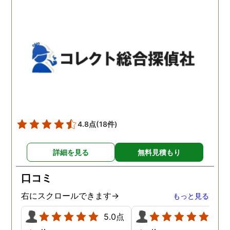
わかりませんが、東京駅前
自体がめちゃくちゃ早い
相談室では調査後もメンタ
し、その後のフォローも
ルが不安定になってしまっ
厚いのでこの値段出して
た私のケアをしっかりして
も東京駅前相談室にお願
くださったおかげで、今は
して良かったと思ってい
元気に過ごせています。
す。
4.8点
(18件)
詳細を見る
無料見積もり
口コミ
右にスクロールできます→
もっと見る
5.0点
5.0