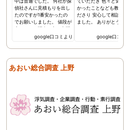
中は普通でした。 何社か探
ていただき 色々と気付か
偵社さんに見積もりを出し
かったことなども教えて
たのですが1番安かったの
ださり 安心して相談がで
でお願いしました。 値段が
ました。 ありがとうござ
安いので、調査の方が心配
ました。
でしたがしっかり浮気の証
google口コミより
google口コミ
拠を押さえて頂けました。
ありがとう御座いました。
前に進めます。 もう2度と
探偵に頼む事のない人生を
あおい総合調査 上野
歩みますね(笑)