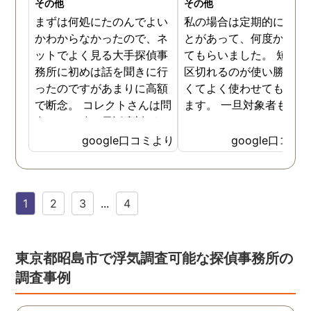
その他
その他
まずは何処にたのんでよい
私の場合は定期的に頼む
かわからなかったので、ネ
とがあって、何度か調査
ットでよく見る大手探偵事
てもらいました。 短時間
務所に初めは話を聞きに行
区切れるのが使い勝手が
ったのですがあまりに高額
くてよく使わせてもらっ
で断念。 コレクトさんは問
ます。 一旦対象者も落ち
合せした時の電話応対がと
いたみたいなのでしばら
ても誠実な感じが伝わって
様子を見たいと思います
google口コミより
google口コミ
きたので3社目で伺いまし
様子を見て動きそうなら
た。 各社特徴はありました
の時はまた尾行をお願い
が話す内容や値段設定に納
ます。
1
2
3
...
4
得できたので試しにたのん
でみることにしました。 辞
めた社員による情報漏洩の
法的証拠を集める内容でし
東京都昭島市で浮気調査可能な探偵事務所の
たが成果はだしてくれまし
調査事例
たね。 終始気持ちの良い取
引ができる探偵社さんでし