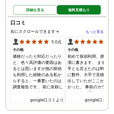
詳細を見る
無料見積もり
口コミ
右にスクロールできます→
もっと見る
5.0点
5.0
その他
その他
価格だったり対応だったり
初めて探偵利用。感想を
と、色々高評価の要因はあ
潔に書きます。 まず、決
るとは思いますが他の探偵
手とも言えたのは料金。 
も利用した経験のある私か
に数件、大手で見積もり
らすると、一番驚いたのは
出していたがここが一番
調査報告です。 前に依頼し
かった。 事前のカウンセ
た探偵では、定期的にまと
ングの際の通りの価格で
めて報告がくる為なかなか
途中での追加料金なども
google口コミより
google口コミ
実際の現状を把握するのが
く安心してお任せできた
難しかったですが、ここは
由のひとつ。 かと言って