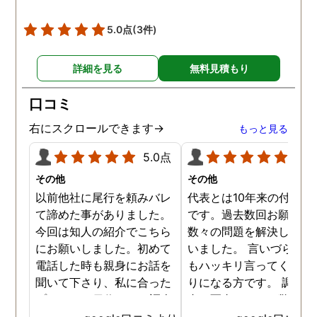
5.0点
(3件)
詳細を見る
無料見積もり
口コミ
右にスクロールできます→
もっと見る
5.0点
5.0
その他
その他
以前他社に尾行を頼みバレ
代表とは10年来の付き合
て諦めた事がありました。
です。過去数回お願いし
今回は知人の紹介でこちら
数々の問題を解決しても
にお願いしました。初めて
いました。 言いづらいこ
電話した時も親身にお話を
もハッキリ言ってくれて
聞いて下さり、私に合った
りになる方です。 調査報
プランで15日位かけて調査
書の写真もいつも驚かさ
してもらいました。 噂通り
てどうやって撮ったのか