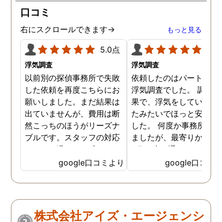
口コミ
右にスクロールできます→
もっと見る
5.0点
5.0
浮気調査
浮気調査
以前別の探偵事務所で失敗
依頼したのはパートナー
した依頼を再度こちらにお
浮気調査でした。 調査の
願いしました。まだ結果は
果で、浮気をしていなか
出ていませんが、費用は断
たみたいでほっと安心し
然こっちのほうがリーズナ
した。 何度か事務所に行
ブルです。スタッフの対応
ましたが、最寄りから徒
なんかも温かみを感じま
3分程度で通いやすかっ
す。はじめからこちらにす
です。
google口コミより
google口コミ
ればよかったです😢 …
株式会社アイズ・エージェンシ