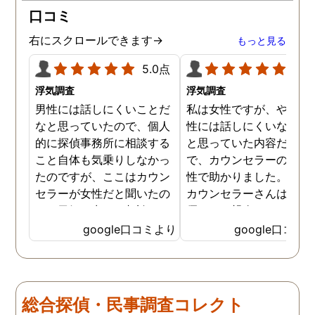
口コミ
右にスクロールできます→
もっと見る
5.0点
5.0
浮気調査
浮気調査
男性には話しにくいことだ
私は女性ですが、やはり
なと思っていたので、個人
性には話しにくいな。。
的に探偵事務所に相談する
と思っていた内容だった
こと自体も気乗りしなかっ
で、カウンセラーの方が
たのですが、ここはカウン
性で助かりました。MR
セラーが女性だと聞いたの
カウンセラーさんはすご
で、勇気を出して相談して
優しくて親身になって話
みることにしました。感極
聞いてくれるので思わず
google口コミより
google口コミ
まって泣いてしまったり、
を流して話してしまいま
感情が表に出すぎてしまう
た。それほど自分がずっ
私にも温かく寄り添ってく
不安だったのを再確認し
ださったので安心して悩み
した、調査料金は決して
総合探偵・民事調査コレクト
を話せました。他はどうか
いとは言えませんが、調