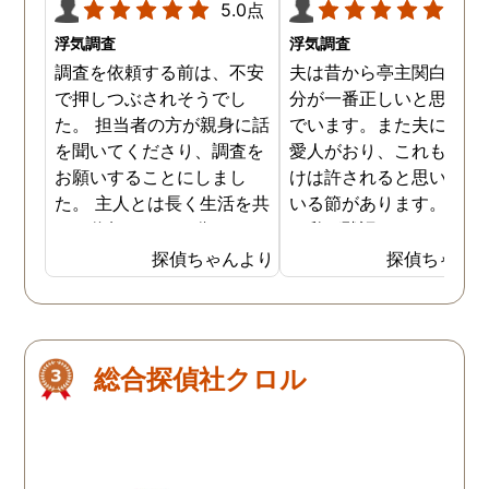
5.0点
5.0
浮気調査
浮気調査
調査を依頼する前は、不安
夫は昔から亭主関白で、
で押しつぶされそうでし
分が一番正しいと思い込
た。 担当者の方が親身に話
でいます。また夫には長
を聞いてくださり、調査を
愛人がおり、これも自分
お願いすることにしまし
けは許されると思い込ん
た。 主人とは長く生活を共
いる節があります。もち
にし信頼していた分、とて
ん私が黙認しているだけ
も悔しい結果となってしま
で、良しとしているわけ
探偵ちゃんより
探偵ちゃん
い残念です。 子ども達の
はありません。しかし最
為、私自身の為にも結果を
では私にも知恵がつき、
受け入れ、前に進むことを
の不倫の証拠を集め始め
決断しました。 私一人では
した。定期的に探偵にも
総合探偵社クロル
解決できなかったので、協
頼をしており、これで夫
力していただき大変感謝し
不倫を客観的に証明する
ています。
ともできる状態になって
ます。もちろん私の目的