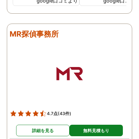
google口コミより
google口コミ
調査も細かく、こんな所ま
くと面白い話し聞かせて
でしっかり撮ってくれたん
れますね。 問題がない方
だなと驚きました。 この証
いいんですがまた何かあ
拠で旦那と今後の話しが早
たらお願いします。
MR探偵事務所
く進みそうです。また結果
はご連絡します。 知識豊富
で本当に色々と教えてくだ
さり、よくないことはしっ
かり注意してくださる方で
した。本当に感謝してま
す。また分からない事があ
りましたらご連絡するかも
しれませんが、よろしくお
願いします。 この度はあり
がとうございました！！
4.7点
(43件)
詳細を見る
無料見積もり