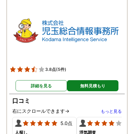
ほか簡単で、調査内容や調
ば、夫のことはもちろん
査費に納得ができれば希望
気相手の女のことも許す
日に調査を開始してくれる
とができません。調査の
とのこと。旦那の行動が怪
果、夫は浮気はしていま
しいと思われる日に調査を
んでしたがやはり女性か
依頼すると、数日後には調
の人気は凄いらしく、頻
査報告書を仕上げてくれて
に食事の誘いなどを受け
いました。探偵の調査と言
いるようです。たまにこ
うものがどのようなものな
して浮気調査をして、確
のかワクワクしながら探偵
をしておいた方が良いか
3.8点
(5件)
社に向かうと、旦那の浮気
しれないとアドバイスを
の実態がレポートや写真、
て頂きました。
詳細を見る
無料見積もり
動画データで明らかにされ
ていました。お試しのつも
口コミ
りで依頼した浮気調査でし
たが、想像以上に精度に正
右にスクロールできます→
もっと見る
直驚かされました。
5.0点
4.0
人探し
浮気調査