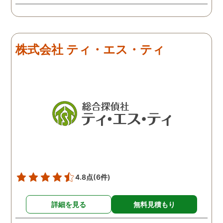
う冷めていることがわかっ
たので、離婚しようという
ことになりました。探偵は
きっちりと仕事をしてくれ
株式会社 ティ・エス・ティ
るので、浮気を疑って心配
な人は一度依頼してみるこ
とをおすすめします。
4.8点
(6件)
詳細を見る
無料見積もり