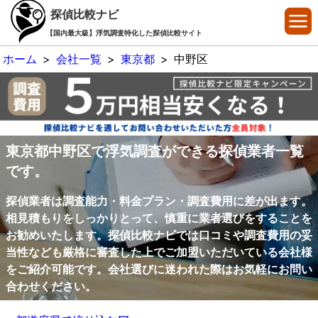
探偵比較ナビ
【国内最大級】浮気調査特化した探偵比較サイト
ホーム
>
会社一覧
>
東京都
>
中野区
東京都中野区で浮気調査ができる探偵業者一覧
です。
探偵業者は調査能力・料金プラン・調査費用に差が出ます。
相見積もりをしっかりとって、慎重に業者選びをすることを
お勧めいたします。探偵比較ナビでは口コミや調査費用の妥
当性なども厳格に審査した上でご加盟いただいている会社様
をご紹介可能です。会社選びに迷われた際はお気軽にお問い
合わせください。