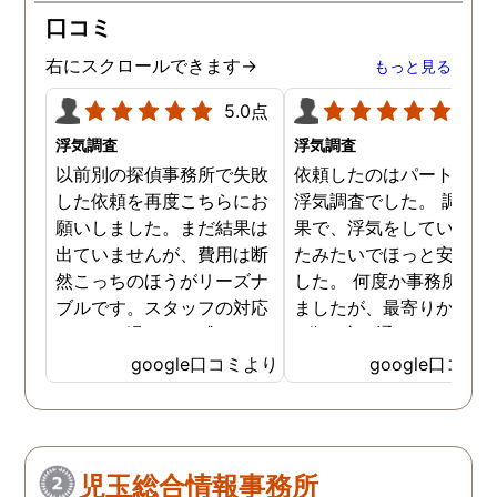
口コミ
右にスクロールできます→
もっと見る
5.0点
5.0
浮気調査
浮気調査
以前別の探偵事務所で失敗
依頼したのはパートナー
した依頼を再度こちらにお
浮気調査でした。 調査の
願いしました。まだ結果は
果で、浮気をしていなか
出ていませんが、費用は断
たみたいでほっと安心し
然こっちのほうがリーズナ
した。 何度か事務所に行
ブルです。スタッフの対応
ましたが、最寄りから徒
なんかも温かみを感じま
3分程度で通いやすかっ
す。はじめからこちらにす
です。
google口コミより
google口コミ
ればよかったです😢 …
児玉総合情報事務所