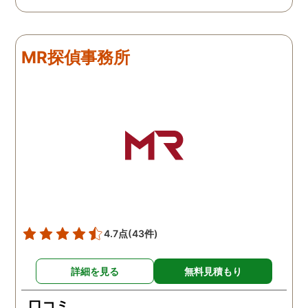
でしっかり撮ってくれたん
れますね。 問題がない方
だなと驚きました。 この証
いいんですがまた何かあ
拠で旦那と今後の話しが早
たらお願いします。
MR探偵事務所
く進みそうです。また結果
はご連絡します。 知識豊富
で本当に色々と教えてくだ
さり、よくないことはしっ
かり注意してくださる方で
した。本当に感謝してま
す。また分からない事があ
りましたらご連絡するかも
しれませんが、よろしくお
願いします。 この度はあり
がとうございました！！
4.7点
(43件)
詳細を見る
無料見積もり
口コミ