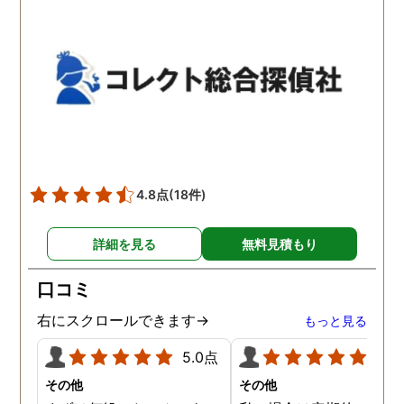
相談室では調査後もメンタ
し、その後のフォローも
ルが不安定になってしまっ
厚いのでこの値段出して
た私のケアをしっかりして
も東京駅前相談室にお願
くださったおかげで、今は
して良かったと思ってい
元気に過ごせています。
す。
4.8点
(18件)
詳細を見る
無料見積もり
口コミ
右にスクロールできます→
もっと見る
5.0点
5.0
その他
その他