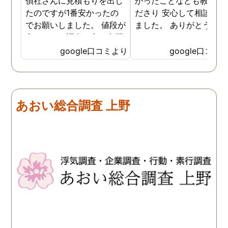
偵社さんに見積もりを出し
かったことなども教えて
たのですが1番安かったの
ださり 安心して相談がで
でお願いしました。 値段が
ました。 ありがとうござ
安いので、調査の方が心配
ました。
でしたがしっかり浮気の証
google口コミより
google口コミ
拠を押さえて頂けました。
ありがとう御座いました。
前に進めます。 もう2度と
探偵に頼む事のない人生を
あおい総合調査 上野
歩みますね(笑)