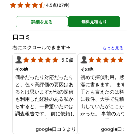
4.5点
(27件)
詳細を見る
無料見積もり
口コミ
右にスクロールできます→
もっと見る
5.0点
5.0
その他
その他
価格だったり対応だったり
初めて探偵利用。感想を
と、色々高評価の要因はあ
潔に書きます。 まず、決
るとは思いますが他の探偵
手とも言えたのは料金。 
も利用した経験のある私か
に数件、大手で見積もり
らすると、一番驚いたのは
出していたがここが一番
調査報告です。 前に依頼し
かった。 事前のカウンセ
た探偵では、定期的にまと
ングの際の通りの価格で
めて報告がくる為なかなか
途中での追加料金なども
google口コミより
google口コミ
実際の現状を把握するのが
く安心してお任せできた