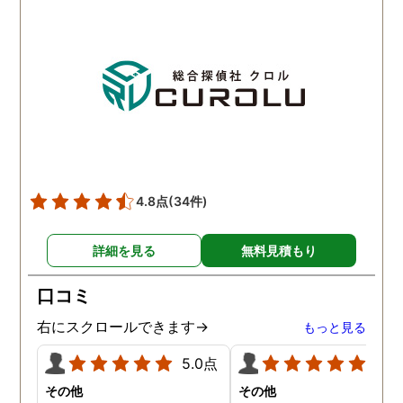
ほか簡単で、調査内容や調
ば、夫のことはもちろん
査費に納得ができれば希望
気相手の女のことも許す
日に調査を開始してくれる
とができません。調査の
とのこと。旦那の行動が怪
果、夫は浮気はしていま
しいと思われる日に調査を
んでしたがやはり女性か
依頼すると、数日後には調
の人気は凄いらしく、頻
査報告書を仕上げてくれて
に食事の誘いなどを受け
いました。探偵の調査と言
いるようです。たまにこ
うものがどのようなものな
して浮気調査をして、確
のかワクワクしながら探偵
をしておいた方が良いか
4.8点
(34件)
社に向かうと、旦那の浮気
しれないとアドバイスを
の実態がレポートや写真、
て頂きました。
詳細を見る
無料見積もり
動画データで明らかにされ
ていました。お試しのつも
口コミ
りで依頼した浮気調査でし
たが、想像以上に精度に正
右にスクロールできます→
もっと見る
直驚かされました。
5.0点
5.0
その他
その他