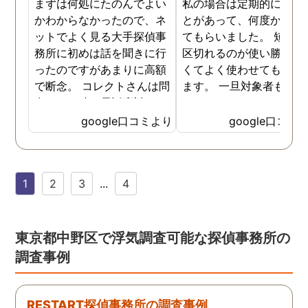
まずは何処にたのんでよい
私の場合は定期的に頼む
かわからなかったので、ネ
とがあって、何度か調査
ットでよく見る大手探偵事
てもらいました。 短時間
務所に初めは話を聞きに行
区切れるのが使い勝手が
ったのですがあまりに高額
くてよく使わせてもらっ
で断念。 コレクトさんは問
ます。 一旦対象者も落ち
合せした時の電話応対がと
いたみたいなのでしばら
ても誠実な感じが伝わって
様子を見たいと思います
google口コミより
google口コミ
きたので3社目で伺いまし
様子を見て動きそうなら
た。 各社特徴はありました
の時はまた尾行をお願い
が話す内容や値段設定に納
ます。
1
2
3
...
4
得できたので試しにたのん
でみることにしました。 辞
めた社員による情報漏洩の
法的証拠を集める内容でし
東京都中野区で浮気調査可能な探偵事務所の
たが成果はだしてくれまし
調査事例
たね。 終始気持ちの良い取
引ができる探偵社さんでし
た。
RESTART探偵事務所の調査事例