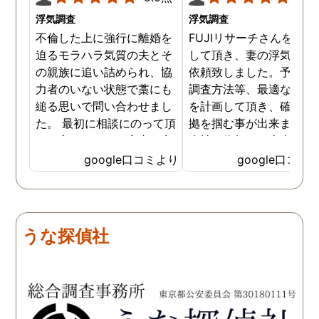
浮気調査
浮気調査
不倫した上に強行に離婚を
FUJIリサーチさんをご紹
迫るモラハラ気質の夫とそ
して頂き、妻の浮気調査
の親族に追い詰められ、協
依頼致しました。予算か
力者のいない状態で藁にも
調査方法等、最適なやり
縋る思いで問い合わせまし
を計画して頂き、確実な
た。 最初に相談にのって頂
拠を掴む事が出来ました
いた方も、とても率直に意
当社に依頼して本当に良
見を言っていただき、また
ったと実感しております
google口コミより
google口コミ
費用面も正直に答えていた
依頼中にはいろいろな相
だき、私の望む結果を得る
も聞いて頂き、救われる
ためには、決して安いとは
が多々ありました。大変
言えないですが、それでも
謝しております。 私と同
うな探偵社
少しでも低く抑えるアドバ
様な状況の方々には是非
イスもいただき、納得して
FUJIリサーチさんへの依
依頼させていただきまし
をお勧め致します。 今後
た。 調査も私の望む結果を
何かありましたらご相談
得るべく、尽力して頂き、
せて頂きたいと思います