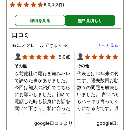
5.0点
(3件)
詳細を見る
無料見積もり
口コミ
右にスクロールできます→
もっと見る
5.0点
5.0
その他
その他
以前他社に尾行を頼みバレ
代表とは10年来の付き合
て諦めた事がありました。
です。過去数回お願いし
今回は知人の紹介でこちら
数々の問題を解決しても
にお願いしました。初めて
いました。 言いづらいこ
電話した時も親身にお話を
もハッキリ言ってくれて
聞いて下さり、私に合った
りになる方です。 調査報
プランで15日位かけて調査
書の写真もいつも驚かさ
してもらいました。 噂通り
てどうやって撮ったのか
google口コミより
google口コミ
調査も細かく、こんな所ま
くと面白い話し聞かせて