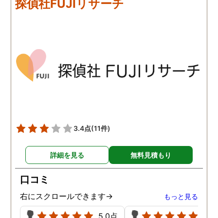
探偵社FUJIリサーチ
解決できなかったので、協
頼をしており、これで夫
力していただき大変感謝し
不倫を客観的に証明する
ています。
ともできる状態になって
ます。もちろん私の目的
夫との離婚で、亭主関白
夫を黙らせるには最も有
的な方法だと信じていま
す。
3.4点
(11件)
詳細を見る
無料見積もり
口コミ
右にスクロールできます→
もっと見る
5.0点
5.0