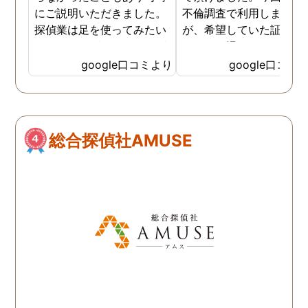
にご説明いただきました。
不倫調査で利用しました
探偵業は足を使ってみたい
が、希望していた証拠を
なイメージがありましたが
っかりと撮ってもらうこ
SNSなどの知識も豊富で、
が出来ました。調査中も
google口コミより
google口コミ
色んな視点から対応されて
動きがある度に細かく報
います。 他の口コミにもあ
してくださり、安心しま
るように、他事務所より料
た。調査当日の夫の動き
金が安く明確で親身になっ
読めない中、柔軟に対応
総合探偵社AMUSE
て対応いただける探偵さん
てくださったこと、本当
です。
感謝しています。 あの日
気を出して電話して良か
た！と心から思っていま
す。