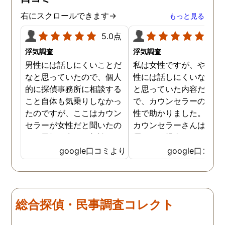
右にスクロールできます→
もっと見る
5.0点
5.0
浮気調査
浮気調査
男性には話しにくいことだ
私は女性ですが、やはり
なと思っていたので、個人
性には話しにくいな。。
的に探偵事務所に相談する
と思っていた内容だった
こと自体も気乗りしなかっ
で、カウンセラーの方が
たのですが、ここはカウン
性で助かりました。MR
セラーが女性だと聞いたの
カウンセラーさんはすご
で、勇気を出して相談して
優しくて親身になって話
みることにしました。感極
聞いてくれるので思わず
google口コミより
google口コミ
まって泣いてしまったり、
を流して話してしまいま
感情が表に出すぎてしまう
た。それほど自分がずっ
私にも温かく寄り添ってく
不安だったのを再確認し
ださったので安心して悩み
した、調査料金は決して
総合探偵・民事調査コレクト
を話せました。他はどうか
いとは言えませんが、調
わかりませんが、東京駅前
自体がめちゃくちゃ早い