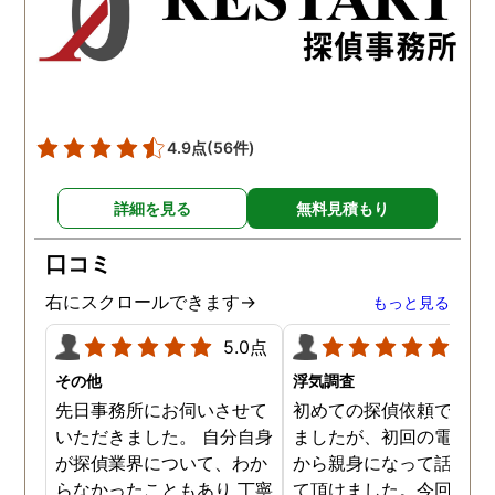
た。調査では夫が不倫相
の自宅に頻繁に訪れる様
が明らかにされ、客観的
見ても不倫を疑いようの
い証拠も集めてくれまし
4.9点
(56件)
た。その間に姉は弁護士
務所に関しても調べてく
詳細を見る
無料見積もり
ていて、周りの人たちの
かげで夫と離婚ができそ
口コミ
です。
右にスクロールできます→
もっと見る
5.0点
5.0
その他
浮気調査
先日事務所にお伺いさせて
初めての探偵依頼で緊張
いただきました。 自分自身
ましたが、初回の電話相
が探偵業界について、わか
から親身になって話を聞
らなかったこともあり 丁寧
て頂けました。今回、夫