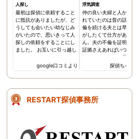
人探し
浮気調査
最初は探偵に依頼すること
仲の良い夫婦と人から言
に抵抗がありましたが、ど
れていたのは昔の話で、
うしても会いたい幼なじみ
倫を続ける夫とは早く離
がいたので、思いきって人
がしたくて仕方がありま
探しの依頼をすることにし
ん。夫の不倫を証明でき
ました。 お互いに引っ越し
証拠さえあればいつでも
していましたし、わかって
婚ができるのにと愚痴を
いる情報も少なかったの
ぼしていると、姉が探偵
google口コミより
探偵ちゃん
で、難しいかなと思ってい
不倫の証拠集めを依頼し
たのですが、見事に探して
くれました。探偵事務所
下さり、再会する事が出来
さんざん夫の愚痴を言っ
ました。うれしくてお互い
にも関わらず、相談員の
RESTART探偵事務所
に涙の再会でした。 対応し
は嫌な顔一つせず私の話
て下さった方も丁寧で、安
聞いてくれました。それ
心して相談出来ました。 児
ら本題の調査に関しての
玉総合情報事務所さんに依
になり、費用に関しても
頼させていただき本当に良
明な点が全くないほどし
かったです。
かりと説明をしてくれま