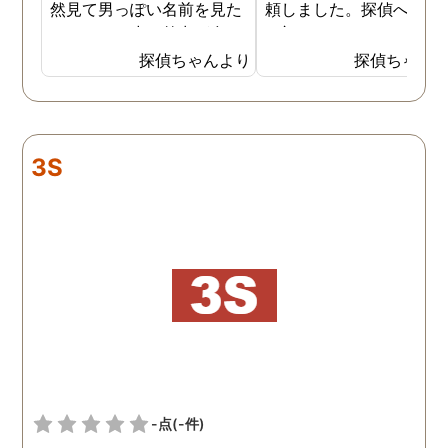
然見て男っぽい名前を見た
頼しました。探偵への依
からです。少し外出が多く
は初めてではないので無
なり帰りも遅くなっていて
相談まではスムーズに進
探偵ちゃんより
探偵ちゃん
外で男と密会しているので
ました。しかし追加調査
はないかと思い始めまし
調査を失敗した時対処な
た。 探偵には妻が外でどん
の説明が不十分で、安心
な男と会っているのかを調
て依頼はできませんでし
3S
べてもらいました。１週間
た。面倒でしたが仕方な
ほど経ち、妻の帰りが遅く
2社目に無料相談で伺う
なったことがあり、探偵か
と、こちらは十分信頼で
らもその日の妻の行動がわ
る探偵社でした。探偵社
かったと連絡がありまし
中にもあくどい業者がい
た。自分よりも10歳以上年
らしいので、依頼の際は
下の20代の男性と会い、し
くつか話を聞きに行った
かも車の中でキスをしてい
が良いと思います。
る写真を証拠として見るこ
とになりました。 結局弁護
士に依頼し、その証拠が元
-点
(-件)
で離婚となりました。 妻は