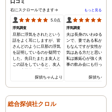
口コミ
右にスクロールできます→
もっと見る
5.0点
5.0
浮気調査
浮気調査
旦那に浮気をされたという
夫は長身のいわゆるイケ
話をよく耳にしますが、皆
ンで、妻である私が言う
さんどのように旦那の浮気
もなんですが女性からの
を証明しているのか疑問で
気はある方だと思います
した。先日たまたま友人と
私は嫉妬心が強く夫には
この話をしていると、友人
事の飲み会にも行ってほ
は一度探偵に浮気調査を依
くないほどですが、先日
頼したことがあるとのこと
いに探偵に夫の浮気調査
探偵ちゃんより
探偵ちゃん
でした。その手があったか
依頼してしまいました。
と思い、普段私も旦那の浮
んなことが夫にバレたら
気を疑っているので、早速
蔑されてしまうかもしれ
依頼してみることにしまし
せんが、万が一夫が浮気
総合探偵社クロル
た。探偵への依頼は思いの
しているようなことがあ