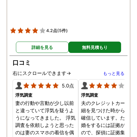
4.2点
(5件)
詳細を見る
無料見積もり
口コミ
右にスクロールできます→
もっと見る
5.0点
4.0
浮気調査
浮気調査
妻の行動や言動が少し以前
夫のクレジットカードの
と違っていて浮気を疑うよ
細を見つけた時から不倫
うになってきました。 浮気
確信しています。ただ、
調査を依頼しようと思った
婚をするには証拠が乏し
のは妻のスマホの着信を偶
ので、探偵に証拠集めを