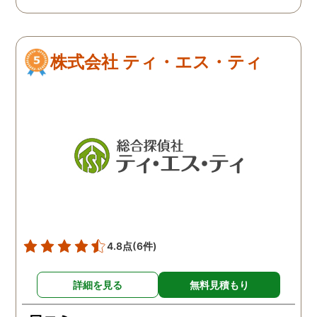
難しかったですが、ここは
由のひとつ。 かと言って
リアルタイムで都度報告が
査が雑ということも一切
来ていました。 担当の人も
く、むしろ期待以上に細
株式会社 ティ・エス・ティ
丁寧で報告内容もわかりや
く調査・報告してくれた
すかったです。 全国に展開
実際の調査状況をリアル
されているという点も強み
イムで知れるのはかなり
ですね。
い。
4.8点
(6件)
詳細を見る
無料見積もり