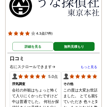
密に連絡をいただきなが
ら、丁寧に対応してくださ
いました。 おかげで、とて
も充分な調査結果をいただ
きました。 サポートの方
も、不安で日々辛い気持ち
4.3点
(7件)
で過ごしていた私に親身に
対応して頂いた上に、かな
詳細を見る
無料見積もり
り迅速に弁護士に関するア
ドバイスを頂き繋いで下さ
口コミ
った事、本当に感謝してい
ます。
右にスクロールできます→
もっと見る
5.0点
5.0
浮気調査
その他
会社の外観はちょっと怖く
この度は大変お世話にな
て入りにくかったですけど
ました。 とても親切に接
中は普通でした。 何社か探
ていただき 色々と気付か