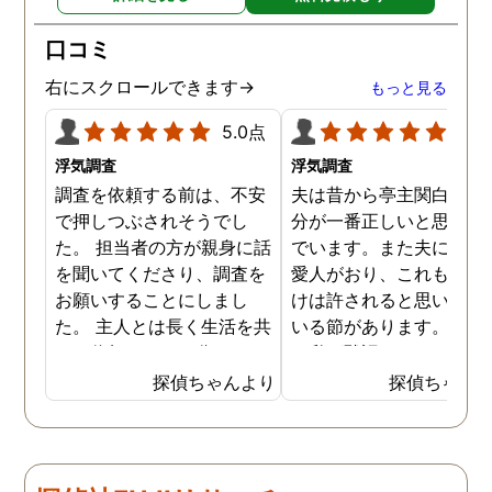
口コミ
右にスクロールできます→
もっと見る
5.0点
5.0
浮気調査
浮気調査
調査を依頼する前は、不安
夫は昔から亭主関白で、
で押しつぶされそうでし
分が一番正しいと思い込
た。 担当者の方が親身に話
でいます。また夫には長
を聞いてくださり、調査を
愛人がおり、これも自分
お願いすることにしまし
けは許されると思い込ん
た。 主人とは長く生活を共
いる節があります。もち
にし信頼していた分、とて
ん私が黙認しているだけ
も悔しい結果となってしま
で、良しとしているわけ
探偵ちゃんより
探偵ちゃん
い残念です。 子ども達の
はありません。しかし最
為、私自身の為にも結果を
では私にも知恵がつき、
受け入れ、前に進むことを
の不倫の証拠を集め始め
決断しました。 私一人では
した。定期的に探偵にも