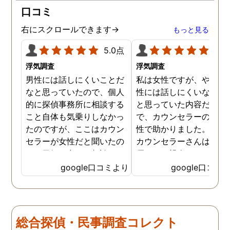
口コミ
右にスクロールできます→
もっと見る
5.0点
5.0
浮気調査
浮気調査
男性には話しにくいことだ
私は女性ですが、やはり
なと思っていたので、個人
性には話しにくいな。。
的に探偵事務所に相談する
と思っていた内容だった
こと自体も気乗りしなかっ
で、カウンセラーの方が
たのですが、ここはカウン
性で助かりました。MR
セラーが女性だと聞いたの
カウンセラーさんはすご
で、勇気を出して相談して
優しくて親身になって話
みることにしました。感極
聞いてくれるので思わず
google口コミより
google口コミ
まって泣いてしまったり、
を流して話してしまいま
感情が表に出すぎてしまう
た。それほど自分がずっ
私にも温かく寄り添ってく
不安だったのを再確認し
ださったので安心して悩み
した、調査料金は決して
総合探偵・民事調査コレクト
を話せました。他はどうか
いとは言えませんが、調