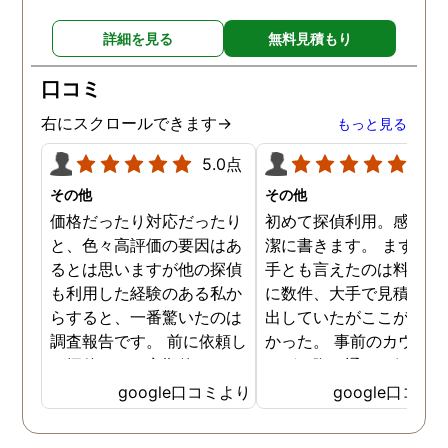
詳細を見る
無料見積もり
口コミ
右にスクロールできます→
もっと見る
5.0点
5.0
その他
その他
価格だったり対応だったり
初めて探偵利用。感想を
と、色々高評価の要因はあ
潔に書きます。 まず、決
るとは思いますが他の探偵
手とも言えたのは料金。 
も利用した経験のある私か
に数件、大手で見積もり
らすると、一番驚いたのは
出していたがここが一番
調査報告です。 前に依頼し
かった。 事前のカウンセ
た探偵では、定期的にまと
ングの際の通りの価格で
めて報告がくる為なかなか
途中での追加料金なども
google口コミより
google口コミ
実際の現状を把握するのが
く安心してお任せできた
難しかったですが、ここは
由のひとつ。 かと言って