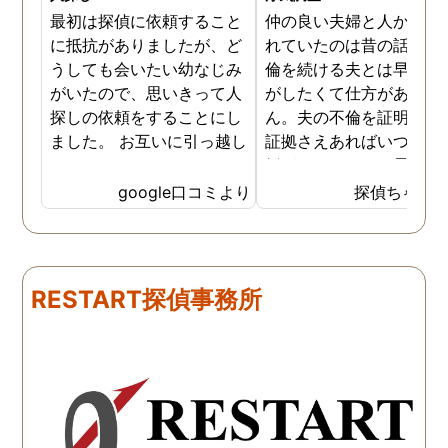
最初は探偵に依頼すること
仲の良い夫婦と人から言
に抵抗がありましたが、ど
れていたのは昔の話で、
うしても会いたい幼なじみ
倫を続ける夫とは早く離
がいたので、思いきって人
がしたくて仕方がありま
探しの依頼をすることにし
ん。夫の不倫を証明でき
ました。 お互いに引っ越し
証拠さえあればいつでも
していましたし、わかって
婚ができるのにと愚痴を
いる情報も少なかったの
ぼしていると、姉が探偵
google口コミより
探偵ちゃん
で、難しいかなと思ってい
不倫の証拠集めを依頼し
たのですが、見事に探して
くれました。探偵事務所
下さり、再会する事が出来
さんざん夫の愚痴を言っ
ました。うれしくてお互い
にも関わらず、相談員の
RESTART探偵事務所
に涙の再会でした。 対応し
は嫌な顔一つせず私の話
て下さった方も丁寧で、安
聞いてくれました。それ
心して相談出来ました。 児
ら本題の調査に関しての
玉総合情報事務所さんに依
になり、費用に関しても
頼させていただき本当に良
明な点が全くないほどし
かったです。
かりと説明をしてくれま