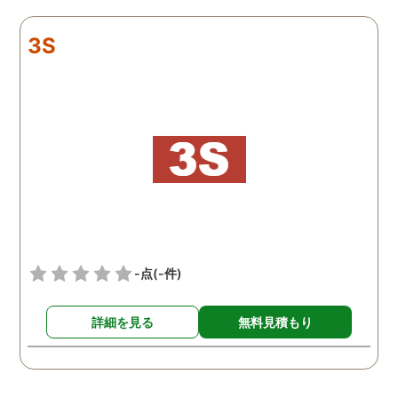
リアルタイムで都度報告が
査が雑ということも一切
来ていました。 担当の人も
く、むしろ期待以上に細
3S
丁寧で報告内容もわかりや
く調査・報告してくれた
すかったです。 全国に展開
実際の調査状況をリアル
されているという点も強み
イムで知れるのはかなり
ですね。
い。
-点
(-件)
詳細を見る
無料見積もり