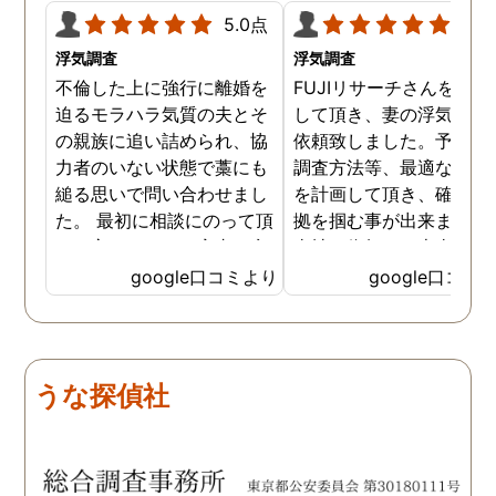
5.0点
5.0
浮気調査
浮気調査
不倫した上に強行に離婚を
FUJIリサーチさんをご紹
迫るモラハラ気質の夫とそ
して頂き、妻の浮気調査
の親族に追い詰められ、協
依頼致しました。予算か
力者のいない状態で藁にも
調査方法等、最適なやり
縋る思いで問い合わせまし
を計画して頂き、確実な
た。 最初に相談にのって頂
拠を掴む事が出来ました
いた方も、とても率直に意
当社に依頼して本当に良
見を言っていただき、また
ったと実感しております
google口コミより
google口コミ
費用面も正直に答えていた
依頼中にはいろいろな相
だき、私の望む結果を得る
も聞いて頂き、救われる
ためには、決して安いとは
が多々ありました。大変
言えないですが、それでも
謝しております。 私と同
うな探偵社
少しでも低く抑えるアドバ
様な状況の方々には是非
イスもいただき、納得して
FUJIリサーチさんへの依
依頼させていただきまし
をお勧め致します。 今後
た。 調査も私の望む結果を
何かありましたらご相談