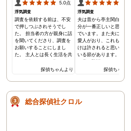
5.0点
5.0
浮気調査
浮気調査
調査を依頼する前は、不安
夫は昔から亭主関白で、
で押しつぶされそうでし
分が一番正しいと思い込
た。 担当者の方が親身に話
でいます。また夫には長
を聞いてくださり、調査を
愛人がおり、これも自分
お願いすることにしまし
けは許されると思い込ん
た。 主人とは長く生活を共
いる節があります。もち
にし信頼していた分、とて
ん私が黙認しているだけ
も悔しい結果となってしま
で、良しとしているわけ
探偵ちゃんより
探偵ちゃん
い残念です。 子ども達の
はありません。しかし最
為、私自身の為にも結果を
では私にも知恵がつき、
受け入れ、前に進むことを
の不倫の証拠を集め始め
決断しました。 私一人では
した。定期的に探偵にも
総合探偵社クロル
解決できなかったので、協
頼をしており、これで夫
力していただき大変感謝し
不倫を客観的に証明する
ています。
ともできる状態になって
ます。もちろん私の目的