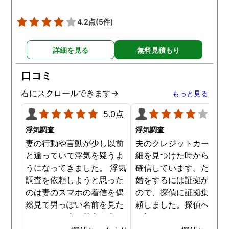
4.2点
(5件)
詳細を見る
無料見積もり
口コミ
右にスクロールできます→
もっと見る
5.0点
4.0
浮気調査
浮気調査
妻の行動や言動が少し以前
夫のクレジットカードの
と違っていて浮気を疑うよ
細を見つけた時から不倫
うになってきました。 浮気
確信しています。ただ、
調査を依頼しようと思った
婚をするには証拠が乏し
のは妻のスマホの着信を偶
ので、探偵に証拠集めを
然見て男っぽい名前を見た
頼しました。探偵への依
からです。少し外出が多く
は初めてではないので無
なり帰りも遅くなっていて
相談まではスムーズに進