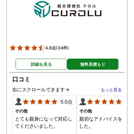
夫との離婚で、亭主関白
夫を黙らせるには最も有
的な方法だと信じていま
す。
4.8点
(34件)
詳細を見る
無料見積もり
口コミ
右にスクロールできます→
もっと見る
5.0点
5.0
その他
その他
とても親身になって対応し
親切なアドバイスを頂き
てくださいました。
した。