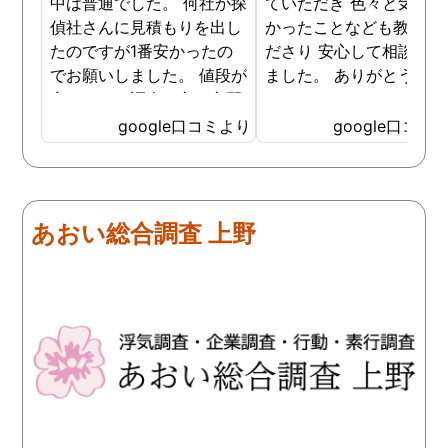
中は普通でした。 何社か探
ていただき 色々と気付か
偵社さんに見積もりを出し
かったことなども教えて
たのですが1番安かったの
ださり 安心して相談がで
でお願いしました。 値段が
ました。 ありがとうござ
安いので、調査の方が心配
ました。
でしたがしっかり浮気の証
google口コミより
google口コミ
拠を押さえて頂けました。
ありがとう御座いました。
前に進めます。 もう2度と
探偵に頼む事のない人生を
あおい総合調査 上野
歩みますね(笑)