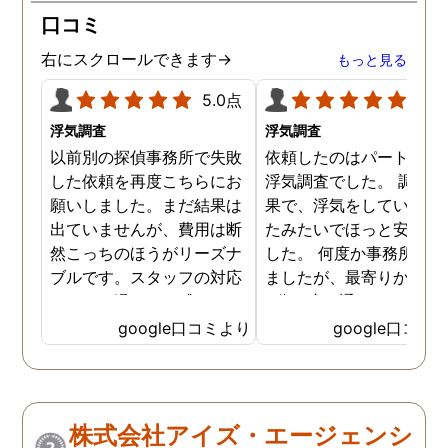
口コミ
右にスクロールできます→
もっと見る
5.0点
5.0
浮気調査
浮気調査
以前別の探偵事務所で失敗
依頼したのはパートナー
した依頼を再度こちらにお
浮気調査でした。 調査の
願いしました。まだ結果は
果で、浮気をしていなか
出ていませんが、費用は断
たみたいでほっと安心し
然こっちのほうがリーズナ
した。 何度か事務所に行
ブルです。スタッフの対応
ましたが、最寄りから徒
なんかも温かみを感じま
3分程度で通いやすかっ
す。はじめからこちらにす
です。
google口コミより
google口コミ
ればよかったです😢 …
株式会社アイズ・エージェンシ