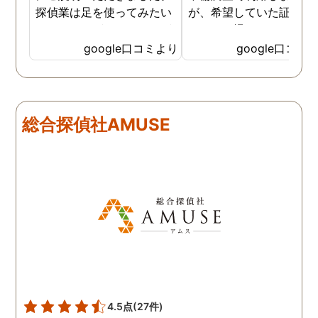
探偵業は足を使ってみたい
が、希望していた証拠を
なイメージがありましたが
っかりと撮ってもらうこ
SNSなどの知識も豊富で、
が出来ました。調査中も
google口コミより
google口コミ
色んな視点から対応されて
動きがある度に細かく報
います。 他の口コミにもあ
してくださり、安心しま
るように、他事務所より料
た。調査当日の夫の動き
金が安く明確で親身になっ
読めない中、柔軟に対応
総合探偵社AMUSE
て対応いただける探偵さん
てくださったこと、本当
です。
感謝しています。 あの日
気を出して電話して良か
た！と心から思っていま
す。
4.5点
(27件)