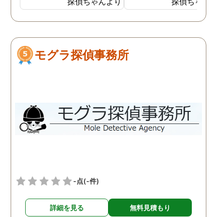
探偵ちゃんより
探偵ちゃん
外で男と密会しているので
ました。しかし追加調査
はないかと思い始めまし
調査を失敗した時対処な
た。 探偵には妻が外でどん
の説明が不十分で、安心
な男と会っているのかを調
て依頼はできませんでし
モグラ探偵事務所
べてもらいました。１週間
た。面倒でしたが仕方な
ほど経ち、妻の帰りが遅く
2社目に無料相談で伺う
なったことがあり、探偵か
と、こちらは十分信頼で
らもその日の妻の行動がわ
る探偵社でした。探偵社
かったと連絡がありまし
中にもあくどい業者がい
た。自分よりも10歳以上年
らしいので、依頼の際は
下の20代の男性と会い、し
くつか話を聞きに行った
かも車の中でキスをしてい
が良いと思います。
る写真を証拠として見るこ
とになりました。 結局弁護
士に依頼し、その証拠が元
-点
(-件)
で離婚となりました。 妻は
反省して男とは別れたよう
詳細を見る
無料見積もり
でしたが、お互い愛情はも