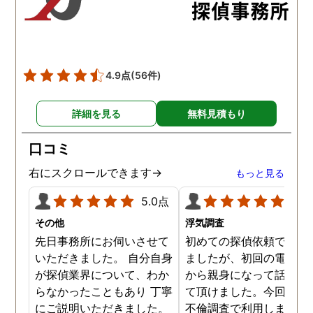
た。調査では夫が不倫相
の自宅に頻繁に訪れる様
が明らかにされ、客観的
見ても不倫を疑いようの
い証拠も集めてくれまし
4.9点
(56件)
た。その間に姉は弁護士
務所に関しても調べてく
詳細を見る
無料見積もり
ていて、周りの人たちの
かげで夫と離婚ができそ
口コミ
です。
右にスクロールできます→
もっと見る
5.0点
5.0
その他
浮気調査
先日事務所にお伺いさせて
初めての探偵依頼で緊張
いただきました。 自分自身
ましたが、初回の電話相
が探偵業界について、わか
から親身になって話を聞
らなかったこともあり 丁寧
て頂けました。今回、夫
にご説明いただきました。
不倫調査で利用しました