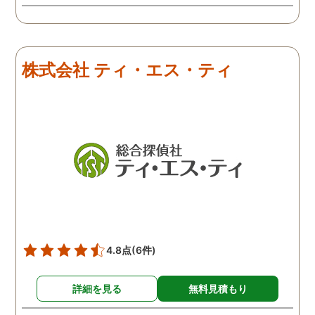
う冷めていることがわかっ
たので、離婚しようという
ことになりました。探偵は
きっちりと仕事をしてくれ
株式会社 ティ・エス・ティ
るので、浮気を疑って心配
な人は一度依頼してみるこ
とをおすすめします。
4.8点
(6件)
詳細を見る
無料見積もり