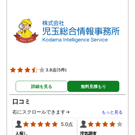
ほか簡単で、調査内容や調
ば、夫のことはもちろん
査費に納得ができれば希望
気相手の女のことも許す
日に調査を開始してくれる
とができません。調査の
とのこと。旦那の行動が怪
果、夫は浮気はしていま
しいと思われる日に調査を
んでしたがやはり女性か
依頼すると、数日後には調
の人気は凄いらしく、頻
査報告書を仕上げてくれて
に食事の誘いなどを受け
いました。探偵の調査と言
いるようです。たまにこ
うものがどのようなものな
して浮気調査をして、確
のかワクワクしながら探偵
をしておいた方が良いか
3.8点
(5件)
社に向かうと、旦那の浮気
しれないとアドバイスを
の実態がレポートや写真、
て頂きました。
詳細を見る
無料見積もり
動画データで明らかにされ
ていました。お試しのつも
口コミ
りで依頼した浮気調査でし
たが、想像以上に精度に正
右にスクロールできます→
もっと見る
直驚かされました。
5.0点
4.0
人探し
浮気調査