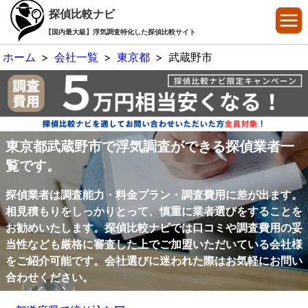
探偵比較ナビ
【国内最大級】浮気調査特化した探偵比較サイト
ホーム
>
会社一覧
>
東京都
>
武蔵野市
東京都武蔵野市で浮気調査ができる探偵業者一
覧です。
探偵業者は調査能力・料金プラン・調査費用に差が出ます。
相見積もりをしっかりとって、慎重に業者選びをすることを
お勧めいたします。探偵比較ナビでは口コミや調査費用の妥
当性なども厳格に審査した上でご加盟いただいている会社様
をご紹介可能です。会社選びに迷われた際はお気軽にお問い
合わせください。