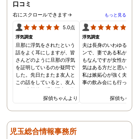
口コミ
右にスクロールできます→
もっと見る
5.0点
5.0
浮気調査
浮気調査
旦那に浮気をされたという
夫は長身のいわゆるイケ
話をよく耳にしますが、皆
ンで、妻である私が言う
さんどのように旦那の浮気
もなんですが女性からの
を証明しているのか疑問で
気はある方だと思います
した。先日たまたま友人と
私は嫉妬心が強く夫には
この話をしていると、友人
事の飲み会にも行ってほ
は一度探偵に浮気調査を依
くないほどですが、先日
頼したことがあるとのこと
いに探偵に夫の浮気調査
探偵ちゃんより
探偵ちゃん
でした。その手があったか
依頼してしまいました。
と思い、普段私も旦那の浮
んなことが夫にバレたら
気を疑っているので、早速
蔑されてしまうかもしれ
依頼してみることにしまし
せんが、万が一夫が浮気
児玉総合情報事務所
た。探偵への依頼は思いの
しているようなことがあ