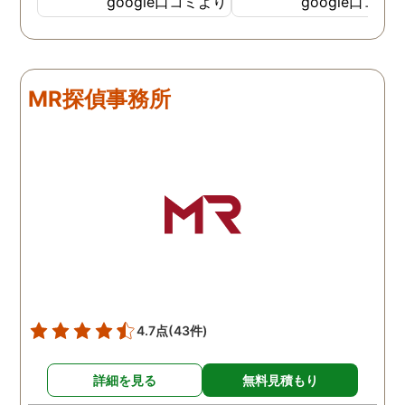
google口コミより
google口コミ
調査も細かく、こんな所ま
くと面白い話し聞かせて
でしっかり撮ってくれたん
れますね。 問題がない方
だなと驚きました。 この証
いいんですがまた何かあ
拠で旦那と今後の話しが早
たらお願いします。
MR探偵事務所
く進みそうです。また結果
はご連絡します。 知識豊富
で本当に色々と教えてくだ
さり、よくないことはしっ
かり注意してくださる方で
した。本当に感謝してま
す。また分からない事があ
りましたらご連絡するかも
しれませんが、よろしくお
願いします。 この度はあり
がとうございました！！
4.7点
(43件)
詳細を見る
無料見積もり