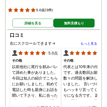
5.0点
(3件)
詳細を見る
無料見積もり
口コミ
右にスクロールできます→
もっと見る
5.0点
5.0
その他
その他
以前他社に尾行を頼みバレ
代表とは10年来の付き合
て諦めた事がありました。
です。過去数回お願いし
今回は知人の紹介でこちら
数々の問題を解決しても
にお願いしました。初めて
いました。 言いづらいこ
電話した時も親身にお話を
もハッキリ言ってくれて
聞いて下さり、私に合った
りになる方です。 調査報
プランで15日位かけて調査
書の写真もいつも驚かさ
してもらいました。 噂通り
てどうやって撮ったのか