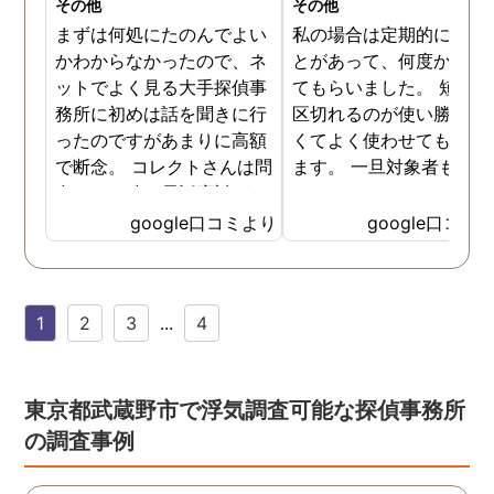
その他
その他
まずは何処にたのんでよい
私の場合は定期的に頼む
かわからなかったので、ネ
とがあって、何度か調査
ットでよく見る大手探偵事
てもらいました。 短時間
務所に初めは話を聞きに行
区切れるのが使い勝手が
ったのですがあまりに高額
くてよく使わせてもらっ
で断念。 コレクトさんは問
ます。 一旦対象者も落ち
合せした時の電話応対がと
いたみたいなのでしばら
ても誠実な感じが伝わって
様子を見たいと思います
google口コミより
google口コミ
きたので3社目で伺いまし
様子を見て動きそうなら
た。 各社特徴はありました
の時はまた尾行をお願い
が話す内容や値段設定に納
ます。
1
2
3
...
4
得できたので試しにたのん
でみることにしました。 辞
めた社員による情報漏洩の
法的証拠を集める内容でし
東京都武蔵野市で浮気調査可能な探偵事務所
たが成果はだしてくれまし
の調査事例
たね。 終始気持ちの良い取
引ができる探偵社さんでし