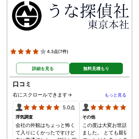
得るべく、尽力して頂き、
せて頂きたいと思います
密に連絡をいただきなが
ら、丁寧に対応してくださ
いました。 おかげで、とて
も充分な調査結果をいただ
きました。 サポートの方
も、不安で日々辛い気持ち
4.3点
(7件)
で過ごしていた私に親身に
対応して頂いた上に、かな
詳細を見る
無料見積もり
り迅速に弁護士に関するア
ドバイスを頂き繋いで下さ
口コミ
った事、本当に感謝してい
ます。
右にスクロールできます→
もっと見る
5.0点
5.0
浮気調査
その他
会社の外観はちょっと怖く
この度は大変お世話にな
て入りにくかったですけど
ました。 とても親切に接