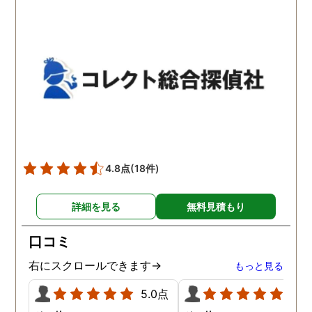
わかりませんが、東京駅前
自体がめちゃくちゃ早い
相談室では調査後もメンタ
し、その後のフォローも
ルが不安定になってしまっ
厚いのでこの値段出して
た私のケアをしっかりして
も東京駅前相談室にお願
くださったおかげで、今は
して良かったと思ってい
元気に過ごせています。
す。
4.8点
(18件)
詳細を見る
無料見積もり
口コミ
右にスクロールできます→
もっと見る
5.0点
5.0