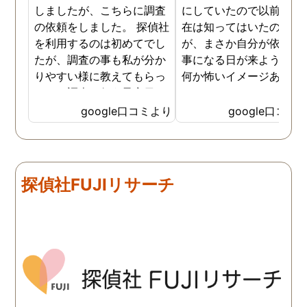
しましたが、こちらに調査
にしていたので以前から
の依頼をしました。 探偵社
在は知ってはいたのです
を利用するのは初めてでし
が、まさか自分が依頼す
たが、調査の事も私が分か
事になる日が来ようとは
りやすい様に教えてもらっ
何か怖いイメージありま
たり、調査を行う予定日は
たけど、スタッフの方の
私の希望を聞いてもらいつ
応も良く、安心して相談
google口コミより
google口コミ
つ、探偵さんのご意見も取
きました。 調査後に弁護
り入れ、細かく打ち合わせ
さんも紹介していただき
をして決めてもらいまし
バッチリ慰謝料請求出来
た。調査を行った日はその
した！ありがとうござい
探偵社FUJIリサーチ
日の報告を入れてくれたり
した！
としっかり調査をやってく
れているのが伝わりました
し、調査日以外でも相談を
聞いて頂いたりと精神的に
も助かりました。 報告書や
調査の動画を見せてもらっ
た時の衝撃は…リアルな映