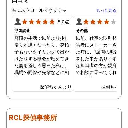
口コミ
右にスクロールできます→
もっと見る
5.0点
4.0
浮気調査
その他
普段の生活で以前より少し
以前、仕事の取引相手の
帰りが遅くなったり、突拍
当者にストーカーされて
子もないタイミングで出か
た時に、1週間の調査依
けたりする機会が増えてき
をした事があります。親
た妻を怪しく思った私は、
な担当者の方が親身にな
職場の同僚や先輩などに相
て相談に乗ってくれたた
談していました。 そういっ
め、安心しました。同じ
た相談の回答の一つに調査
うな被害に遭う可能性も
探偵ちゃんより
探偵ちゃん
を依頼することを勧めら
慮し、引越しましたので
れ、私は一度相談してみま
もう大丈夫かと思います
した。 無料相談を受け簡単
に見積もりをもらったとこ
RCL探偵事務所
ろ、それほど財布への負担
はなかったので、軽い気持