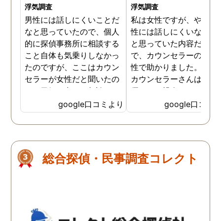
浮気調査
浮気調査
男性には話しにくいことだ
私は女性ですが、やはり
なと思っていたので、個人
性には話しにくいな。。
的に探偵事務所に相談する
と思っていた内容だった
こと自体も気乗りしなかっ
で、カウンセラーの方が
たのですが、ここはカウン
性で助かりました。MR
セラーが女性だと聞いたの
カウンセラーさんはすご
で、勇気を出して相談して
優しくて親身になって話
みることにしました。感極
聞いてくれるので思わず
google口コミより
google口コミ
まって泣いてしまったり、
を流して話してしまいま
感情が表に出すぎてしまう
た。それほど自分がずっ
私にも温かく寄り添ってく
不安だったのを再確認し
ださったので安心して悩み
した、調査料金は決して
総合探偵・民事調査コレクト
を話せました。他はどうか
いとは言えませんが、調
わかりませんが、東京駅前
自体がめちゃくちゃ早い
相談室では調査後もメンタ
し、その後のフォローも
ルが不安定になってしまっ
厚いのでこの値段出して
た私のケアをしっかりして
も東京駅前相談室にお願
くださったおかげで、今は
して良かったと思ってい