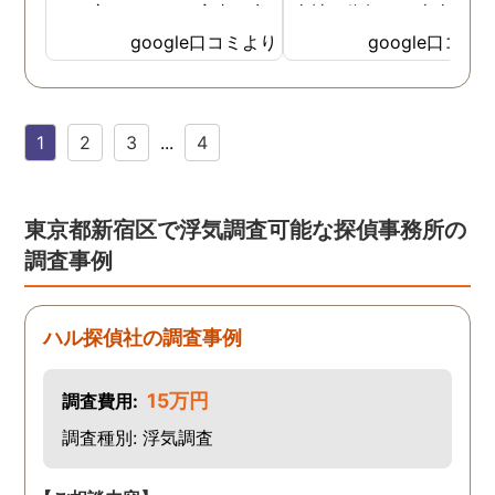
いた方も、とても率直に意
当社に依頼して本当に良
見を言っていただき、また
ったと実感しております
google口コミより
google口コミ
費用面も正直に答えていた
依頼中にはいろいろな相
だき、私の望む結果を得る
も聞いて頂き、救われる
ためには、決して安いとは
が多々ありました。大変
1
2
3
...
4
言えないですが、それでも
謝しております。 私と同
少しでも低く抑えるアドバ
様な状況の方々には是非
イスもいただき、納得して
FUJIリサーチさんへの依
依頼させていただきまし
をお勧め致します。 今後
東京都新宿区で浮気調査可能な探偵事務所の
た。 調査も私の望む結果を
何かありましたらご相談
調査事例
得るべく、尽力して頂き、
せて頂きたいと思います
密に連絡をいただきなが
ら、丁寧に対応してくださ
ハル探偵社の調査事例
いました。 おかげで、とて
も充分な調査結果をいただ
15万円
調査費用:
きました。 サポートの方
も、不安で日々辛い気持ち
調査種別: 浮気調査
で過ごしていた私に親身に
対応して頂いた上に、かな