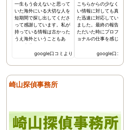
一生もう会えないと思って
こちらからの少なくまた
いた海外にいる大切な人を
い情報に対しても真摯に
短期間で探し出してくださ
た迅速に対応していただ
って感謝しています。私が
ました。最終の報告書を
持っている情報は古かった
ただいた時にプロフェッ
うえ海外ということもあ
ョナルの仕事を感じまし
り、自分ではどうしようも
た。
なく諦めかけていた時に
google口コミより
google口コミ
Japan PI さんに巡り会
い、その方が今も元気でい
ることを知り嬉しいです。
本当にありがとうございま
崎山探偵事務所
した。