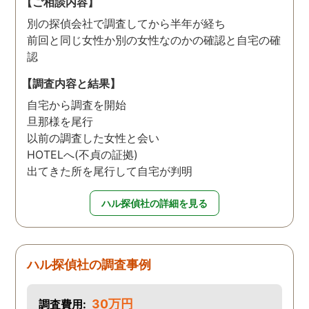
【ご相談内容】
り迅速に弁護士に関するア
別の探偵会社で調査してから半年が経ち
ドバイスを頂き繋いで下さ
前回と同じ女性か別の女性なのかの確認と自宅の確
った事、本当に感謝してい
認
ます。
【調査内容と結果】
自宅から調査を開始
旦那様を尾行
以前の調査した女性と会い
HOTELへ(不貞の証拠)
出てきた所を尾行して自宅が判明
ハル探偵社の詳細を見る
ハル探偵社の調査事例
30万円
調査費用: