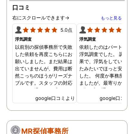
口コミ
右にスクロールできます→
もっと見る
5.0点
5.0
浮気調査
浮気調査
以前別の探偵事務所で失敗
依頼したのはパートナー
した依頼を再度こちらにお
浮気調査でした。 調査の
願いしました。まだ結果は
果で、浮気をしていなか
出ていませんが、費用は断
たみたいでほっと安心し
然こっちのほうがリーズナ
した。 何度か事務所に行
ブルです。スタッフの対応
ましたが、最寄りから徒
なんかも温かみを感じま
3分程度で通いやすかっ
す。はじめからこちらにす
です。
google口コミより
google口コミ
ればよかったです😢 …
MR探偵事務所