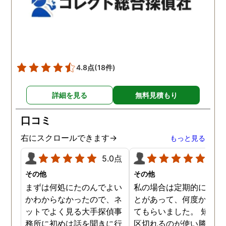
元気に過ごせています。
す。
4.8点
(18件)
詳細を見る
無料見積もり
口コミ
右にスクロールできます→
もっと見る
5.0点
5.0
その他
その他
まずは何処にたのんでよい
私の場合は定期的に頼む
かわからなかったので、ネ
とがあって、何度か調査
ットでよく見る大手探偵事
てもらいました。 短時間
務所に初めは話を聞きに行
区切れるのが使い勝手が