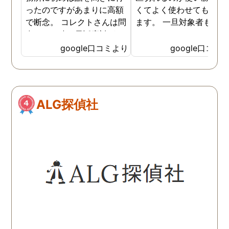
ったのですがあまりに高額
くてよく使わせてもらっ
で断念。 コレクトさんは問
ます。 一旦対象者も落ち
合せした時の電話応対がと
いたみたいなのでしばら
ても誠実な感じが伝わって
様子を見たいと思います
google口コミより
google口コミ
きたので3社目で伺いまし
様子を見て動きそうなら
た。 各社特徴はありました
の時はまた尾行をお願い
が話す内容や値段設定に納
ます。
得できたので試しにたのん
ALG探偵社
でみることにしました。 辞
めた社員による情報漏洩の
法的証拠を集める内容でし
たが成果はだしてくれまし
たね。 終始気持ちの良い取
引ができる探偵社さんでし
た。