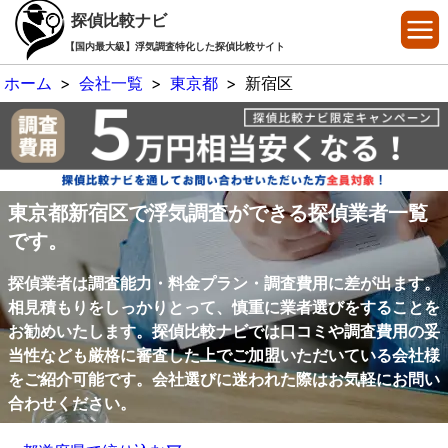
探偵比較ナビ
【国内最大級】浮気調査特化した探偵比較サイト
ホーム
>
会社一覧
>
東京都
>
新宿区
東京都新宿区で浮気調査ができる探偵業者一覧
です。
探偵業者は調査能力・料金プラン・調査費用に差が出ます。
相見積もりをしっかりとって、慎重に業者選びをすることを
お勧めいたします。探偵比較ナビでは口コミや調査費用の妥
当性なども厳格に審査した上でご加盟いただいている会社様
をご紹介可能です。会社選びに迷われた際はお気軽にお問い
合わせください。