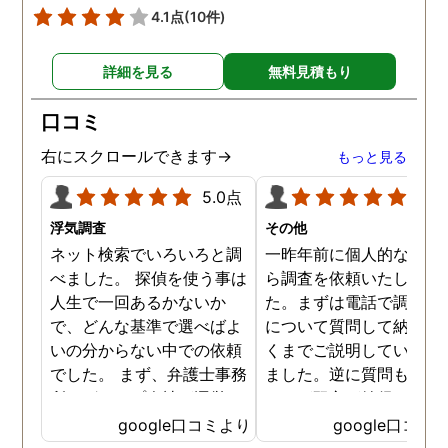
4.1点
(10件)
詳細を見る
無料見積もり
口コミ
右にスクロールできます→
もっと見る
5.0点
5.0
浮気調査
その他
ネット検索でいろいろと調
一昨年前に個人的な理由
べました。 探偵を使う事は
ら調査を依頼いたしまし
人生で一回あるかないか
た。まずは電話で調査全
で、どんな基準で選べばよ
について質問して納得が
いの分からない中での依頼
くまでご説明していただ
でした。 まず、弁護士事務
ました。逆に質問も受け
所のグループ会社が運営し
したが双方が納得したう
ているという事で、安心感
で契約したので不安はな
google口コミより
google口コミ
がありました。 契約まで
安心して調査をお願する