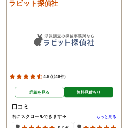
ラビット探偵社
ので、探偵に妻の不倫調査
をお願いしました。妻は月
に２～３回は行きつけのバ
ーに飲みに行くのでそのタ
イミングで調査をしてもら
い、バーから出てきた妻が
男性とホテルに入っていく
姿を撮影してきてくれまし
た。おそらく高価な時計は
その男性からのプレゼント
だった可能性が高く、付き
4.5点
(46件)
合いもかなり深くて長いも
のだと睨んでいます。
詳細を見る
無料見積もり
口コミ
右にスクロールできます→
もっと見る
5.0点
5.0