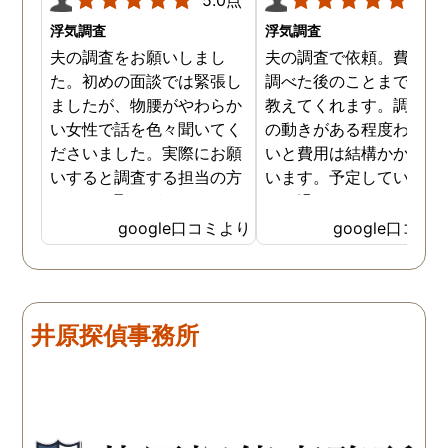
浮気調査
浮気調査
夫の調査をお願いしまし
夫の調査で依頼。費用や
た。初めの面談では緊張し
調べた後のことまで詳し
ましたが、物腰がやわらか
教えてくれます。調査対
い女性で話を色々聞いてく
の動きがある程度わから
ださいました。実際にお願
いと費用は結構かかると
いすると調査する担当の方
います。予定していた時
とのやり取りがメインで、
より過ぎてしまいました
色々不安や心配な事の共有
が、そのまま調査してい
google口コミより
google口コミ
をしてくれました。探偵の
だき、しっかり証拠取れ
方に依頼となると丸投げで
した。あ、もちろん過ぎ
お願いするイメージでした
分は追加料金払いました
が、二人三脚で協力しあい
調査が終わって今後どう
井原探偵事務所
ながら、進めて行った感じ
るかの相談もしっかりし
です。こちらもある程度、
くれるので、次に何をす
時間や場所が絞れると調査
ばいいのかわかる為、悩
がスムーズに進んで良いか
ずに突き進めます。 あり
と思います。思い切ってお
とうございました。