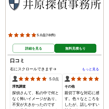
願いして良かったです。 こ
の度はありがとうございま
した。
5.0点
(18件)
詳細を見る
無料見積もり
口コミ
右にスクロールできます→
もっと見る
5.0点
5.0
浮気調査
その他
探偵さんて、私の中で何と
親切丁寧な対応に感謝し
なく怖いイメージがあり、
す。色々なところを探し
不安が大きかったのです
したが、話しやすいこと