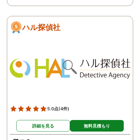
も、きっちりとご説明いた
とができました。結果に
だき、安心の中でお願いす
いて非常に満足しており
ることが出来ました。 細か
す。信頼できる探偵社さ
ハル探偵社
く報告をいただいたり、調
です。ありがとうござい
査の上でのアドバイスも過
した。
去の経験をもとに的確にい
ただけたことで、とても心
強かったです。 何度も使う
機関ではないと思います
が、知人で不貞等で困って
いる人がいれば迷わずお勧
めします。 本当にありがと
うございました。
5.0点
(4件)
詳細を見る
無料見積もり