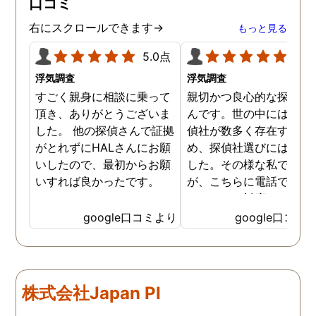
口コミ
右にスクロールできます→
もっと見る
5.0点
5.0
浮気調査
浮気調査
すごく親身に相談に乗って
親切かつ良心的な探偵社
頂き、ありがとうございま
んです。世の中には詐欺
した。 他の探偵さんで証拠
偵社が数多く存在するた
がとれずにHALさんにお願
め、探偵社選びには慎重
いしたので、最初からお願
した。その様な私でした
いすれば良かったです。
が、こちらに電話で相談
たところ、対応された方
探偵のノウハウまで丁寧
google口コミより
google口コミ
教えて下さったのです。
用できると思い、早速お
話になりました。実際に
は、仕事も丁寧で調査内
株式会社Japan PI
を専門家に提出した際に