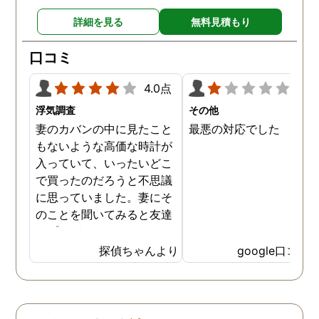
詳細を見る
無料見積もり
口コミ
4.0点
1.0
浮気調査
その他
妻のカバンの中に見たこと
最悪の対応でした
もないような高価な時計が
入っていて、いったいどこ
で買ったのだろうと不思議
に思っていました。妻にそ
のことを聞いてみると友達
にプレゼントでもらったと
のこと。それ以上は突っ込
探偵ちゃんより
google口コミ
んで聞きませんでしたが、
友達からもらうにしてはあ
まりにも金額が高いもの。
不信感は募るばかりだった