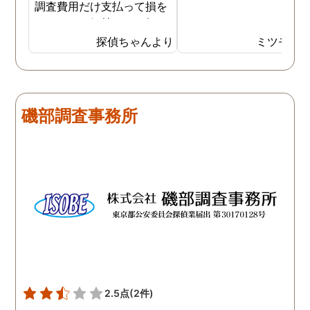
調査費用だけ支払って損を
したという気持ちで一杯で
した。今回また夫の浮気疑
探偵ちゃんより
ミツモア
惑が浮上し、今度こそは探
偵選びにも気を遣いまし
た。今回の探偵は打ち合わ
せの段階から「ここなら安
磯部調査事務所
心して任せられる」と思え
るほど丁寧で、実際短い調
査期間の間に動かぬ証拠を
いくつも掴んできてくれま
した。追加の調査費用など
もなく、探偵選びの重要さ
を感じました。
2.5点
(2件)