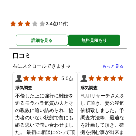
像作品みたいでした。 調査
終了後も弁護士の紹介等の
ケアもしてもらったり色々
3.4点
(11件)
とお世話になりました！
詳細を見る
無料見積もり
口コミ
右にスクロールできます→
もっと見る
5.0点
5.0
浮気調査
浮気調査
不倫した上に強行に離婚を
FUJIリサーチさんをご紹
迫るモラハラ気質の夫とそ
して頂き、妻の浮気調査
の親族に追い詰められ、協
依頼致しました。予算か
力者のいない状態で藁にも
調査方法等、最適なやり
縋る思いで問い合わせまし
を計画して頂き、確実な
た。 最初に相談にのって頂
拠を掴む事が出来ました