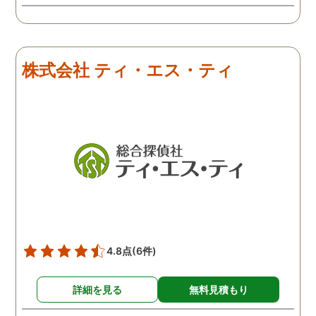
う冷めていることがわかっ
たので、離婚しようという
ことになりました。探偵は
きっちりと仕事をしてくれ
株式会社 ティ・エス・ティ
るので、浮気を疑って心配
な人は一度依頼してみるこ
とをおすすめします。
4.8点
(6件)
詳細を見る
無料見積もり