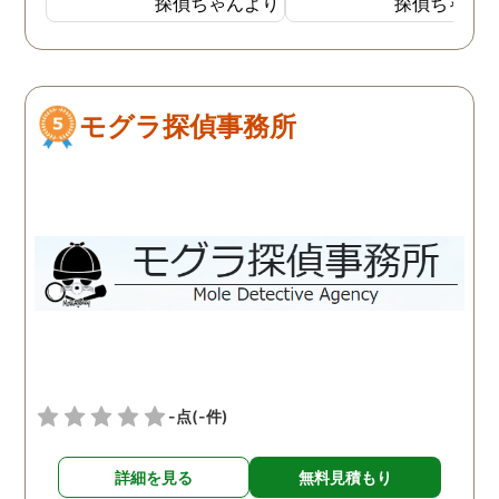
探偵ちゃんより
探偵ちゃん
外で男と密会しているので
ました。しかし追加調査
はないかと思い始めまし
調査を失敗した時対処な
た。 探偵には妻が外でどん
の説明が不十分で、安心
な男と会っているのかを調
て依頼はできませんでし
モグラ探偵事務所
べてもらいました。１週間
た。面倒でしたが仕方な
ほど経ち、妻の帰りが遅く
2社目に無料相談で伺う
なったことがあり、探偵か
と、こちらは十分信頼で
らもその日の妻の行動がわ
る探偵社でした。探偵社
かったと連絡がありまし
中にもあくどい業者がい
た。自分よりも10歳以上年
らしいので、依頼の際は
下の20代の男性と会い、し
くつか話を聞きに行った
かも車の中でキスをしてい
が良いと思います。
る写真を証拠として見るこ
とになりました。 結局弁護
士に依頼し、その証拠が元
-点
(-件)
で離婚となりました。 妻は
反省して男とは別れたよう
詳細を見る
無料見積もり
でしたが、お互い愛情はも