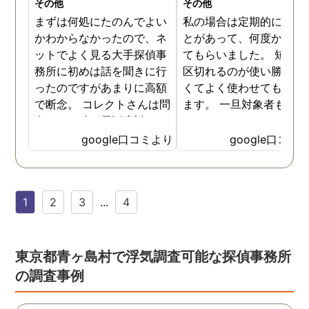
その他
その他
まずは何処にたのんでよい
私の場合は定期的に頼む
かわからなかったので、ネ
とがあって、何度か調査
ットでよく見る大手探偵事
てもらいました。 短時間
務所に初めは話を聞きに行
区切れるのが使い勝手が
ったのですがあまりに高額
くてよく使わせてもらっ
で断念。 コレクトさんは問
ます。 一旦対象者も落ち
合せした時の電話応対がと
いたみたいなのでしばら
ても誠実な感じが伝わって
様子を見たいと思います
google口コミより
google口コミ
きたので3社目で伺いまし
様子を見て動きそうなら
た。 各社特徴はありました
の時はまた尾行をお願い
が話す内容や値段設定に納
ます。
1
2
3
...
4
得できたので試しにたのん
でみることにしました。 辞
めた社員による情報漏洩の
法的証拠を集める内容でし
東京都青ヶ島村で浮気調査可能な探偵事務所
たが成果はだしてくれまし
の調査事例
たね。 終始気持ちの良い取
引ができる探偵社さんでし