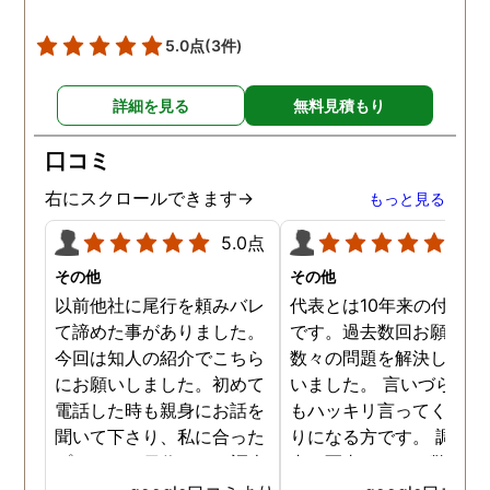
5.0点
(3件)
詳細を見る
無料見積もり
口コミ
右にスクロールできます→
もっと見る
5.0点
5.0
その他
その他
以前他社に尾行を頼みバレ
代表とは10年来の付き合
て諦めた事がありました。
です。過去数回お願いし
今回は知人の紹介でこちら
数々の問題を解決しても
にお願いしました。初めて
いました。 言いづらいこ
電話した時も親身にお話を
もハッキリ言ってくれて
聞いて下さり、私に合った
りになる方です。 調査報
プランで15日位かけて調査
書の写真もいつも驚かさ
してもらいました。 噂通り
てどうやって撮ったのか