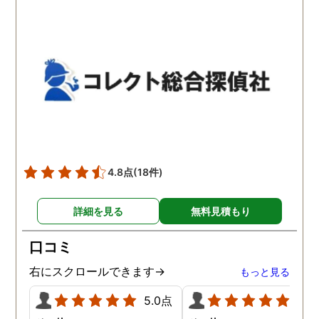
わかりませんが、東京駅前
自体がめちゃくちゃ早い
相談室では調査後もメンタ
し、その後のフォローも
ルが不安定になってしまっ
厚いのでこの値段出して
た私のケアをしっかりして
も東京駅前相談室にお願
くださったおかげで、今は
して良かったと思ってい
元気に過ごせています。
す。
4.8点
(18件)
詳細を見る
無料見積もり
口コミ
右にスクロールできます→
もっと見る
5.0点
5.0