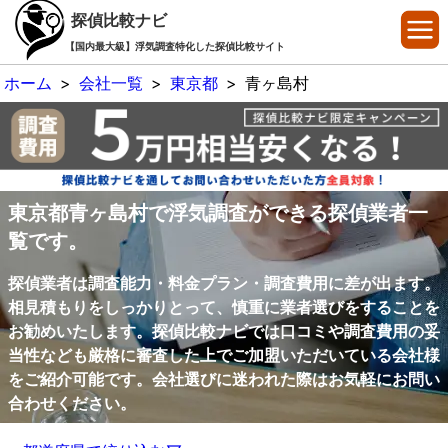
探偵比較ナビ
【国内最大級】浮気調査特化した探偵比較サイト
ホーム
>
会社一覧
>
東京都
>
青ヶ島村
東京都青ヶ島村で浮気調査ができる探偵業者一
覧です。
探偵業者は調査能力・料金プラン・調査費用に差が出ます。
相見積もりをしっかりとって、慎重に業者選びをすることを
お勧めいたします。探偵比較ナビでは口コミや調査費用の妥
当性なども厳格に審査した上でご加盟いただいている会社様
をご紹介可能です。会社選びに迷われた際はお気軽にお問い
合わせください。