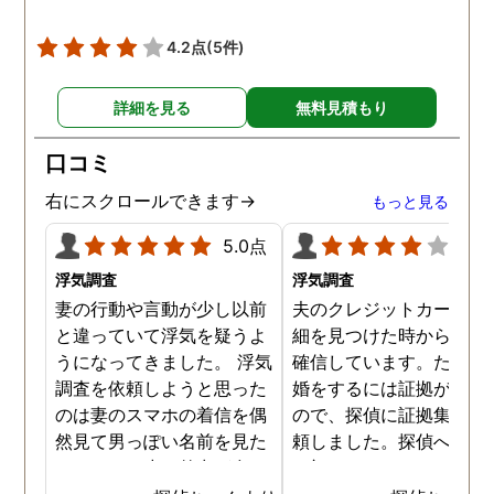
4.2点
(5件)
詳細を見る
無料見積もり
口コミ
右にスクロールできます→
もっと見る
5.0点
4.0
浮気調査
浮気調査
妻の行動や言動が少し以前
夫のクレジットカードの
と違っていて浮気を疑うよ
細を見つけた時から不倫
うになってきました。 浮気
確信しています。ただ、
調査を依頼しようと思った
婚をするには証拠が乏し
のは妻のスマホの着信を偶
ので、探偵に証拠集めを
然見て男っぽい名前を見た
頼しました。探偵への依
からです。少し外出が多く
は初めてではないので無
なり帰りも遅くなっていて
相談まではスムーズに進