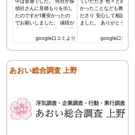
中は普通でした。 何社か探
ていただき 色々と気付か
偵社さんに見積もりを出し
かったことなども教えて
たのですが1番安かったの
ださり 安心して相談がで
でお願いしました。 値段が
ました。 ありがとうござ
安いので、調査の方が心配
ました。
でしたがしっかり浮気の証
google口コミより
google口コミ
拠を押さえて頂けました。
ありがとう御座いました。
前に進めます。 もう2度と
探偵に頼む事のない人生を
あおい総合調査 上野
歩みますね(笑)