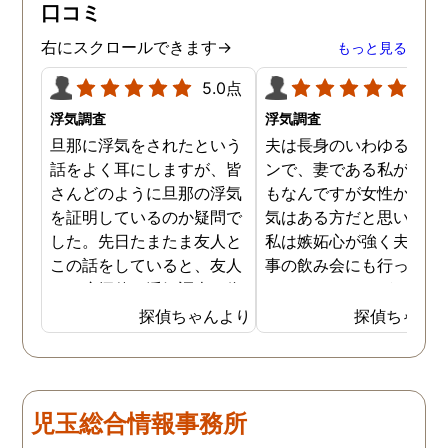
口コミ
右にスクロールできます→
もっと見る
5.0点
5.0
浮気調査
浮気調査
旦那に浮気をされたという
夫は長身のいわゆるイケ
話をよく耳にしますが、皆
ンで、妻である私が言う
さんどのように旦那の浮気
もなんですが女性からの
を証明しているのか疑問で
気はある方だと思います
した。先日たまたま友人と
私は嫉妬心が強く夫には
この話をしていると、友人
事の飲み会にも行ってほ
は一度探偵に浮気調査を依
くないほどですが、先日
頼したことがあるとのこと
いに探偵に夫の浮気調査
探偵ちゃんより
探偵ちゃん
でした。その手があったか
依頼してしまいました。
と思い、普段私も旦那の浮
んなことが夫にバレたら
気を疑っているので、早速
蔑されてしまうかもしれ
依頼してみることにしまし
せんが、万が一夫が浮気
児玉総合情報事務所
た。探偵への依頼は思いの
しているようなことがあ