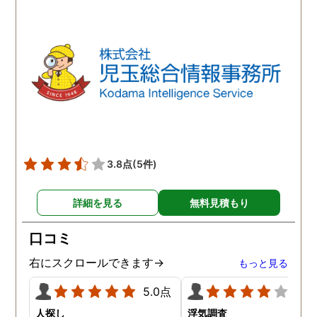
ほか簡単で、調査内容や調
ば、夫のことはもちろん
査費に納得ができれば希望
気相手の女のことも許す
日に調査を開始してくれる
とができません。調査の
とのこと。旦那の行動が怪
果、夫は浮気はしていま
しいと思われる日に調査を
んでしたがやはり女性か
依頼すると、数日後には調
の人気は凄いらしく、頻
査報告書を仕上げてくれて
に食事の誘いなどを受け
いました。探偵の調査と言
いるようです。たまにこ
うものがどのようなものな
して浮気調査をして、確
のかワクワクしながら探偵
をしておいた方が良いか
3.8点
(5件)
社に向かうと、旦那の浮気
しれないとアドバイスを
の実態がレポートや写真、
て頂きました。
詳細を見る
無料見積もり
動画データで明らかにされ
ていました。お試しのつも
口コミ
りで依頼した浮気調査でし
たが、想像以上に精度に正
右にスクロールできます→
もっと見る
直驚かされました。
5.0点
4.0
人探し
浮気調査