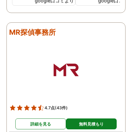
google口コミより
google口コミ
調査も細かく、こんな所ま
くと面白い話し聞かせて
でしっかり撮ってくれたん
れますね。 問題がない方
だなと驚きました。 この証
いいんですがまた何かあ
拠で旦那と今後の話しが早
たらお願いします。
MR探偵事務所
く進みそうです。また結果
はご連絡します。 知識豊富
で本当に色々と教えてくだ
さり、よくないことはしっ
かり注意してくださる方で
した。本当に感謝してま
す。また分からない事があ
りましたらご連絡するかも
しれませんが、よろしくお
願いします。 この度はあり
がとうございました！！
4.7点
(43件)
詳細を見る
無料見積もり