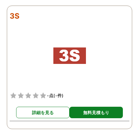
リアルタイムで都度報告が
査が雑ということも一切
来ていました。 担当の人も
く、むしろ期待以上に細
3S
丁寧で報告内容もわかりや
く調査・報告してくれた
すかったです。 全国に展開
実際の調査状況をリアル
されているという点も強み
イムで知れるのはかなり
ですね。
い。
-点
(-件)
詳細を見る
無料見積もり