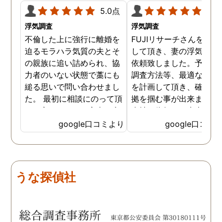
5.0点
5.0
浮気調査
浮気調査
不倫した上に強行に離婚を
FUJIリサーチさんをご紹
迫るモラハラ気質の夫とそ
して頂き、妻の浮気調査
の親族に追い詰められ、協
依頼致しました。予算か
力者のいない状態で藁にも
調査方法等、最適なやり
縋る思いで問い合わせまし
を計画して頂き、確実な
た。 最初に相談にのって頂
拠を掴む事が出来ました
いた方も、とても率直に意
当社に依頼して本当に良
見を言っていただき、また
ったと実感しております
google口コミより
google口コミ
費用面も正直に答えていた
依頼中にはいろいろな相
だき、私の望む結果を得る
も聞いて頂き、救われる
ためには、決して安いとは
が多々ありました。大変
言えないですが、それでも
謝しております。 私と同
うな探偵社
少しでも低く抑えるアドバ
様な状況の方々には是非
イスもいただき、納得して
FUJIリサーチさんへの依
依頼させていただきまし
をお勧め致します。 今後
た。 調査も私の望む結果を
何かありましたらご相談