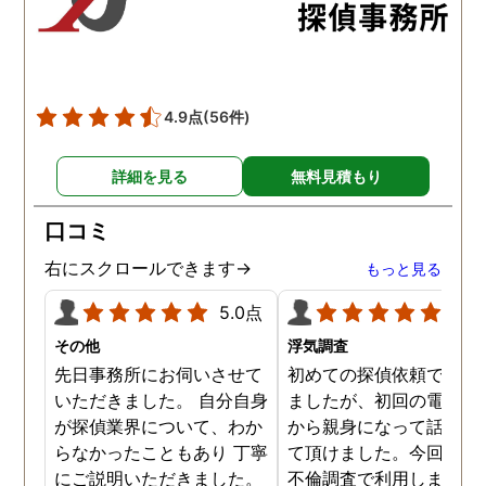
た。調査では夫が不倫相
の自宅に頻繁に訪れる様
が明らかにされ、客観的
見ても不倫を疑いようの
い証拠も集めてくれまし
4.9点
(56件)
た。その間に姉は弁護士
務所に関しても調べてく
詳細を見る
無料見積もり
ていて、周りの人たちの
かげで夫と離婚ができそ
口コミ
です。
右にスクロールできます→
もっと見る
5.0点
5.0
その他
浮気調査
先日事務所にお伺いさせて
初めての探偵依頼で緊張
いただきました。 自分自身
ましたが、初回の電話相
が探偵業界について、わか
から親身になって話を聞
らなかったこともあり 丁寧
て頂けました。今回、夫
にご説明いただきました。
不倫調査で利用しました