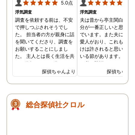
5.0点
5.0
浮気調査
浮気調査
調査を依頼する前は、不安
夫は昔から亭主関白で、
で押しつぶされそうでし
分が一番正しいと思い込
た。 担当者の方が親身に話
でいます。また夫には長
を聞いてくださり、調査を
愛人がおり、これも自分
お願いすることにしまし
けは許されると思い込ん
た。 主人とは長く生活を共
いる節があります。もち
にし信頼していた分、とて
ん私が黙認しているだけ
も悔しい結果となってしま
で、良しとしているわけ
探偵ちゃんより
探偵ちゃん
い残念です。 子ども達の
はありません。しかし最
為、私自身の為にも結果を
では私にも知恵がつき、
受け入れ、前に進むことを
の不倫の証拠を集め始め
決断しました。 私一人では
した。定期的に探偵にも
総合探偵社クロル
解決できなかったので、協
頼をしており、これで夫
力していただき大変感謝し
不倫を客観的に証明する
ています。
ともできる状態になって
ます。もちろん私の目的