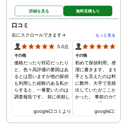
詳細を見る
無料見積もり
口コミ
右にスクロールできます→
もっと見る
5.0点
5.0
その他
その他
価格だったり対応だったり
初めて探偵利用。感想を
と、色々高評価の要因はあ
潔に書きます。 まず、決
るとは思いますが他の探偵
手とも言えたのは料金。 
も利用した経験のある私か
に数件、大手で見積もり
らすると、一番驚いたのは
出していたがここが一番
調査報告です。 前に依頼し
かった。 事前のカウンセ
た探偵では、定期的にまと
ングの際の通りの価格で
めて報告がくる為なかなか
途中での追加料金なども
google口コミより
google口コミ
実際の現状を把握するのが
く安心してお任せできた
難しかったですが、ここは
由のひとつ。 かと言って