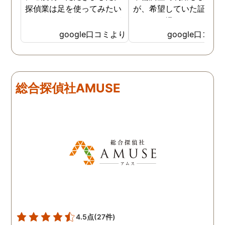
探偵業は足を使ってみたい
が、希望していた証拠を
なイメージがありましたが
っかりと撮ってもらうこ
SNSなどの知識も豊富で、
が出来ました。調査中も
google口コミより
google口コミ
色んな視点から対応されて
動きがある度に細かく報
います。 他の口コミにもあ
してくださり、安心しま
るように、他事務所より料
た。調査当日の夫の動き
金が安く明確で親身になっ
読めない中、柔軟に対応
総合探偵社AMUSE
て対応いただける探偵さん
てくださったこと、本当
です。
感謝しています。 あの日
気を出して電話して良か
た！と心から思っていま
す。
4.5点
(27件)