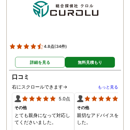
夫との離婚で、亭主関白
夫を黙らせるには最も有
的な方法だと信じていま
す。
4.8点
(34件)
詳細を見る
無料見積もり
口コミ
右にスクロールできます→
もっと見る
5.0点
5.0
その他
その他
とても親身になって対応し
親切なアドバイスを頂き
てくださいました。
した。