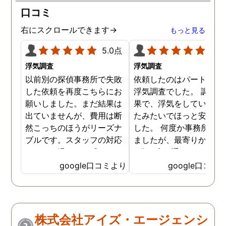
口コミ
右にスクロールできます→
もっと見る
5.0点
5.0
浮気調査
浮気調査
以前別の探偵事務所で失敗
依頼したのはパートナー
した依頼を再度こちらにお
浮気調査でした。 調査の
願いしました。まだ結果は
果で、浮気をしていなか
出ていませんが、費用は断
たみたいでほっと安心し
然こっちのほうがリーズナ
した。 何度か事務所に行
ブルです。スタッフの対応
ましたが、最寄りから徒
なんかも温かみを感じま
3分程度で通いやすかっ
す。はじめからこちらにす
です。
google口コミより
google口コミ
ればよかったです😢 …
株式会社アイズ・エージェンシ