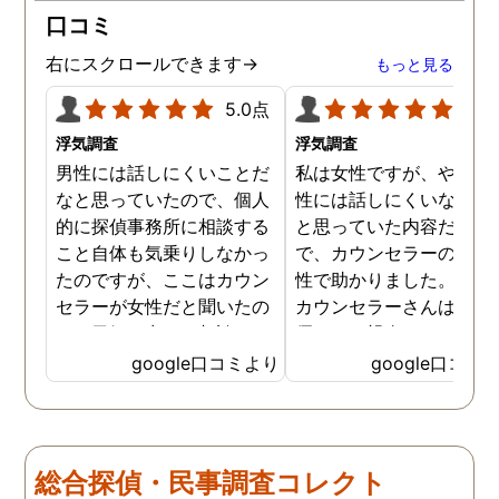
口コミ
右にスクロールできます→
もっと見る
5.0点
5.0
浮気調査
浮気調査
男性には話しにくいことだ
私は女性ですが、やはり
なと思っていたので、個人
性には話しにくいな。。
的に探偵事務所に相談する
と思っていた内容だった
こと自体も気乗りしなかっ
で、カウンセラーの方が
たのですが、ここはカウン
性で助かりました。MR
セラーが女性だと聞いたの
カウンセラーさんはすご
で、勇気を出して相談して
優しくて親身になって話
みることにしました。感極
聞いてくれるので思わず
google口コミより
google口コミ
まって泣いてしまったり、
を流して話してしまいま
感情が表に出すぎてしまう
た。それほど自分がずっ
私にも温かく寄り添ってく
不安だったのを再確認し
ださったので安心して悩み
した、調査料金は決して
総合探偵・民事調査コレクト
を話せました。他はどうか
いとは言えませんが、調