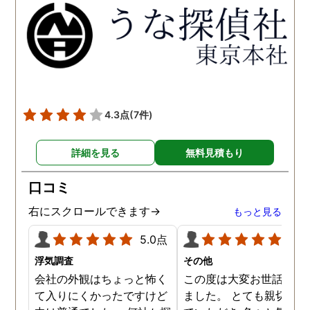
得るべく、尽力して頂き、
せて頂きたいと思います
密に連絡をいただきなが
ら、丁寧に対応してくださ
いました。 おかげで、とて
も充分な調査結果をいただ
きました。 サポートの方
も、不安で日々辛い気持ち
4.3点
(7件)
で過ごしていた私に親身に
対応して頂いた上に、かな
詳細を見る
無料見積もり
り迅速に弁護士に関するア
ドバイスを頂き繋いで下さ
口コミ
った事、本当に感謝してい
ます。
右にスクロールできます→
もっと見る
5.0点
5.0
浮気調査
その他
会社の外観はちょっと怖く
この度は大変お世話にな
て入りにくかったですけど
ました。 とても親切に接