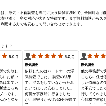
所は、浮気・不倫調査を専門に扱う探偵事務所で、全国対応可
に寄り添う丁寧な対応が大きな特徴です。まず無料相談からス
を利用する方でも安心して問い合わせができます。
きます→
5.0点
5.0点
浮気調査
浮気調査
所で失敗し
依頼したのはパートナーの浮
他の事務所で
らにお願い
気調査でした。 調査の結果
こちらに任せ
果は出てい
で、浮気をしていなかったみ
した依頼なの
断然こっち
たいでほっと安心しました。
と不安でした
ブルです。
何度か事務所に行きました
行してくれま
んかも温か
が、最寄りから徒歩3分程度で
心価格で依頼
じめからこ
通いやすかったです。
す。本当にお