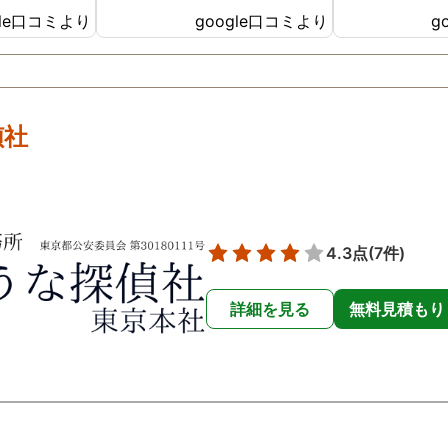
言っていた
て本当に良かったと実感して
いただき、本
gle口コミより
google口コミより
g
も正直に答
おります。 依頼中にはいろい
た。
の望む結果
ろな相談も聞いて頂き、救わ
決して安い
れる事が多々ありました。大
が、それで
変感謝しております。 私と同
えるアドバ
じ様な状況の方々には是非、
偵社
納得して依
FUJIリサーチさんへの依頼を
ました。 調
お勧め致します。 今後も何か
を得るべ
ありましたらご相談させて頂
、密に連絡
きたいと思います。
、丁寧に対
4.3点
(7件)
した。 おか
な調査結果
詳細を見る
無料見積もり
。 サポート
々辛い気持
私に親身に
に、かなり
するアドバ
下さった