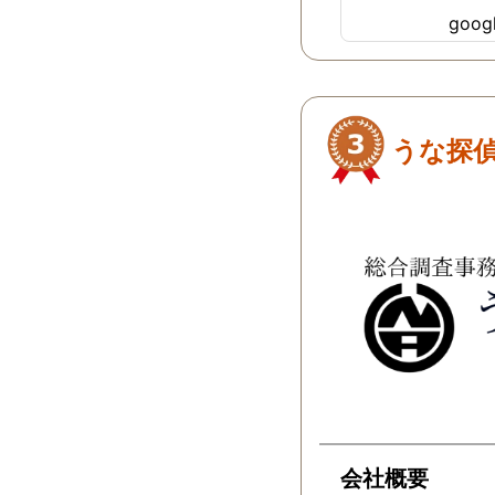
ても率直に意見を
goo
だき、また費用面
えていただき、私
を得るためには、
とは言えないです
も少しでも低く抑
うな探
イスもいただき、
頼させていただき
査も私の望む結果
く、尽力して頂き
をいただきながら
応してくださいま
げで、とても充分
をいただきました
の方も、不安で日
ちで過ごしていた
対応して頂いた上
迅速に弁護士に関
会社概要
イスを頂き繋いで