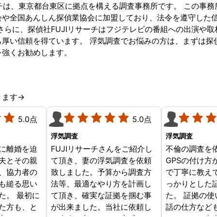
ーチは、東京都台東区に拠点を構える調査事務所です。 この事
会や全国あんしん探偵業協会に加盟しており、法令を遵守した
さらに、探偵社FUJIリサーチはフジテレビの番組への出演や
厚い信頼を得ています。 浮気調査でお悩みの方は、まずは探偵
を強くお勧めします。
きます→
5.0点
5.0点
浮気調査
浮気調査
に離婚を迫
FUJIリサーチさんをご紹介し
不倫の調査を
夫とその親
て頂き、妻の浮気調査を依頼
GPSの付け方
、協力者の
致しました。予算から調査方
で丁寧に教え
も縋る思い
法等、最適なやり方を計画し
っかりとした
た。 最初に
て頂き、確実な証拠を掴む事
た。 証拠の
た方も、と
が出来ました。当社に依頼し
話の仕方など