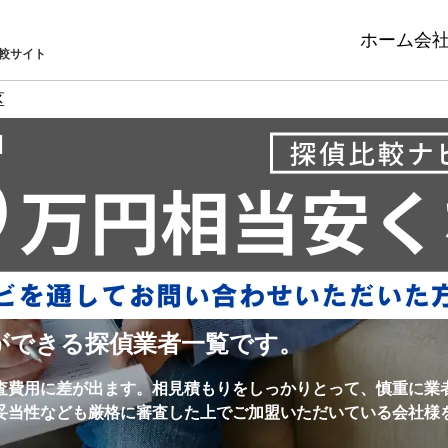
ホーム
会
較サイト
区
ができる探偵業者一覧です。
査費用に差が出ます。相見積もりをしっかりとって、慎重に業
妥当性なども厳格に審査した上でご加盟いただいている会社様