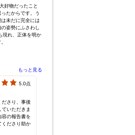
が大好物だったこと
思ったからです。う
態は未だに完全には
偵の姿勢にふさわし
も現れ、正体を明か
す。
もっと見る
5.0点
くださり、事後
していただきま
内容の報告書を
てくださり助か