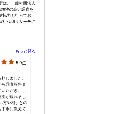
務所は、一般社団法人
信頼性の高い調査を
取材協力も行ってお
社FUJIリサーチに
もっと見る
5.0点
依頼しました。
から調査報告ま
ていただき、し
証拠が取れまし
使い方や相手との
も丁寧に教えて