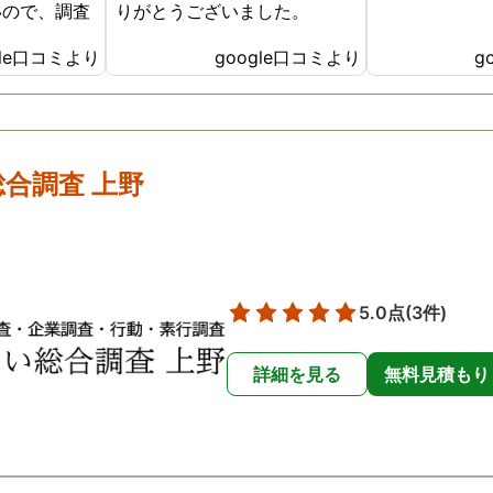
いので、調査
りがとうございました。
がしっかり
gle口コミより
google口コミより
g
えて頂けま
う御座いまし
。 もう2度
ない人生を
合調査 上野
5.0点
(3件)
詳細を見る
無料見積もり