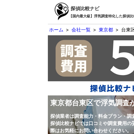
探偵比較ナビ
【国内最大級】浮気調査特化した探偵比
ホーム
>
会社一覧
>
東京都
>
台東
東京都台東区で浮気調査
探偵業者は調査能力・料金プラン・調
探偵比較ナビでは口コミや調査費用の
際はお気軽にお問い合わせください。