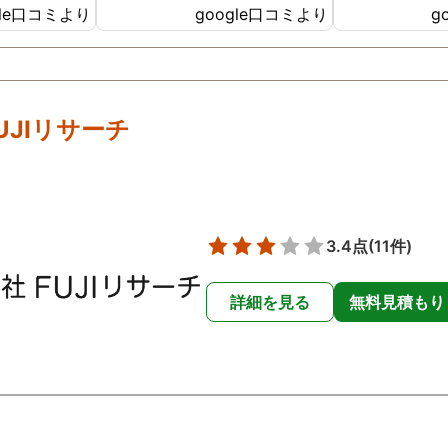
gle口コミより
google口コミより
g
ったです😢
た。
UJIリサーチ
3.4点
(11件)
詳細を見る
無料見積もり