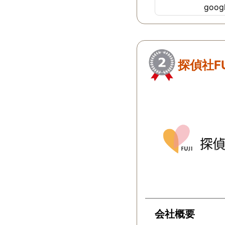
goo
ちらにすればよか
…
探偵社F
会社概要