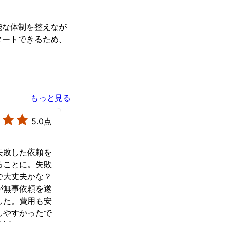
能な体制を整えなが
タートできるため、
もっと見る
5.0点
失敗した依頼を
ることに。失敗
で大丈夫かな？
が無事依頼を遂
した。費用も安
しやすかったで
世話になりまし