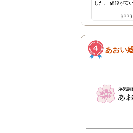
した。 値段が安
の方が心配でした
goo
浮気の証拠を押さ
した。 ありがと
た。前に進めます
と探偵に頼む事の
歩みますね(笑)
あおい総