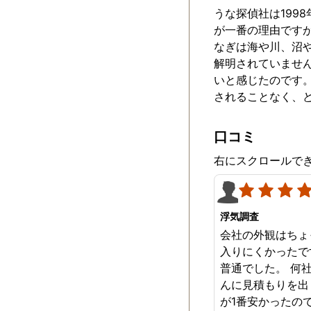
事、本当に感謝し
うな探偵社は199
が一番の理由です
なぎは海や川、沼
解明されていませ
いと感じたのです
されることなく、
口コミ
右にスクロールで
浮気調査
会社の外観はちょ
入りにくかったで
普通でした。 何
んに見積もりを出
が1番安かったの