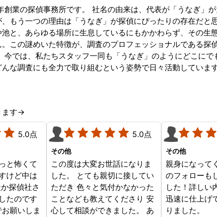
ています。
8年創業の探偵事務所です。 社名の由来は、代表が「うなぎ」
が、もう一つの理由は「うなぎ」が探偵にぴったりの存在だと
や池と、あらゆる場所に生息しているにもかかわらず、その生
ん。この謎めいた特徴が、調査のプロフェッショナルである探
。 今では、私たちスタッフ一同も「うなぎ」のようにどこにで
どんな調査にも全力で取り組むという姿勢で日々活動していま
きます→
5.0点
5.0点
その他
その他
っと怖くて
この度は大変お世話になりま
親身になって
すけど中は
した。 とても親切に接してい
のフォローも
社か探偵社さ
ただき 色々と気付かなかった
した！詳しい
したのです
ことなども教えてくださり 安
迅速に仕上げ
でお願いしま
心して相談ができました。 あ
りました。