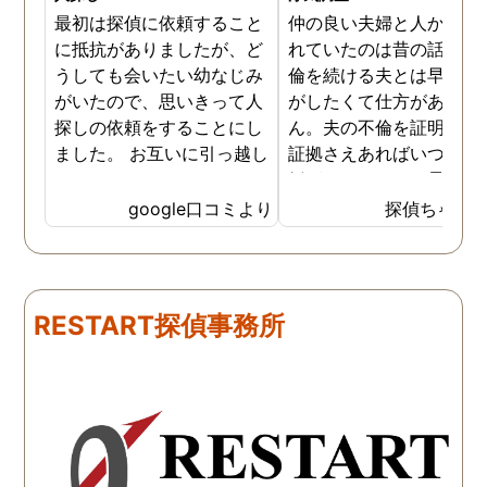
最初は探偵に依頼すること
仲の良い夫婦と人から言
に抵抗がありましたが、ど
れていたのは昔の話で、
うしても会いたい幼なじみ
倫を続ける夫とは早く離
がいたので、思いきって人
がしたくて仕方がありま
探しの依頼をすることにし
ん。夫の不倫を証明でき
ました。 お互いに引っ越し
証拠さえあればいつでも
していましたし、わかって
婚ができるのにと愚痴を
いる情報も少なかったの
ぼしていると、姉が探偵
google口コミより
探偵ちゃん
で、難しいかなと思ってい
不倫の証拠集めを依頼し
たのですが、見事に探して
くれました。探偵事務所
下さり、再会する事が出来
さんざん夫の愚痴を言っ
ました。うれしくてお互い
にも関わらず、相談員の
RESTART探偵事務所
に涙の再会でした。 対応し
は嫌な顔一つせず私の話
て下さった方も丁寧で、安
聞いてくれました。それ
心して相談出来ました。 児
ら本題の調査に関しての
玉総合情報事務所さんに依
になり、費用に関しても
頼させていただき本当に良
明な点が全くないほどし
かったです。
かりと説明をしてくれま