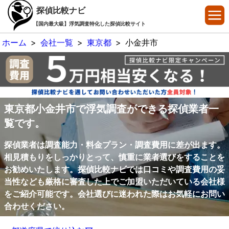
探偵比較ナビ
【国内最大級】浮気調査特化した探偵比較サイト
ホーム
>
会社一覧
>
東京都
>
小金井市
東京都小金井市で浮気調査ができる探偵業者一
覧です。
探偵業者は調査能力・料金プラン・調査費用に差が出ます。
相見積もりをしっかりとって、慎重に業者選びをすることを
お勧めいたします。探偵比較ナビでは口コミや調査費用の妥
当性なども厳格に審査した上でご加盟いただいている会社様
をご紹介可能です。会社選びに迷われた際はお気軽にお問い
合わせください。