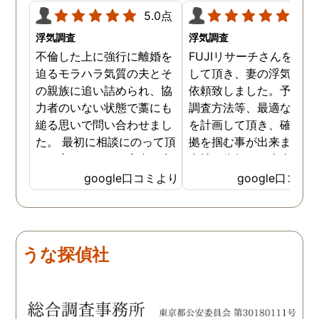
5.0点
5.0
浮気調査
浮気調査
不倫した上に強行に離婚を
FUJIリサーチさんをご紹
迫るモラハラ気質の夫とそ
して頂き、妻の浮気調査
の親族に追い詰められ、協
依頼致しました。予算か
力者のいない状態で藁にも
調査方法等、最適なやり
縋る思いで問い合わせまし
を計画して頂き、確実な
た。 最初に相談にのって頂
拠を掴む事が出来ました
いた方も、とても率直に意
当社に依頼して本当に良
見を言っていただき、また
ったと実感しております
google口コミより
google口コミ
費用面も正直に答えていた
依頼中にはいろいろな相
だき、私の望む結果を得る
も聞いて頂き、救われる
ためには、決して安いとは
が多々ありました。大変
言えないですが、それでも
謝しております。 私と同
うな探偵社
少しでも低く抑えるアドバ
様な状況の方々には是非
イスもいただき、納得して
FUJIリサーチさんへの依
依頼させていただきまし
をお勧め致します。 今後
た。 調査も私の望む結果を
何かありましたらご相談