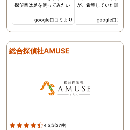
探偵業は足を使ってみたい
が、希望していた証拠を
なイメージがありましたが
っかりと撮ってもらうこ
SNSなどの知識も豊富で、
が出来ました。調査中も
google口コミより
google口コミ
色んな視点から対応されて
動きがある度に細かく報
います。 他の口コミにもあ
してくださり、安心しま
るように、他事務所より料
た。調査当日の夫の動き
金が安く明確で親身になっ
読めない中、柔軟に対応
総合探偵社AMUSE
て対応いただける探偵さん
てくださったこと、本当
です。
感謝しています。 あの日
気を出して電話して良か
た！と心から思っていま
す。
4.5点
(27件)