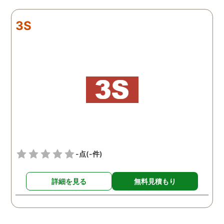
リアルタイムで都度報告が
査が雑ということも一切
来ていました。 担当の人も
く、むしろ期待以上に細
3S
丁寧で報告内容もわかりや
く調査・報告してくれた
すかったです。 全国に展開
実際の調査状況をリアル
されているという点も強み
イムで知れるのはかなり
ですね。
い。
-点
(-件)
詳細を見る
無料見積もり