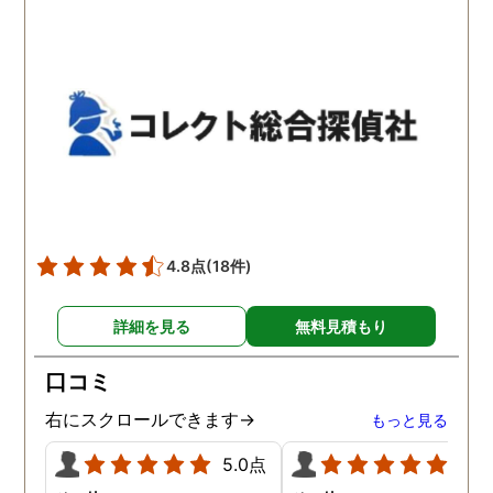
わかりませんが、東京駅前
自体がめちゃくちゃ早い
相談室では調査後もメンタ
し、その後のフォローも
ルが不安定になってしまっ
厚いのでこの値段出して
た私のケアをしっかりして
も東京駅前相談室にお願
くださったおかげで、今は
して良かったと思ってい
元気に過ごせています。
す。
4.8点
(18件)
詳細を見る
無料見積もり
口コミ
右にスクロールできます→
もっと見る
5.0点
5.0