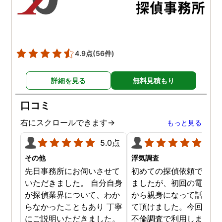
た。調査では夫が不倫相
の自宅に頻繁に訪れる様
が明らかにされ、客観的
見ても不倫を疑いようの
い証拠も集めてくれまし
4.9点
(56件)
た。その間に姉は弁護士
務所に関しても調べてく
詳細を見る
無料見積もり
ていて、周りの人たちの
かげで夫と離婚ができそ
口コミ
です。
右にスクロールできます→
もっと見る
5.0点
5.0
その他
浮気調査
先日事務所にお伺いさせて
初めての探偵依頼で緊張
いただきました。 自分自身
ましたが、初回の電話相
が探偵業界について、わか
から親身になって話を聞
らなかったこともあり 丁寧
て頂けました。今回、夫
にご説明いただきました。
不倫調査で利用しました