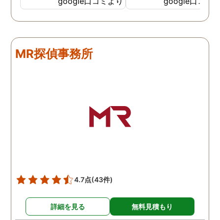
google口コミより
google口コミ
調査も細かく、こんな所ま
くと面白い話し聞かせて
でしっかり撮ってくれたん
れますね。 問題がない方
だなと驚きました。 この証
いいんですがまた何かあ
拠で旦那と今後の話しが早
たらお願いします。
MR探偵事務所
く進みそうです。また結果
はご連絡します。 知識豊富
で本当に色々と教えてくだ
さり、よくないことはしっ
かり注意してくださる方で
した。本当に感謝してま
す。また分からない事があ
りましたらご連絡するかも
しれませんが、よろしくお
願いします。 この度はあり
がとうございました！！
4.7点
(43件)
詳細を見る
無料見積もり