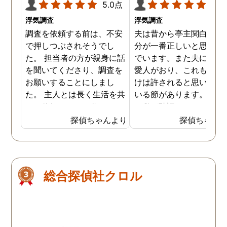
5.0点
5.0
浮気調査
浮気調査
調査を依頼する前は、不安
夫は昔から亭主関白で、
で押しつぶされそうでし
分が一番正しいと思い込
た。 担当者の方が親身に話
でいます。また夫には長
を聞いてくださり、調査を
愛人がおり、これも自分
お願いすることにしまし
けは許されると思い込ん
た。 主人とは長く生活を共
いる節があります。もち
にし信頼していた分、とて
ん私が黙認しているだけ
も悔しい結果となってしま
で、良しとしているわけ
探偵ちゃんより
探偵ちゃん
い残念です。 子ども達の
はありません。しかし最
為、私自身の為にも結果を
では私にも知恵がつき、
受け入れ、前に進むことを
の不倫の証拠を集め始め
決断しました。 私一人では
した。定期的に探偵にも
総合探偵社クロル
解決できなかったので、協
頼をしており、これで夫
力していただき大変感謝し
不倫を客観的に証明する
ています。
ともできる状態になって
ます。もちろん私の目的