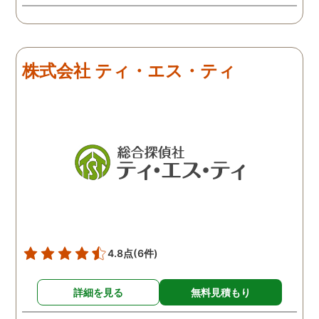
う冷めていることがわかっ
たので、離婚しようという
ことになりました。探偵は
きっちりと仕事をしてくれ
株式会社 ティ・エス・ティ
るので、浮気を疑って心配
な人は一度依頼してみるこ
とをおすすめします。
4.8点
(6件)
詳細を見る
無料見積もり