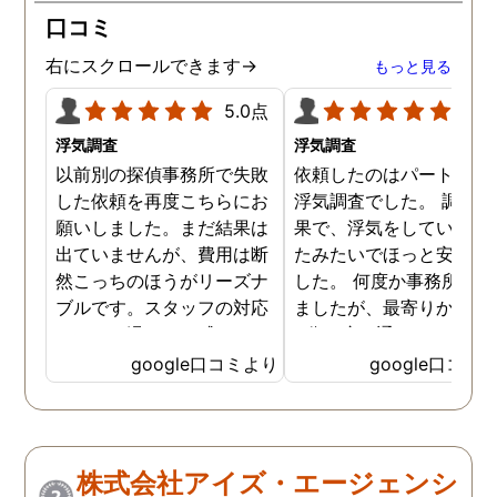
口コミ
右にスクロールできます→
もっと見る
5.0点
5.0
浮気調査
浮気調査
以前別の探偵事務所で失敗
依頼したのはパートナー
した依頼を再度こちらにお
浮気調査でした。 調査の
願いしました。まだ結果は
果で、浮気をしていなか
出ていませんが、費用は断
たみたいでほっと安心し
然こっちのほうがリーズナ
した。 何度か事務所に行
ブルです。スタッフの対応
ましたが、最寄りから徒
なんかも温かみを感じま
3分程度で通いやすかっ
す。はじめからこちらにす
です。
google口コミより
google口コミ
ればよかったです😢 …
株式会社アイズ・エージェンシ