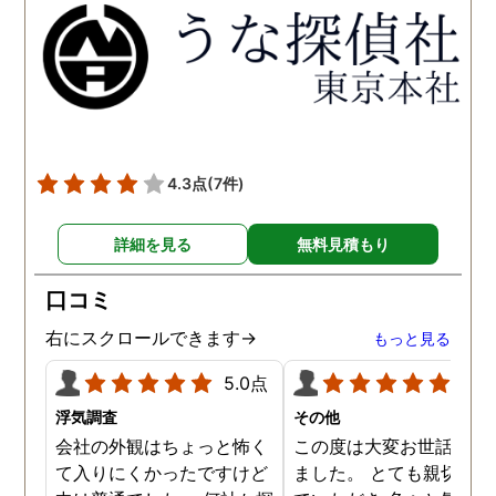
得るべく、尽力して頂き、
せて頂きたいと思います
密に連絡をいただきなが
ら、丁寧に対応してくださ
いました。 おかげで、とて
も充分な調査結果をいただ
きました。 サポートの方
も、不安で日々辛い気持ち
4.3点
(7件)
で過ごしていた私に親身に
対応して頂いた上に、かな
詳細を見る
無料見積もり
り迅速に弁護士に関するア
ドバイスを頂き繋いで下さ
口コミ
った事、本当に感謝してい
ます。
右にスクロールできます→
もっと見る
5.0点
5.0
浮気調査
その他
会社の外観はちょっと怖く
この度は大変お世話にな
て入りにくかったですけど
ました。 とても親切に接