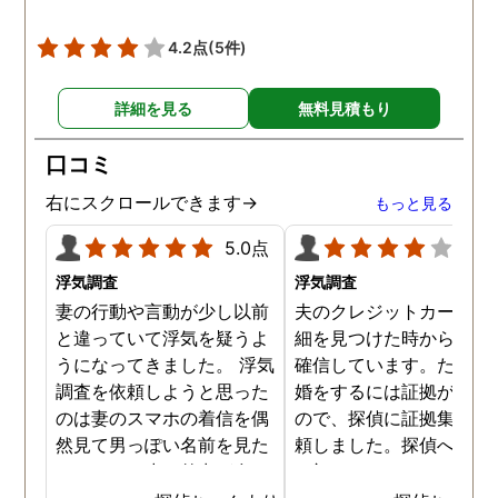
4.2点
(5件)
詳細を見る
無料見積もり
口コミ
右にスクロールできます→
もっと見る
5.0点
4.0
浮気調査
浮気調査
妻の行動や言動が少し以前
夫のクレジットカードの
と違っていて浮気を疑うよ
細を見つけた時から不倫
うになってきました。 浮気
確信しています。ただ、
調査を依頼しようと思った
婚をするには証拠が乏し
のは妻のスマホの着信を偶
ので、探偵に証拠集めを
然見て男っぽい名前を見た
頼しました。探偵への依
からです。少し外出が多く
は初めてではないので無
なり帰りも遅くなっていて
相談まではスムーズに進