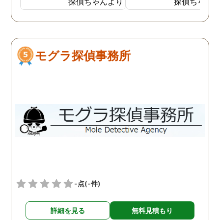
探偵ちゃんより
探偵ちゃん
外で男と密会しているので
ました。しかし追加調査
はないかと思い始めまし
調査を失敗した時対処な
た。 探偵には妻が外でどん
の説明が不十分で、安心
な男と会っているのかを調
て依頼はできませんでし
モグラ探偵事務所
べてもらいました。１週間
た。面倒でしたが仕方な
ほど経ち、妻の帰りが遅く
2社目に無料相談で伺う
なったことがあり、探偵か
と、こちらは十分信頼で
らもその日の妻の行動がわ
る探偵社でした。探偵社
かったと連絡がありまし
中にもあくどい業者がい
た。自分よりも10歳以上年
らしいので、依頼の際は
下の20代の男性と会い、し
くつか話を聞きに行った
かも車の中でキスをしてい
が良いと思います。
る写真を証拠として見るこ
とになりました。 結局弁護
士に依頼し、その証拠が元
-点
(-件)
で離婚となりました。 妻は
反省して男とは別れたよう
詳細を見る
無料見積もり
でしたが、お互い愛情はも