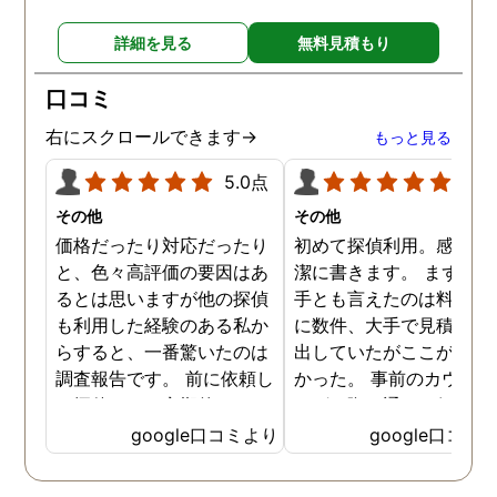
詳細を見る
無料見積もり
口コミ
右にスクロールできます→
もっと見る
5.0点
5.0
その他
その他
価格だったり対応だったり
初めて探偵利用。感想を
と、色々高評価の要因はあ
潔に書きます。 まず、決
るとは思いますが他の探偵
手とも言えたのは料金。 
も利用した経験のある私か
に数件、大手で見積もり
らすると、一番驚いたのは
出していたがここが一番
調査報告です。 前に依頼し
かった。 事前のカウンセ
た探偵では、定期的にまと
ングの際の通りの価格で
めて報告がくる為なかなか
途中での追加料金なども
google口コミより
google口コミ
実際の現状を把握するのが
く安心してお任せできた
難しかったですが、ここは
由のひとつ。 かと言って