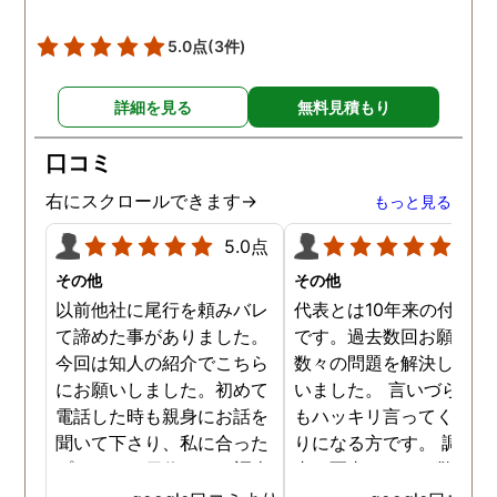
5.0点
(3件)
詳細を見る
無料見積もり
口コミ
右にスクロールできます→
もっと見る
5.0点
5.0
その他
その他
以前他社に尾行を頼みバレ
代表とは10年来の付き合
て諦めた事がありました。
です。過去数回お願いし
今回は知人の紹介でこちら
数々の問題を解決しても
にお願いしました。初めて
いました。 言いづらいこ
電話した時も親身にお話を
もハッキリ言ってくれて
聞いて下さり、私に合った
りになる方です。 調査報
プランで15日位かけて調査
書の写真もいつも驚かさ
してもらいました。 噂通り
てどうやって撮ったのか