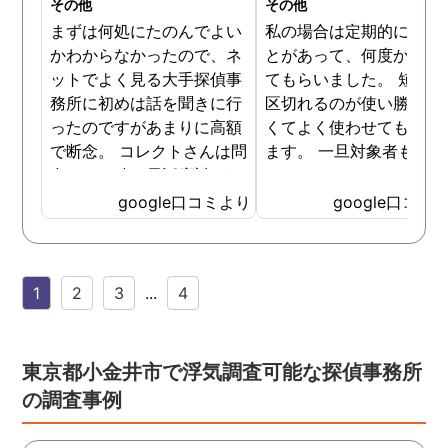
その他
その他
まずは何処にたのんでよい
私の場合は定期的に頼む
かわからなかったので、ネ
とがあって、何度か調査
ットでよく見る大手探偵事
てもらいました。 短時間
務所に初めは話を聞きに行
区切れるのが使い勝手が
ったのですがあまりに高額
くてよく使わせてもらっ
で断念。 コレクトさんは問
ます。 一旦対象者も落ち
合せした時の電話応対がと
いたみたいなのでしばら
ても誠実な感じが伝わって
様子を見たいと思います
google口コミより
google口コミ
きたので3社目で伺いまし
様子を見て動きそうなら
た。 各社特徴はありました
の時はまた尾行をお願い
が話す内容や値段設定に納
ます。
1
2
3
...
4
得できたので試しにたのん
でみることにしました。 辞
めた社員による情報漏洩の
法的証拠を集める内容でし
東京都小金井市で浮気調査可能な探偵事務所
たが成果はだしてくれまし
の調査事例
たね。 終始気持ちの良い取
引ができる探偵社さんでし