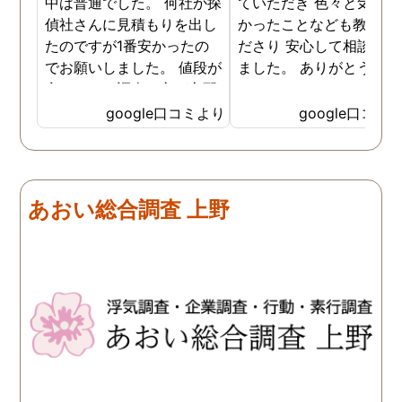
中は普通でした。 何社か探
ていただき 色々と気付か
偵社さんに見積もりを出し
かったことなども教えて
たのですが1番安かったの
ださり 安心して相談がで
でお願いしました。 値段が
ました。 ありがとうござ
安いので、調査の方が心配
ました。
でしたがしっかり浮気の証
google口コミより
google口コミ
拠を押さえて頂けました。
ありがとう御座いました。
前に進めます。 もう2度と
探偵に頼む事のない人生を
あおい総合調査 上野
歩みますね(笑)