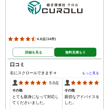
夫との離婚で、亭主関白
夫を黙らせるには最も有
的な方法だと信じていま
す。
4.8点
(34件)
詳細を見る
無料見積もり
口コミ
右にスクロールできます→
もっと見る
5.0点
5.0
その他
その他
とても親身になって対応し
親切なアドバイスを頂き
てくださいました。
した。