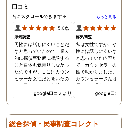
口コミ
右にスクロールできます→
もっと見る
5.0点
5.0
浮気調査
浮気調査
男性には話しにくいことだ
私は女性ですが、やはり
なと思っていたので、個人
性には話しにくいな。。
的に探偵事務所に相談する
と思っていた内容だった
こと自体も気乗りしなかっ
で、カウンセラーの方が
たのですが、ここはカウン
性で助かりました。MR
セラーが女性だと聞いたの
カウンセラーさんはすご
で、勇気を出して相談して
優しくて親身になって話
みることにしました。感極
聞いてくれるので思わず
google口コミより
google口コミ
まって泣いてしまったり、
を流して話してしまいま
感情が表に出すぎてしまう
た。それほど自分がずっ
私にも温かく寄り添ってく
不安だったのを再確認し
ださったので安心して悩み
した、調査料金は決して
総合探偵・民事調査コレクト
を話せました。他はどうか
いとは言えませんが、調