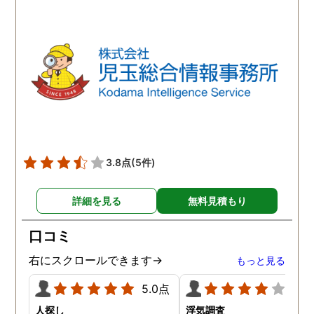
ほか簡単で、調査内容や調
ば、夫のことはもちろん
査費に納得ができれば希望
気相手の女のことも許す
日に調査を開始してくれる
とができません。調査の
とのこと。旦那の行動が怪
果、夫は浮気はしていま
しいと思われる日に調査を
んでしたがやはり女性か
依頼すると、数日後には調
の人気は凄いらしく、頻
査報告書を仕上げてくれて
に食事の誘いなどを受け
いました。探偵の調査と言
いるようです。たまにこ
うものがどのようなものな
して浮気調査をして、確
のかワクワクしながら探偵
をしておいた方が良いか
3.8点
(5件)
社に向かうと、旦那の浮気
しれないとアドバイスを
の実態がレポートや写真、
て頂きました。
詳細を見る
無料見積もり
動画データで明らかにされ
ていました。お試しのつも
口コミ
りで依頼した浮気調査でし
たが、想像以上に精度に正
右にスクロールできます→
もっと見る
直驚かされました。
5.0点
4.0
人探し
浮気調査