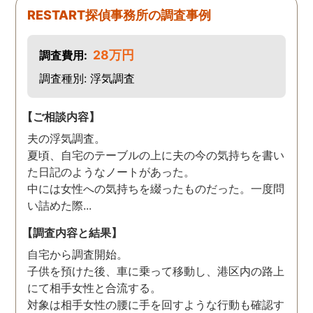
た。
RESTART探偵事務所の調査事例
28万円
調査費用:
調査種別: 浮気調査
【ご相談内容】
夫の浮気調査。
夏頃、自宅のテーブルの上に夫の今の気持ちを書い
た日記のようなノートがあった。
中には女性への気持ちを綴ったものだった。一度問
い詰めた際...
【調査内容と結果】
自宅から調査開始。
子供を預けた後、車に乗って移動し、港区内の路上
にて相手女性と合流する。
対象は相手女性の腰に手を回すような行動も確認す