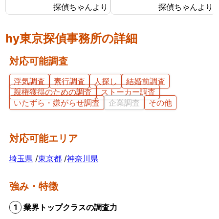
お金のことが気になってな
なり帰りも遅くなっていて
探偵ちゃんより
探偵ちゃんより
かなか探偵に相談ができず
外で男と密会しているので
にいたのです。でも、予算
はないかと思い始めまし
hy東京探偵事務所の詳細
内で調査をしてくれるとこ
た。 探偵には妻が外でどん
ろが見つかってできてほっ
な男と会っているのかを調
対応可能調査
としました。 彼は今でも、
べてもらいました。１週間
自分が調査対象になったこ
ほど経ち、妻の帰りが遅く
浮気調査
素行調査
人探し
結婚前調査
とを知らずにいると思いま
なったことがあり、探偵か
親権獲得のための調査
ストーカー調査
す。結果が出るまでは心配
らもその日の妻の行動がわ
いたずら・嫌がらせ調査
企業調査
その他
でしたが、彼が浮気をして
かったと連絡がありまし
いないことがわかり大変嬉
た。自分よりも10歳以上年
しかったです。
下の20代の男性と会い、し
対応可能エリア
かも車の中でキスをしてい
る写真を証拠として見るこ
埼玉県
/
東京都
/
神奈川県
とになりました。 結局弁護
士に依頼し、その証拠が元
強み・特徴
で離婚となりました。 妻は
反省して男とは別れたよう
1
業界トップクラスの調査力
でしたが、お互い愛情はも