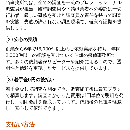
当事務所では、全ての調査を一流のプロフェッショナル
う冷めていることがわかっ
調査員が担当。臨時調査員や下請け業者への委託は一切
たので、離婚しようという
行わず、厳しい研修を受けた調査員が責任を持って調査
ことになりました。探偵は
を実施。失敗の許されない調査現場で、確実な証拠を提
きっちりと仕事をしてくれ
供します。
るので、浮気を疑って心配
2
安心の実績
な人は一度依頼してみるこ
とをおすすめします。
創業から6年で13,000件以上のご依頼実績を持ち、年間
2,000件以上の相談を受けている信頼の探偵事務所で
す。多くの依頼者がリピーターや紹介によるもので、透
明性と信頼を重視したサービスを提供しています。
3
着手金0円の後払い
着手金なしで調査を開始でき、調査終了後に最安プラン
で精算します。調査にかかった費用は1円単位で明細を発
行し、明朗会計を徹底しています。依頼者の負担を軽減
し、安心して依頼できます。
支払い方法