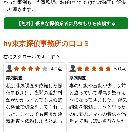
かった事例も、当事務所にお任せいただければ確実に解決
へと導きます。
【無料】優良な探偵業者に見積もりを依頼する
hy東京探偵事務所の口コミ
右にスクロールできます→
4.0点
5.0点
浮気調査
浮気調査
私は浮気調査を依頼した探
妻の行動や言動が少し以前
偵事務所は、夜間の追加料
と違っていて浮気を疑うよ
金がかからずとても良心的
うになってきました。 浮気
な料金で調査をしてくれま
調査を依頼しようと思った
した。これまでも何度か浮
のは妻のスマホの着信を偶
気調査を依頼しようと思っ
然見て男っぽい名前を見た
たことがあったのですが、
からです。少し外出が多く