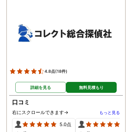
わかりませんが、東京駅前
自体がめちゃくちゃ早い
相談室では調査後もメンタ
し、その後のフォローも
ルが不安定になってしまっ
厚いのでこの値段出して
た私のケアをしっかりして
も東京駅前相談室にお願
くださったおかげで、今は
して良かったと思ってい
元気に過ごせています。
す。
4.8点
(18件)
詳細を見る
無料見積もり
口コミ
右にスクロールできます→
もっと見る
5.0点
5.0