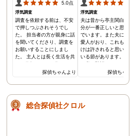
5.0点
5.0
浮気調査
浮気調査
調査を依頼する前は、不安
夫は昔から亭主関白で、
で押しつぶされそうでし
分が一番正しいと思い込
た。 担当者の方が親身に話
でいます。また夫には長
を聞いてくださり、調査を
愛人がおり、これも自分
お願いすることにしまし
けは許されると思い込ん
た。 主人とは長く生活を共
いる節があります。もち
にし信頼していた分、とて
ん私が黙認しているだけ
も悔しい結果となってしま
で、良しとしているわけ
探偵ちゃんより
探偵ちゃん
い残念です。 子ども達の
はありません。しかし最
為、私自身の為にも結果を
では私にも知恵がつき、
受け入れ、前に進むことを
の不倫の証拠を集め始め
決断しました。 私一人では
した。定期的に探偵にも
総合探偵社クロル
解決できなかったので、協
頼をしており、これで夫
力していただき大変感謝し
不倫を客観的に証明する
ています。
ともできる状態になって
ます。もちろん私の目的