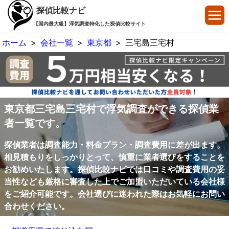
探偵比較ナビ
【国内最大級】浮気調査特化した探偵比較サイト
ホーム
>
会社一覧
>
東京都
>
三宅島三宅村
東京都三宅島三宅村で浮気調査ができる探偵業
者一覧です。
探偵業者は調査能力・料金プラン・調査費用に差が出ます。
相見積もりをしっかりとって、慎重に業者選びをすることを
お勧めいたします。探偵比較ナビでは口コミや調査費用の妥
当性なども厳格に審査した上でご加盟いただいている会社様
をご紹介可能です。会社選びに迷われた際はお気軽にお問い
合わせください。