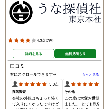
得るべく、尽力して頂き、
せて頂きたいと思います
密に連絡をいただきなが
ら、丁寧に対応してくださ
いました。 おかげで、とて
も充分な調査結果をいただ
きました。 サポートの方
も、不安で日々辛い気持ち
4.3点
(7件)
で過ごしていた私に親身に
対応して頂いた上に、かな
詳細を見る
無料見積もり
り迅速に弁護士に関するア
ドバイスを頂き繋いで下さ
口コミ
った事、本当に感謝してい
ます。
右にスクロールできます→
もっと見る
5.0点
5.0
浮気調査
その他
会社の外観はちょっと怖く
この度は大変お世話にな
て入りにくかったですけど
ました。 とても親切に接