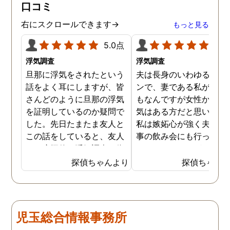
口コミ
右にスクロールできます→
もっと見る
5.0点
5.0
浮気調査
浮気調査
旦那に浮気をされたという
夫は長身のいわゆるイケ
話をよく耳にしますが、皆
ンで、妻である私が言う
さんどのように旦那の浮気
もなんですが女性からの
を証明しているのか疑問で
気はある方だと思います
した。先日たまたま友人と
私は嫉妬心が強く夫には
この話をしていると、友人
事の飲み会にも行ってほ
は一度探偵に浮気調査を依
くないほどですが、先日
頼したことがあるとのこと
いに探偵に夫の浮気調査
探偵ちゃんより
探偵ちゃん
でした。その手があったか
依頼してしまいました。
と思い、普段私も旦那の浮
んなことが夫にバレたら
気を疑っているので、早速
蔑されてしまうかもしれ
依頼してみることにしまし
せんが、万が一夫が浮気
児玉総合情報事務所
た。探偵への依頼は思いの
しているようなことがあ