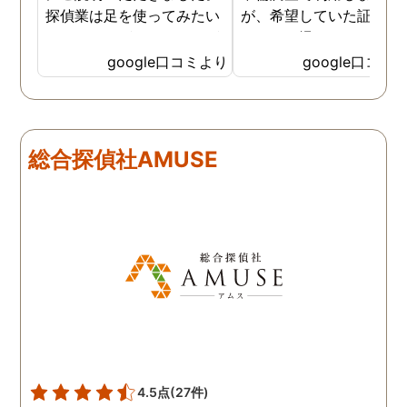
探偵業は足を使ってみたい
が、希望していた証拠を
なイメージがありましたが
っかりと撮ってもらうこ
SNSなどの知識も豊富で、
が出来ました。調査中も
google口コミより
google口コミ
色んな視点から対応されて
動きがある度に細かく報
います。 他の口コミにもあ
してくださり、安心しま
るように、他事務所より料
た。調査当日の夫の動き
金が安く明確で親身になっ
読めない中、柔軟に対応
総合探偵社AMUSE
て対応いただける探偵さん
てくださったこと、本当
です。
感謝しています。 あの日
気を出して電話して良か
た！と心から思っていま
す。
4.5点
(27件)