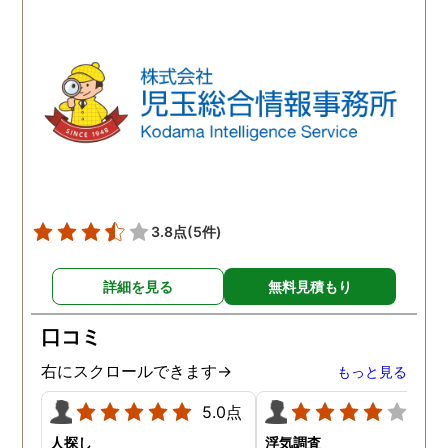
ほか簡単で、調査内容や調
ば、夫のことはもちろん
査費に納得ができれば希望
気相手の女のことも許す
日に調査を開始してくれる
とができません。調査の
とのこと。旦那の行動が怪
果、夫は浮気はしていま
しいと思われる日に調査を
んでしたがやはり女性か
依頼すると、数日後には調
の人気は凄いらしく、頻
査報告書を仕上げてくれて
に食事の誘いなどを受け
いました。探偵の調査と言
いるようです。たまにこ
うものがどのようなものな
して浮気調査をして、確
のかワクワクしながら探偵
をしておいた方が良いか
3.8点
(5件)
社に向かうと、旦那の浮気
しれないとアドバイスを
の実態がレポートや写真、
て頂きました。
詳細を見る
無料見積もり
動画データで明らかにされ
ていました。お試しのつも
口コミ
りで依頼した浮気調査でし
たが、想像以上に精度に正
右にスクロールできます→
もっと見る
直驚かされました。
5.0点
4.0
人探し
浮気調査