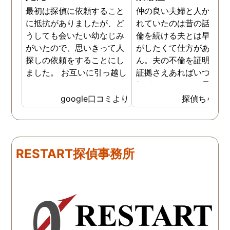
最初は探偵に依頼すること
仲の良い夫婦と人から言
に抵抗がありましたが、ど
れていたのは昔の話で、
うしても会いたい幼なじみ
倫を続ける夫とは早く離
がいたので、思いきって人
がしたくて仕方がありま
探しの依頼をすることにし
ん。夫の不倫を証明でき
ました。 お互いに引っ越し
証拠さえあればいつでも
していましたし、わかって
婚ができるのにと愚痴を
いる情報も少なかったの
ぼしていると、姉が探偵
google口コミより
探偵ちゃん
で、難しいかなと思ってい
不倫の証拠集めを依頼し
たのですが、見事に探して
くれました。探偵事務所
下さり、再会する事が出来
さんざん夫の愚痴を言っ
ました。うれしくてお互い
にも関わらず、相談員の
RESTART探偵事務所
に涙の再会でした。 対応し
は嫌な顔一つせず私の話
て下さった方も丁寧で、安
聞いてくれました。それ
心して相談出来ました。 児
ら本題の調査に関しての
玉総合情報事務所さんに依
になり、費用に関しても
頼させていただき本当に良
明な点が全くないほどし
かったです。
かりと説明をしてくれま