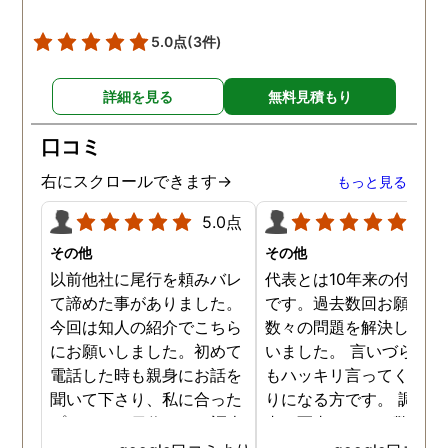
5.0点
(3件)
詳細を見る
無料見積もり
口コミ
右にスクロールできます→
もっと見る
5.0点
5.0
その他
その他
以前他社に尾行を頼みバレ
代表とは10年来の付き合
て諦めた事がありました。
です。過去数回お願いし
今回は知人の紹介でこちら
数々の問題を解決しても
にお願いしました。初めて
いました。 言いづらいこ
電話した時も親身にお話を
もハッキリ言ってくれて
聞いて下さり、私に合った
りになる方です。 調査報
プランで15日位かけて調査
書の写真もいつも驚かさ
してもらいました。 噂通り
てどうやって撮ったのか