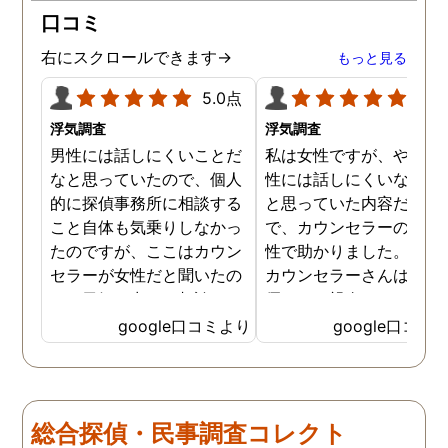
口コミ
右にスクロールできます→
もっと見る
5.0点
5.0
浮気調査
浮気調査
男性には話しにくいことだ
私は女性ですが、やはり
なと思っていたので、個人
性には話しにくいな。。
的に探偵事務所に相談する
と思っていた内容だった
こと自体も気乗りしなかっ
で、カウンセラーの方が
たのですが、ここはカウン
性で助かりました。MR
セラーが女性だと聞いたの
カウンセラーさんはすご
で、勇気を出して相談して
優しくて親身になって話
みることにしました。感極
聞いてくれるので思わず
google口コミより
google口コミ
まって泣いてしまったり、
を流して話してしまいま
感情が表に出すぎてしまう
た。それほど自分がずっ
私にも温かく寄り添ってく
不安だったのを再確認し
ださったので安心して悩み
した、調査料金は決して
総合探偵・民事調査コレクト
を話せました。他はどうか
いとは言えませんが、調