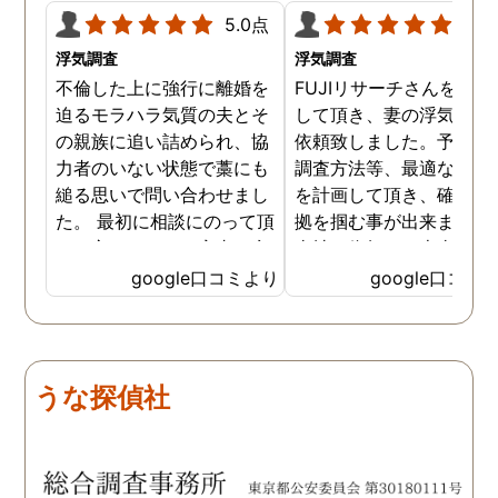
5.0点
5.0
浮気調査
浮気調査
不倫した上に強行に離婚を
FUJIリサーチさんをご紹
迫るモラハラ気質の夫とそ
して頂き、妻の浮気調査
の親族に追い詰められ、協
依頼致しました。予算か
力者のいない状態で藁にも
調査方法等、最適なやり
縋る思いで問い合わせまし
を計画して頂き、確実な
た。 最初に相談にのって頂
拠を掴む事が出来ました
いた方も、とても率直に意
当社に依頼して本当に良
見を言っていただき、また
ったと実感しております
google口コミより
google口コミ
費用面も正直に答えていた
依頼中にはいろいろな相
だき、私の望む結果を得る
も聞いて頂き、救われる
ためには、決して安いとは
が多々ありました。大変
言えないですが、それでも
謝しております。 私と同
うな探偵社
少しでも低く抑えるアドバ
様な状況の方々には是非
イスもいただき、納得して
FUJIリサーチさんへの依
依頼させていただきまし
をお勧め致します。 今後
た。 調査も私の望む結果を
何かありましたらご相談