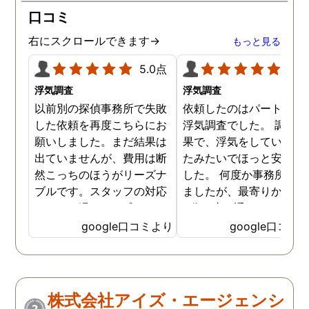
口コミ
右にスクロールできます→
もっと見る
5.0点
5.0
浮気調査
浮気調査
以前別の探偵事務所で失敗
依頼したのはパートナー
した依頼を再度こちらにお
浮気調査でした。 調査の
願いしました。まだ結果は
果で、浮気をしていなか
出ていませんが、費用は断
たみたいでほっと安心し
然こっちのほうがリーズナ
した。 何度か事務所に行
ブルです。スタッフの対応
ましたが、最寄りから徒
なんかも温かみを感じま
3分程度で通いやすかっ
す。はじめからこちらにす
です。
google口コミより
google口コミ
ればよかったです😢 …
株式会社アイズ・エージェンシ