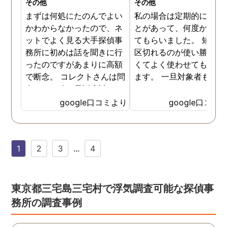
その他
その他
まずは何処にたのんでよい
私の場合は定期的に頼む
かわからなかったので、ネ
とがあって、何度か調査
ットでよく見る大手探偵事
てもらいました。 短時間
務所に初めは話を聞きに行
区切れるのが使い勝手が
ったのですがあまりに高額
くてよく使わせてもらっ
で断念。 コレクトさんは問
ます。 一旦対象者も落ち
合せした時の電話応対がと
いたみたいなのでしばら
ても誠実な感じが伝わって
様子を見たいと思います
google口コミより
google口コミ
きたので3社目で伺いまし
様子を見て動きそうなら
た。 各社特徴はありました
の時はまた尾行をお願い
が話す内容や値段設定に納
ます。
1
2
3
...
4
得できたので試しにたのん
でみることにしました。 辞
めた社員による情報漏洩の
法的証拠を集める内容でし
東京都三宅島三宅村で浮気調査可能な探偵事
たが成果はだしてくれまし
務所の調査事例
たね。 終始気持ちの良い取
引ができる探偵社さんでし