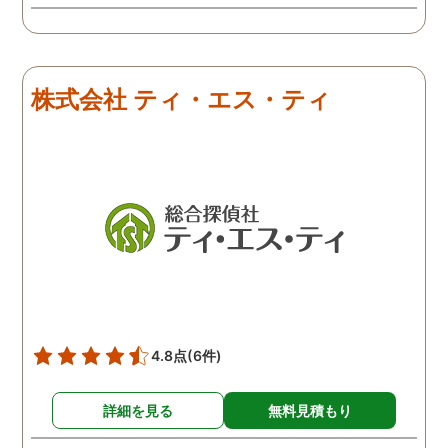
う冷めていることがわかっ
たので、離婚しようという
ことになりました。探偵は
きっちりと仕事をしてくれ
株式会社 ティ・エス・ティ
るので、浮気を疑って心配
な人は一度依頼してみるこ
とをおすすめします。
4.8点
(6件)
詳細を見る
無料見積もり