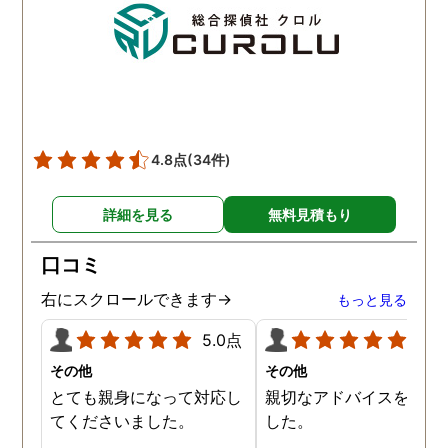
夫との離婚で、亭主関白
夫を黙らせるには最も有
的な方法だと信じていま
す。
4.8点
(34件)
詳細を見る
無料見積もり
口コミ
右にスクロールできます→
もっと見る
5.0点
5.0
その他
その他
とても親身になって対応し
親切なアドバイスを頂き
てくださいました。
した。