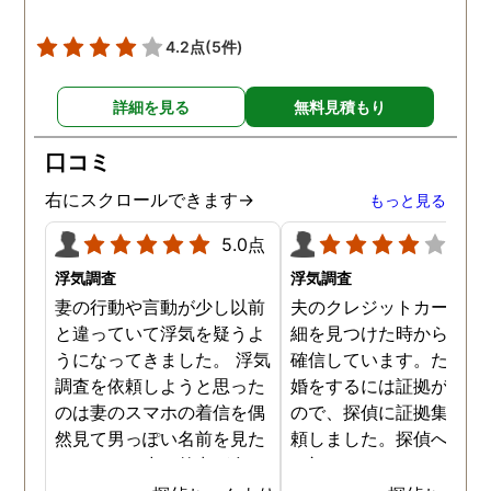
4.2点
(5件)
詳細を見る
無料見積もり
口コミ
右にスクロールできます→
もっと見る
5.0点
4.0
浮気調査
浮気調査
妻の行動や言動が少し以前
夫のクレジットカードの
と違っていて浮気を疑うよ
細を見つけた時から不倫
うになってきました。 浮気
確信しています。ただ、
調査を依頼しようと思った
婚をするには証拠が乏し
のは妻のスマホの着信を偶
ので、探偵に証拠集めを
然見て男っぽい名前を見た
頼しました。探偵への依
からです。少し外出が多く
は初めてではないので無
なり帰りも遅くなっていて
相談まではスムーズに進