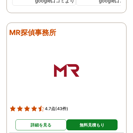
google口コミより
google口コミ
調査も細かく、こんな所ま
くと面白い話し聞かせて
でしっかり撮ってくれたん
れますね。 問題がない方
だなと驚きました。 この証
いいんですがまた何かあ
拠で旦那と今後の話しが早
たらお願いします。
MR探偵事務所
く進みそうです。また結果
はご連絡します。 知識豊富
で本当に色々と教えてくだ
さり、よくないことはしっ
かり注意してくださる方で
した。本当に感謝してま
す。また分からない事があ
りましたらご連絡するかも
しれませんが、よろしくお
願いします。 この度はあり
がとうございました！！
4.7点
(43件)
詳細を見る
無料見積もり