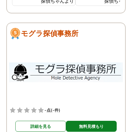
探偵ちゃんより
探偵ちゃん
外で男と密会しているので
ました。しかし追加調査
はないかと思い始めまし
調査を失敗した時対処な
た。 探偵には妻が外でどん
の説明が不十分で、安心
な男と会っているのかを調
て依頼はできませんでし
モグラ探偵事務所
べてもらいました。１週間
た。面倒でしたが仕方な
ほど経ち、妻の帰りが遅く
2社目に無料相談で伺う
なったことがあり、探偵か
と、こちらは十分信頼で
らもその日の妻の行動がわ
る探偵社でした。探偵社
かったと連絡がありまし
中にもあくどい業者がい
た。自分よりも10歳以上年
らしいので、依頼の際は
下の20代の男性と会い、し
くつか話を聞きに行った
かも車の中でキスをしてい
が良いと思います。
る写真を証拠として見るこ
とになりました。 結局弁護
士に依頼し、その証拠が元
-点
(-件)
で離婚となりました。 妻は
反省して男とは別れたよう
詳細を見る
無料見積もり
でしたが、お互い愛情はも