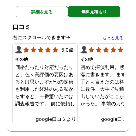
詳細を見る
無料見積もり
口コミ
右にスクロールできます→
もっと見る
5.0点
5.0
その他
その他
価格だったり対応だったり
初めて探偵利用。感想を
と、色々高評価の要因はあ
潔に書きます。 まず、決
るとは思いますが他の探偵
手とも言えたのは料金。 
も利用した経験のある私か
に数件、大手で見積もり
らすると、一番驚いたのは
出していたがここが一番
調査報告です。 前に依頼し
かった。 事前のカウンセ
た探偵では、定期的にまと
ングの際の通りの価格で
めて報告がくる為なかなか
途中での追加料金なども
google口コミより
google口コミ
実際の現状を把握するのが
く安心してお任せできた
難しかったですが、ここは
由のひとつ。 かと言って