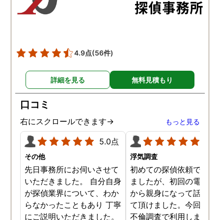
た。調査では夫が不倫相
の自宅に頻繁に訪れる様
が明らかにされ、客観的
見ても不倫を疑いようの
い証拠も集めてくれまし
4.9点
(56件)
た。その間に姉は弁護士
務所に関しても調べてく
詳細を見る
無料見積もり
ていて、周りの人たちの
かげで夫と離婚ができそ
口コミ
です。
右にスクロールできます→
もっと見る
5.0点
5.0
その他
浮気調査
先日事務所にお伺いさせて
初めての探偵依頼で緊張
いただきました。 自分自身
ましたが、初回の電話相
が探偵業界について、わか
から親身になって話を聞
らなかったこともあり 丁寧
て頂けました。今回、夫
にご説明いただきました。
不倫調査で利用しました