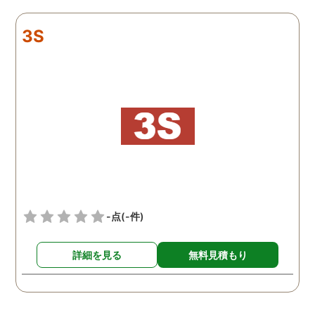
リアルタイムで都度報告が
査が雑ということも一切
来ていました。 担当の人も
く、むしろ期待以上に細
3S
丁寧で報告内容もわかりや
く調査・報告してくれた
すかったです。 全国に展開
実際の調査状況をリアル
されているという点も強み
イムで知れるのはかなり
ですね。
い。
-点
(-件)
詳細を見る
無料見積もり