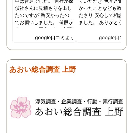
中は普通でした。 何社か探
ていただき 色々と気付か
偵社さんに見積もりを出し
かったことなども教えて
たのですが1番安かったの
ださり 安心して相談がで
でお願いしました。 値段が
ました。 ありがとうござ
安いので、調査の方が心配
ました。
でしたがしっかり浮気の証
google口コミより
google口コミ
拠を押さえて頂けました。
ありがとう御座いました。
前に進めます。 もう2度と
探偵に頼む事のない人生を
あおい総合調査 上野
歩みますね(笑)