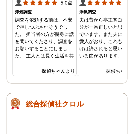
5.0点
5.0
浮気調査
浮気調査
調査を依頼する前は、不安
夫は昔から亭主関白で、
で押しつぶされそうでし
分が一番正しいと思い込
た。 担当者の方が親身に話
でいます。また夫には長
を聞いてくださり、調査を
愛人がおり、これも自分
お願いすることにしまし
けは許されると思い込ん
た。 主人とは長く生活を共
いる節があります。もち
にし信頼していた分、とて
ん私が黙認しているだけ
も悔しい結果となってしま
で、良しとしているわけ
探偵ちゃんより
探偵ちゃん
い残念です。 子ども達の
はありません。しかし最
為、私自身の為にも結果を
では私にも知恵がつき、
受け入れ、前に進むことを
の不倫の証拠を集め始め
決断しました。 私一人では
した。定期的に探偵にも
総合探偵社クロル
解決できなかったので、協
頼をしており、これで夫
力していただき大変感謝し
不倫を客観的に証明する
ています。
ともできる状態になって
ます。もちろん私の目的