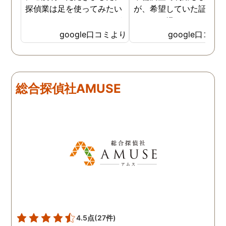
探偵業は足を使ってみたい
が、希望していた証拠を
なイメージがありましたが
っかりと撮ってもらうこ
SNSなどの知識も豊富で、
が出来ました。調査中も
google口コミより
google口コミ
色んな視点から対応されて
動きがある度に細かく報
います。 他の口コミにもあ
してくださり、安心しま
るように、他事務所より料
た。調査当日の夫の動き
金が安く明確で親身になっ
読めない中、柔軟に対応
総合探偵社AMUSE
て対応いただける探偵さん
てくださったこと、本当
です。
感謝しています。 あの日
気を出して電話して良か
た！と心から思っていま
す。
4.5点
(27件)