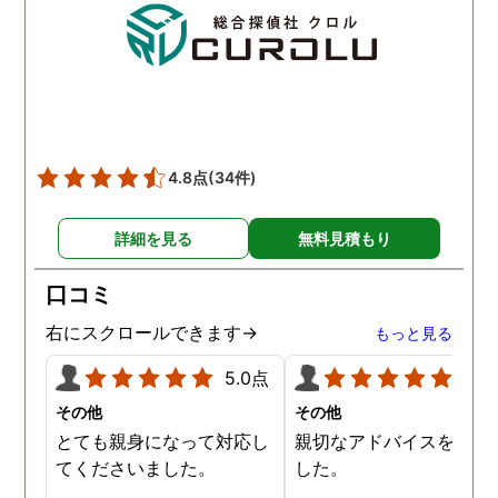
夫との離婚で、亭主関白
夫を黙らせるには最も有
的な方法だと信じていま
す。
4.8点
(34件)
詳細を見る
無料見積もり
口コミ
右にスクロールできます→
もっと見る
5.0点
5.0
その他
その他
とても親身になって対応し
親切なアドバイスを頂き
てくださいました。
した。