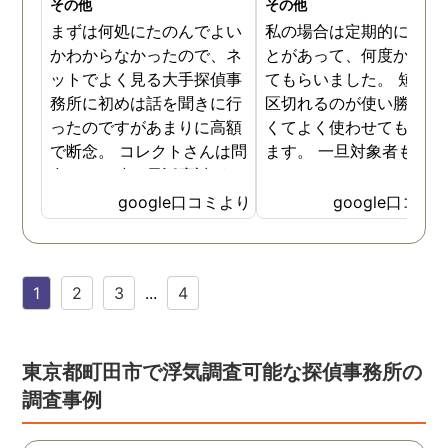
その他
その他
まずは何処にたのんでよい
私の場合は定期的に頼む
かわからなかったので、ネ
とがあって、何度か調査
ットでよく見る大手探偵事
てもらいました。 短時間
務所に初めは話を聞きに行
区切れるのが使い勝手が
ったのですがあまりに高額
くてよく使わせてもらっ
で断念。 コレクトさんは問
ます。 一旦対象者も落ち
合せした時の電話応対がと
いたみたいなのでしばら
ても誠実な感じが伝わって
様子を見たいと思います
google口コミより
google口コミ
きたので3社目で伺いまし
様子を見て動きそうなら
た。 各社特徴はありました
の時はまた尾行をお願い
が話す内容や値段設定に納
ます。
1
2
3
...
4
得できたので試しにたのん
でみることにしました。 辞
めた社員による情報漏洩の
法的証拠を集める内容でし
東京都町田市で浮気調査可能な探偵事務所の
たが成果はだしてくれまし
調査事例
たね。 終始気持ちの良い取
引ができる探偵社さんでし