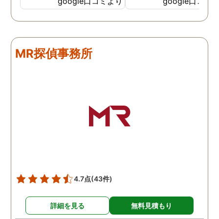
google口コミより
google口コミ
調査も細かく、こんな所ま
くと面白い話し聞かせて
でしっかり撮ってくれたん
れますね。 問題がない方
だなと驚きました。 この証
いいんですがまた何かあ
拠で旦那と今後の話しが早
たらお願いします。
MR探偵事務所
く進みそうです。また結果
はご連絡します。 知識豊富
で本当に色々と教えてくだ
さり、よくないことはしっ
かり注意してくださる方で
した。本当に感謝してま
す。また分からない事があ
りましたらご連絡するかも
しれませんが、よろしくお
願いします。 この度はあり
がとうございました！！
4.7点
(43件)
詳細を見る
無料見積もり