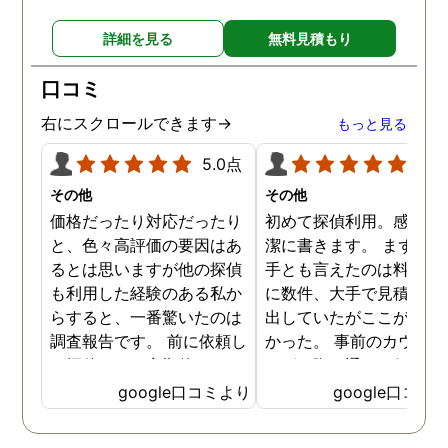
詳細を見る
無料見積もり
口コミ
右にスクロールできます→
もっと見る
5.0点
5.0
その他
その他
価格だったり対応だったり
初めて探偵利用。感想を
と、色々高評価の要因はあ
潔に書きます。 まず、決
るとは思いますが他の探偵
手とも言えたのは料金。 
も利用した経験のある私か
に数件、大手で見積もり
らすると、一番驚いたのは
出していたがここが一番
調査報告です。 前に依頼し
かった。 事前のカウンセ
た探偵では、定期的にまと
ングの際の通りの価格で
めて報告がくる為なかなか
途中での追加料金なども
google口コミより
google口コミ
実際の現状を把握するのが
く安心してお任せできた
難しかったですが、ここは
由のひとつ。 かと言って