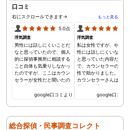
口コミ
右にスクロールできます→
もっと見る
5.0点
5.0
浮気調査
浮気調査
男性には話しにくいことだ
私は女性ですが、やはり
なと思っていたので、個人
性には話しにくいな。。
的に探偵事務所に相談する
と思っていた内容だった
こと自体も気乗りしなかっ
で、カウンセラーの方が
たのですが、ここはカウン
性で助かりました。MR
セラーが女性だと聞いたの
カウンセラーさんはすご
で、勇気を出して相談して
優しくて親身になって話
みることにしました。感極
聞いてくれるので思わず
google口コミより
google口コミ
まって泣いてしまったり、
を流して話してしまいま
感情が表に出すぎてしまう
た。それほど自分がずっ
私にも温かく寄り添ってく
不安だったのを再確認し
ださったので安心して悩み
した、調査料金は決して
総合探偵・民事調査コレクト
を話せました。他はどうか
いとは言えませんが、調