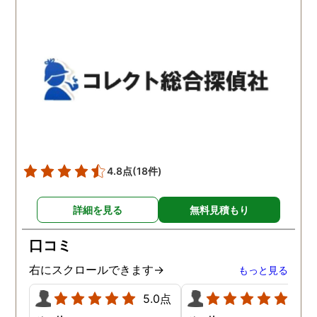
わかりませんが、東京駅前
自体がめちゃくちゃ早い
相談室では調査後もメンタ
し、その後のフォローも
ルが不安定になってしまっ
厚いのでこの値段出して
た私のケアをしっかりして
も東京駅前相談室にお願
くださったおかげで、今は
して良かったと思ってい
元気に過ごせています。
す。
4.8点
(18件)
詳細を見る
無料見積もり
口コミ
右にスクロールできます→
もっと見る
5.0点
5.0