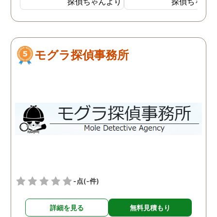
探偵ちゃんより
探偵ちゃん
外で男と密会しているので
ました。しかし追加調査
はないかと思い始めまし
調査を失敗した時対処な
た。 探偵には妻が外でどん
の説明が不十分で、安心
な男と会っているのかを調
て依頼はできませんでし
モグラ探偵事務所
べてもらいました。１週間
た。面倒でしたが仕方な
ほど経ち、妻の帰りが遅く
2社目に無料相談で伺う
なったことがあり、探偵か
と、こちらは十分信頼で
らもその日の妻の行動がわ
る探偵社でした。探偵社
かったと連絡がありまし
中にもあくどい業者がい
た。自分よりも10歳以上年
らしいので、依頼の際は
下の20代の男性と会い、し
くつか話を聞きに行った
かも車の中でキスをしてい
が良いと思います。
る写真を証拠として見るこ
とになりました。 結局弁護
士に依頼し、その証拠が元
-点
(-件)
で離婚となりました。 妻は
反省して男とは別れたよう
詳細を見る
無料見積もり
でしたが、お互い愛情はも