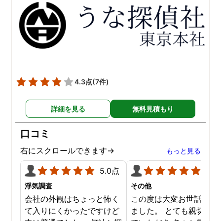
得るべく、尽力して頂き、
せて頂きたいと思います
密に連絡をいただきなが
ら、丁寧に対応してくださ
いました。 おかげで、とて
も充分な調査結果をいただ
きました。 サポートの方
も、不安で日々辛い気持ち
4.3点
(7件)
で過ごしていた私に親身に
対応して頂いた上に、かな
詳細を見る
無料見積もり
り迅速に弁護士に関するア
ドバイスを頂き繋いで下さ
口コミ
った事、本当に感謝してい
ます。
右にスクロールできます→
もっと見る
5.0点
5.0
浮気調査
その他
会社の外観はちょっと怖く
この度は大変お世話にな
て入りにくかったですけど
ました。 とても親切に接