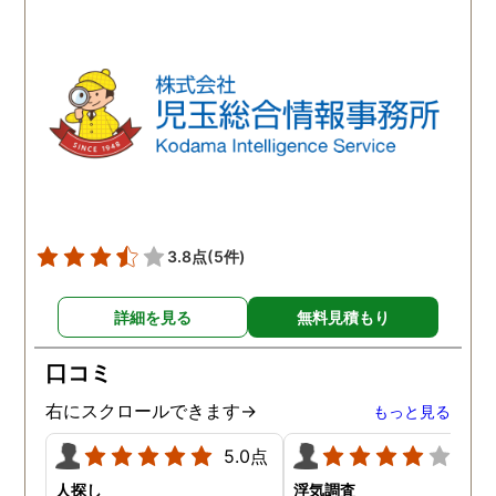
ほか簡単で、調査内容や調
ば、夫のことはもちろん
査費に納得ができれば希望
気相手の女のことも許す
日に調査を開始してくれる
とができません。調査の
とのこと。旦那の行動が怪
果、夫は浮気はしていま
しいと思われる日に調査を
んでしたがやはり女性か
依頼すると、数日後には調
の人気は凄いらしく、頻
査報告書を仕上げてくれて
に食事の誘いなどを受け
いました。探偵の調査と言
いるようです。たまにこ
うものがどのようなものな
して浮気調査をして、確
のかワクワクしながら探偵
をしておいた方が良いか
3.8点
(5件)
社に向かうと、旦那の浮気
しれないとアドバイスを
の実態がレポートや写真、
て頂きました。
詳細を見る
無料見積もり
動画データで明らかにされ
ていました。お試しのつも
口コミ
りで依頼した浮気調査でし
たが、想像以上に精度に正
右にスクロールできます→
もっと見る
直驚かされました。
5.0点
4.0
人探し
浮気調査