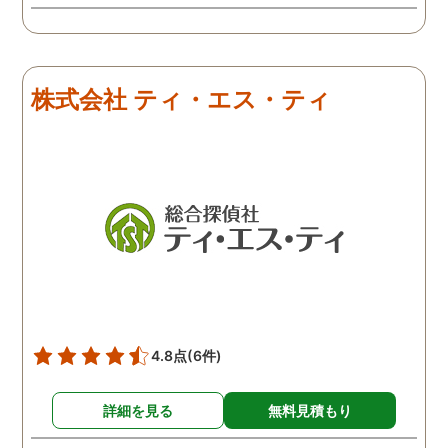
う冷めていることがわかっ
たので、離婚しようという
ことになりました。探偵は
きっちりと仕事をしてくれ
株式会社 ティ・エス・ティ
るので、浮気を疑って心配
な人は一度依頼してみるこ
とをおすすめします。
4.8点
(6件)
詳細を見る
無料見積もり