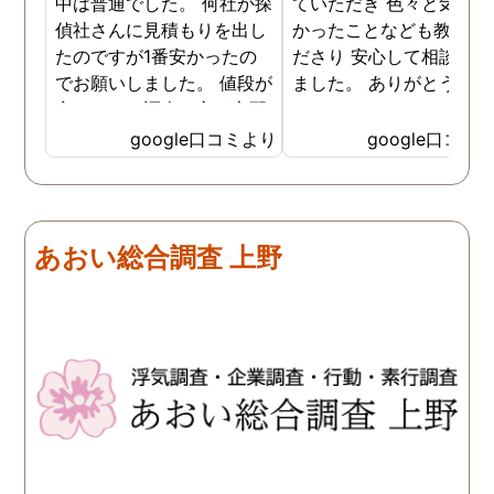
中は普通でした。 何社か探
ていただき 色々と気付か
偵社さんに見積もりを出し
かったことなども教えて
たのですが1番安かったの
ださり 安心して相談がで
でお願いしました。 値段が
ました。 ありがとうござ
安いので、調査の方が心配
ました。
でしたがしっかり浮気の証
google口コミより
google口コミ
拠を押さえて頂けました。
ありがとう御座いました。
前に進めます。 もう2度と
探偵に頼む事のない人生を
あおい総合調査 上野
歩みますね(笑)