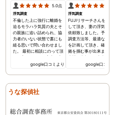
5.0点
5.0
浮気調査
浮気調査
不倫した上に強行に離婚を
FUJIリサーチさんをご紹
迫るモラハラ気質の夫とそ
して頂き、妻の浮気調査
の親族に追い詰められ、協
依頼致しました。予算か
力者のいない状態で藁にも
調査方法等、最適なやり
縋る思いで問い合わせまし
を計画して頂き、確実な
た。 最初に相談にのって頂
拠を掴む事が出来ました
いた方も、とても率直に意
当社に依頼して本当に良
見を言っていただき、また
ったと実感しております
google口コミより
google口コミ
費用面も正直に答えていた
依頼中にはいろいろな相
だき、私の望む結果を得る
も聞いて頂き、救われる
ためには、決して安いとは
が多々ありました。大変
言えないですが、それでも
謝しております。 私と同
うな探偵社
少しでも低く抑えるアドバ
様な状況の方々には是非
イスもいただき、納得して
FUJIリサーチさんへの依
依頼させていただきまし
をお勧め致します。 今後
た。 調査も私の望む結果を
何かありましたらご相談