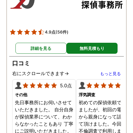
た。調査では夫が不倫相
の自宅に頻繁に訪れる様
が明らかにされ、客観的
見ても不倫を疑いようの
い証拠も集めてくれまし
4.9点
(56件)
た。その間に姉は弁護士
務所に関しても調べてく
詳細を見る
無料見積もり
ていて、周りの人たちの
かげで夫と離婚ができそ
口コミ
です。
右にスクロールできます→
もっと見る
5.0点
5.0
その他
浮気調査
先日事務所にお伺いさせて
初めての探偵依頼で緊張
いただきました。 自分自身
ましたが、初回の電話相
が探偵業界について、わか
から親身になって話を聞
らなかったこともあり 丁寧
て頂けました。今回、夫
にご説明いただきました。
不倫調査で利用しました