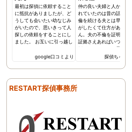
最初は探偵に依頼すること
仲の良い夫婦と人から言
に抵抗がありましたが、ど
れていたのは昔の話で、
うしても会いたい幼なじみ
倫を続ける夫とは早く離
がいたので、思いきって人
がしたくて仕方がありま
探しの依頼をすることにし
ん。夫の不倫を証明でき
ました。 お互いに引っ越し
証拠さえあればいつでも
していましたし、わかって
婚ができるのにと愚痴を
いる情報も少なかったの
ぼしていると、姉が探偵
google口コミより
探偵ちゃん
で、難しいかなと思ってい
不倫の証拠集めを依頼し
たのですが、見事に探して
くれました。探偵事務所
下さり、再会する事が出来
さんざん夫の愚痴を言っ
ました。うれしくてお互い
にも関わらず、相談員の
RESTART探偵事務所
に涙の再会でした。 対応し
は嫌な顔一つせず私の話
て下さった方も丁寧で、安
聞いてくれました。それ
心して相談出来ました。 児
ら本題の調査に関しての
玉総合情報事務所さんに依
になり、費用に関しても
頼させていただき本当に良
明な点が全くないほどし
かったです。
かりと説明をしてくれま