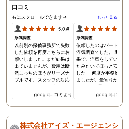
口コミ
右にスクロールできます→
もっと見る
5.0点
5.0
浮気調査
浮気調査
以前別の探偵事務所で失敗
依頼したのはパートナー
した依頼を再度こちらにお
浮気調査でした。 調査の
願いしました。まだ結果は
果で、浮気をしていなか
出ていませんが、費用は断
たみたいでほっと安心し
然こっちのほうがリーズナ
した。 何度か事務所に行
ブルです。スタッフの対応
ましたが、最寄りから徒
なんかも温かみを感じま
3分程度で通いやすかっ
す。はじめからこちらにす
です。
google口コミより
google口コミ
ればよかったです😢 …
株式会社アイズ・エージェンシ