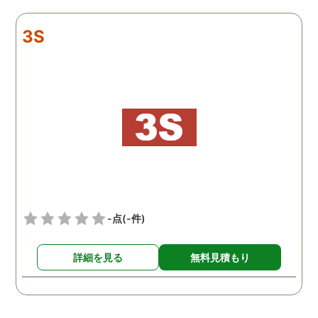
リアルタイムで都度報告が
査が雑ということも一切
来ていました。 担当の人も
く、むしろ期待以上に細
3S
丁寧で報告内容もわかりや
く調査・報告してくれた
すかったです。 全国に展開
実際の調査状況をリアル
されているという点も強み
イムで知れるのはかなり
ですね。
い。
-点
(-件)
詳細を見る
無料見積もり