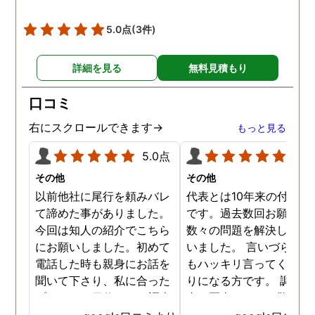
5.0点
(3件)
詳細を見る
無料見積もり
口コミ
右にスクロールできます→
もっと見る
5.0点
5.0
その他
その他
以前他社に尾行を頼みバレ
代表とは10年来の付き合
て諦めた事がありました。
です。過去数回お願いし
今回は知人の紹介でこちら
数々の問題を解決しても
にお願いしました。初めて
いました。 言いづらいこ
電話した時も親身にお話を
もハッキリ言ってくれて
聞いて下さり、私に合った
りになる方です。 調査報
プランで15日位かけて調査
書の写真もいつも驚かさ
してもらいました。 噂通り
てどうやって撮ったのか