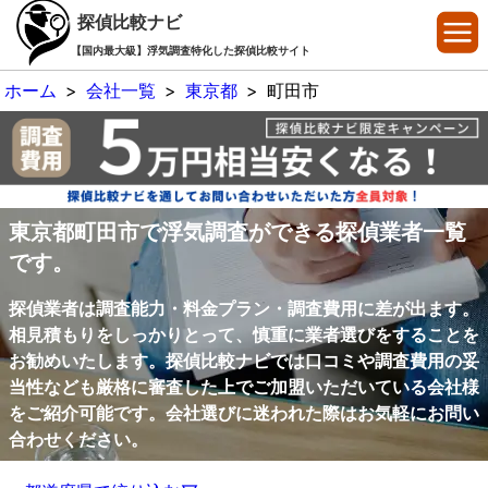
探偵比較ナビ
【国内最大級】浮気調査特化した探偵比較サイト
ホーム
>
会社一覧
>
東京都
>
町田市
東京都町田市で浮気調査ができる探偵業者一覧
です。
探偵業者は調査能力・料金プラン・調査費用に差が出ます。
相見積もりをしっかりとって、慎重に業者選びをすることを
お勧めいたします。探偵比較ナビでは口コミや調査費用の妥
当性なども厳格に審査した上でご加盟いただいている会社様
をご紹介可能です。会社選びに迷われた際はお気軽にお問い
合わせください。