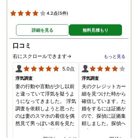
4.2点
(5件)
詳細を見る
無料見積もり
口コミ
右にスクロールできます→
もっと見る
5.0点
4.0
浮気調査
浮気調査
妻の行動や言動が少し以前
夫のクレジットカードの
と違っていて浮気を疑うよ
細を見つけた時から不倫
うになってきました。 浮気
確信しています。ただ、
調査を依頼しようと思った
婚をするには証拠が乏し
のは妻のスマホの着信を偶
ので、探偵に証拠集めを
然見て男っぽい名前を見た
頼しました。探偵への依
からです。少し外出が多く
は初めてではないので無
なり帰りも遅くなっていて
相談まではスムーズに進