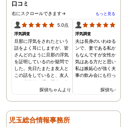
口コミ
右にスクロールできます→
もっと見る
5.0点
5.0
浮気調査
浮気調査
旦那に浮気をされたという
夫は長身のいわゆるイケ
話をよく耳にしますが、皆
ンで、妻である私が言う
さんどのように旦那の浮気
もなんですが女性からの
を証明しているのか疑問で
気はある方だと思います
した。先日たまたま友人と
私は嫉妬心が強く夫には
この話をしていると、友人
事の飲み会にも行ってほ
は一度探偵に浮気調査を依
くないほどですが、先日
頼したことがあるとのこと
いに探偵に夫の浮気調査
探偵ちゃんより
探偵ちゃん
でした。その手があったか
依頼してしまいました。
と思い、普段私も旦那の浮
んなことが夫にバレたら
気を疑っているので、早速
蔑されてしまうかもしれ
依頼してみることにしまし
せんが、万が一夫が浮気
児玉総合情報事務所
た。探偵への依頼は思いの
しているようなことがあ