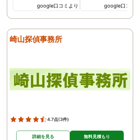
探偵のノウハウまで丁寧
google口コミより
google口コミ
教えて下さったのです。
用できると思い、早速お
話になりました。実際に
は、仕事も丁寧で調査内
崎山探偵事務所
を専門家に提出した際に
は、良い探偵社だと言わ
ました。
4.7点
(3件)
詳細を見る
無料見積もり