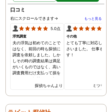
口コミ
右にスクロールできます→
もっと見る
5.0点
5.0
浮気調査
その他
夫の浮気は初めてのことで
とても丁寧に対応してく
はなく、前回の時も探偵に
さいました。 仕事も満足
調査を依頼しました。しか
す！
しその時の調査結果は満足
がいくものではなく、高い
調査費用だけ支払って損を
したという気持ちで一杯で
した。今回また夫の浮気疑
探偵ちゃんより
ミツモア
惑が浮上し、今度こそは探
偵選びにも気を遣いまし
た。今回の探偵は打ち合わ
せの段階から「ここなら安