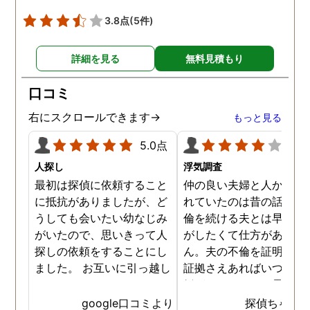
3.8点
(5件)
詳細を見る
無料見積もり
口コミ
右にスクロールできます→
もっと見る
5.0点
4.0
人探し
浮気調査
最初は探偵に依頼すること
仲の良い夫婦と人から言
に抵抗がありましたが、ど
れていたのは昔の話で、
うしても会いたい幼なじみ
倫を続ける夫とは早く離
がいたので、思いきって人
がしたくて仕方がありま
探しの依頼をすることにし
ん。夫の不倫を証明でき
ました。 お互いに引っ越し
証拠さえあればいつでも
していましたし、わかって
婚ができるのにと愚痴を
いる情報も少なかったの
ぼしていると、姉が探偵
google口コミより
探偵ちゃん