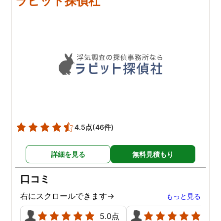
ラビット探偵社
心して任せられる」と思え
るほど丁寧で、実際短い調
査期間の間に動かぬ証拠を
いくつも掴んできてくれま
した。追加の調査費用など
もなく、探偵選びの重要さ
を感じました。
4.5点
(46件)
詳細を見る
無料見積もり
口コミ
右にスクロールできます→
もっと見る
5.0点
5.0