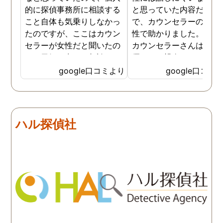
的に探偵事務所に相談する
と思っていた内容だった
こと自体も気乗りしなかっ
で、カウンセラーの方が
たのですが、ここはカウン
性で助かりました。MR
セラーが女性だと聞いたの
カウンセラーさんはすご
で、勇気を出して相談して
優しくて親身になって話
みることにしました。感極
聞いてくれるので思わず
google口コミより
google口コミ
まって泣いてしまったり、
を流して話してしまいま
感情が表に出すぎてしまう
た。それほど自分がずっ
私にも温かく寄り添ってく
不安だったのを再確認し
ださったので安心して悩み
した、調査料金は決して
ハル探偵社
を話せました。他はどうか
いとは言えませんが、調
わかりませんが、東京駅前
自体がめちゃくちゃ早い
相談室では調査後もメンタ
し、その後のフォローも
ルが不安定になってしまっ
厚いのでこの値段出して
た私のケアをしっかりして
も東京駅前相談室にお願
くださったおかげで、今は
して良かったと思ってい
元気に過ごせています。
す。