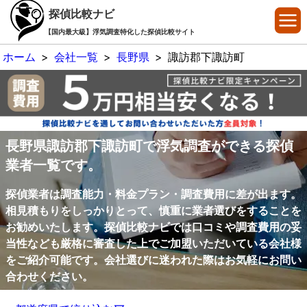
探偵比較ナビ
【国内最大級】浮気調査特化した探偵比較サイト
ホーム
>
会社一覧
>
長野県
>
諏訪郡下諏訪町
長野県諏訪郡下諏訪町で浮気調査ができる探偵
業者一覧です。
探偵業者は調査能力・料金プラン・調査費用に差が出ます。
相見積もりをしっかりとって、慎重に業者選びをすることを
お勧めいたします。探偵比較ナビでは口コミや調査費用の妥
当性なども厳格に審査した上でご加盟いただいている会社様
をご紹介可能です。会社選びに迷われた際はお気軽にお問い
合わせください。