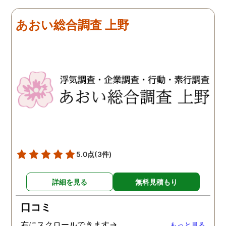
前に進めます。 もう2度と
探偵に頼む事のない人生を
あおい総合調査 上野
歩みますね(笑)
5.0点
(3件)
詳細を見る
無料見積もり
口コミ
右にスクロールできます→
もっと見る