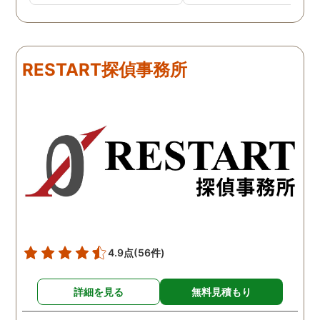
で、難しいかなと思ってい
不倫の証拠集めを依頼し
たのですが、見事に探して
くれました。探偵事務所
下さり、再会する事が出来
さんざん夫の愚痴を言っ
ました。うれしくてお互い
にも関わらず、相談員の
RESTART探偵事務所
に涙の再会でした。 対応し
は嫌な顔一つせず私の話
て下さった方も丁寧で、安
聞いてくれました。それ
心して相談出来ました。 児
ら本題の調査に関しての
玉総合情報事務所さんに依
になり、費用に関しても
頼させていただき本当に良
明な点が全くないほどし
かったです。
かりと説明をしてくれま
た。調査では夫が不倫相
の自宅に頻繁に訪れる様
が明らかにされ、客観的
見ても不倫を疑いようの
い証拠も集めてくれまし
4.9点
(56件)
た。その間に姉は弁護士
務所に関しても調べてく
詳細を見る
無料見積もり
ていて、周りの人たちの
かげで夫と離婚ができそ