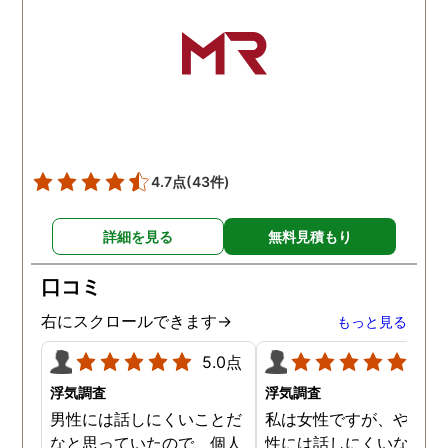
さり、よくないことはしっ
かり注意してくださる方で
した。本当に感謝してま
す。また分からない事があ
りましたらご連絡するかも
しれませんが、よろしくお
願いします。 この度はあり
がとうございました！！
4.7点
(43件)
詳細を見る
無料見積もり
口コミ
右にスクロールできます→
もっと見る
5.0点
5.0
浮気調査
浮気調査
男性には話しにくいことだ
私は女性ですが、やはり
なと思っていたので、個人
性には話しにくいな。。