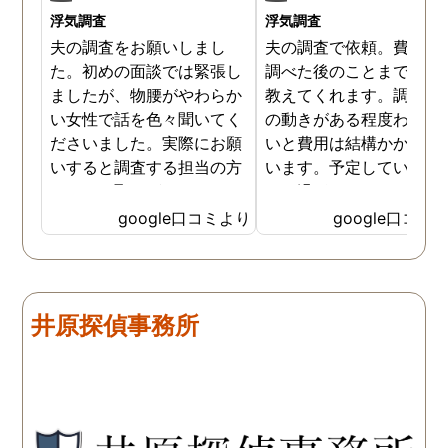
浮気調査
浮気調査
夫の調査をお願いしまし
夫の調査で依頼。費用や
た。初めの面談では緊張し
調べた後のことまで詳し
ましたが、物腰がやわらか
教えてくれます。調査対
い女性で話を色々聞いてく
の動きがある程度わから
ださいました。実際にお願
いと費用は結構かかると
いすると調査する担当の方
います。予定していた時
とのやり取りがメインで、
より過ぎてしまいました
色々不安や心配な事の共有
が、そのまま調査してい
google口コミより
google口コミ
をしてくれました。探偵の
だき、しっかり証拠取れ
方に依頼となると丸投げで
した。あ、もちろん過ぎ
お願いするイメージでした
分は追加料金払いました
が、二人三脚で協力しあい
調査が終わって今後どう
井原探偵事務所
ながら、進めて行った感じ
るかの相談もしっかりし
です。こちらもある程度、
くれるので、次に何をす
時間や場所が絞れると調査
ばいいのかわかる為、悩
がスムーズに進んで良いか
ずに突き進めます。 あり
と思います。思い切ってお
とうございました。