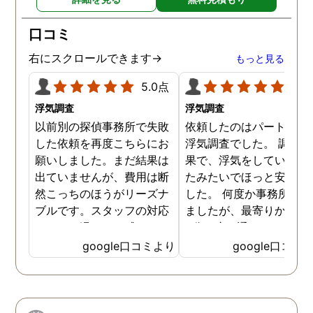
口コミ
右にスクロールできます→
もっと見る
5.0点
5.0
浮気調査
浮気調査
以前別の探偵事務所で失敗
依頼したのはパートナー
した依頼を再度こちらにお
浮気調査でした。 調査の
願いしました。まだ結果は
果で、浮気をしていなか
出ていませんが、費用は断
たみたいでほっと安心し
然こっちのほうがリーズナ
した。 何度か事務所に行
ブルです。スタッフの対応
ましたが、最寄りから徒
なんかも温かみを感じま
3分程度で通いやすかっ
す。はじめからこちらにす
です。
google口コミより
google口コミ
ればよかったです😢 …