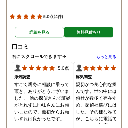
5.0点
(4件)
詳細を見る
無料見積もり
口コミ
右にスクロールできます→
もっと見る
5.0点
5.0
浮気調査
浮気調査
すごく親身に相談に乗って
親切かつ良心的な探偵社
頂き、ありがとうございま
んです。世の中には詐欺
した。 他の探偵さんで証拠
偵社が数多く存在するた
がとれずにHALさんにお願
め、探偵社選びには慎重
いしたので、最初からお願
した。その様な私でした
いすれば良かったです。
が、こちらに電話で相談
たところ、対応された方