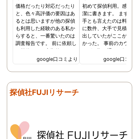
価格だったり対応だったり
初めて探偵利用。感想を
と、色々高評価の要因はあ
潔に書きます。 まず、決
るとは思いますが他の探偵
手とも言えたのは料金。 
も利用した経験のある私か
に数件、大手で見積もり
らすると、一番驚いたのは
出していたがここが一番
調査報告です。 前に依頼し
かった。 事前のカウンセ
た探偵では、定期的にまと
ングの際の通りの価格で
めて報告がくる為なかなか
途中での追加料金なども
google口コミより
google口コミ
実際の現状を把握するのが
く安心してお任せできた
難しかったですが、ここは
由のひとつ。 かと言って
リアルタイムで都度報告が
査が雑ということも一切
来ていました。 担当の人も
く、むしろ期待以上に細
探偵社FUJIリサーチ
丁寧で報告内容もわかりや
く調査・報告してくれた
すかったです。 全国に展開
実際の調査状況をリアル
されているという点も強み
イムで知れるのはかなり
ですね。
い。