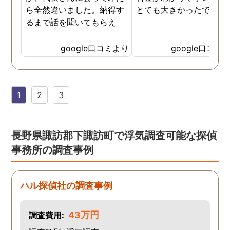
ら全然違いました。納得す
とても大きかったです。
るまで話を聞いてもらえ
て、ここならという思いで
依頼しました。代表さんが
google口コミより
google口コミ
私と一緒に戦ってくれてる
感じがして、心強かったで
す。証拠も無事にとれて、
1
2
3
現在離婚調停中です。弁護
士さんも紹介してもらえて
本当に良かったです。
長野県諏訪郡下諏訪町で浮気調査可能な探偵
事務所の調査事例
ハル探偵社の調査事例
43万円
調査費用: