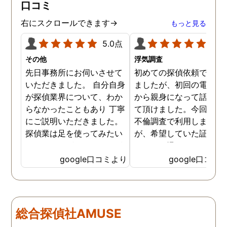
口コミ
です。
右にスクロールできます→
もっと見る
5.0点
5.0
その他
浮気調査
先日事務所にお伺いさせて
初めての探偵依頼で緊張
いただきました。 自分自身
ましたが、初回の電話相
が探偵業界について、わか
から親身になって話を聞
らなかったこともあり 丁寧
て頂けました。今回、夫
にご説明いただきました。
不倫調査で利用しました
探偵業は足を使ってみたい
が、希望していた証拠を
なイメージがありましたが
っかりと撮ってもらうこ
SNSなどの知識も豊富で、
が出来ました。調査中も
google口コミより
google口コミ
色んな視点から対応されて
動きがある度に細かく報
います。 他の口コミにもあ
してくださり、安心しま
るように、他事務所より料
た。調査当日の夫の動き
金が安く明確で親身になっ
読めない中、柔軟に対応
総合探偵社AMUSE
て対応いただける探偵さん
てくださったこと、本当