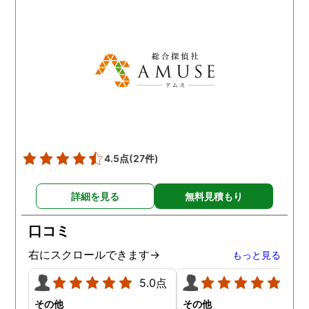
です。
感謝しています。 あの日
気を出して電話して良か
た！と心から思っていま
す。
4.5点
(27件)
詳細を見る
無料見積もり
口コミ
右にスクロールできます→
もっと見る
5.0点
5.0
その他
その他