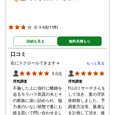
3.4点
(11件)
詳細を見る
無料見積もり
口コミ
右にスクロールできます→
もっと見る
5.0点
5.0
浮気調査
浮気調査
不倫した上に強行に離婚を
FUJIリサーチさんをご紹
迫るモラハラ気質の夫とそ
して頂き、妻の浮気調査
の親族に追い詰められ、協
依頼致しました。予算か
力者のいない状態で藁にも
調査方法等、最適なやり
縋る思いで問い合わせまし
を計画して頂き、確実な