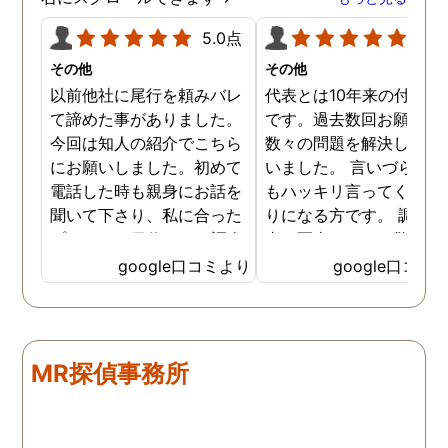
5.0点
5.0
その他
その他
以前他社に尾行を頼みバレ
代表とは10年来の付き合
て諦めた事がありました。
です。過去数回お願いし
今回は知人の紹介でこちら
数々の問題を解決しても
にお願いしました。初めて
いました。 言いづらいこ
電話した時も親身にお話を
もハッキリ言ってくれて
聞いて下さり、私に合った
りになる方です。 調査報
プランで15日位かけて調査
書の写真もいつも驚かさ
してもらいました。 噂通り
てどうやって撮ったのか
google口コミより
google口コミ
調査も細かく、こんな所ま
くと面白い話し聞かせて
でしっかり撮ってくれたん
れますね。 問題がない方
だなと驚きました。 この証
いいんですがまた何かあ
拠で旦那と今後の話しが早
たらお願いします。
MR探偵事務所
く進みそうです。また結果
はご連絡します。 知識豊富
で本当に色々と教えてくだ