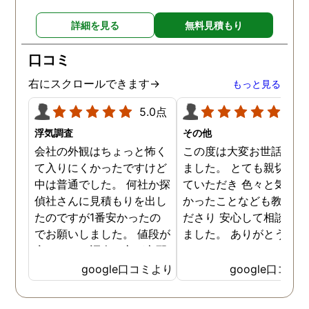
対応して頂いた上に、かな
詳細を見る
無料見積もり
り迅速に弁護士に関するア
ドバイスを頂き繋いで下さ
口コミ
った事、本当に感謝してい
ます。
右にスクロールできます→
もっと見る
5.0点
5.0
浮気調査
その他
会社の外観はちょっと怖く
この度は大変お世話にな
て入りにくかったですけど
ました。 とても親切に接
中は普通でした。 何社か探
ていただき 色々と気付か
偵社さんに見積もりを出し
かったことなども教えて
たのですが1番安かったの
ださり 安心して相談がで
でお願いしました。 値段が
ました。 ありがとうござ
安いので、調査の方が心配
ました。
でしたがしっかり浮気の証
google口コミより
google口コミ
拠を押さえて頂けました。
ありがとう御座いました。