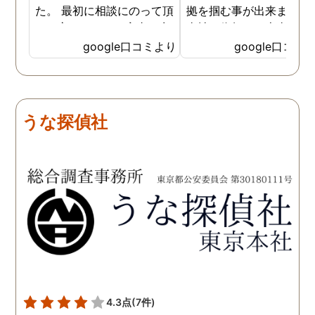
た。 最初に相談にのって頂
拠を掴む事が出来ました
いた方も、とても率直に意
当社に依頼して本当に良
見を言っていただき、また
ったと実感しております
google口コミより
google口コミ
費用面も正直に答えていた
依頼中にはいろいろな相
だき、私の望む結果を得る
も聞いて頂き、救われる
ためには、決して安いとは
が多々ありました。大変
言えないですが、それでも
謝しております。 私と同
うな探偵社
少しでも低く抑えるアドバ
様な状況の方々には是非
イスもいただき、納得して
FUJIリサーチさんへの依
依頼させていただきまし
をお勧め致します。 今後
た。 調査も私の望む結果を
何かありましたらご相談
得るべく、尽力して頂き、
せて頂きたいと思います
密に連絡をいただきなが
ら、丁寧に対応してくださ
いました。 おかげで、とて
も充分な調査結果をいただ
きました。 サポートの方
も、不安で日々辛い気持ち
4.3点
(7件)
で過ごしていた私に親身に