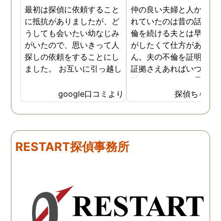
最初は探偵に依頼すること
仲の良い夫婦と人から言
に抵抗がありましたが、ど
れていたのは昔の話で、
うしても会いたい幼なじみ
倫を続ける夫とは早く離
がいたので、思いきって人
がしたくて仕方がありま
探しの依頼をすることにし
ん。夫の不倫を証明でき
ました。 お互いに引っ越し
証拠さえあればいつでも
していましたし、わかって
婚ができるのにと愚痴を
いる情報も少なかったの
ぼしていると、姉が探偵
google口コミより
探偵ちゃん
で、難しいかなと思ってい
不倫の証拠集めを依頼し
たのですが、見事に探して
くれました。探偵事務所
下さり、再会する事が出来
さんざん夫の愚痴を言っ
ました。うれしくてお互い
にも関わらず、相談員の
RESTART探偵事務所
に涙の再会でした。 対応し
は嫌な顔一つせず私の話
て下さった方も丁寧で、安
聞いてくれました。それ
心して相談出来ました。 児
ら本題の調査に関しての
玉総合情報事務所さんに依
になり、費用に関しても
頼させていただき本当に良
明な点が全くないほどし
かったです。
かりと説明をしてくれま