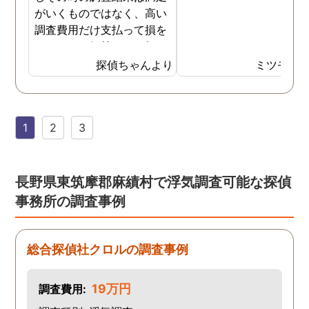
がいくものではなく、高い
調査費用だけ支払って損を
したという気持ちで一杯で
した。今回また夫の浮気疑
探偵ちゃんより
ミツモア
惑が浮上し、今度こそは探
偵選びにも気を遣いまし
た。今回の探偵は打ち合わ
1
2
3
せの段階から「ここなら安
心して任せられる」と思え
るほど丁寧で、実際短い調
査期間の間に動かぬ証拠を
長野県東筑摩郡麻績村で浮気調査可能な探偵
いくつも掴んできてくれま
事務所の調査事例
した。追加の調査費用など
もなく、探偵選びの重要さ
を感じました。
総合探偵社クロルの調査事例
19万円
調査費用: