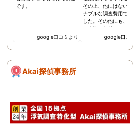
です。
その上、他にはないリー
ナブルな調査費用で済み
した。その他にも、相談
ら実際に行動に出て頂い
のが、スゴく早く問題を
google口コミより
google口コミ
決していただき、大変助
りました。 次回も是非お
いしようと思いました。
しろ最初の相談の段階が
Akai探偵事務所
本当に無料なのが、よか
たです。