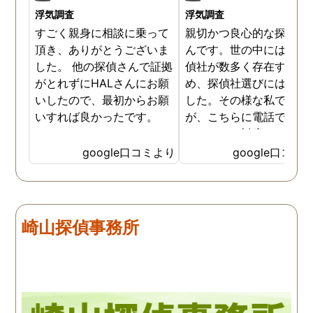
浮気調査
浮気調査
すごく親身に相談に乗って
親切かつ良心的な探偵社
頂き、ありがとうございま
んです。世の中には詐欺
した。 他の探偵さんで証拠
偵社が数多く存在するた
がとれずにHALさんにお願
め、探偵社選びには慎重
いしたので、最初からお願
した。その様な私でした
いすれば良かったです。
が、こちらに電話で相談
たところ、対応された方
探偵のノウハウまで丁寧
google口コミより
google口コミ
教えて下さったのです。
用できると思い、早速お
話になりました。実際に
は、仕事も丁寧で調査内
崎山探偵事務所
を専門家に提出した際に
は、良い探偵社だと言わ
ました。