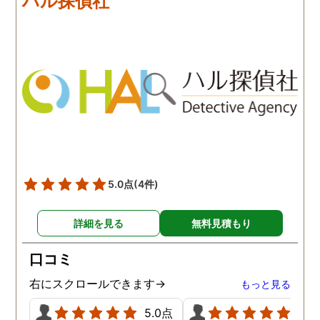
ハル探偵社
を話せました。他はどうか
いとは言えませんが、調
わかりませんが、東京駅前
自体がめちゃくちゃ早い
相談室では調査後もメンタ
し、その後のフォローも
ルが不安定になってしまっ
厚いのでこの値段出して
た私のケアをしっかりして
も東京駅前相談室にお願
くださったおかげで、今は
して良かったと思ってい
元気に過ごせています。
す。
5.0点
(4件)
詳細を見る
無料見積もり
口コミ
右にスクロールできます→
もっと見る
5.0点
5.0