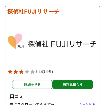
リアルタイムで都度報告が
査が雑ということも一切
来ていました。 担当の人も
く、むしろ期待以上に細
探偵社FUJIリサーチ
丁寧で報告内容もわかりや
く調査・報告してくれた
すかったです。 全国に展開
実際の調査状況をリアル
されているという点も強み
イムで知れるのはかなり
ですね。
い。
3.4点
(11件)
詳細を見る
無料見積もり
口コミ
右にスクロールできます→
もっと見る