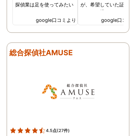
探偵業は足を使ってみたい
が、希望していた証拠を
なイメージがありましたが
っかりと撮ってもらうこ
SNSなどの知識も豊富で、
が出来ました。調査中も
google口コミより
google口コミ
色んな視点から対応されて
動きがある度に細かく報
います。 他の口コミにもあ
してくださり、安心しま
るように、他事務所より料
た。調査当日の夫の動き
金が安く明確で親身になっ
読めない中、柔軟に対応
総合探偵社AMUSE
て対応いただける探偵さん
てくださったこと、本当
です。
感謝しています。 あの日
気を出して電話して良か
た！と心から思っていま
す。
4.5点
(27件)