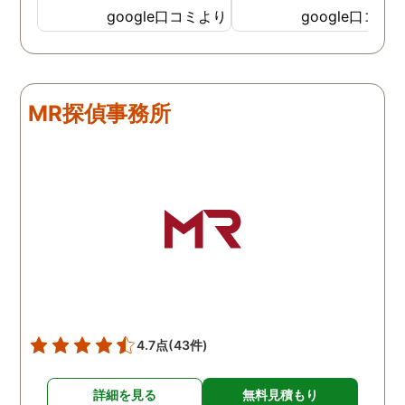
してもらいました。 噂通り
てどうやって撮ったのか
google口コミより
google口コミ
調査も細かく、こんな所ま
くと面白い話し聞かせて
でしっかり撮ってくれたん
れますね。 問題がない方
だなと驚きました。 この証
いいんですがまた何かあ
拠で旦那と今後の話しが早
たらお願いします。
MR探偵事務所
く進みそうです。また結果
はご連絡します。 知識豊富
で本当に色々と教えてくだ
さり、よくないことはしっ
かり注意してくださる方で
した。本当に感謝してま
す。また分からない事があ
りましたらご連絡するかも
しれませんが、よろしくお
願いします。 この度はあり
がとうございました！！
4.7点
(43件)
詳細を見る
無料見積もり