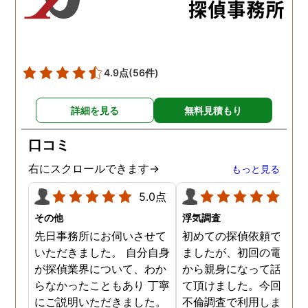
た。調査では夫が不倫相
の自宅に頻繁に訪れる様
が明らかにされ、客観的
見ても不倫を疑いようの
い証拠も集めてくれまし
4.9点
(56件)
た。その間に姉は弁護士
務所に関しても調べてく
詳細を見る
無料見積もり
ていて、周りの人たちの
かげで夫と離婚ができそ
口コミ
です。
右にスクロールできます→
もっと見る
5.0点
5.0
その他
浮気調査
先日事務所にお伺いさせて
初めての探偵依頼で緊張
いただきました。 自分自身
ましたが、初回の電話相
が探偵業界について、わか
から親身になって話を聞
らなかったこともあり 丁寧
て頂けました。今回、夫
にご説明いただきました。
不倫調査で利用しました