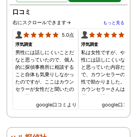
口コミ
右にスクロールできます→
もっと見る
5.0点
5.0
浮気調査
浮気調査
男性には話しにくいことだ
私は女性ですが、やはり
なと思っていたので、個人
性には話しにくいな。。
的に探偵事務所に相談する
と思っていた内容だった
こと自体も気乗りしなかっ
で、カウンセラーの方が
たのですが、ここはカウン
性で助かりました。MR
セラーが女性だと聞いたの
カウンセラーさんはすご
で、勇気を出して相談して
優しくて親身になって話
みることにしました。感極
聞いてくれるので思わず
google口コミより
google口コミ
まって泣いてしまったり、
を流して話してしまいま
感情が表に出すぎてしまう
た。それほど自分がずっ
私にも温かく寄り添ってく
不安だったのを再確認し
ださったので安心して悩み
した、調査料金は決して