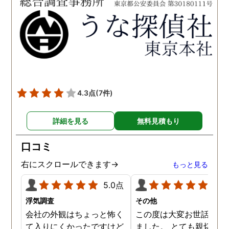
た。 調査も私の望む結果を
何かありましたらご相談
得るべく、尽力して頂き、
せて頂きたいと思います
密に連絡をいただきなが
ら、丁寧に対応してくださ
いました。 おかげで、とて
も充分な調査結果をいただ
きました。 サポートの方
も、不安で日々辛い気持ち
4.3点
(7件)
で過ごしていた私に親身に
対応して頂いた上に、かな
詳細を見る
無料見積もり
り迅速に弁護士に関するア
ドバイスを頂き繋いで下さ
口コミ
った事、本当に感謝してい
ます。
右にスクロールできます→
もっと見る
5.0点
5.0
浮気調査
その他
会社の外観はちょっと怖く
この度は大変お世話にな
て入りにくかったですけど
ました。 とても親切に接