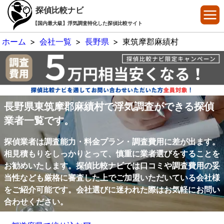
探偵比較ナビ
【国内最大級】浮気調査特化した探偵比較サイト
ホーム
>
会社一覧
>
長野県
>
東筑摩郡麻績村
長野県東筑摩郡麻績村で浮気調査ができる探偵
業者一覧です。
探偵業者は調査能力・料金プラン・調査費用に差が出ます。
相見積もりをしっかりとって、慎重に業者選びをすることを
お勧めいたします。探偵比較ナビでは口コミや調査費用の妥
当性なども厳格に審査した上でご加盟いただいている会社様
をご紹介可能です。会社選びに迷われた際はお気軽にお問い
合わせください。