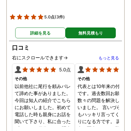
5.0点
(3件)
詳細を見る
無料見積もり
口コミ
右にスクロールできます→
もっと見る
5.0点
5.0
その他
その他
以前他社に尾行を頼みバレ
代表とは10年来の付き合
て諦めた事がありました。
です。過去数回お願いし
今回は知人の紹介でこちら
数々の問題を解決しても
にお願いしました。初めて
いました。 言いづらいこ
電話した時も親身にお話を
もハッキリ言ってくれて
聞いて下さり、私に合った
りになる方です。 調査報
プランで15日位かけて調査
書の写真もいつも驚かさ