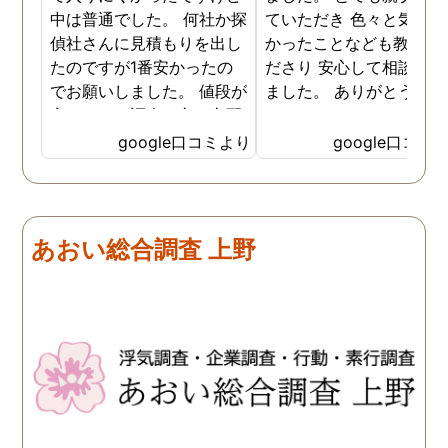
中は普通でした。 何社か探
ていただき 色々と気付か
偵社さんに見積もりを出し
かったことなども教えて
たのですが1番安かったの
ださり 安心して相談がで
でお願いしました。 値段が
ました。 ありがとうござ
安いので、調査の方が心配
ました。
でしたがしっかり浮気の証
google口コミより
google口コミ
拠を押さえて頂けました。
ありがとう御座いました。
前に進めます。 もう2度と
探偵に頼む事のない人生を
あおい総合調査 上野
歩みますね(笑)