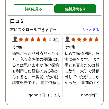
詳細を見る
無料見積もり
口コミ
右にスクロールできます→
もっと見る
5.0点
5.0
その他
その他
価格だったり対応だったり
初めて探偵利用。感想を
と、色々高評価の要因はあ
潔に書きます。 まず、決
るとは思いますが他の探偵
手とも言えたのは料金。 
も利用した経験のある私か
に数件、大手で見積もり
らすると、一番驚いたのは
出していたがここが一番
調査報告です。 前に依頼し
かった。 事前のカウンセ
た探偵では、定期的にまと
ングの際の通りの価格で
めて報告がくる為なかなか
途中での追加料金なども
google口コミより
google口コミ
実際の現状を把握するのが
く安心してお任せできた
難しかったですが、ここは
由のひとつ。 かと言って