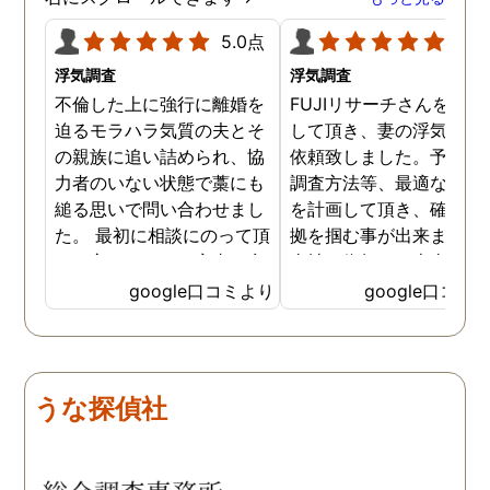
5.0点
5.0
浮気調査
浮気調査
不倫した上に強行に離婚を
FUJIリサーチさんをご紹
迫るモラハラ気質の夫とそ
して頂き、妻の浮気調査
の親族に追い詰められ、協
依頼致しました。予算か
力者のいない状態で藁にも
調査方法等、最適なやり
縋る思いで問い合わせまし
を計画して頂き、確実な
た。 最初に相談にのって頂
拠を掴む事が出来ました
いた方も、とても率直に意
当社に依頼して本当に良
見を言っていただき、また
ったと実感しております
google口コミより
google口コミ
費用面も正直に答えていた
依頼中にはいろいろな相
だき、私の望む結果を得る
も聞いて頂き、救われる
ためには、決して安いとは
が多々ありました。大変
言えないですが、それでも
謝しております。 私と同
うな探偵社
少しでも低く抑えるアドバ
様な状況の方々には是非
イスもいただき、納得して
FUJIリサーチさんへの依
依頼させていただきまし
をお勧め致します。 今後