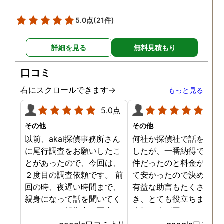
5.0点
(21件)
詳細を見る
無料見積もり
口コミ
右にスクロールできます→
もっと見る
5.0点
5.0
その他
その他
以前、akai探偵事務所さん
何社か探偵社で話を聞き
に尾行調査をお願いしたこ
したが、一番納得できる
とがあったので、今回は、
件だったのと料金が比較
２度目の調査依頼です。 前
て安かったので決めまし
回の時、夜遅い時間まで、
有益な助言もたくさん頂
親身になって話を聞いてく
き、とても役立ちました
れたのと、報告書の写真
大切な人が困っていたら
が、場所が悪かったのに、
番に紹介したいと思える