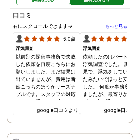
口コミ
右にスクロールできます→
もっと見る
5.0点
5.0
浮気調査
浮気調査
以前別の探偵事務所で失敗
依頼したのはパートナー
した依頼を再度こちらにお
浮気調査でした。 調査の
願いしました。まだ結果は
果で、浮気をしていなか
出ていませんが、費用は断
たみたいでほっと安心し
然こっちのほうがリーズナ
した。 何度か事務所に行
ブルです。スタッフの対応
ましたが、最寄りから徒
なんかも温かみを感じま
3分程度で通いやすかっ
す。はじめからこちらにす
です。
google口コミより
google口コミ
ればよかったです😢 …