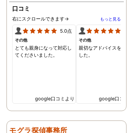
所の皆様にお世話になった
口コミ
ので、クチコミの方書かせ
ていただきます。ありがと
右にスクロールできます→
もっと見る
うございました。
5.0点
5.0
その他
その他
とても親身になって対応し
親切なアドバイスを頂き
てくださいました。
した。
google口コミより
google口コミ
モグラ探偵事務所