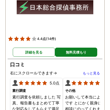
4.4点
(14件)
詳細を見る
無料見積もり
口コミ
右にスクロールできます→
もっと見る
5.0点
5.0
素行調査
その他
素行調査を依頼しました 写
お願いして本当によかっ
真、報告書もまとめて丁寧
です とにかく親身になっ
な対応をしてもらえて満足
相談にのってくれました