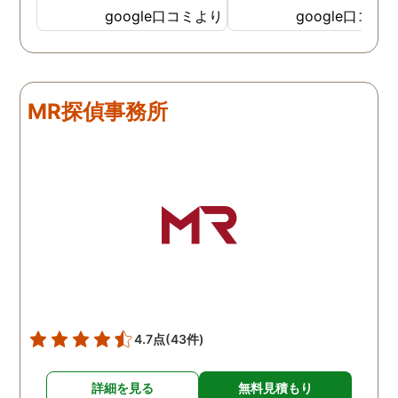
してもらいました。 噂通り
てどうやって撮ったのか
google口コミより
google口コミ
調査も細かく、こんな所ま
くと面白い話し聞かせて
でしっかり撮ってくれたん
れますね。 問題がない方
だなと驚きました。 この証
いいんですがまた何かあ
拠で旦那と今後の話しが早
たらお願いします。
MR探偵事務所
く進みそうです。また結果
はご連絡します。 知識豊富
で本当に色々と教えてくだ
さり、よくないことはしっ
かり注意してくださる方で
した。本当に感謝してま
す。また分からない事があ
りましたらご連絡するかも
しれませんが、よろしくお
願いします。 この度はあり
がとうございました！！
4.7点
(43件)
詳細を見る
無料見積もり