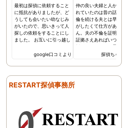
最初は探偵に依頼すること
仲の良い夫婦と人から言
に抵抗がありましたが、ど
れていたのは昔の話で、
うしても会いたい幼なじみ
倫を続ける夫とは早く離
がいたので、思いきって人
がしたくて仕方がありま
探しの依頼をすることにし
ん。夫の不倫を証明でき
ました。 お互いに引っ越し
証拠さえあればいつでも
していましたし、わかって
婚ができるのにと愚痴を
いる情報も少なかったの
ぼしていると、姉が探偵
google口コミより
探偵ちゃん
で、難しいかなと思ってい
不倫の証拠集めを依頼し
たのですが、見事に探して
くれました。探偵事務所
下さり、再会する事が出来
さんざん夫の愚痴を言っ
ました。うれしくてお互い
にも関わらず、相談員の
RESTART探偵事務所
に涙の再会でした。 対応し
は嫌な顔一つせず私の話
て下さった方も丁寧で、安
聞いてくれました。それ
心して相談出来ました。 児
ら本題の調査に関しての
玉総合情報事務所さんに依
になり、費用に関しても
頼させていただき本当に良
明な点が全くないほどし
かったです。
かりと説明をしてくれま