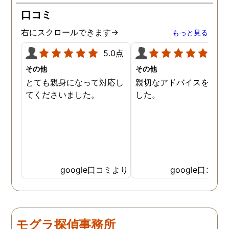
所の皆様にお世話になった
口コミ
ので、クチコミの方書かせ
ていただきます。ありがと
右にスクロールできます→
もっと見る
うございました。
5.0点
5.0
その他
その他
とても親身になって対応し
親切なアドバイスを頂き
てくださいました。
した。
google口コミより
google口コミ
モグラ探偵事務所