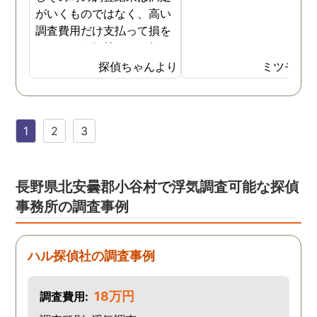
がいくものではなく、高い
調査費用だけ支払って損を
したという気持ちで一杯で
した。今回また夫の浮気疑
探偵ちゃんより
ミツモア
惑が浮上し、今度こそは探
偵選びにも気を遣いまし
た。今回の探偵は打ち合わ
1
2
3
せの段階から「ここなら安
心して任せられる」と思え
るほど丁寧で、実際短い調
査期間の間に動かぬ証拠を
長野県北安曇郡小谷村で浮気調査可能な探偵
いくつも掴んできてくれま
事務所の調査事例
した。追加の調査費用など
もなく、探偵選びの重要さ
を感じました。
ハル探偵社の調査事例
18万円
調査費用: