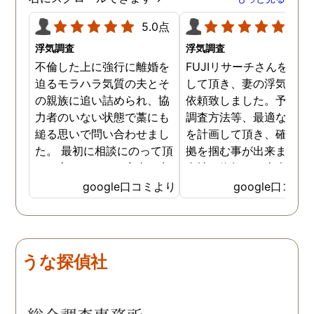
5.0点
5.0
浮気調査
浮気調査
不倫した上に強行に離婚を
FUJIリサーチさんをご紹
迫るモラハラ気質の夫とそ
して頂き、妻の浮気調査
の親族に追い詰められ、協
依頼致しました。予算か
力者のいない状態で藁にも
調査方法等、最適なやり
縋る思いで問い合わせまし
を計画して頂き、確実な
た。 最初に相談にのって頂
拠を掴む事が出来ました
いた方も、とても率直に意
当社に依頼して本当に良
見を言っていただき、また
ったと実感しております
google口コミより
google口コミ
費用面も正直に答えていた
依頼中にはいろいろな相
だき、私の望む結果を得る
も聞いて頂き、救われる
ためには、決して安いとは
が多々ありました。大変
言えないですが、それでも
謝しております。 私と同
うな探偵社
少しでも低く抑えるアドバ
様な状況の方々には是非
イスもいただき、納得して
FUJIリサーチさんへの依
依頼させていただきまし
をお勧め致します。 今後