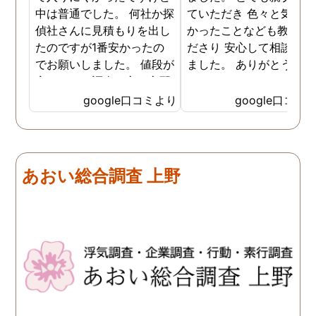
中は普通でした。 何社か探
ていただき 色々と気付か
偵社さんに見積もりを出し
かったことなども教えて
たのですが1番安かったの
ださり 安心して相談がで
でお願いしました。 値段が
ました。 ありがとうござ
安いので、調査の方が心配
ました。
でしたがしっかり浮気の証
google口コミより
google口コミ
拠を押さえて頂けました。
ありがとう御座いました。
前に進めます。 もう2度と
探偵に頼む事のない人生を
あおい総合調査 上野
歩みますね(笑)