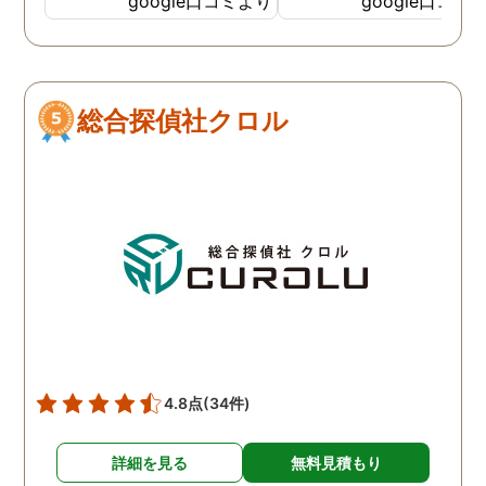
google口コミより
google口コミ
とても鮮明に写っていたの
偵事務所です
で、再度、調査をお願いさ
せて頂きました。 ある程
度、自分でも行動パターン
総合探偵社クロル
の把握をしていましたが、
現場で動いて頂いている探
偵さんの働きぶりが良く
て、解決に至るまでスムー
ズでした。 とくに、急なお
願いの時に人員を手配して
頂き、ホテルからの証拠を
撮って頂いたのは、ありが
たかったです。 調査が終わ
った後も、Lineや電話で今
後の事についてアドバイス
4.8点
(34件)
を頂いて、とても信頼出来
る探偵事務所さんだと、あ
詳細を見る
無料見積もり
らためて思いました。 事務