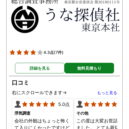
た。 調査も私の望む結果を
何かありましたらご相談
得るべく、尽力して頂き、
せて頂きたいと思います
密に連絡をいただきなが
ら、丁寧に対応してくださ
いました。 おかげで、とて
も充分な調査結果をいただ
きました。 サポートの方
も、不安で日々辛い気持ち
4.3点
(7件)
で過ごしていた私に親身に
対応して頂いた上に、かな
詳細を見る
無料見積もり
り迅速に弁護士に関するア
ドバイスを頂き繋いで下さ
口コミ
った事、本当に感謝してい
ます。
右にスクロールできます→
もっと見る
5.0点
5.0
浮気調査
その他
会社の外観はちょっと怖く
この度は大変お世話にな
て入りにくかったですけど
ました。 とても親切に接