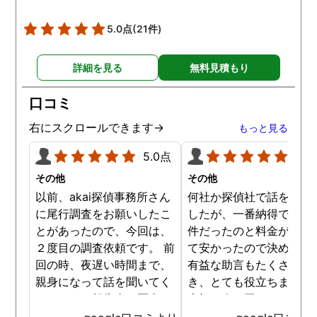
5.0点
(21件)
詳細を見る
無料見積もり
口コミ
右にスクロールできます→
もっと見る
5.0点
5.0
その他
その他
以前、akai探偵事務所さん
何社か探偵社で話を聞き
に尾行調査をお願いしたこ
したが、一番納得できる
とがあったので、今回は、
件だったのと料金が比較
２度目の調査依頼です。 前
て安かったので決めまし
回の時、夜遅い時間まで、
有益な助言もたくさん頂
親身になって話を聞いてく
き、とても役立ちました
れたのと、報告書の写真
大切な人が困っていたら
が、場所が悪かったのに、
番に紹介したいと思える