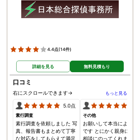
4.4点
(14件)
詳細を見る
無料見積もり
口コミ
右にスクロールできます→
もっと見る
5.0点
5.0
素行調査
その他
素行調査を依頼しました 写
お願いして本当によかっ
真、報告書もまとめて丁寧
です とにかく親身になっ
な対応をしてもらえて満足
相談にのってくれました