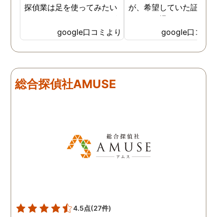
探偵業は足を使ってみたい
が、希望していた証拠を
なイメージがありましたが
っかりと撮ってもらうこ
SNSなどの知識も豊富で、
が出来ました。調査中も
google口コミより
google口コミ
色んな視点から対応されて
動きがある度に細かく報
います。 他の口コミにもあ
してくださり、安心しま
るように、他事務所より料
た。調査当日の夫の動き
金が安く明確で親身になっ
読めない中、柔軟に対応
総合探偵社AMUSE
て対応いただける探偵さん
てくださったこと、本当
です。
感謝しています。 あの日
気を出して電話して良か
た！と心から思っていま
す。
4.5点
(27件)