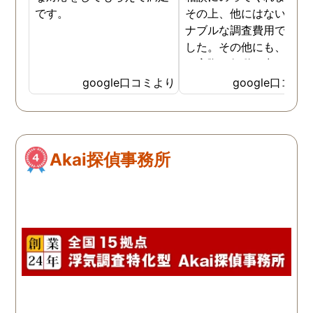
です。
その上、他にはないリー
ナブルな調査費用で済み
した。その他にも、相談
ら実際に行動に出て頂い
のが、スゴく早く問題を
google口コミより
google口コミ
決していただき、大変助
りました。 次回も是非お
いしようと思いました。
しろ最初の相談の段階が
Akai探偵事務所
本当に無料なのが、よか
たです。