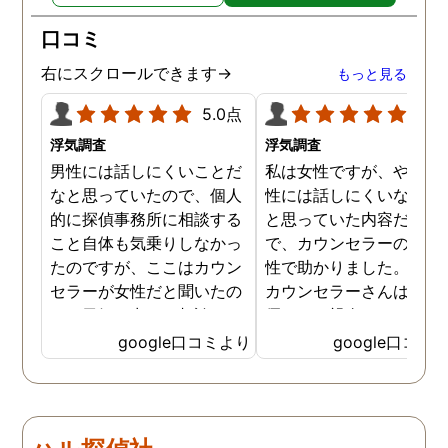
口コミ
右にスクロールできます→
もっと見る
5.0点
5.0
浮気調査
浮気調査
男性には話しにくいことだ
私は女性ですが、やはり
なと思っていたので、個人
性には話しにくいな。。
的に探偵事務所に相談する
と思っていた内容だった
こと自体も気乗りしなかっ
で、カウンセラーの方が
たのですが、ここはカウン
性で助かりました。MR
セラーが女性だと聞いたの
カウンセラーさんはすご
で、勇気を出して相談して
優しくて親身になって話
みることにしました。感極
聞いてくれるので思わず
google口コミより
google口コミ
まって泣いてしまったり、
を流して話してしまいま
感情が表に出すぎてしまう
た。それほど自分がずっ
私にも温かく寄り添ってく
不安だったのを再確認し
ださったので安心して悩み
した、調査料金は決して