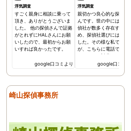
浮気調査
浮気調査
すごく親身に相談に乗って
親切かつ良心的な探偵社
頂き、ありがとうございま
んです。世の中には詐欺
した。 他の探偵さんで証拠
偵社が数多く存在するた
がとれずにHALさんにお願
め、探偵社選びには慎重
いしたので、最初からお願
した。その様な私でした
いすれば良かったです。
が、こちらに電話で相談
たところ、対応された方
探偵のノウハウまで丁寧
google口コミより
google口コミ
教えて下さったのです。
用できると思い、早速お
話になりました。実際に
は、仕事も丁寧で調査内
崎山探偵事務所
を専門家に提出した際に
は、良い探偵社だと言わ
ました。