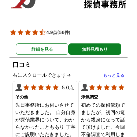
た。調査では夫が不倫相
の自宅に頻繁に訪れる様
が明らかにされ、客観的
見ても不倫を疑いようの
い証拠も集めてくれまし
4.9点
(56件)
た。その間に姉は弁護士
務所に関しても調べてく
詳細を見る
無料見積もり
ていて、周りの人たちの
かげで夫と離婚ができそ
口コミ
です。
右にスクロールできます→
もっと見る
5.0点
5.0
その他
浮気調査
先日事務所にお伺いさせて
初めての探偵依頼で緊張
いただきました。 自分自身
ましたが、初回の電話相
が探偵業界について、わか
から親身になって話を聞
らなかったこともあり 丁寧
て頂けました。今回、夫
にご説明いただきました。
不倫調査で利用しました