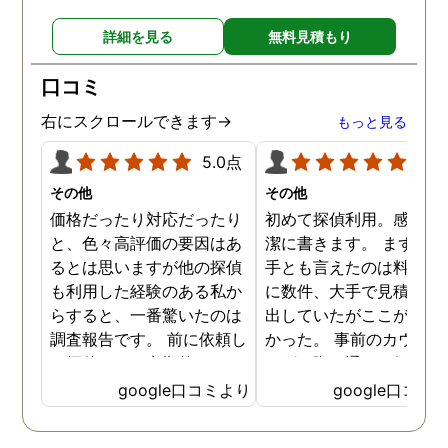
詳細を見る
無料見積もり
口コミ
右にスクロールできます→
もっと見る
5.0点
5.0
その他
その他
価格だったり対応だったり
初めて探偵利用。感想を
と、色々高評価の要因はあ
潔に書きます。 まず、決
るとは思いますが他の探偵
手とも言えたのは料金。 
も利用した経験のある私か
に数件、大手で見積もり
らすると、一番驚いたのは
出していたがここが一番
調査報告です。 前に依頼し
かった。 事前のカウンセ
た探偵では、定期的にまと
ングの際の通りの価格で
めて報告がくる為なかなか
途中での追加料金なども
google口コミより
google口コミ
実際の現状を把握するのが
く安心してお任せできた
難しかったですが、ここは
由のひとつ。 かと言って