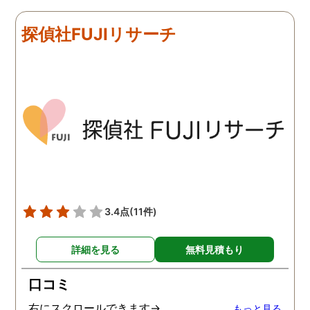
リアルタイムで都度報告が
査が雑ということも一切
来ていました。 担当の人も
く、むしろ期待以上に細
探偵社FUJIリサーチ
丁寧で報告内容もわかりや
く調査・報告してくれた
すかったです。 全国に展開
実際の調査状況をリアル
されているという点も強み
イムで知れるのはかなり
ですね。
い。
3.4点
(11件)
詳細を見る
無料見積もり
口コミ
右にスクロールできます→
もっと見る