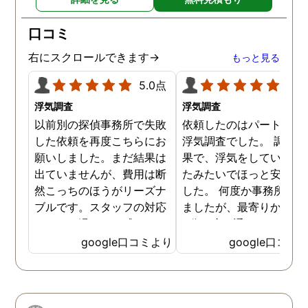
口コミ
右にスクロールできます→
もっと見る
5.0点
5.0
浮気調査
浮気調査
以前別の探偵事務所で失敗
依頼したのはパートナー
した依頼を再度こちらにお
浮気調査でした。 調査の
願いしました。まだ結果は
果で、浮気をしていなか
出ていませんが、費用は断
たみたいでほっと安心し
然こっちのほうがリーズナ
した。 何度か事務所に行
ブルです。スタッフの対応
ましたが、最寄りから徒
なんかも温かみを感じま
3分程度で通いやすかっ
す。はじめからこちらにす
です。
google口コミより
google口コミ
ればよかったです😢 …