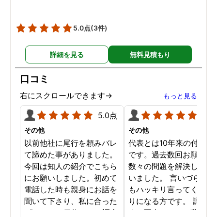
5.0点
(3件)
詳細を見る
無料見積もり
口コミ
右にスクロールできます→
もっと見る
5.0点
5.0
その他
その他
以前他社に尾行を頼みバレ
代表とは10年来の付き合
て諦めた事がありました。
です。過去数回お願いし
今回は知人の紹介でこちら
数々の問題を解決しても
にお願いしました。初めて
いました。 言いづらいこ
電話した時も親身にお話を
もハッキリ言ってくれて
聞いて下さり、私に合った
りになる方です。 調査報
プランで15日位かけて調査
書の写真もいつも驚かさ