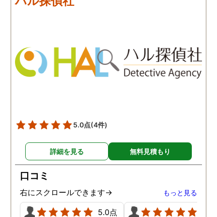
ハル探偵社
を話せました。他はどうか
いとは言えませんが、調
わかりませんが、東京駅前
自体がめちゃくちゃ早い
相談室では調査後もメンタ
し、その後のフォローも
ルが不安定になってしまっ
厚いのでこの値段出して
た私のケアをしっかりして
も東京駅前相談室にお願
くださったおかげで、今は
して良かったと思ってい
元気に過ごせています。
す。
5.0点
(4件)
詳細を見る
無料見積もり
口コミ
右にスクロールできます→
もっと見る
5.0点
5.0