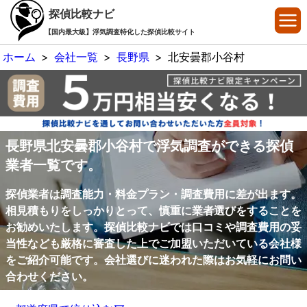
探偵比較ナビ
【国内最大級】浮気調査特化した探偵比較サイト
ホーム
>
会社一覧
>
長野県
>
北安曇郡小谷村
長野県北安曇郡小谷村で浮気調査ができる探偵
業者一覧です。
探偵業者は調査能力・料金プラン・調査費用に差が出ます。
相見積もりをしっかりとって、慎重に業者選びをすることを
お勧めいたします。探偵比較ナビでは口コミや調査費用の妥
当性なども厳格に審査した上でご加盟いただいている会社様
をご紹介可能です。会社選びに迷われた際はお気軽にお問い
合わせください。