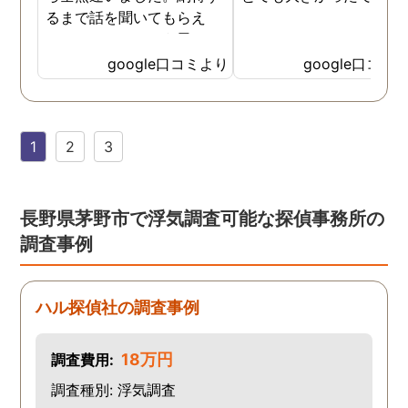
るまで話を聞いてもらえ
て、ここならという思いで
依頼しました。代表さんが
google口コミより
google口コミ
私と一緒に戦ってくれてる
感じがして、心強かったで
す。証拠も無事にとれて、
1
2
3
現在離婚調停中です。弁護
士さんも紹介してもらえて
本当に良かったです。
長野県茅野市で浮気調査可能な探偵事務所の
調査事例
ハル探偵社の調査事例
18万円
調査費用:
調査種別: 浮気調査