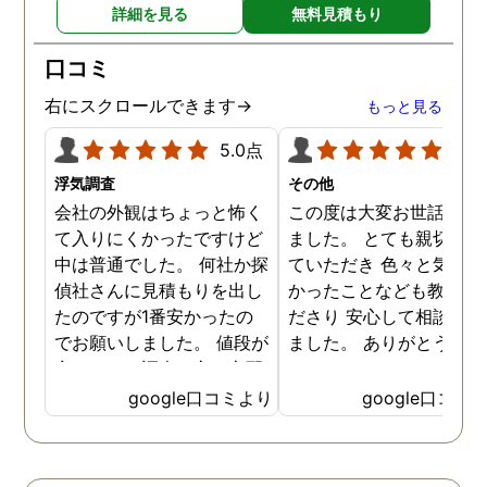
詳細を見る
無料見積もり
り迅速に弁護士に関するア
ドバイスを頂き繋いで下さ
口コミ
った事、本当に感謝してい
ます。
右にスクロールできます→
もっと見る
5.0点
5.0
浮気調査
その他
会社の外観はちょっと怖く
この度は大変お世話にな
て入りにくかったですけど
ました。 とても親切に接
中は普通でした。 何社か探
ていただき 色々と気付か
偵社さんに見積もりを出し
かったことなども教えて
たのですが1番安かったの
ださり 安心して相談がで
でお願いしました。 値段が
ました。 ありがとうござ
安いので、調査の方が心配
ました。
でしたがしっかり浮気の証
google口コミより
google口コミ
拠を押さえて頂けました。
ありがとう御座いました。
前に進めます。 もう2度と