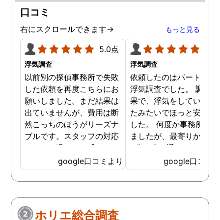
口コミ
右にスクロールできます→
もっと見る
5.0点
5.0
浮気調査
浮気調査
以前別の探偵事務所で失敗
依頼したのはパートナー
した依頼を再度こちらにお
浮気調査でした。 調査の
願いしました。まだ結果は
果で、浮気をしていなか
出ていませんが、費用は断
たみたいでほっと安心し
然こっちのほうがリーズナ
した。 何度か事務所に行
ブルです。スタッフの対応
ましたが、最寄りから徒
なんかも温かみを感じま
3分程度で通いやすかっ
す。はじめからこちらにす
です。
google口コミより
google口コミ
ればよかったです😢 …
ホリエ総合調査