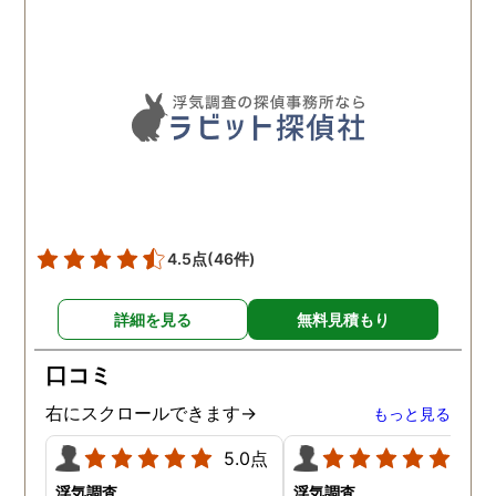
るほど丁寧で、実際短い調
査期間の間に動かぬ証拠を
いくつも掴んできてくれま
した。追加の調査費用など
もなく、探偵選びの重要さ
を感じました。
4.5点
(46件)
詳細を見る
無料見積もり
口コミ
右にスクロールできます→
もっと見る
5.0点
5.0
浮気調査
浮気調査