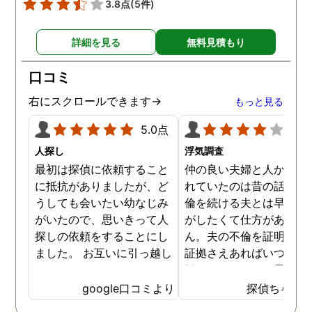
3.8点
(5件)
詳細を見る
無料見積もり
口コミ
右にスクロールできます→
もっと見る
5.0点
4.0
人探し
浮気調査
最初は探偵に依頼すること
仲の良い夫婦と人から言
に抵抗がありましたが、ど
れていたのは昔の話で、
うしても会いたい幼なじみ
倫を続ける夫とは早く離
がいたので、思いきって人
がしたくて仕方がありま
探しの依頼をすることにし
ん。夫の不倫を証明でき
ました。 お互いに引っ越し
証拠さえあればいつでも
していましたし、わかって
婚ができるのにと愚痴を
いる情報も少なかったの
ぼしていると、姉が探偵
google口コミより
探偵ちゃん
で、難しいかなと思ってい
不倫の証拠集めを依頼し