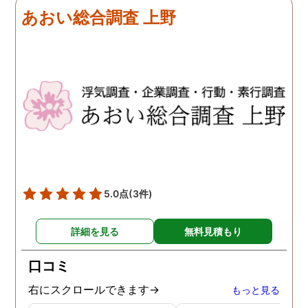
探偵に頼む事のない人生を
あおい総合調査 上野
歩みますね(笑)
5.0点
(3件)
詳細を見る
無料見積もり
口コミ
右にスクロールできます→
もっと見る