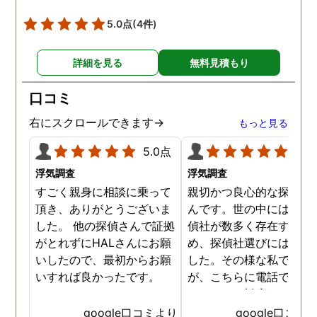
5.0点
(4件)
詳細を見る
無料見積もり
口コミ
右にスクロールできます→
もっと見る
5.0点
5.0
浮気調査
浮気調査
すごく親身に相談に乗って
親切かつ良心的な探偵社
頂き、ありがとうございま
んです。世の中には詐欺
した。 他の探偵さんで証拠
偵社が数多く存在するた
がとれずにHALさんにお願
め、探偵社選びには慎重
いしたので、最初からお願
した。その様な私でした
いすれば良かったです。
が、こちらに電話で相談
たところ、対応された方
探偵のノウハウまで丁寧
google口コミより
google口コミ