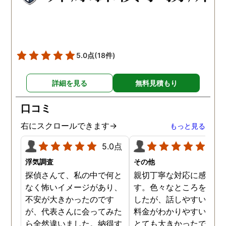
の度はありがとうございま
した。
5.0点
(18件)
詳細を見る
無料見積もり
口コミ
右にスクロールできます→
もっと見る
5.0点
5.0
浮気調査
その他
探偵さんて、私の中で何と
親切丁寧な対応に感謝し
なく怖いイメージがあり、
す。色々なところを探し
不安が大きかったのです
したが、話しやすいこと
が、代表さんに会ってみた
料金がわかりやすいこと
ら全然違いました。納得す
とても大きかったです。