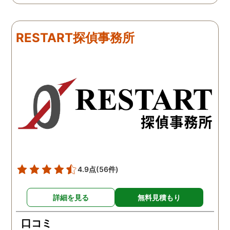
たのですが、見事に探して
くれました。探偵事務所
下さり、再会する事が出来
さんざん夫の愚痴を言っ
ました。うれしくてお互い
にも関わらず、相談員の
RESTART探偵事務所
に涙の再会でした。 対応し
は嫌な顔一つせず私の話
て下さった方も丁寧で、安
聞いてくれました。それ
心して相談出来ました。 児
ら本題の調査に関しての
玉総合情報事務所さんに依
になり、費用に関しても
頼させていただき本当に良
明な点が全くないほどし
かったです。
かりと説明をしてくれま
た。調査では夫が不倫相
の自宅に頻繁に訪れる様
が明らかにされ、客観的
見ても不倫を疑いようの
い証拠も集めてくれまし
4.9点
(56件)
た。その間に姉は弁護士
務所に関しても調べてく
詳細を見る
無料見積もり
ていて、周りの人たちの
かげで夫と離婚ができそ
口コミ
です。