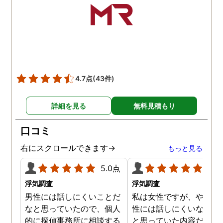
かり注意してくださる方で
した。本当に感謝してま
す。また分からない事があ
りましたらご連絡するかも
しれませんが、よろしくお
願いします。 この度はあり
がとうございました！！
4.7点
(43件)
詳細を見る
無料見積もり
口コミ
右にスクロールできます→
もっと見る
5.0点
5.0
浮気調査
浮気調査
男性には話しにくいことだ
私は女性ですが、やはり
なと思っていたので、個人
性には話しにくいな。。
的に探偵事務所に相談する
と思っていた内容だった