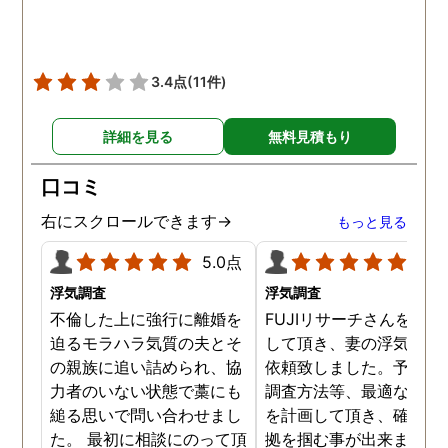
3.4点
(11件)
詳細を見る
無料見積もり
口コミ
右にスクロールできます→
もっと見る
5.0点
5.0
浮気調査
浮気調査
不倫した上に強行に離婚を
FUJIリサーチさんをご紹
迫るモラハラ気質の夫とそ
して頂き、妻の浮気調査
の親族に追い詰められ、協
依頼致しました。予算か
力者のいない状態で藁にも
調査方法等、最適なやり
縋る思いで問い合わせまし
を計画して頂き、確実な
た。 最初に相談にのって頂
拠を掴む事が出来ました