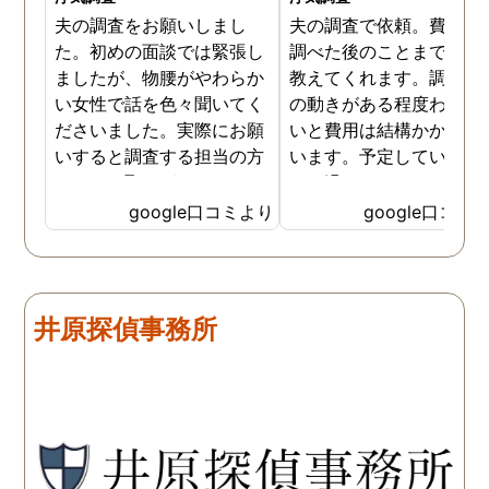
夫の調査をお願いしまし
夫の調査で依頼。費用や
た。初めの面談では緊張し
調べた後のことまで詳し
ましたが、物腰がやわらか
教えてくれます。調査対
い女性で話を色々聞いてく
の動きがある程度わから
ださいました。実際にお願
いと費用は結構かかると
いすると調査する担当の方
います。予定していた時
とのやり取りがメインで、
より過ぎてしまいました
色々不安や心配な事の共有
が、そのまま調査してい
google口コミより
google口コミ
をしてくれました。探偵の
だき、しっかり証拠取れ
方に依頼となると丸投げで
した。あ、もちろん過ぎ
お願いするイメージでした
分は追加料金払いました
が、二人三脚で協力しあい
調査が終わって今後どう
井原探偵事務所
ながら、進めて行った感じ
るかの相談もしっかりし
です。こちらもある程度、
くれるので、次に何をす
時間や場所が絞れると調査
ばいいのかわかる為、悩
がスムーズに進んで良いか
ずに突き進めます。 あり
と思います。思い切ってお
とうございました。
願いして良かったです。 こ