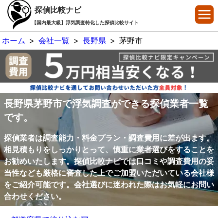
探偵比較ナビ
【国内最大級】浮気調査特化した探偵比較サイト
ホーム
>
会社一覧
>
長野県
>
茅野市
長野県茅野市で浮気調査ができる探偵業者一覧
です。
探偵業者は調査能力・料金プラン・調査費用に差が出ます。
相見積もりをしっかりとって、慎重に業者選びをすることを
お勧めいたします。探偵比較ナビでは口コミや調査費用の妥
当性なども厳格に審査した上でご加盟いただいている会社様
をご紹介可能です。会社選びに迷われた際はお気軽にお問い
合わせください。