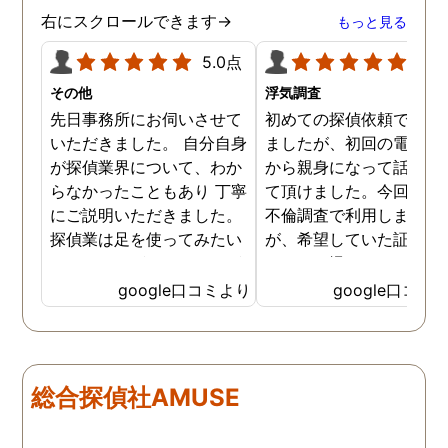
右にスクロールできます→
もっと見る
5.0点
5.0
その他
浮気調査
先日事務所にお伺いさせて
初めての探偵依頼で緊張
いただきました。 自分自身
ましたが、初回の電話相
が探偵業界について、わか
から親身になって話を聞
らなかったこともあり 丁寧
て頂けました。今回、夫
にご説明いただきました。
不倫調査で利用しました
探偵業は足を使ってみたい
が、希望していた証拠を
なイメージがありましたが
っかりと撮ってもらうこ
SNSなどの知識も豊富で、
が出来ました。調査中も
google口コミより
google口コミ
色んな視点から対応されて
動きがある度に細かく報
います。 他の口コミにもあ
してくださり、安心しま
るように、他事務所より料
た。調査当日の夫の動き
金が安く明確で親身になっ
読めない中、柔軟に対応
総合探偵社AMUSE
て対応いただける探偵さん
てくださったこと、本当
です。
感謝しています。 あの日