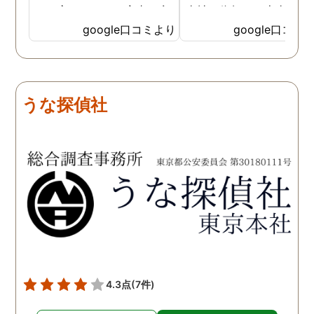
いた方も、とても率直に意
当社に依頼して本当に良
見を言っていただき、また
ったと実感しております
google口コミより
google口コミ
費用面も正直に答えていた
依頼中にはいろいろな相
だき、私の望む結果を得る
も聞いて頂き、救われる
ためには、決して安いとは
が多々ありました。大変
言えないですが、それでも
謝しております。 私と同
うな探偵社
少しでも低く抑えるアドバ
様な状況の方々には是非
イスもいただき、納得して
FUJIリサーチさんへの依
依頼させていただきまし
をお勧め致します。 今後
た。 調査も私の望む結果を
何かありましたらご相談
得るべく、尽力して頂き、
せて頂きたいと思います
密に連絡をいただきなが
ら、丁寧に対応してくださ
いました。 おかげで、とて
も充分な調査結果をいただ
きました。 サポートの方
も、不安で日々辛い気持ち
4.3点
(7件)
で過ごしていた私に親身に
対応して頂いた上に、かな