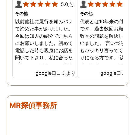
5.0点
5.0
その他
その他
以前他社に尾行を頼みバレ
代表とは10年来の付き合
て諦めた事がありました。
です。過去数回お願いし
今回は知人の紹介でこちら
数々の問題を解決しても
にお願いしました。初めて
いました。 言いづらいこ
電話した時も親身にお話を
もハッキリ言ってくれて
聞いて下さり、私に合った
りになる方です。 調査報
プランで15日位かけて調査
書の写真もいつも驚かさ
してもらいました。 噂通り
てどうやって撮ったのか
google口コミより
google口コミ
調査も細かく、こんな所ま
くと面白い話し聞かせて
でしっかり撮ってくれたん
れますね。 問題がない方
だなと驚きました。 この証
いいんですがまた何かあ
拠で旦那と今後の話しが早
たらお願いします。
MR探偵事務所
く進みそうです。また結果
はご連絡します。 知識豊富
で本当に色々と教えてくだ
さり、よくないことはしっ