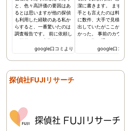
と、色々高評価の要因はあ
潔に書きます。 まず、決
るとは思いますが他の探偵
手とも言えたのは料金。 
も利用した経験のある私か
に数件、大手で見積もり
らすると、一番驚いたのは
出していたがここが一番
調査報告です。 前に依頼し
かった。 事前のカウンセ
た探偵では、定期的にまと
ングの際の通りの価格で
めて報告がくる為なかなか
途中での追加料金なども
google口コミより
google口コミ
実際の現状を把握するのが
く安心してお任せできた
難しかったですが、ここは
由のひとつ。 かと言って
リアルタイムで都度報告が
査が雑ということも一切
来ていました。 担当の人も
く、むしろ期待以上に細
探偵社FUJIリサーチ
丁寧で報告内容もわかりや
く調査・報告してくれた
すかったです。 全国に展開
実際の調査状況をリアル
されているという点も強み
イムで知れるのはかなり
ですね。
い。