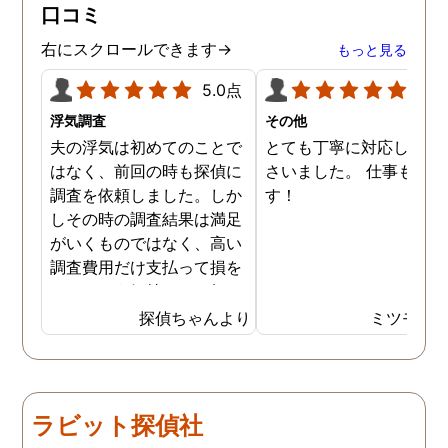
口コミ
右にスクロールできます→
もっと見る
5.0点
5.0
浮気調査
その他
夫の浮気は初めてのことで
とても丁寧に対応してく
はなく、前回の時も探偵に
さいました。 仕事も満足
調査を依頼しました。しか
す！
しその時の調査結果は満足
がいくものではなく、高い
調査費用だけ支払って損を
したという気持ちで一杯で
した。今回また夫の浮気疑
探偵ちゃんより
ミツモア
惑が浮上し、今度こそは探
偵選びにも気を遣いまし
た。今回の探偵は打ち合わ
せの段階から「ここなら安
ラビット探偵社
心して任せられる」と思え