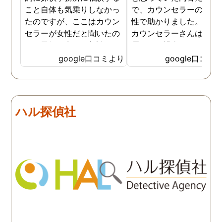
こと自体も気乗りしなかっ
で、カウンセラーの方が
たのですが、ここはカウン
性で助かりました。MR
セラーが女性だと聞いたの
カウンセラーさんはすご
で、勇気を出して相談して
優しくて親身になって話
みることにしました。感極
聞いてくれるので思わず
google口コミより
google口コミ
まって泣いてしまったり、
を流して話してしまいま
感情が表に出すぎてしまう
た。それほど自分がずっ
私にも温かく寄り添ってく
不安だったのを再確認し
ださったので安心して悩み
した、調査料金は決して
ハル探偵社
を話せました。他はどうか
いとは言えませんが、調
わかりませんが、東京駅前
自体がめちゃくちゃ早い
相談室では調査後もメンタ
し、その後のフォローも
ルが不安定になってしまっ
厚いのでこの値段出して
た私のケアをしっかりして
も東京駅前相談室にお願
くださったおかげで、今は
して良かったと思ってい
元気に過ごせています。
す。