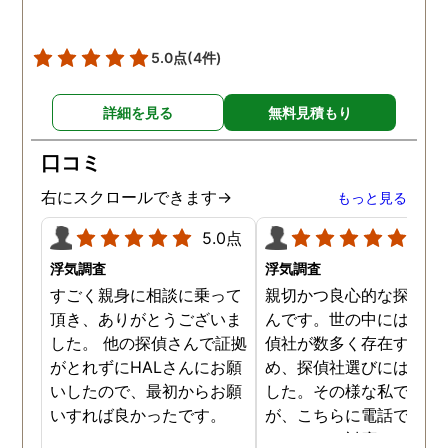
5.0点
(4件)
詳細を見る
無料見積もり
口コミ
右にスクロールできます→
もっと見る
5.0点
5.0
浮気調査
浮気調査
すごく親身に相談に乗って
親切かつ良心的な探偵社
頂き、ありがとうございま
んです。世の中には詐欺
した。 他の探偵さんで証拠
偵社が数多く存在するた
がとれずにHALさんにお願
め、探偵社選びには慎重
いしたので、最初からお願
した。その様な私でした
いすれば良かったです。
が、こちらに電話で相談
たところ、対応された方