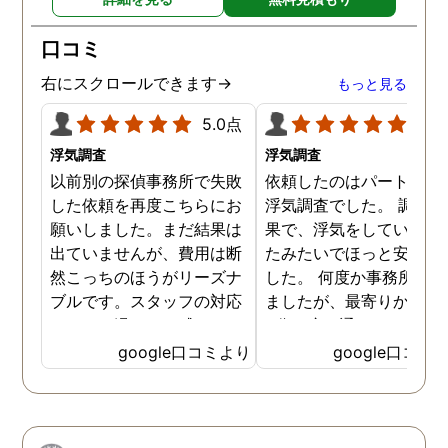
口コミ
右にスクロールできます→
もっと見る
5.0点
5.0
浮気調査
浮気調査
以前別の探偵事務所で失敗
依頼したのはパートナー
した依頼を再度こちらにお
浮気調査でした。 調査の
願いしました。まだ結果は
果で、浮気をしていなか
出ていませんが、費用は断
たみたいでほっと安心し
然こっちのほうがリーズナ
した。 何度か事務所に行
ブルです。スタッフの対応
ましたが、最寄りから徒
なんかも温かみを感じま
3分程度で通いやすかっ
す。はじめからこちらにす
です。
google口コミより
google口コミ
ればよかったです😢 …