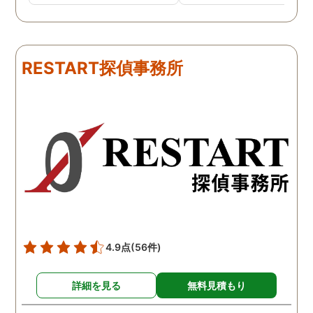
で、難しいかなと思ってい
不倫の証拠集めを依頼し
たのですが、見事に探して
くれました。探偵事務所
下さり、再会する事が出来
さんざん夫の愚痴を言っ
ました。うれしくてお互い
にも関わらず、相談員の
RESTART探偵事務所
に涙の再会でした。 対応し
は嫌な顔一つせず私の話
て下さった方も丁寧で、安
聞いてくれました。それ
心して相談出来ました。 児
ら本題の調査に関しての
玉総合情報事務所さんに依
になり、費用に関しても
頼させていただき本当に良
明な点が全くないほどし
かったです。
かりと説明をしてくれま
た。調査では夫が不倫相
の自宅に頻繁に訪れる様
が明らかにされ、客観的
見ても不倫を疑いようの
い証拠も集めてくれまし
4.9点
(56件)
た。その間に姉は弁護士
務所に関しても調べてく
詳細を見る
無料見積もり
ていて、周りの人たちの
かげで夫と離婚ができそ