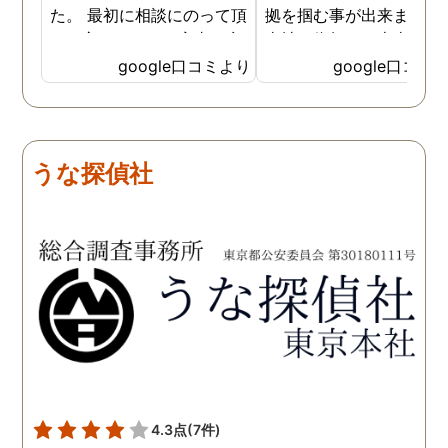
た。 最初に相談にのって頂
拠を掴む事が出来ました
いた方も、とても率直に意
当社に依頼して本当に良
見を言っていただき、また
ったと実感しております
google口コミより
google口コミ
費用面も正直に答えていた
依頼中にはいろいろな相
だき、私の望む結果を得る
も聞いて頂き、救われる
ためには、決して安いとは
が多々ありました。大変
言えないですが、それでも
謝しております。 私と同
うな探偵社
少しでも低く抑えるアドバ
様な状況の方々には是非
イスもいただき、納得して
FUJIリサーチさんへの依
依頼させていただきまし
をお勧め致します。 今後
た。 調査も私の望む結果を
何かありましたらご相談
得るべく、尽力して頂き、
せて頂きたいと思います
密に連絡をいただきなが
ら、丁寧に対応してくださ
いました。 おかげで、とて
も充分な調査結果をいただ
きました。 サポートの方
も、不安で日々辛い気持ち
4.3点
(7件)
で過ごしていた私に親身に