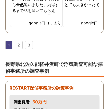
ら全然違いました。納得す
とても大きかったです。
るまで話を聞いてもらえ
て、ここならという思いで
依頼しました。代表さんが
google口コミより
google口コミ
私と一緒に戦ってくれてる
感じがして、心強かったで
す。証拠も無事にとれて、
1
2
3
現在離婚調停中です。弁護
士さんも紹介してもらえて
本当に良かったです。
長野県北佐久郡軽井沢町で浮気調査可能な探
偵事務所の調査事例
RESTART探偵事務所の調査事例
50万円
調査費用: