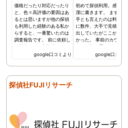
価格だったり対応だったり
初めて探偵利用。感想を
と、色々高評価の要因はあ
潔に書きます。 まず、決
るとは思いますが他の探偵
手とも言えたのは料金。 
も利用した経験のある私か
に数件、大手で見積もり
らすると、一番驚いたのは
出していたがここが一番
調査報告です。 前に依頼し
かった。 事前のカウンセ
た探偵では、定期的にまと
ングの際の通りの価格で
めて報告がくる為なかなか
途中での追加料金なども
google口コミより
google口コミ
実際の現状を把握するのが
く安心してお任せできた
難しかったですが、ここは
由のひとつ。 かと言って
リアルタイムで都度報告が
査が雑ということも一切
来ていました。 担当の人も
く、むしろ期待以上に細
探偵社FUJIリサーチ
丁寧で報告内容もわかりや
く調査・報告してくれた
すかったです。 全国に展開
実際の調査状況をリアル
されているという点も強み
イムで知れるのはかなり
ですね。
い。