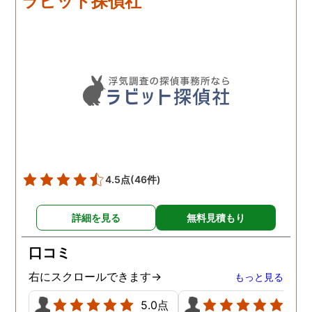
ラビット探偵社
心して任せられる」と思え
るほど丁寧で、実際短い調
査期間の間に動かぬ証拠を
いくつも掴んできてくれま
した。追加の調査費用など
もなく、探偵選びの重要さ
を感じました。
4.5点
(46件)
詳細を見る
無料見積もり
口コミ
右にスクロールできます→
もっと見る
5.0点
5.0