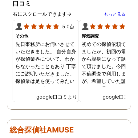
口コミ
です。
右にスクロールできます→
もっと見る
5.0点
5.0
その他
浮気調査
先日事務所にお伺いさせて
初めての探偵依頼で緊張
いただきました。 自分自身
ましたが、初回の電話相
が探偵業界について、わか
から親身になって話を聞
らなかったこともあり 丁寧
て頂けました。今回、夫
にご説明いただきました。
不倫調査で利用しました
探偵業は足を使ってみたい
が、希望していた証拠を
なイメージがありましたが
っかりと撮ってもらうこ
SNSなどの知識も豊富で、
が出来ました。調査中も
google口コミより
google口コミ
色んな視点から対応されて
動きがある度に細かく報
います。 他の口コミにもあ
してくださり、安心しま
るように、他事務所より料
た。調査当日の夫の動き
金が安く明確で親身になっ
読めない中、柔軟に対応
総合探偵社AMUSE
て対応いただける探偵さん
てくださったこと、本当