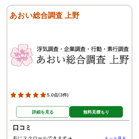
前に進めます。 もう2度と
探偵に頼む事のない人生を
あおい総合調査 上野
歩みますね(笑)
5.0点
(3件)
詳細を見る
無料見積もり
口コミ
右にスクロールできます→
もっと見る