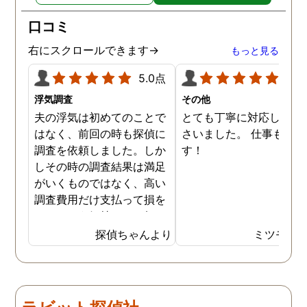
口コミ
右にスクロールできます→
もっと見る
5.0点
5.0
浮気調査
その他
夫の浮気は初めてのことで
とても丁寧に対応してく
はなく、前回の時も探偵に
さいました。 仕事も満足
調査を依頼しました。しか
す！
しその時の調査結果は満足
がいくものではなく、高い
調査費用だけ支払って損を
したという気持ちで一杯で
した。今回また夫の浮気疑
探偵ちゃんより
ミツモア
惑が浮上し、今度こそは探
偵選びにも気を遣いまし
た。今回の探偵は打ち合わ
せの段階から「ここなら安