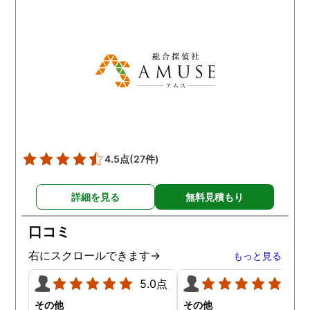
です。
感謝しています。 あの日
気を出して電話して良か
た！と心から思っていま
す。
4.5点
(27件)
詳細を見る
無料見積もり
口コミ
右にスクロールできます→
もっと見る
5.0点
5.0
その他
その他