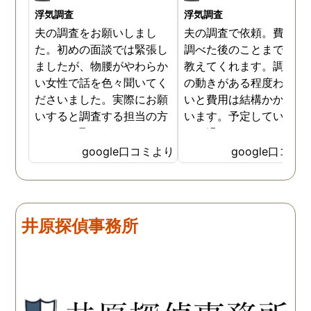
浮気調査
浮気調査
夫の調査をお願いしまし
夫の調査で依頼。費用や
た。初めの面談では緊張し
調べた後のことまで詳し
ましたが、物腰がやわらか
教えてくれます。調査対
い女性で話を色々聞いてく
の動きがある程度わから
ださいました。実際にお願
いと費用は結構かかると
いすると調査する担当の方
います。予定していた時
とのやり取りがメインで、
より過ぎてしまいました
色々不安や心配な事の共有
が、そのまま調査してい
google口コミより
google口コミ
をしてくれました。探偵の
だき、しっかり証拠取れ
方に依頼となると丸投げで
した。あ、もちろん過ぎ
お願いするイメージでした
分は追加料金払いました
が、二人三脚で協力しあい
調査が終わって今後どう
井原探偵事務所
ながら、進めて行った感じ
るかの相談もしっかりし
です。こちらもある程度、
くれるので、次に何をす
時間や場所が絞れると調査
ばいいのかわかる為、悩
がスムーズに進んで良いか
ずに突き進めます。 あり
と思います。思い切ってお
とうございました。