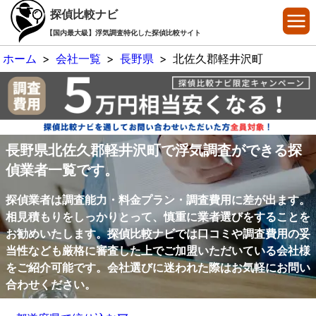
探偵比較ナビ
【国内最大級】浮気調査特化した探偵比較サイト
ホーム
>
会社一覧
>
長野県
>
北佐久郡軽井沢町
長野県北佐久郡軽井沢町で浮気調査ができる探
偵業者一覧です。
探偵業者は調査能力・料金プラン・調査費用に差が出ます。
相見積もりをしっかりとって、慎重に業者選びをすることを
お勧めいたします。探偵比較ナビでは口コミや調査費用の妥
当性なども厳格に審査した上でご加盟いただいている会社様
をご紹介可能です。会社選びに迷われた際はお気軽にお問い
合わせください。