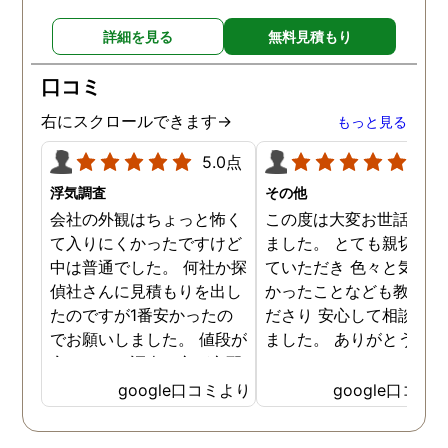
対応して頂いた上に、かな
詳細を見る
無料見積もり
り迅速に弁護士に関するア
ドバイスを頂き繋いで下さ
口コミ
った事、本当に感謝してい
ます。
右にスクロールできます→
もっと見る
5.0点
5.0
浮気調査
その他
会社の外観はちょっと怖く
この度は大変お世話にな
て入りにくかったですけど
ました。 とても親切に接
中は普通でした。 何社か探
ていただき 色々と気付か
偵社さんに見積もりを出し
かったことなども教えて
たのですが1番安かったの
ださり 安心して相談がで
でお願いしました。 値段が
ました。 ありがとうござ
安いので、調査の方が心配
ました。
でしたがしっかり浮気の証
google口コミより
google口コミ
拠を押さえて頂けました。
ありがとう御座いました。