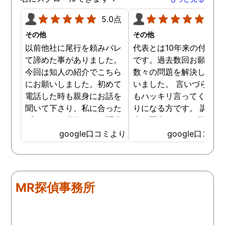
5.0点
5.0
その他
その他
以前他社に尾行を頼みバレ
代表とは10年来の付き合
て諦めた事がありました。
です。過去数回お願いし
今回は知人の紹介でこちら
数々の問題を解決しても
にお願いしました。初めて
いました。 言いづらいこ
電話した時も親身にお話を
もハッキリ言ってくれて
聞いて下さり、私に合った
りになる方です。 調査報
プランで15日位かけて調査
書の写真もいつも驚かさ
してもらいました。 噂通り
てどうやって撮ったのか
google口コミより
google口コミ
調査も細かく、こんな所ま
くと面白い話し聞かせて
でしっかり撮ってくれたん
れますね。 問題がない方
だなと驚きました。 この証
いいんですがまた何かあ
拠で旦那と今後の話しが早
たらお願いします。
MR探偵事務所
く進みそうです。また結果
はご連絡します。 知識豊富
で本当に色々と教えてくだ