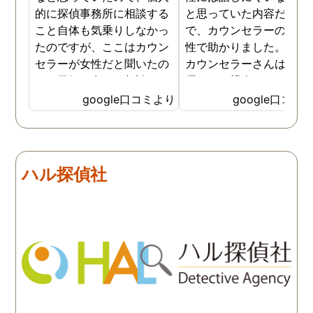
的に探偵事務所に相談する
と思っていた内容だった
こと自体も気乗りしなかっ
で、カウンセラーの方が
たのですが、ここはカウン
性で助かりました。MR
セラーが女性だと聞いたの
カウンセラーさんはすご
で、勇気を出して相談して
優しくて親身になって話
みることにしました。感極
聞いてくれるので思わず
google口コミより
google口コミ
まって泣いてしまったり、
を流して話してしまいま
感情が表に出すぎてしまう
た。それほど自分がずっ
私にも温かく寄り添ってく
不安だったのを再確認し
ださったので安心して悩み
した、調査料金は決して
ハル探偵社
を話せました。他はどうか
いとは言えませんが、調
わかりませんが、東京駅前
自体がめちゃくちゃ早い
相談室では調査後もメンタ
し、その後のフォローも
ルが不安定になってしまっ
厚いのでこの値段出して
た私のケアをしっかりして
も東京駅前相談室にお願
くださったおかげで、今は
して良かったと思ってい
元気に過ごせています。
す。