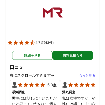
さり、よくないことはしっ
かり注意してくださる方で
した。本当に感謝してま
す。また分からない事があ
りましたらご連絡するかも
しれませんが、よろしくお
願いします。 この度はあり
がとうございました！！
4.7点
(43件)
詳細を見る
無料見積もり
口コミ
右にスクロールできます→
もっと見る
5.0点
5.0
浮気調査
浮気調査
男性には話しにくいことだ
私は女性ですが、やはり
なと思っていたので、個人
性には話しにくいな。。