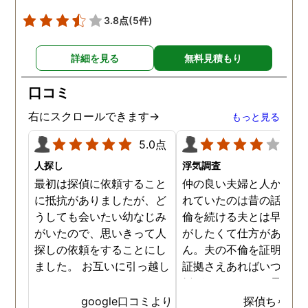
3.8点
(5件)
詳細を見る
無料見積もり
口コミ
右にスクロールできます→
もっと見る
5.0点
4.0
人探し
浮気調査
最初は探偵に依頼すること
仲の良い夫婦と人から言
に抵抗がありましたが、ど
れていたのは昔の話で、
うしても会いたい幼なじみ
倫を続ける夫とは早く離
がいたので、思いきって人
がしたくて仕方がありま
探しの依頼をすることにし
ん。夫の不倫を証明でき
ました。 お互いに引っ越し
証拠さえあればいつでも
していましたし、わかって
婚ができるのにと愚痴を
いる情報も少なかったの
ぼしていると、姉が探偵
google口コミより
探偵ちゃん