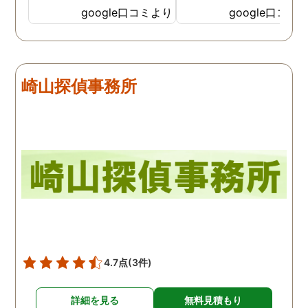
探偵のノウハウまで丁寧
google口コミより
google口コミ
教えて下さったのです。
用できると思い、早速お
話になりました。実際に
は、仕事も丁寧で調査内
崎山探偵事務所
を専門家に提出した際に
は、良い探偵社だと言わ
ました。
4.7点
(3件)
詳細を見る
無料見積もり