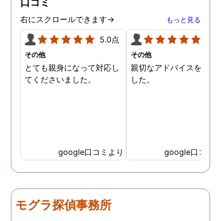
口コミ
ので、クチコミの方書かせ
ていただきます。ありがと
右にスクロールできます→
もっと見る
うございました。
5.0点
5.0
その他
その他
とても親身になって対応し
親切なアドバイスを頂き
てくださいました。
した。
google口コミより
google口コミ
モグラ探偵事務所