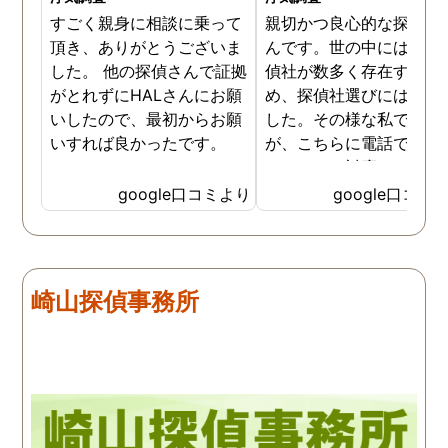
すごく親身に相談に乗って
親切かつ良心的な探偵社
頂き、ありがとうございま
んです。世の中には詐欺
した。 他の探偵さんで証拠
偵社が数多く存在するた
がとれずにHALさんにお願
め、探偵社選びには慎重
いしたので、最初からお願
した。その様な私でした
いすれば良かったです。
が、こちらに電話で相談
たところ、対応された方
探偵のノウハウまで丁寧
google口コミより
google口コミ
教えて下さったのです。
用できると思い、早速お
話になりました。実際に
は、仕事も丁寧で調査内
崎山探偵事務所
を専門家に提出した際に
は、良い探偵社だと言わ
ました。