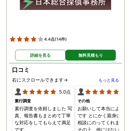
4.4点
(14件)
詳細を見る
無料見積もり
口コミ
右にスクロールできます→
もっと見る
5.0点
5.0
素行調査
その他
素行調査を依頼しました 写
お願いして本当によかっ
真、報告書もまとめて丁寧
です とにかく親身になっ
な対応をしてもらえて満足
相談にのってくれました
です。
その上、他にはないリー