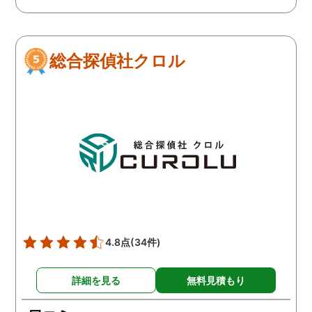
で、再度、調査をお願いさ
せて頂きました。 ある程
度、自分でも行動パターン
総合探偵社クロル
の把握をしていましたが、
現場で動いて頂いている探
偵さんの働きぶりが良く
て、解決に至るまでスムー
ズでした。 とくに、急なお
願いの時に人員を手配して
頂き、ホテルからの証拠を
撮って頂いたのは、ありが
たかったです。 調査が終わ
った後も、Lineや電話で今
後の事についてアドバイス
4.8点
(34件)
を頂いて、とても信頼出来
る探偵事務所さんだと、あ
詳細を見る
無料見積もり
らためて思いました。 事務
所の皆様にお世話になった