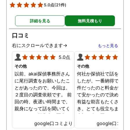
5.0点
(21件)
詳細を見る
無料見積もり
口コミ
右にスクロールできます→
もっと見る
5.0点
5.0
その他
その他
以前、akai探偵事務所さん
何社か探偵社で話を聞き
に尾行調査をお願いしたこ
したが、一番納得できる
とがあったので、今回は、
件だったのと料金が比較
２度目の調査依頼です。 前
て安かったので決めまし
回の時、夜遅い時間まで、
有益な助言もたくさん頂
親身になって話を聞いてく
き、とても役立ちました
れたのと、報告書の写真
大切な人が困っていたら
が、場所が悪かったのに、
番に紹介したいと思える
google口コミより
google口コミ
とても鮮明に写っていたの
偵事務所です