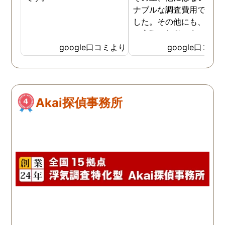
ナブルな調査費用で済み
した。その他にも、相談
ら実際に行動に出て頂い
のが、スゴく早く問題を
google口コミより
google口コミ
決していただき、大変助
りました。 次回も是非お
いしようと思いました。
しろ最初の相談の段階が
Akai探偵事務所
本当に無料なのが、よか
たです。