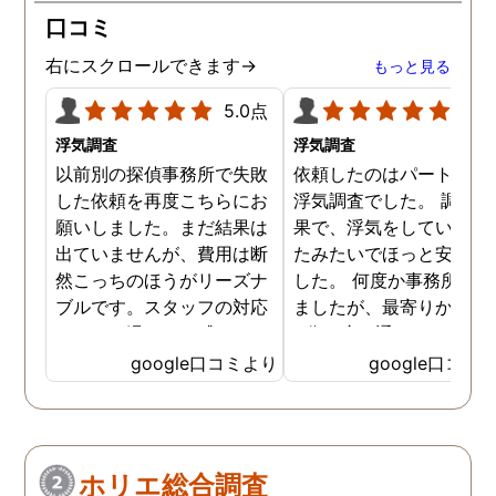
口コミ
右にスクロールできます→
もっと見る
5.0点
5.0
浮気調査
浮気調査
以前別の探偵事務所で失敗
依頼したのはパートナー
した依頼を再度こちらにお
浮気調査でした。 調査の
願いしました。まだ結果は
果で、浮気をしていなか
出ていませんが、費用は断
たみたいでほっと安心し
然こっちのほうがリーズナ
した。 何度か事務所に行
ブルです。スタッフの対応
ましたが、最寄りから徒
なんかも温かみを感じま
3分程度で通いやすかっ
す。はじめからこちらにす
です。
google口コミより
google口コミ
ればよかったです😢 …
ホリエ総合調査