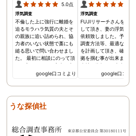
5.0点
5.0
浮気調査
浮気調査
不倫した上に強行に離婚を
FUJIリサーチさんをご紹
迫るモラハラ気質の夫とそ
して頂き、妻の浮気調査
の親族に追い詰められ、協
依頼致しました。予算か
力者のいない状態で藁にも
調査方法等、最適なやり
縋る思いで問い合わせまし
を計画して頂き、確実な
た。 最初に相談にのって頂
拠を掴む事が出来ました
いた方も、とても率直に意
当社に依頼して本当に良
見を言っていただき、また
ったと実感しております
google口コミより
google口コミ
費用面も正直に答えていた
依頼中にはいろいろな相
だき、私の望む結果を得る
も聞いて頂き、救われる
ためには、決して安いとは
が多々ありました。大変
言えないですが、それでも
謝しております。 私と同
うな探偵社
少しでも低く抑えるアドバ
様な状況の方々には是非
イスもいただき、納得して
FUJIリサーチさんへの依
依頼させていただきまし
をお勧め致します。 今後
た。 調査も私の望む結果を
何かありましたらご相談