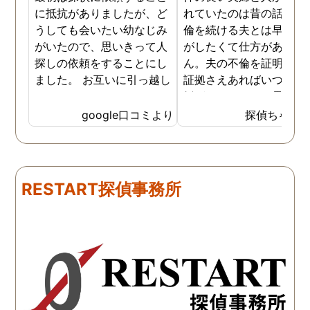
に抵抗がありましたが、ど
れていたのは昔の話で、
うしても会いたい幼なじみ
倫を続ける夫とは早く離
がいたので、思いきって人
がしたくて仕方がありま
探しの依頼をすることにし
ん。夫の不倫を証明でき
ました。 お互いに引っ越し
証拠さえあればいつでも
していましたし、わかって
婚ができるのにと愚痴を
いる情報も少なかったの
ぼしていると、姉が探偵
google口コミより
探偵ちゃん
で、難しいかなと思ってい
不倫の証拠集めを依頼し
たのですが、見事に探して
くれました。探偵事務所
下さり、再会する事が出来
さんざん夫の愚痴を言っ
ました。うれしくてお互い
にも関わらず、相談員の
RESTART探偵事務所
に涙の再会でした。 対応し
は嫌な顔一つせず私の話
て下さった方も丁寧で、安
聞いてくれました。それ
心して相談出来ました。 児
ら本題の調査に関しての
玉総合情報事務所さんに依
になり、費用に関しても
頼させていただき本当に良
明な点が全くないほどし
かったです。
かりと説明をしてくれま
た。調査では夫が不倫相