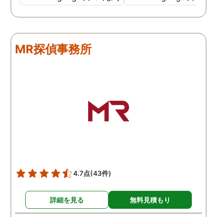
調査も細かく、こんな所ま
くと面白い話し聞かせて
でしっかり撮ってくれたん
れますね。 問題がない方
だなと驚きました。 この証
いいんですがまた何かあ
拠で旦那と今後の話しが早
たらお願いします。
MR探偵事務所
く進みそうです。また結果
はご連絡します。 知識豊富
で本当に色々と教えてくだ
さり、よくないことはしっ
かり注意してくださる方で
した。本当に感謝してま
す。また分からない事があ
りましたらご連絡するかも
しれませんが、よろしくお
願いします。 この度はあり
がとうございました！！
4.7点
(43件)
詳細を見る
無料見積もり