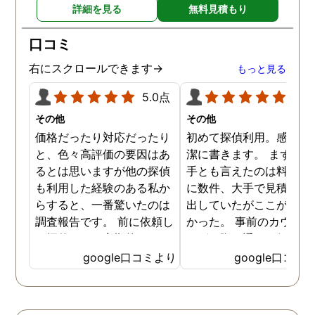
詳細を見る
無料見積もり
口コミ
右にスクロールできます→
もっと見る
5.0点
5.0
その他
その他
価格だったり対応だったり
初めて探偵利用。感想を
と、色々高評価の要因はあ
潔に書きます。 まず、決
るとは思いますが他の探偵
手とも言えたのは料金。 
も利用した経験のある私か
に数件、大手で見積もり
らすると、一番驚いたのは
出していたがここが一番
調査報告です。 前に依頼し
かった。 事前のカウンセ
た探偵では、定期的にまと
ングの際の通りの価格で
めて報告がくる為なかなか
途中での追加料金なども
google口コミより
google口コミ
実際の現状を把握するのが
く安心してお任せできた
難しかったですが、ここは
由のひとつ。 かと言って
リアルタイムで都度報告が
査が雑ということも一切