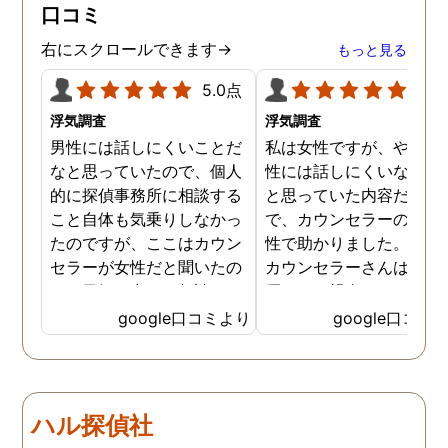
口コミ
右にスクロールできます→
もっと見る
5.0点
5.0
浮気調査
浮気調査
男性には話しにくいことだ
私は女性ですが、やはり
なと思っていたので、個人
性には話しにくいな。。
的に探偵事務所に相談する
と思っていた内容だった
こと自体も気乗りしなかっ
で、カウンセラーの方が
たのですが、ここはカウン
性で助かりました。MR
セラーが女性だと聞いたの
カウンセラーさんはすご
で、勇気を出して相談して
優しくて親身になって話
みることにしました。感極
聞いてくれるので思わず
google口コミより
google口コミ
まって泣いてしまったり、
を流して話してしまいま
感情が表に出すぎてしまう
た。それほど自分がずっ
私にも温かく寄り添ってく
不安だったのを再確認し
ださったので安心して悩み
した、調査料金は決して
ハル探偵社
を話せました。他はどうか
いとは言えませんが、調