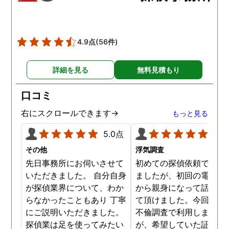
の自宅に頻繁に訪れる様
が明らかにされ、客観的
見ても不倫を疑いようの
い証拠も集めてくれまし
4.9点
(56件)
た。その間に姉は弁護士
務所に関しても調べてく
詳細を見る
無料見積もり
ていて、周りの人たちの
かげで夫と離婚ができそ
口コミ
です。
右にスクロールできます→
もっと見る
5.0点
5.0
その他
浮気調査
先日事務所にお伺いさせて
初めての探偵依頼で緊張
いただきました。 自分自身
ましたが、初回の電話相
が探偵業界について、わか
から親身になって話を聞
らなかったこともあり 丁寧
て頂けました。今回、夫
にご説明いただきました。
不倫調査で利用しました
探偵業は足を使ってみたい
が、希望していた証拠を