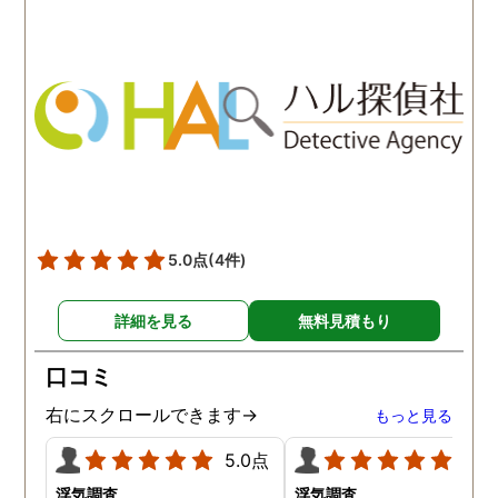
わかりませんが、東京駅前
自体がめちゃくちゃ早い
相談室では調査後もメンタ
し、その後のフォローも
ルが不安定になってしまっ
厚いのでこの値段出して
た私のケアをしっかりして
も東京駅前相談室にお願
くださったおかげで、今は
して良かったと思ってい
元気に過ごせています。
す。
5.0点
(4件)
詳細を見る
無料見積もり
口コミ
右にスクロールできます→
もっと見る
5.0点
5.0
浮気調査
浮気調査