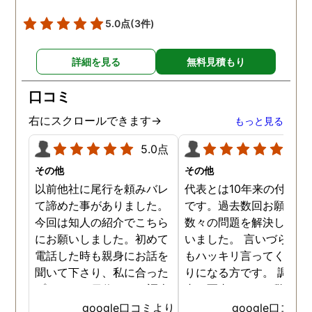
5.0点
(3件)
詳細を見る
無料見積もり
口コミ
右にスクロールできます→
もっと見る
5.0点
5.0
その他
その他
以前他社に尾行を頼みバレ
代表とは10年来の付き合
て諦めた事がありました。
です。過去数回お願いし
今回は知人の紹介でこちら
数々の問題を解決しても
にお願いしました。初めて
いました。 言いづらいこ
電話した時も親身にお話を
もハッキリ言ってくれて
聞いて下さり、私に合った
りになる方です。 調査報
プランで15日位かけて調査
書の写真もいつも驚かさ
してもらいました。 噂通り
てどうやって撮ったのか
google口コミより
google口コミ