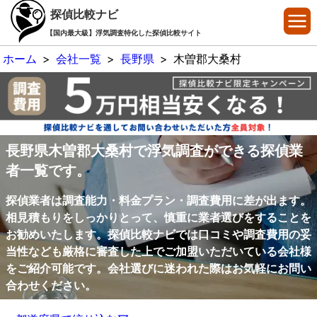
探偵比較ナビ
【国内最大級】浮気調査特化した探偵比較サイト
ホーム
>
会社一覧
>
長野県
>
木曽郡大桑村
長野県木曽郡大桑村で浮気調査ができる探偵業
者一覧です。
探偵業者は調査能力・料金プラン・調査費用に差が出ます。
相見積もりをしっかりとって、慎重に業者選びをすることを
お勧めいたします。探偵比較ナビでは口コミや調査費用の妥
当性なども厳格に審査した上でご加盟いただいている会社様
をご紹介可能です。会社選びに迷われた際はお気軽にお問い
合わせください。