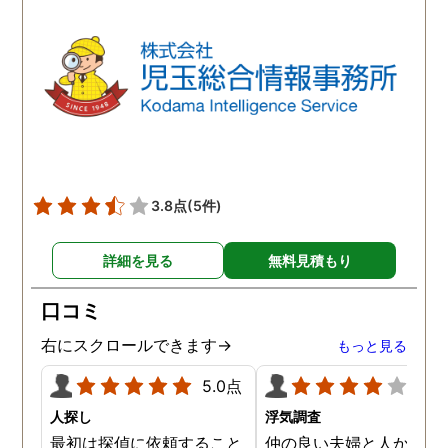
3.8点
(5件)
詳細を見る
無料見積もり
口コミ
右にスクロールできます→
もっと見る
5.0点
4.0
人探し
浮気調査
最初は探偵に依頼すること
仲の良い夫婦と人から言