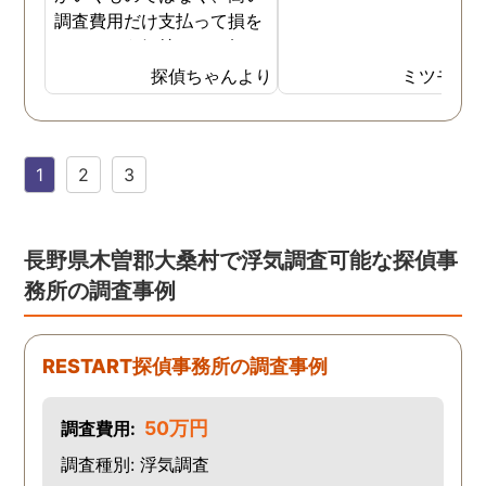
調査費用だけ支払って損を
したという気持ちで一杯で
した。今回また夫の浮気疑
探偵ちゃんより
ミツモア
惑が浮上し、今度こそは探
偵選びにも気を遣いまし
た。今回の探偵は打ち合わ
1
2
3
せの段階から「ここなら安
心して任せられる」と思え
るほど丁寧で、実際短い調
査期間の間に動かぬ証拠を
長野県木曽郡大桑村で浮気調査可能な探偵事
いくつも掴んできてくれま
務所の調査事例
した。追加の調査費用など
もなく、探偵選びの重要さ
を感じました。
RESTART探偵事務所の調査事例
50万円
調査費用:
調査種別: 浮気調査