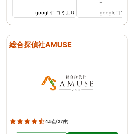
なイメージがありましたが
っかりと撮ってもらうこ
SNSなどの知識も豊富で、
が出来ました。調査中も
google口コミより
google口コミ
色んな視点から対応されて
動きがある度に細かく報
います。 他の口コミにもあ
してくださり、安心しま
るように、他事務所より料
た。調査当日の夫の動き
金が安く明確で親身になっ
読めない中、柔軟に対応
総合探偵社AMUSE
て対応いただける探偵さん
てくださったこと、本当
です。
感謝しています。 あの日
気を出して電話して良か
た！と心から思っていま
す。
4.5点
(27件)