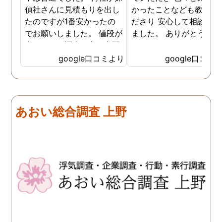
偵社さんに見積もりを出し
かったことなども教えて
たのですが1番安かったの
ださり 安心して相談がで
でお願いしました。 値段が
ました。 ありがとうござ
安いので、調査の方が心配
ました。
でしたがしっかり浮気の証
google口コミより
google口コミ
拠を押さえて頂けました。
ありがとう御座いました。
前に進めます。 もう2度と
探偵に頼む事のない人生を
あおい総合調査 上野
歩みますね(笑)