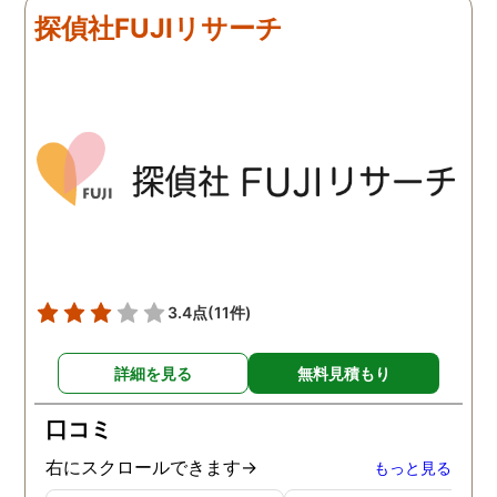
来ていました。 担当の人も
く、むしろ期待以上に細
探偵社FUJIリサーチ
丁寧で報告内容もわかりや
く調査・報告してくれた
すかったです。 全国に展開
実際の調査状況をリアル
されているという点も強み
イムで知れるのはかなり
ですね。
い。
3.4点
(11件)
詳細を見る
無料見積もり
口コミ
右にスクロールできます→
もっと見る