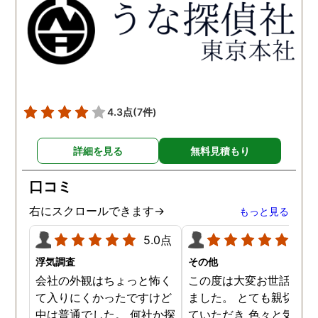
得るべく、尽力して頂き、
せて頂きたいと思います
密に連絡をいただきなが
ら、丁寧に対応してくださ
いました。 おかげで、とて
も充分な調査結果をいただ
きました。 サポートの方
も、不安で日々辛い気持ち
4.3点
(7件)
で過ごしていた私に親身に
対応して頂いた上に、かな
詳細を見る
無料見積もり
り迅速に弁護士に関するア
ドバイスを頂き繋いで下さ
口コミ
った事、本当に感謝してい
ます。
右にスクロールできます→
もっと見る
5.0点
5.0
浮気調査
その他
会社の外観はちょっと怖く
この度は大変お世話にな
て入りにくかったですけど
ました。 とても親切に接
中は普通でした。 何社か探
ていただき 色々と気付か