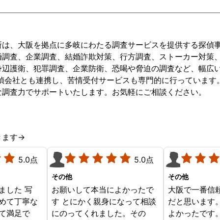
所は、大阪を拠点に多岐にわたる調査サービスを提供する探偵
婚調査、企業調査、結婚詐欺対策、行方調査、ストーカー対策、
身辺護衛、犯罪調査、企業防衛、恐喝や脅迫の調査など、幅広
探偵会社とも連携し、苦情受付サービスも専門的に行っています
な調査力でサポートいたします。お気軽にご相談ください。
きます→
5.0点
5.0点
その他
その他
ました 写
お願いして本当によかったで
大阪で一番信
めて丁寧な
す とにかく親身になって相談
だと思います
て満足で
にのってくれました。その
よかったです