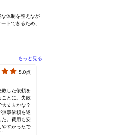
能な体制を整えなが
タートできるため、
もっと見る
5.0点
失敗した依頼を
ることに。失敗
で大丈夫かな？
が無事依頼を遂
した。費用も安
しやすかったで
世話になりまし