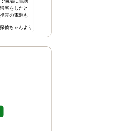
用で職場に電話
で帰宅をしたと
。携帯の電源も
態で、どこにい
探偵ちゃんより
わかりませんで
め黙って下を向
に、一人で熱く
たいだなと思っ
た。自分で追及
いと思い、探偵
してもらう事に
自分でやるより
話が進みすぐに
した。一人で悩
ったので、心強
ドバイスにも感
。