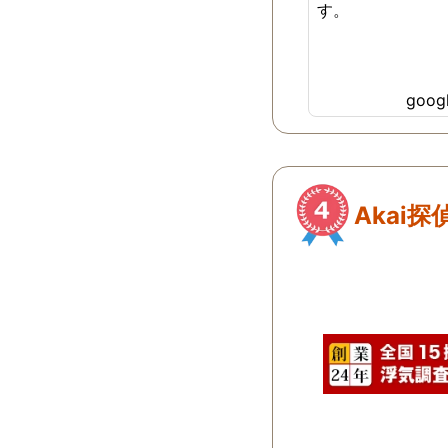
す。
goo
Akai