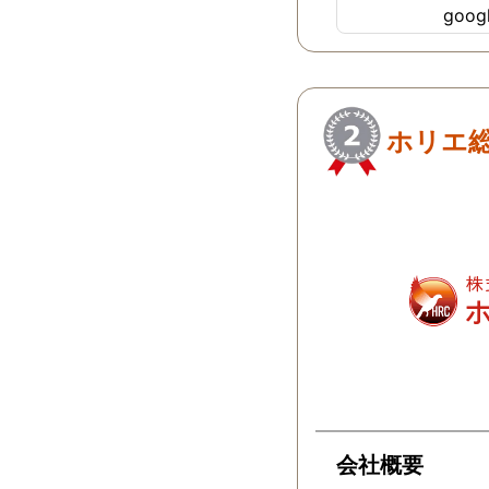
goo
ちらにすればよか
…
ホリエ
会社概要