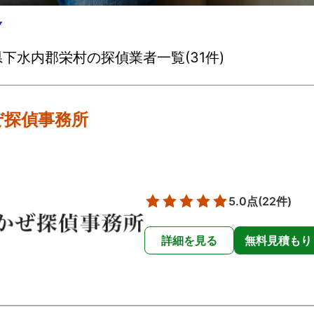
▽
下水内郡栄村の探偵業者一覧(31件)
ぜ探偵事務所
5.0点
(22件)
詳細を見る
無料見積もり