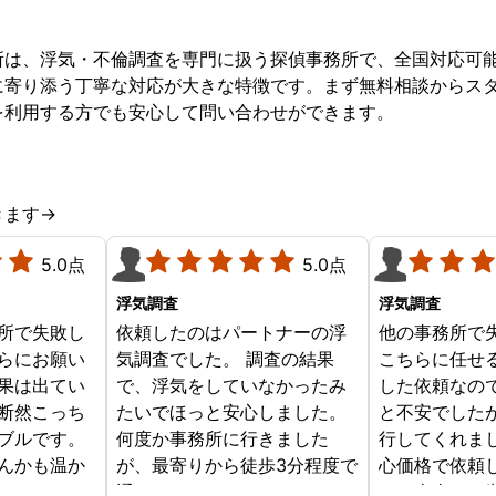
所は、浮気・不倫調査を専門に扱う探偵事務所で、全国対応可
に寄り添う丁寧な対応が大きな特徴です。まず無料相談からス
を利用する方でも安心して問い合わせができます。
きます→
5.0点
5.0点
浮気調査
浮気調査
所で失敗し
依頼したのはパートナーの浮
他の事務所で
らにお願い
気調査でした。 調査の結果
こちらに任せ
果は出てい
で、浮気をしていなかったみ
した依頼なの
断然こっち
たいでほっと安心しました。
と不安でした
ブルです。
何度か事務所に行きました
行してくれま
んかも温か
が、最寄りから徒歩3分程度で
心価格で依頼
じめからこ
通いやすかったです。
す。本当にお