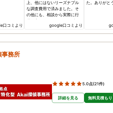
上、他にはないリーズナブル
た。ありがと
な調査費用で済みました。そ
の他にも、相談から実際に行
動に出て頂いたのが、スゴく
gle口コミより
google口コミより
g
早く問題を解決していただ
き、大変助かりました。 次回
も是非お願いしようと思いま
した。何しろ最初の相談の段
階が、本当に無料なのが、よ
探偵事務所
かったです。
5.0点
(21件)
詳細を見る
無料見積もり