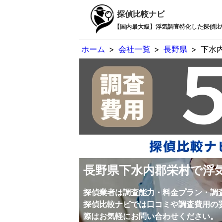
探偵比較ナビ
【国内最大級】浮気調査特化した探偵比
ホーム
>
会社一覧
>
長野県
>
下水
長野県下水内郡栄村で浮
探偵業者は調査能力・料金プラン・調
探偵比較ナビでは口コミや調査費用の
際はお気軽にお問い合わせください。