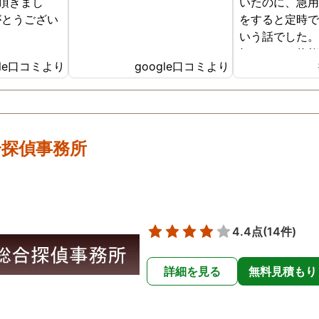
頂きまし
いたのに、急
がとうござい
をすると定時
いう話でした
切れている状
gle口コミより
google口コミより
るのかも全く
した。問い詰
いている旦那
なってバカみ
てしまいまし
合探偵事務所
するのは難し
で浮気を調査
決めました。
もスムーズに
動いてくれま
4.4点
(14件)
んできた事だ
くこの先のア
詳細を見る
無料見積もり
謝しています