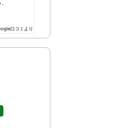
う。
oogle口コミより