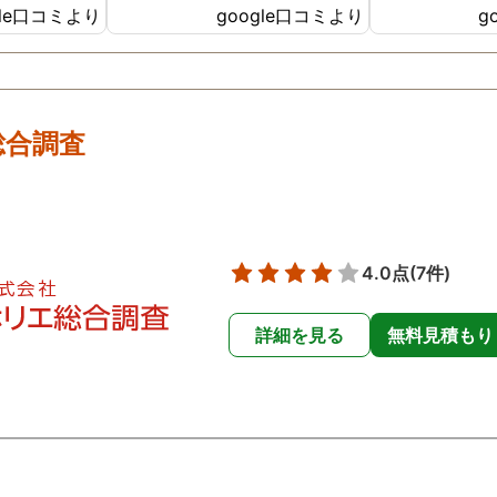
gle口コミより
google口コミより
g
ったです😢
た。
総合調査
4.0点
(7件)
詳細を見る
無料見積もり