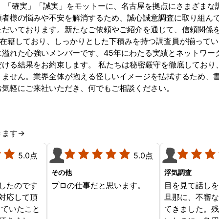
速」「確実」「誠実」をモットーに、名古屋を拠点にさまざまな
頼者様の悩みや不安を解消するため、誠心誠意調査に取り組ん
ただいております。新たなご依頼やご紹介を通じて、信頼関係
多数在籍しており、しっかりとした下積みを持つ調査員が揃って
に溢れた心強いメンバーです。45年にわたる実績とネットワー
だける結果をお約束します。 私たちは秘密厳守を徹底しており
りません。業界全体が抱える怪しいイメージを払拭するため、
お気軽にご来社いただき、何でもご相談ください。
きます→
5.0点
5.0点
その他
浮気調査
したのです
プロの仕事だと思います。
目を見て話し
対応して頂
旦那に、不審
していたこと
てきました。