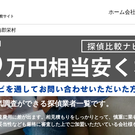
ホーム
会
較サイト
内郡栄村
気調査ができる探偵業者一覧です。
査費用に差が出ます。相見積もりをしっかりとって、慎重に業
妥当性なども厳格に審査した上でご加盟いただいている会社様