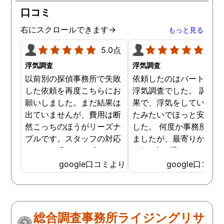
口コミ
右にスクロールできます→
もっと見る
5.0点
5.0
浮気調査
浮気調査
以前別の探偵事務所で失敗
依頼したのはパートナー
した依頼を再度こちらにお
浮気調査でした。 調査の
願いしました。まだ結果は
果で、浮気をしていなか
出ていませんが、費用は断
たみたいでほっと安心し
然こっちのほうがリーズナ
した。 何度か事務所に行
ブルです。スタッフの対応
ましたが、最寄りから徒
なんかも温かみを感じま
3分程度で通いやすかっ
す。はじめからこちらにす
です。
google口コミより
google口コミ
ればよかったです😢 …
総合調査事務所ライジングリサ