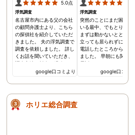
5.0点
5.0
浮気調査
浮気調査
名古屋市内にある父の会社
突然のことにまだ困惑し
の顧問弁護士より、こちら
いる最中、でもとりあえ
の探偵社を紹介していただ
まずは動かないとと居て
きました。 夫の浮気調査で
立っても居られずに早朝
調査を依頼しました。 詳し
電話したところから始ま
くお話を聞いていただき、
ました。 早朝にも関わら
調査方法や料金も明確で、
電話口でもしっかり対応
少し安心した気持ちになり
ていただき、その後契約
google口コミより
google口コミ
ました。 こちらにご依頼す
せていただきお世話にな
る前に、数社に問い合わせ
ました。 契約の際もじっ
しましたが、曖昧な回答ば
り話を聞いて相談に乗っ
かりで具体的な料金など、
くださり、無理に勧誘し
ホリエ総合調査
お電話では説明はなかった
きたりなども一切ありま
です。 今回の浮気調査は証
んでした。 そして料金に
拠が取れるまでに1か月以
しても分かりやすく最初
上、調査期間がかかると説
説明してくださったおか