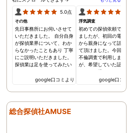
5.0点
5.0
その他
浮気調査
先日事務所にお伺いさせて
初めての探偵依頼で緊張
いただきました。 自分自身
ましたが、初回の電話相
が探偵業界について、わか
から親身になって話を聞
らなかったこともあり 丁寧
て頂けました。今回、夫
にご説明いただきました。
不倫調査で利用しました
探偵業は足を使ってみたい
が、希望していた証拠を
なイメージがありましたが
っかりと撮ってもらうこ
SNSなどの知識も豊富で、
が出来ました。調査中も
google口コミより
google口コミ
色んな視点から対応されて
動きがある度に細かく報
います。 他の口コミにもあ
してくださり、安心しま
るように、他事務所より料
た。調査当日の夫の動き
金が安く明確で親身になっ
読めない中、柔軟に対応
総合探偵社AMUSE
て対応いただける探偵さん
てくださったこと、本当
です。
感謝しています。 あの日
気を出して電話して良か