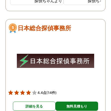
探偵ちゃんより
探偵ちゃん
間365日にわたり電話で無
るのはいつものことでし
料相談を受け付けていたの
が、家出した時は。いつ
で良かったです。女性専用
よりも激しい口論をした
ダイヤルもあり、安心でき
しく、自分も仕事をして
日本総合探偵事務所
ました。 成功報酬制だった
るので、その場にはいま
ので、お金のことも心配せ
んでしたが父親が家出し
ずに頼めてほっとしまし
と聞かされました。出て
た。公安委員会に届出をし
くのはいつものことだっ
ているだけあって、良心的
ので気にしてはいません
な金額で調査をしてもらえ
したが5日ほど帰ってこ
たため感謝しています。
い状態が続いたので知り
いの探偵に依頼したとこ
別の女性の家にいたとの
告で、その後、父親と母
は離婚しました。
4.4点
(14件)
詳細を見る
無料見積もり