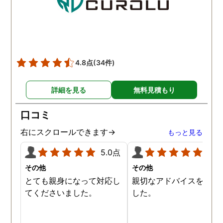
頂き、ホテルからの証拠を
撮って頂いたのは、ありが
たかったです。 調査が終わ
った後も、Lineや電話で今
後の事についてアドバイス
4.8点
(34件)
を頂いて、とても信頼出来
る探偵事務所さんだと、あ
詳細を見る
無料見積もり
らためて思いました。 事務
所の皆様にお世話になった
口コミ
ので、クチコミの方書かせ
ていただきます。ありがと
右にスクロールできます→
もっと見る
うございました。
5.0点
5.0
その他
その他
とても親身になって対応し
親切なアドバイスを頂き
てくださいました。
した。