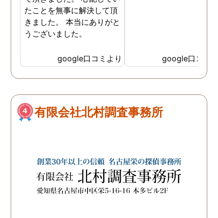
いっぱいの自分を奮い立
たことを無事に解決して頂
せることができました。 
きました。 本当にありがと
当なアドバイスでなく、
うございました。
頼者のことを考えて時に
厳しいことでもしっかり
google口コミより
google口コミ
ってくれるところや、で
いつも親身に相談に乗っ
くださってこちらのこと
よく考えてくださってい
のが伝わる対応に探偵の
有限会社北村調査事務所
方々の人柄が表れていて
当に感謝の気持ちでいっ
いです。 お陰様でしっか
証拠が取れたので、ここ
らはまた相談に乗ってい
だきながらになってしま
そうですが、問題解決す
ために(どんな形の解決に
なるかはまだ不明ですが