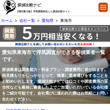
探偵比較ナビ
【国内最大級】浮気調査特化した探偵比較サイト
ホーム
>
会社一覧
>
愛知県
>
東海市
愛知県東海市で浮気調査ができる探偵業者一覧
です。
探偵業者は調査能力・料金プラン・調査費用に差が出ます。
相見積もりをしっかりとって、慎重に業者選びをすることを
お勧めいたします。探偵比較ナビでは口コミや調査費用の妥
当性なども厳格に審査した上でご加盟いただいている会社様
をご紹介可能です。会社選びに迷われた際はお気軽にお問い
合わせください。