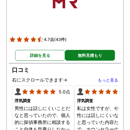
した。本当に感謝してま
す。また分からない事があ
りましたらご連絡するかも
しれませんが、よろしくお
願いします。 この度はあり
がとうございました！！
4.7点
(43件)
詳細を見る
無料見積もり
口コミ
右にスクロールできます→
もっと見る
5.0点
5.0
浮気調査
浮気調査
男性には話しにくいことだ
私は女性ですが、やはり
なと思っていたので、個人
性には話しにくいな。。
的に探偵事務所に相談する
と思っていた内容だった
こと自体も気乗りしなかっ
で、カウンセラーの方が