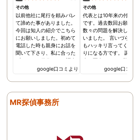
その他
その他
以前他社に尾行を頼みバレ
代表とは10年来の付き合
て諦めた事がありました。
です。過去数回お願いし
今回は知人の紹介でこちら
数々の問題を解決しても
にお願いしました。初めて
いました。 言いづらいこ
電話した時も親身にお話を
もハッキリ言ってくれて
聞いて下さり、私に合った
りになる方です。 調査報
プランで15日位かけて調査
書の写真もいつも驚かさ
してもらいました。 噂通り
てどうやって撮ったのか
google口コミより
google口コミ
調査も細かく、こんな所ま
くと面白い話し聞かせて
でしっかり撮ってくれたん
れますね。 問題がない方
だなと驚きました。 この証
いいんですがまた何かあ
拠で旦那と今後の話しが早
たらお願いします。
MR探偵事務所
く進みそうです。また結果
はご連絡します。 知識豊富
で本当に色々と教えてくだ
さり、よくないことはしっ
かり注意してくださる方で