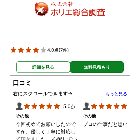
明を受けましたが、説明通
で不安なく契約できまし
り日数はかかりましたが、
た。 契約後もこちらの想
具体的な不貞の証拠が取れ
を遥かに上回るスピーデ
ました。 弁護士事務所が紹
ーさで動き始めてくださ
介することはあるなと内心
り、しっかり誠実に真摯
思いました。 父にも感謝で
向き合って調査してくだ
す。 探偵社で悩まされてい
っているのが伝わってく
4.0点
(7件)
る方は、こちらをお勧めい
仕事ぶりで終始驚きでし
たします。
た。 一般的な探偵を雇っ
詳細を見る
無料見積もり
かかる費用の相場を他で
いたよりも随分と価格も
口コミ
えられただけではなく、
拠の映像もとても鮮明で
右にスクロールできます→
もっと見る
っかり証拠を獲得するこ
ができ、とてもありがた
5.0点
5.0
ったです。 その後のフォ
その他
その他
ーも含めですが、相談さ
今回初めてお願いしたので
プロの仕事だと思います
ていただくと親身に相談
すが、優しく丁寧に対応し
乗っていただけて、不安
て頂きました。 心配してい