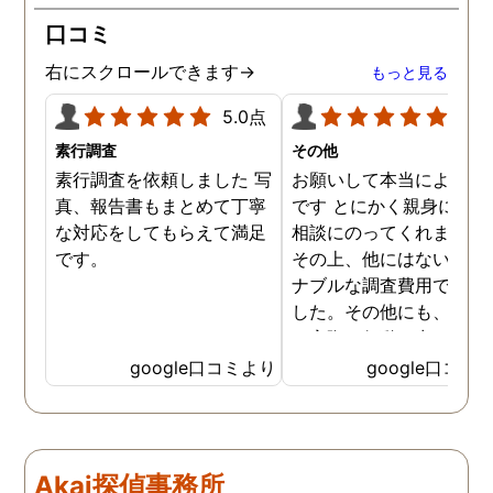
口コミ
右にスクロールできます→
もっと見る
5.0点
5.0
素行調査
その他
素行調査を依頼しました 写
お願いして本当によかっ
真、報告書もまとめて丁寧
です とにかく親身になっ
な対応をしてもらえて満足
相談にのってくれました
です。
その上、他にはないリー
ナブルな調査費用で済み
した。その他にも、相談
ら実際に行動に出て頂い
のが、スゴく早く問題を
google口コミより
google口コミ
決していただき、大変助
りました。 次回も是非お
いしようと思いました。
しろ最初の相談の段階が
Akai探偵事務所