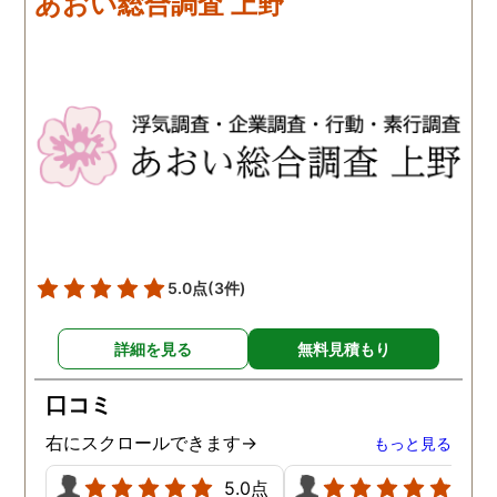
あおい総合調査 上野
歩みますね(笑)
5.0点
(3件)
詳細を見る
無料見積もり
口コミ
右にスクロールできます→
もっと見る
5.0点
5.0