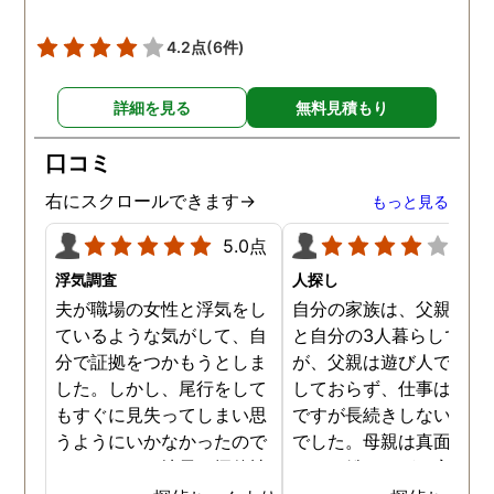
😅)頑張っていきたいと
います。 探偵事務所迷っ
4.2点
(6件)
いる方いらしたらとても
すすめです！
詳細を見る
無料見積もり
口コミ
右にスクロールできます→
もっと見る
5.0点
4.0
浮気調査
人探し
夫が職場の女性と浮気をし
自分の家族は、父親と母
ているような気がして、自
と自分の3人暮らしでし
分で証拠をつかもうとしま
が、父親は遊び人で仕事
した。しかし、尾行をして
しておらず、仕事はする
もすぐに見失ってしまい思
ですが長続きしないタイ
うようにいかなかったので
でした。母親は真面目で
す。それで、地元の探偵社
ートで働きながら家事も
に依頼をしました。 24時
なす良い母親です。口論