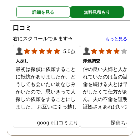
詳細を見る
無料見積もり
口コミ
右にスクロールできます→
もっと見る
5.0点
4.0
人探し
浮気調査
最初は探偵に依頼すること
仲の良い夫婦と人から言
に抵抗がありましたが、ど
れていたのは昔の話で、
うしても会いたい幼なじみ
倫を続ける夫とは早く離
がいたので、思いきって人
がしたくて仕方がありま
探しの依頼をすることにし
ん。夫の不倫を証明でき
ました。 お互いに引っ越し
証拠さえあればいつでも
していましたし、わかって
婚ができるのにと愚痴を
いる情報も少なかったの
ぼしていると、姉が探偵
google口コミより
探偵ちゃん
で、難しいかなと思ってい
不倫の証拠集めを依頼し
たのですが、見事に探して
くれました。探偵事務所