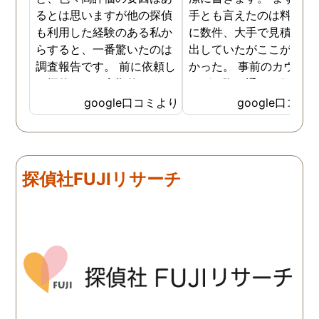
るとは思いますが他の探偵
手とも言えたのは料金。 
も利用した経験のある私か
に数件、大手で見積もり
らすると、一番驚いたのは
出していたがここが一番
調査報告です。 前に依頼し
かった。 事前のカウンセ
た探偵では、定期的にまと
ングの際の通りの価格で
めて報告がくる為なかなか
途中での追加料金なども
google口コミより
google口コミ
実際の現状を把握するのが
く安心してお任せできた
難しかったですが、ここは
由のひとつ。 かと言って
リアルタイムで都度報告が
査が雑ということも一切
来ていました。 担当の人も
く、むしろ期待以上に細
探偵社FUJIリサーチ
丁寧で報告内容もわかりや
く調査・報告してくれた
すかったです。 全国に展開
実際の調査状況をリアル
されているという点も強み
イムで知れるのはかなり
ですね。
い。