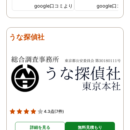
見を言っていただき、また
ったと実感しております
google口コミより
google口コミ
費用面も正直に答えていた
依頼中にはいろいろな相
だき、私の望む結果を得る
も聞いて頂き、救われる
ためには、決して安いとは
が多々ありました。大変
言えないですが、それでも
謝しております。 私と同
うな探偵社
少しでも低く抑えるアドバ
様な状況の方々には是非
イスもいただき、納得して
FUJIリサーチさんへの依
依頼させていただきまし
をお勧め致します。 今後
た。 調査も私の望む結果を
何かありましたらご相談
得るべく、尽力して頂き、
せて頂きたいと思います
密に連絡をいただきなが
ら、丁寧に対応してくださ
いました。 おかげで、とて
も充分な調査結果をいただ
きました。 サポートの方
も、不安で日々辛い気持ち
4.3点
(7件)
で過ごしていた私に親身に
対応して頂いた上に、かな
詳細を見る
無料見積もり