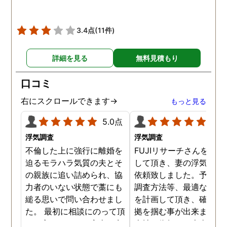
3.4点
(11件)
詳細を見る
無料見積もり
口コミ
右にスクロールできます→
もっと見る
5.0点
5.0
浮気調査
浮気調査
不倫した上に強行に離婚を
FUJIリサーチさんをご紹
迫るモラハラ気質の夫とそ
して頂き、妻の浮気調査
の親族に追い詰められ、協
依頼致しました。予算か
力者のいない状態で藁にも
調査方法等、最適なやり
縋る思いで問い合わせまし
を計画して頂き、確実な
た。 最初に相談にのって頂
拠を掴む事が出来ました
いた方も、とても率直に意
当社に依頼して本当に良