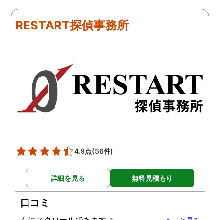
下さり、再会する事が出来
さんざん夫の愚痴を言っ
ました。うれしくてお互い
にも関わらず、相談員の
RESTART探偵事務所
に涙の再会でした。 対応し
は嫌な顔一つせず私の話
て下さった方も丁寧で、安
聞いてくれました。それ
心して相談出来ました。 児
ら本題の調査に関しての
玉総合情報事務所さんに依
になり、費用に関しても
頼させていただき本当に良
明な点が全くないほどし
かったです。
かりと説明をしてくれま
た。調査では夫が不倫相
の自宅に頻繁に訪れる様
が明らかにされ、客観的
見ても不倫を疑いようの
い証拠も集めてくれまし
4.9点
(56件)
た。その間に姉は弁護士
務所に関しても調べてく
詳細を見る
無料見積もり
ていて、周りの人たちの
かげで夫と離婚ができそ
口コミ
です。
右にスクロールできます→
もっと見る