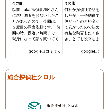
その他
その他
以前、akai探偵事務所さん
何社か探偵社で話を聞き
に尾行調査をお願いしたこ
したが、一番納得できる
とがあったので、今回は、
件だったのと料金が比較
２度目の調査依頼です。 前
て安かったので決めまし
回の時、夜遅い時間まで、
有益な助言もたくさん頂
親身になって話を聞いてく
き、とても役立ちました
れたのと、報告書の写真
大切な人が困っていたら
が、場所が悪かったのに、
番に紹介したいと思える
google口コミより
google口コミ
とても鮮明に写っていたの
偵事務所です
で、再度、調査をお願いさ
せて頂きました。 ある程
度、自分でも行動パターン
総合探偵社クロル
の把握をしていましたが、
現場で動いて頂いている探
偵さんの働きぶりが良く
て、解決に至るまでスムー
ズでした。 とくに、急なお
願いの時に人員を手配して