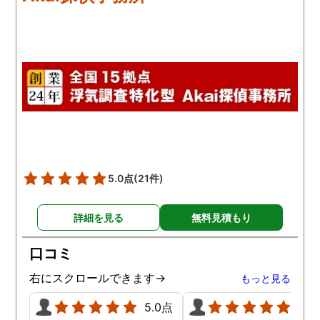
本当に無料なのが、よか
たです。
5.0点
(21件)
詳細を見る
無料見積もり
口コミ
右にスクロールできます→
もっと見る
5.0点
5.0