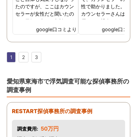
たのですが、ここはカウン
性で助かりました。MR
セラーが女性だと聞いたの
カウンセラーさんはすご
で、勇気を出して相談して
優しくて親身になって話
みることにしました。感極
聞いてくれるので思わず
google口コミより
google口コミ
まって泣いてしまったり、
を流して話してしまいま
感情が表に出すぎてしまう
た。それほど自分がずっ
私にも温かく寄り添ってく
不安だったのを再確認し
1
2
3
ださったので安心して悩み
した、調査料金は決して
を話せました。他はどうか
いとは言えませんが、調
わかりませんが、東京駅前
自体がめちゃくちゃ早い
相談室では調査後もメンタ
し、その後のフォローも
愛知県東海市で浮気調査可能な探偵事務所の
ルが不安定になってしまっ
厚いのでこの値段出して
調査事例
た私のケアをしっかりして
も東京駅前相談室にお願
くださったおかげで、今は
して良かったと思ってい
元気に過ごせています。
す。
RESTART探偵事務所の調査事例
50万円
調査費用: