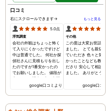
り迅速に弁護士に関するア
ドバイスを頂き繋いで下さ
口コミ
った事、本当に感謝してい
ます。
右にスクロールできます→
もっと見る
5.0点
5.0
浮気調査
その他
会社の外観はちょっと怖く
この度は大変お世話にな
て入りにくかったですけど
ました。 とても親切に接
中は普通でした。 何社か探
ていただき 色々と気付か
偵社さんに見積もりを出し
かったことなども教えて
たのですが1番安かったの
ださり 安心して相談がで
でお願いしました。 値段が
ました。 ありがとうござ
安いので、調査の方が心配
ました。
でしたがしっかり浮気の証
google口コミより
google口コミ
拠を押さえて頂けました。
ありがとう御座いました。
前に進めます。 もう2度と
探偵に頼む事のない人生を