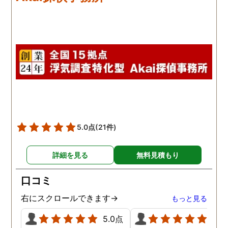
本当に無料なのが、よか
たです。
5.0点
(21件)
詳細を見る
無料見積もり
口コミ
右にスクロールできます→
もっと見る
5.0点
5.0