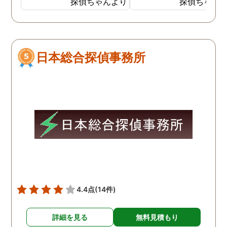
探偵ちゃんより
探偵ちゃん
間365日にわたり電話で無
るのはいつものことでし
料相談を受け付けていたの
が、家出した時は。いつ
で良かったです。女性専用
よりも激しい口論をした
ダイヤルもあり、安心でき
しく、自分も仕事をして
日本総合探偵事務所
ました。 成功報酬制だった
るので、その場にはいま
ので、お金のことも心配せ
んでしたが父親が家出し
ずに頼めてほっとしまし
と聞かされました。出て
た。公安委員会に届出をし
くのはいつものことだっ
ているだけあって、良心的
ので気にしてはいません
な金額で調査をしてもらえ
したが5日ほど帰ってこ
たため感謝しています。
い状態が続いたので知り
いの探偵に依頼したとこ
別の女性の家にいたとの
告で、その後、父親と母
は離婚しました。
4.4点
(14件)
詳細を見る
無料見積もり