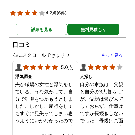
😅)頑張っていきたいと
います。 探偵事務所迷っ
4.2点
(6件)
いる方いらしたらとても
すすめです！
詳細を見る
無料見積もり
口コミ
右にスクロールできます→
もっと見る
5.0点
4.0
浮気調査
人探し
夫が職場の女性と浮気をし
自分の家族は、父親と母
ているような気がして、自
と自分の3人暮らしでし
分で証拠をつかもうとしま
が、父親は遊び人で仕事
した。しかし、尾行をして
しておらず、仕事はする
もすぐに見失ってしまい思
ですが長続きしないタイ
うようにいかなかったので
でした。母親は真面目で
す。それで、地元の探偵社
ートで働きながら家事も
に依頼をしました。 24時
なす良い母親です。口論