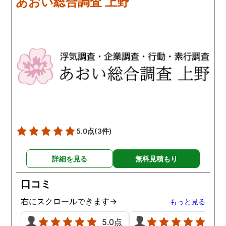
あおい総合調査 上野
歩みますね(笑)
5.0点
(3件)
詳細を見る
無料見積もり
口コミ
右にスクロールできます→
もっと見る
5.0点
5.0