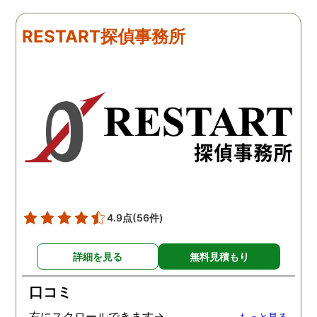
下さり、再会する事が出来
さんざん夫の愚痴を言っ
ました。うれしくてお互い
にも関わらず、相談員の
RESTART探偵事務所
に涙の再会でした。 対応し
は嫌な顔一つせず私の話
て下さった方も丁寧で、安
聞いてくれました。それ
心して相談出来ました。 児
ら本題の調査に関しての
玉総合情報事務所さんに依
になり、費用に関しても
頼させていただき本当に良
明な点が全くないほどし
かったです。
かりと説明をしてくれま
た。調査では夫が不倫相
の自宅に頻繁に訪れる様
が明らかにされ、客観的
見ても不倫を疑いようの
い証拠も集めてくれまし
4.9点
(56件)
た。その間に姉は弁護士
務所に関しても調べてく
詳細を見る
無料見積もり
ていて、周りの人たちの
かげで夫と離婚ができそ
口コミ
です。
右にスクロールできます→
もっと見る