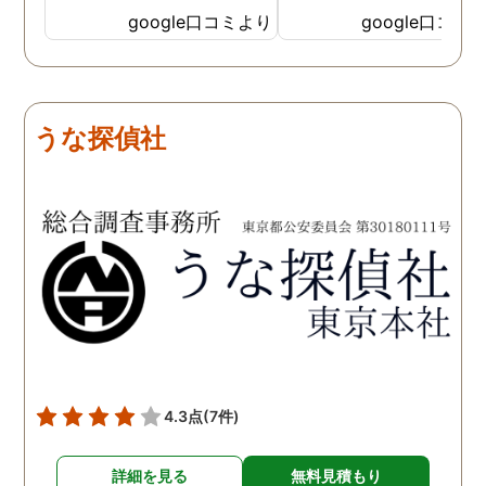
見を言っていただき、また
ったと実感しております
google口コミより
google口コミ
費用面も正直に答えていた
依頼中にはいろいろな相
だき、私の望む結果を得る
も聞いて頂き、救われる
ためには、決して安いとは
が多々ありました。大変
言えないですが、それでも
謝しております。 私と同
うな探偵社
少しでも低く抑えるアドバ
様な状況の方々には是非
イスもいただき、納得して
FUJIリサーチさんへの依
依頼させていただきまし
をお勧め致します。 今後
た。 調査も私の望む結果を
何かありましたらご相談
得るべく、尽力して頂き、
せて頂きたいと思います
密に連絡をいただきなが
ら、丁寧に対応してくださ
いました。 おかげで、とて
も充分な調査結果をいただ
きました。 サポートの方
も、不安で日々辛い気持ち
4.3点
(7件)
で過ごしていた私に親身に
対応して頂いた上に、かな
詳細を見る
無料見積もり