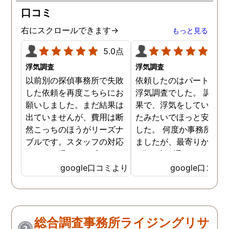
口コミ
右にスクロールできます→
もっと見る
5.0点
5.0
浮気調査
浮気調査
以前別の探偵事務所で失敗
依頼したのはパートナー
した依頼を再度こちらにお
浮気調査でした。 調査の
願いしました。まだ結果は
果で、浮気をしていなか
出ていませんが、費用は断
たみたいでほっと安心し
然こっちのほうがリーズナ
した。 何度か事務所に行
ブルです。スタッフの対応
ましたが、最寄りから徒
なんかも温かみを感じま
3分程度で通いやすかっ
す。はじめからこちらにす
です。
google口コミより
google口コミ
ればよかったです😢 …
総合調査事務所ライジングリサ