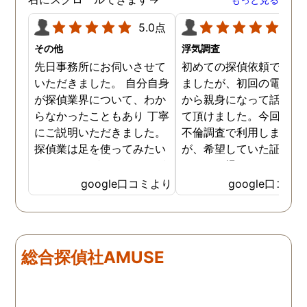
5.0点
5.0
その他
浮気調査
先日事務所にお伺いさせて
初めての探偵依頼で緊張
いただきました。 自分自身
ましたが、初回の電話相
が探偵業界について、わか
から親身になって話を聞
らなかったこともあり 丁寧
て頂けました。今回、夫
にご説明いただきました。
不倫調査で利用しました
探偵業は足を使ってみたい
が、希望していた証拠を
なイメージがありましたが
っかりと撮ってもらうこ
SNSなどの知識も豊富で、
が出来ました。調査中も
google口コミより
google口コミ
色んな視点から対応されて
動きがある度に細かく報
います。 他の口コミにもあ
してくださり、安心しま
るように、他事務所より料
た。調査当日の夫の動き
金が安く明確で親身になっ
読めない中、柔軟に対応
総合探偵社AMUSE
て対応いただける探偵さん
てくださったこと、本当
です。
感謝しています。 あの日
気を出して電話して良か