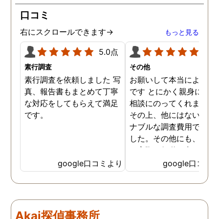
口コミ
右にスクロールできます→
もっと見る
5.0点
5.0
素行調査
その他
素行調査を依頼しました 写
お願いして本当によかっ
真、報告書もまとめて丁寧
です とにかく親身になっ
な対応をしてもらえて満足
相談にのってくれました
です。
その上、他にはないリー
ナブルな調査費用で済み
した。その他にも、相談
ら実際に行動に出て頂い
のが、スゴく早く問題を
google口コミより
google口コミ
決していただき、大変助
りました。 次回も是非お
いしようと思いました。
しろ最初の相談の段階が
Akai探偵事務所