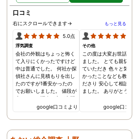
り迅速に弁護士に関するア
ドバイスを頂き繋いで下さ
口コミ
った事、本当に感謝してい
ます。
右にスクロールできます→
もっと見る
5.0点
5.0
浮気調査
その他
会社の外観はちょっと怖く
この度は大変お世話にな
て入りにくかったですけど
ました。 とても親切に接
中は普通でした。 何社か探
ていただき 色々と気付か
偵社さんに見積もりを出し
かったことなども教えて
たのですが1番安かったの
ださり 安心して相談がで
でお願いしました。 値段が
ました。 ありがとうござ
安いので、調査の方が心配
ました。
でしたがしっかり浮気の証
google口コミより
google口コミ
拠を押さえて頂けました。
ありがとう御座いました。
前に進めます。 もう2度と
探偵に頼む事のない人生を