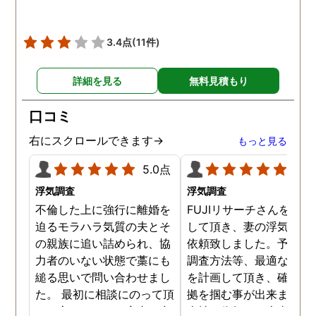
3.4点
(11件)
詳細を見る
無料見積もり
口コミ
右にスクロールできます→
もっと見る
5.0点
5.0
浮気調査
浮気調査
不倫した上に強行に離婚を
FUJIリサーチさんをご紹
迫るモラハラ気質の夫とそ
して頂き、妻の浮気調査
の親族に追い詰められ、協
依頼致しました。予算か
力者のいない状態で藁にも
調査方法等、最適なやり
縋る思いで問い合わせまし
を計画して頂き、確実な
た。 最初に相談にのって頂
拠を掴む事が出来ました
いた方も、とても率直に意
当社に依頼して本当に良