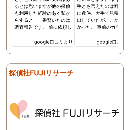
るとは思いますが他の探偵
手とも言えたのは料金。 
も利用した経験のある私か
に数件、大手で見積もり
らすると、一番驚いたのは
出していたがここが一番
調査報告です。 前に依頼し
かった。 事前のカウンセ
た探偵では、定期的にまと
ングの際の通りの価格で
めて報告がくる為なかなか
途中での追加料金なども
google口コミより
google口コミ
実際の現状を把握するのが
く安心してお任せできた
難しかったですが、ここは
由のひとつ。 かと言って
リアルタイムで都度報告が
査が雑ということも一切
来ていました。 担当の人も
く、むしろ期待以上に細
探偵社FUJIリサーチ
丁寧で報告内容もわかりや
く調査・報告してくれた
すかったです。 全国に展開
実際の調査状況をリアル
されているという点も強み
イムで知れるのはかなり
ですね。
い。