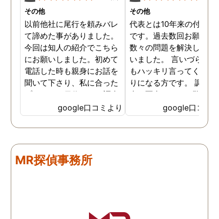
その他
その他
以前他社に尾行を頼みバレ
代表とは10年来の付き合
て諦めた事がありました。
です。過去数回お願いし
今回は知人の紹介でこちら
数々の問題を解決しても
にお願いしました。初めて
いました。 言いづらいこ
電話した時も親身にお話を
もハッキリ言ってくれて
聞いて下さり、私に合った
りになる方です。 調査報
プランで15日位かけて調査
書の写真もいつも驚かさ
してもらいました。 噂通り
てどうやって撮ったのか
google口コミより
google口コミ
調査も細かく、こんな所ま
くと面白い話し聞かせて
でしっかり撮ってくれたん
れますね。 問題がない方
だなと驚きました。 この証
いいんですがまた何かあ
拠で旦那と今後の話しが早
たらお願いします。
MR探偵事務所
く進みそうです。また結果
はご連絡します。 知識豊富
で本当に色々と教えてくだ
さり、よくないことはしっ
かり注意してくださる方で