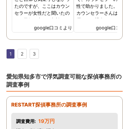
たのですが、ここはカウン
性で助かりました。MR
セラーが女性だと聞いたの
カウンセラーさんはすご
で、勇気を出して相談して
優しくて親身になって話
みることにしました。感極
聞いてくれるので思わず
google口コミより
google口コミ
まって泣いてしまったり、
を流して話してしまいま
感情が表に出すぎてしまう
た。それほど自分がずっ
私にも温かく寄り添ってく
不安だったのを再確認し
1
2
3
ださったので安心して悩み
した、調査料金は決して
を話せました。他はどうか
いとは言えませんが、調
わかりませんが、東京駅前
自体がめちゃくちゃ早い
相談室では調査後もメンタ
し、その後のフォローも
愛知県知多市で浮気調査可能な探偵事務所の
ルが不安定になってしまっ
厚いのでこの値段出して
調査事例
た私のケアをしっかりして
も東京駅前相談室にお願
くださったおかげで、今は
して良かったと思ってい
元気に過ごせています。
す。
RESTART探偵事務所の調査事例
19万円
調査費用: