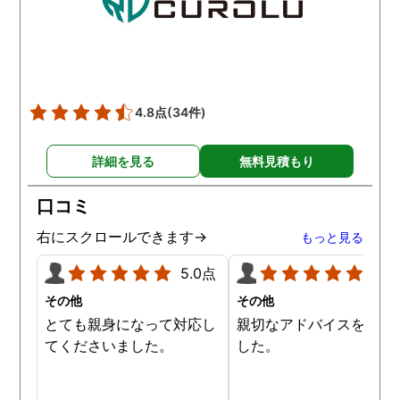
頂き、ホテルからの証拠を
撮って頂いたのは、ありが
たかったです。 調査が終わ
った後も、Lineや電話で今
後の事についてアドバイス
4.8点
(34件)
を頂いて、とても信頼出来
る探偵事務所さんだと、あ
詳細を見る
無料見積もり
らためて思いました。 事務
所の皆様にお世話になった
口コミ
ので、クチコミの方書かせ
ていただきます。ありがと
右にスクロールできます→
もっと見る
うございました。
5.0点
5.0
その他
その他
とても親身になって対応し
親切なアドバイスを頂き
てくださいました。
した。