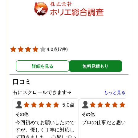
明を受けましたが、説明通
で不安なく契約できまし
り日数はかかりましたが、
た。 契約後もこちらの想
具体的な不貞の証拠が取れ
を遥かに上回るスピーデ
ました。 弁護士事務所が紹
ーさで動き始めてくださ
介することはあるなと内心
り、しっかり誠実に真摯
思いました。 父にも感謝で
向き合って調査してくだ
す。 探偵社で悩まされてい
っているのが伝わってく
4.0点
(7件)
る方は、こちらをお勧めい
仕事ぶりで終始驚きでし
たします。
た。 一般的な探偵を雇っ
詳細を見る
無料見積もり
かかる費用の相場を他で
いたよりも随分と価格も
口コミ
えられただけではなく、
拠の映像もとても鮮明で
右にスクロールできます→
もっと見る
っかり証拠を獲得するこ
ができ、とてもありがた
5.0点
5.0
ったです。 その後のフォ
その他
その他
ーも含めですが、相談さ
今回初めてお願いしたので
プロの仕事だと思います
ていただくと親身に相談
すが、優しく丁寧に対応し
乗っていただけて、不安
て頂きました。 心配してい