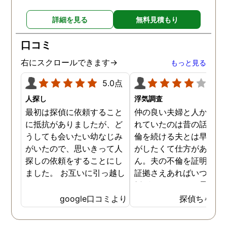
詳細を見る
無料見積もり
口コミ
右にスクロールできます→
もっと見る
5.0点
4.0
人探し
浮気調査
最初は探偵に依頼すること
仲の良い夫婦と人から言
に抵抗がありましたが、ど
れていたのは昔の話で、
うしても会いたい幼なじみ
倫を続ける夫とは早く離
がいたので、思いきって人
がしたくて仕方がありま
探しの依頼をすることにし
ん。夫の不倫を証明でき
ました。 お互いに引っ越し
証拠さえあればいつでも
していましたし、わかって
婚ができるのにと愚痴を
いる情報も少なかったの
ぼしていると、姉が探偵
google口コミより
探偵ちゃん
で、難しいかなと思ってい
不倫の証拠集めを依頼し
たのですが、見事に探して
くれました。探偵事務所