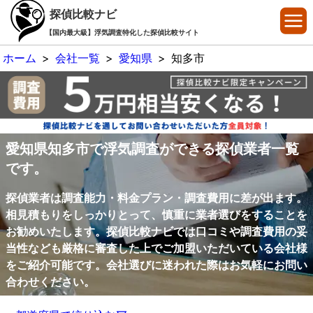
探偵比較ナビ
【国内最大級】浮気調査特化した探偵比較サイト
ホーム
>
会社一覧
>
愛知県
>
知多市
愛知県知多市で浮気調査ができる探偵業者一覧
です。
探偵業者は調査能力・料金プラン・調査費用に差が出ます。
相見積もりをしっかりとって、慎重に業者選びをすることを
お勧めいたします。探偵比較ナビでは口コミや調査費用の妥
当性なども厳格に審査した上でご加盟いただいている会社様
をご紹介可能です。会社選びに迷われた際はお気軽にお問い
合わせください。