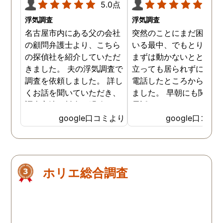
5.0点
5.0
浮気調査
浮気調査
名古屋市内にある父の会社
突然のことにまだ困惑し
の顧問弁護士より、こちら
いる最中、でもとりあえ
の探偵社を紹介していただ
まずは動かないとと居て
きました。 夫の浮気調査で
立っても居られずに早朝
調査を依頼しました。 詳し
電話したところから始ま
くお話を聞いていただき、
ました。 早朝にも関わら
調査方法や料金も明確で、
電話口でもしっかり対応
少し安心した気持ちになり
ていただき、その後契約
google口コミより
google口コミ
ました。 こちらにご依頼す
せていただきお世話にな
る前に、数社に問い合わせ
ました。 契約の際もじっ
しましたが、曖昧な回答ば
り話を聞いて相談に乗っ
かりで具体的な料金など、
くださり、無理に勧誘し
ホリエ総合調査
お電話では説明はなかった
きたりなども一切ありま
です。 今回の浮気調査は証
んでした。 そして料金に
拠が取れるまでに1か月以
しても分かりやすく最初
上、調査期間がかかると説
説明してくださったおか