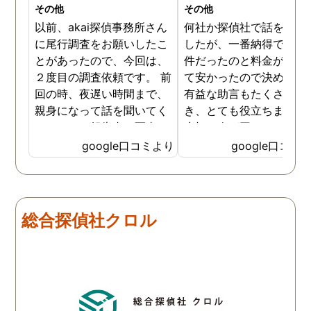
その他
その他
以前、akai探偵事務所さん
何社か探偵社で話を聞き
に尾行調査をお願いしたこ
したが、一番納得できる
とがあったので、今回は、
件だったのと料金が比較
２度目の調査依頼です。 前
て安かったので決めまし
回の時、夜遅い時間まで、
有益な助言もたくさん頂
親身になって話を聞いてく
き、とても役立ちました
れたのと、報告書の写真
大切な人が困っていたら
が、場所が悪かったのに、
番に紹介したいと思える
google口コミより
google口コミ
とても鮮明に写っていたの
偵事務所です
で、再度、調査をお願いさ
せて頂きました。 ある程
度、自分でも行動パターン
総合探偵社クロル
の把握をしていましたが、
現場で動いて頂いている探
偵さんの働きぶりが良く
て、解決に至るまでスムー
ズでした。 とくに、急なお
願いの時に人員を手配して