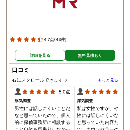
した。本当に感謝してま
す。また分からない事があ
りましたらご連絡するかも
しれませんが、よろしくお
願いします。 この度はあり
がとうございました！！
4.7点
(43件)
詳細を見る
無料見積もり
口コミ
右にスクロールできます→
もっと見る
5.0点
5.0
浮気調査
浮気調査
男性には話しにくいことだ
私は女性ですが、やはり
なと思っていたので、個人
性には話しにくいな。。
的に探偵事務所に相談する
と思っていた内容だった
こと自体も気乗りしなかっ
で、カウンセラーの方が