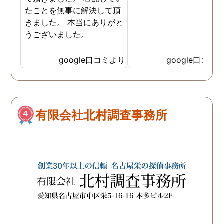
いっぱいの自分を奮い立
たことを無事に解決して頂
せることができました。 
きました。 本当にありがと
当なアドバイスでなく、
うございました。
頼者のことを考えて時に
厳しいことでもしっかり
google口コミより
google口コミ
ってくれるところや、で
いつも親身に相談に乗っ
くださってこちらのこと
よく考えてくださってい
のが伝わる対応に探偵の
有限会社北村調査事務所
方々の人柄が表れていて
当に感謝の気持ちでいっ
いです。 お陰様でしっか
証拠が取れたので、ここ
らはまた相談に乗ってい
だきながらになってしま
そうですが、問題解決す
ために(どんな形の解決に
なるかはまだ不明ですが