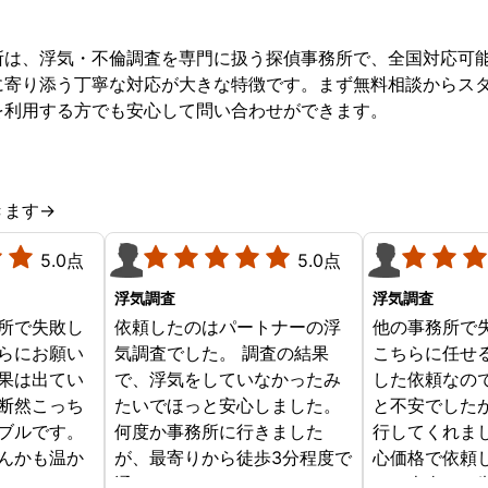
所は、浮気・不倫調査を専門に扱う探偵事務所で、全国対応可
に寄り添う丁寧な対応が大きな特徴です。まず無料相談からス
を利用する方でも安心して問い合わせができます。
きます→
5.0点
5.0点
浮気調査
浮気調査
所で失敗し
依頼したのはパートナーの浮
他の事務所で
らにお願い
気調査でした。 調査の結果
こちらに任せ
果は出てい
で、浮気をしていなかったみ
した依頼なの
断然こっち
たいでほっと安心しました。
と不安でした
ブルです。
何度か事務所に行きました
行してくれま
んかも温か
が、最寄りから徒歩3分程度で
心価格で依頼
じめからこ
通いやすかったです。
す。本当にお