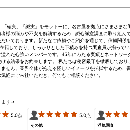
た。 一般的な探偵を雇ってか
さんがとても
かる費用の相場を他で聞いた
り最後まで安
よりも随分と価格も抑えられ
ると思います
ただけではなく、証拠の映像
どこにすれば
速」「確実」「誠実」をモットーに、名古屋を拠点にさまざまな
もとても鮮明でしっかり証拠
る方がいれば
頼者様の悩みや不安を解消するため、誠心誠意調査に取り組ん
を獲得することができ、とて
すすめしたい
ただいております。新たなご依頼やご紹介を通じて、信頼関係
もありがたかったです。 その
多数在籍しており、しっかりとした下積みを持つ調査員が揃って
後のフォローも含めですが、
に溢れた心強いメンバーです。45年にわたる実績とネットワー
相談させていただくと親身に
だける結果をお約束します。 私たちは秘密厳守を徹底しており
相談に乗っていただけて、不
りません。業界全体が抱える怪しいイメージを払拭するため、
安でいっぱいの自分を奮い立
お気軽にご来社いただき、何でもご相談ください。
たせることができました。 適
当なアドバイスでなく、依頼
者のことを考えて時には厳し
いことでもしっかり言ってく
きます→
れるところや、でもいつも親
身に相談に乗ってくださって
5.0点
5.0点
こちらのことをよく考えてく
その他
浮気調査
ださっているのが伝わる対応