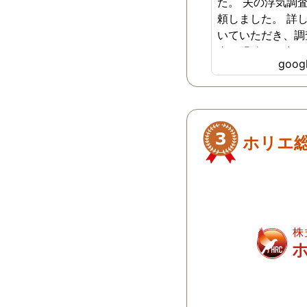
た。 夫の浮気調
頼しました。 詳
いていただき、調
金も明確で、少し
goo
持ちになりました
ご依頼する前に、
合わせしましたが
答ばかりで具体的
ど、お電話では説
ホリエ
たです。 今回の
拠が取れるまでに
調査期間がかかる
けましたが、説明
かかりましたが、
貞の証拠が取れま
士事務所が紹介す
るなと内心思いま
も感謝です。 探
れている方は、こ