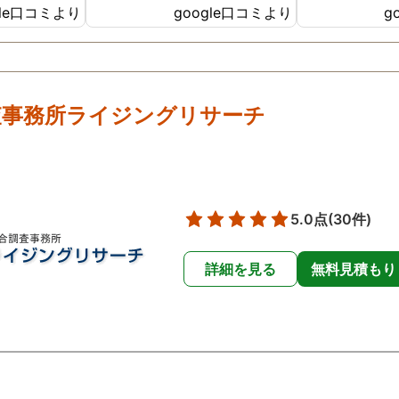
gle口コミより
google口コミより
g
ったです😢
た。
査事務所ライジングリサーチ
5.0点
(30件)
詳細を見る
無料見積もり