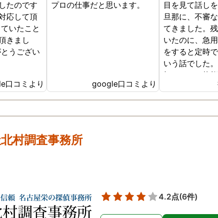
したのです
プロの仕事だと思います。
目を見て話し
に探偵の方々の人柄が表れて
対応して頂
旦那に、不審
いて本当に感謝の気持ちでい
していたこと
てきました。
っぱいです。 お陰様でしっか
頂きまし
いたのに、急
り証拠が取れたので、ここか
がとうござい
をすると定時
らはまた相談に乗っていただ
いう話でした
きながらになってしまいそう
切れている状
ですが、問題解決するために
gle口コミより
google口コミより
るのかも全く
(どんな形の解決になるかはま
した。問い詰
だ不明ですが😅)頑張っていき
いている旦那
たいと思います。 探偵事務所
なってバカみ
迷っている方いらしたらとて
てしまいまし
社北村調査事務所
もおすすめです！
するのは難し
で浮気を調査
決めました。
もスムーズに
動いてくれま
4.2点
(6件)
んできた事だ
くこの先のア