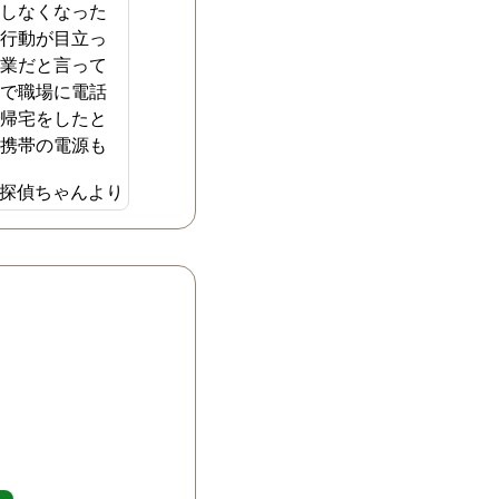
をしなくなった
な行動が目立っ
残業だと言って
用で職場に電話
で帰宅をしたと
。携帯の電源も
態で、どこにい
探偵ちゃんより
わかりませんで
め黙って下を向
に、一人で熱く
たいだなと思っ
た。自分で追及
いと思い、探偵
してもらう事に
自分でやるより
話が進みすぐに
した。一人で悩
ったので、心強
ドバイスにも感