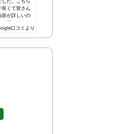
でした。こちら
が良くて皆さん
内容が詳しいの
らを選びまし
oogle口コミより
安でしたがとて
からの進め方や
してくれてすぐ
。料金も他の所
したが）より全
ルだと思いま
ちんと揃いまし
探偵事務所の良
ってお金を払っ
はありません。
ローもしっかり
。証拠が揃った
きちんと教えて
は、今この段階
、スタッフの皆