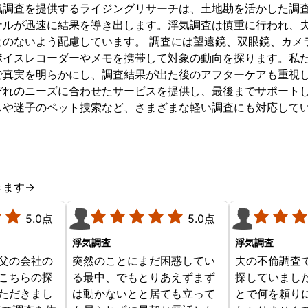
気調査を提供するライジングリサーチは、土地勘を活かした調
ナルが迅速に結果を導き出します。浮気調査は慎重に行われ、
とのないよう配慮しています。 調査には望遠鏡、双眼鏡、カメ
ボイスレコーダーやメモを携帯して対象の動向を探ります。私
で真実を明らかにし、調査結果が出た後のアフターケアも重視
ぞれのニーズに合わせたサービスを提供し、最後までサポートし
しや迷子のペット捜索など、さまざまな軽い調査にも対応して
きます→
5.0点
5.0点
浮気調査
浮気調査
父の会社の
突然のことにまだ困惑してい
夫の不倫調査
こちらの探
る最中、でもとりあえずまず
探していまし
ただきまし
は動かないとと居ても立って
とで何を頼り