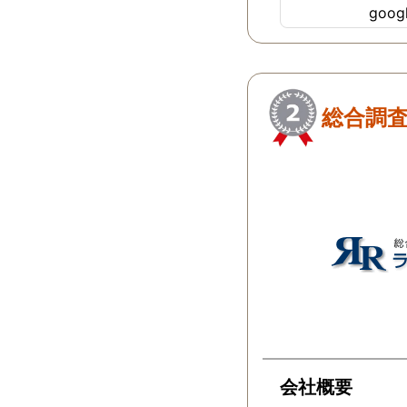
goo
ちらにすればよか
…
総合調
会社概要