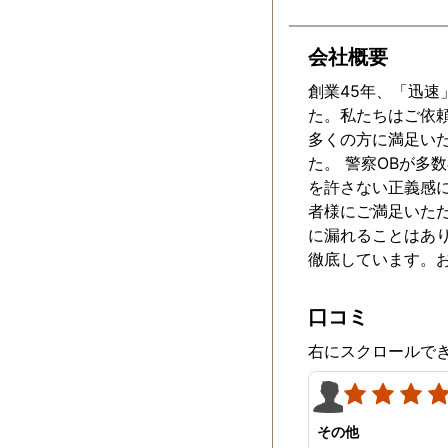
めいたします。
会社概要
創業45年、「迅
た。私たちはご依
多くの方に満足い
た。 警察OBが
を許さない正義感
者様にご満足いた
に漏れることはあ
徹底しています。
口コミ
右にスクロールで
その他