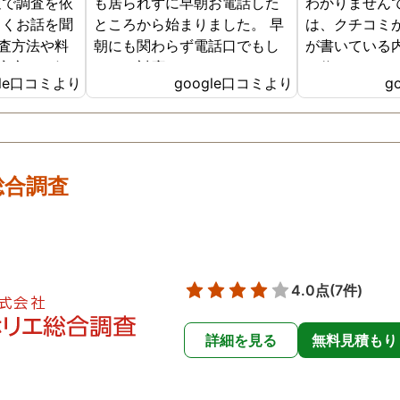
査で調査を依
も居られずに早朝お電話した
わかりません
しくお話を聞
ところから始まりました。 早
は、クチコミ
査方法や料
朝にも関わらず電話口でもし
が書いている
安心した気
っかり対応していただき、そ
で信じてこち
gle口コミより
google口コミより
g
。 こちらに
の後契約させていただきお世
た。初めは不
数社に問い
話になりました。 契約の際も
も丁寧にこれ
、曖昧な回
じっくり話を聞いて相談に乗
料金の説明を
な料金な
ってくださり、無理に勧誘し
に決めました
明はなかっ
てきたりなども一切ありませ
（色々調べま
総合調査
浮気調査は証
んでした。 そして料金に関し
然リーズナブ
1か月以上、
ても分かりやすく最初に説明
す。証拠もき
と説明を受
してくださったおかげで不安
た。こちらの
通り日数は
なく契約できました。 契約後
さは証拠も揃
具体的な不
もこちらの想像を遥かに上回
て終わり。で
4.0点
(7件)
した。 弁護
るスピーディーさで動き始め
アフターフォ
ることはあ
てくださり、しっかり誠実に
してくれます
詳細を見る
無料見積もり
した。 父に
真摯に向き合って調査してく
後の進め方も
偵社で悩まさ
ださっているのが伝わってく
くれます（私
ちらをお勧
る仕事ぶりで終始驚きでし
です）そして