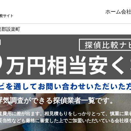
ホーム
会
較サイト
楽郡設楽町
浮気調査ができる探偵業者一覧です。
査費用に差が出ます。相見積もりをしっかりとって、慎重に業
妥当性なども厳格に審査した上でご加盟いただいている会社様