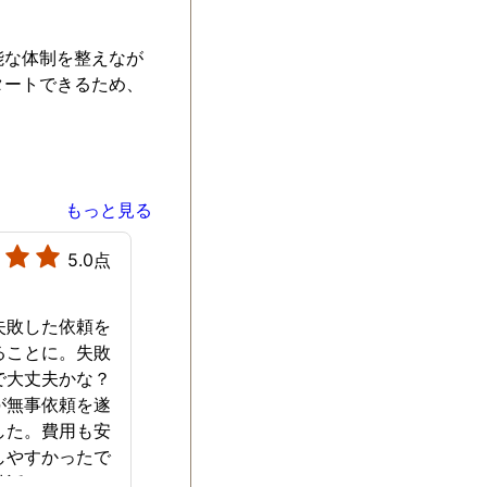
能な体制を整えなが
タートできるため、
もっと見る
5.0点
失敗した依頼を
ることに。失敗
で大丈夫かな？
が無事依頼を遂
した。費用も安
しやすかったで
世話になりまし