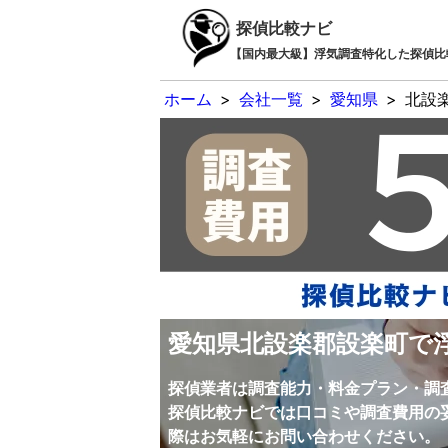
探偵比較ナビ
【国内最大級】浮気調査特化した探偵比
ホーム
>
会社一覧
>
愛知県
>
北設
愛知県北設楽郡設楽町で
探偵業者は調査能力・料金プラン・調
探偵比較ナビでは口コミや調査費用の
際はお気軽にお問い合わせください。