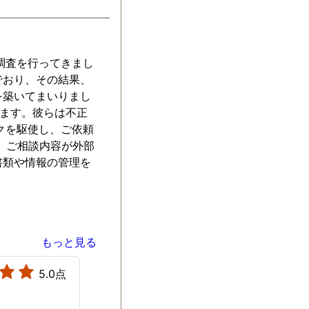
親切で親身にな
心して任せられ
。探偵事務所を
よいか悩んでい
調査を行ってきまし
是非こちらをお
でおり、その結果、
です。
を築いてまいりまし
います。彼らは不正
クを駆使し、ご依頼
、ご相談内容が外部
書類や情報の管理を
もっと見る
5.0点