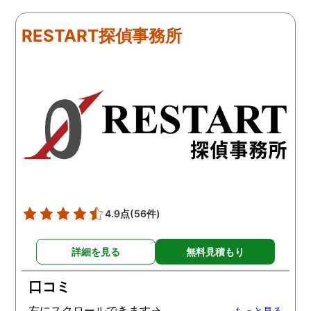
下さり、再会する事が出来
さんざん夫の愚痴を言っ
ました。うれしくてお互い
にも関わらず、相談員の
RESTART探偵事務所
に涙の再会でした。 対応し
は嫌な顔一つせず私の話
て下さった方も丁寧で、安
聞いてくれました。それ
心して相談出来ました。 児
ら本題の調査に関しての
玉総合情報事務所さんに依
になり、費用に関しても
頼させていただき本当に良
明な点が全くないほどし
かったです。
かりと説明をしてくれま
た。調査では夫が不倫相
の自宅に頻繁に訪れる様
が明らかにされ、客観的
見ても不倫を疑いようの
い証拠も集めてくれまし
4.9点
(56件)
た。その間に姉は弁護士
務所に関しても調べてく
詳細を見る
無料見積もり
ていて、周りの人たちの
かげで夫と離婚ができそ
口コミ
です。
右にスクロールできます→
もっと見る