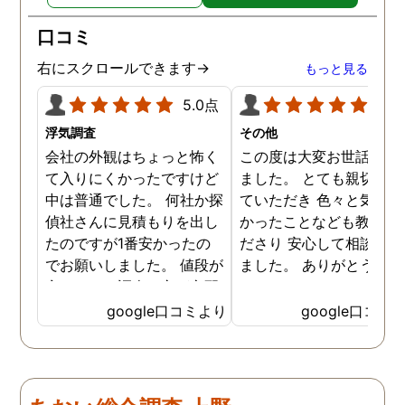
り迅速に弁護士に関するア
ドバイスを頂き繋いで下さ
口コミ
った事、本当に感謝してい
ます。
右にスクロールできます→
もっと見る
5.0点
5.0
浮気調査
その他
会社の外観はちょっと怖く
この度は大変お世話にな
て入りにくかったですけど
ました。 とても親切に接
中は普通でした。 何社か探
ていただき 色々と気付か
偵社さんに見積もりを出し
かったことなども教えて
たのですが1番安かったの
ださり 安心して相談がで
でお願いしました。 値段が
ました。 ありがとうござ
安いので、調査の方が心配
ました。
でしたがしっかり浮気の証
google口コミより
google口コミ
拠を押さえて頂けました。
ありがとう御座いました。
前に進めます。 もう2度と
探偵に頼む事のない人生を