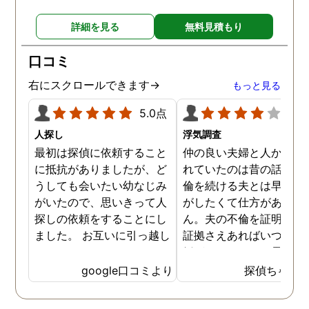
詳細を見る
無料見積もり
口コミ
右にスクロールできます→
もっと見る
5.0点
4.0
人探し
浮気調査
最初は探偵に依頼すること
仲の良い夫婦と人から言
に抵抗がありましたが、ど
れていたのは昔の話で、
うしても会いたい幼なじみ
倫を続ける夫とは早く離
がいたので、思いきって人
がしたくて仕方がありま
探しの依頼をすることにし
ん。夫の不倫を証明でき
ました。 お互いに引っ越し
証拠さえあればいつでも
していましたし、わかって
婚ができるのにと愚痴を
いる情報も少なかったの
ぼしていると、姉が探偵
google口コミより
探偵ちゃん
で、難しいかなと思ってい
不倫の証拠集めを依頼し
たのですが、見事に探して
くれました。探偵事務所