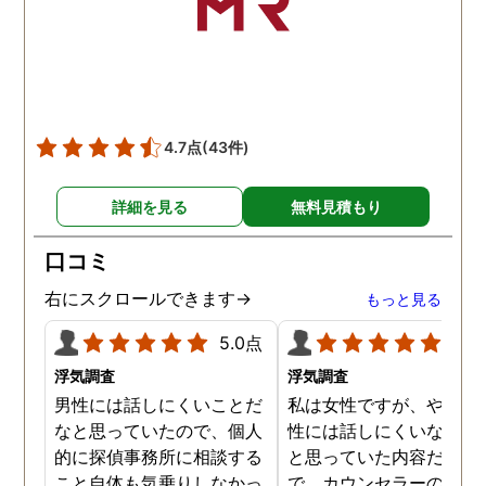
した。本当に感謝してま
す。また分からない事があ
りましたらご連絡するかも
しれませんが、よろしくお
願いします。 この度はあり
がとうございました！！
4.7点
(43件)
詳細を見る
無料見積もり
口コミ
右にスクロールできます→
もっと見る
5.0点
5.0
浮気調査
浮気調査
男性には話しにくいことだ
私は女性ですが、やはり
なと思っていたので、個人
性には話しにくいな。。
的に探偵事務所に相談する
と思っていた内容だった
こと自体も気乗りしなかっ
で、カウンセラーの方が