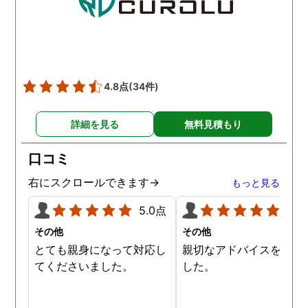
頂き、ホテルからの証拠を
撮って頂いたのは、ありが
たかったです。 調査が終わ
った後も、Lineや電話で今
後の事についてアドバイス
4.8点
(34件)
を頂いて、とても信頼出来
る探偵事務所さんだと、あ
詳細を見る
無料見積もり
らためて思いました。 事務
所の皆様にお世話になった
口コミ
ので、クチコミの方書かせ
ていただきます。ありがと
右にスクロールできます→
もっと見る
うございました。
5.0点
5.0
その他
その他
とても親身になって対応し
親切なアドバイスを頂き
てくださいました。
した。