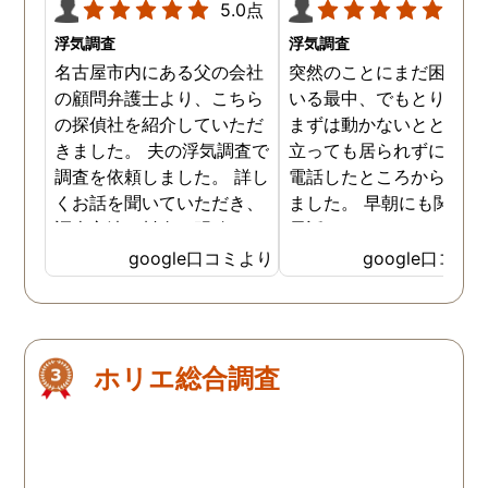
5.0点
5.0
浮気調査
浮気調査
名古屋市内にある父の会社
突然のことにまだ困惑し
の顧問弁護士より、こちら
いる最中、でもとりあえ
の探偵社を紹介していただ
まずは動かないとと居て
きました。 夫の浮気調査で
立っても居られずに早朝
調査を依頼しました。 詳し
電話したところから始ま
くお話を聞いていただき、
ました。 早朝にも関わら
調査方法や料金も明確で、
電話口でもしっかり対応
少し安心した気持ちになり
ていただき、その後契約
google口コミより
google口コミ
ました。 こちらにご依頼す
せていただきお世話にな
る前に、数社に問い合わせ
ました。 契約の際もじっ
しましたが、曖昧な回答ば
り話を聞いて相談に乗っ
かりで具体的な料金など、
くださり、無理に勧誘し
ホリエ総合調査
お電話では説明はなかった
きたりなども一切ありま
です。 今回の浮気調査は証
んでした。 そして料金に
拠が取れるまでに1か月以
しても分かりやすく最初
上、調査期間がかかると説
説明してくださったおか