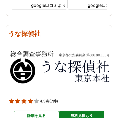
見を言っていただき、また
ったと実感しております
google口コミより
google口コミ
費用面も正直に答えていた
依頼中にはいろいろな相
だき、私の望む結果を得る
も聞いて頂き、救われる
ためには、決して安いとは
が多々ありました。大変
言えないですが、それでも
謝しております。 私と同
うな探偵社
少しでも低く抑えるアドバ
様な状況の方々には是非
イスもいただき、納得して
FUJIリサーチさんへの依
依頼させていただきまし
をお勧め致します。 今後
た。 調査も私の望む結果を
何かありましたらご相談
得るべく、尽力して頂き、
せて頂きたいと思います
密に連絡をいただきなが
ら、丁寧に対応してくださ
いました。 おかげで、とて
も充分な調査結果をいただ
きました。 サポートの方
も、不安で日々辛い気持ち
4.3点
(7件)
で過ごしていた私に親身に
対応して頂いた上に、かな
詳細を見る
無料見積もり