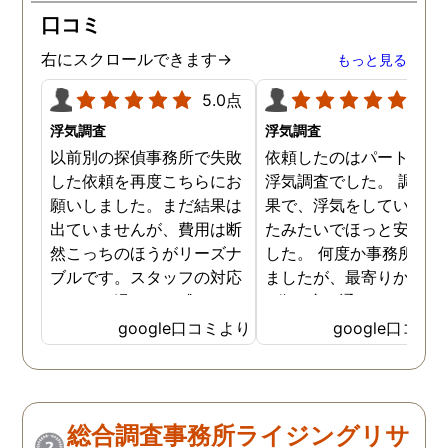
口コミ
右にスクロールできます→
もっと見る
5.0点
5.0
浮気調査
浮気調査
以前別の探偵事務所で失敗
依頼したのはパートナー
した依頼を再度こちらにお
浮気調査でした。 調査の
願いしました。まだ結果は
果で、浮気をしていなか
出ていませんが、費用は断
たみたいでほっと安心し
然こっちのほうがリーズナ
した。 何度か事務所に行
ブルです。スタッフの対応
ましたが、最寄りから徒
なんかも温かみを感じま
3分程度で通いやすかっ
す。はじめからこちらにす
です。
google口コミより
google口コミ
ればよかったです😢 …
総合調査事務所ライジングリサ