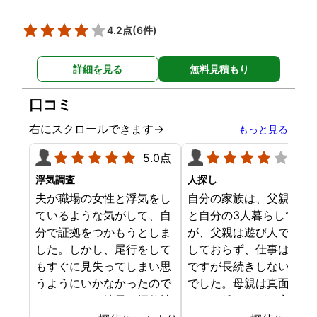
😅)頑張っていきたいと
います。 探偵事務所迷っ
4.2点
(6件)
いる方いらしたらとても
すすめです！
詳細を見る
無料見積もり
口コミ
右にスクロールできます→
もっと見る
5.0点
4.0
浮気調査
人探し
夫が職場の女性と浮気をし
自分の家族は、父親と母
ているような気がして、自
と自分の3人暮らしでし
分で証拠をつかもうとしま
が、父親は遊び人で仕事
した。しかし、尾行をして
しておらず、仕事はする
もすぐに見失ってしまい思
ですが長続きしないタイ
うようにいかなかったので
でした。母親は真面目で
す。それで、地元の探偵社
ートで働きながら家事も
に依頼をしました。 24時
なす良い母親です。口論