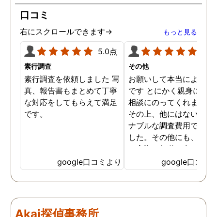
口コミ
右にスクロールできます→
もっと見る
5.0点
5.0
素行調査
その他
素行調査を依頼しました 写
お願いして本当によかっ
真、報告書もまとめて丁寧
です とにかく親身になっ
な対応をしてもらえて満足
相談にのってくれました
です。
その上、他にはないリー
ナブルな調査費用で済み
した。その他にも、相談
ら実際に行動に出て頂い
のが、スゴく早く問題を
google口コミより
google口コミ
決していただき、大変助
りました。 次回も是非お
いしようと思いました。
しろ最初の相談の段階が
Akai探偵事務所