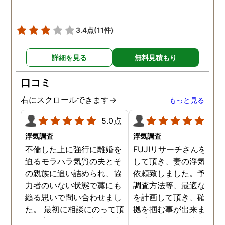
3.4点
(11件)
詳細を見る
無料見積もり
口コミ
右にスクロールできます→
もっと見る
5.0点
5.0
浮気調査
浮気調査
不倫した上に強行に離婚を
FUJIリサーチさんをご紹
迫るモラハラ気質の夫とそ
して頂き、妻の浮気調査
の親族に追い詰められ、協
依頼致しました。予算か
力者のいない状態で藁にも
調査方法等、最適なやり
縋る思いで問い合わせまし
を計画して頂き、確実な
た。 最初に相談にのって頂
拠を掴む事が出来ました
いた方も、とても率直に意
当社に依頼して本当に良