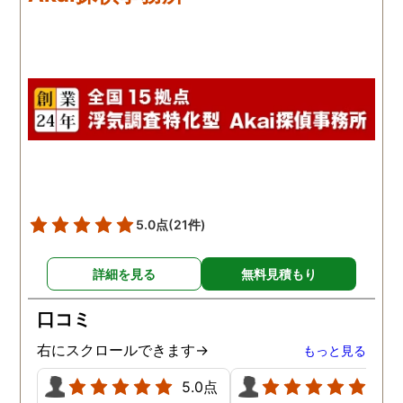
本当に無料なのが、よか
たです。
5.0点
(21件)
詳細を見る
無料見積もり
口コミ
右にスクロールできます→
もっと見る
5.0点
5.0