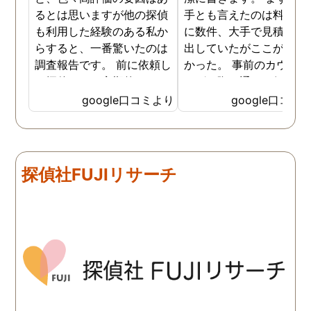
るとは思いますが他の探偵
手とも言えたのは料金。 
も利用した経験のある私か
に数件、大手で見積もり
らすると、一番驚いたのは
出していたがここが一番
調査報告です。 前に依頼し
かった。 事前のカウンセ
た探偵では、定期的にまと
ングの際の通りの価格で
めて報告がくる為なかなか
途中での追加料金なども
google口コミより
google口コミ
実際の現状を把握するのが
く安心してお任せできた
難しかったですが、ここは
由のひとつ。 かと言って
リアルタイムで都度報告が
査が雑ということも一切
来ていました。 担当の人も
く、むしろ期待以上に細
探偵社FUJIリサーチ
丁寧で報告内容もわかりや
く調査・報告してくれた
すかったです。 全国に展開
実際の調査状況をリアル
されているという点も強み
イムで知れるのはかなり
ですね。
い。