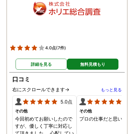
明を受けましたが、説明通
で不安なく契約できまし
り日数はかかりましたが、
た。 契約後もこちらの想
具体的な不貞の証拠が取れ
を遥かに上回るスピーデ
ました。 弁護士事務所が紹
ーさで動き始めてくださ
介することはあるなと内心
り、しっかり誠実に真摯
思いました。 父にも感謝で
向き合って調査してくだ
す。 探偵社で悩まされてい
っているのが伝わってく
4.0点
(7件)
る方は、こちらをお勧めい
仕事ぶりで終始驚きでし
たします。
た。 一般的な探偵を雇っ
詳細を見る
無料見積もり
かかる費用の相場を他で
いたよりも随分と価格も
口コミ
えられただけではなく、
拠の映像もとても鮮明で
右にスクロールできます→
もっと見る
っかり証拠を獲得するこ
ができ、とてもありがた
5.0点
5.0
ったです。 その後のフォ
その他
その他
ーも含めですが、相談さ
今回初めてお願いしたので
プロの仕事だと思います
ていただくと親身に相談
すが、優しく丁寧に対応し
乗っていただけて、不安
て頂きました。 心配してい