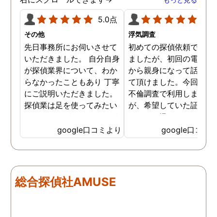
5.0点
5.0
その他
浮気調査
先日事務所にお伺いさせて
初めての探偵依頼で緊張
いただきました。 自分自身
ましたが、初回の電話相
が探偵業界について、わか
から親身になって話を聞
らなかったこともあり 丁寧
て頂けました。今回、夫
にご説明いただきました。
不倫調査で利用しました
探偵業は足を使ってみたい
が、希望していた証拠を
なイメージがありましたが
っかりと撮ってもらうこ
SNSなどの知識も豊富で、
が出来ました。調査中も
google口コミより
google口コミ
色んな視点から対応されて
動きがある度に細かく報
います。 他の口コミにもあ
してくださり、安心しま
るように、他事務所より料
た。調査当日の夫の動き
金が安く明確で親身になっ
読めない中、柔軟に対応
総合探偵社AMUSE
て対応いただける探偵さん
てくださったこと、本当
です。
感謝しています。 あの日
気を出して電話して良か