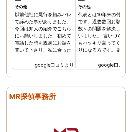
その他
その他
以前他社に尾行を頼みバレ
代表とは10年来の付き合
て諦めた事がありました。
です。過去数回お願いし
今回は知人の紹介でこちら
数々の問題を解決しても
にお願いしました。初めて
いました。 言いづらいこ
電話した時も親身にお話を
もハッキリ言ってくれて
聞いて下さり、私に合った
りになる方です。 調査報
プランで15日位かけて調査
書の写真もいつも驚かさ
してもらいました。 噂通り
てどうやって撮ったのか
google口コミより
google口コミ
調査も細かく、こんな所ま
くと面白い話し聞かせて
でしっかり撮ってくれたん
れますね。 問題がない方
だなと驚きました。 この証
いいんですがまた何かあ
拠で旦那と今後の話しが早
たらお願いします。
MR探偵事務所
く進みそうです。また結果
はご連絡します。 知識豊富
で本当に色々と教えてくだ
さり、よくないことはしっ
かり注意してくださる方で