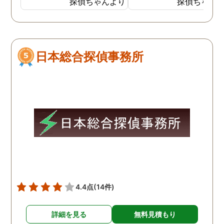
探偵ちゃんより
探偵ちゃん
間365日にわたり電話で無
るのはいつものことでし
料相談を受け付けていたの
が、家出した時は。いつ
で良かったです。女性専用
よりも激しい口論をした
ダイヤルもあり、安心でき
しく、自分も仕事をして
日本総合探偵事務所
ました。 成功報酬制だった
るので、その場にはいま
ので、お金のことも心配せ
んでしたが父親が家出し
ずに頼めてほっとしまし
と聞かされました。出て
た。公安委員会に届出をし
くのはいつものことだっ
ているだけあって、良心的
ので気にしてはいません
な金額で調査をしてもらえ
したが5日ほど帰ってこ
たため感謝しています。
い状態が続いたので知り
いの探偵に依頼したとこ
別の女性の家にいたとの
告で、その後、父親と母
は離婚しました。
4.4点
(14件)
詳細を見る
無料見積もり