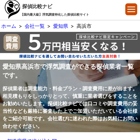
探偵比較ナビ
【国内最大級】浮気調査特化した探偵比較サイト
ホーム
>
会社一覧
>
愛知県
>
高浜市
愛知県高浜市で浮気調査ができる探偵業者一覧
です。
探偵業者は調査能力・料金プラン・調査費用に差が出ます。
相見積もりをしっかりとって、慎重に業者選びをすることを
お勧めいたします。探偵比較ナビでは口コミや調査費用の妥
当性なども厳格に審査した上でご加盟いただいている会社様
をご紹介可能です。会社選びに迷われた際はお気軽にお問い
合わせください。