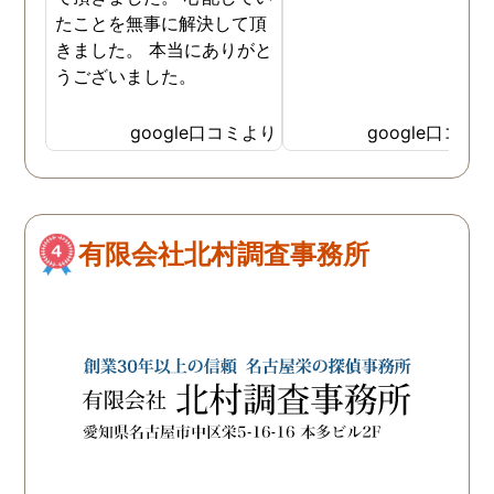
いっぱいの自分を奮い立
たことを無事に解決して頂
せることができました。 
きました。 本当にありがと
当なアドバイスでなく、
うございました。
頼者のことを考えて時に
厳しいことでもしっかり
google口コミより
google口コミ
ってくれるところや、で
いつも親身に相談に乗っ
くださってこちらのこと
よく考えてくださってい
のが伝わる対応に探偵の
有限会社北村調査事務所
方々の人柄が表れていて
当に感謝の気持ちでいっ
いです。 お陰様でしっか
証拠が取れたので、ここ
らはまた相談に乗ってい
だきながらになってしま
そうですが、問題解決す
ために(どんな形の解決に
なるかはまだ不明ですが