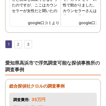
たのですが、ここはカウン
性で助かりました。MR
セラーが女性だと聞いたの
カウンセラーさんはすご
で、勇気を出して相談して
優しくて親身になって話
みることにしました。感極
聞いてくれるので思わず
google口コミより
google口コミ
まって泣いてしまったり、
を流して話してしまいま
感情が表に出すぎてしまう
た。それほど自分がずっ
私にも温かく寄り添ってく
不安だったのを再確認し
1
2
3
ださったので安心して悩み
した、調査料金は決して
を話せました。他はどうか
いとは言えませんが、調
わかりませんが、東京駅前
自体がめちゃくちゃ早い
相談室では調査後もメンタ
し、その後のフォローも
愛知県高浜市で浮気調査可能な探偵事務所の
ルが不安定になってしまっ
厚いのでこの値段出して
調査事例
た私のケアをしっかりして
も東京駅前相談室にお願
くださったおかげで、今は
して良かったと思ってい
元気に過ごせています。
す。
総合探偵社クロルの調査事例
35万円
調査費用: