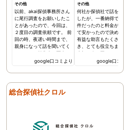
その他
その他
以前、akai探偵事務所さん
何社か探偵社で話を聞き
に尾行調査をお願いしたこ
したが、一番納得できる
とがあったので、今回は、
件だったのと料金が比較
２度目の調査依頼です。 前
て安かったので決めまし
回の時、夜遅い時間まで、
有益な助言もたくさん頂
親身になって話を聞いてく
き、とても役立ちました
れたのと、報告書の写真
大切な人が困っていたら
が、場所が悪かったのに、
番に紹介したいと思える
google口コミより
google口コミ
とても鮮明に写っていたの
偵事務所です
で、再度、調査をお願いさ
せて頂きました。 ある程
度、自分でも行動パターン
総合探偵社クロル
の把握をしていましたが、
現場で動いて頂いている探
偵さんの働きぶりが良く
て、解決に至るまでスムー
ズでした。 とくに、急なお
願いの時に人員を手配して