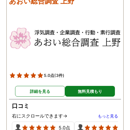
あおい総合調査 上野
歩みますね(笑)
5.0点
(3件)
詳細を見る
無料見積もり
口コミ
右にスクロールできます→
もっと見る
5.0点
5.0