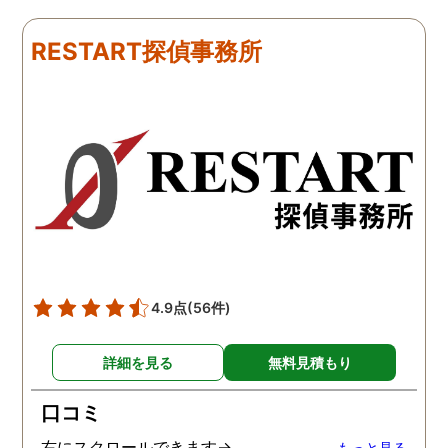
下さり、再会する事が出来
さんざん夫の愚痴を言っ
ました。うれしくてお互い
にも関わらず、相談員の
RESTART探偵事務所
に涙の再会でした。 対応し
は嫌な顔一つせず私の話
て下さった方も丁寧で、安
聞いてくれました。それ
心して相談出来ました。 児
ら本題の調査に関しての
玉総合情報事務所さんに依
になり、費用に関しても
頼させていただき本当に良
明な点が全くないほどし
かったです。
かりと説明をしてくれま
た。調査では夫が不倫相
の自宅に頻繁に訪れる様
が明らかにされ、客観的
見ても不倫を疑いようの
い証拠も集めてくれまし
4.9点
(56件)
た。その間に姉は弁護士
務所に関しても調べてく
詳細を見る
無料見積もり
ていて、周りの人たちの
かげで夫と離婚ができそ
口コミ
です。
右にスクロールできます→
もっと見る