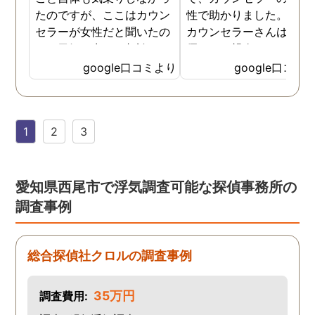
たのですが、ここはカウン
性で助かりました。MR
セラーが女性だと聞いたの
カウンセラーさんはすご
で、勇気を出して相談して
優しくて親身になって話
みることにしました。感極
聞いてくれるので思わず
google口コミより
google口コミ
まって泣いてしまったり、
を流して話してしまいま
感情が表に出すぎてしまう
た。それほど自分がずっ
私にも温かく寄り添ってく
不安だったのを再確認し
1
2
3
ださったので安心して悩み
した、調査料金は決して
を話せました。他はどうか
いとは言えませんが、調
わかりませんが、東京駅前
自体がめちゃくちゃ早い
相談室では調査後もメンタ
し、その後のフォローも
愛知県西尾市で浮気調査可能な探偵事務所の
ルが不安定になってしまっ
厚いのでこの値段出して
調査事例
た私のケアをしっかりして
も東京駅前相談室にお願
くださったおかげで、今は
して良かったと思ってい
元気に過ごせています。
す。
総合探偵社クロルの調査事例
35万円
調査費用: