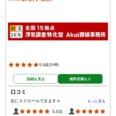
本当に無料なのが、よか
たです。
5.0点
(21件)
詳細を見る
無料見積もり
口コミ
右にスクロールできます→
もっと見る
5.0点
5.0