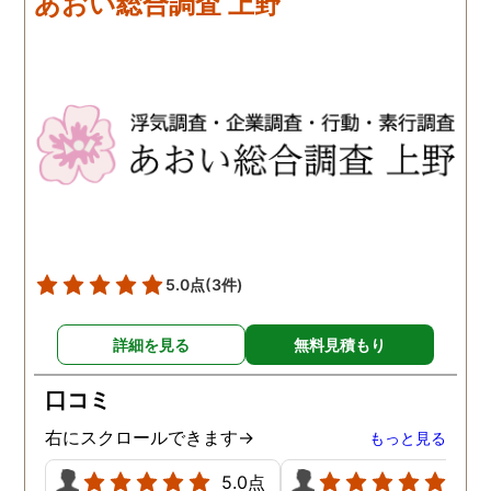
あおい総合調査 上野
歩みますね(笑)
5.0点
(3件)
詳細を見る
無料見積もり
口コミ
右にスクロールできます→
もっと見る
5.0点
5.0