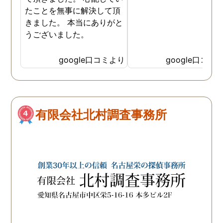
いっぱいの自分を奮い立
たことを無事に解決して頂
せることができました。 
きました。 本当にありがと
当なアドバイスでなく、
うございました。
頼者のことを考えて時に
厳しいことでもしっかり
google口コミより
google口コミ
ってくれるところや、で
いつも親身に相談に乗っ
くださってこちらのこと
よく考えてくださってい
のが伝わる対応に探偵の
有限会社北村調査事務所
方々の人柄が表れていて
当に感謝の気持ちでいっ
いです。 お陰様でしっか
証拠が取れたので、ここ
らはまた相談に乗ってい
だきながらになってしま
そうですが、問題解決す
ために(どんな形の解決に
なるかはまだ不明ですが