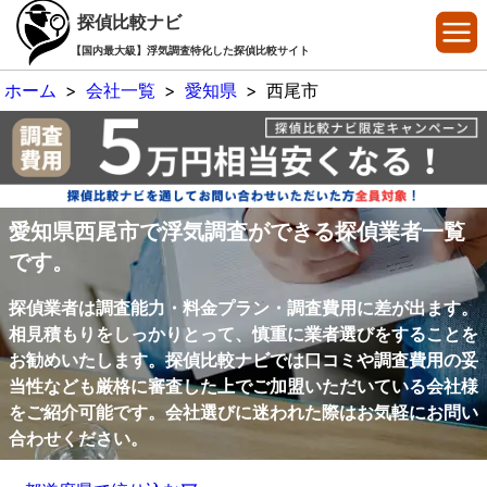
探偵比較ナビ
【国内最大級】浮気調査特化した探偵比較サイト
ホーム
>
会社一覧
>
愛知県
>
西尾市
愛知県西尾市で浮気調査ができる探偵業者一覧
です。
探偵業者は調査能力・料金プラン・調査費用に差が出ます。
相見積もりをしっかりとって、慎重に業者選びをすることを
お勧めいたします。探偵比較ナビでは口コミや調査費用の妥
当性なども厳格に審査した上でご加盟いただいている会社様
をご紹介可能です。会社選びに迷われた際はお気軽にお問い
合わせください。