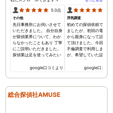
5.0点
5.0
その他
浮気調査
先日事務所にお伺いさせて
初めての探偵依頼で緊張
いただきました。 自分自身
ましたが、初回の電話相
が探偵業界について、わか
から親身になって話を聞
らなかったこともあり 丁寧
て頂けました。今回、夫
にご説明いただきました。
不倫調査で利用しました
探偵業は足を使ってみたい
が、希望していた証拠を
なイメージがありましたが
っかりと撮ってもらうこ
SNSなどの知識も豊富で、
が出来ました。調査中も
google口コミより
google口コミ
色んな視点から対応されて
動きがある度に細かく報
います。 他の口コミにもあ
してくださり、安心しま
るように、他事務所より料
た。調査当日の夫の動き
金が安く明確で親身になっ
読めない中、柔軟に対応
総合探偵社AMUSE
て対応いただける探偵さん
てくださったこと、本当
です。
感謝しています。 あの日
気を出して電話して良か