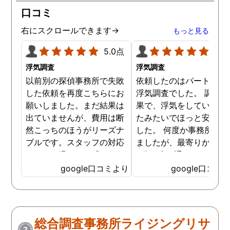
口コミ
右にスクロールできます→
もっと見る
5.0点
5.0
浮気調査
浮気調査
以前別の探偵事務所で失敗
依頼したのはパートナー
した依頼を再度こちらにお
浮気調査でした。 調査の
願いしました。まだ結果は
果で、浮気をしていなか
出ていませんが、費用は断
たみたいでほっと安心し
然こっちのほうがリーズナ
した。 何度か事務所に行
ブルです。スタッフの対応
ましたが、最寄りから徒
なんかも温かみを感じま
3分程度で通いやすかっ
す。はじめからこちらにす
です。
google口コミより
google口コミ
ればよかったです😢 …
総合調査事務所ライジングリサ