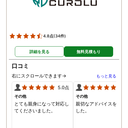
頂き、ホテルからの証拠を
撮って頂いたのは、ありが
たかったです。 調査が終わ
った後も、Lineや電話で今
後の事についてアドバイス
4.8点
(34件)
を頂いて、とても信頼出来
る探偵事務所さんだと、あ
詳細を見る
無料見積もり
らためて思いました。 事務
所の皆様にお世話になった
口コミ
ので、クチコミの方書かせ
ていただきます。ありがと
右にスクロールできます→
もっと見る
うございました。
5.0点
5.0
その他
その他
とても親身になって対応し
親切なアドバイスを頂き
てくださいました。
した。