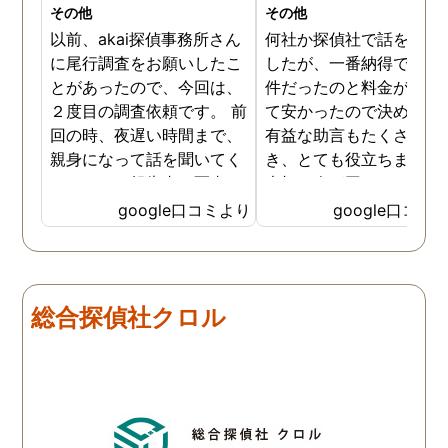
その他
その他
以前、akai探偵事務所さん
何社か探偵社で話を聞き
に尾行調査をお願いしたこ
したが、一番納得できる
とがあったので、今回は、
件だったのと料金が比較
２度目の調査依頼です。 前
て安かったので決めまし
回の時、夜遅い時間まで、
有益な助言もたくさん頂
親身になって話を聞いてく
き、とても役立ちました
れたのと、報告書の写真
大切な人が困っていたら
が、場所が悪かったのに、
番に紹介したいと思える
google口コミより
google口コミ
とても鮮明に写っていたの
偵事務所です
で、再度、調査をお願いさ
せて頂きました。 ある程
度、自分でも行動パターン
総合探偵社クロル
の把握をしていましたが、
現場で動いて頂いている探
偵さんの働きぶりが良く
て、解決に至るまでスムー
ズでした。 とくに、急なお
願いの時に人員を手配して