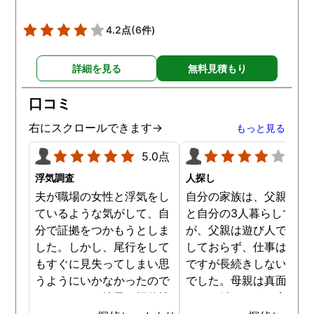
😅)頑張っていきたいと
います。 探偵事務所迷っ
4.2点
(6件)
いる方いらしたらとても
すすめです！
詳細を見る
無料見積もり
口コミ
右にスクロールできます→
もっと見る
5.0点
4.0
浮気調査
人探し
夫が職場の女性と浮気をし
自分の家族は、父親と母
ているような気がして、自
と自分の3人暮らしでし
分で証拠をつかもうとしま
が、父親は遊び人で仕事
した。しかし、尾行をして
しておらず、仕事はする
もすぐに見失ってしまい思
ですが長続きしないタイ
うようにいかなかったので
でした。母親は真面目で
す。それで、地元の探偵社
ートで働きながら家事も
に依頼をしました。 24時
なす良い母親です。口論