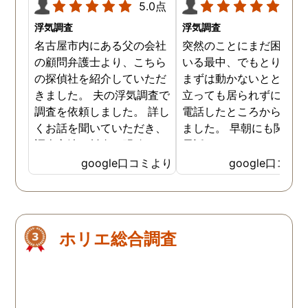
5.0点
5.0
浮気調査
浮気調査
名古屋市内にある父の会社
突然のことにまだ困惑し
の顧問弁護士より、こちら
いる最中、でもとりあえ
の探偵社を紹介していただ
まずは動かないとと居て
きました。 夫の浮気調査で
立っても居られずに早朝
調査を依頼しました。 詳し
電話したところから始ま
くお話を聞いていただき、
ました。 早朝にも関わら
調査方法や料金も明確で、
電話口でもしっかり対応
少し安心した気持ちになり
ていただき、その後契約
google口コミより
google口コミ
ました。 こちらにご依頼す
せていただきお世話にな
る前に、数社に問い合わせ
ました。 契約の際もじっ
しましたが、曖昧な回答ば
り話を聞いて相談に乗っ
かりで具体的な料金など、
くださり、無理に勧誘し
ホリエ総合調査
お電話では説明はなかった
きたりなども一切ありま
です。 今回の浮気調査は証
んでした。 そして料金に
拠が取れるまでに1か月以
しても分かりやすく最初
上、調査期間がかかると説
説明してくださったおか