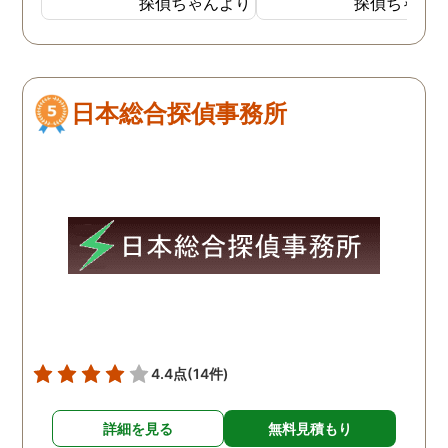
探偵ちゃんより
探偵ちゃん
間365日にわたり電話で無
るのはいつものことでし
料相談を受け付けていたの
が、家出した時は。いつ
で良かったです。女性専用
よりも激しい口論をした
ダイヤルもあり、安心でき
しく、自分も仕事をして
日本総合探偵事務所
ました。 成功報酬制だった
るので、その場にはいま
ので、お金のことも心配せ
んでしたが父親が家出し
ずに頼めてほっとしまし
と聞かされました。出て
た。公安委員会に届出をし
くのはいつものことだっ
ているだけあって、良心的
ので気にしてはいません
な金額で調査をしてもらえ
したが5日ほど帰ってこ
たため感謝しています。
い状態が続いたので知り
いの探偵に依頼したとこ
別の女性の家にいたとの
告で、その後、父親と母
は離婚しました。
4.4点
(14件)
詳細を見る
無料見積もり