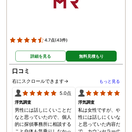
した。本当に感謝してま
す。また分からない事があ
りましたらご連絡するかも
しれませんが、よろしくお
願いします。 この度はあり
がとうございました！！
4.7点
(43件)
詳細を見る
無料見積もり
口コミ
右にスクロールできます→
もっと見る
5.0点
5.0
浮気調査
浮気調査
男性には話しにくいことだ
私は女性ですが、やはり
なと思っていたので、個人
性には話しにくいな。。
的に探偵事務所に相談する
と思っていた内容だった
こと自体も気乗りしなかっ
で、カウンセラーの方が