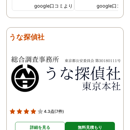
見を言っていただき、また
ったと実感しております
google口コミより
google口コミ
費用面も正直に答えていた
依頼中にはいろいろな相
だき、私の望む結果を得る
も聞いて頂き、救われる
ためには、決して安いとは
が多々ありました。大変
言えないですが、それでも
謝しております。 私と同
うな探偵社
少しでも低く抑えるアドバ
様な状況の方々には是非
イスもいただき、納得して
FUJIリサーチさんへの依
依頼させていただきまし
をお勧め致します。 今後
た。 調査も私の望む結果を
何かありましたらご相談
得るべく、尽力して頂き、
せて頂きたいと思います
密に連絡をいただきなが
ら、丁寧に対応してくださ
いました。 おかげで、とて
も充分な調査結果をいただ
きました。 サポートの方
も、不安で日々辛い気持ち
4.3点
(7件)
で過ごしていた私に親身に
対応して頂いた上に、かな
詳細を見る
無料見積もり