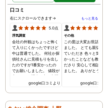
り迅速に弁護士に関するア
ドバイスを頂き繋いで下さ
口コミ
った事、本当に感謝してい
ます。
右にスクロールできます→
もっと見る
5.0点
5.0
浮気調査
その他
会社の外観はちょっと怖く
この度は大変お世話にな
て入りにくかったですけど
ました。 とても親切に接
中は普通でした。 何社か探
ていただき 色々と気付か
偵社さんに見積もりを出し
かったことなども教えて
たのですが1番安かったの
ださり 安心して相談がで
でお願いしました。 値段が
ました。 ありがとうござ
安いので、調査の方が心配
ました。
でしたがしっかり浮気の証
google口コミより
google口コミ
拠を押さえて頂けました。
ありがとう御座いました。
前に進めます。 もう2度と
探偵に頼む事のない人生を