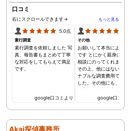
口コミ
右にスクロールできます→
もっと見る
5.0点
5.0
素行調査
その他
素行調査を依頼しました 写
お願いして本当によかっ
真、報告書もまとめて丁寧
です とにかく親身になっ
な対応をしてもらえて満足
相談にのってくれました
です。
その上、他にはないリー
ナブルな調査費用で済み
した。その他にも、相談
ら実際に行動に出て頂い
のが、スゴく早く問題を
google口コミより
google口コミ
決していただき、大変助
りました。 次回も是非お
いしようと思いました。
しろ最初の相談の段階が
Akai探偵事務所