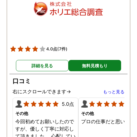
明を受けましたが、説明通
で不安なく契約できまし
り日数はかかりましたが、
た。 契約後もこちらの想
具体的な不貞の証拠が取れ
を遥かに上回るスピーデ
ました。 弁護士事務所が紹
ーさで動き始めてくださ
介することはあるなと内心
り、しっかり誠実に真摯
思いました。 父にも感謝で
向き合って調査してくだ
す。 探偵社で悩まされてい
っているのが伝わってく
4.0点
(7件)
る方は、こちらをお勧めい
仕事ぶりで終始驚きでし
たします。
た。 一般的な探偵を雇っ
詳細を見る
無料見積もり
かかる費用の相場を他で
いたよりも随分と価格も
口コミ
えられただけではなく、
拠の映像もとても鮮明で
右にスクロールできます→
もっと見る
っかり証拠を獲得するこ
ができ、とてもありがた
5.0点
5.0
ったです。 その後のフォ
その他
その他
ーも含めですが、相談さ
今回初めてお願いしたので
プロの仕事だと思います
ていただくと親身に相談
すが、優しく丁寧に対応し
乗っていただけて、不安
て頂きました。 心配してい