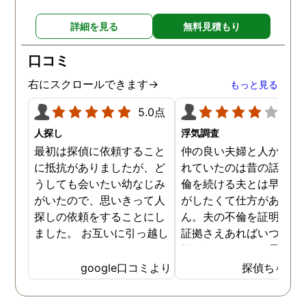
詳細を見る
無料見積もり
口コミ
右にスクロールできます→
もっと見る
5.0点
4.0
人探し
浮気調査
最初は探偵に依頼すること
仲の良い夫婦と人から言
に抵抗がありましたが、ど
れていたのは昔の話で、
うしても会いたい幼なじみ
倫を続ける夫とは早く離
がいたので、思いきって人
がしたくて仕方がありま
探しの依頼をすることにし
ん。夫の不倫を証明でき
ました。 お互いに引っ越し
証拠さえあればいつでも
していましたし、わかって
婚ができるのにと愚痴を
いる情報も少なかったの
ぼしていると、姉が探偵
google口コミより
探偵ちゃん
で、難しいかなと思ってい
不倫の証拠集めを依頼し
たのですが、見事に探して
くれました。探偵事務所