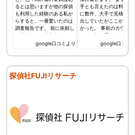
るとは思いますが他の探偵
手とも言えたのは料金。 
も利用した経験のある私か
に数件、大手で見積もり
らすると、一番驚いたのは
出していたがここが一番
調査報告です。 前に依頼し
かった。 事前のカウンセ
た探偵では、定期的にまと
ングの際の通りの価格で
めて報告がくる為なかなか
途中での追加料金なども
google口コミより
google口コミ
実際の現状を把握するのが
く安心してお任せできた
難しかったですが、ここは
由のひとつ。 かと言って
リアルタイムで都度報告が
査が雑ということも一切
来ていました。 担当の人も
く、むしろ期待以上に細
探偵社FUJIリサーチ
丁寧で報告内容もわかりや
く調査・報告してくれた
すかったです。 全国に展開
実際の調査状況をリアル
されているという点も強み
イムで知れるのはかなり
ですね。
い。