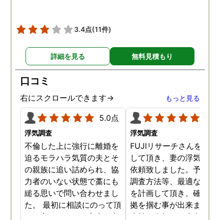
3.4点
(11件)
詳細を見る
無料見積もり
口コミ
右にスクロールできます→
もっと見る
5.0点
5.0
浮気調査
浮気調査
不倫した上に強行に離婚を
FUJIリサーチさんをご紹
迫るモラハラ気質の夫とそ
して頂き、妻の浮気調査
の親族に追い詰められ、協
依頼致しました。予算か
力者のいない状態で藁にも
調査方法等、最適なやり
縋る思いで問い合わせまし
を計画して頂き、確実な
た。 最初に相談にのって頂
拠を掴む事が出来ました
いた方も、とても率直に意
当社に依頼して本当に良