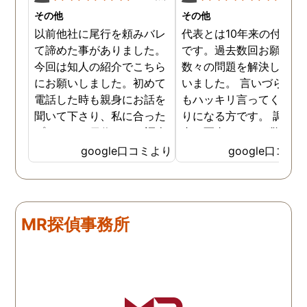
その他
その他
以前他社に尾行を頼みバレ
代表とは10年来の付き合
て諦めた事がありました。
です。過去数回お願いし
今回は知人の紹介でこちら
数々の問題を解決しても
にお願いしました。初めて
いました。 言いづらいこ
電話した時も親身にお話を
もハッキリ言ってくれて
聞いて下さり、私に合った
りになる方です。 調査報
プランで15日位かけて調査
書の写真もいつも驚かさ
してもらいました。 噂通り
てどうやって撮ったのか
google口コミより
google口コミ
調査も細かく、こんな所ま
くと面白い話し聞かせて
でしっかり撮ってくれたん
れますね。 問題がない方
だなと驚きました。 この証
いいんですがまた何かあ
拠で旦那と今後の話しが早
たらお願いします。
MR探偵事務所
く進みそうです。また結果
はご連絡します。 知識豊富
で本当に色々と教えてくだ
さり、よくないことはしっ
かり注意してくださる方で