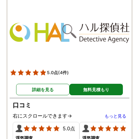
わかりませんが、東京駅前
自体がめちゃくちゃ早い
相談室では調査後もメンタ
し、その後のフォローも
ルが不安定になってしまっ
厚いのでこの値段出して
た私のケアをしっかりして
も東京駅前相談室にお願
くださったおかげで、今は
して良かったと思ってい
元気に過ごせています。
す。
5.0点
(4件)
詳細を見る
無料見積もり
口コミ
右にスクロールできます→
もっと見る
5.0点
5.0
浮気調査
浮気調査