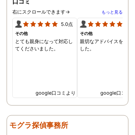
口コミ
ので、クチコミの方書かせ
ていただきます。ありがと
右にスクロールできます→
もっと見る
うございました。
5.0点
5.0
その他
その他
とても親身になって対応し
親切なアドバイスを頂き
てくださいました。
した。
google口コミより
google口コミ
モグラ探偵事務所