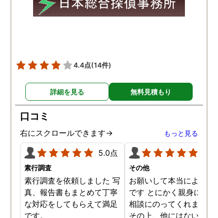
4.4点
(14件)
詳細を見る
無料見積もり
口コミ
右にスクロールできます→
もっと見る
5.0点
5.0
素行調査
その他
素行調査を依頼しました 写
お願いして本当によかっ
真、報告書もまとめて丁寧
です とにかく親身になっ
な対応をしてもらえて満足
相談にのってくれました
です。
その上、他にはないリー