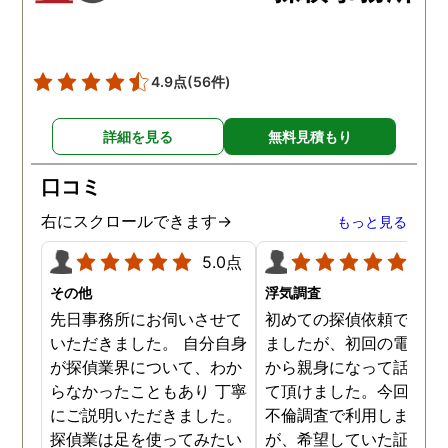
の自宅に頻繁に訪れる様
が明らかにされ、客観的
見ても不倫を疑いようの
い証拠も集めてくれまし
4.9点
(56件)
た。その間に姉は弁護士
務所に関しても調べてく
詳細を見る
無料見積もり
ていて、周りの人たちの
かげで夫と離婚ができそ
口コミ
です。
右にスクロールできます→
もっと見る
5.0点
5.0
その他
浮気調査
先日事務所にお伺いさせて
初めての探偵依頼で緊張
いただきました。 自分自身
ましたが、初回の電話相
が探偵業界について、わか
から親身になって話を聞
らなかったこともあり 丁寧
て頂けました。今回、夫
にご説明いただきました。
不倫調査で利用しました
探偵業は足を使ってみたい
が、希望していた証拠を