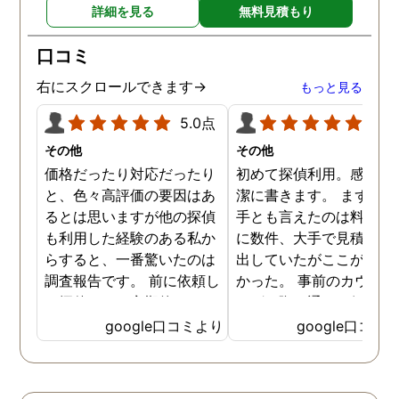
詳細を見る
無料見積もり
口コミ
右にスクロールできます→
もっと見る
5.0点
5.0
その他
その他
価格だったり対応だったり
初めて探偵利用。感想を
と、色々高評価の要因はあ
潔に書きます。 まず、決
るとは思いますが他の探偵
手とも言えたのは料金。 
も利用した経験のある私か
に数件、大手で見積もり
らすると、一番驚いたのは
出していたがここが一番
調査報告です。 前に依頼し
かった。 事前のカウンセ
た探偵では、定期的にまと
ングの際の通りの価格で
めて報告がくる為なかなか
途中での追加料金なども
google口コミより
google口コミ
実際の現状を把握するのが
く安心してお任せできた
難しかったですが、ここは
由のひとつ。 かと言って
リアルタイムで都度報告が
査が雑ということも一切