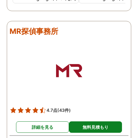
調査も細かく、こんな所ま
くと面白い話し聞かせて
でしっかり撮ってくれたん
れますね。 問題がない方
だなと驚きました。 この証
いいんですがまた何かあ
拠で旦那と今後の話しが早
たらお願いします。
MR探偵事務所
く進みそうです。また結果
はご連絡します。 知識豊富
で本当に色々と教えてくだ
さり、よくないことはしっ
かり注意してくださる方で
した。本当に感謝してま
す。また分からない事があ
りましたらご連絡するかも
しれませんが、よろしくお
願いします。 この度はあり
がとうございました！！
4.7点
(43件)
詳細を見る
無料見積もり