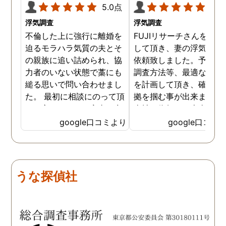
5.0点
5.0
浮気調査
浮気調査
不倫した上に強行に離婚を
FUJIリサーチさんをご紹
迫るモラハラ気質の夫とそ
して頂き、妻の浮気調査
の親族に追い詰められ、協
依頼致しました。予算か
力者のいない状態で藁にも
調査方法等、最適なやり
縋る思いで問い合わせまし
を計画して頂き、確実な
た。 最初に相談にのって頂
拠を掴む事が出来ました
いた方も、とても率直に意
当社に依頼して本当に良
見を言っていただき、また
ったと実感しております
google口コミより
google口コミ
費用面も正直に答えていた
依頼中にはいろいろな相
だき、私の望む結果を得る
も聞いて頂き、救われる
ためには、決して安いとは
が多々ありました。大変
言えないですが、それでも
謝しております。 私と同
うな探偵社
少しでも低く抑えるアドバ
様な状況の方々には是非
イスもいただき、納得して
FUJIリサーチさんへの依
依頼させていただきまし
をお勧め致します。 今後
た。 調査も私の望む結果を
何かありましたらご相談