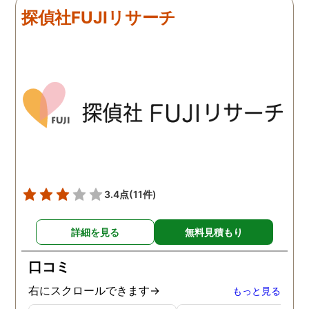
来ていました。 担当の人も
く、むしろ期待以上に細
探偵社FUJIリサーチ
丁寧で報告内容もわかりや
く調査・報告してくれた
すかったです。 全国に展開
実際の調査状況をリアル
されているという点も強み
イムで知れるのはかなり
ですね。
い。
3.4点
(11件)
詳細を見る
無料見積もり
口コミ
右にスクロールできます→
もっと見る