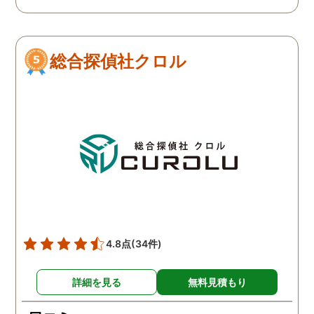
で、再度、調査をお願いさ
せて頂きました。 ある程
度、自分でも行動パターン
総合探偵社クロル
の把握をしていましたが、
現場で動いて頂いている探
偵さんの働きぶりが良く
て、解決に至るまでスムー
ズでした。 とくに、急なお
願いの時に人員を手配して
頂き、ホテルからの証拠を
撮って頂いたのは、ありが
たかったです。 調査が終わ
った後も、Lineや電話で今
後の事についてアドバイス
4.8点
(34件)
を頂いて、とても信頼出来
る探偵事務所さんだと、あ
詳細を見る
無料見積もり
らためて思いました。 事務
所の皆様にお世話になった