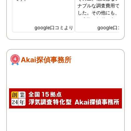
ナブルな調査費用で済み
した。その他にも、相談
ら実際に行動に出て頂い
のが、スゴく早く問題を
google口コミより
google口コミ
決していただき、大変助
りました。 次回も是非お
いしようと思いました。
しろ最初の相談の段階が
Akai探偵事務所
本当に無料なのが、よか
たです。