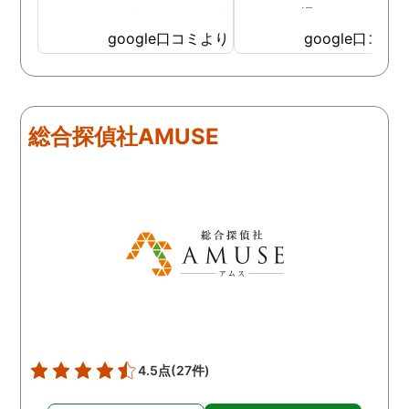
なイメージがありましたが
っかりと撮ってもらうこ
SNSなどの知識も豊富で、
が出来ました。調査中も
google口コミより
google口コミ
色んな視点から対応されて
動きがある度に細かく報
います。 他の口コミにもあ
してくださり、安心しま
るように、他事務所より料
た。調査当日の夫の動き
金が安く明確で親身になっ
読めない中、柔軟に対応
総合探偵社AMUSE
て対応いただける探偵さん
てくださったこと、本当
です。
感謝しています。 あの日
気を出して電話して良か
た！と心から思っていま
す。
4.5点
(27件)