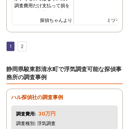
調査費用だけ支払って損を
したという気持ちで一杯で
した。今回また夫の浮気疑
探偵ちゃんより
ミツモア
惑が浮上し、今度こそは探
偵選びにも気を遣いまし
た。今回の探偵は打ち合わ
1
2
せの段階から「ここなら安
心して任せられる」と思え
るほど丁寧で、実際短い調
査期間の間に動かぬ証拠を
静岡県駿東郡清水町で浮気調査可能な探偵事
いくつも掴んできてくれま
務所の調査事例
した。追加の調査費用など
もなく、探偵選びの重要さ
を感じました。
ハル探偵社の調査事例
30万円
調査費用:
調査種別: 浮気調査