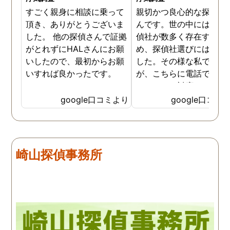
すごく親身に相談に乗って
親切かつ良心的な探偵社
頂き、ありがとうございま
んです。世の中には詐欺
した。 他の探偵さんで証拠
偵社が数多く存在するた
がとれずにHALさんにお願
め、探偵社選びには慎重
いしたので、最初からお願
した。その様な私でした
いすれば良かったです。
が、こちらに電話で相談
たところ、対応された方
探偵のノウハウまで丁寧
google口コミより
google口コミ
教えて下さったのです。
用できると思い、早速お
話になりました。実際に
は、仕事も丁寧で調査内
崎山探偵事務所
を専門家に提出した際に
は、良い探偵社だと言わ
ました。