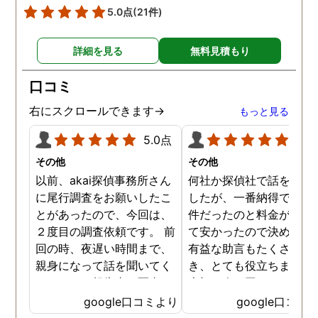
5.0点
(21件)
詳細を見る
無料見積もり
口コミ
右にスクロールできます→
もっと見る
5.0点
5.0
その他
その他
以前、akai探偵事務所さん
何社か探偵社で話を聞き
に尾行調査をお願いしたこ
したが、一番納得できる
とがあったので、今回は、
件だったのと料金が比較
２度目の調査依頼です。 前
て安かったので決めまし
回の時、夜遅い時間まで、
有益な助言もたくさん頂
親身になって話を聞いてく
き、とても役立ちました
れたのと、報告書の写真
大切な人が困っていたら
が、場所が悪かったのに、
番に紹介したいと思える
google口コミより
google口コミ
とても鮮明に写っていたの
偵事務所です