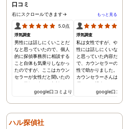
口コミ
右にスクロールできます→
もっと見る
5.0点
5.0
浮気調査
浮気調査
男性には話しにくいことだ
私は女性ですが、やはり
なと思っていたので、個人
性には話しにくいな。。
的に探偵事務所に相談する
と思っていた内容だった
こと自体も気乗りしなかっ
で、カウンセラーの方が
たのですが、ここはカウン
性で助かりました。MR
セラーが女性だと聞いたの
カウンセラーさんはすご
で、勇気を出して相談して
優しくて親身になって話
みることにしました。感極
聞いてくれるので思わず
google口コミより
google口コミ
まって泣いてしまったり、
を流して話してしまいま
感情が表に出すぎてしまう
た。それほど自分がずっ
私にも温かく寄り添ってく
不安だったのを再確認し
ださったので安心して悩み
した、調査料金は決して
ハル探偵社
を話せました。他はどうか
いとは言えませんが、調