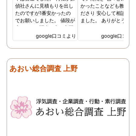
偵社さんに見積もりを出し
かったことなども教えて
たのですが1番安かったの
ださり 安心して相談がで
でお願いしました。 値段が
ました。 ありがとうござ
安いので、調査の方が心配
ました。
でしたがしっかり浮気の証
google口コミより
google口コミ
拠を押さえて頂けました。
ありがとう御座いました。
前に進めます。 もう2度と
探偵に頼む事のない人生を
あおい総合調査 上野
歩みますね(笑)