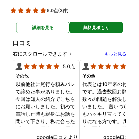
5.0点
(3件)
詳細を見る
無料見積もり
口コミ
右にスクロールできます→
もっと見る
5.0点
5.0
その他
その他
以前他社に尾行を頼みバレ
代表とは10年来の付き合
て諦めた事がありました。
です。過去数回お願いし
今回は知人の紹介でこちら
数々の問題を解決しても
にお願いしました。初めて
いました。 言いづらいこ
電話した時も親身にお話を
もハッキリ言ってくれて
聞いて下さり、私に合った
りになる方です。 調査報
プランで15日位かけて調査
書の写真もいつも驚かさ
してもらいました。 噂通り
てどうやって撮ったのか
google口コミより
google口コミ