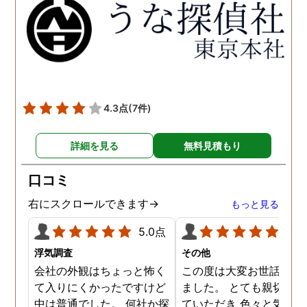
得るべく、尽力して頂き、
せて頂きたいと思います
密に連絡をいただきなが
ら、丁寧に対応してくださ
いました。 おかげで、とて
も充分な調査結果をいただ
きました。 サポートの方
も、不安で日々辛い気持ち
4.3点
(7件)
で過ごしていた私に親身に
対応して頂いた上に、かな
詳細を見る
無料見積もり
り迅速に弁護士に関するア
ドバイスを頂き繋いで下さ
口コミ
った事、本当に感謝してい
ます。
右にスクロールできます→
もっと見る
5.0点
5.0
浮気調査
その他
会社の外観はちょっと怖く
この度は大変お世話にな
て入りにくかったですけど
ました。 とても親切に接
中は普通でした。 何社か探
ていただき 色々と気付か