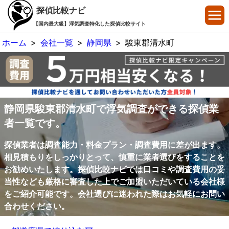
探偵比較ナビ
【国内最大級】浮気調査特化した探偵比較サイト
ホーム
>
会社一覧
>
静岡県
>
駿東郡清水町
静岡県駿東郡清水町で浮気調査ができる探偵業
者一覧です。
探偵業者は調査能力・料金プラン・調査費用に差が出ます。
相見積もりをしっかりとって、慎重に業者選びをすることを
お勧めいたします。探偵比較ナビでは口コミや調査費用の妥
当性なども厳格に審査した上でご加盟いただいている会社様
をご紹介可能です。会社選びに迷われた際はお気軽にお問い
合わせください。