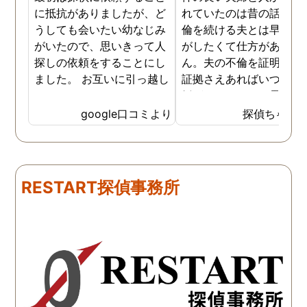
に抵抗がありましたが、ど
れていたのは昔の話で、
うしても会いたい幼なじみ
倫を続ける夫とは早く離
がいたので、思いきって人
がしたくて仕方がありま
探しの依頼をすることにし
ん。夫の不倫を証明でき
ました。 お互いに引っ越し
証拠さえあればいつでも
していましたし、わかって
婚ができるのにと愚痴を
いる情報も少なかったの
ぼしていると、姉が探偵
google口コミより
探偵ちゃん
で、難しいかなと思ってい
不倫の証拠集めを依頼し
たのですが、見事に探して
くれました。探偵事務所
下さり、再会する事が出来
さんざん夫の愚痴を言っ
ました。うれしくてお互い
にも関わらず、相談員の
RESTART探偵事務所
に涙の再会でした。 対応し
は嫌な顔一つせず私の話
て下さった方も丁寧で、安
聞いてくれました。それ
心して相談出来ました。 児
ら本題の調査に関しての
玉総合情報事務所さんに依
になり、費用に関しても
頼させていただき本当に良
明な点が全くないほどし
かったです。
かりと説明をしてくれま
た。調査では夫が不倫相