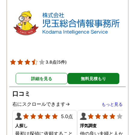
3.8点
(5件)
詳細を見る
無料見積もり
口コミ
右にスクロールできます→
もっと見る
5.0点
4.0
人探し
浮気調査
最初は探偵に依頼すること
仲の良い夫婦と人から言