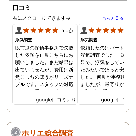
口コミ
右にスクロールできます→
もっと見る
5.0点
5.0
浮気調査
浮気調査
以前別の探偵事務所で失敗
依頼したのはパートナー
した依頼を再度こちらにお
浮気調査でした。 調査の
願いしました。まだ結果は
果で、浮気をしていなか
出ていませんが、費用は断
たみたいでほっと安心し
然こっちのほうがリーズナ
した。 何度か事務所に行
ブルです。スタッフの対応
ましたが、最寄りから徒
なんかも温かみを感じま
3分程度で通いやすかっ
す。はじめからこちらにす
です。
google口コミより
google口コミ
ればよかったです😢 …
ホリエ総合調査