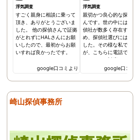
浮気調査
浮気調査
すごく親身に相談に乗って
親切かつ良心的な探偵社
頂き、ありがとうございま
んです。世の中には詐欺
した。 他の探偵さんで証拠
偵社が数多く存在するた
がとれずにHALさんにお願
め、探偵社選びには慎重
いしたので、最初からお願
した。その様な私でした
いすれば良かったです。
が、こちらに電話で相談
たところ、対応された方
探偵のノウハウまで丁寧
google口コミより
google口コミ
教えて下さったのです。
用できると思い、早速お
話になりました。実際に
は、仕事も丁寧で調査内
崎山探偵事務所
を専門家に提出した際に
は、良い探偵社だと言わ
ました。