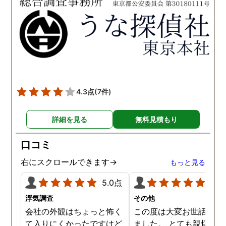
た。 調査も私の望む結果を
何かありましたらご相談
得るべく、尽力して頂き、
せて頂きたいと思います
密に連絡をいただきなが
ら、丁寧に対応してくださ
いました。 おかげで、とて
も充分な調査結果をいただ
きました。 サポートの方
も、不安で日々辛い気持ち
4.3点
(7件)
で過ごしていた私に親身に
対応して頂いた上に、かな
詳細を見る
無料見積もり
り迅速に弁護士に関するア
ドバイスを頂き繋いで下さ
口コミ
った事、本当に感謝してい
ます。
右にスクロールできます→
もっと見る
5.0点
5.0
浮気調査
その他
会社の外観はちょっと怖く
この度は大変お世話にな
て入りにくかったですけど
ました。 とても親切に接