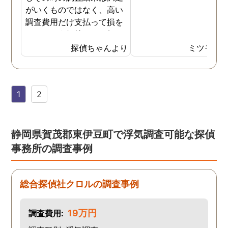
がいくものではなく、高い
調査費用だけ支払って損を
したという気持ちで一杯で
した。今回また夫の浮気疑
探偵ちゃんより
ミツモア
惑が浮上し、今度こそは探
偵選びにも気を遣いまし
た。今回の探偵は打ち合わ
1
2
せの段階から「ここなら安
心して任せられる」と思え
るほど丁寧で、実際短い調
査期間の間に動かぬ証拠を
静岡県賀茂郡東伊豆町で浮気調査可能な探偵
いくつも掴んできてくれま
事務所の調査事例
した。追加の調査費用など
もなく、探偵選びの重要さ
を感じました。
総合探偵社クロルの調査事例
19万円
調査費用: