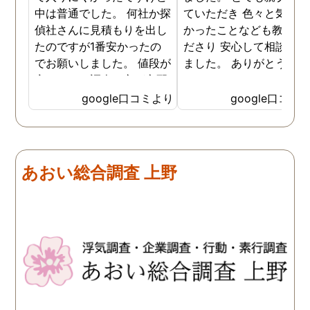
中は普通でした。 何社か探
ていただき 色々と気付か
偵社さんに見積もりを出し
かったことなども教えて
たのですが1番安かったの
ださり 安心して相談がで
でお願いしました。 値段が
ました。 ありがとうござ
安いので、調査の方が心配
ました。
でしたがしっかり浮気の証
google口コミより
google口コミ
拠を押さえて頂けました。
ありがとう御座いました。
前に進めます。 もう2度と
探偵に頼む事のない人生を
あおい総合調査 上野
歩みますね(笑)