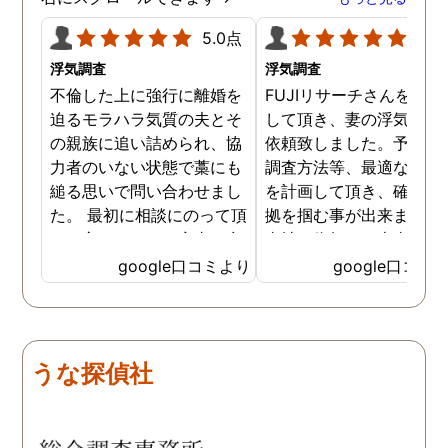
5.0点
5.0
浮気調査
浮気調査
不倫した上に強行に離婚を
FUJIリサーチさんをご紹
迫るモラハラ気質の夫とそ
して頂き、妻の浮気調査
の親族に追い詰められ、協
依頼致しました。予算か
力者のいない状態で藁にも
調査方法等、最適なやり
縋る思いで問い合わせまし
を計画して頂き、確実な
た。 最初に相談にのって頂
拠を掴む事が出来ました
いた方も、とても率直に意
当社に依頼して本当に良
見を言っていただき、また
ったと実感しております
google口コミより
google口コミ
費用面も正直に答えていた
依頼中にはいろいろな相
だき、私の望む結果を得る
も聞いて頂き、救われる
ためには、決して安いとは
が多々ありました。大変
言えないですが、それでも
謝しております。 私と同
うな探偵社
少しでも低く抑えるアドバ
様な状況の方々には是非
イスもいただき、納得して
FUJIリサーチさんへの依
依頼させていただきまし
をお勧め致します。 今後