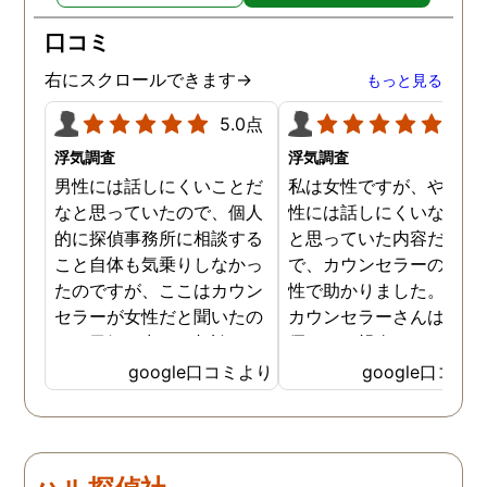
口コミ
右にスクロールできます→
もっと見る
5.0点
5.0
浮気調査
浮気調査
男性には話しにくいことだ
私は女性ですが、やはり
なと思っていたので、個人
性には話しにくいな。。
的に探偵事務所に相談する
と思っていた内容だった
こと自体も気乗りしなかっ
で、カウンセラーの方が
たのですが、ここはカウン
性で助かりました。MR
セラーが女性だと聞いたの
カウンセラーさんはすご
で、勇気を出して相談して
優しくて親身になって話
みることにしました。感極
聞いてくれるので思わず
google口コミより
google口コミ
まって泣いてしまったり、
を流して話してしまいま
感情が表に出すぎてしまう
た。それほど自分がずっ
私にも温かく寄り添ってく
不安だったのを再確認し
ださったので安心して悩み
した、調査料金は決して