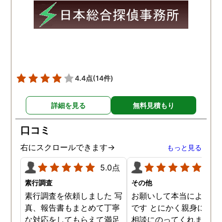
4.4点
(14件)
詳細を見る
無料見積もり
口コミ
右にスクロールできます→
もっと見る
5.0点
5.0
素行調査
その他
素行調査を依頼しました 写
お願いして本当によかっ
真、報告書もまとめて丁寧
です とにかく親身になっ
な対応をしてもらえて満足
相談にのってくれました