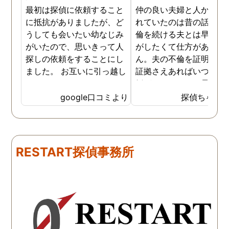
最初は探偵に依頼すること
仲の良い夫婦と人から言
に抵抗がありましたが、ど
れていたのは昔の話で、
うしても会いたい幼なじみ
倫を続ける夫とは早く離
がいたので、思いきって人
がしたくて仕方がありま
探しの依頼をすることにし
ん。夫の不倫を証明でき
ました。 お互いに引っ越し
証拠さえあればいつでも
していましたし、わかって
婚ができるのにと愚痴を
いる情報も少なかったの
ぼしていると、姉が探偵
google口コミより
探偵ちゃん
で、難しいかなと思ってい
不倫の証拠集めを依頼し
たのですが、見事に探して
くれました。探偵事務所
下さり、再会する事が出来
さんざん夫の愚痴を言っ
ました。うれしくてお互い
にも関わらず、相談員の
RESTART探偵事務所
に涙の再会でした。 対応し
は嫌な顔一つせず私の話
て下さった方も丁寧で、安
聞いてくれました。それ
心して相談出来ました。 児
ら本題の調査に関しての
玉総合情報事務所さんに依
になり、費用に関しても
頼させていただき本当に良
明な点が全くないほどし
かったです。
かりと説明をしてくれま