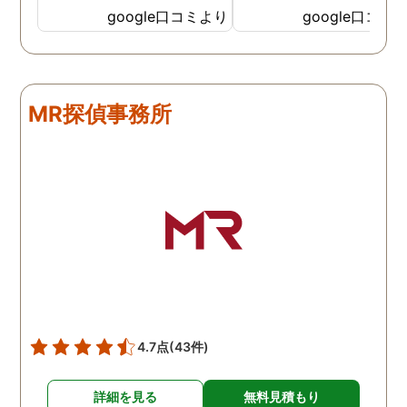
してもらいました。 噂通り
てどうやって撮ったのか
google口コミより
google口コミ
調査も細かく、こんな所ま
くと面白い話し聞かせて
でしっかり撮ってくれたん
れますね。 問題がない方
だなと驚きました。 この証
いいんですがまた何かあ
拠で旦那と今後の話しが早
たらお願いします。
MR探偵事務所
く進みそうです。また結果
はご連絡します。 知識豊富
で本当に色々と教えてくだ
さり、よくないことはしっ
かり注意してくださる方で
した。本当に感謝してま
す。また分からない事があ
りましたらご連絡するかも
しれませんが、よろしくお
願いします。 この度はあり
がとうございました！！
4.7点
(43件)
詳細を見る
無料見積もり