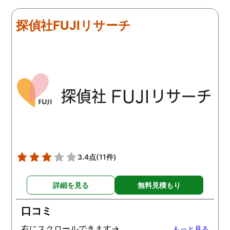
リアルタイムで都度報告が
査が雑ということも一切
来ていました。 担当の人も
く、むしろ期待以上に細
探偵社FUJIリサーチ
丁寧で報告内容もわかりや
く調査・報告してくれた
すかったです。 全国に展開
実際の調査状況をリアル
されているという点も強み
イムで知れるのはかなり
ですね。
い。
3.4点
(11件)
詳細を見る
無料見積もり
口コミ
右にスクロールできます→
もっと見る