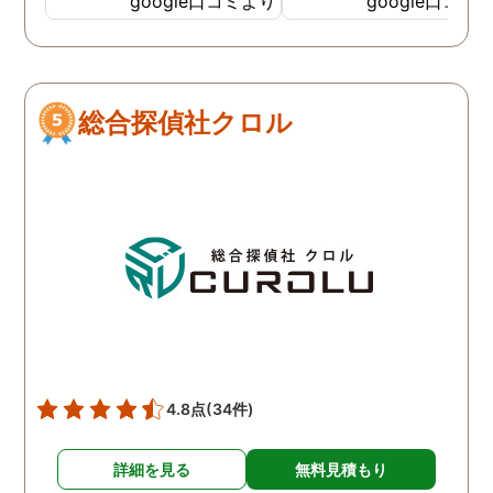
google口コミより
google口コミ
とても鮮明に写っていたの
偵事務所です
で、再度、調査をお願いさ
せて頂きました。 ある程
度、自分でも行動パターン
総合探偵社クロル
の把握をしていましたが、
現場で動いて頂いている探
偵さんの働きぶりが良く
て、解決に至るまでスムー
ズでした。 とくに、急なお
願いの時に人員を手配して
頂き、ホテルからの証拠を
撮って頂いたのは、ありが
たかったです。 調査が終わ
った後も、Lineや電話で今
後の事についてアドバイス
4.8点
(34件)
を頂いて、とても信頼出来
る探偵事務所さんだと、あ
詳細を見る
無料見積もり
らためて思いました。 事務