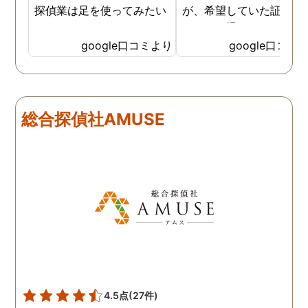
探偵業は足を使ってみたい
が、希望していた証拠を
なイメージがありましたが
っかりと撮ってもらうこ
SNSなどの知識も豊富で、
が出来ました。調査中も
google口コミより
google口コミ
色んな視点から対応されて
動きがある度に細かく報
います。 他の口コミにもあ
してくださり、安心しま
るように、他事務所より料
た。調査当日の夫の動き
金が安く明確で親身になっ
読めない中、柔軟に対応
総合探偵社AMUSE
て対応いただける探偵さん
てくださったこと、本当
です。
感謝しています。 あの日
気を出して電話して良か
た！と心から思っていま
す。
4.5点
(27件)