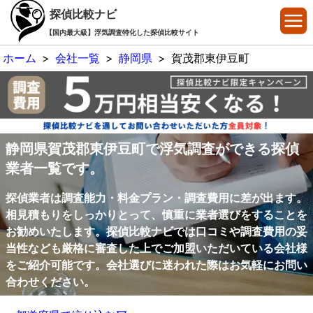
探偵比較ナビ
【国内最大級】浮気調査特化した探偵比較サイト
ホーム
>
会社一覧
>
静岡県
>
賀茂郡東伊豆町
静岡県賀茂郡東伊豆町で浮気調査ができる探偵
業者一覧です。
探偵業者は調査能力・料金プラン・調査費用に差が出ます。
相見積もりをしっかりとって、慎重に業者選びをすることを
お勧めいたします。探偵比較ナビでは口コミや調査費用の妥
当性なども厳格に審査した上でご加盟いただいている会社様
をご紹介可能です。会社選びに迷われた際はお気軽にお問い
合わせください。