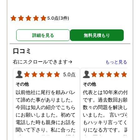
5.0点
(3件)
詳細を見る
無料見積もり
口コミ
右にスクロールできます→
もっと見る
5.0点
5.0
その他
その他
以前他社に尾行を頼みバレ
代表とは10年来の付き合
て諦めた事がありました。
です。過去数回お願いし
今回は知人の紹介でこちら
数々の問題を解決しても
にお願いしました。初めて
いました。 言いづらいこ
電話した時も親身にお話を
もハッキリ言ってくれて
聞いて下さり、私に合った
りになる方です。 調査報
プランで15日位かけて調査
書の写真もいつも驚かさ