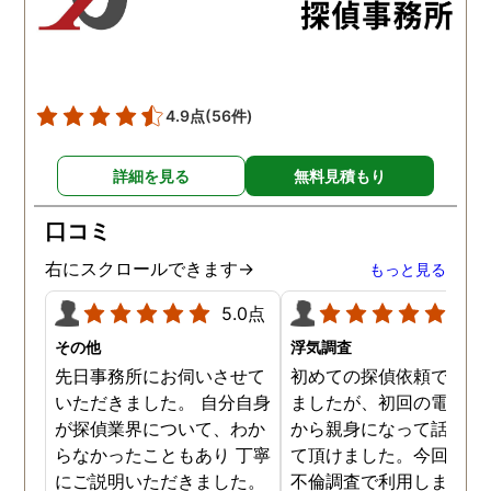
た。調査では夫が不倫相
の自宅に頻繁に訪れる様
が明らかにされ、客観的
見ても不倫を疑いようの
い証拠も集めてくれまし
4.9点
(56件)
た。その間に姉は弁護士
務所に関しても調べてく
詳細を見る
無料見積もり
ていて、周りの人たちの
かげで夫と離婚ができそ
口コミ
です。
右にスクロールできます→
もっと見る
5.0点
5.0
その他
浮気調査
先日事務所にお伺いさせて
初めての探偵依頼で緊張
いただきました。 自分自身
ましたが、初回の電話相
が探偵業界について、わか
から親身になって話を聞
らなかったこともあり 丁寧
て頂けました。今回、夫
にご説明いただきました。
不倫調査で利用しました