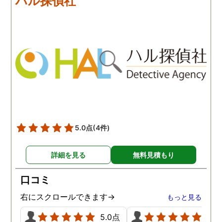
ハル探偵社
を話せました。他はどうか
いとは言えませんが、調
わかりませんが、東京駅前
自体がめちゃくちゃ早い
相談室では調査後もメンタ
し、その後のフォローも
ルが不安定になってしまっ
厚いのでこの値段出して
た私のケアをしっかりして
も東京駅前相談室にお願
くださったおかげで、今は
して良かったと思ってい
元気に過ごせています。
す。
5.0点
(4件)
詳細を見る
無料見積もり
口コミ
右にスクロールできます→
もっと見る
5.0点
5.0