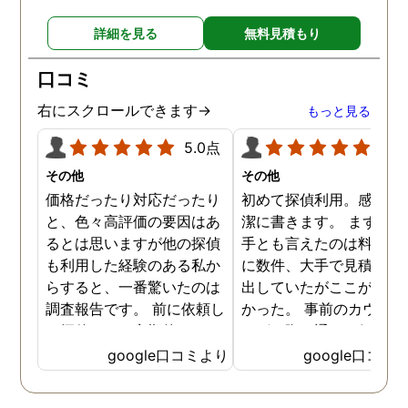
詳細を見る
無料見積もり
口コミ
右にスクロールできます→
もっと見る
5.0点
5.0
その他
その他
価格だったり対応だったり
初めて探偵利用。感想を
と、色々高評価の要因はあ
潔に書きます。 まず、決
るとは思いますが他の探偵
手とも言えたのは料金。 
も利用した経験のある私か
に数件、大手で見積もり
らすると、一番驚いたのは
出していたがここが一番
調査報告です。 前に依頼し
かった。 事前のカウンセ
た探偵では、定期的にまと
ングの際の通りの価格で
めて報告がくる為なかなか
途中での追加料金なども
google口コミより
google口コミ
実際の現状を把握するのが
く安心してお任せできた
難しかったですが、ここは
由のひとつ。 かと言って