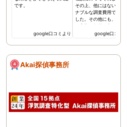
です。
その上、他にはないリー
ナブルな調査費用で済み
した。その他にも、相談
ら実際に行動に出て頂い
のが、スゴく早く問題を
google口コミより
google口コミ
決していただき、大変助
りました。 次回も是非お
いしようと思いました。
しろ最初の相談の段階が
Akai探偵事務所
本当に無料なのが、よか
たです。