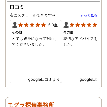
所の皆様にお世話になった
口コミ
ので、クチコミの方書かせ
ていただきます。ありがと
右にスクロールできます→
もっと見る
うございました。
5.0点
5.0
その他
その他
とても親身になって対応し
親切なアドバイスを頂き
てくださいました。
した。
google口コミより
google口コミ
モグラ探偵事務所