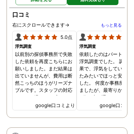
口コミ
右にスクロールできます→
もっと見る
5.0点
5.0
浮気調査
浮気調査
以前別の探偵事務所で失敗
依頼したのはパートナー
した依頼を再度こちらにお
浮気調査でした。 調査の
願いしました。まだ結果は
果で、浮気をしていなか
出ていませんが、費用は断
たみたいでほっと安心し
然こっちのほうがリーズナ
した。 何度か事務所に行
ブルです。スタッフの対応
ましたが、最寄りから徒
なんかも温かみを感じま
3分程度で通いやすかっ
す。はじめからこちらにす
です。
google口コミより
google口コミ
ればよかったです😢 …