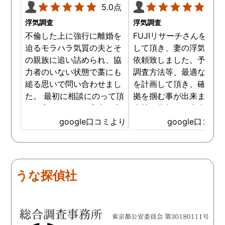
5.0点
5.0
浮気調査
浮気調査
不倫した上に強行に離婚を
FUJIリサーチさんをご紹
迫るモラハラ気質の夫とそ
して頂き、妻の浮気調査
の親族に追い詰められ、協
依頼致しました。予算か
力者のいない状態で藁にも
調査方法等、最適なやり
縋る思いで問い合わせまし
を計画して頂き、確実な
た。 最初に相談にのって頂
拠を掴む事が出来ました
いた方も、とても率直に意
当社に依頼して本当に良
見を言っていただき、また
ったと実感しております
google口コミより
google口コミ
費用面も正直に答えていた
依頼中にはいろいろな相
だき、私の望む結果を得る
も聞いて頂き、救われる
ためには、決して安いとは
が多々ありました。大変
言えないですが、それでも
謝しております。 私と同
うな探偵社
少しでも低く抑えるアドバ
様な状況の方々には是非
イスもいただき、納得して
FUJIリサーチさんへの依
依頼させていただきまし
をお勧め致します。 今後
た。 調査も私の望む結果を
何かありましたらご相談