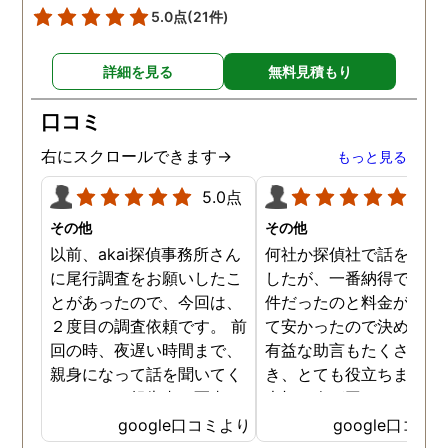
5.0点
(21件)
詳細を見る
無料見積もり
口コミ
右にスクロールできます→
もっと見る
5.0点
5.0
その他
その他
以前、akai探偵事務所さん
何社か探偵社で話を聞き
に尾行調査をお願いしたこ
したが、一番納得できる
とがあったので、今回は、
件だったのと料金が比較
２度目の調査依頼です。 前
て安かったので決めまし
回の時、夜遅い時間まで、
有益な助言もたくさん頂
親身になって話を聞いてく
き、とても役立ちました
れたのと、報告書の写真
大切な人が困っていたら
が、場所が悪かったのに、
番に紹介したいと思える
google口コミより
google口コミ
とても鮮明に写っていたの
偵事務所です