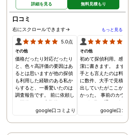
詳細を見る
無料見積もり
口コミ
右にスクロールできます→
もっと見る
5.0点
5.0
その他
その他
価格だったり対応だったり
初めて探偵利用。感想を
と、色々高評価の要因はあ
潔に書きます。 まず、決
るとは思いますが他の探偵
手とも言えたのは料金。 
も利用した経験のある私か
に数件、大手で見積もり
らすると、一番驚いたのは
出していたがここが一番
調査報告です。 前に依頼し
かった。 事前のカウンセ
た探偵では、定期的にまと
ングの際の通りの価格で
めて報告がくる為なかなか
途中での追加料金なども
google口コミより
google口コミ
実際の現状を把握するのが
く安心してお任せできた
難しかったですが、ここは
由のひとつ。 かと言って
リアルタイムで都度報告が
査が雑ということも一切