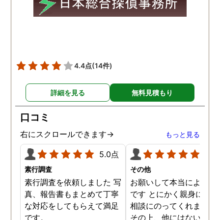
4.4点
(14件)
詳細を見る
無料見積もり
口コミ
右にスクロールできます→
もっと見る
5.0点
5.0
素行調査
その他
素行調査を依頼しました 写
お願いして本当によかっ
真、報告書もまとめて丁寧
です とにかく親身になっ
な対応をしてもらえて満足
相談にのってくれました
です。
その上、他にはないリー