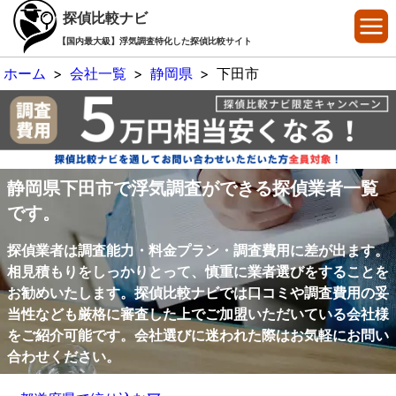
探偵比較ナビ
【国内最大級】浮気調査特化した探偵比較サイト
ホーム
>
会社一覧
>
静岡県
>
下田市
静岡県下田市で浮気調査ができる探偵業者一覧
です。
探偵業者は調査能力・料金プラン・調査費用に差が出ます。
相見積もりをしっかりとって、慎重に業者選びをすることを
お勧めいたします。探偵比較ナビでは口コミや調査費用の妥
当性なども厳格に審査した上でご加盟いただいている会社様
をご紹介可能です。会社選びに迷われた際はお気軽にお問い
合わせください。