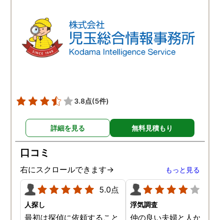
3.8点
(5件)
詳細を見る
無料見積もり
口コミ
右にスクロールできます→
もっと見る
5.0点
4.0
人探し
浮気調査
最初は探偵に依頼すること
仲の良い夫婦と人から言