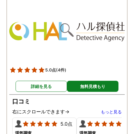
わかりませんが、東京駅前
自体がめちゃくちゃ早い
相談室では調査後もメンタ
し、その後のフォローも
ルが不安定になってしまっ
厚いのでこの値段出して
た私のケアをしっかりして
も東京駅前相談室にお願
くださったおかげで、今は
して良かったと思ってい
元気に過ごせています。
す。
5.0点
(4件)
詳細を見る
無料見積もり
口コミ
右にスクロールできます→
もっと見る
5.0点
5.0
浮気調査
浮気調査