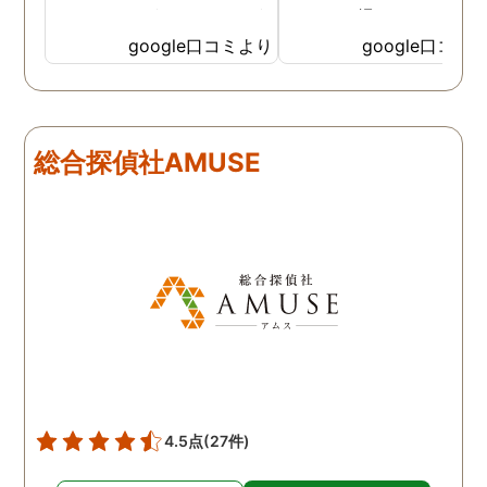
なイメージがありましたが
っかりと撮ってもらうこ
SNSなどの知識も豊富で、
が出来ました。調査中も
google口コミより
google口コミ
色んな視点から対応されて
動きがある度に細かく報
います。 他の口コミにもあ
してくださり、安心しま
るように、他事務所より料
た。調査当日の夫の動き
金が安く明確で親身になっ
読めない中、柔軟に対応
総合探偵社AMUSE
て対応いただける探偵さん
てくださったこと、本当
です。
感謝しています。 あの日
気を出して電話して良か
た！と心から思っていま
す。
4.5点
(27件)