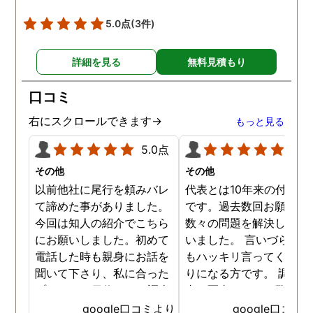
5.0点
(3件)
詳細を見る
無料見積もり
口コミ
右にスクロールできます→
もっと見る
5.0点
5.0
その他
その他
以前他社に尾行を頼みバレ
代表とは10年来の付き合
て諦めた事がありました。
です。過去数回お願いし
今回は知人の紹介でこちら
数々の問題を解決しても
にお願いしました。初めて
いました。 言いづらいこ
電話した時も親身にお話を
もハッキリ言ってくれて
聞いて下さり、私に合った
りになる方です。 調査報
プランで15日位かけて調査
書の写真もいつも驚かさ
してもらいました。 噂通り
てどうやって撮ったのか
google口コミより
google口コミ