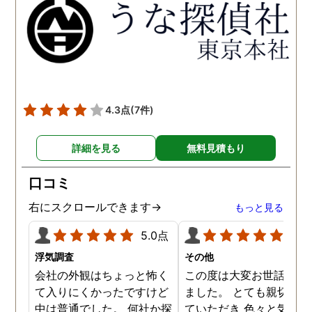
得るべく、尽力して頂き、
せて頂きたいと思います
密に連絡をいただきなが
ら、丁寧に対応してくださ
いました。 おかげで、とて
も充分な調査結果をいただ
きました。 サポートの方
も、不安で日々辛い気持ち
4.3点
(7件)
で過ごしていた私に親身に
対応して頂いた上に、かな
詳細を見る
無料見積もり
り迅速に弁護士に関するア
ドバイスを頂き繋いで下さ
口コミ
った事、本当に感謝してい
ます。
右にスクロールできます→
もっと見る
5.0点
5.0
浮気調査
その他
会社の外観はちょっと怖く
この度は大変お世話にな
て入りにくかったですけど
ました。 とても親切に接
中は普通でした。 何社か探
ていただき 色々と気付か