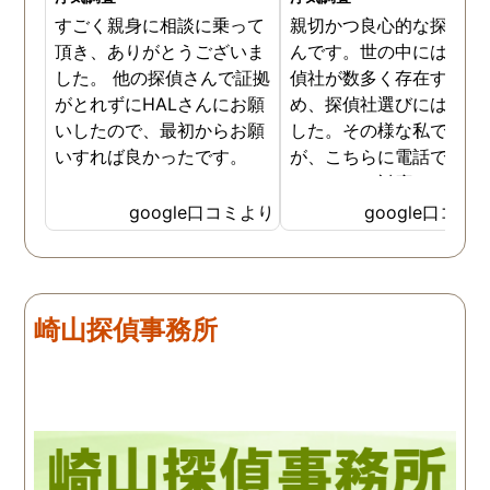
すごく親身に相談に乗って
親切かつ良心的な探偵社
頂き、ありがとうございま
んです。世の中には詐欺
した。 他の探偵さんで証拠
偵社が数多く存在するた
がとれずにHALさんにお願
め、探偵社選びには慎重
いしたので、最初からお願
した。その様な私でした
いすれば良かったです。
が、こちらに電話で相談
たところ、対応された方
探偵のノウハウまで丁寧
google口コミより
google口コミ
教えて下さったのです。
用できると思い、早速お
話になりました。実際に
は、仕事も丁寧で調査内
崎山探偵事務所
を専門家に提出した際に
は、良い探偵社だと言わ
ました。