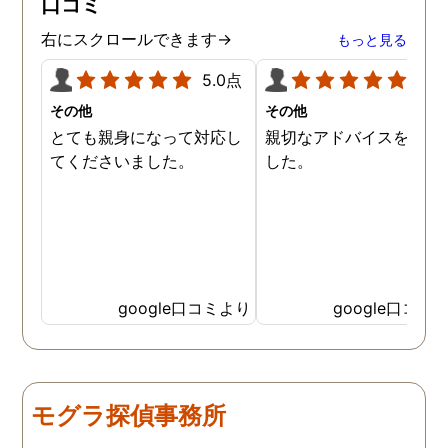
口コミ
ので、クチコミの方書かせ
ていただきます。ありがと
右にスクロールできます→
もっと見る
うございました。
5.0点
5.0
その他
その他
とても親身になって対応し
親切なアドバイスを頂き
てくださいました。
した。
google口コミより
google口コミ
モグラ探偵事務所