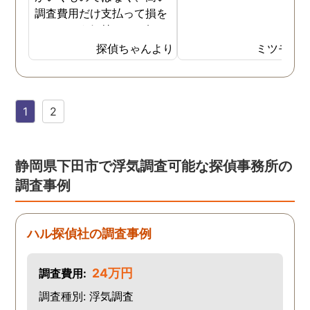
調査費用だけ支払って損を
したという気持ちで一杯で
した。今回また夫の浮気疑
探偵ちゃんより
ミツモア
惑が浮上し、今度こそは探
偵選びにも気を遣いまし
た。今回の探偵は打ち合わ
1
2
せの段階から「ここなら安
心して任せられる」と思え
るほど丁寧で、実際短い調
査期間の間に動かぬ証拠を
静岡県下田市で浮気調査可能な探偵事務所の
いくつも掴んできてくれま
調査事例
した。追加の調査費用など
もなく、探偵選びの重要さ
を感じました。
ハル探偵社の調査事例
24万円
調査費用:
調査種別: 浮気調査