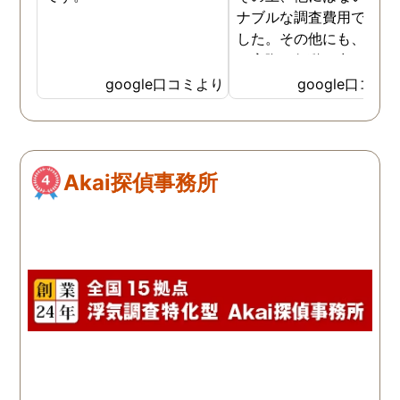
ナブルな調査費用で済み
した。その他にも、相談
ら実際に行動に出て頂い
のが、スゴく早く問題を
google口コミより
google口コミ
決していただき、大変助
りました。 次回も是非お
いしようと思いました。
しろ最初の相談の段階が
Akai探偵事務所
本当に無料なのが、よか
たです。