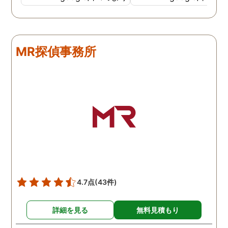
調査も細かく、こんな所ま
くと面白い話し聞かせて
でしっかり撮ってくれたん
れますね。 問題がない方
だなと驚きました。 この証
いいんですがまた何かあ
拠で旦那と今後の話しが早
たらお願いします。
MR探偵事務所
く進みそうです。また結果
はご連絡します。 知識豊富
で本当に色々と教えてくだ
さり、よくないことはしっ
かり注意してくださる方で
した。本当に感謝してま
す。また分からない事があ
りましたらご連絡するかも
しれませんが、よろしくお
願いします。 この度はあり
がとうございました！！
4.7点
(43件)
詳細を見る
無料見積もり