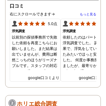
口コミ
右にスクロールできます→
もっと見る
5.0点
5.0
浮気調査
浮気調査
以前別の探偵事務所で失敗
依頼したのはパートナー
した依頼を再度こちらにお
浮気調査でした。 調査の
願いしました。まだ結果は
果で、浮気をしていなか
出ていませんが、費用は断
たみたいでほっと安心し
然こっちのほうがリーズナ
した。 何度か事務所に行
ブルです。スタッフの対応
ましたが、最寄りから徒
なんかも温かみを感じま
3分程度で通いやすかっ
す。はじめからこちらにす
です。
google口コミより
google口コミ
ればよかったです😢 …
ホリエ総合調査