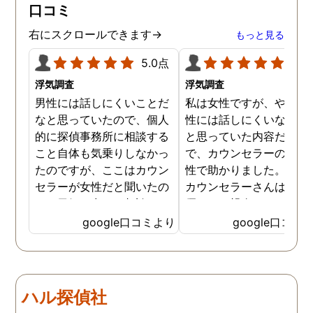
口コミ
右にスクロールできます→
もっと見る
5.0点
5.0
浮気調査
浮気調査
男性には話しにくいことだ
私は女性ですが、やはり
なと思っていたので、個人
性には話しにくいな。。
的に探偵事務所に相談する
と思っていた内容だった
こと自体も気乗りしなかっ
で、カウンセラーの方が
たのですが、ここはカウン
性で助かりました。MR
セラーが女性だと聞いたの
カウンセラーさんはすご
で、勇気を出して相談して
優しくて親身になって話
みることにしました。感極
聞いてくれるので思わず
google口コミより
google口コミ
まって泣いてしまったり、
を流して話してしまいま
感情が表に出すぎてしまう
た。それほど自分がずっ
私にも温かく寄り添ってく
不安だったのを再確認し
ださったので安心して悩み
した、調査料金は決して
ハル探偵社
を話せました。他はどうか
いとは言えませんが、調