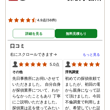
の自宅に頻繁に訪れる様
が明らかにされ、客観的
見ても不倫を疑いようの
い証拠も集めてくれまし
4.9点
(56件)
た。その間に姉は弁護士
務所に関しても調べてく
詳細を見る
無料見積もり
ていて、周りの人たちの
かげで夫と離婚ができそ
口コミ
です。
右にスクロールできます→
もっと見る
5.0点
5.0
その他
浮気調査
先日事務所にお伺いさせて
初めての探偵依頼で緊張
いただきました。 自分自身
ましたが、初回の電話相
が探偵業界について、わか
から親身になって話を聞
らなかったこともあり 丁寧
て頂けました。今回、夫
にご説明いただきました。
不倫調査で利用しました
探偵業は足を使ってみたい
が、希望していた証拠を