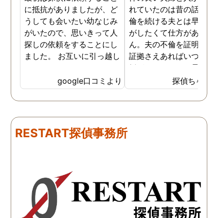
に抵抗がありましたが、ど
れていたのは昔の話で、
うしても会いたい幼なじみ
倫を続ける夫とは早く離
がいたので、思いきって人
がしたくて仕方がありま
探しの依頼をすることにし
ん。夫の不倫を証明でき
ました。 お互いに引っ越し
証拠さえあればいつでも
していましたし、わかって
婚ができるのにと愚痴を
いる情報も少なかったの
ぼしていると、姉が探偵
google口コミより
探偵ちゃん
で、難しいかなと思ってい
不倫の証拠集めを依頼し
たのですが、見事に探して
くれました。探偵事務所
下さり、再会する事が出来
さんざん夫の愚痴を言っ
ました。うれしくてお互い
にも関わらず、相談員の
RESTART探偵事務所
に涙の再会でした。 対応し
は嫌な顔一つせず私の話
て下さった方も丁寧で、安
聞いてくれました。それ
心して相談出来ました。 児
ら本題の調査に関しての
玉総合情報事務所さんに依
になり、費用に関しても
頼させていただき本当に良
明な点が全くないほどし
かったです。
かりと説明をしてくれま
た。調査では夫が不倫相