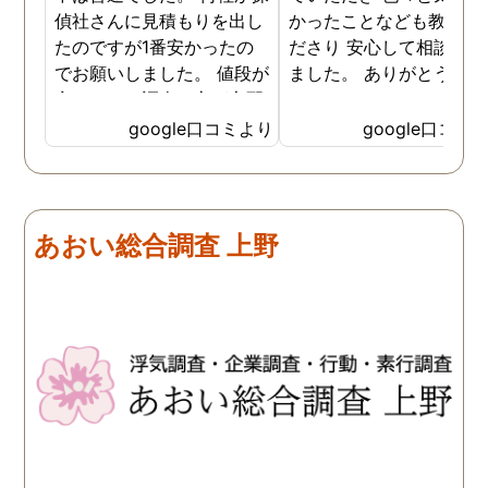
偵社さんに見積もりを出し
かったことなども教えて
たのですが1番安かったの
ださり 安心して相談がで
でお願いしました。 値段が
ました。 ありがとうござ
安いので、調査の方が心配
ました。
でしたがしっかり浮気の証
google口コミより
google口コミ
拠を押さえて頂けました。
ありがとう御座いました。
前に進めます。 もう2度と
探偵に頼む事のない人生を
あおい総合調査 上野
歩みますね(笑)