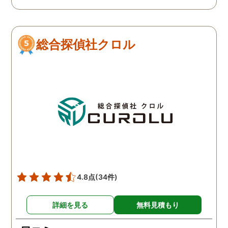
で、再度、調査をお願いさ
せて頂きました。 ある程
度、自分でも行動パターン
総合探偵社クロル
の把握をしていましたが、
現場で動いて頂いている探
偵さんの働きぶりが良く
て、解決に至るまでスムー
ズでした。 とくに、急なお
願いの時に人員を手配して
頂き、ホテルからの証拠を
撮って頂いたのは、ありが
たかったです。 調査が終わ
った後も、Lineや電話で今
後の事についてアドバイス
4.8点
(34件)
を頂いて、とても信頼出来
る探偵事務所さんだと、あ
詳細を見る
無料見積もり
らためて思いました。 事務
所の皆様にお世話になった