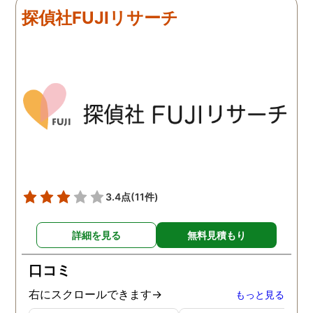
来ていました。 担当の人も
く、むしろ期待以上に細
探偵社FUJIリサーチ
丁寧で報告内容もわかりや
く調査・報告してくれた
すかったです。 全国に展開
実際の調査状況をリアル
されているという点も強み
イムで知れるのはかなり
ですね。
い。
3.4点
(11件)
詳細を見る
無料見積もり
口コミ
右にスクロールできます→
もっと見る