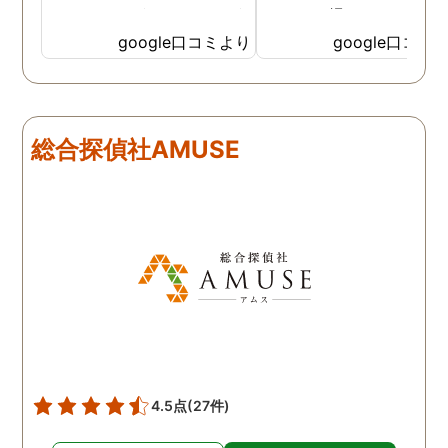
なイメージがありましたが
っかりと撮ってもらうこ
SNSなどの知識も豊富で、
が出来ました。調査中も
google口コミより
google口コミ
色んな視点から対応されて
動きがある度に細かく報
います。 他の口コミにもあ
してくださり、安心しま
るように、他事務所より料
た。調査当日の夫の動き
金が安く明確で親身になっ
読めない中、柔軟に対応
総合探偵社AMUSE
て対応いただける探偵さん
てくださったこと、本当
です。
感謝しています。 あの日
気を出して電話して良か
た！と心から思っていま
す。
4.5点
(27件)