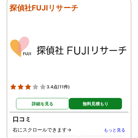
来ていました。 担当の人も
く、むしろ期待以上に細
探偵社FUJIリサーチ
丁寧で報告内容もわかりや
く調査・報告してくれた
すかったです。 全国に展開
実際の調査状況をリアル
されているという点も強み
イムで知れるのはかなり
ですね。
い。
3.4点
(11件)
詳細を見る
無料見積もり
口コミ
右にスクロールできます→
もっと見る