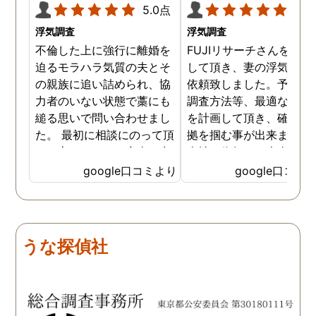
5.0点
5.0
浮気調査
浮気調査
不倫した上に強行に離婚を
FUJIリサーチさんをご紹
迫るモラハラ気質の夫とそ
して頂き、妻の浮気調査
の親族に追い詰められ、協
依頼致しました。予算か
力者のいない状態で藁にも
調査方法等、最適なやり
縋る思いで問い合わせまし
を計画して頂き、確実な
た。 最初に相談にのって頂
拠を掴む事が出来ました
いた方も、とても率直に意
当社に依頼して本当に良
見を言っていただき、また
ったと実感しております
google口コミより
google口コミ
費用面も正直に答えていた
依頼中にはいろいろな相
だき、私の望む結果を得る
も聞いて頂き、救われる
ためには、決して安いとは
が多々ありました。大変
言えないですが、それでも
謝しております。 私と同
うな探偵社
少しでも低く抑えるアドバ
様な状況の方々には是非
イスもいただき、納得して
FUJIリサーチさんへの依
依頼させていただきまし
をお勧め致します。 今後
た。 調査も私の望む結果を
何かありましたらご相談