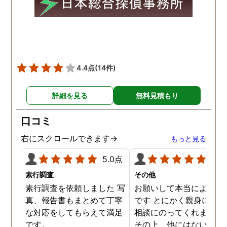
4.4点
(14件)
詳細を見る
無料見積もり
口コミ
右にスクロールできます→
もっと見る
5.0点
5.0
素行調査
その他
素行調査を依頼しました 写
お願いして本当によかっ
真、報告書もまとめて丁寧
です とにかく親身になっ
な対応をしてもらえて満足
相談にのってくれました
です。
その上、他にはないリー