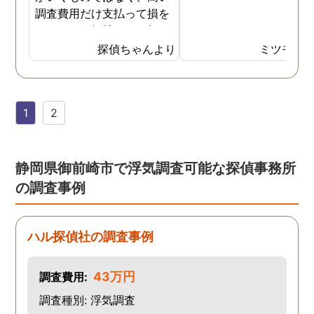
調査費用だけ支払って損を
したという気持ちで一杯で
した。今回また夫の浮気疑
探偵ちゃんより
ミツモア
惑が浮上し、今度こそは探
偵選びにも気を遣いまし
た。今回の探偵は打ち合わ
1
2
せの段階から「ここなら安
心して任せられる」と思え
るほど丁寧で、実際短い調
査期間の間に動かぬ証拠を
静岡県御前崎市で浮気調査可能な探偵事務所
いくつも掴んできてくれま
の調査事例
した。追加の調査費用など
もなく、探偵選びの重要さ
を感じました。
ハル探偵社の調査事例
43万円
調査費用:
調査種別: 浮気調査