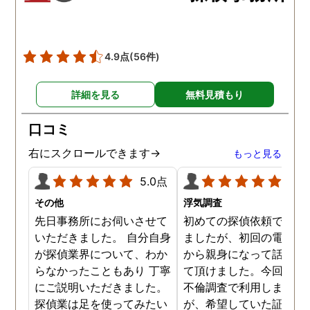
の自宅に頻繁に訪れる様
が明らかにされ、客観的
見ても不倫を疑いようの
い証拠も集めてくれまし
4.9点
(56件)
た。その間に姉は弁護士
務所に関しても調べてく
詳細を見る
無料見積もり
ていて、周りの人たちの
かげで夫と離婚ができそ
口コミ
です。
右にスクロールできます→
もっと見る
5.0点
5.0
その他
浮気調査
先日事務所にお伺いさせて
初めての探偵依頼で緊張
いただきました。 自分自身
ましたが、初回の電話相
が探偵業界について、わか
から親身になって話を聞
らなかったこともあり 丁寧
て頂けました。今回、夫
にご説明いただきました。
不倫調査で利用しました
探偵業は足を使ってみたい
が、希望していた証拠を