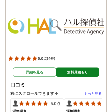
わかりませんが、東京駅前
自体がめちゃくちゃ早い
相談室では調査後もメンタ
し、その後のフォローも
ルが不安定になってしまっ
厚いのでこの値段出して
た私のケアをしっかりして
も東京駅前相談室にお願
くださったおかげで、今は
して良かったと思ってい
元気に過ごせています。
す。
5.0点
(4件)
詳細を見る
無料見積もり
口コミ
右にスクロールできます→
もっと見る
5.0点
5.0
浮気調査
浮気調査