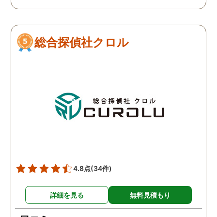
で、再度、調査をお願いさ
せて頂きました。 ある程
度、自分でも行動パターン
総合探偵社クロル
の把握をしていましたが、
現場で動いて頂いている探
偵さんの働きぶりが良く
て、解決に至るまでスムー
ズでした。 とくに、急なお
願いの時に人員を手配して
頂き、ホテルからの証拠を
撮って頂いたのは、ありが
たかったです。 調査が終わ
った後も、Lineや電話で今
後の事についてアドバイス
4.8点
(34件)
を頂いて、とても信頼出来
る探偵事務所さんだと、あ
詳細を見る
無料見積もり
らためて思いました。 事務
所の皆様にお世話になった