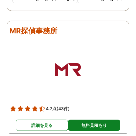
調査も細かく、こんな所ま
くと面白い話し聞かせて
でしっかり撮ってくれたん
れますね。 問題がない方
だなと驚きました。 この証
いいんですがまた何かあ
拠で旦那と今後の話しが早
たらお願いします。
MR探偵事務所
く進みそうです。また結果
はご連絡します。 知識豊富
で本当に色々と教えてくだ
さり、よくないことはしっ
かり注意してくださる方で
した。本当に感謝してま
す。また分からない事があ
りましたらご連絡するかも
しれませんが、よろしくお
願いします。 この度はあり
がとうございました！！
4.7点
(43件)
詳細を見る
無料見積もり