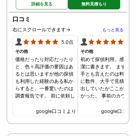
詳細を見る
無料見積もり
口コミ
右にスクロールできます→
もっと見る
5.0点
5.0
その他
その他
価格だったり対応だったり
初めて探偵利用。感想を
と、色々高評価の要因はあ
潔に書きます。 まず、決
るとは思いますが他の探偵
手とも言えたのは料金。 
も利用した経験のある私か
に数件、大手で見積もり
らすると、一番驚いたのは
出していたがここが一番
調査報告です。 前に依頼し
かった。 事前のカウンセ
た探偵では、定期的にまと
ングの際の通りの価格で
めて報告がくる為なかなか
途中での追加料金なども
google口コミより
google口コミ
実際の現状を把握するのが
く安心してお任せできた
難しかったですが、ここは
由のひとつ。 かと言って
リアルタイムで都度報告が
査が雑ということも一切