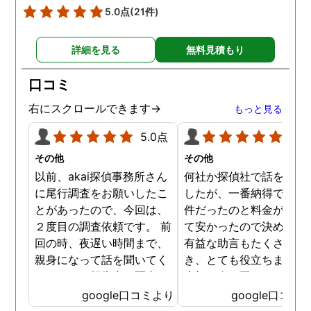
5.0点
(21件)
詳細を見る
無料見積もり
口コミ
右にスクロールできます→
もっと見る
5.0点
5.0
その他
その他
以前、akai探偵事務所さん
何社か探偵社で話を聞き
に尾行調査をお願いしたこ
したが、一番納得できる
とがあったので、今回は、
件だったのと料金が比較
２度目の調査依頼です。 前
て安かったので決めまし
回の時、夜遅い時間まで、
有益な助言もたくさん頂
親身になって話を聞いてく
き、とても役立ちました
れたのと、報告書の写真
大切な人が困っていたら
が、場所が悪かったのに、
番に紹介したいと思える
google口コミより
google口コミ
とても鮮明に写っていたの
偵事務所です