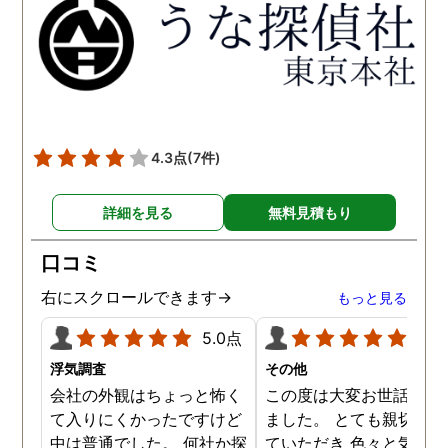
得るべく、尽力して頂き、
せて頂きたいと思います
密に連絡をいただきなが
ら、丁寧に対応してくださ
いました。 おかげで、とて
も充分な調査結果をいただ
きました。 サポートの方
も、不安で日々辛い気持ち
4.3点
(7件)
で過ごしていた私に親身に
対応して頂いた上に、かな
詳細を見る
無料見積もり
り迅速に弁護士に関するア
ドバイスを頂き繋いで下さ
口コミ
った事、本当に感謝してい
ます。
右にスクロールできます→
もっと見る
5.0点
5.0
浮気調査
その他
会社の外観はちょっと怖く
この度は大変お世話にな
て入りにくかったですけど
ました。 とても親切に接
中は普通でした。 何社か探
ていただき 色々と気付か