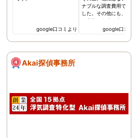
ナブルな調査費用で済み
した。その他にも、相談
ら実際に行動に出て頂い
のが、スゴく早く問題を
google口コミより
google口コミ
決していただき、大変助
りました。 次回も是非お
いしようと思いました。
しろ最初の相談の段階が
Akai探偵事務所
本当に無料なのが、よか
たです。