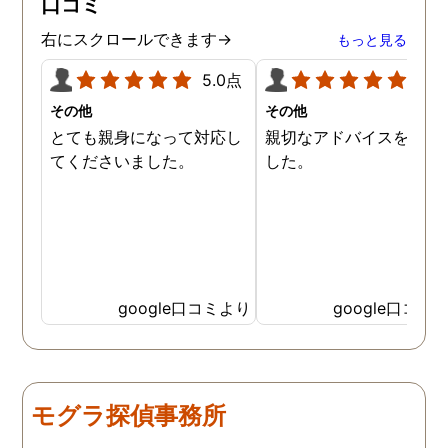
口コミ
ので、クチコミの方書かせ
ていただきます。ありがと
右にスクロールできます→
もっと見る
うございました。
5.0点
5.0
その他
その他
とても親身になって対応し
親切なアドバイスを頂き
てくださいました。
した。
google口コミより
google口コミ
モグラ探偵事務所