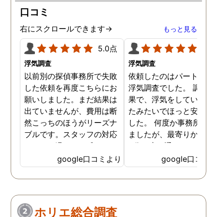
口コミ
右にスクロールできます→
もっと見る
5.0点
5.0
浮気調査
浮気調査
以前別の探偵事務所で失敗
依頼したのはパートナー
した依頼を再度こちらにお
浮気調査でした。 調査の
願いしました。まだ結果は
果で、浮気をしていなか
出ていませんが、費用は断
たみたいでほっと安心し
然こっちのほうがリーズナ
した。 何度か事務所に行
ブルです。スタッフの対応
ましたが、最寄りから徒
なんかも温かみを感じま
3分程度で通いやすかっ
す。はじめからこちらにす
です。
google口コミより
google口コミ
ればよかったです😢 …
ホリエ総合調査