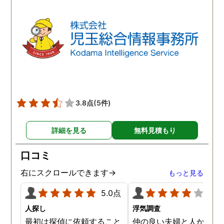
3.8点
(5件)
詳細を見る
無料見積もり
口コミ
右にスクロールできます→
もっと見る
5.0点
4.0
人探し
浮気調査
最初は探偵に依頼すること
仲の良い夫婦と人から言