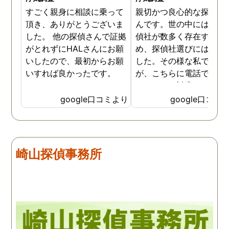
すごく親身に相談に乗って
親切かつ良心的な探偵社
頂き、ありがとうございま
んです。世の中には詐欺
した。 他の探偵さんで証拠
偵社が数多く存在するた
がとれずにHALさんにお願
め、探偵社選びには慎重
いしたので、最初からお願
した。その様な私でした
いすれば良かったです。
が、こちらに電話で相談
たところ、対応された方
探偵のノウハウまで丁寧
google口コミより
google口コミ
教えて下さったのです。
用できると思い、早速お
話になりました。実際に
は、仕事も丁寧で調査内
崎山探偵事務所
を専門家に提出した際に
は、良い探偵社だと言わ
ました。