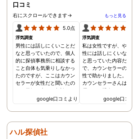
口コミ
右にスクロールできます→
もっと見る
5.0点
5.0
浮気調査
浮気調査
男性には話しにくいことだ
私は女性ですが、やはり
なと思っていたので、個人
性には話しにくいな。。
的に探偵事務所に相談する
と思っていた内容だった
こと自体も気乗りしなかっ
で、カウンセラーの方が
たのですが、ここはカウン
性で助かりました。MR
セラーが女性だと聞いたの
カウンセラーさんはすご
で、勇気を出して相談して
優しくて親身になって話
みることにしました。感極
聞いてくれるので思わず
google口コミより
google口コミ
まって泣いてしまったり、
を流して話してしまいま
感情が表に出すぎてしまう
た。それほど自分がずっ
私にも温かく寄り添ってく
不安だったのを再確認し
ださったので安心して悩み
した、調査料金は決して
ハル探偵社
を話せました。他はどうか
いとは言えませんが、調