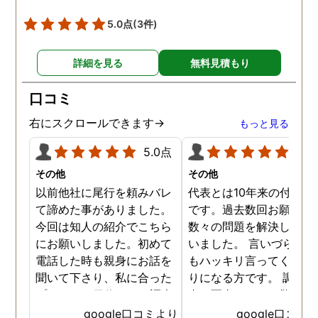
5.0点
(3件)
詳細を見る
無料見積もり
口コミ
右にスクロールできます→
もっと見る
5.0点
5.0
その他
その他
以前他社に尾行を頼みバレ
代表とは10年来の付き合
て諦めた事がありました。
です。過去数回お願いし
今回は知人の紹介でこちら
数々の問題を解決しても
にお願いしました。初めて
いました。 言いづらいこ
電話した時も親身にお話を
もハッキリ言ってくれて
聞いて下さり、私に合った
りになる方です。 調査報
プランで15日位かけて調査
書の写真もいつも驚かさ
してもらいました。 噂通り
てどうやって撮ったのか
google口コミより
google口コミ