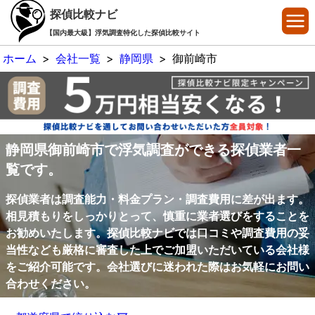
探偵比較ナビ
【国内最大級】浮気調査特化した探偵比較サイト
ホーム
>
会社一覧
>
静岡県
>
御前崎市
静岡県御前崎市で浮気調査ができる探偵業者一
覧です。
探偵業者は調査能力・料金プラン・調査費用に差が出ます。
相見積もりをしっかりとって、慎重に業者選びをすることを
お勧めいたします。探偵比較ナビでは口コミや調査費用の妥
当性なども厳格に審査した上でご加盟いただいている会社様
をご紹介可能です。会社選びに迷われた際はお気軽にお問い
合わせください。