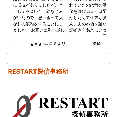
に抵抗がありましたが、ど
れていたのは昔の話で、
うしても会いたい幼なじみ
倫を続ける夫とは早く離
がいたので、思いきって人
がしたくて仕方がありま
探しの依頼をすることにし
ん。夫の不倫を証明でき
ました。 お互いに引っ越し
証拠さえあればいつでも
していましたし、わかって
婚ができるのにと愚痴を
いる情報も少なかったの
ぼしていると、姉が探偵
google口コミより
探偵ちゃん
で、難しいかなと思ってい
不倫の証拠集めを依頼し
たのですが、見事に探して
くれました。探偵事務所
下さり、再会する事が出来
さんざん夫の愚痴を言っ
ました。うれしくてお互い
にも関わらず、相談員の
RESTART探偵事務所
に涙の再会でした。 対応し
は嫌な顔一つせず私の話
て下さった方も丁寧で、安
聞いてくれました。それ
心して相談出来ました。 児
ら本題の調査に関しての
玉総合情報事務所さんに依
になり、費用に関しても
頼させていただき本当に良
明な点が全くないほどし
かったです。
かりと説明をしてくれま
た。調査では夫が不倫相