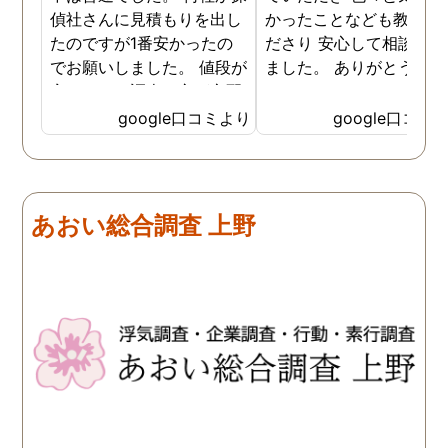
偵社さんに見積もりを出し
かったことなども教えて
たのですが1番安かったの
ださり 安心して相談がで
でお願いしました。 値段が
ました。 ありがとうござ
安いので、調査の方が心配
ました。
でしたがしっかり浮気の証
google口コミより
google口コミ
拠を押さえて頂けました。
ありがとう御座いました。
前に進めます。 もう2度と
探偵に頼む事のない人生を
あおい総合調査 上野
歩みますね(笑)