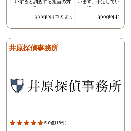
いすると調査する担当の方
います。予定していた時
とのやり取りがメインで、
より過ぎてしまいました
色々不安や心配な事の共有
が、そのまま調査してい
google口コミより
google口コミ
をしてくれました。探偵の
だき、しっかり証拠取れ
方に依頼となると丸投げで
した。あ、もちろん過ぎ
お願いするイメージでした
分は追加料金払いました
が、二人三脚で協力しあい
調査が終わって今後どう
井原探偵事務所
ながら、進めて行った感じ
るかの相談もしっかりし
です。こちらもある程度、
くれるので、次に何をす
時間や場所が絞れると調査
ばいいのかわかる為、悩
がスムーズに進んで良いか
ずに突き進めます。 あり
と思います。思い切ってお
とうございました。
願いして良かったです。 こ
の度はありがとうございま
した。
5.0点
(18件)