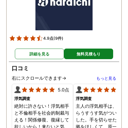
しまいました。そしてラ
ンを見ると音声メッセー
が送られてきました。聞
てみると僕のいびきでし
た。これ、どういうこと
4.9点
(9件)
と聞いたら、盗聴器を仕
けたのと言われぞっとし
詳細を見る
無料見積もり
した。すぐに専門の業者
呼び、すぐに駆け付けて
口コミ
れました。するとぼくの
室でピーという音が鳴り
右にスクロールできます→
もっと見る
んのうがありました。そ
後は業者が回収してくれ
5.0点
5.0
ぼくは一安心でした。そ
浮気調査
浮気調査
後、愛人と別れ、新たな
絶対に許さない！浮気相手
主人の浮気相手は、以前
生を歩みました。
と不倫相手を社会的制裁与
らうすうす気がついてい
える！関係修復、復縁して
した。手を切らせたくて
欲しいから！来ないと気
拠をほしくて、原一さん