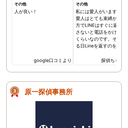
その他
その他
人が良い！
私には愛人がいます。そ
愛人はとても束縛が激し
方でLINEはすぐに返信を
さないと電話をかけてく
くらいなのです。そんな
る日Lineを返すのを忘れ
しまいました。もちろん
量の不在着信です。その
google口コミより
探偵ちゃん
時間後お家に来ました。
ちろん謝りました。そし
ら、いいよと言ってくれ
ほっとしました。愛人は
原一探偵事務所
イレを借りるねといいト
レにいきました。そして
ってきました。そしたら
つぎはちゃんと返信をし
と言い残し帰っていきま
た。後日また返信を忘れ