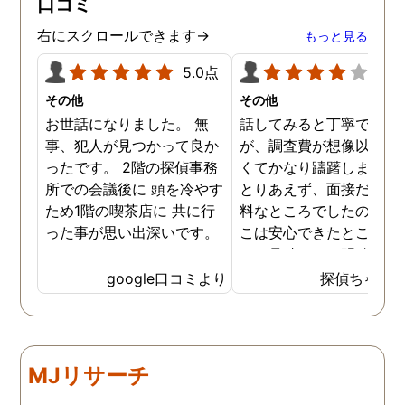
口コミ
右にスクロールできます→
もっと見る
5.0点
4.0
その他
その他
お世話になりました。 無
話してみると丁寧でした
事、犯人が見つかって良か
が、調査費が想像以上に
ったです。 2階の探偵事務
くてかなり躊躇しました
所での会議後に 頭を冷やす
とりあえず、面接だけは
ため1階の喫茶店に 共に行
料なところでしたので、
った事が思い出深いです。
こは安心できたところで
た。見積もりは明確でし
のでそこは信頼できまし
google口コミより
探偵ちゃん
た。ある程度自信がある
柄に関して、その証拠を
さえる段階になって探偵
使わないと、調査費のみ
MJリサーチ
っていかれてもったいな