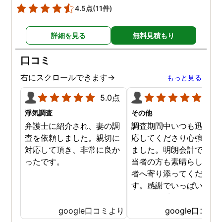
4.5点
(11件)
詳細を見る
無料見積もり
口コミ
右にスクロールできます→
もっと見る
5.0点
5.0
浮気調査
その他
弁護士に紹介され、妻の調
調査期間中いつも迅速に
査を依頼しました。親切に
応してくださり心強く感
対応して頂き、非常に良か
ました。明朗会計ですし
ったです。
当者の方も素晴らしく依
者へ寄り添ってください
す。感謝でいっぱいです
あッ毎回 出して頂いた日
茶が美味しくてさらに「
google口コミより
google口コミ
ッ」と一息つけていまし