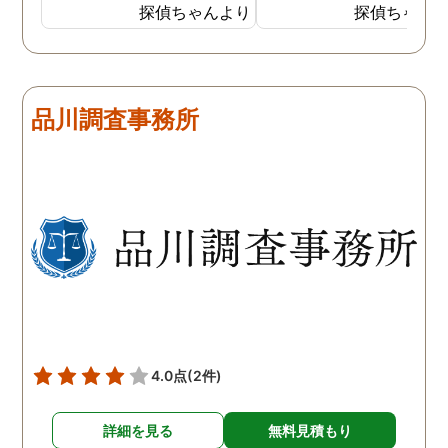
探偵に夫の行動について調
妻は定期的に男友達と食
探偵ちゃんより
探偵ちゃん
査をしてもらうと、やはり
に出かけているため、調
私の想像通り女と頻繁に会
日は簡単に決めることが
っていることが分かりまし
きました。そして調査の
た。さらに探偵が入手した
果、妻が男友達と食事だ
品川調査事務所
証拠から二人が肉体関係を
ではなくラブホテルにも
持っていることも分かり、
っていることが判明し、
以前から夫が不倫をしてい
れも複数の男友達と関係
たことが発覚したのです。
持っていることが分かり
私が夫を疑うだけでは夫の
した。想像以上に妻の浮
不倫の実態を知ることがで
の状態が酷かったので、
きませんでしたので、真相
然としてしまいました。
を究明して頂いた探偵には
感謝しかありません。
4.0点
(2件)
詳細を見る
無料見積もり