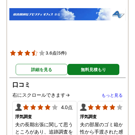
は探偵が本格的な張り込み
た調査プランで見事に夫
調査を行ってくれました。
不倫の証拠を掴んでいた
結果、彼女にはやはり男が
き、夫は出張先の自分の
できていたようで、私の連
テルに、会社の女性社員
絡もわざと無視しているこ
一緒に泊まっていること
とが分かりました。ショッ
分かりました。3回調査
クもありましたが真実をし
てもらった結果、3回と
ることができて良かったの
同じ女性と泊まっていま
3.6点
(5件)
かなと思うこともでき、彼
た。継続的に不倫をして
女とはこのまま自然消滅と
ることも分かり、有利な
詳細を見る
無料見積もり
言う形で別れようと思いま
件で離婚ができそうです
す。
口コミ
右にスクロールできます→
もっと見る
4.0点
4.0
浮気調査
浮気調査
夫の長期出張に関して思う
夫の部屋のゴミ箱から、
ところがあり、追跡調査を
性から手渡された感じの