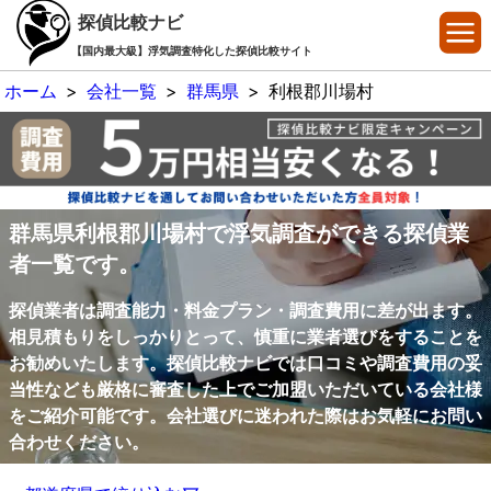
探偵比較ナビ
【国内最大級】浮気調査特化した探偵比較サイト
ホーム
>
会社一覧
>
群馬県
>
利根郡川場村
群馬県利根郡川場村で浮気調査ができる探偵業
者一覧です。
探偵業者は調査能力・料金プラン・調査費用に差が出ます。
相見積もりをしっかりとって、慎重に業者選びをすることを
お勧めいたします。探偵比較ナビでは口コミや調査費用の妥
当性なども厳格に審査した上でご加盟いただいている会社様
をご紹介可能です。会社選びに迷われた際はお気軽にお問い
合わせください。