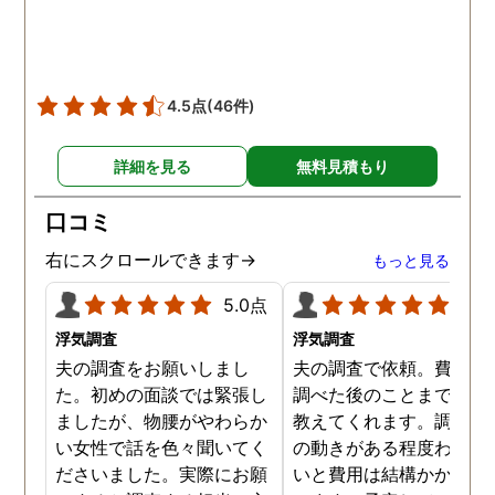
た時の衝撃は…リアルな映
像作品みたいでした。 調査
終了後も弁護士の紹介等の
ケアもしてもらったり色々
4.5点
(46件)
とお世話になりました！
詳細を見る
無料見積もり
口コミ
右にスクロールできます→
もっと見る
5.0点
5.0
浮気調査
浮気調査
夫の調査をお願いしまし
夫の調査で依頼。費用や
た。初めの面談では緊張し
調べた後のことまで詳し
ましたが、物腰がやわらか
教えてくれます。調査対
い女性で話を色々聞いてく
の動きがある程度わから
ださいました。実際にお願
いと費用は結構かかると