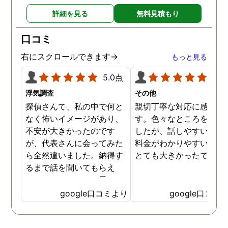
詳細を見る
無料見積もり
口コミ
右にスクロールできます→
もっと見る
5.0点
5.0
浮気調査
その他
探偵さんて、私の中で何と
親切丁寧な対応に感謝し
なく怖いイメージがあり、
す。色々なところを探し
不安が大きかったのです
したが、話しやすいこと
が、代表さんに会ってみた
料金がわかりやすいこと
ら全然違いました。納得す
とても大きかったです。
るまで話を聞いてもらえ
て、ここならという思いで
依頼しました。代表さんが
google口コミより
google口コミ
私と一緒に戦ってくれてる
感じがして、心強かったで