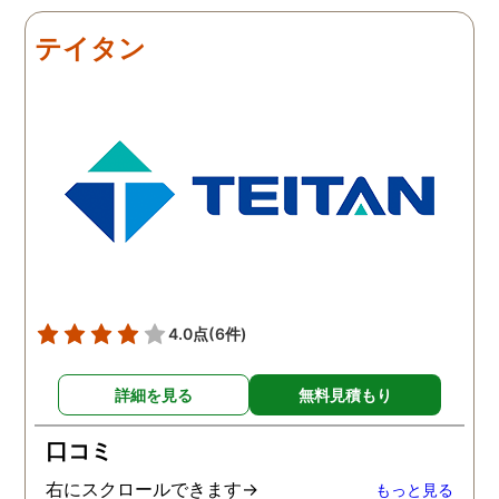
だき、その節は大変お世話
しました。最近では私が
になりました。さすが調査
みの日に妻は外出するこ
テイタン
のプロフェッショナルだと
が多く、探偵にもその旨
いう思いです。
伝えて調査プランを立て
もらいました。調査当日
開始直後に探偵から連絡
入り、妻が男とラブホテ
に入って行った瞬間を押
えたとのことでした。あ
りにも結果が出るのが早
て驚きましたが、これで
のイメージ通りに物事を
めて行くことができそう
4.0点
(6件)
す。
詳細を見る
無料見積もり
口コミ
右にスクロールできます→
もっと見る