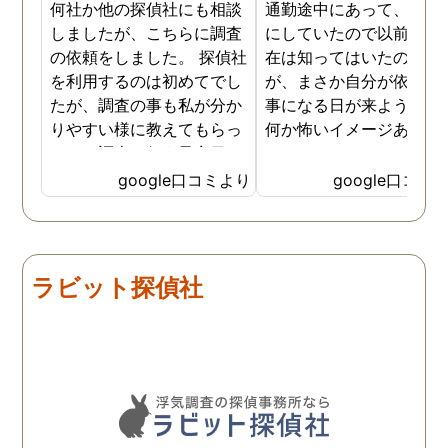
何社か他の探偵社にも相談
通勤途中にあって、毎日
しましたが、こちらに調査
にしていたので以前から
の依頼をしました。 探偵社
在は知ってはいたのです
を利用するのは初めてでし
が、まさか自分が依頼す
たが、調査の事も私が分か
事になる日が来ようとは
りやすい様に教えてもらっ
何か怖いイメージありま
たり、調査を行う予定日は
たけど、スタッフの方の
私の希望を聞いてもらいつ
応も良く、安心して相談
google口コミより
google口コミ
つ、探偵さんのご意見も取
きました。 調査後に弁護
り入れ、細かく打ち合わせ
さんも紹介していただき
をして決めてもらいまし
バッチリ慰謝料請求出来
た。調査を行った日はその
した！ありがとうござい
ラビット探偵社
日の報告を入れてくれたり
した！
としっかり調査をやってく
れているのが伝わりました
し、調査日以外でも相談を
聞いて頂いたりと精神的に
も助かりました。 報告書や
調査の動画を見せてもらっ