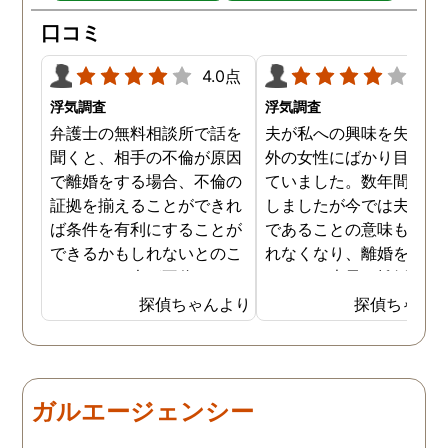
口コミ
4.0点
4.0
浮気調査
浮気調査
弁護士の無料相談所で話を
夫が私への興味を失くし
聞くと、相手の不倫が原因
外の女性にばかり目を向
で離婚をする場合、不倫の
ていました。数年間は我
証拠を揃えることができれ
しましたが今では夫と夫
ば条件を有利にすることが
であることの意味も感じ
できるかもしれないとのこ
れなくなり、離婚を決意
とでした。夫が不倫をして
ました。素早く離婚を成
いるのは確実なのですが、
させるためには夫の不倫
探偵ちゃんより
探偵ちゃん
私の証言だけでは効力が弱
証拠を手に入れることが
いようです。弁護士のアド
っ取り早く、探偵に調査
バイスを受け、探偵に不倫
依頼しました。探偵に夫
の証拠を集めてもらうこと
行動パターンを伝え、予
ガルエージェンシー
にしました。夫は私への関
の範囲内で最も成果を上
心など全くありませんの
られそうな調査プランを