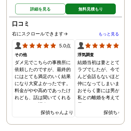
詳細を見る
無料見積もり
口コミ
右にスクロールできます→
もっと見る
5.0点
5.0
その他
浮気調査
ダメ元でこちらの事務所に
結婚当初は妻ととてもラ
依頼したのですが、最終的
ラブでしたが、今ではほ
にはとても満足のいく結果
んど会話もないほど険悪
になり大変よかったです。
仲になってしまいました
料金がやや高めであったけ
おそらく妻には男がおり
れども、話は聞いてくれる
私との離婚を考えている
しきちんと調査してくれる
思います。そこでどうせ
しで非常に満足していま
婚をするのならと思い、
探偵ちゃんより
探偵ちゃん
す。調査が終わった後もし
の不倫の証拠を押さえて
っかりとサポートしていた
から離婚を提案すること