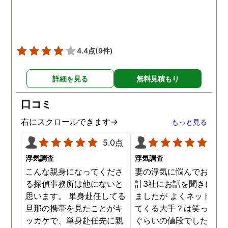
ても助かりました。 経験と
くださりました。鈴木さ
知識も絶大な信頼がおけま
に相談して本当に良かっ
した。 対応力の速さも素晴
です。今回は依頼せず解
らしいです。 また、さまざ
しましたが、今後何かあ
4.4点
(9件)
まな事情も汲んでくださ
たときは迷わず鈴木さん
り、私の精神的なフォロー
お願いしたいと思ってお
詳細を見る
無料見積もり
だけでなく、その後の弁護
ます。本当にありがとう
士の紹介やアドバイスもし
ざいました。
口コミ
ていただき、これから夫と
闘う自信もつきました。 本
右にスクロールできます→
もっと見る
当にMJリサーチさんにそ
5.0点
5.0
して代表の方に出会えてよ
かったと思いました。 今度
浮気調査
浮気調査
お会いできる時は、いい報
こんな親身になってくださ
妻の浮気に悩んでおり、
告ができるようにしたいで
る探偵事務所は他にないと
計3社にお話を聞きに行
す。
思います。 単身赴任してる
ましたが よくネット等に
旦那の携帯を見たことがキ
てくる大手？は笑っちゃ
ッカケで、単身赴任先に親
ぐらいの値段でした。 低