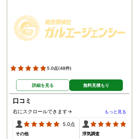
で、帰宅せずに外泊するこ
ててもらいました。おか
とはしょっちゅうです。次
で調査費の節約ができま
の休みも休日出勤と称して
たし、夫と離婚をするの
家を空けているので、この
必要な不倫の証拠も手に
日に証拠集めをお願いしま
れることができました。
した。夫が言う休日出勤な
どは真っ赤な嘘で、探偵が
調査を始めて間もなく女性
と会い、そのまま夜まで過
5.0点
(48件)
ごしていたようです。その
間もラブホテルの利用もし
詳細を見る
無料見積もり
たようで、たった一日で不
倫の証拠を揃えることがで
口コミ
きました。
右にスクロールできます→
もっと見る
5.0点
5.0
その他
浮気調査