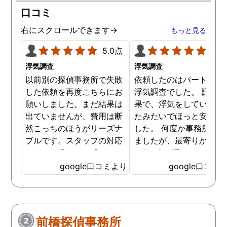
口コミ
右にスクロールできます→
もっと見る
5.0点
5.0
浮気調査
浮気調査
以前別の探偵事務所で失敗
依頼したのはパートナー
した依頼を再度こちらにお
浮気調査でした。 調査の
願いしました。まだ結果は
果で、浮気をしていなか
出ていませんが、費用は断
たみたいでほっと安心し
然こっちのほうがリーズナ
した。 何度か事務所に行
ブルです。スタッフの対応
ましたが、最寄りから徒
なんかも温かみを感じま
3分程度で通いやすかっ
す。はじめからこちらにす
です。
google口コミより
google口コミ
ればよかったです😢 …
前橋探偵事務所