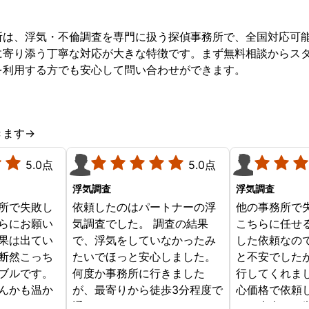
所は、浮気・不倫調査を専門に扱う探偵事務所で、全国対応可
に寄り添う丁寧な対応が大きな特徴です。まず無料相談からス
を利用する方でも安心して問い合わせができます。
きます→
5.0点
5.0点
浮気調査
浮気調査
所で失敗し
依頼したのはパートナーの浮
他の事務所で
らにお願い
気調査でした。 調査の結果
こちらに任せ
果は出てい
で、浮気をしていなかったみ
した依頼なの
断然こっち
たいでほっと安心しました。
と不安でした
ブルです。
何度か事務所に行きました
行してくれま
んかも温か
が、最寄りから徒歩3分程度で
心価格で依頼
じめからこ
通いやすかったです。
す。本当にお