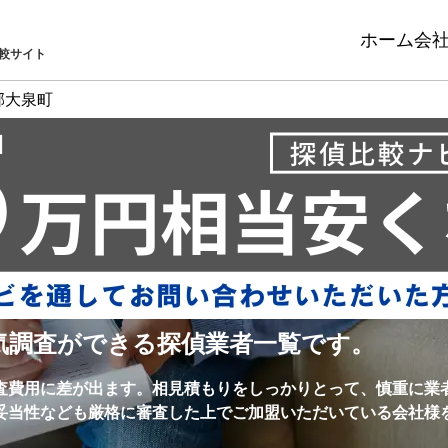
ホーム
会
較サイト
郡大泉町
気調査ができる探偵業者一覧です。
査費用に差が出ます。相見積もりをしっかりとって、慎重に業
妥当性なども厳格に審査した上でご加盟いただいている会社様