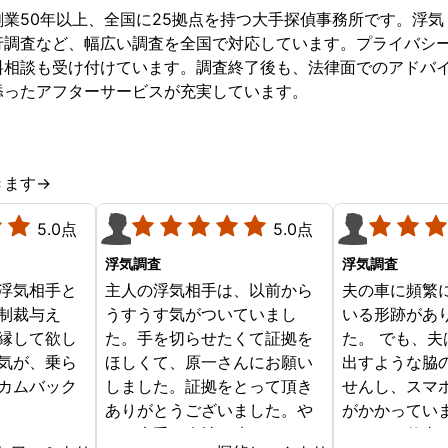
れました。するとぼくの寝室
業50年以上、全国に25拠点を持つ大手探偵事務所です。浮
でピーという音が鳴りはんの
行調査など、幅広い調査を全国で対応しています。プライバシ
うがありました。その後は業
料相談も受け付けています。調査終了後も、法律面でのアドバ
者が回収してくれてぼくは一
添ったアフターサービスが充実しています。
安心でした。その後、愛人と
別れ、新たな人生を歩みまし
た。
きます→
5.0点
5.0点
浮気調査
浮気調査
浮気相手と
主人の浮気相手は、以前から
夫の車に頻繁
制裁与え
うすうす気がついていまし
いる形跡があ
縁して欲し
た。手を切らせたくて証拠を
た。 でも、
気が、乗ら
ほしくて、原一さんにお願い
出すような脇
カムバック
しました。証拠をとって頂き
せんし、スマ
ありがとうございました。や
がかかってい
はり大手の会社は違います
タイムで仕事