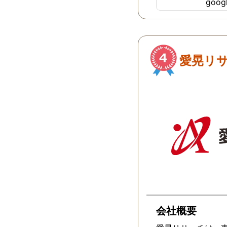
goo
愛晃リ
会社概要