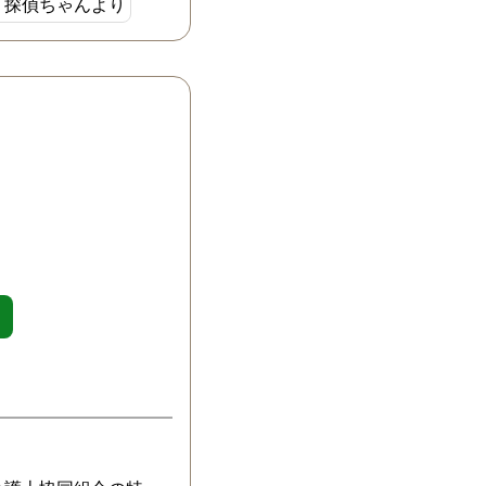
探偵ちゃんより
にもいかず証拠
ていました。 離
たので思い切っ
いをしようと連
た。 すると、も
だといわれまし
さえたと。 最初
をした時にも自
な感じだったの
からスピーディ
下さってもやも
が吹き飛びまし
夫と性格の不一致
気の証拠がなけ
自分から離婚は
かったですし。
身内を疑いたく
れたと思いたく
いは分かります