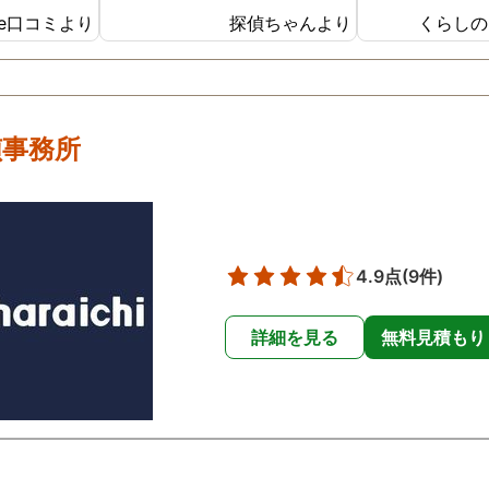
た。もちろん大量の不在着信
gle口コミより
探偵ちゃんより
くらしの
です。その一時間後お家に来
ました。もちろん謝りまし
た。そしたら、いいよと言っ
てくれてほっとしました。愛
人はトイレを借りるねといい
偵事務所
トイレにいきました。そして
戻ってきました。そしたら、
つぎはちゃんと返信をしてと
言い残し帰っていきました。
後日また返信を忘れてしまい
4.9点
(9件)
ました。そしてラインを見る
と音声メッセージが送られて
詳細を見る
無料見積もり
きました。聞いてみると僕の
いびきでした。これ、どうい
うこと？と聞いたら、盗聴器
を仕掛けたのと言われぞっと
しました。すぐに専門の業者
を呼び、すぐに駆け付けてく