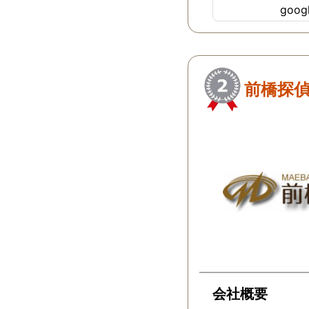
goo
ちらにすればよか
…
前橋探
会社概要