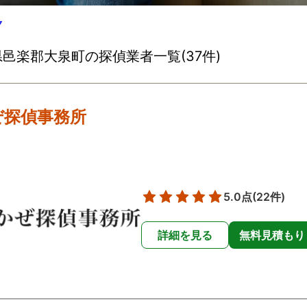
▽
邑楽郡大泉町の探偵業者一覧(37件)
ぜ探偵事務所
5.0点
(22件)
詳細を見る
無料見積もり