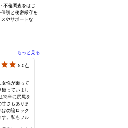
気・不倫調査をはじ
ー保護と秘密厳守を
イスやサポートな
もっと見る
5.0点
に女性が乗って
り疑っていまし
夫は簡単に尻尾を
の甘さもありま
ホは勿論ロック
ます。私もフル
をしているので