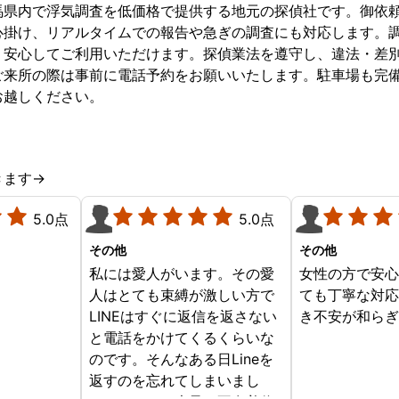
馬県内で浮気調査を低価格で提供する地元の探偵社です。御依
心掛け、リアルタイムでの報告や急ぎの調査にも対応します。
、安心してご利用いただけます。探偵業法を遵守し、違法・差
ご来所の際は事前に電話予約をお願いいたします。駐車場も完
お越しください。
きます→
5.0点
5.0点
その他
その他
私には愛人がいます。その愛
女性の方で安
人はとても束縛が激しい方で
ても丁寧な対
LINEはすぐに返信を返さない
き不安が和ら
と電話をかけてくるくらいな
のです。そんなある日Lineを
返すのを忘れてしまいまし