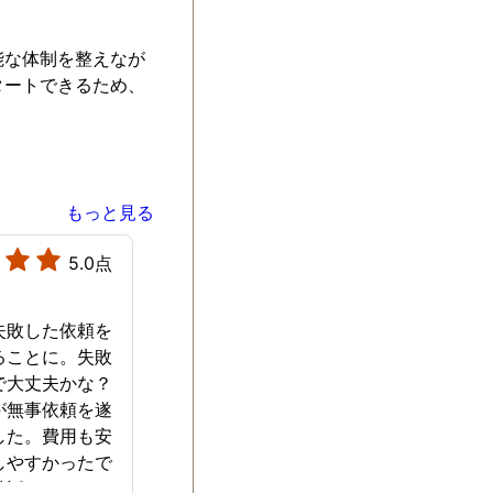
能な体制を整えなが
タートできるため、
もっと見る
5.0点
失敗した依頼を
ることに。失敗
で大丈夫かな？
が無事依頼を遂
した。費用も安
しやすかったで
世話になりまし