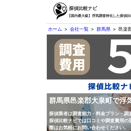
探偵比較ナビ
【国内最大級】浮気調査特化した探偵比
ホーム
>
会社一覧
>
群馬県
>
邑楽
群馬県邑楽郡大泉町で浮
探偵業者は調査能力・料金プラン・調
探偵比較ナビでは口コミや調査費用の
際はお気軽にお問い合わせください。