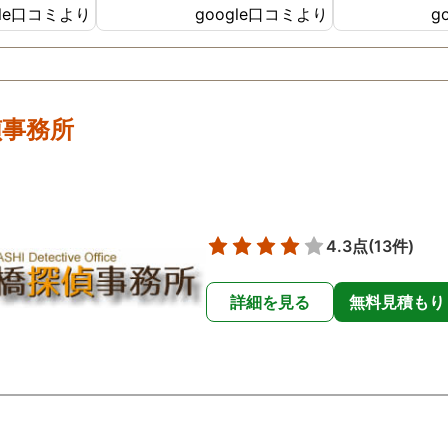
gle口コミより
google口コミより
g
ったです😢
た。
偵事務所
4.3点
(13件)
詳細を見る
無料見積もり