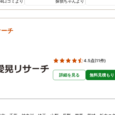
gle口コミより
探偵ちゃんより
ね。
尾行するわけ
集めに苦労し
婚を考えてい
てプロにお願
絡をとりまし
サーチ
のの数日で黒
た。 証拠もお
に問い合わせ
信のあるよう
ですが、依頼
4.5点
(11件)
に仕事をして
やした気持ち
詳細を見る
無料見積もり
た。 いくら
だとしても浮
ればなかなか
言い出しにく
敷居が高いし
ないし裏切ら
ないという想