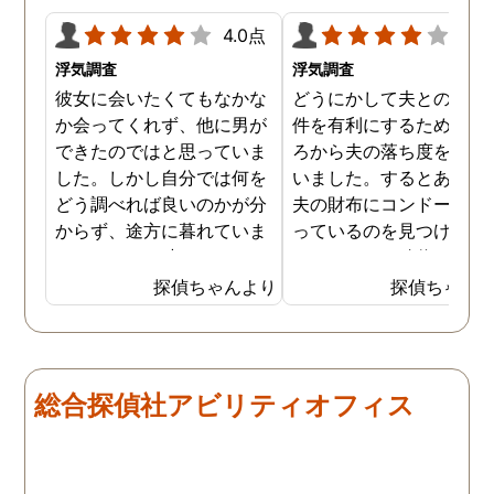
4.0点
4.0
浮気調査
浮気調査
彼女に会いたくてもなかな
どうにかして夫との離婚
か会ってくれず、他に男が
件を有利にするため、日
できたのではと思っていま
ろから夫の落ち度を探し
した。しかし自分では何を
いました。するとある時
どう調べれば良いのかが分
夫の財布にコンドームが
からず、途方に暮れていま
っているのを見つけ、不
した。そんな時にネットで
をしていると確信を持ち
探偵事務所の浮気調査の存
した。探偵事務所で調査
探偵ちゃんより
探偵ちゃん
在について知り、試しに依
依頼しましたが、その時
頼をしてみることにしまし
夫の普段の帰宅時間や出
た。費用は私でもお願いで
の有無なども質問されま
きる手ごろなものもあった
た。こちらが応えやすい
総合探偵社アビリティオフィス
ので、迷わず契約を結ぶこ
囲気で質問をして頂き、
とができました。彼女の自
りがたかったです。そし
宅や勤め先などを伝え、後
私が答えた内容から作成