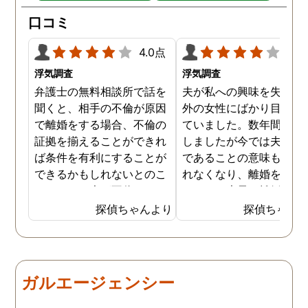
口コミ
4.0点
4.0
浮気調査
浮気調査
弁護士の無料相談所で話を
夫が私への興味を失くし
聞くと、相手の不倫が原因
外の女性にばかり目を向
で離婚をする場合、不倫の
ていました。数年間は我
証拠を揃えることができれ
しましたが今では夫と夫
ば条件を有利にすることが
であることの意味も感じ
できるかもしれないとのこ
れなくなり、離婚を決意
とでした。夫が不倫をして
ました。素早く離婚を成
いるのは確実なのですが、
させるためには夫の不倫
探偵ちゃんより
探偵ちゃん
私の証言だけでは効力が弱
証拠を手に入れることが
いようです。弁護士のアド
っ取り早く、探偵に調査
バイスを受け、探偵に不倫
依頼しました。探偵に夫
の証拠を集めてもらうこと
行動パターンを伝え、予
ガルエージェンシー
にしました。夫は私への関
の範囲内で最も成果を上
心など全くありませんの
られそうな調査プランを