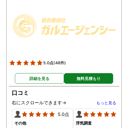
で、帰宅せずに外泊するこ
ててもらいました。おか
とはしょっちゅうです。次
で調査費の節約ができま
の休みも休日出勤と称して
たし、夫と離婚をするの
家を空けているので、この
必要な不倫の証拠も手に
日に証拠集めをお願いしま
れることができました。
した。夫が言う休日出勤な
どは真っ赤な嘘で、探偵が
調査を始めて間もなく女性
と会い、そのまま夜まで過
5.0点
(48件)
ごしていたようです。その
間もラブホテルの利用もし
詳細を見る
無料見積もり
たようで、たった一日で不
倫の証拠を揃えることがで
口コミ
きました。
右にスクロールできます→
もっと見る
5.0点
5.0
その他
浮気調査