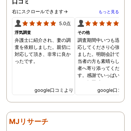
口コミ
右にスクロールできます→
もっと見る
5.0点
5.0
浮気調査
その他
弁護士に紹介され、妻の調
調査期間中いつも迅速に
査を依頼しました。親切に
応してくださり心強く感
対応して頂き、非常に良か
ました。明朗会計ですし
ったです。
当者の方も素晴らしく依
者へ寄り添ってください
す。感謝でいっぱいです
あッ毎回 出して頂いた日
茶が美味しくてさらに「
google口コミより
google口コミ
ッ」と一息つけていまし
笑
MJリサーチ