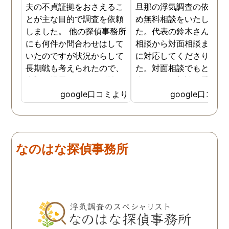
夫の不貞証拠をおさえるこ
旦那の浮気調査の依頼の
とが主な目的で調査を依頼
め無料相談をいたしまし
しました。 他の探偵事務所
た。代表の鈴木さんが電
にも何件か問合わせはして
相談から対面相談まです
いたのですが状況からして
に対応してくださりまし
長期戦も考えられたので、
た。対面相談でもとても
金額を提示されそれが払え
身になって相談に乗って
ないとそもそも相談もでき
ださりすぐに契約といっ
google口コミより
google口コミ
ない状態でした。 そんな中
こともなく金銭的な問題
ダメ元で同じ相談をした
ありましたので相談して
ら、代表の方が素早く対応
らでいいよと快く言って
してくださり、そして私が
さりました。結果として
なのはな探偵事務所
持ってる情報から的確にア
貞行為の確たる写真が出
ドバイスもしてくださいま
きたため依頼はせず示談
した。当日の調査も私のよ
進みましたが、依頼をし
みよりも先をよみ夫の行動
いないのにも関わらずそ
を予想しながら調査してく
後どうですか？と連絡ま
れて、実際に不貞の現場も
して下さり応援してるか
数回おさえることができと
ねと温かい言葉までかけ