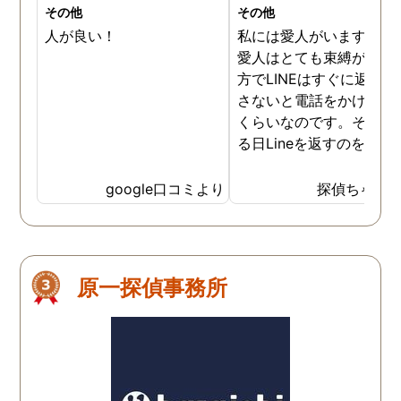
その他
その他
人が良い！
私には愛人がいます。そ
愛人はとても束縛が激し
方でLINEはすぐに返信を
さないと電話をかけてく
くらいなのです。そんな
る日Lineを返すのを忘れ
しまいました。もちろん
量の不在着信です。その
google口コミより
探偵ちゃん
時間後お家に来ました。
ちろん謝りました。そし
ら、いいよと言ってくれ
ほっとしました。愛人は
原一探偵事務所
イレを借りるねといいト
レにいきました。そして
ってきました。そしたら
つぎはちゃんと返信をし
と言い残し帰っていきま
た。後日また返信を忘れ