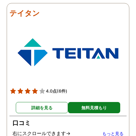
だき、その節は大変お世話
しました。最近では私が
になりました。さすが調査
みの日に妻は外出するこ
テイタン
のプロフェッショナルだと
が多く、探偵にもその旨
いう思いです。
伝えて調査プランを立て
もらいました。調査当日
開始直後に探偵から連絡
入り、妻が男とラブホテ
に入って行った瞬間を押
えたとのことでした。あ
りにも結果が出るのが早
て驚きましたが、これで
のイメージ通りに物事を
めて行くことができそう
4.0点
(6件)
す。
詳細を見る
無料見積もり
口コミ
右にスクロールできます→
もっと見る