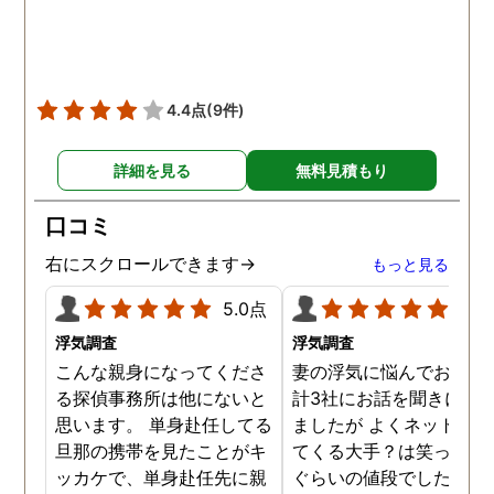
ても助かりました。 経験と
くださりました。鈴木さ
知識も絶大な信頼がおけま
に相談して本当に良かっ
した。 対応力の速さも素晴
です。今回は依頼せず解
らしいです。 また、さまざ
しましたが、今後何かあ
4.4点
(9件)
まな事情も汲んでくださ
たときは迷わず鈴木さん
り、私の精神的なフォロー
お願いしたいと思ってお
詳細を見る
無料見積もり
だけでなく、その後の弁護
ます。本当にありがとう
士の紹介やアドバイスもし
ざいました。
口コミ
ていただき、これから夫と
闘う自信もつきました。 本
右にスクロールできます→
もっと見る
当にMJリサーチさんにそ
5.0点
5.0
して代表の方に出会えてよ
かったと思いました。 今度
浮気調査
浮気調査
お会いできる時は、いい報
こんな親身になってくださ
妻の浮気に悩んでおり、
告ができるようにしたいで
る探偵事務所は他にないと
計3社にお話を聞きに行
す。
思います。 単身赴任してる
ましたが よくネット等に
旦那の携帯を見たことがキ
てくる大手？は笑っちゃ
ッカケで、単身赴任先に親
ぐらいの値段でした。 低