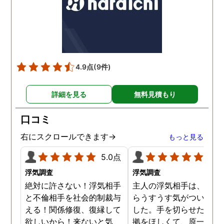
しまいました。そしてラ
ンを見ると音声メッセー
が送られてきました。聞
てみると僕のいびきでし
た。これ、どういうこと
4.9点
(9件)
と聞いたら、盗聴器を仕
けたのと言われぞっとし
詳細を見る
無料見積もり
した。すぐに専門の業者
呼び、すぐに駆け付けて
口コミ
れました。するとぼくの
室でピーという音が鳴り
右にスクロールできます→
もっと見る
んのうがありました。そ
後は業者が回収してくれ
5.0点
5.0
ぼくは一安心でした。そ
浮気調査
浮気調査
後、愛人と別れ、新たな
絶対に許さない！浮気相手
主人の浮気相手は、以前
生を歩みました。
と不倫相手を社会的制裁与
らうすうす気がついてい
える！関係修復、復縁して
した。手を切らせたくて
欲しいから！来ないと気
拠をほしくて、原一さん