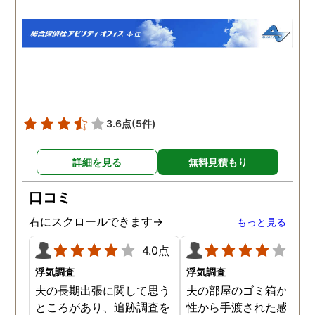
は探偵が本格的な張り込み
た調査プランで見事に夫
調査を行ってくれました。
不倫の証拠を掴んでいた
結果、彼女にはやはり男が
き、夫は出張先の自分の
できていたようで、私の連
テルに、会社の女性社員
絡もわざと無視しているこ
一緒に泊まっていること
とが分かりました。ショッ
分かりました。3回調査
クもありましたが真実をし
てもらった結果、3回と
ることができて良かったの
同じ女性と泊まっていま
3.6点
(5件)
かなと思うこともでき、彼
た。継続的に不倫をして
女とはこのまま自然消滅と
ることも分かり、有利な
詳細を見る
無料見積もり
言う形で別れようと思いま
件で離婚ができそうです
す。
口コミ
右にスクロールできます→
もっと見る
4.0点
4.0
浮気調査
浮気調査
夫の長期出張に関して思う
夫の部屋のゴミ箱から、
ところがあり、追跡調査を
性から手渡された感じの