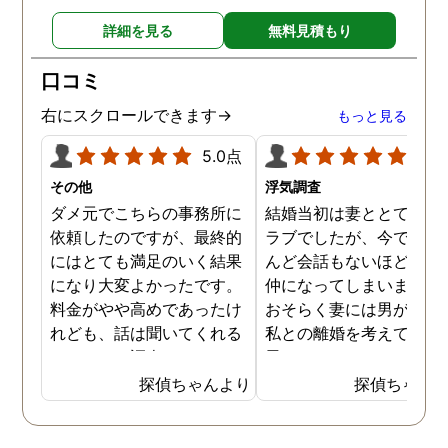
詳細を見る
無料見積もり
口コミ
右にスクロールできます→
もっと見る
5.0点
5.0
その他
浮気調査
ダメ元でこちらの事務所に
結婚当初は妻ととてもラ
依頼したのですが、最終的
ラブでしたが、今ではほ
にはとても満足のいく結果
んど会話もないほど険悪
になり大変よかったです。
仲になってしまいました
料金がやや高めであったけ
おそらく妻には男がおり
れども、話は聞いてくれる
私との離婚を考えている
しきちんと調査してくれる
思います。そこでどうせ
しで非常に満足していま
婚をするのならと思い、
探偵ちゃんより
探偵ちゃん
す。調査が終わった後もし
の不倫の証拠を押さえて
っかりとサポートしていた
から離婚を提案すること