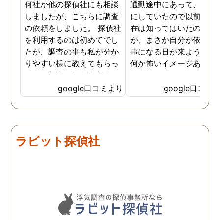
何社か他の探偵社にも相談
通勤途中にあって、毎日
しましたが、こちらに調査
にしていたので以前から
の依頼をしました。 探偵社
在は知ってはいたのです
を利用するのは初めてでし
が、まさか自分が依頼す
たが、調査の事も私が分か
事になる日が来ようとは
りやすい様に教えてもらっ
何か怖いイメージありま
たり、調査を行う予定日は
たけど、スタッフの方の
私の希望を聞いてもらいつ
応も良く、安心して相談
google口コミより
google口コミ
つ、探偵さんのご意見も取
きました。 調査後に弁護
り入れ、細かく打ち合わせ
さんも紹介していただき
をして決めてもらいまし
バッチリ慰謝料請求出来
た。調査を行った日はその
した！ありがとうござい
ラビット探偵社
日の報告を入れてくれたり
した！
としっかり調査をやってく
れているのが伝わりました
し、調査日以外でも相談を
聞いて頂いたりと精神的に
も助かりました。 報告書や
調査の動画を見せてもらっ