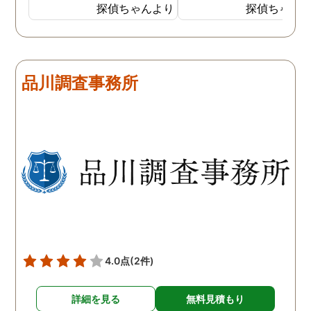
探偵に夫の行動について調
妻は定期的に男友達と食
探偵ちゃんより
探偵ちゃん
査をしてもらうと、やはり
に出かけているため、調
私の想像通り女と頻繁に会
日は簡単に決めることが
っていることが分かりまし
きました。そして調査の
た。さらに探偵が入手した
果、妻が男友達と食事だ
品川調査事務所
証拠から二人が肉体関係を
ではなくラブホテルにも
持っていることも分かり、
っていることが判明し、
以前から夫が不倫をしてい
れも複数の男友達と関係
たことが発覚したのです。
持っていることが分かり
私が夫を疑うだけでは夫の
した。想像以上に妻の浮
不倫の実態を知ることがで
の状態が酷かったので、
きませんでしたので、真相
然としてしまいました。
を究明して頂いた探偵には
感謝しかありません。
4.0点
(2件)
詳細を見る
無料見積もり