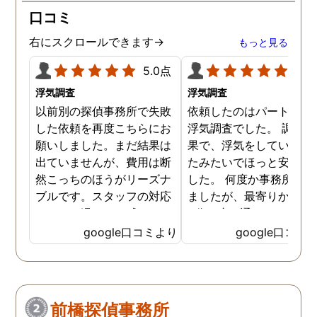
口コミ
右にスクロールできます→
もっと見る
5.0点
5.0
浮気調査
浮気調査
以前別の探偵事務所で失敗
依頼したのはパートナー
した依頼を再度こちらにお
浮気調査でした。 調査の
願いしました。まだ結果は
果で、浮気をしていなか
出ていませんが、費用は断
たみたいでほっと安心し
然こっちのほうがリーズナ
した。 何度か事務所に行
ブルです。スタッフの対応
ましたが、最寄りから徒
なんかも温かみを感じま
3分程度で通いやすかっ
す。はじめからこちらにす
です。
google口コミより
google口コミ
ればよかったです😢 …
前橋探偵事務所