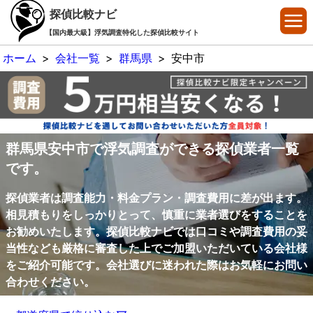
探偵比較ナビ
【国内最大級】浮気調査特化した探偵比較サイト
ホーム
>
会社一覧
>
群馬県
>
安中市
群馬県安中市で浮気調査ができる探偵業者一覧
です。
探偵業者は調査能力・料金プラン・調査費用に差が出ます。
相見積もりをしっかりとって、慎重に業者選びをすることを
お勧めいたします。探偵比較ナビでは口コミや調査費用の妥
当性なども厳格に審査した上でご加盟いただいている会社様
をご紹介可能です。会社選びに迷われた際はお気軽にお問い
合わせください。