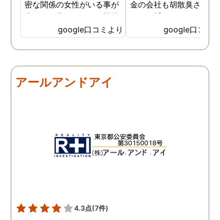
密な関係の女性がいる事が
金の会社も胡散臭さがど
分かった為、なのはな探偵
しても拭えなくて、、、 
事務所さんにお願いする事
ちらの相談員？さんは人
google口コミより
google口コミ
になりました。 こちらの探
経験が豊富な様で自分の
偵事務所さんの社長さんは
みにそったアドバイスを
大手の探偵事務所で働かれ
ていただき、調査を実施
てた事もあり、親切丁寧
る前後も頻繁に連絡いた
アールアンドアイ
で、更に突然の依頼でも、
けたのでとても心強かっ
出来る限り予定を合わせて
と記憶しております 調査
下さりました。 精神的に病
体は既に終了しています
んでしまい、辛かったので
が、この先また問題が出
すが、自分ごとの様に考え
きた時は一番に相談させ
てくださったので、〇〇さ
いただきます 本当に、あ
んには、どんだけ救われた
がとうございました
か分かりません。 ありがと
うございます。
4.3点
(7件)