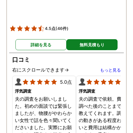
た時の衝撃は…リアルな映
像作品みたいでした。 調査
終了後も弁護士の紹介等の
ケアもしてもらったり色々
4.5点
(46件)
とお世話になりました！
詳細を見る
無料見積もり
口コミ
右にスクロールできます→
もっと見る
5.0点
5.0
浮気調査
浮気調査
夫の調査をお願いしまし
夫の調査で依頼。費用や
た。初めの面談では緊張し
調べた後のことまで詳し
ましたが、物腰がやわらか
教えてくれます。調査対
い女性で話を色々聞いてく
の動きがある程度わから
ださいました。実際にお願
いと費用は結構かかると