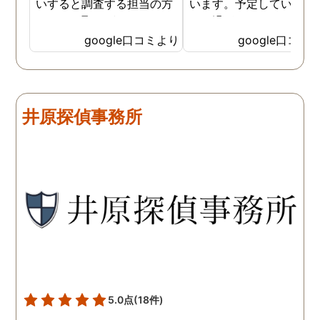
いすると調査する担当の方
います。予定していた時
とのやり取りがメインで、
より過ぎてしまいました
色々不安や心配な事の共有
が、そのまま調査してい
google口コミより
google口コミ
をしてくれました。探偵の
だき、しっかり証拠取れ
方に依頼となると丸投げで
した。あ、もちろん過ぎ
お願いするイメージでした
分は追加料金払いました
が、二人三脚で協力しあい
調査が終わって今後どう
井原探偵事務所
ながら、進めて行った感じ
るかの相談もしっかりし
です。こちらもある程度、
くれるので、次に何をす
時間や場所が絞れると調査
ばいいのかわかる為、悩
がスムーズに進んで良いか
ずに突き進めます。 あり
と思います。思い切ってお
とうございました。
願いして良かったです。 こ
の度はありがとうございま
した。
5.0点
(18件)