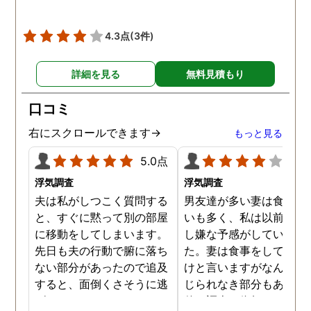
うで、たまに2人で会社
早く抜け出しラブホテル
4.3点
(3件)
行くこともあったようで
す。探偵の説明は全て調
詳細を見る
無料見積もり
報告書にも書かれており
写真を確認することもで
口コミ
ました。辛い結果ではあ
ましたが、真実を知るこ
右にスクロールできます→
もっと見る
ができて良かったです。
5.0点
4.0
浮気調査
浮気調査
夫は私がしつこく質問する
男友達が多い妻は食事の
と、すぐに黙って別の部屋
いも多く、私は以前から
に移動をしてしまいます。
し嫌な予感がしていまし
先日も夫の行動で腑に落ち
た。妻は食事をしている
ない部分があったので追及
けと言いますがなんとも
すると、面倒くさそうに逃
じられなき部分もあり、
げてしまいました。そこで
偵に調査を依頼しました