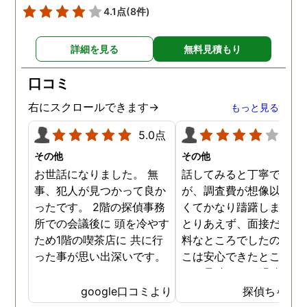
4.1点
(8件)
詳細を見る
無料見積もり
口コミ
右にスクロールできます→
もっと見る
5.0点
4.0
その他
その他
お世話になりました。 無
話してみると丁寧でした
事、犯人が見つかって良か
が、調査費が想像以上に
ったです。 2階の探偵事務
くてかなり躊躇しました
所での会議後に 頭を冷やす
とりあえず、面接だけは
ため1階の喫茶店に 共に行
料なところでしたので、
った事が思い出深いです。
こは安心できたところで
た。見積もりは明確でし
のでそこは信頼できまし
google口コミより
探偵ちゃん
た。ある程度自信がある