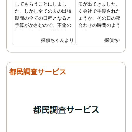
してもらうことにしまし
モが出てきました。おそ
た。しかし全ての夫の出張
く会社で手渡されたので
期間の全ての日程となると
ょうか、その日の夜の待
予算がかさむので、不倫の
合わせの時間のようなも
証拠が手に入り次第調査を
が書かれていました。こ
打ち切ってもらう契約にし
時になんとなく嫌な予感
探偵ちゃんより
探偵ちゃん
ました。調査初日、その日
したので、夫の身辺調査
は夫は本当に仕事をしてい
会社での過ごし方を探偵
たそうです。しかし2日
調査をしてもらいました
目、夫は仕事を休みにして
探偵に夫の会社の場所を
都民調査サービス
おり、出張先で女性と1日
え、だいたいの夫の仕事
を過ごしたとのことでし
終わる時間なども伝えま
た。その時点で連絡が入り
た。数日後、夫が張り込
調査は終了し、比較的手ご
調査を行った結果が出た
ろな調査費で夫の不倫の証
いうので、探偵事務所を
拠を手に入れることができ
れました。調査の結果、
ました。
は会社の部下の女性と不
をしていました。帰りは
までほぼ毎日一緒に帰る