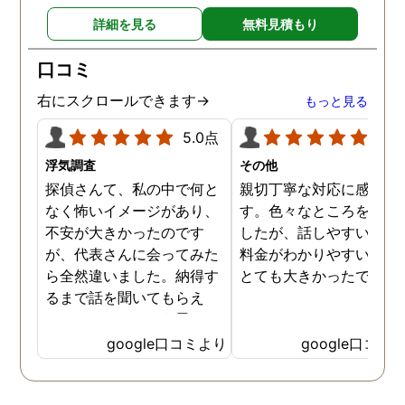
詳細を見る
無料見積もり
口コミ
右にスクロールできます→
もっと見る
5.0点
5.0
浮気調査
その他
探偵さんて、私の中で何と
親切丁寧な対応に感謝し
なく怖いイメージがあり、
す。色々なところを探し
不安が大きかったのです
したが、話しやすいこと
が、代表さんに会ってみた
料金がわかりやすいこと
ら全然違いました。納得す
とても大きかったです。
るまで話を聞いてもらえ
て、ここならという思いで
依頼しました。代表さんが
google口コミより
google口コミ
私と一緒に戦ってくれてる
感じがして、心強かったで