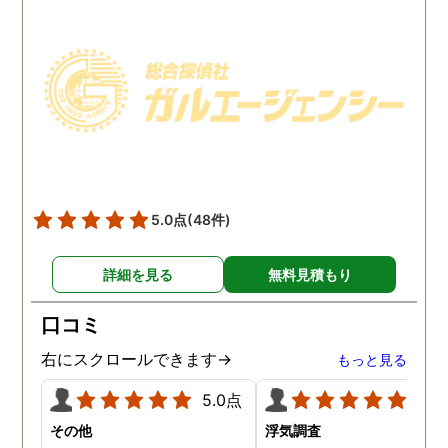
で、帰宅せずに外泊するこ
ててもらいました。おか
とはしょっちゅうです。次
で調査費の節約ができま
の休みも休日出勤と称して
たし、夫と離婚をするの
家を空けているので、この
必要な不倫の証拠も手に
日に証拠集めをお願いしま
れることができました。
した。夫が言う休日出勤な
どは真っ赤な嘘で、探偵が
調査を始めて間もなく女性
と会い、そのまま夜まで過
5.0点
(48件)
ごしていたようです。その
間もラブホテルの利用もし
詳細を見る
無料見積もり
たようで、たった一日で不
倫の証拠を揃えることがで
口コミ
きました。
右にスクロールできます→
もっと見る
5.0点
5.0
その他
浮気調査