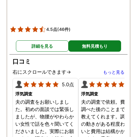
た時の衝撃は…リアルな映
像作品みたいでした。 調査
終了後も弁護士の紹介等の
ケアもしてもらったり色々
4.5点
(46件)
とお世話になりました！
詳細を見る
無料見積もり
口コミ
右にスクロールできます→
もっと見る
5.0点
5.0
浮気調査
浮気調査
夫の調査をお願いしまし
夫の調査で依頼。費用や
た。初めの面談では緊張し
調べた後のことまで詳し
ましたが、物腰がやわらか
教えてくれます。調査対
い女性で話を色々聞いてく
の動きがある程度わから
ださいました。実際にお願
いと費用は結構かかると