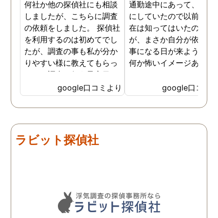
何社か他の探偵社にも相談
通勤途中にあって、毎日
しましたが、こちらに調査
にしていたので以前から
の依頼をしました。 探偵社
在は知ってはいたのです
を利用するのは初めてでし
が、まさか自分が依頼す
たが、調査の事も私が分か
事になる日が来ようとは
りやすい様に教えてもらっ
何か怖いイメージありま
たり、調査を行う予定日は
たけど、スタッフの方の
私の希望を聞いてもらいつ
応も良く、安心して相談
google口コミより
google口コミ
つ、探偵さんのご意見も取
きました。 調査後に弁護
り入れ、細かく打ち合わせ
さんも紹介していただき
をして決めてもらいまし
バッチリ慰謝料請求出来
た。調査を行った日はその
した！ありがとうござい
ラビット探偵社
日の報告を入れてくれたり
した！
としっかり調査をやってく
れているのが伝わりました
し、調査日以外でも相談を
聞いて頂いたりと精神的に
も助かりました。 報告書や
調査の動画を見せてもらっ