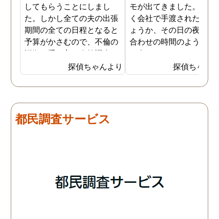
してもらうことにしまし
モが出てきました。おそ
た。しかし全ての夫の出張
く会社で手渡されたので
期間の全ての日程となると
ょうか、その日の夜の待
予算がかさむので、不倫の
合わせの時間のようなも
証拠が手に入り次第調査を
が書かれていました。こ
打ち切ってもらう契約にし
時になんとなく嫌な予感
探偵ちゃんより
探偵ちゃん
ました。調査初日、その日
したので、夫の身辺調査
は夫は本当に仕事をしてい
会社での過ごし方を探偵
たそうです。しかし2日
調査をしてもらいました
目、夫は仕事を休みにして
探偵に夫の会社の場所を
都民調査サービス
おり、出張先で女性と1日
え、だいたいの夫の仕事
を過ごしたとのことでし
終わる時間なども伝えま
た。その時点で連絡が入り
た。数日後、夫が張り込
調査は終了し、比較的手ご
調査を行った結果が出た
ろな調査費で夫の不倫の証
いうので、探偵事務所を
拠を手に入れることができ
れました。調査の結果、
ました。
は会社の部下の女性と不
をしていました。帰りは
までほぼ毎日一緒に帰る