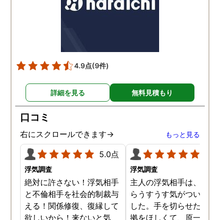
しまいました。そしてラ
ンを見ると音声メッセー
が送られてきました。聞
てみると僕のいびきでし
た。これ、どういうこと
4.9点
(9件)
と聞いたら、盗聴器を仕
けたのと言われぞっとし
詳細を見る
無料見積もり
した。すぐに専門の業者
呼び、すぐに駆け付けて
口コミ
れました。するとぼくの
室でピーという音が鳴り
右にスクロールできます→
もっと見る
んのうがありました。そ
後は業者が回収してくれ
5.0点
5.0
ぼくは一安心でした。そ
浮気調査
浮気調査
後、愛人と別れ、新たな
絶対に許さない！浮気相手
主人の浮気相手は、以前
生を歩みました。
と不倫相手を社会的制裁与
らうすうす気がついてい
える！関係修復、復縁して
した。手を切らせたくて
欲しいから！来ないと気
拠をほしくて、原一さん