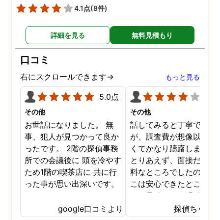
4.1点
(8件)
詳細を見る
無料見積もり
口コミ
右にスクロールできます→
もっと見る
5.0点
4.0
その他
その他
お世話になりました。 無
話してみると丁寧でした
事、犯人が見つかって良か
が、調査費が想像以上に
ったです。 2階の探偵事務
くてかなり躊躇しました
所での会議後に 頭を冷やす
とりあえず、面接だけは
ため1階の喫茶店に 共に行
料なところでしたので、
った事が思い出深いです。
こは安心できたところで
た。見積もりは明確でし
のでそこは信頼できまし
google口コミより
探偵ちゃん
た。ある程度自信がある