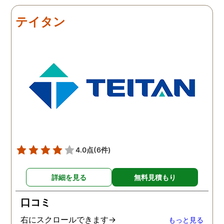
だき、その節は大変お世話
しました。最近では私が
になりました。さすが調査
みの日に妻は外出するこ
テイタン
のプロフェッショナルだと
が多く、探偵にもその旨
いう思いです。
伝えて調査プランを立て
もらいました。調査当日
開始直後に探偵から連絡
入り、妻が男とラブホテ
に入って行った瞬間を押
えたとのことでした。あ
りにも結果が出るのが早
て驚きましたが、これで
のイメージ通りに物事を
めて行くことができそう
4.0点
(6件)
す。
詳細を見る
無料見積もり
口コミ
右にスクロールできます→
もっと見る