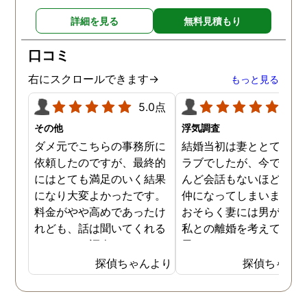
詳細を見る
無料見積もり
口コミ
右にスクロールできます→
もっと見る
5.0点
5.0
その他
浮気調査
ダメ元でこちらの事務所に
結婚当初は妻ととてもラ
依頼したのですが、最終的
ラブでしたが、今ではほ
にはとても満足のいく結果
んど会話もないほど険悪
になり大変よかったです。
仲になってしまいました
料金がやや高めであったけ
おそらく妻には男がおり
れども、話は聞いてくれる
私との離婚を考えている
しきちんと調査してくれる
思います。そこでどうせ
しで非常に満足していま
婚をするのならと思い、
探偵ちゃんより
探偵ちゃん
す。調査が終わった後もし
の不倫の証拠を押さえて
っかりとサポートしていた
から離婚を提案すること