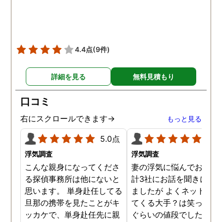
ても助かりました。 経験と
くださりました。鈴木さ
知識も絶大な信頼がおけま
に相談して本当に良かっ
した。 対応力の速さも素晴
です。今回は依頼せず解
らしいです。 また、さまざ
しましたが、今後何かあ
4.4点
(9件)
まな事情も汲んでくださ
たときは迷わず鈴木さん
り、私の精神的なフォロー
お願いしたいと思ってお
詳細を見る
無料見積もり
だけでなく、その後の弁護
ます。本当にありがとう
士の紹介やアドバイスもし
ざいました。
口コミ
ていただき、これから夫と
闘う自信もつきました。 本
右にスクロールできます→
もっと見る
当にMJリサーチさんにそ
5.0点
5.0
して代表の方に出会えてよ
かったと思いました。 今度
浮気調査
浮気調査
お会いできる時は、いい報
こんな親身になってくださ
妻の浮気に悩んでおり、
告ができるようにしたいで
る探偵事務所は他にないと
計3社にお話を聞きに行
す。
思います。 単身赴任してる
ましたが よくネット等に
旦那の携帯を見たことがキ
てくる大手？は笑っちゃ
ッカケで、単身赴任先に親
ぐらいの値段でした。 低