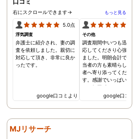
口コミ
右にスクロールできます→
もっと見る
5.0点
5.0
浮気調査
その他
弁護士に紹介され、妻の調
調査期間中いつも迅速に
査を依頼しました。親切に
応してくださり心強く感
対応して頂き、非常に良か
ました。明朗会計ですし
ったです。
当者の方も素晴らしく依
者へ寄り添ってください
す。感謝でいっぱいです
あッ毎回 出して頂いた日
茶が美味しくてさらに「
google口コミより
google口コミ
ッ」と一息つけていまし
笑
MJリサーチ