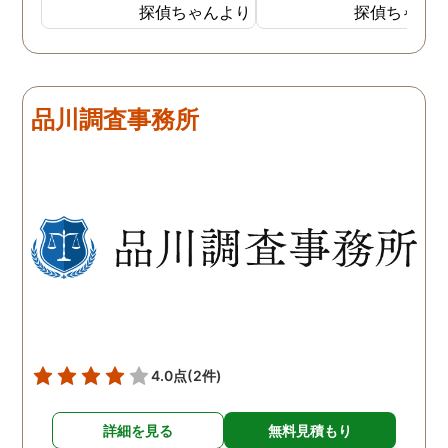
探偵に夫の行動について調
妻は定期的に男友達と食
探偵ちゃんより
探偵ちゃん
査をしてもらうと、やはり
に出かけているため、調
私の想像通り女と頻繁に会
日は簡単に決めることが
っていることが分かりまし
きました。そして調査の
た。さらに探偵が入手した
果、妻が男友達と食事だ
品川調査事務所
証拠から二人が肉体関係を
ではなくラブホテルにも
持っていることも分かり、
っていることが判明し、
以前から夫が不倫をしてい
れも複数の男友達と関係
たことが発覚したのです。
持っていることが分かり
私が夫を疑うだけでは夫の
した。想像以上に妻の浮
不倫の実態を知ることがで
の状態が酷かったので、
きませんでしたので、真相
然としてしまいました。
を究明して頂いた探偵には
感謝しかありません。
4.0点
(2件)
詳細を見る
無料見積もり