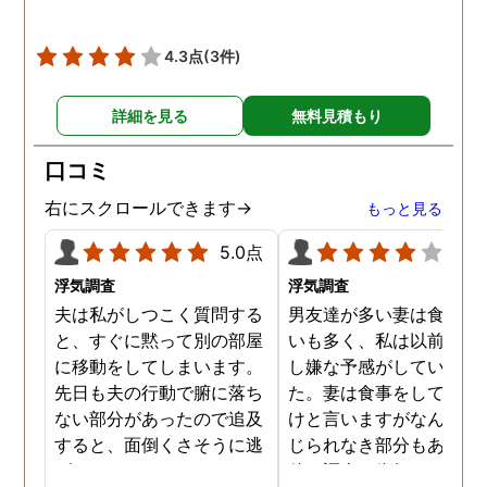
うで、たまに2人で会社
早く抜け出しラブホテル
4.3点
(3件)
行くこともあったようで
す。探偵の説明は全て調
詳細を見る
無料見積もり
報告書にも書かれており
写真を確認することもで
口コミ
ました。辛い結果ではあ
ましたが、真実を知るこ
右にスクロールできます→
もっと見る
ができて良かったです。
5.0点
4.0
浮気調査
浮気調査
夫は私がしつこく質問する
男友達が多い妻は食事の
と、すぐに黙って別の部屋
いも多く、私は以前から
に移動をしてしまいます。
し嫌な予感がしていまし
先日も夫の行動で腑に落ち
た。妻は食事をしている
ない部分があったので追及
けと言いますがなんとも
すると、面倒くさそうに逃
じられなき部分もあり、
げてしまいました。そこで
偵に調査を依頼しました