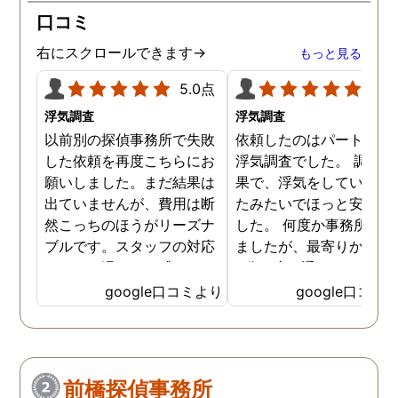
口コミ
右にスクロールできます→
もっと見る
5.0点
5.0
浮気調査
浮気調査
以前別の探偵事務所で失敗
依頼したのはパートナー
した依頼を再度こちらにお
浮気調査でした。 調査の
願いしました。まだ結果は
果で、浮気をしていなか
出ていませんが、費用は断
たみたいでほっと安心し
然こっちのほうがリーズナ
した。 何度か事務所に行
ブルです。スタッフの対応
ましたが、最寄りから徒
なんかも温かみを感じま
3分程度で通いやすかっ
す。はじめからこちらにす
です。
google口コミより
google口コミ
ればよかったです😢 …
前橋探偵事務所