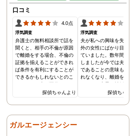
口コミ
4.0点
4.0
浮気調査
浮気調査
弁護士の無料相談所で話を
夫が私への興味を失くし
聞くと、相手の不倫が原因
外の女性にばかり目を向
で離婚をする場合、不倫の
ていました。数年間は我
証拠を揃えることができれ
しましたが今では夫と夫
ば条件を有利にすることが
であることの意味も感じ
できるかもしれないとのこ
れなくなり、離婚を決意
とでした。夫が不倫をして
ました。素早く離婚を成
いるのは確実なのですが、
させるためには夫の不倫
探偵ちゃんより
探偵ちゃん
私の証言だけでは効力が弱
証拠を手に入れることが
いようです。弁護士のアド
っ取り早く、探偵に調査
バイスを受け、探偵に不倫
依頼しました。探偵に夫
の証拠を集めてもらうこと
行動パターンを伝え、予
ガルエージェンシー
にしました。夫は私への関
の範囲内で最も成果を上
心など全くありませんの
られそうな調査プランを