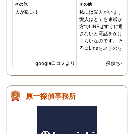
その他
その他
人が良い！
私には愛人がいます。そ
愛人はとても束縛が激し
方でLINEはすぐに返信を
さないと電話をかけてく
くらいなのです。そんな
る日Lineを返すのを忘れ
しまいました。もちろん
量の不在着信です。その
google口コミより
探偵ちゃん
時間後お家に来ました。
ちろん謝りました。そし
ら、いいよと言ってくれ
ほっとしました。愛人は
原一探偵事務所
イレを借りるねといいト
レにいきました。そして
ってきました。そしたら
つぎはちゃんと返信をし
と言い残し帰っていきま
た。後日また返信を忘れ