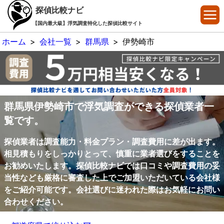
探偵比較ナビ
【国内最大級】浮気調査特化した探偵比較サイト
ホーム
>
会社一覧
>
群馬県
>
伊勢崎市
群馬県伊勢崎市で浮気調査ができる探偵業者一
覧です。
探偵業者は調査能力・料金プラン・調査費用に差が出ます。
相見積もりをしっかりとって、慎重に業者選びをすることを
お勧めいたします。探偵比較ナビでは口コミや調査費用の妥
当性なども厳格に審査した上でご加盟いただいている会社様
をご紹介可能です。会社選びに迷われた際はお気軽にお問い
合わせください。