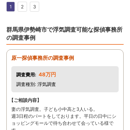
す。証拠も無事にとれて、
1
2
3
現在離婚調停中です。弁護
士さんも紹介してもらえて
本当に良かったです。
群馬県伊勢崎市で浮気調査可能な探偵事務所
の調査事例
原一探偵事務所の調査事例
48万円
調査費用:
調査種別: 浮気調査
【ご相談内容】
妻の浮気調査。子ども小中高と3人いる。
週3日程のパートをしております。平日の日中にシ
ョッピングモールで待ち合わせて会っている様で
す。