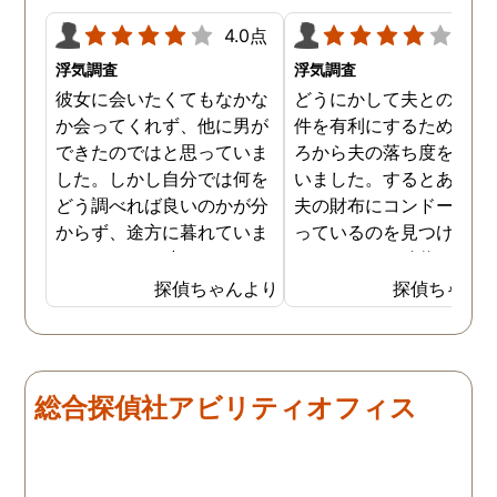
4.0点
4.0
浮気調査
浮気調査
彼女に会いたくてもなかな
どうにかして夫との離婚
か会ってくれず、他に男が
件を有利にするため、日
できたのではと思っていま
ろから夫の落ち度を探し
した。しかし自分では何を
いました。するとある時
どう調べれば良いのかが分
夫の財布にコンドームが
からず、途方に暮れていま
っているのを見つけ、不
した。そんな時にネットで
をしていると確信を持ち
探偵事務所の浮気調査の存
した。探偵事務所で調査
探偵ちゃんより
探偵ちゃん
在について知り、試しに依
依頼しましたが、その時
頼をしてみることにしまし
夫の普段の帰宅時間や出
た。費用は私でもお願いで
の有無なども質問されま
きる手ごろなものもあった
た。こちらが応えやすい
総合探偵社アビリティオフィス
ので、迷わず契約を結ぶこ
囲気で質問をして頂き、
とができました。彼女の自
りがたかったです。そし
宅や勤め先などを伝え、後
私が答えた内容から作成