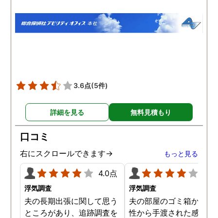
は探偵が本格的な張り込み
た調査プランで見事に夫
調査を行ってくれました。
不倫の証拠を掴んでいた
結果、彼女にはやはり男が
き、夫は出張先の自分の
できていたようで、私の連
テルに、会社の女性社員
絡もわざと無視しているこ
一緒に泊まっていること
とが分かりました。ショッ
分かりました。3回調査
クもありましたが真実をし
てもらった結果、3回と
ることができて良かったの
同じ女性と泊まっていま
3.6点
(5件)
かなと思うこともでき、彼
た。継続的に不倫をして
女とはこのまま自然消滅と
ることも分かり、有利な
詳細を見る
無料見積もり
言う形で別れようと思いま
件で離婚ができそうです
す。
口コミ
右にスクロールできます→
もっと見る
4.0点
4.0
浮気調査
浮気調査
夫の長期出張に関して思う
夫の部屋のゴミ箱から、
ところがあり、追跡調査を
性から手渡された感じの