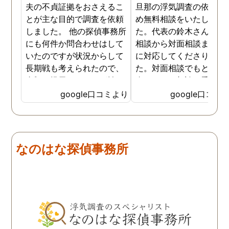
夫の不貞証拠をおさえるこ
旦那の浮気調査の依頼の
とが主な目的で調査を依頼
め無料相談をいたしまし
しました。 他の探偵事務所
た。代表の鈴木さんが電
にも何件か問合わせはして
相談から対面相談まです
いたのですが状況からして
に対応してくださりまし
長期戦も考えられたので、
た。対面相談でもとても
金額を提示されそれが払え
身になって相談に乗って
ないとそもそも相談もでき
ださりすぐに契約といっ
google口コミより
google口コミ
ない状態でした。 そんな中
こともなく金銭的な問題
ダメ元で同じ相談をした
ありましたので相談して
ら、代表の方が素早く対応
らでいいよと快く言って
してくださり、そして私が
さりました。結果として
なのはな探偵事務所
持ってる情報から的確にア
貞行為の確たる写真が出
ドバイスもしてくださいま
きたため依頼はせず示談
した。当日の調査も私のよ
進みましたが、依頼をし
みよりも先をよみ夫の行動
いないのにも関わらずそ
を予想しながら調査してく
後どうですか？と連絡ま
れて、実際に不貞の現場も
して下さり応援してるか
数回おさえることができと
ねと温かい言葉までかけ