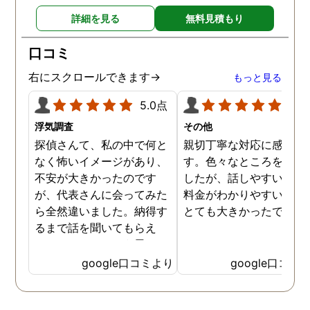
詳細を見る
無料見積もり
口コミ
右にスクロールできます→
もっと見る
5.0点
5.0
浮気調査
その他
探偵さんて、私の中で何と
親切丁寧な対応に感謝し
なく怖いイメージがあり、
す。色々なところを探し
不安が大きかったのです
したが、話しやすいこと
が、代表さんに会ってみた
料金がわかりやすいこと
ら全然違いました。納得す
とても大きかったです。
るまで話を聞いてもらえ
て、ここならという思いで
依頼しました。代表さんが
google口コミより
google口コミ
私と一緒に戦ってくれてる
感じがして、心強かったで