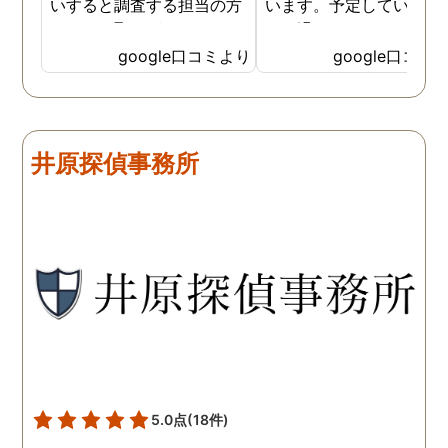
いすると調査する担当の方
います。予定していた時
とのやり取りがメインで、
より過ぎてしまいました
色々不安や心配な事の共有
が、そのまま調査してい
google口コミより
google口コミ
をしてくれました。探偵の
だき、しっかり証拠取れ
方に依頼となると丸投げで
した。あ、もちろん過ぎ
お願いするイメージでした
分は追加料金払いました
が、二人三脚で協力しあい
調査が終わって今後どう
井原探偵事務所
ながら、進めて行った感じ
るかの相談もしっかりし
です。こちらもある程度、
くれるので、次に何をす
時間や場所が絞れると調査
ばいいのかわかる為、悩
がスムーズに進んで良いか
ずに突き進めます。 あり
と思います。思い切ってお
とうございました。
願いして良かったです。 こ
の度はありがとうございま
した。
5.0点
(18件)