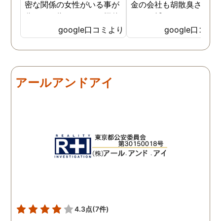
密な関係の女性がいる事が
金の会社も胡散臭さがど
分かった為、なのはな探偵
しても拭えなくて、、、 
事務所さんにお願いする事
ちらの相談員？さんは人
google口コミより
google口コミ
になりました。 こちらの探
経験が豊富な様で自分の
偵事務所さんの社長さんは
みにそったアドバイスを
大手の探偵事務所で働かれ
ていただき、調査を実施
てた事もあり、親切丁寧
る前後も頻繁に連絡いた
アールアンドアイ
で、更に突然の依頼でも、
けたのでとても心強かっ
出来る限り予定を合わせて
と記憶しております 調査
下さりました。 精神的に病
体は既に終了しています
んでしまい、辛かったので
が、この先また問題が出
すが、自分ごとの様に考え
きた時は一番に相談させ
てくださったので、〇〇さ
いただきます 本当に、あ
んには、どんだけ救われた
がとうございました
か分かりません。 ありがと
うございます。
4.3点
(7件)