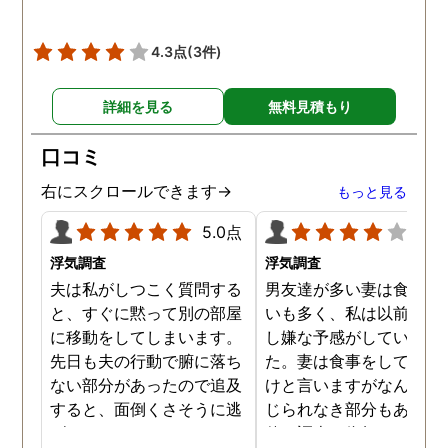
うで、たまに2人で会社
早く抜け出しラブホテル
4.3点
(3件)
行くこともあったようで
す。探偵の説明は全て調
詳細を見る
無料見積もり
報告書にも書かれており
写真を確認することもで
口コミ
ました。辛い結果ではあ
ましたが、真実を知るこ
右にスクロールできます→
もっと見る
ができて良かったです。
5.0点
4.0
浮気調査
浮気調査
夫は私がしつこく質問する
男友達が多い妻は食事の
と、すぐに黙って別の部屋
いも多く、私は以前から
に移動をしてしまいます。
し嫌な予感がしていまし
先日も夫の行動で腑に落ち
た。妻は食事をしている
ない部分があったので追及
けと言いますがなんとも
すると、面倒くさそうに逃
じられなき部分もあり、
げてしまいました。そこで
偵に調査を依頼しました