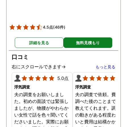
た時の衝撃は…リアルな映
像作品みたいでした。 調査
終了後も弁護士の紹介等の
ケアもしてもらったり色々
4.5点
(46件)
とお世話になりました！
詳細を見る
無料見積もり
口コミ
右にスクロールできます→
もっと見る
5.0点
5.0
浮気調査
浮気調査
夫の調査をお願いしまし
夫の調査で依頼。費用や
た。初めの面談では緊張し
調べた後のことまで詳し
ましたが、物腰がやわらか
教えてくれます。調査対
い女性で話を色々聞いてく
の動きがある程度わから
ださいました。実際にお願
いと費用は結構かかると