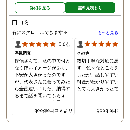
詳細を見る
無料見積もり
口コミ
右にスクロールできます→
もっと見る
5.0点
5.0
浮気調査
その他
探偵さんて、私の中で何と
親切丁寧な対応に感謝し
なく怖いイメージがあり、
す。色々なところを探し
不安が大きかったのです
したが、話しやすいこと
が、代表さんに会ってみた
料金がわかりやすいこと
ら全然違いました。納得す
とても大きかったです。
るまで話を聞いてもらえ
て、ここならという思いで
依頼しました。代表さんが
google口コミより
google口コミ
私と一緒に戦ってくれてる
感じがして、心強かったで