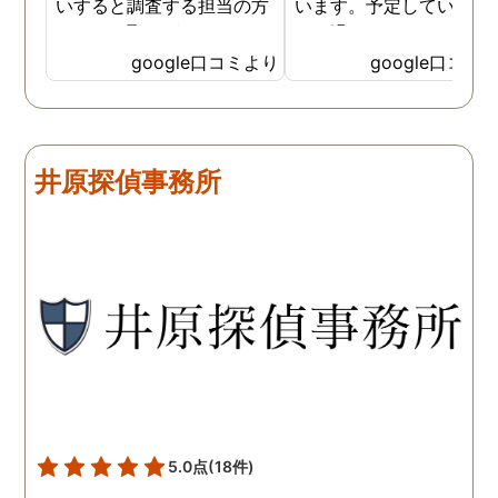
いすると調査する担当の方
います。予定していた時
とのやり取りがメインで、
より過ぎてしまいました
色々不安や心配な事の共有
が、そのまま調査してい
google口コミより
google口コミ
をしてくれました。探偵の
だき、しっかり証拠取れ
方に依頼となると丸投げで
した。あ、もちろん過ぎ
お願いするイメージでした
分は追加料金払いました
が、二人三脚で協力しあい
調査が終わって今後どう
井原探偵事務所
ながら、進めて行った感じ
るかの相談もしっかりし
です。こちらもある程度、
くれるので、次に何をす
時間や場所が絞れると調査
ばいいのかわかる為、悩
がスムーズに進んで良いか
ずに突き進めます。 あり
と思います。思い切ってお
とうございました。
願いして良かったです。 こ
の度はありがとうございま
した。
5.0点
(18件)