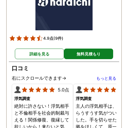
しまいました。そしてラ
ンを見ると音声メッセー
が送られてきました。聞
てみると僕のいびきでし
た。これ、どういうこと
4.9点
(9件)
と聞いたら、盗聴器を仕
けたのと言われぞっとし
詳細を見る
無料見積もり
した。すぐに専門の業者
呼び、すぐに駆け付けて
口コミ
れました。するとぼくの
室でピーという音が鳴り
右にスクロールできます→
もっと見る
んのうがありました。そ
後は業者が回収してくれ
5.0点
5.0
ぼくは一安心でした。そ
浮気調査
浮気調査
後、愛人と別れ、新たな
絶対に許さない！浮気相手
主人の浮気相手は、以前
生を歩みました。
と不倫相手を社会的制裁与
らうすうす気がついてい
える！関係修復、復縁して
した。手を切らせたくて
欲しいから！来ないと気
拠をほしくて、原一さん