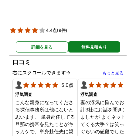
ても助かりました。 経験と
くださりました。鈴木さ
知識も絶大な信頼がおけま
に相談して本当に良かっ
した。 対応力の速さも素晴
です。今回は依頼せず解
らしいです。 また、さまざ
しましたが、今後何かあ
4.4点
(9件)
まな事情も汲んでくださ
たときは迷わず鈴木さん
り、私の精神的なフォロー
お願いしたいと思ってお
詳細を見る
無料見積もり
だけでなく、その後の弁護
ます。本当にありがとう
士の紹介やアドバイスもし
ざいました。
口コミ
ていただき、これから夫と
闘う自信もつきました。 本
右にスクロールできます→
もっと見る
当にMJリサーチさんにそ
5.0点
5.0
して代表の方に出会えてよ
かったと思いました。 今度
浮気調査
浮気調査
お会いできる時は、いい報
こんな親身になってくださ
妻の浮気に悩んでおり、
告ができるようにしたいで
る探偵事務所は他にないと
計3社にお話を聞きに行
す。
思います。 単身赴任してる
ましたが よくネット等に
旦那の携帯を見たことがキ
てくる大手？は笑っちゃ
ッカケで、単身赴任先に親
ぐらいの値段でした。 低