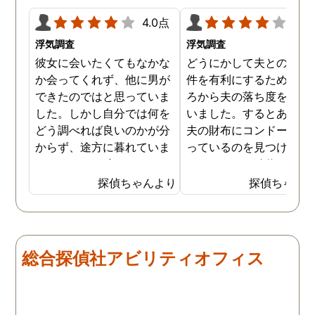
4.0点
4.0
浮気調査
浮気調査
彼女に会いたくてもなかな
どうにかして夫との離婚
か会ってくれず、他に男が
件を有利にするため、日
できたのではと思っていま
ろから夫の落ち度を探し
した。しかし自分では何を
いました。するとある時
どう調べれば良いのかが分
夫の財布にコンドームが
からず、途方に暮れていま
っているのを見つけ、不
した。そんな時にネットで
をしていると確信を持ち
探偵事務所の浮気調査の存
した。探偵事務所で調査
探偵ちゃんより
探偵ちゃん
在について知り、試しに依
依頼しましたが、その時
頼をしてみることにしまし
夫の普段の帰宅時間や出
た。費用は私でもお願いで
の有無なども質問されま
きる手ごろなものもあった
た。こちらが応えやすい
総合探偵社アビリティオフィス
ので、迷わず契約を結ぶこ
囲気で質問をして頂き、
とができました。彼女の自
りがたかったです。そし
宅や勤め先などを伝え、後
私が答えた内容から作成