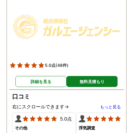
で、帰宅せずに外泊するこ
ててもらいました。おか
とはしょっちゅうです。次
で調査費の節約ができま
の休みも休日出勤と称して
たし、夫と離婚をするの
家を空けているので、この
必要な不倫の証拠も手に
日に証拠集めをお願いしま
れることができました。
した。夫が言う休日出勤な
どは真っ赤な嘘で、探偵が
調査を始めて間もなく女性
と会い、そのまま夜まで過
5.0点
(48件)
ごしていたようです。その
間もラブホテルの利用もし
詳細を見る
無料見積もり
たようで、たった一日で不
倫の証拠を揃えることがで
口コミ
きました。
右にスクロールできます→
もっと見る
5.0点
5.0
その他
浮気調査