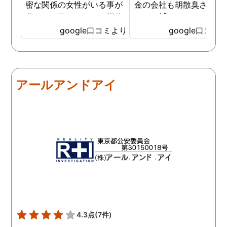
密な関係の女性がいる事が
金の会社も胡散臭さがど
分かった為、なのはな探偵
しても拭えなくて、、、 
事務所さんにお願いする事
ちらの相談員？さんは人
google口コミより
google口コミ
になりました。 こちらの探
経験が豊富な様で自分の
偵事務所さんの社長さんは
みにそったアドバイスを
大手の探偵事務所で働かれ
ていただき、調査を実施
てた事もあり、親切丁寧
る前後も頻繁に連絡いた
アールアンドアイ
で、更に突然の依頼でも、
けたのでとても心強かっ
出来る限り予定を合わせて
と記憶しております 調査
下さりました。 精神的に病
体は既に終了しています
んでしまい、辛かったので
が、この先また問題が出
すが、自分ごとの様に考え
きた時は一番に相談させ
てくださったので、〇〇さ
いただきます 本当に、あ
んには、どんだけ救われた
がとうございました
か分かりません。 ありがと
うございます。
4.3点
(7件)