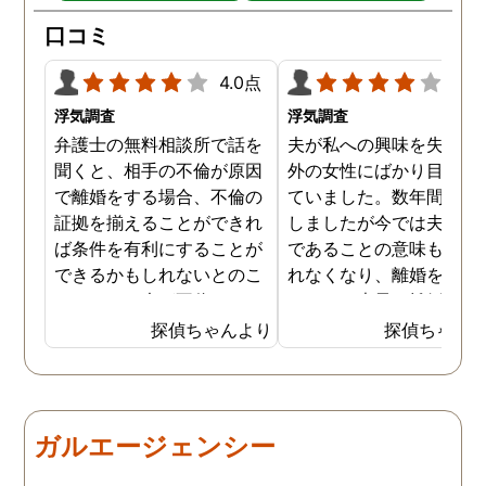
口コミ
4.0点
4.0
浮気調査
浮気調査
弁護士の無料相談所で話を
夫が私への興味を失くし
聞くと、相手の不倫が原因
外の女性にばかり目を向
で離婚をする場合、不倫の
ていました。数年間は我
証拠を揃えることができれ
しましたが今では夫と夫
ば条件を有利にすることが
であることの意味も感じ
できるかもしれないとのこ
れなくなり、離婚を決意
とでした。夫が不倫をして
ました。素早く離婚を成
いるのは確実なのですが、
させるためには夫の不倫
探偵ちゃんより
探偵ちゃん
私の証言だけでは効力が弱
証拠を手に入れることが
いようです。弁護士のアド
っ取り早く、探偵に調査
バイスを受け、探偵に不倫
依頼しました。探偵に夫
の証拠を集めてもらうこと
行動パターンを伝え、予
ガルエージェンシー
にしました。夫は私への関
の範囲内で最も成果を上
心など全くありませんの
られそうな調査プランを