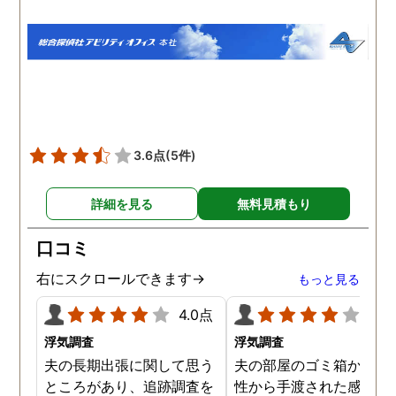
は探偵が本格的な張り込み
た調査プランで見事に夫
調査を行ってくれました。
不倫の証拠を掴んでいた
結果、彼女にはやはり男が
き、夫は出張先の自分の
できていたようで、私の連
テルに、会社の女性社員
絡もわざと無視しているこ
一緒に泊まっていること
とが分かりました。ショッ
分かりました。3回調査
クもありましたが真実をし
てもらった結果、3回と
ることができて良かったの
同じ女性と泊まっていま
3.6点
(5件)
かなと思うこともでき、彼
た。継続的に不倫をして
女とはこのまま自然消滅と
ることも分かり、有利な
詳細を見る
無料見積もり
言う形で別れようと思いま
件で離婚ができそうです
す。
口コミ
右にスクロールできます→
もっと見る
4.0点
4.0
浮気調査
浮気調査
夫の長期出張に関して思う
夫の部屋のゴミ箱から、
ところがあり、追跡調査を
性から手渡された感じの