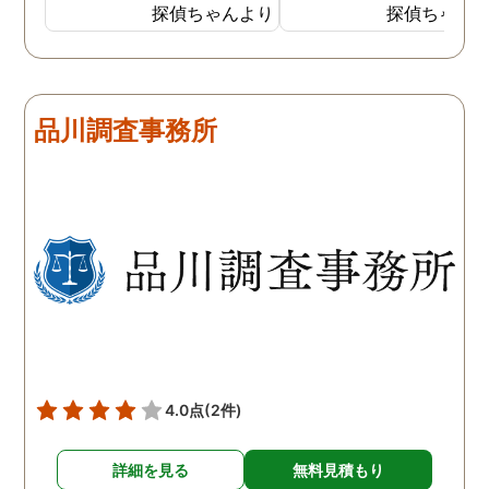
探偵に夫の行動について調
妻は定期的に男友達と食
探偵ちゃんより
探偵ちゃん
査をしてもらうと、やはり
に出かけているため、調
私の想像通り女と頻繁に会
日は簡単に決めることが
っていることが分かりまし
きました。そして調査の
た。さらに探偵が入手した
果、妻が男友達と食事だ
品川調査事務所
証拠から二人が肉体関係を
ではなくラブホテルにも
持っていることも分かり、
っていることが判明し、
以前から夫が不倫をしてい
れも複数の男友達と関係
たことが発覚したのです。
持っていることが分かり
私が夫を疑うだけでは夫の
した。想像以上に妻の浮
不倫の実態を知ることがで
の状態が酷かったので、
きませんでしたので、真相
然としてしまいました。
を究明して頂いた探偵には
感謝しかありません。
4.0点
(2件)
詳細を見る
無料見積もり