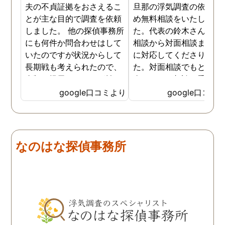
夫の不貞証拠をおさえるこ
旦那の浮気調査の依頼の
とが主な目的で調査を依頼
め無料相談をいたしまし
しました。 他の探偵事務所
た。代表の鈴木さんが電
にも何件か問合わせはして
相談から対面相談まです
いたのですが状況からして
に対応してくださりまし
長期戦も考えられたので、
た。対面相談でもとても
金額を提示されそれが払え
身になって相談に乗って
ないとそもそも相談もでき
ださりすぐに契約といっ
google口コミより
google口コミ
ない状態でした。 そんな中
こともなく金銭的な問題
ダメ元で同じ相談をした
ありましたので相談して
ら、代表の方が素早く対応
らでいいよと快く言って
してくださり、そして私が
さりました。結果として
なのはな探偵事務所
持ってる情報から的確にア
貞行為の確たる写真が出
ドバイスもしてくださいま
きたため依頼はせず示談
した。当日の調査も私のよ
進みましたが、依頼をし
みよりも先をよみ夫の行動
いないのにも関わらずそ
を予想しながら調査してく
後どうですか？と連絡ま
れて、実際に不貞の現場も
して下さり応援してるか
数回おさえることができと
ねと温かい言葉までかけ