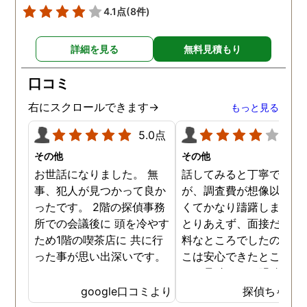
4.1点
(8件)
詳細を見る
無料見積もり
口コミ
右にスクロールできます→
もっと見る
5.0点
4.0
その他
その他
お世話になりました。 無
話してみると丁寧でした
事、犯人が見つかって良か
が、調査費が想像以上に
ったです。 2階の探偵事務
くてかなり躊躇しました
所での会議後に 頭を冷やす
とりあえず、面接だけは
ため1階の喫茶店に 共に行
料なところでしたので、
った事が思い出深いです。
こは安心できたところで
た。見積もりは明確でし
のでそこは信頼できまし
google口コミより
探偵ちゃん
た。ある程度自信がある