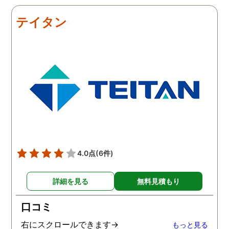
だき、その節は大変お世話
しました。最近では私が
になりました。さすが調査
みの日に妻は外出するこ
テイタン
のプロフェッショナルだと
が多く、探偵にもその旨
いう思いです。
伝えて調査プランを立て
もらいました。調査当日
開始直後に探偵から連絡
入り、妻が男とラブホテ
に入って行った瞬間を押
えたとのことでした。あ
りにも結果が出るのが早
て驚きましたが、これで
のイメージ通りに物事を
めて行くことができそう
4.0点
(6件)
す。
詳細を見る
無料見積もり
口コミ
右にスクロールできます→
もっと見る