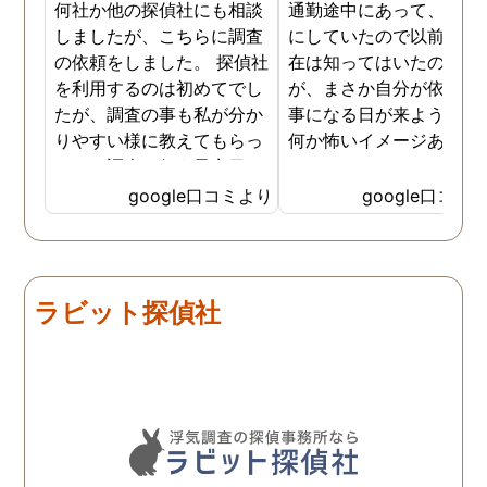
何社か他の探偵社にも相談
通勤途中にあって、毎日
しましたが、こちらに調査
にしていたので以前から
の依頼をしました。 探偵社
在は知ってはいたのです
を利用するのは初めてでし
が、まさか自分が依頼す
たが、調査の事も私が分か
事になる日が来ようとは
りやすい様に教えてもらっ
何か怖いイメージありま
たり、調査を行う予定日は
たけど、スタッフの方の
私の希望を聞いてもらいつ
応も良く、安心して相談
google口コミより
google口コミ
つ、探偵さんのご意見も取
きました。 調査後に弁護
り入れ、細かく打ち合わせ
さんも紹介していただき
をして決めてもらいまし
バッチリ慰謝料請求出来
た。調査を行った日はその
した！ありがとうござい
ラビット探偵社
日の報告を入れてくれたり
した！
としっかり調査をやってく
れているのが伝わりました
し、調査日以外でも相談を
聞いて頂いたりと精神的に
も助かりました。 報告書や
調査の動画を見せてもらっ