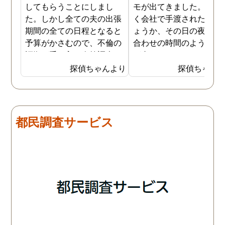
してもらうことにしまし
モが出てきました。おそ
た。しかし全ての夫の出張
く会社で手渡されたので
期間の全ての日程となると
ょうか、その日の夜の待
予算がかさむので、不倫の
合わせの時間のようなも
証拠が手に入り次第調査を
が書かれていました。こ
打ち切ってもらう契約にし
時になんとなく嫌な予感
探偵ちゃんより
探偵ちゃん
ました。調査初日、その日
したので、夫の身辺調査
は夫は本当に仕事をしてい
会社での過ごし方を探偵
たそうです。しかし2日
調査をしてもらいました
目、夫は仕事を休みにして
探偵に夫の会社の場所を
都民調査サービス
おり、出張先で女性と1日
え、だいたいの夫の仕事
を過ごしたとのことでし
終わる時間なども伝えま
た。その時点で連絡が入り
た。数日後、夫が張り込
調査は終了し、比較的手ご
調査を行った結果が出た
ろな調査費で夫の不倫の証
いうので、探偵事務所を
拠を手に入れることができ
れました。調査の結果、
ました。
は会社の部下の女性と不
をしていました。帰りは
までほぼ毎日一緒に帰る