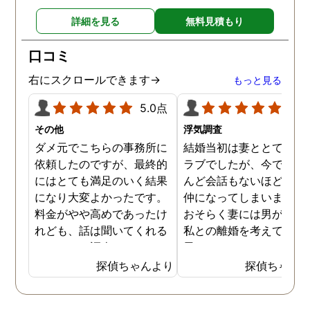
詳細を見る
無料見積もり
口コミ
右にスクロールできます→
もっと見る
5.0点
5.0
その他
浮気調査
ダメ元でこちらの事務所に
結婚当初は妻ととてもラ
依頼したのですが、最終的
ラブでしたが、今ではほ
にはとても満足のいく結果
んど会話もないほど険悪
になり大変よかったです。
仲になってしまいました
料金がやや高めであったけ
おそらく妻には男がおり
れども、話は聞いてくれる
私との離婚を考えている
しきちんと調査してくれる
思います。そこでどうせ
しで非常に満足していま
婚をするのならと思い、
探偵ちゃんより
探偵ちゃん
す。調査が終わった後もし
の不倫の証拠を押さえて
っかりとサポートしていた
から離婚を提案すること