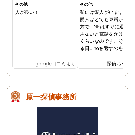
その他
その他
人が良い！
私には愛人がいます。そ
愛人はとても束縛が激し
方でLINEはすぐに返信を
さないと電話をかけてく
くらいなのです。そんな
る日Lineを返すのを忘れ
しまいました。もちろん
量の不在着信です。その
google口コミより
探偵ちゃん
時間後お家に来ました。
ちろん謝りました。そし
ら、いいよと言ってくれ
ほっとしました。愛人は
原一探偵事務所
イレを借りるねといいト
レにいきました。そして
ってきました。そしたら
つぎはちゃんと返信をし
と言い残し帰っていきま
た。後日また返信を忘れ