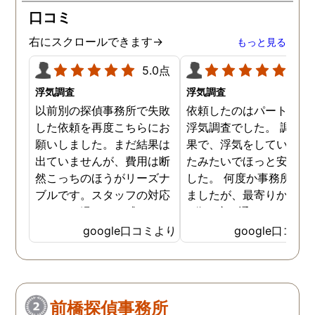
口コミ
右にスクロールできます→
もっと見る
5.0点
5.0
浮気調査
浮気調査
以前別の探偵事務所で失敗
依頼したのはパートナー
した依頼を再度こちらにお
浮気調査でした。 調査の
願いしました。まだ結果は
果で、浮気をしていなか
出ていませんが、費用は断
たみたいでほっと安心し
然こっちのほうがリーズナ
した。 何度か事務所に行
ブルです。スタッフの対応
ましたが、最寄りから徒
なんかも温かみを感じま
3分程度で通いやすかっ
す。はじめからこちらにす
です。
google口コミより
google口コミ
ればよかったです😢 …
前橋探偵事務所