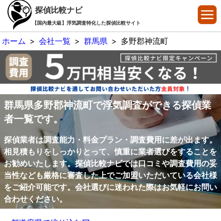
探偵比較ナビ
【国内最大級】浮気調査特化した探偵比較サイト
ホーム
>
会社一覧
>
群馬県
>
多野郡神流町
群馬県多野郡神流町で浮気調査ができる探偵業
者一覧です。
探偵業者は調査能力・料金プラン・調査費用に差が出ます。
相見積もりをしっかりとって、慎重に業者選びをすることを
お勧めいたします。探偵比較ナビでは口コミや調査費用の妥
当性なども厳格に審査した上でご加盟いただいている会社様
をご紹介可能です。会社選びに迷われた際はお気軽にお問い
合わせください。