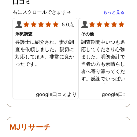
口コミ
右にスクロールできます→
もっと見る
5.0点
5.0
浮気調査
その他
弁護士に紹介され、妻の調
調査期間中いつも迅速に
査を依頼しました。親切に
応してくださり心強く感
対応して頂き、非常に良か
ました。明朗会計ですし
ったです。
当者の方も素晴らしく依
者へ寄り添ってください
す。感謝でいっぱいです
あッ毎回 出して頂いた日
茶が美味しくてさらに「
google口コミより
google口コミ
ッ」と一息つけていまし
笑
MJリサーチ