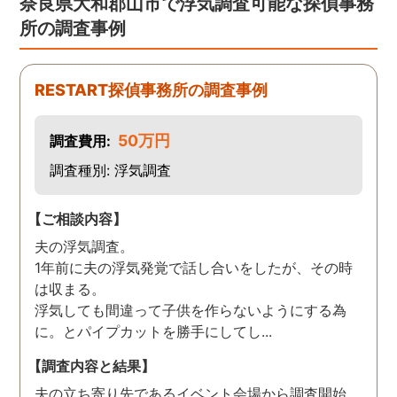
奈良県大和郡山市で浮気調査可能な探偵事務
た。 調査も私の望む結果を
何かありましたらご相談
所の調査事例
得るべく、尽力して頂き、
せて頂きたいと思います
密に連絡をいただきなが
ら、丁寧に対応してくださ
RESTART探偵事務所の調査事例
いました。 おかげで、とて
も充分な調査結果をいただ
50万円
調査費用:
きました。 サポートの方
も、不安で日々辛い気持ち
調査種別: 浮気調査
で過ごしていた私に親身に
対応して頂いた上に、かな
【ご相談内容】
り迅速に弁護士に関するア
夫の浮気調査。
ドバイスを頂き繋いで下さ
1年前に夫の浮気発覚で話し合いをしたが、その時
った事、本当に感謝してい
は収まる。
ます。
浮気しても間違って子供を作らないようにする為
に。とパイプカットを勝手にしてし...
【調査内容と結果】
夫の立ち寄り先であるイベント会場から調査開始。