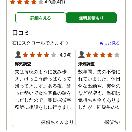
4.0点
(4件)
詳細を見る
無料見積もり
口コミ
右にスクロールできます→
もっと見る
4.0点
4.0
浮気調査
浮気調査
夫は毎晩のように飲み歩
数年間、夫の不倫に悩ま
き、けっこう酔っぱらって
れていました。休日の不
帰ってきます。ある夜、酔
然な出勤や、突然の飲み
った勢いで女性関係の話を
などが増え、当初は怪し
しだしたので、翌日探偵事
気持ちも全くありません
務所に相談をしに行きまし
したが、同級生の友人か
た。そこで相談員に勧めら
「もしかして怪しいんじ
れ、一度夫の浮気調査をし
ないの」と忠告を受けて
探偵ちゃんより
探偵ちゃん
てもらうことになりまし
らもう一度考え直してみ