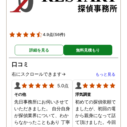
た。調査では夫が不倫相
の自宅に頻繁に訪れる様
が明らかにされ、客観的
見ても不倫を疑いようの
い証拠も集めてくれまし
4.9点
(56件)
た。その間に姉は弁護士
務所に関しても調べてく
詳細を見る
無料見積もり
ていて、周りの人たちの
かげで夫と離婚ができそ
口コミ
です。
右にスクロールできます→
もっと見る
5.0点
5.0
その他
浮気調査
先日事務所にお伺いさせて
初めての探偵依頼で緊張
いただきました。 自分自身
ましたが、初回の電話相
が探偵業界について、わか
から親身になって話を聞
らなかったこともあり 丁寧
て頂けました。今回、夫