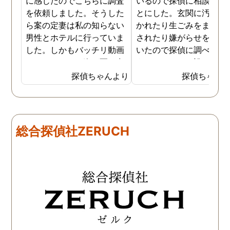
に感じたのでこちらに調査
いるので探偵に相談する
を依頼しました。そうした
とにした。玄関に汚物を
ら案の定妻は私の知らない
かれたり生ごみをまき散
男性とホテルに行っていま
されたり嫌がらせを受け
した。しかもバッチリ動画
いたので探偵に調べても
でキスしている姿が写し出
うことにした。誰がやっ
されていました。本当にシ
いるのか何が原因なのか
探偵ちゃんより
探偵ちゃん
ョックでしたが、これでス
べてもらうと隣の奥さん
ッキリしました。裁判では
った。痴呆症が進み被害
探偵が紹介してくれた弁護
想が強くなっていたよう
士と一緒に戦っていこうと
だ。普段は普通なのに夜
総合探偵社ZERUCH
思います。探偵に支払った
なるとおかしくなってそ
費用も思ったよりリーズナ
ような行動を起こしてい
ブルで良かったです。「こ
ようだ。
れからもサポートしていき
ますから。」と言う探偵か
らの言葉には本当に励まさ
れました。これからも弁護
士同様にサポートをお願い