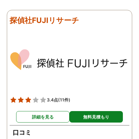
難しかったですが、ここは
由のひとつ。 かと言って
リアルタイムで都度報告が
査が雑ということも一切
来ていました。 担当の人も
く、むしろ期待以上に細
探偵社FUJIリサーチ
丁寧で報告内容もわかりや
く調査・報告してくれた
すかったです。 全国に展開
実際の調査状況をリアル
されているという点も強み
イムで知れるのはかなり
ですね。
い。
3.4点
(11件)
詳細を見る
無料見積もり
口コミ