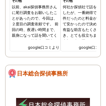
その他
その他
以前、akai探偵事務所さん
何社か探偵社で話を聞き
に尾行調査をお願いしたこ
したが、一番納得できる
とがあったので、今回は、
件だったのと料金が比較
２度目の調査依頼です。 前
て安かったので決めまし
回の時、夜遅い時間まで、
有益な助言もたくさん頂
親身になって話を聞いてく
き、とても役立ちました
れたのと、報告書の写真
大切な人が困っていたら
が、場所が悪かったのに、
番に紹介したいと思える
google口コミより
google口コミ
とても鮮明に写っていたの
偵事務所です
で、再度、調査をお願いさ
せて頂きました。 ある程
度、自分でも行動パターン
日本総合探偵事務所
の把握をしていましたが、
現場で動いて頂いている探
偵さんの働きぶりが良く
て、解決に至るまでスムー
ズでした。 とくに、急なお
願いの時に人員を手配して