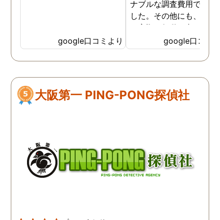
ナブルな調査費用で済み
した。その他にも、相談
ら実際に行動に出て頂い
のが、スゴく早く問題を
google口コミより
google口コミ
決していただき、大変助
りました。 次回も是非お
いしようと思いました。
しろ最初の相談の段階が
大阪第一 PING-PONG探偵社
本当に無料なのが、よか
たです。