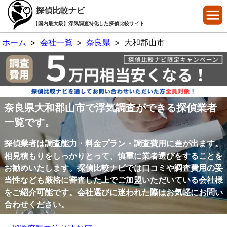
探偵比較ナビ
【国内最大級】浮気調査特化した探偵比較サイト
ホーム
>
会社一覧
>
奈良県
>
大和郡山市
奈良県大和郡山市で浮気調査ができる探偵業者
一覧です。
探偵業者は調査能力・料金プラン・調査費用に差が出ます。
相見積もりをしっかりとって、慎重に業者選びをすることを
お勧めいたします。探偵比較ナビでは口コミや調査費用の妥
当性なども厳格に審査した上でご加盟いただいている会社様
をご紹介可能です。会社選びに迷われた際はお気軽にお問い
合わせください。