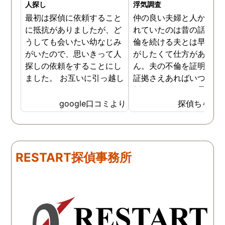
人探し
浮気調査
最初は探偵に依頼すること
仲の良い夫婦と人から言
に抵抗がありましたが、ど
れていたのは昔の話で、
うしても会いたい幼なじみ
倫を続ける夫とは早く離
がいたので、思いきって人
がしたくて仕方がありま
探しの依頼をすることにし
ん。夫の不倫を証明でき
ました。 お互いに引っ越し
証拠さえあればいつでも
していましたし、わかって
婚ができるのにと愚痴を
いる情報も少なかったの
ぼしていると、姉が探偵
google口コミより
探偵ちゃん
で、難しいかなと思ってい
不倫の証拠集めを依頼し
たのですが、見事に探して
くれました。探偵事務所
下さり、再会する事が出来
さんざん夫の愚痴を言っ
ました。うれしくてお互い
にも関わらず、相談員の
RESTART探偵事務所
に涙の再会でした。 対応し
は嫌な顔一つせず私の話
て下さった方も丁寧で、安
聞いてくれました。それ
心して相談出来ました。 児
ら本題の調査に関しての
玉総合情報事務所さんに依
になり、費用に関しても
頼させていただき本当に良
明な点が全くないほどし
かったです。
かりと説明をしてくれま