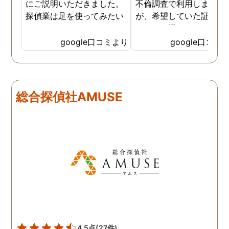
にご説明いただきました。
不倫調査で利用しました
探偵業は足を使ってみたい
が、希望していた証拠を
なイメージがありましたが
っかりと撮ってもらうこ
SNSなどの知識も豊富で、
が出来ました。調査中も
google口コミより
google口コミ
色んな視点から対応されて
動きがある度に細かく報
います。 他の口コミにもあ
してくださり、安心しま
るように、他事務所より料
た。調査当日の夫の動き
金が安く明確で親身になっ
読めない中、柔軟に対応
総合探偵社AMUSE
て対応いただける探偵さん
てくださったこと、本当
です。
感謝しています。 あの日
気を出して電話して良か
た！と心から思っていま
す。
4.5点
(27件)