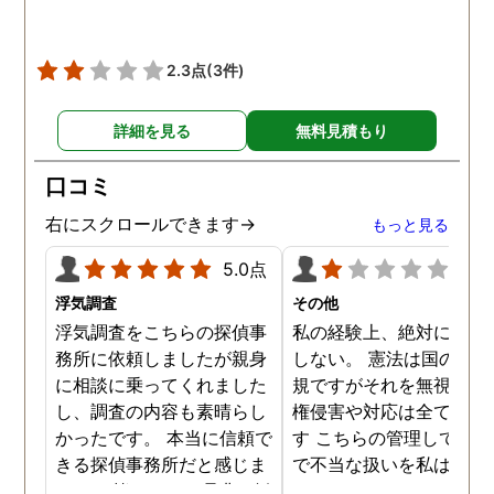
したいと考えています。
2.3点
(3件)
詳細を見る
無料見積もり
口コミ
右にスクロールできます→
もっと見る
5.0点
1.0
浮気調査
その他
浮気調査をこちらの探偵事
私の経験上、絶対にお勧
務所に依頼しましたが親身
しない。 憲法は国の最高
に相談に乗ってくれました
規ですがそれを無視した
し、調査の内容も素晴らし
権侵害や対応は全て違法
かったです。 本当に信頼で
す こちらの管理している
きる探偵事務所だと感じま
で不当な扱いを私は受け
した。 皆さんにも是非お勧
した