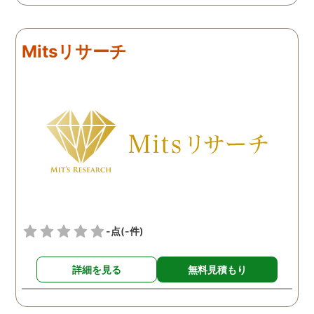
た。夫はほぼ毎日飲み歩い
した。 以前に比べて、空
て酔っ払っているので、調
気のような会話が増えた
査は簡単だったようです。
り、家の中でもケータイ
Mitsリサーチ
4日ほど調査報告書もまと
肌身離さず持っていたり
めてくれて、夫が会社の後
と、確かに不自然な行動
輩と不倫をしていること、
増えました。 そこで、夫
その後輩の自宅の場所、二
でかけているときに書斎
人が頻繁に会っているお店
覗いたり、パソコンを開
などが分かりました。
たりすると、フェイスブ
クのメッセージでのやり
りが出てきました。また
行ったことのないはずの
ンフレットや地図が出て
たり、どんどん証拠が増
-点
(-件)
ていきました。 ただ、相
と一緒にいる現場を抑え
詳細を見る
無料見積もり
ことはどうしてもできず
探偵事務所へ相談しまし
た。 ２ヶ月ほど待つと、