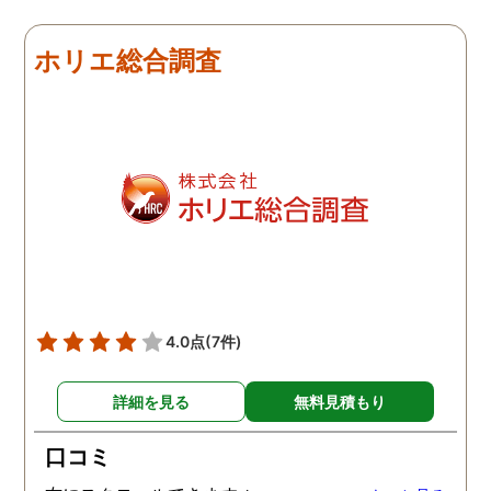
明な写真が添付された報
書が上がってきて、大変
ホリエ総合調査
きました。会話の内容の
モなどもあり、金額はか
りましたが利用してよか
たと思っています。
4.0点
(7件)
詳細を見る
無料見積もり
口コミ