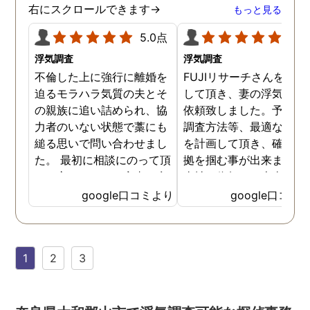
右にスクロールできます→
もっと見る
5.0点
5.0
浮気調査
浮気調査
不倫した上に強行に離婚を
FUJIリサーチさんをご紹
迫るモラハラ気質の夫とそ
して頂き、妻の浮気調査
の親族に追い詰められ、協
依頼致しました。予算か
力者のいない状態で藁にも
調査方法等、最適なやり
縋る思いで問い合わせまし
を計画して頂き、確実な
た。 最初に相談にのって頂
拠を掴む事が出来ました
いた方も、とても率直に意
当社に依頼して本当に良
見を言っていただき、また
ったと実感しております
google口コミより
google口コミ
費用面も正直に答えていた
依頼中にはいろいろな相
だき、私の望む結果を得る
も聞いて頂き、救われる
ためには、決して安いとは
が多々ありました。大変
1
2
3
言えないですが、それでも
謝しております。 私と同
少しでも低く抑えるアドバ
様な状況の方々には是非
イスもいただき、納得して
FUJIリサーチさんへの依
依頼させていただきまし
をお勧め致します。 今後