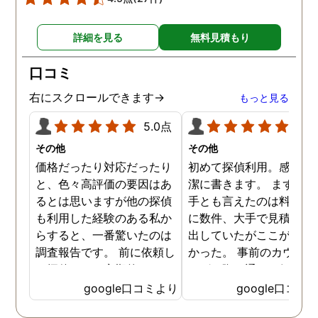
詳細を見る
無料見積もり
口コミ
右にスクロールできます→
もっと見る
5.0点
5.0
その他
その他
価格だったり対応だったり
初めて探偵利用。感想を
と、色々高評価の要因はあ
潔に書きます。 まず、決
るとは思いますが他の探偵
手とも言えたのは料金。 
も利用した経験のある私か
に数件、大手で見積もり
らすると、一番驚いたのは
出していたがここが一番
調査報告です。 前に依頼し
かった。 事前のカウンセ
た探偵では、定期的にまと
ングの際の通りの価格で
めて報告がくる為なかなか
途中での追加料金なども
google口コミより
google口コミ
実際の現状を把握するのが
く安心してお任せできた