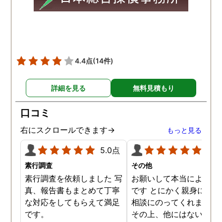
頂き、ホテルからの証拠を
撮って頂いたのは、ありが
たかったです。 調査が終わ
った後も、Lineや電話で今
後の事についてアドバイス
4.4点
(14件)
を頂いて、とても信頼出来
る探偵事務所さんだと、あ
詳細を見る
無料見積もり
らためて思いました。 事務
所の皆様にお世話になった
口コミ
ので、クチコミの方書かせ
ていただきます。ありがと
右にスクロールできます→
もっと見る
うございました。
5.0点
5.0
素行調査
その他
素行調査を依頼しました 写
お願いして本当によかっ
真、報告書もまとめて丁寧
です とにかく親身になっ
な対応をしてもらえて満足
相談にのってくれました
です。
その上、他にはないリー