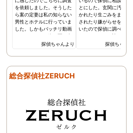
に感じたのでこちらに調査
いるので探偵に相談する
を依頼しました。そうした
とにした。玄関に汚物を
ら案の定妻は私の知らない
かれたり生ごみをまき散
男性とホテルに行っていま
されたり嫌がらせを受け
した。しかもバッチリ動画
いたので探偵に調べても
でキスしている姿が写し出
うことにした。誰がやっ
されていました。本当にシ
いるのか何が原因なのか
探偵ちゃんより
探偵ちゃん
ョックでしたが、これでス
べてもらうと隣の奥さん
ッキリしました。裁判では
った。痴呆症が進み被害
探偵が紹介してくれた弁護
想が強くなっていたよう
士と一緒に戦っていこうと
だ。普段は普通なのに夜
総合探偵社ZERUCH
思います。探偵に支払った
なるとおかしくなってそ
費用も思ったよりリーズナ
ような行動を起こしてい
ブルで良かったです。「こ
ようだ。
れからもサポートしていき
ますから。」と言う探偵か
らの言葉には本当に励まさ
れました。これからも弁護
士同様にサポートをお願い