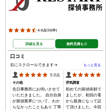
た。調査では夫が不倫相
の自宅に頻繁に訪れる様
が明らかにされ、客観的
見ても不倫を疑いようの
い証拠も集めてくれまし
4.9点
(56件)
た。その間に姉は弁護士
務所に関しても調べてく
詳細を見る
無料見積もり
ていて、周りの人たちの
かげで夫と離婚ができそ
口コミ
です。
右にスクロールできます→
もっと見る
5.0点
5.0
その他
浮気調査
先日事務所にお伺いさせて
初めての探偵依頼で緊張
いただきました。 自分自身
ましたが、初回の電話相
が探偵業界について、わか
から親身になって話を聞
らなかったこともあり 丁寧
て頂けました。今回、夫