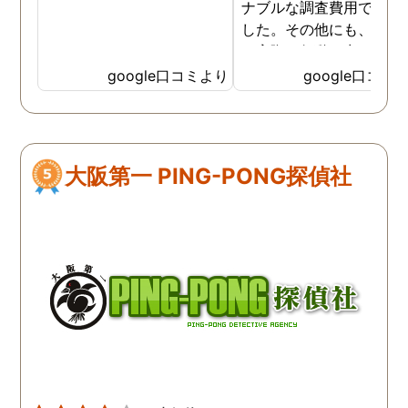
ナブルな調査費用で済み
した。その他にも、相談
ら実際に行動に出て頂い
のが、スゴく早く問題を
google口コミより
google口コミ
決していただき、大変助
りました。 次回も是非お
いしようと思いました。
しろ最初の相談の段階が
大阪第一 PING-PONG探偵社
本当に無料なのが、よか
たです。