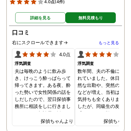
4.0点
(4件)
詳細を見る
無料見積もり
口コミ
右にスクロールできます→
もっと見る
4.0点
4.0
浮気調査
浮気調査
夫は毎晩のように飲み歩
数年間、夫の不倫に悩ま
き、けっこう酔っぱらって
れていました。休日の不
帰ってきます。ある夜、酔
然な出勤や、突然の飲み
った勢いで女性関係の話を
などが増え、当初は怪し
しだしたので、翌日探偵事
気持ちも全くありません
務所に相談をしに行きまし
したが、同級生の友人か
た。そこで相談員に勧めら
「もしかして怪しいんじ
れ、一度夫の浮気調査をし
ないの」と忠告を受けて
探偵ちゃんより
探偵ちゃん
てもらうことになりまし
らもう一度考え直してみ