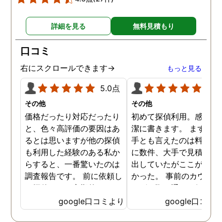
詳細を見る
無料見積もり
口コミ
右にスクロールできます→
もっと見る
5.0点
5.0
その他
その他
価格だったり対応だったり
初めて探偵利用。感想を
と、色々高評価の要因はあ
潔に書きます。 まず、決
るとは思いますが他の探偵
手とも言えたのは料金。 
も利用した経験のある私か
に数件、大手で見積もり
らすると、一番驚いたのは
出していたがここが一番
調査報告です。 前に依頼し
かった。 事前のカウンセ
た探偵では、定期的にまと
ングの際の通りの価格で
めて報告がくる為なかなか
途中での追加料金なども
google口コミより
google口コミ
実際の現状を把握するのが
く安心してお任せできた