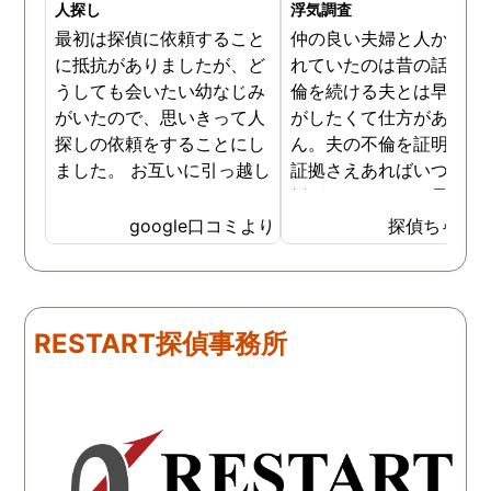
人探し
浮気調査
最初は探偵に依頼すること
仲の良い夫婦と人から言
に抵抗がありましたが、ど
れていたのは昔の話で、
うしても会いたい幼なじみ
倫を続ける夫とは早く離
がいたので、思いきって人
がしたくて仕方がありま
探しの依頼をすることにし
ん。夫の不倫を証明でき
ました。 お互いに引っ越し
証拠さえあればいつでも
していましたし、わかって
婚ができるのにと愚痴を
いる情報も少なかったの
ぼしていると、姉が探偵
google口コミより
探偵ちゃん
で、難しいかなと思ってい
不倫の証拠集めを依頼し
たのですが、見事に探して
くれました。探偵事務所
下さり、再会する事が出来
さんざん夫の愚痴を言っ
ました。うれしくてお互い
にも関わらず、相談員の
RESTART探偵事務所
に涙の再会でした。 対応し
は嫌な顔一つせず私の話
て下さった方も丁寧で、安
聞いてくれました。それ
心して相談出来ました。 児
ら本題の調査に関しての
玉総合情報事務所さんに依
になり、費用に関しても
頼させていただき本当に良
明な点が全くないほどし
かったです。
かりと説明をしてくれま