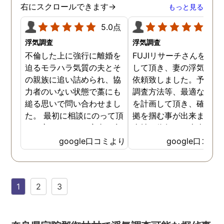
右にスクロールできます→
もっと見る
5.0点
5.0
浮気調査
浮気調査
不倫した上に強行に離婚を
FUJIリサーチさんをご紹
迫るモラハラ気質の夫とそ
して頂き、妻の浮気調査
の親族に追い詰められ、協
依頼致しました。予算か
力者のいない状態で藁にも
調査方法等、最適なやり
縋る思いで問い合わせまし
を計画して頂き、確実な
た。 最初に相談にのって頂
拠を掴む事が出来ました
いた方も、とても率直に意
当社に依頼して本当に良
見を言っていただき、また
ったと実感しております
google口コミより
google口コミ
費用面も正直に答えていた
依頼中にはいろいろな相
だき、私の望む結果を得る
も聞いて頂き、救われる
ためには、決して安いとは
が多々ありました。大変
1
2
3
言えないですが、それでも
謝しております。 私と同
少しでも低く抑えるアドバ
様な状況の方々には是非
イスもいただき、納得して
FUJIリサーチさんへの依
依頼させていただきまし
をお勧め致します。 今後