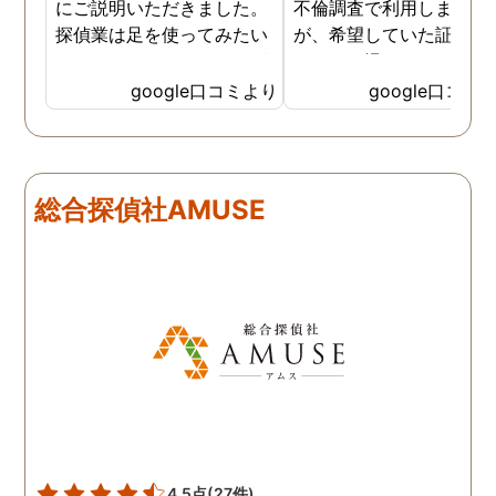
にご説明いただきました。
不倫調査で利用しました
探偵業は足を使ってみたい
が、希望していた証拠を
なイメージがありましたが
っかりと撮ってもらうこ
SNSなどの知識も豊富で、
が出来ました。調査中も
google口コミより
google口コミ
色んな視点から対応されて
動きがある度に細かく報
います。 他の口コミにもあ
してくださり、安心しま
るように、他事務所より料
た。調査当日の夫の動き
金が安く明確で親身になっ
読めない中、柔軟に対応
総合探偵社AMUSE
て対応いただける探偵さん
てくださったこと、本当
です。
感謝しています。 あの日
気を出して電話して良か
た！と心から思っていま
す。
4.5点
(27件)