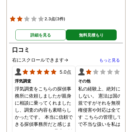
したいと考えています。
2.3点
(3件)
詳細を見る
無料見積もり
口コミ
右にスクロールできます→
もっと見る
5.0点
1.0
浮気調査
その他
浮気調査をこちらの探偵事
私の経験上、絶対にお勧
務所に依頼しましたが親身
しない。 憲法は国の最高
に相談に乗ってくれました
規ですがそれを無視した
し、調査の内容も素晴らし
権侵害や対応は全て違法
かったです。 本当に信頼で
す こちらの管理している
きる探偵事務所だと感じま
で不当な扱いを私は受け
した。 皆さんにも是非お勧
した