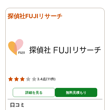
難しかったですが、ここは
由のひとつ。 かと言って
リアルタイムで都度報告が
査が雑ということも一切
来ていました。 担当の人も
く、むしろ期待以上に細
探偵社FUJIリサーチ
丁寧で報告内容もわかりや
く調査・報告してくれた
すかったです。 全国に展開
実際の調査状況をリアル
されているという点も強み
イムで知れるのはかなり
ですね。
い。
3.4点
(11件)
詳細を見る
無料見積もり
口コミ