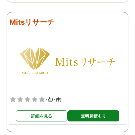
た。夫はほぼ毎日飲み歩い
した。 以前に比べて、空
て酔っ払っているので、調
気のような会話が増えた
査は簡単だったようです。
り、家の中でもケータイ
Mitsリサーチ
4日ほど調査報告書もまと
肌身離さず持っていたり
めてくれて、夫が会社の後
と、確かに不自然な行動
輩と不倫をしていること、
増えました。 そこで、夫
その後輩の自宅の場所、二
でかけているときに書斎
人が頻繁に会っているお店
覗いたり、パソコンを開
などが分かりました。
たりすると、フェイスブ
クのメッセージでのやり
りが出てきました。また
行ったことのないはずの
ンフレットや地図が出て
たり、どんどん証拠が増
-点
(-件)
ていきました。 ただ、相
と一緒にいる現場を抑え
詳細を見る
無料見積もり
ことはどうしてもできず
探偵事務所へ相談しまし
た。 ２ヶ月ほど待つと、