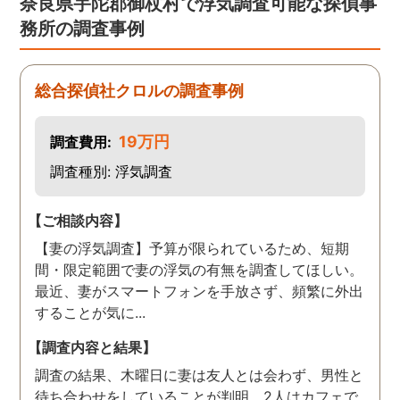
奈良県宇陀郡御杖村で浮気調査可能な探偵事
た。 調査も私の望む結果を
何かありましたらご相談
務所の調査事例
得るべく、尽力して頂き、
せて頂きたいと思います
密に連絡をいただきなが
ら、丁寧に対応してくださ
総合探偵社クロルの調査事例
いました。 おかげで、とて
も充分な調査結果をいただ
19万円
調査費用:
きました。 サポートの方
も、不安で日々辛い気持ち
調査種別: 浮気調査
で過ごしていた私に親身に
対応して頂いた上に、かな
【ご相談内容】
り迅速に弁護士に関するア
【妻の浮気調査】予算が限られているため、短期
ドバイスを頂き繋いで下さ
間・限定範囲で妻の浮気の有無を調査してほしい。
った事、本当に感謝してい
最近、妻がスマートフォンを手放さず、頻繁に外出
ます。
することが気に...
【調査内容と結果】
調査の結果、木曜日に妻は友人とは会わず、男性と
待ち合わせをしていることが判明。2人はカフェで