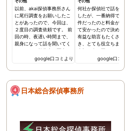
その他
その他
以前、akai探偵事務所さん
何社か探偵社で話を聞き
に尾行調査をお願いしたこ
したが、一番納得できる
とがあったので、今回は、
件だったのと料金が比較
２度目の調査依頼です。 前
て安かったので決めまし
回の時、夜遅い時間まで、
有益な助言もたくさん頂
親身になって話を聞いてく
き、とても役立ちました
れたのと、報告書の写真
大切な人が困っていたら
が、場所が悪かったのに、
番に紹介したいと思える
google口コミより
google口コミ
とても鮮明に写っていたの
偵事務所です
で、再度、調査をお願いさ
せて頂きました。 ある程
度、自分でも行動パターン
日本総合探偵事務所
の把握をしていましたが、
現場で動いて頂いている探
偵さんの働きぶりが良く
て、解決に至るまでスムー
ズでした。 とくに、急なお
願いの時に人員を手配して