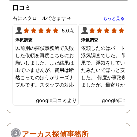
口コミ
右にスクロールできます→
もっと見る
5.0点
5.0
浮気調査
浮気調査
以前別の探偵事務所で失敗
依頼したのはパートナー
した依頼を再度こちらにお
浮気調査でした。 調査の
願いしました。まだ結果は
果で、浮気をしていなか
出ていませんが、費用は断
たみたいでほっと安心し
然こっちのほうがリーズナ
した。 何度か事務所に行
ブルです。スタッフの対応
ましたが、最寄りから徒
なんかも温かみを感じま
3分程度で通いやすかっ
す。はじめからこちらにす
です。
google口コミより
google口コミ
ればよかったです😢 …
アーカス探偵事務所