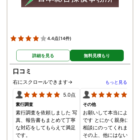
頂き、ホテルからの証拠を
撮って頂いたのは、ありが
たかったです。 調査が終わ
った後も、Lineや電話で今
後の事についてアドバイス
4.4点
(14件)
を頂いて、とても信頼出来
る探偵事務所さんだと、あ
詳細を見る
無料見積もり
らためて思いました。 事務
所の皆様にお世話になった
口コミ
ので、クチコミの方書かせ
ていただきます。ありがと
右にスクロールできます→
もっと見る
うございました。
5.0点
5.0
素行調査
その他
素行調査を依頼しました 写
お願いして本当によかっ
真、報告書もまとめて丁寧
です とにかく親身になっ
な対応をしてもらえて満足
相談にのってくれました
です。
その上、他にはないリー