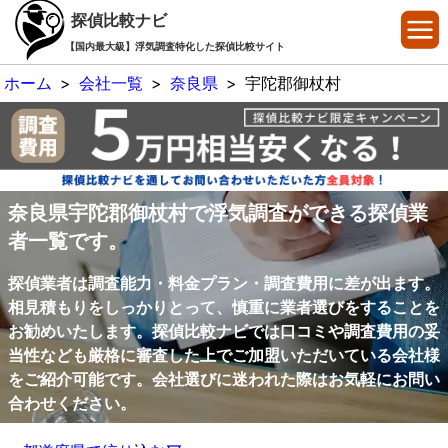
探偵比較ナビ
【国内最大級】浮気調査特化した探偵比較サイト
ホーム
>
会社一覧
>
奈良県
>
宇陀郡御杖村
奈良県宇陀郡御杖村で浮気調査ができる探偵業
者一覧です。
探偵業者は調査能力・料金プラン・調査費用に差が出ます。
相見積もりをしっかりとって、慎重に業者選びをすることを
お勧めいたします。探偵比較ナビでは口コミや調査費用の妥
当性なども厳格に審査した上でご加盟いただいている会社様
をご紹介可能です。会社選びに迷われた際はお気軽にお問い
合わせください。