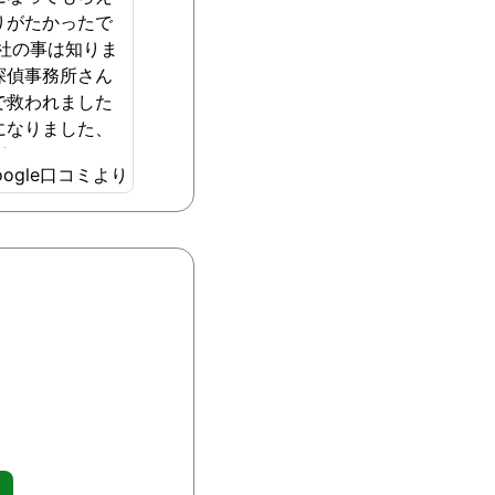
りがたかったで
偵社の事は知りま
探偵事務所さん
で救われました
になりました、
ざいました。
oogle口コミより