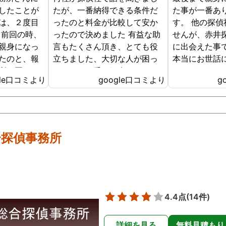
したことが
たが、一番納得できる条件だ
た事が一番あ
は、２度目
ったのと料金が比較して安か
す。 他の探
 前回の時、
ったので決めました 有益な助
せんが、赤井
親身になっ
言もたくさん頂き、とても役
に出会えた事
たのと、報
立ちました、大切な人が困っ
本当にお世話
所が悪かっ
ていたら一番に紹介したいと
ありがとうご
gle口コミより
google口コミより
g
明に写って
思える探偵事務所です
調査をお願
た。 ある程
パターンの
たが、現場
合探偵事務所
る探偵さん
て、解決に
でした。 と
の時に人員
ホテルから
4.4点
(14件)
いたのは、
す。 調査が
詳細を見る
無料見積もり