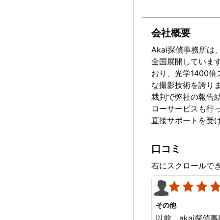
会社概要
Akai探偵事務所
全国展開していま
おり、光学1400
な撮影技術を誇りま
裁判で弊社の報告
ローサービスも行
直接サポートを受
口コミ
右にスクロールで
その他
以前、akai探偵