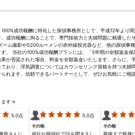
は、100%成功報酬に特化した探偵事務所として、平成12年より
す。成功報酬に拘ることで、専門技術力と夫婦問題に精通した
倍ズーム撮影や5200ルーメンの赤外線投光器など、他の探偵事
す。 当社の100%成功報酬プランには、「5年間の全額返金
結果が否認された場合、料金を全額返金いたします。さらに、
っており、浮気調査についてはカウンセリング資格を持つ夫婦
けられます。信頼できるパートナーとして、ぜひお気軽にご相
きます→
5.0点
5.0点
その他
その他
事務所さんに
何社か探偵社で話を聞きまし
最後まで親身