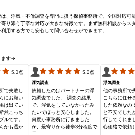
所は、浮気・不倫調査を専門に扱う探偵事務所で、全国対応可
に寄り添う丁寧な対応が大きな特徴です。まず無料相談からス
を利用する方でも安心して問い合わせができます。
きます→
5.0点
5.0点
浮気調査
浮気調査
所で失敗し
依頼したのはパートナーの浮
他の事務所で
らにお願い
気調査でした。 調査の結果
こちらに任せ
果は出てい
で、浮気をしていなかったみ
した依頼なの
断然こっち
たいでほっと安心しました。
と不安でした
ブルです。
何度か事務所に行きました
行してくれま
んかも温か
が、最寄りから徒歩3分程度で
心価格で依頼
じめからこ
通いやすかったです。
す。本当にお