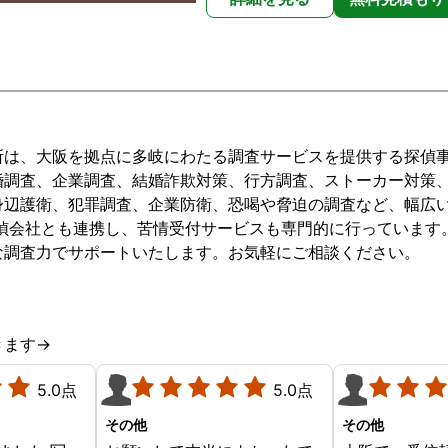
neや電話で
アドバイス
信頼出来る
と、あらた
 事務所の皆
たので、ク
ていただき
所は、大阪を拠点に多岐にわたる調査サービスを提供する探偵
ございまし
婚調査、企業調査、結婚詐欺対策、行方調査、ストーカー対策、
身辺護衛、犯罪調査、企業防衛、恐喝や脅迫の調査など、幅広
探偵会社とも連携し、苦情受付サービスも専門的に行っています
な調査力でサポートいたします。お気軽にご相談ください。
きます→
5.0点
5.0点
その他
その他