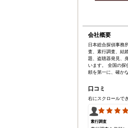
終わった後も、Li
今後の事について
を頂いて、とても
探偵事務所さんだ
めて思いました。
会社概要
様にお世話になっ
チコミの方書かせ
日本総合探偵事務
ます。ありがとう
査、素行調査、結
た。
題、盗聴器発見、
います。 全国の
頼を第一に、確か
口コミ
右にスクロールで
素行調査