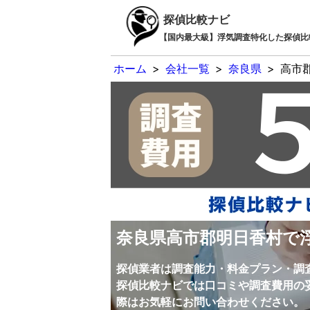
探偵比較ナビ
【国内最大級】浮気調査特化した探偵比
ホーム
>
会社一覧
>
奈良県
>
高市
奈良県高市郡明日香村で
探偵業者は調査能力・料金プラン・調
探偵比較ナビでは口コミや調査費用の
際はお気軽にお問い合わせください。