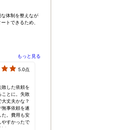
能な体制を整えなが
タートできるため、
もっと見る
5.0点
失敗した依頼を
ることに。失敗
で大丈夫かな？
が無事依頼を遂
した。費用も安
しやすかったで
世話になりまし