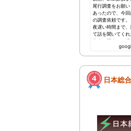
尾行調査をお願い
あったので、今回
の調査依頼です。
夜遅い時間まで、
て話を聞いてくれ
告書の写真が、場
goo
たのに、とても鮮
いたので、再度、
いさせて頂きまし
度、自分でも行動
把握をしていまし
日本総
で動いて頂いてい
の働きぶりが良く
至るまでスムーズ
くに、急なお願い
を手配して頂き、
の証拠を撮って頂
ありがたかったで