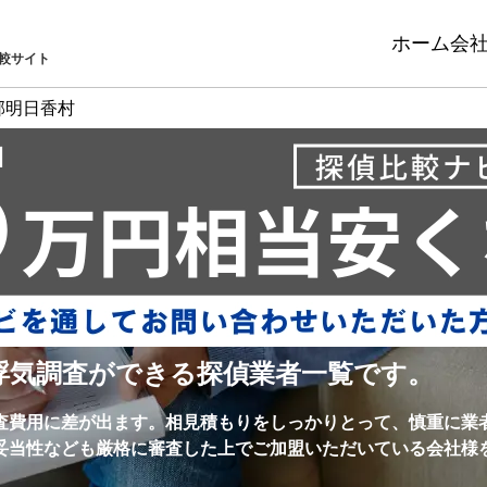
ホーム
会
較サイト
郡明日香村
浮気調査ができる探偵業者一覧です。
査費用に差が出ます。相見積もりをしっかりとって、慎重に業
妥当性なども厳格に審査した上でご加盟いただいている会社様