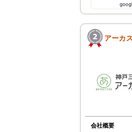
goo
ちらにすればよか
…
アーカ
会社概要