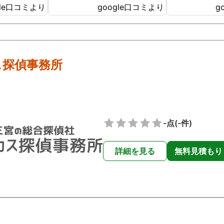
gle口コミより
google口コミより
g
ったです😢
た。
ス探偵事務所
-点
(-件)
詳細を見る
無料見積もり